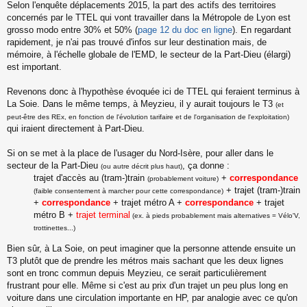
Selon l'enquête déplacements 2015, la part des actifs des territoires
concernés par le TTEL qui vont travailler dans la Métropole de Lyon est
grosso modo entre 30% et 50% (
page 12 du doc en ligne
). En regardant
rapidement, je n'ai pas trouvé d'infos sur leur destination mais, de
mémoire, à l'échelle globale de l'EMD, le secteur de la Part-Dieu (élargi)
est important.
Revenons donc à l'hypothèse évoquée ici de TTEL qui feraient terminus à
La Soie. Dans le même temps, à Meyzieu, il y aurait toujours le T3
(et
peut-être des REx, en fonction de l'évolution tarifaire et de l'organisation de l'exploitation)
qui iraient directement à Part-Dieu.
Si on se met à la place de l'usager du Nord-Isère, pour aller dans le
secteur de la Part-Dieu
, ça donne :
(ou autre décrit plus haut)
trajet d'accès au (tram-)train
+
correspondance
(probablement voiture)
+ trajet (tram-)train
(faible consentement à marcher pour cette correspondance)
+
correspondance
+ trajet métro A +
correspondance
+ trajet
métro B +
trajet terminal
(ex. à pieds probablement mais alternatives = Vélo'V,
trottinettes...)
Bien sûr, à La Soie, on peut imaginer que la personne attende ensuite un
T3 plutôt que de prendre les métros mais sachant que les deux lignes
sont en tronc commun depuis Meyzieu, ce serait particulièrement
frustrant pour elle. Même si c'est au prix d'un trajet un peu plus long en
voiture dans une circulation importante en HP, par analogie avec ce qu'on