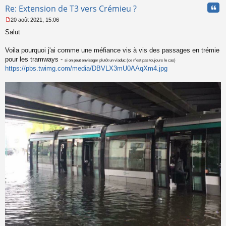
Cita
Re: Extension de T3 vers Crémieu ?
20 août 2021, 15:06
M
Salut
e
s
s
Voila pourquoi j'ai comme une méfiance vis à vis des passages en trémie
a
pour les tramways -
si on peut envisager plutôt un viaduc (ce n'est pas toujours le cas)
g
https://pbs.twimg.com/media/DBVLX3mU0AAqXm4.jpg
e
n
o
n
l
u