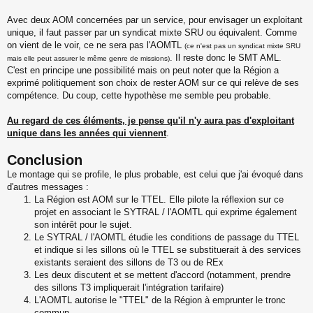
Avec deux AOM concernées par un service, pour envisager un exploitant
unique, il faut passer par un syndicat mixte SRU ou équivalent. Comme
on vient de le voir, ce ne sera pas l'AOMTL
(ce n'est pas un syndicat mixte SRU
. Il reste donc le SMT AML.
mais elle peut assurer le même genre de missions)
C'est en principe une possibilité mais on peut noter que la Région a
exprimé politiquement son choix de rester AOM sur ce qui relève de ses
compétence. Du coup, cette hypothèse me semble peu probable.
Au regard de ces éléments, je pense qu'il n'y aura pas d'exploitant
unique dans les années qui viennent
.
Conclusion
Le montage qui se profile, le plus probable, est celui que j'ai évoqué dans
d'autres messages :
La Région est AOM sur le TTEL. Elle pilote la réflexion sur ce
projet en associant le SYTRAL / l'AOMTL qui exprime également
son intérêt pour le sujet.
Le SYTRAL / l'AOMTL étudie les conditions de passage du TTEL
et indique si les sillons où le TTEL se substituerait à des services
existants seraient des sillons de T3 ou de REx
Les deux discutent et se mettent d'accord (notamment, prendre
des sillons T3 impliquerait l'intégration tarifaire)
L'AOMTL autorise le "TTEL" de la Région à emprunter le tronc
commun.