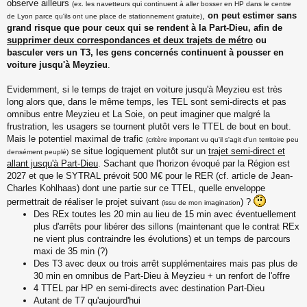
observe ailleurs
(ex. les navetteurs qui continuent à aller bosser en HP dans le centre
,
on peut estimer sans
de Lyon parce qu'ils ont une place de stationnement gratuite)
grand risque que pour ceux qui se rendent à la Part-Dieu, afin de
supprimer deux correspondances et deux trajets de métro
ou
basculer vers un T3, les gens concernés continuent à pousser en
voiture jusqu'à Meyzieu
.
Evidemment, si le temps de trajet en voiture jusqu'à Meyzieu est très
long alors que, dans le même temps, les TEL sont semi-directs et pas
omnibus entre Meyzieu et La Soie, on peut imaginer que malgré la
frustration, les usagers se tournent plutôt vers le TTEL de bout en bout.
Mais le potentiel maximal de trafic
(critère important vu qu'il s'agit d'un territoire peu
se situe logiquement plutôt sur un
trajet semi-direct et
densément peuplé)
allant jusqu'à Part-Dieu
. Sachant que l'horizon évoqué par la Région est
2027 et que le SYTRAL prévoit 500 M€ pour le RER (cf. article de Jean-
Charles Kohlhaas) dont une partie sur ce TTEL, quelle enveloppe
permettrait de réaliser le projet suivant
) ?
(issu de mon imagination
Des REx toutes les 20 min au lieu de 15 min avec éventuellement
plus d'arrêts pour libérer des sillons (maintenant que le contrat REx
ne vient plus contraindre les évolutions) et un temps de parcours
maxi de 35 min (?)
Des T3 avec deux ou trois arrêt supplémentaires mais pas plus de
30 min en omnibus de Part-Dieu à Meyzieu + un renfort de l'offre
4 TTEL par HP en semi-directs avec destination Part-Dieu
Autant de T7 qu'aujourd'hui