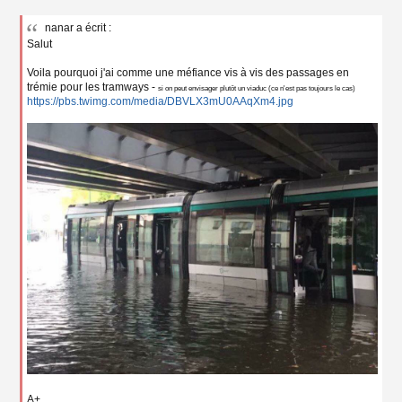
M
e
nanar a écrit :
s
Salut
s
a
g
Voila pourquoi j'ai comme une méfiance vis à vis des passages en
e
trémie pour les tramways -
si on peut envisager plutôt un viaduc (ce n'est pas toujours le cas)
n
https://pbs.twimg.com/media/DBVLX3mU0AAqXm4.jpg
o
n
l
u
A+