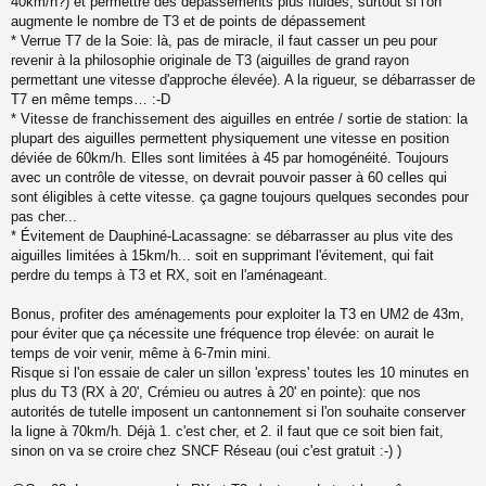
40km/h?) et permettre des dépassements plus fluides, surtout si l'on
augmente le nombre de T3 et de points de dépassement
* Verrue T7 de la Soie: là, pas de miracle, il faut casser un peu pour
revenir à la philosophie originale de T3 (aiguilles de grand rayon
permettant une vitesse d'approche élevée). A la rigueur, se débarrasser de
T7 en même temps… :-D
* Vitesse de franchissement des aiguilles en entrée / sortie de station: la
plupart des aiguilles permettent physiquement une vitesse en position
déviée de 60km/h. Elles sont limitées à 45 par homogénéité. Toujours
avec un contrôle de vitesse, on devrait pouvoir passer à 60 celles qui
sont éligibles à cette vitesse. ça gagne toujours quelques secondes pour
pas cher...
* Évitement de Dauphiné-Lacassagne: se débarrasser au plus vite des
aiguilles limitées à 15km/h... soit en supprimant l'évitement, qui fait
perdre du temps à T3 et RX, soit en l'aménageant.
Bonus, profiter des aménagements pour exploiter la T3 en UM2 de 43m,
pour éviter que ça nécessite une fréquence trop élevée: on aurait le
temps de voir venir, même à 6-7min mini.
Risque si l'on essaie de caler un sillon 'express' toutes les 10 minutes en
plus du T3 (RX à 20', Crémieu ou autres à 20' en pointe): que nos
autorités de tutelle imposent un cantonnement si l'on souhaite conserver
la ligne à 70km/h. Déjà 1. c'est cher, et 2. il faut que ce soit bien fait,
sinon on va se croire chez SNCF Réseau (oui c'est gratuit :-) )