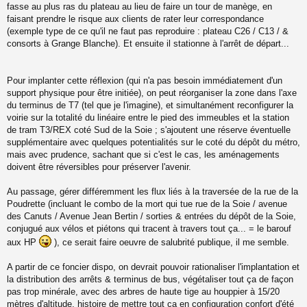
fasse au plus ras du plateau au lieu de faire un tour de manège, en
faisant prendre le risque aux clients de rater leur correspondance
(exemple type de ce qu'il ne faut pas reproduire : plateau C26 / C13 / &
consorts à Grange Blanche). Et ensuite il stationne à l'arrêt de départ...
Pour implanter cette réflexion (qui n'a pas besoin immédiatement d'un
support physique pour être initiée), on peut réorganiser la zone dans l'axe
du terminus de T7 (tel que je l'imagine), et simultanément reconfigurer la
voirie sur la totalité du linéaire entre le pied des immeubles et la station
de tram T3/REX coté Sud de la Soie ; s'ajoutent une réserve éventuelle
supplémentaire avec quelques potentialités sur le coté du dépôt du métro,
mais avec prudence, sachant que si c'est le cas, les aménagements
doivent être réversibles pour préserver l'avenir.
Au passage, gérer différemment les flux liés à la traversée de la rue de la
Poudrette (incluant le combo de la mort qui tue rue de la Soie / avenue
des Canuts / Avenue Jean Bertin / sorties & entrées du dépôt de la Soie,
conjugué aux vélos et piétons qui tracent à travers tout ça... = le barouf
aux HP
), ce serait faire oeuvre de salubrité publique, il me semble.
A partir de ce foncier dispo, on devrait pouvoir rationaliser l'implantation et
la distribution des arrêts & terminus de bus, végétaliser tout ça de façon
pas trop minérale, avec des arbres de haute tige au houppier à 15/20
mètres d'altitude, histoire de mettre tout ça en configuration confort d'été