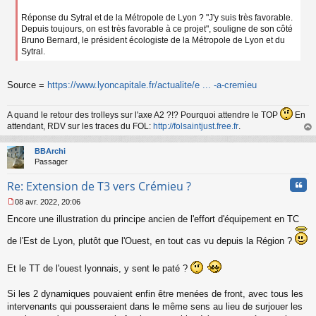
Réponse du Sytral et de la Métropole de Lyon ? "J'y suis très favorable.
Depuis toujours, on est très favorable à ce projet", souligne de son côté
Bruno Bernard, le président écologiste de la Métropole de Lyon et du
Sytral.
Source =
https://www.lyoncapitale.fr/actualite/e ... -a-cremieu
A quand le retour des trolleys sur l'axe A2 ?!? Pourquoi attendre le TOP
En
attendant, RDV sur les traces du FOL:
http://folsaintjust.free.fr
.
au
t
BBArchi
Passager
Cita
Re: Extension de T3 vers Crémieu ?
08 avr. 2022, 20:06
M
Encore une illustration du principe ancien de l'effort d'équipement en TC
e
s
de l'Est de Lyon, plutôt que l'Ouest, en tout cas vu depuis la Région ?
s
a
g
Et le TT de l'ouest lyonnais, y sent le paté ?
e
n
Si les 2 dynamiques pouvaient enfin être menées de front, avec tous les
o
n
intervenants qui pousseraient dans le même sens au lieu de surjouer les
l