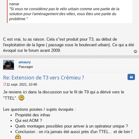
nanar
"Si vous ne considérez pas le vélo urbain comme une partie de la
solution pour l'aménagement des villes, vous êtes une partie du
problème."
C est vrai, tu as raison. Cela s"est produit pour T3, au début de
l'exploitation de la ligne ( passage sous le boulevard urbain). Ce qui a été
évoqué sur le forum avant 2009.
au
t
amaury
Passager
Cita
Re: Extension de T3 vers Crémieu ?
11 sept. 2021, 10:48
M
Je reviens ici dans la discussion sur le fil de T9 qui a dérivé vers le
e
s
"TTEL".
s
a
Les questions posées / sujets évoqués :
g
Propriété des infras
e
Qui est AOM ?
n
o
Quels montages possibles pour arriver à un opérateur unique ?
n
Conclusion : on n'a jamais été aussi près d'un TTEL... et de loin !
l
u