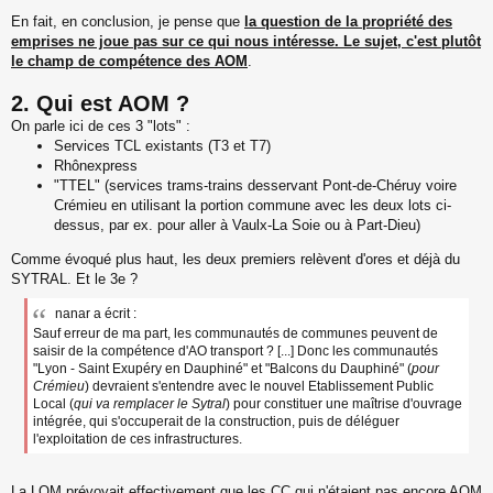
En fait, en conclusion, je pense que
la question de la propriété des
emprises ne joue pas sur ce qui nous intéresse. Le sujet, c'est plutôt
le champ de compétence des AOM
.
2. Qui est AOM ?
On parle ici de ces 3 "lots" :
Services TCL existants (T3 et T7)
Rhônexpress
"TTEL" (services trams-trains desservant Pont-de-Chéruy voire
Crémieu en utilisant la portion commune avec les deux lots ci-
dessus, par ex. pour aller à Vaulx-La Soie ou à Part-Dieu)
Comme évoqué plus haut, les deux premiers relèvent d'ores et déjà du
SYTRAL. Et le 3e ?
nanar a écrit :
Sauf erreur de ma part, les communautés de communes peuvent de
saisir de la compétence d'AO transport ? [...] Donc les communautés
"Lyon - Saint Exupéry en Dauphiné" et "Balcons du Dauphiné" (
pour
Crémieu
) devraient s'entendre avec le nouvel Etablissement Public
Local (
qui va remplacer le Sytral
) pour constituer une maîtrise d'ouvrage
intégrée, qui s'occuperait de la construction, puis de déléguer
l'exploitation de ces infrastructures.
La LOM prévoyait effectivement que les CC qui n'étaient pas encore AOM