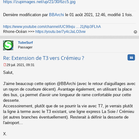
https://zupimages.net/up/21/30/6zc5.jpg
Dernière modification par
BBArchi
le 01 août 2021, 12:46, modifié 1 fois.
https://www.youtube.com/channel/UC99xju ... J1jNp3FLhA
Rhone-Océan >>>
https://youtu.be/7y4cJaLO3vw
au
t
TubeSurf
Passager
Cita
Re: Extension de T3 vers Crémieu ?
29 juil. 2021, 09:31
M
Salut,
e
s
s
J'aime beaucoup cette option @BBArchi (avec le retour d'aiguillages avec
a
un rayon de courbure décent). Avantage également, en utilisant la place
g
des bus, ça permet d'avoir une longueur de rame confortable pour cette
e
desserte.
n
o
Accessoirement, plutôt que de se pourrir la vie avec T7, je verrais plutôt
n
la ligne à terme avec le T3 existant, une ligne express La Soie / Crémieu
l
(et autres branches éventuellement). Resterait à définir la desserte de
u
l'aéroport...
X.