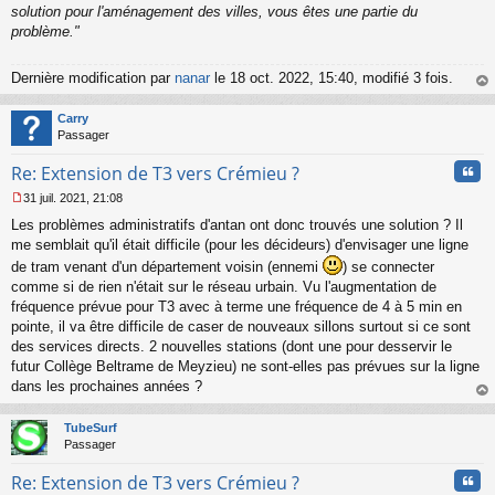
solution pour l'aménagement des villes, vous êtes une partie du
problème."
Dernière modification par
nanar
le 18 oct. 2022, 15:40, modifié 3 fois.
au
t
Carry
Passager
Cita
Re: Extension de T3 vers Crémieu ?
31 juil. 2021, 21:08
M
Les problèmes administratifs d'antan ont donc trouvés une solution ? Il
e
s
me semblait qu'il était difficile (pour les décideurs) d'envisager une ligne
s
de tram venant d'un département voisin (ennemi
) se connecter
a
comme si de rien n'était sur le réseau urbain. Vu l'augmentation de
g
fréquence prévue pour T3 avec à terme une fréquence de 4 à 5 min en
e
pointe, il va être difficile de caser de nouveaux sillons surtout si ce sont
n
o
des services directs. 2 nouvelles stations (dont une pour desservir le
n
futur Collège Beltrame de Meyzieu) ne sont-elles pas prévues sur la ligne
l
dans les prochaines années ?
u
au
t
TubeSurf
Passager
Cita
Re: Extension de T3 vers Crémieu ?