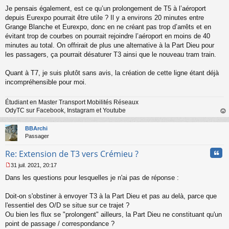
Je pensais également, est ce qu’un prolongement de T5 à l’aéroport
depuis Eurexpo pourrait être utile ? Il y a environs 20 minutes entre
Grange Blanche et Eurexpo, donc en ne créant pas trop d’arrêts et en
évitant trop de courbes on pourrait rejoindre l’aéroport en moins de 40
minutes au total. On offrirait de plus une alternative à la Part Dieu pour
les passagers, ça pourrait désaturer T3 ainsi que le nouveau tram train.
Quant à T7, je suis plutôt sans avis, la création de cette ligne étant déjà
incompréhensible pour moi.
Étudiant en Master Transport Mobilités Réseaux
OdyTC sur Facebook, Instagram et Youtube
au
t
BBArchi
Passager
Cita
Re: Extension de T3 vers Crémieu ?
31 juil. 2021, 20:17
M
Dans les questions pour lesquelles je n'ai pas de réponse :
e
s
s
Doit-on s'obstiner à envoyer T3 à la Part Dieu et pas au delà, parce que
a
l'essentiel des O/D se situe sur ce trajet ?
g
Ou bien les flux se "prolongent" ailleurs, la Part Dieu ne constituant qu'un
e
point de passage / correspondance ?
n