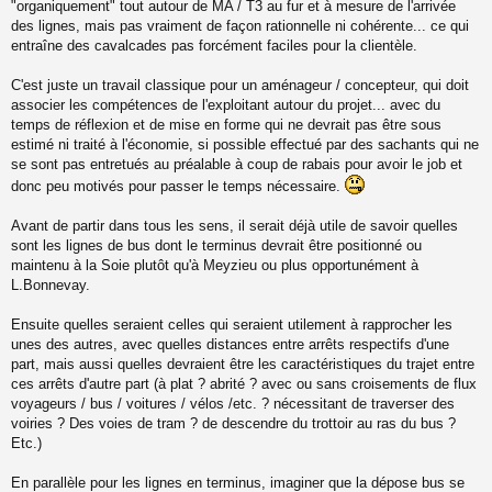
"organiquement" tout autour de MA / T3 au fur et à mesure de l'arrivée
n
o
des lignes, mais pas vraiment de façon rationnelle ni cohérente... ce qui
n
entraîne des cavalcades pas forcément faciles pour la clientèle.
l
u
C'est juste un travail classique pour un aménageur / concepteur, qui doit
associer les compétences de l'exploitant autour du projet... avec du
temps de réflexion et de mise en forme qui ne devrait pas être sous
estimé ni traité à l'économie, si possible effectué par des sachants qui ne
se sont pas entretués au préalable à coup de rabais pour avoir le job et
donc peu motivés pour passer le temps nécessaire.
Avant de partir dans tous les sens, il serait déjà utile de savoir quelles
sont les lignes de bus dont le terminus devrait être positionné ou
maintenu à la Soie plutôt qu'à Meyzieu ou plus opportunément à
L.Bonnevay.
Ensuite quelles seraient celles qui seraient utilement à rapprocher les
unes des autres, avec quelles distances entre arrêts respectifs d'une
part, mais aussi quelles devraient être les caractéristiques du trajet entre
ces arrêts d'autre part (à plat ? abrité ? avec ou sans croisements de flux
voyageurs / bus / voitures / vélos /etc. ? nécessitant de traverser des
voiries ? Des voies de tram ? de descendre du trottoir au ras du bus ?
Etc.)
En parallèle pour les lignes en terminus, imaginer que la dépose bus se