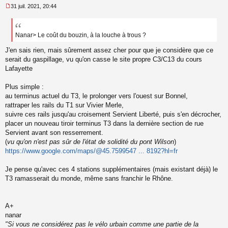
31 juil. 2021, 20:44
M
e
s
s
Nanar> Le coût du bouzin, à la louche à trous ?
a
J'en sais rien, mais sûrement assez cher pour que je considère que ce
g
e
serait du gaspillage, vu qu'on casse le site propre C3/C13 du cours
n
Lafayette
o
n
Plus simple :
l
au terminus actuel du T3, le prolonger vers l'ouest sur Bonnel,
u
rattraper les rails du T1 sur Vivier Merle,
suivre ces rails jusqu'au croisement Servient Liberté, puis s'en décrocher,
placer un nouveau tiroir terminus T3 dans la dernière section de rue
Servient avant son resserrement.
(
vu qu'on n'est pas sûr de l'état de solidité du pont Wilson
)
https://www.google.com/maps/@45.7599547 ... 8192?hl=fr
Je pense qu'avec ces 4 stations supplémentaires (mais existant déjà) le
T3 ramasserait du monde, même sans franchir le Rhône.
A+
nanar
"Si vous ne considérez pas le vélo urbain comme une partie de la