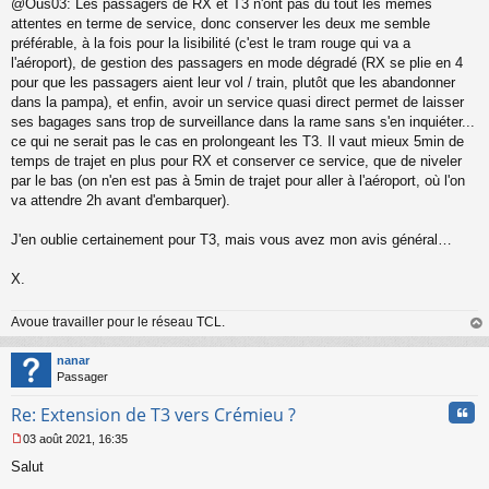
@Ous03: Les passagers de RX et T3 n'ont pas du tout les mêmes
attentes en terme de service, donc conserver les deux me semble
préférable, à la fois pour la lisibilité (c'est le tram rouge qui va a
l'aéroport), de gestion des passagers en mode dégradé (RX se plie en 4
pour que les passagers aient leur vol / train, plutôt que les abandonner
dans la pampa), et enfin, avoir un service quasi direct permet de laisser
ses bagages sans trop de surveillance dans la rame sans s'en inquiéter...
ce qui ne serait pas le cas en prolongeant les T3. Il vaut mieux 5min de
temps de trajet en plus pour RX et conserver ce service, que de niveler
par le bas (on n'en est pas à 5min de trajet pour aller à l'aéroport, où l'on
va attendre 2h avant d'embarquer).
J'en oublie certainement pour T3, mais vous avez mon avis général…
X.
Avoue travailler pour le réseau TCL.
au
t
nanar
Passager
Cita
Re: Extension de T3 vers Crémieu ?
03 août 2021, 16:35
M
Salut
e
s