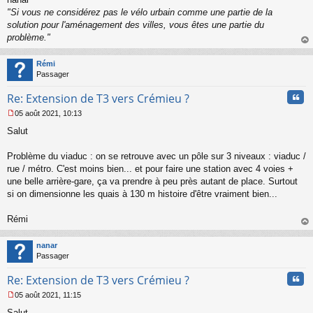
"Si vous ne considérez pas le vélo urbain comme une partie de la
solution pour l'aménagement des villes, vous êtes une partie du
problème."
au
t
Rémi
Passager
Cita
Re: Extension de T3 vers Crémieu ?
05 août 2021, 10:13
M
Salut
e
s
s
Problème du viaduc : on se retrouve avec un pôle sur 3 niveaux : viaduc /
a
rue / métro. C'est moins bien... et pour faire une station avec 4 voies +
g
une belle arrière-gare, ça va prendre à peu près autant de place. Surtout
e
si on dimensionne les quais à 130 m histoire d'être vraiment bien...
n
o
n
Rémi
l
au
u
t
nanar
Passager
Cita
Re: Extension de T3 vers Crémieu ?
05 août 2021, 11:15
M
Salut