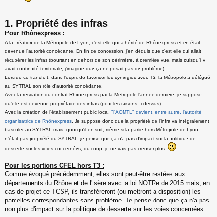
1. Propriété des infras
Pour Rhônexpress :
A la création de la Métropole de Lyon, c'est elle qui a hérité de Rhônexpress et en était
devenue l'autorité concédante. En fin de concession, j'en déduis que c'est elle qui allait
récupérer les infras (pourtant en dehors de son périmètre, à première vue, mais puisqu'il y
avait continuité territoriale, j'imagine que ça ne posait pas de problème).
Lors de ce transfert, dans l'esprit de favoriser les synergies avec T3, la Métropole a délégué
au SYTRAL son rôle d'autorité concédante.
Avec la résiliation du contrat Rhônexpress par la Métropole l'année dernière, je suppose
qu'elle est devenue propriétaire des infras (pour les raisons ci-dessus).
Avec la création de l'établissement public local,
"l'AOMTL" devient, entre autre, l'autorité
organisatrice de Rhônexpress
. Je suppose donc que la propriété de l'infra va intégralement
basculer au SYTRAL mais, quoi qu'il en soit, même si la partie hors Métropole de Lyon
n'était pas propriété du SYTRAL, je pense que ça n'a pas d'impact sur la politique de
desserte sur les voies concernées, du coup, je ne vais pas creuser plus.
Pour les portions CFEL hors T3 :
Comme évoqué précédemment, elles sont peut-être restées aux
départements du Rhône et de l'Isère avec la loi NOTRe de 2015 mais, en
cas de projet de TCSP, ils transféreront (ou mettront à disposition) les
parcelles correspondantes sans problème. Je pense donc que ça n'a pas
non plus d'impact sur la politique de desserte sur les voies concernées.