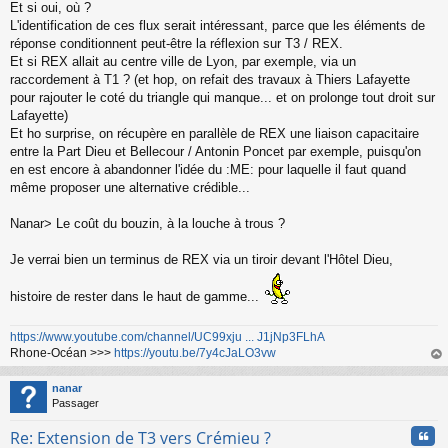
o
Et si oui, où ?
n
L'identification de ces flux serait intéressant, parce que les éléments de
l
réponse conditionnent peut-être la réflexion sur T3 / REX.
u
Et si REX allait au centre ville de Lyon, par exemple, via un
raccordement à T1 ? (et hop, on refait des travaux à Thiers Lafayette
pour rajouter le coté du triangle qui manque... et on prolonge tout droit sur
Lafayette)
Et ho surprise, on récupère en parallèle de REX une liaison capacitaire
entre la Part Dieu et Bellecour / Antonin Poncet par exemple, puisqu'on
en est encore à abandonner l'idée du :ME: pour laquelle il faut quand
même proposer une alternative crédible...
Nanar> Le coût du bouzin, à la louche à trous ?
Je verrai bien un terminus de REX via un tiroir devant l'Hôtel Dieu,
histoire de rester dans le haut de gamme...
https://www.youtube.com/channel/UC99xju ... J1jNp3FLhA
Rhone-Océan >>>
https://youtu.be/7y4cJaLO3vw
au
t
nanar
Passager
Cita
Re: Extension de T3 vers Crémieu ?