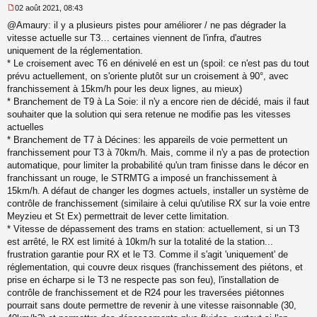
02 août 2021, 08:43
M
@Amaury: il y a plusieurs pistes pour améliorer / ne pas dégrader la
e
s
vitesse actuelle sur T3… certaines viennent de l'infra, d'autres
s
uniquement de la réglementation.
a
* Le croisement avec T6 en dénivelé en est un (spoil: ce n'est pas du tout
g
prévu actuellement, on s'oriente plutôt sur un croisement à 90°, avec
e
franchissement à 15km/h pour les deux lignes, au mieux)
n
o
* Branchement de T9 à La Soie: il n'y a encore rien de décidé, mais il faut
n
souhaiter que la solution qui sera retenue ne modifie pas les vitesses
l
actuelles
u
* Branchement de T7 à Décines: les appareils de voie permettent un
franchissement pour T3 à 70km/h. Mais, comme il n'y a pas de protection
automatique, pour limiter la probabilité qu'un tram finisse dans le décor en
franchissant un rouge, le STRMTG a imposé un franchissement à
15km/h. A défaut de changer les dogmes actuels, installer un système de
contrôle de franchissement (similaire à celui qu'utilise RX sur la voie entre
Meyzieu et St Ex) permettrait de lever cette limitation.
* Vitesse de dépassement des trams en station: actuellement, si un T3
est arrêté, le RX est limité à 10km/h sur la totalité de la station...
frustration garantie pour RX et le T3. Comme il s'agit 'uniquement' de
réglementation, qui couvre deux risques (franchissement des piétons, et
prise en écharpe si le T3 ne respecte pas son feu), l'installation de
contrôle de franchissement et de R24 pour les traversées piétonnes
pourrait sans doute permettre de revenir à une vitesse raisonnable (30,