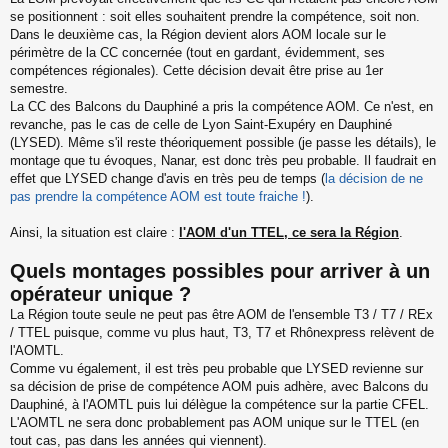
se positionnent : soit elles souhaitent prendre la compétence, soit non.
Dans le deuxième cas, la Région devient alors AOM locale sur le
périmètre de la CC concernée (tout en gardant, évidemment, ses
compétences régionales). Cette décision devait être prise au 1er
semestre.
La CC des Balcons du Dauphiné a pris la compétence AOM. Ce n'est, en
revanche, pas le cas de celle de Lyon Saint-Exupéry en Dauphiné
(LYSED). Même s'il reste théoriquement possible (je passe les détails), le
montage que tu évoques, Nanar, est donc très peu probable. Il faudrait en
effet que LYSED change d'avis en très peu de temps (
la décision de ne
pas prendre la compétence AOM est toute fraiche !
).
Ainsi, la situation est claire :
l'AOM d'un TTEL, ce sera la Région
.
Quels montages possibles pour arriver à un
opérateur unique ?
La Région toute seule ne peut pas être AOM de l'ensemble T3 / T7 / REx
/ TTEL puisque, comme vu plus haut, T3, T7 et Rhônexpress relèvent de
l'AOMTL.
Comme vu également, il est très peu probable que LYSED revienne sur
sa décision de prise de compétence AOM puis adhère, avec Balcons du
Dauphiné, à l'AOMTL puis lui délègue la compétence sur la partie CFEL.
L'AOMTL ne sera donc probablement pas AOM unique sur le TTEL (en
tout cas, pas dans les années qui viennent).