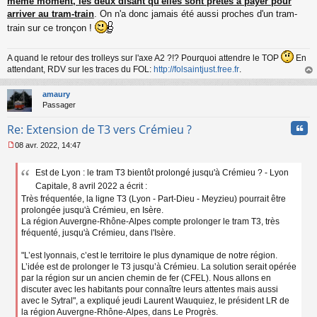
même moment, les deux disant qu'elles sont prêtes à payer pour
arriver au tram-train
. On n'a donc jamais été aussi proches d'un tram-
train sur ce tronçon !
A quand le retour des trolleys sur l'axe A2 ?!? Pourquoi attendre le TOP
En
attendant, RDV sur les traces du FOL:
http://folsaintjust.free.fr
.
au
t
amaury
Passager
Cita
Re: Extension de T3 vers Crémieu ?
08 avr. 2022, 14:47
M
e
Est de Lyon : le tram T3 bientôt prolongé jusqu'à Crémieu ? - Lyon
s
s
Capitale, 8 avril 2022 a écrit :
a
Très fréquentée, la ligne T3 (Lyon - Part-Dieu - Meyzieu) pourrait être
g
prolongée jusqu'à Crémieu, en Isère.
e
La région Auvergne-Rhône-Alpes compte prolonger le tram T3, très
n
fréquenté, jusqu'à Crémieu, dans l'Isère.
o
n
"L’est lyonnais, c’est le territoire le plus dynamique de notre région.
l
L’idée est de prolonger le T3 jusqu’à Crémieu. La solution serait opérée
u
par la région sur un ancien chemin de fer (CFEL). Nous allons en
discuter avec les habitants pour connaître leurs attentes mais aussi
avec le Sytral", a expliqué jeudi Laurent Wauquiez, le président LR de
la région Auvergne-Rhône-Alpes, dans Le Progrès.