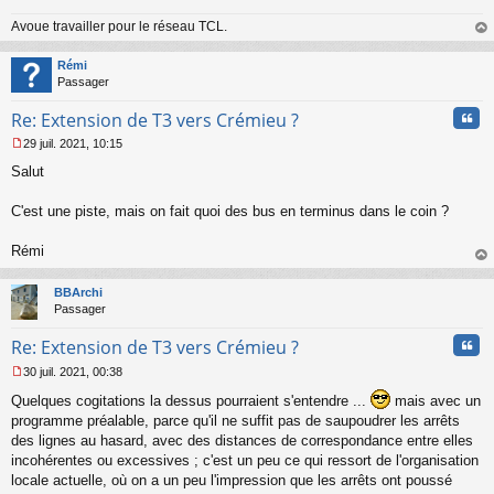
Avoue travailler pour le réseau TCL.
au
t
Rémi
Passager
Cita
Re: Extension de T3 vers Crémieu ?
29 juil. 2021, 10:15
M
Salut
e
s
s
C'est une piste, mais on fait quoi des bus en terminus dans le coin ?
a
g
Rémi
e
au
n
t
o
BBArchi
n
Passager
l
u
Cita
Re: Extension de T3 vers Crémieu ?
30 juil. 2021, 00:38
M
Quelques cogitations la dessus pourraient s'entendre ...
mais avec un
e
s
programme préalable, parce qu'il ne suffit pas de saupoudrer les arrêts
s
des lignes au hasard, avec des distances de correspondance entre elles
a
incohérentes ou excessives ; c'est un peu ce qui ressort de l'organisation
g
locale actuelle, où on a un peu l'impression que les arrêts ont poussé
e