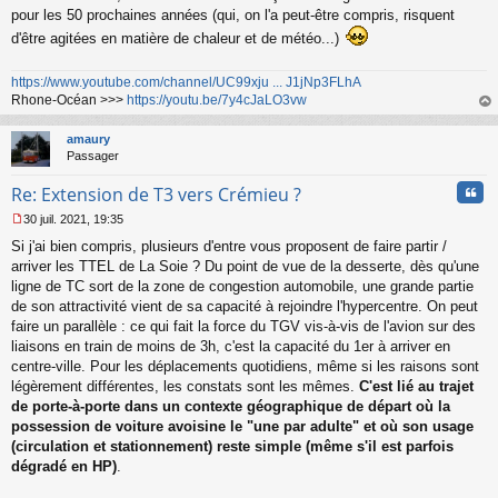
pour les 50 prochaines années (qui, on l'a peut-être compris, risquent
d'être agitées en matière de chaleur et de météo...)
https://www.youtube.com/channel/UC99xju ... J1jNp3FLhA
Rhone-Océan >>>
https://youtu.be/7y4cJaLO3vw
au
t
amaury
Passager
Cita
Re: Extension de T3 vers Crémieu ?
30 juil. 2021, 19:35
M
Si j'ai bien compris, plusieurs d'entre vous proposent de faire partir /
e
s
arriver les TTEL de La Soie ? Du point de vue de la desserte, dès qu'une
s
ligne de TC sort de la zone de congestion automobile, une grande partie
a
de son attractivité vient de sa capacité à rejoindre l'hypercentre. On peut
g
faire un parallèle : ce qui fait la force du TGV vis-à-vis de l'avion sur des
e
liaisons en train de moins de 3h, c'est la capacité du 1er à arriver en
n
o
centre-ville. Pour les déplacements quotidiens, même si les raisons sont
n
légèrement différentes, les constats sont les mêmes.
C'est lié au trajet
l
de porte-à-porte dans un contexte géographique de départ où la
u
possession de voiture avoisine le "une par adulte" et où son usage
(circulation et stationnement) reste simple (même s'il est parfois
dégradé en HP)
.