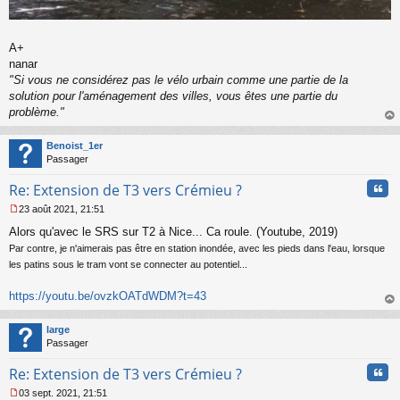
A+
nanar
"Si vous ne considérez pas le vélo urbain comme une partie de la
solution pour l'aménagement des villes, vous êtes une partie du
problème."
au
t
Benoist_1er
Passager
Cita
Re: Extension de T3 vers Crémieu ?
23 août 2021, 21:51
M
Alors qu'avec le SRS sur T2 à Nice... Ca roule. (Youtube, 2019)
e
s
Par contre, je n'aimerais pas être en station inondée, avec les pieds dans l'eau, lorsque
s
les patins sous le tram vont se connecter au potentiel...
a
g
https://youtu.be/ovzkOATdWDM?t=43
e
au
n
t
o
large
n
Passager
l
u
Cita
Re: Extension de T3 vers Crémieu ?
03 sept. 2021, 21:51