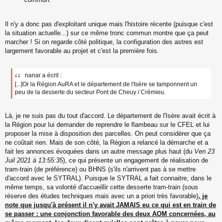
Il n'y a donc pas d'exploitant unique mais l'histoire récente (puisque c'est
la situation actuelle...) sur ce même tronc commun montre que ça peut
marcher ! Si on regarde côté politique, la configuration des astres est
largement favorable au projet et c'est la première fois.
nanar a écrit :
[...]Or la Région AuRA et le département de l'Isère se tamponnent un
peu de la desserte du secteur Pont de Cheuy / Crémieu.
Là, je ne suis pas du tout d'accord. Le département de l'Isère avait écrit à
la Région pour lui demander de reprendre le flambeau sur le CFEL et lui
proposer la mise à disposition des parcelles. On peut considérer que ça
ne coûtait rien. Mais de son côté, la Région a relancé la démarche et a
fait les annonces évoquées dans un autre message plus haut (du
Ven 23
Juil 2021 à 13:55:35
), ce qui présente un engagement de réalisation de
tram-train (de préférence) ou BHNS (s'ils n'arrivent pas à se mettre
d'accord avec le SYTRAL). Puisque le SYTRAL a fait connaitre, dans le
même temps, sa volonté d'accueillir cette desserte tram-train (sous
réserve des études techniques mais avec un a priori très favorable)
, je
note que jusqu'à présent il n'y avait JAMAIS eu ce qui est en train de
se passer : une conjonction favorable des deux AOM concernées, au