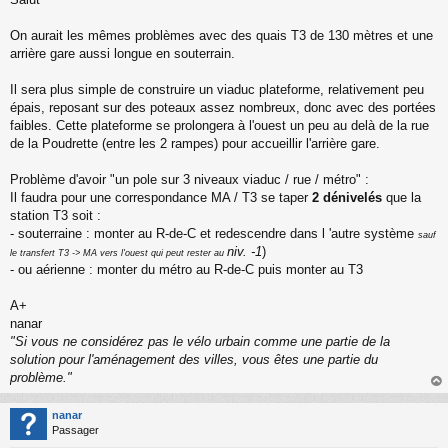
e
s
s
On aurait les mêmes problèmes avec des quais T3 de 130 mètres et une
a
arrière gare aussi longue en souterrain.
g
e
Il sera plus simple de construire un viaduc plateforme, relativement peu
n
o
épais, reposant sur des poteaux assez nombreux, donc avec des portées
n
faibles. Cette plateforme se prolongera à l'ouest un peu au delà de la rue
l
de la Poudrette (entre les 2 rampes) pour accueillir l'arrière gare.
u
Problème d'avoir "un pole sur 3 niveaux viaduc / rue / métro" :
Il faudra pour une correspondance MA / T3 se taper
2 dénivelés
que la
station T3 soit :
- souterraine : monter au R-de-C et redescendre dans l 'autre système
sauf
niv. -1
)
le transfert T3 -> MA vers l'ouest qui peut rester au
- ou aérienne : monter du métro au R-de-C puis monter au T3
A+
nanar
"Si vous ne considérez pas le vélo urbain comme une partie de la
solution pour l'aménagement des villes, vous êtes une partie du
problème."
au
t
nanar
Passager