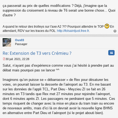
ça passerait au prix de quelles modifications ? Déjà, j'imagine que la
suppression du croisement à niveau de T6 serait une bonne chose... Quoi
d'autre ?
A quand le retour des trolleys sur l'axe A2 ?!? Pourquoi attendre le TOP
En
attendant, RDV sur les traces du FOL:
http://folsaintjust.free.fr
.
au
t
Ous03
Passager
Cita
Re: Extension de T3 vers Crémieu ?
30 juil. 2021, 22:28
M
Salut, n’ayant pas d’expérience comme vous j’ai hésité à prendre part au
e
s
débat mais pourquoi pas se lancer ^^
s
a
Imaginons qu’on puisse se « débarrasser » de Rex pour désaturer les
g
voies, on pourrait laisser la desserte de l’aéroport au T3. En me basant
e
sur les données de l’appli TCL, Part Dieu - Meyzieu ZI se fait en 26
n
o
minutes en T3 tandis que Rex met 27 minutes pour rejoindre l’aéroport,
n
dont 6 minutes après ZI. Les passagers ne perdraient que 5 minutes. Ces
l
temps risquent de changer avec la mise en place du tram train ou encore
u
de nouveaux arrêts, mais d’ici là on devrait avoir la nouvelle ligne BHNS
en alternative entre Part Dieu et l’aéroport (si le projet abouti bien).