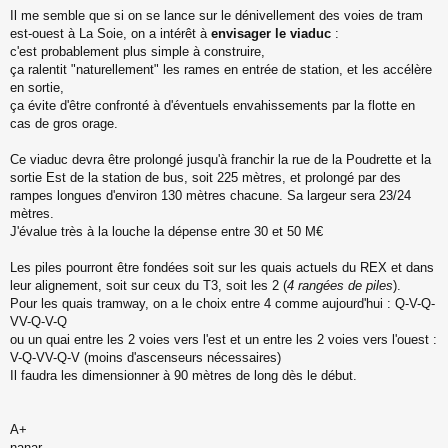
s
Il me semble que si on se lance sur le dénivellement des voies de tram
a
est-ouest à La Soie, on a intérêt à
envisager le viaduc
:
g
c'est probablement plus simple à construire,
e
ça ralentit "naturellement" les rames en entrée de station, et les accélère
n
o
en sortie,
n
ça évite d'être confronté à d'éventuels envahissements par la flotte en
l
cas de gros orage.
u
Ce viaduc devra être prolongé jusqu'à franchir la rue de la Poudrette et la
sortie Est de la station de bus, soit 225 mètres, et prolongé par des
rampes longues d'environ 130 mètres chacune. Sa largeur sera 23/24
mètres.
J'évalue très à la louche la dépense entre 30 et 50 M€
Les piles pourront être fondées soit sur les quais actuels du REX et dans
leur alignement, soit sur ceux du T3, soit les 2 (
4 rangées de piles
).
Pour les quais tramway, on a le choix entre 4 comme aujourd'hui : Q-V-Q-
VV-Q-V-Q
ou un quai entre les 2 voies vers l'est et un entre les 2 voies vers l'ouest :
V-Q-VV-Q-V (moins d'ascenseurs nécessaires)
Il faudra les dimensionner à 90 mètres de long dès le début.
A+
nanar