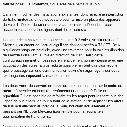
s
faut se poser… Entretemps, vous êtes déjà partis plus loin !
s
a
Sans rien modifier des installations existantes, donc avec une interruption
g
de trafic limitée au strict nécessaire pour la mise en place des appareils
e
de voie, l’idée est de créer un nouveau terminus indépendant, pour
n
o
accueillir les « nouvelles lignes dont T7 et autres »
n
l
L’amorce de la nouvele section nécessaire, à 2 voies, se situerait coté
u
Meyzieu, en amont de l’actuel aiguillage donnant accès à T3 / T7. Deux
aiguillages longs en parallèle, avec une traversée pour la voie en direction
de Meyzieu cisaillant la voie en direction de Part Dieu ; cette
configuration permet un passage en relativement bonne vitesse avec une
occupation des voies la plus réduite possible, en tout cas plus réduite
que le passage sur une communication suivi d’un aiguillage… surtout si
les tangentes imposent la marche au pas…
Les deux voies desservant ce nouveau terminus passent sur le cadre du
métro ; à prendre en compte : renforcement du cadre ? Dalle de
répartition ? Il est possible de refondre en les regroupant les terminus des
lignes de bus éparpillés tout autour de la station, et de déplacer les arrêts
de bus actuellement au nord de la Soie, bouclant actuellement en
passant sur l’IB coté Meyzieu (pas terrible pour la régularité si
augmentation du trafic tram...
Quelques zigzags découlent de la présence d'édicules et bâtiments