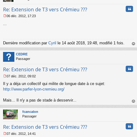
n
Cita
l
Re: Extension de T3 vers Crémieu ???
u
06 déc. 2012, 17:23
M
...
e
s
s
a
g
Dernière modification par
Cyril
le 14 août 2018, 19:48, modifié 1 fois.
e
au
n
t
CEDRE
o
Passager
n
l
Cita
Re: Extension de T3 vers Crémieu ???
u
07 déc. 2012, 09:02
M
Il y a déja un collectif qui milite de longue date à ce sujet:
e
s
http://www.parfer-lyon-cremieu.org/
s
a
Mais... Il n'y a pas de stade à desservir...
g
au
e
t
n
fcancalon
o
Passager
n
Cita
l
Re: Extension de T3 vers Crémieu ???
u
07 déc. 2012, 14:41
M