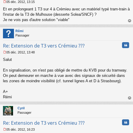
05 déc. 2012, 13:15
M
Et en prolongeant 1 T3 sur 4 à Crémieu avec un matériel typé tram-train à
e
s
l'instar de la T3 de Mulhouse (desserte Solea/SNCF) ?
s
Je ne vois pas d'autre solution "viable"
a
au
g
t
Rémi
e
Passager
n
o
Cita
Re: Extension de T3 vers Crémieu ???
n
l
05 déc. 2012, 13:48
u
M
Salut
e
s
s
En signalisation, on n'est pas obligé de mettre du KVB pour du tramway.
a
On peut demeurer en marche à vue avec des signaux de sécurité dans
g
les zones de moindre visibilité (cf. tunnel lignes A et D à Strasbourg).
e
n
o
A+
n
Rémi
l
au
u
t
Cyril
Passager
Cita
Re: Extension de T3 vers Crémieu ???
05 déc. 2012, 16:23
M