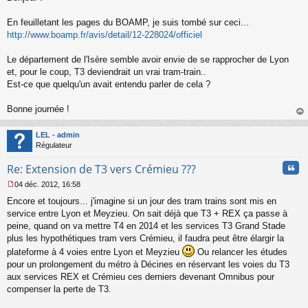
s
s
En feuilletant les pages du BOAMP, je suis tombé sur ceci...
a
http://www.boamp.fr/avis/detail/12-228024/officiel
g
e
Le département de l'Isère semble avoir envie de se rapprocher de Lyon
n
o
et, pour le coup, T3 deviendrait un vrai tram-train..
n
Est-ce que quelqu'un avait entendu parler de cela ?
l
u
Bonne journée !
au
t
LEL - admin
Régulateur
Cita
Re: Extension de T3 vers Crémieu ???
04 déc. 2012, 16:58
M
Encore et toujours... j'imagine si un jour des tram trains sont mis en
e
s
service entre Lyon et Meyzieu. On sait déjà que T3 + REX ça passe à
s
peine, quand on va mettre T4 en 2014 et les services T3 Grand Stade
a
plus les hypothétiques tram vers Crémieu, il faudra peut être élargir la
g
plateforme à 4 voies entre Lyon et Meyzieu
Ou relancer les études
e
pour un prolongement du métro à Décines en réservant les voies du T3
n
o
aux services REX et Crémieu ces derniers devenant Omnibus pour
n
compenser la perte de T3.
l
u