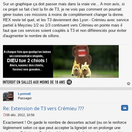
Sur un graphique ça doit passer mais dans la vraie vie... A mon avis, si
e
s
ce projet se fait c'est la fin de T3, je ne vois pas comment on pourrait
s
gérer toutes ces missions à moins de complétement changer la donne.
a
REX reste tel quel, et les T3 deviennent des Lyon - Crémieu avec service
g
partiel à Meyzieu 1/2 ou 1/3 continuent vers Crémieu en pointe mais il
e
faut que ces services soient couplés à T3 et non différenciés pour éviter
n
o
d'augmenter le nombre de sillons.
n
l
u
au
t
Lyonrail
Passager
Cita
Re: Extension de T3 vers Crémieu ???
05 déc. 2012, 10:56
M
Exactement ! On garde le nombre de dessertes actuel (ou on le renforce
e
s
légèrement selon ce que peut accepter la ligne)et on en prolonge une
s