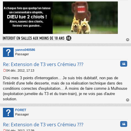
au
t
yanns040586
Passager
Cita
Re: Extension de T3 vers Crémieu ???
04 déc. 2012, 17:13
M
D'où mes 3 points d'interrogation... Je suis très dubitatif, non pas de
e
s
l'intérêt d'une telle desserte, mais de sa réalisation technique dans des
s
conditions correctes d'exploitation... À moins de faire comme à Mulhouse
a
(exploitation jumelée du T3 et du tram-train), je ne vois pas d'autre
g
solution.
e
au
n
t
o
FORET
n
Passager
l
u
Cita
Re: Extension de T3 vers Crémieu ???
04 déc. 2012, 17:39