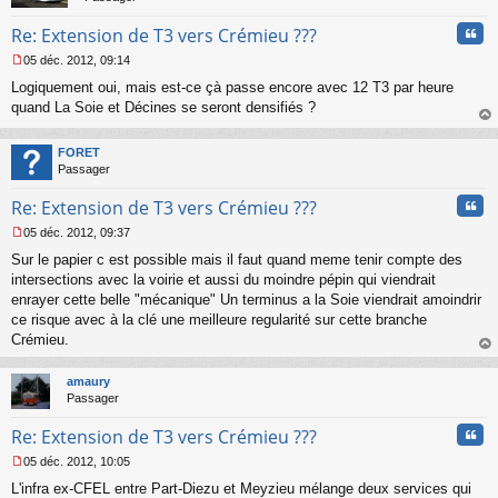
Cita
Re: Extension de T3 vers Crémieu ???
05 déc. 2012, 09:14
M
Logiquement oui, mais est-ce çà passe encore avec 12 T3 par heure
e
s
quand La Soie et Décines se seront densifiés ?
s
au
a
t
FORET
g
Passager
e
n
Cita
Re: Extension de T3 vers Crémieu ???
o
n
05 déc. 2012, 09:37
l
M
u
Sur le papier c est possible mais il faut quand meme tenir compte des
e
s
intersections avec la voirie et aussi du moindre pépin qui viendrait
s
enrayer cette belle "mécanique" Un terminus a la Soie viendrait amoindrir
a
ce risque avec à la clé une meilleure regularité sur cette branche
g
Crémieu.
e
au
n
t
o
amaury
n
Passager
l
u
Cita
Re: Extension de T3 vers Crémieu ???
05 déc. 2012, 10:05
M
L'infra ex-CFEL entre Part-Diezu et Meyzieu mélange deux services qui
e