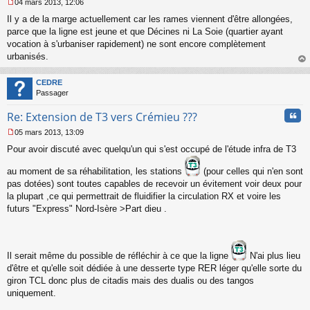
04 mars 2013, 12:06
M
Il y a de la marge actuellement car les rames viennent d'être allongées,
e
s
parce que la ligne est jeune et que Décines ni La Soie (quartier ayant
s
vocation à s'urbaniser rapidement) ne sont encore complètement
a
urbanisés.
g
au
e
t
n
CEDRE
o
Passager
n
Cita
l
Re: Extension de T3 vers Crémieu ???
u
05 mars 2013, 13:09
M
Pour avoir discuté avec quelqu'un qui s'est occupé de l'étude infra de T3
e
s
au moment de sa réhabilitation, les stations
(pour celles qui n'en sont
s
a
pas dotées) sont toutes capables de recevoir un évitement voir deux pour
g
la plupart ,ce qui permettrait de fluidifier la circulation RX et voire les
e
futurs "Express" Nord-Isère >Part dieu .
n
o
n
l
u
Il serait même du possible de réfléchir à ce que la ligne
N'ai plus lieu
d'être et qu'elle soit dédiée à une desserte type RER léger qu'elle sorte du
giron TCL donc plus de citadis mais des dualis ou des tangos
uniquement.