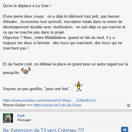
Qu'on le déplace à La Soie !
D'une pierre deux coups : on a déjà le bâtiment tout prêt, pas besoin
d'études ; économies tout azimuth, inscription totale dans la notion de
développement durable avec réutilisation : on sait déjà ce qui marche et
ce qui ne marche pas dans le projet.
Objection ? Mais, chère Mâdââââme, quand on fait du neuf, il y a
toujours les deux à l'arrivée : des trucs qui marchent, des trucs qui ne
marchent pas !
Et de l'autre coté, on déblaie la place en grand pour un autre regard sur la
presqu'ile.
Soyons un peu gonflés, "pour une fois"...
https://www.youtube.com/channel/UC99xju ... J1jNp3FLhA
Rhone-Océan >>>
https://youtu.be/7y4cJaLO3vw
au
t
Cyril
Passager
Cita
Re: Extension de T3 vers Crémieu ???