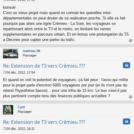
M
bonsoir
e
s
C'est un vieux projet mais quand on connait les querelles inter-
s
départementales on peut douter de sa realisation proche. Si elle se fait
a
pourquoi pas alors une ligne Crémieu - La Soie, les voyageurs se
g
repartissant alors entre le T3 et le metro, en limitant les rames
e
supplementaires en parcours urbain. Et en bonus une prolongation du T5
n
o
a Décines pour capter une partie du trafic.
n
au
l
t
mathieu.38
u
Passager
Cita
Re: Extension de T3 vers Crémieu ???
04 déc. 2012, 17:54
M
Et quand on voit le potentiel de voyageurs, çà fait peur : l'asso qui milite
e
s
pour le projet parle d'environ 5000 voyageurs par jour (et ils n'ont pas du
s
retenir l'hypothèse basse)... pour une infra de 15 km. Le bus n'est-il pas
a
plus pertinent compte tenu des finances publiques actuelles ?
g
au
e
t
n
Cyril
o
Passager
n
Cita
l
Re: Extension de T3 vers Crémieu ???
u
04 déc. 2012, 18:11
M