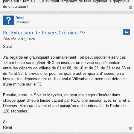
partie sur Crémieu... Ca éviterait largement de faire exploser le graphique
a
de circulation !
g
au
e
t
n
Rémi
o
Passager
n
Cita
l
Re: Extension de T3 vers Crémieu ???
u
05 déc. 2012, 11:28
M
Salut
e
s
s
J'ai regardé en graphiquant sommairement : on peut rajouter 4 services
a
T3 par heure sans gêner REX en insérant un service supplémentaire
g
entre les départs de Villette de 01 et 08, de 16 et de 23, de 31 et de 38 et
e
de 46 et 53. En revanche, pour les quatre autres quarts d'heures, on a
n
o
besoin d'un dépassement et d'un seul à Villeurbanne avec une détente
n
d'une minute sur le T3.
l
u
Ensuite, entre La Soie et Meyzieu, on peut envisager d'insérer dans
chaque quart d'heure laissé vacant par REX, une mission avec un arrêt à
Décines. Mais ça devient chaud puisqu'on a des intervalle de l'ordre de
120 secondes...
A+
Rémi
au