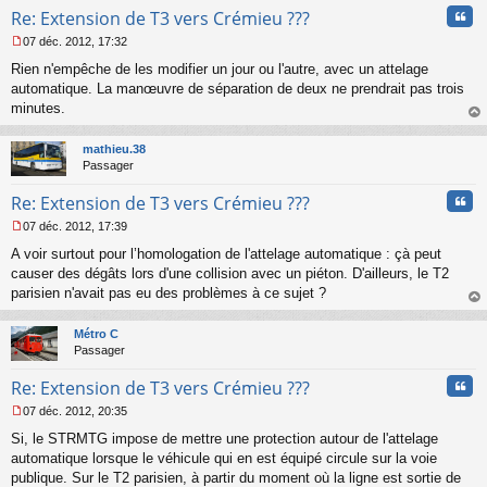
l
Cita
Re: Extension de T3 vers Crémieu ???
u
07 déc. 2012, 17:32
M
Rien n'empêche de les modifier un jour ou l'autre, avec un attelage
e
s
automatique. La manœuvre de séparation de deux ne prendrait pas trois
s
minutes.
a
au
g
t
mathieu.38
e
Passager
n
o
Cita
Re: Extension de T3 vers Crémieu ???
n
l
07 déc. 2012, 17:39
u
M
A voir surtout pour l’homologation de l'attelage automatique : çà peut
e
s
causer des dégâts lors d'une collision avec un piéton. D'ailleurs, le T2
s
parisien n'avait pas eu des problèmes à ce sujet ?
a
au
g
t
Métro C
e
Passager
n
o
Cita
Re: Extension de T3 vers Crémieu ???
n
l
07 déc. 2012, 20:35
u
M
Si, le STRMTG impose de mettre une protection autour de l'attelage
e
s
automatique lorsque le véhicule qui en est équipé circule sur la voie
s
publique. Sur le T2 parisien, à partir du moment où la ligne est sortie de