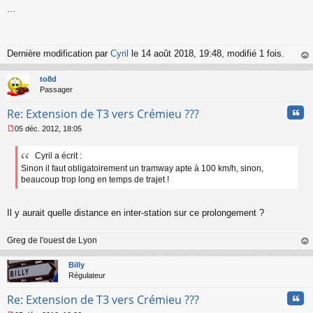
...
e
s
s
a
g
Dernière modification par
Cyril
le 14 août 2018, 19:48, modifié 1 fois.
e
au
n
t
to8d
o
Passager
n
l
Cita
Re: Extension de T3 vers Crémieu ???
u
05 déc. 2012, 18:05
M
e
Cyril a écrit :
s
Sinon il faut obligatoirement un tramway apte à 100 km/h, sinon,
s
a
beaucoup trop long en temps de trajet !
g
e
n
Il y aurait quelle distance en inter-station sur ce prolongement ?
o
n
Greg de l'ouest de Lyon
l
au
u
t
Billy
Régulateur
Cita
Re: Extension de T3 vers Crémieu ???