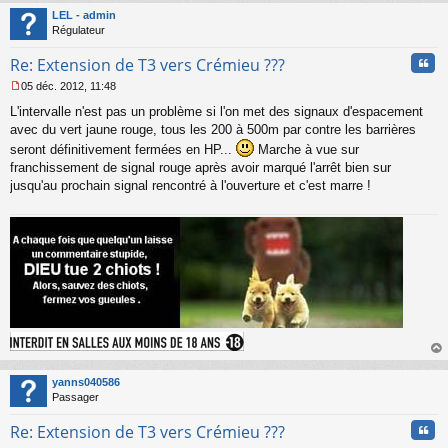
t
LEL - admin
Régulateur
Cita
Re: Extension de T3 vers Crémieu ???
05 déc. 2012, 11:48
M
L'intervalle n'est pas un problème si l'on met des signaux d'espacement
e
s
avec du vert jaune rouge, tous les 200 à 500m par contre les barrières
s
seront définitivement fermées en HP...
Marche à vue sur
a
franchissement de signal rouge après avoir marqué l'arrêt bien sur
g
jusqu'au prochain signal rencontré à l'ouverture et c'est marre !
e
n
o
n
l
u
au
t
yanns040586
Passager
Cita
Re: Extension de T3 vers Crémieu ???