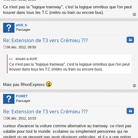
M
Ce n'est pas la "logique tramway", c'est la logique omnibus que l'on peut
e
s
trouver dans tous les T.C (métro ou train ou encore bus).
s
au
a
t
phili_b
g
Passager
e
n
Cita
Re: Extension de T3 vers Crémieu ???
o
n
06 déc. 2012, 09:50
l
M
u
e
xouxo a écrit :
s
Ce n'est pas la "logique tramway", c'est la logique omnibus que l'on peut
s
a
trouver dans tous les T.C (métro ou train ou encore bus).
g
e
n
Mais pas RhonExpress
o
au
n
t
FORET
l
Passager
u
Cita
Re: Extension de T3 vers Crémieu ???
06 déc. 2012, 10:53
M
curieux d'avancer la voiture comme alternative au tramway. ce n'est pas
e
s
valable pour tout le monde: scolaires ou simplement personnes qui ne
s
veulent ou ne peuvent pas avoir plusieurs vehicules. et il y a une notion