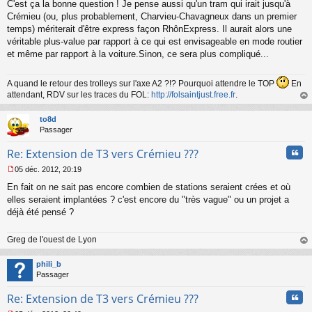
C'est ça la bonne question ! Je pense aussi qu'un tram qui irait jusqu'à
Crémieu (ou, plus probablement, Charvieu-Chavagneux dans un premier
temps) mériterait d'être express façon RhônExpress. Il aurait alors une
véritable plus-value par rapport à ce qui est envisageable en mode routier
et même par rapport à la voiture.Sinon, ce sera plus compliqué...
A quand le retour des trolleys sur l'axe A2 ?!? Pourquoi attendre le TOP
En
attendant, RDV sur les traces du FOL:
http://folsaintjust.free.fr
.
au
t
to8d
Passager
Cita
Re: Extension de T3 vers Crémieu ???
05 déc. 2012, 20:19
M
En fait on ne sait pas encore combien de stations seraient crées et où
e
s
elles seraient implantées ? c'est encore du "très vague" ou un projet a
s
déjà été pensé ?
a
g
Greg de l'ouest de Lyon
e
n
au
o
t
phili_b
n
Passager
l
u
Cita
Re: Extension de T3 vers Crémieu ???