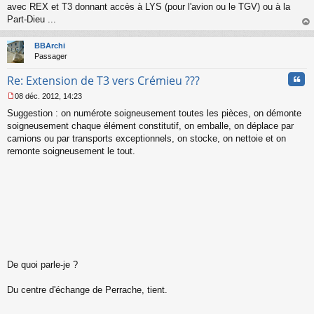
s
avec REX et T3 donnant accès à LYS (pour l'avion ou le TGV) ou à la
a
Part-Dieu ...
g
au
e
t
n
BBArchi
o
Passager
n
Cita
l
Re: Extension de T3 vers Crémieu ???
u
08 déc. 2012, 14:23
M
Suggestion : on numérote soigneusement toutes les pièces, on démonte
e
s
soigneusement chaque élément constitutif, on emballe, on déplace par
s
camions ou par transports exceptionnels, on stocke, on nettoie et on
a
remonte soigneusement le tout.
g
e
n
o
n
l
u
De quoi parle-je ?
Du centre d'échange de Perrache, tient.