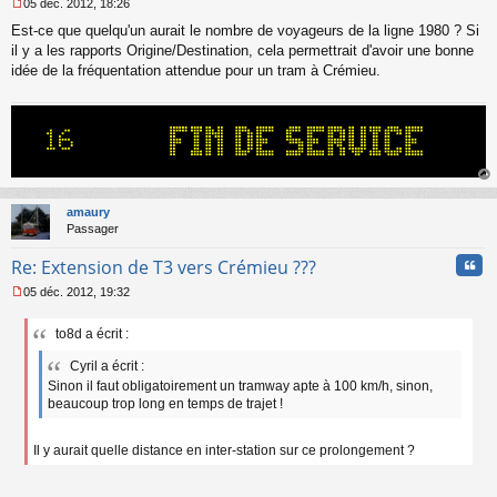
05 déc. 2012, 18:26
M
Est-ce que quelqu'un aurait le nombre de voyageurs de la ligne 1980 ? Si
e
s
il y a les rapports Origine/Destination, cela permettrait d'avoir une bonne
s
idée de la fréquentation attendue pour un tram à Crémieu.
a
g
e
n
o
n
l
au
u
t
amaury
Passager
Cita
Re: Extension de T3 vers Crémieu ???
05 déc. 2012, 19:32
M
e
to8d a écrit :
s
s
Cyril a écrit :
a
Sinon il faut obligatoirement un tramway apte à 100 km/h, sinon,
g
beaucoup trop long en temps de trajet !
e
n
o
Il y aurait quelle distance en inter-station sur ce prolongement ?
n
l
u