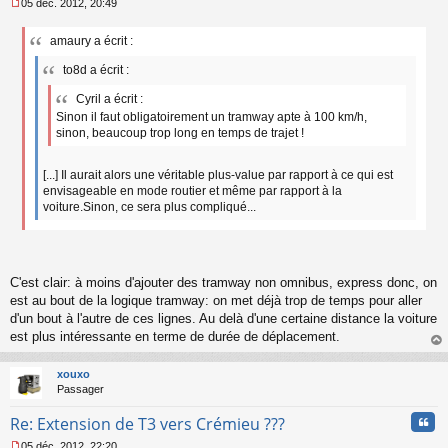
05 déc. 2012, 20:49
M
e
amaury a écrit :
s
s
to8d a écrit :
a
g
Cyril a écrit :
e
Sinon il faut obligatoirement un tramway apte à 100 km/h,
n
sinon, beaucoup trop long en temps de trajet !
o
n
l
[...] Il aurait alors une véritable plus-value par rapport à ce qui est
u
envisageable en mode routier et même par rapport à la
voiture.Sinon, ce sera plus compliqué...
C'est clair: à moins d'ajouter des tramway non omnibus, express donc, on
est au bout de la logique tramway: on met déjà trop de temps pour aller
d'un bout à l'autre de ces lignes. Au delà d'une certaine distance la voiture
est plus intéressante en terme de durée de déplacement.
au
t
xouxo
Passager
Cita
Re: Extension de T3 vers Crémieu ???
05 déc. 2012, 22:20