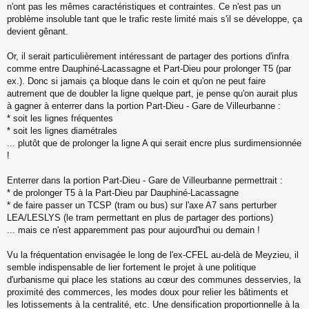
s
n'ont pas les mêmes caractéristiques et contraintes. Ce n'est pas un
s
problème insoluble tant que le trafic reste limité mais s'il se développe, ça
a
devient gênant.
g
e
Or, il serait particulièrement intéressant de partager des portions d'infra
n
o
comme entre Dauphiné-Lacassagne et Part-Dieu pour prolonger T5 (par
n
ex.). Donc si jamais ça bloque dans le coin et qu'on ne peut faire
l
autrement que de doubler la ligne quelque part, je pense qu'on aurait plus
u
à gagner à enterrer dans la portion Part-Dieu - Gare de Villeurbanne :
* soit les lignes fréquentes
* soit les lignes diamétrales
... plutôt que de prolonger la ligne A qui serait encre plus surdimensionnée
!
Enterrer dans la portion Part-Dieu - Gare de Villeurbanne permettrait :
* de prolonger T5 à la Part-Dieu par Dauphiné-Lacassagne
* de faire passer un TCSP (tram ou bus) sur l'axe A7 sans perturber
LEA/LESLYS (le tram permettant en plus de partager des portions)
... mais ce n'est apparemment pas pour aujourd'hui ou demain !
Vu la fréquentation envisagée le long de l'ex-CFEL au-delà de Meyzieu, il
semble indispensable de lier fortement le projet à une politique
d'urbanisme qui place les stations au cœur des communes desservies, la
proximité des commerces, les modes doux pour relier les bâtiments et
les lotissements à la centralité, etc. Une densification proportionnelle à la