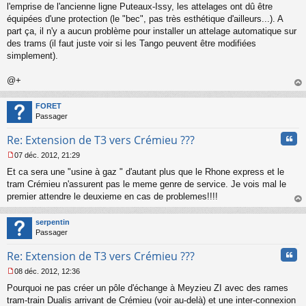
a
l'emprise de l'ancienne ligne Puteaux-Issy, les attelages ont dû être
g
équipées d'une protection (le "bec", pas très esthétique d'ailleurs...). A
e
part ça, il n'y a aucun problème pour installer un attelage automatique sur
n
o
des trams (il faut juste voir si les Tango peuvent être modifiées
n
simplement).
l
u
@+
au
t
FORET
Passager
Cita
Re: Extension de T3 vers Crémieu ???
07 déc. 2012, 21:29
M
Et ca sera une "usine à gaz " d'autant plus que le Rhone express et le
e
s
tram Crémieu n'assurent pas le meme genre de service. Je vois mal le
s
premier attendre le deuxieme en cas de problemes!!!!
a
au
g
t
serpentin
e
Passager
n
o
Cita
Re: Extension de T3 vers Crémieu ???
n
l
08 déc. 2012, 12:36
u
M
Pourquoi ne pas créer un pôle d'échange à Meyzieu ZI avec des rames
e
s
tram-train Dualis arrivant de Crémieu (voir au-delà) et une inter-connexion