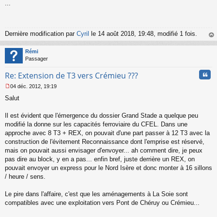
...
e
s
s
a
g
Dernière modification par
Cyril
le 14 août 2018, 19:48, modifié 1 fois.
e
au
n
t
Rémi
o
Passager
n
l
Cita
Re: Extension de T3 vers Crémieu ???
u
04 déc. 2012, 19:19
M
Salut
e
s
s
Il est évident que l'émergence du dossier Grand Stade a quelque peu
a
modifié la donne sur les capacités ferroviaire du CFEL. Dans une
g
approche avec 8 T3 + REX, on pouvait d'une part passer à 12 T3 avec la
e
construction de l'évitement Reconnaissance dont l'emprise est réservé,
n
o
mais on pouvait aussi envisager d'envoyer... ah comment dire, je peux
n
pas dire au block, y en a pas... enfin bref, juste derrière un REX, on
l
pouvait envoyer un express pour le Nord Isère et donc monter à 16 sillons
u
/ heure / sens.
Le pire dans l'affaire, c'est que les aménagements à La Soie sont
compatibles avec une exploitation vers Pont de Chéruy ou Crémieu...