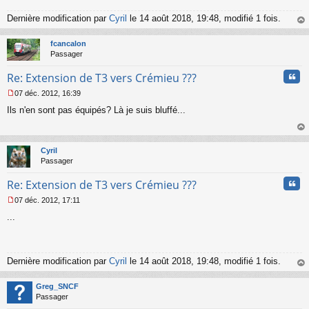
a
g
Dernière modification par
Cyril
le 14 août 2018, 19:48, modifié 1 fois.
e
au
n
t
fcancalon
o
Passager
n
l
Cita
Re: Extension de T3 vers Crémieu ???
u
07 déc. 2012, 16:39
M
Ils n'en sont pas équipés? Là je suis bluffé...
e
s
s
au
a
t
Cyril
g
Passager
e
n
Cita
Re: Extension de T3 vers Crémieu ???
o
n
07 déc. 2012, 17:11
l
M
u
...
e
s
s
a
g
Dernière modification par
Cyril
le 14 août 2018, 19:48, modifié 1 fois.
e
au
n
t
Greg_SNCF
o
Passager
n