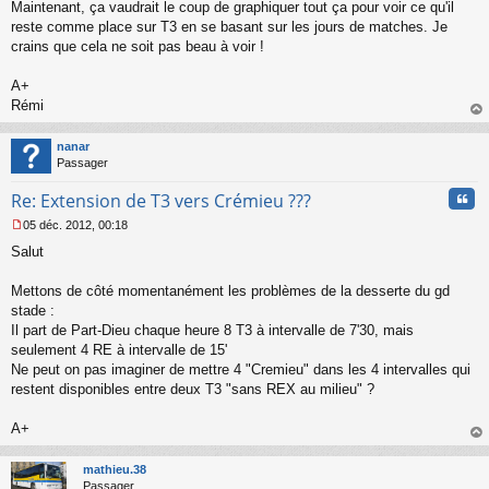
Maintenant, ça vaudrait le coup de graphiquer tout ça pour voir ce qu'il
reste comme place sur T3 en se basant sur les jours de matches. Je
crains que cela ne soit pas beau à voir !
A+
Rémi
au
t
nanar
Passager
Cita
Re: Extension de T3 vers Crémieu ???
05 déc. 2012, 00:18
M
Salut
e
s
s
Mettons de côté momentanément les problèmes de la desserte du gd
a
stade :
g
Il part de Part-Dieu chaque heure 8 T3 à intervalle de 7'30, mais
e
seulement 4 RE à intervalle de 15'
n
o
Ne peut on pas imaginer de mettre 4 "Cremieu" dans les 4 intervalles qui
n
restent disponibles entre deux T3 "sans REX au milieu" ?
l
u
A+
au
t
mathieu.38
Passager