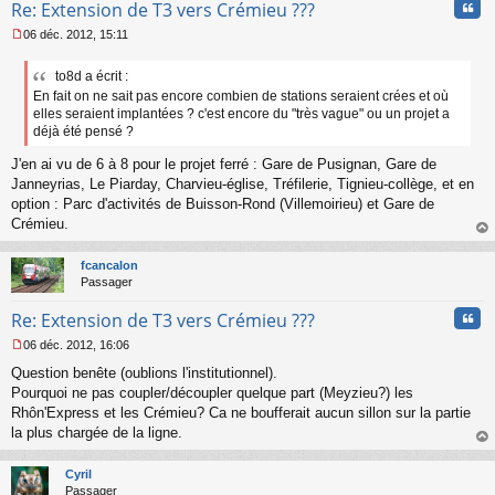
Cita
Re: Extension de T3 vers Crémieu ???
06 déc. 2012, 15:11
M
e
to8d a écrit :
s
En fait on ne sait pas encore combien de stations seraient crées et où
s
a
elles seraient implantées ? c'est encore du "très vague" ou un projet a
g
déjà été pensé ?
e
n
J'en ai vu de 6 à 8 pour le projet ferré : Gare de Pusignan, Gare de
o
Janneyrias, Le Piarday, Charvieu-église, Tréfilerie, Tignieu-collège, et en
n
option : Parc d'activités de Buisson-Rond (Villemoirieu) et Gare de
l
Crémieu.
u
au
t
fcancalon
Passager
Cita
Re: Extension de T3 vers Crémieu ???
06 déc. 2012, 16:06
M
Question benête (oublions l'institutionnel).
e
s
Pourquoi ne pas coupler/découpler quelque part (Meyzieu?) les
s
Rhôn'Express et les Crémieu? Ca ne boufferait aucun sillon sur la partie
a
la plus chargée de la ligne.
g
au
e
t
n
Cyril
o
Passager