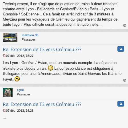
Techniquement, il ne s'agit que de question de trains à deux tranches
e
s
comme entre Lyon - Bellegarde et Genève/Evian ou Paris - Lyon et
s
Grenoble / St-Etienne... Cela ferait un arrêt indicatif de 3 minutes à
a
Meyzieu pour les voyageurs de Crémieu qui gagneraient du temps de
g
toute façon. Plus difficile serait la question institutionnelle...
e
au
n
t
o
mathieu.38
n
Passager
l
u
Cita
Re: Extension de T3 vers Crémieu ???
07 déc. 2012, 15:27
M
Les Lyon - Genève / Evian, sont un mauvais exemple. La séparation
e
s
n'existe plus depuis un an.
La correspondance est obligatoire à
s
Bellegarde pour aller à Annemasse, Evian ou Saint Gervais les Bains le
a
Fayet.
g
e
au
n
t
Cyril
o
Passager
n
l
Cita
Re: Extension de T3 vers Crémieu ???
u
07 déc. 2012, 16:28
M
...
e
s
s