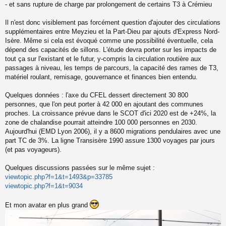
- et sans rupture de charge par prolongement de certains T3 à Crémieu
Il n'est donc visiblement pas forcément question d'ajouter des circulations
supplémentaires entre Meyzieu et la Part-Dieu par ajouts d'Express Nord-
Isère. Même si cela est évoqué comme une possibilité éventuelle, cela
dépend des capacités de sillons. L'étude devra porter sur les impacts de
tout ça sur l'existant et le futur, y-compris la circulation routière aux
passages à niveau, les temps de parcours, la capacité des rames de T3,
matériel roulant, remisage, gouvernance et finances bien entendu.
Quelques données : l'axe du CFEL dessert directement 30 800
personnes, que l'on peut porter à 42 000 en ajoutant des communes
proches. La croissance prévue dans le SCOT d'ici 2020 est de +24%, la
zone de chalandise pourrait atteindre 100 000 personnes en 2030.
Aujourd'hui (EMD Lyon 2006), il y a 8600 migrations pendulaires avec une
part TC de 3%. La ligne Transisère 1990 assure 1300 voyages par jours
(et pas voyageurs).
Quelques discussions passées sur le même sujet :
viewtopic.php?f=1&t=1493&p=33785
viewtopic.php?f=1&t=9034
Et mon avatar en plus grand