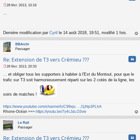
28 févr. 2013, 10:16
M
...
e
s
s
a
g
Dernière modification par
Cyril
le 14 août 2018, 19:51, modifié 1 fois.
e
au
n
t
BBArchi
o
Passager
n
l
Cita
Re: Extension de T3 vers Crémieu ???
u
28 févr. 2013, 20:33
M
... et obliger tous les supporters à habiter à l'Est du Montout, pour que le
e
s
trafic sur T3 soit harmonieusement réparti sur les 2 cotés de la ligne, les
s
a
g
soirs de matches !
e
n
https://www.youtube.com/channel/UC99xju ... J1jNp3FLhA
o
Rhone-Océan >>>
https://youtu.be/7y4cJaLO3vw
n
au
l
t
u
Le Rail
Passager
Cita
Re: Extension de T3 vers Crémieu ???