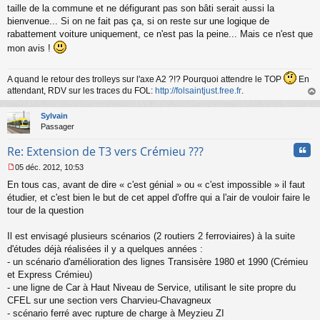
taille de la commune et ne défigurant pas son bâti serait aussi la
bienvenue... Si on ne fait pas ça, si on reste sur une logique de
rabattement voiture uniquement, ce n'est pas la peine... Mais ce n'est que
mon avis !
A quand le retour des trolleys sur l'axe A2 ?!? Pourquoi attendre le TOP
En
attendant, RDV sur les traces du FOL:
http://folsaintjust.free.fr
.
au
t
Sylvain
Passager
Cita
Re: Extension de T3 vers Crémieu ???
05 déc. 2012, 10:53
M
En tous cas, avant de dire « c'est génial » ou « c'est impossible » il faut
e
s
étudier, et c'est bien le but de cet appel d'offre qui a l'air de vouloir faire le
s
tour de la question
a
g
Il est envisagé plusieurs scénarios (2 routiers 2 ferroviaires) à la suite
e
d'études déjà réalisées il y a quelques années :
n
o
- un scénario d'amélioration des lignes Transisère 1980 et 1990 (Crémieu
n
et Express Crémieu)
l
- une ligne de Car à Haut Niveau de Service, utilisant le site propre du
u
CFEL sur une section vers Charvieu-Chavagneux
- scénario ferré avec rupture de charge à Meyzieu ZI