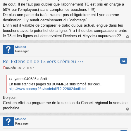
a
de cout. Il ne faut pas oublier que l'abonnement TC est pris en charge a
g
50% par l'employeur.( sans compter les bouchons !!!!!)
e
De plus une partie du trafic n'aurait pas obligatoirement Lyon comme
n
o
destination, il y aurait certainement du "cabotage" .
n
Enfin est il valable de comparer le trafic du bus actuel, englué dans les
l
bouchons avec le potentiel de la ligne. Y a t il eu des comparaisons entre
u
le T3 et les lignes qui desservaient Decines et Meyzieu auparavant??
au
t
Maldec
Passager
Cita
Re: Extension de T3 vers Crémieu ???
06 déc. 2012, 11:07
M
e
yanns040586 a écrit :
s
En feuilletant les pages du BOAMP, je suis tombé sur ceci...
s
a
http://www.boamp.fr/avis/detail/12-228024/officiel
g
Bonjour,
e
n
C'est en effet au programme de la session du Conseil régional la semaine
o
prochaine...
n
au
l
t
Maldec
u
Passager