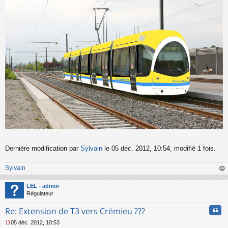
Dernière modification par
Sylvain
le 05 déc. 2012, 10:54, modifié 1 fois.
Sylvain
au
t
LEL - admin
Régulateur
Cita
Re: Extension de T3 vers Crémieu ???
05 déc. 2012, 10:53
M