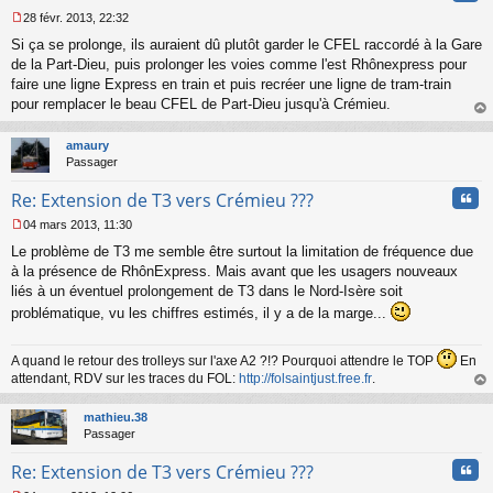
28 févr. 2013, 22:32
M
Si ça se prolonge, ils auraient dû plutôt garder le CFEL raccordé à la Gare
e
s
de la Part-Dieu, puis prolonger les voies comme l'est Rhônexpress pour
s
faire une ligne Express en train et puis recréer une ligne de tram-train
a
pour remplacer le beau CFEL de Part-Dieu jusqu'à Crémieu.
g
au
e
t
n
amaury
o
Passager
n
Cita
l
Re: Extension de T3 vers Crémieu ???
u
04 mars 2013, 11:30
M
Le problème de T3 me semble être surtout la limitation de fréquence due
e
s
à la présence de RhônExpress. Mais avant que les usagers nouveaux
s
liés à un éventuel prolongement de T3 dans le Nord-Isère soit
a
problématique, vu les chiffres estimés, il y a de la marge...
g
e
n
A quand le retour des trolleys sur l'axe A2 ?!? Pourquoi attendre le TOP
En
o
attendant, RDV sur les traces du FOL:
http://folsaintjust.free.fr
.
n
au
l
t
mathieu.38
u
Passager
Cita
Re: Extension de T3 vers Crémieu ???