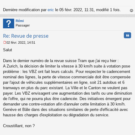
n
l
Dernière modification par
eric
le 05 févr. 2022, 11:31, modifié 1 fois.
u
au
t
Rémi
Passager
Cita
Re: Revue de presse
02 févr. 2022, 14:51
M
Salut
e
s
s
Dans le dernier numéro de la revue suisse Tram que j'ai reçu hier :
a
A Zurich, la décision de limiter la vitesse à 30 km/h suite à votation pose
g
problème : les VBZ ont fait leurs calculs. Pour respecter le cadencement
e
nominal des lignes, la perte de vitesse commerciale doit être compensée
n
o
par l'ajout de véhicules supplémentaires en ligne, soit 21 autobus et 6
n
tramways en plus du parc existant. La Ville et le Canton ne veulent pas
l
payer. Les VBZ envisagent une augmentation des tarifs ou une diminution
u
de l'offre, qui ne pourra plus être cadencée. Des initiatives émergent pour
demander une contre-votation afin d'annuler cette limitation à 30 km/h.
Genève et Bâle dans des situations similaires de perte d'efficacité avec
hausse des charges d'exploitation ou dégradation du service.
Croustillant, non ?