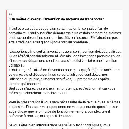
e
n
o
n
l
"Un métier d'avenir : l'invention de moyens de transports"
u
Il faut être au départ doué d'un certain aplomb, connaître l'art de
convaincre. Il faut aussi être débarrassé d'un certain nombre de craintes
et de scrupules qui ne sont pas justifiés en l'espèce. Et d'abord ne pas
être arrêté par le fait qu'on ignore tout du problème.
[L'expérience] ne sert à l'inventeur que si son invention doit être utilisée.
Or on rétrécit considérablement l'éventail des inventions possibles si on
s'impose au départ une condition aussi restrictive : faire une invention
utilisable.
Il faut songer à l'utilité de l'invention pour ceux qui, à défaut d'améliorer
ce qui existe et d'équiper là où ce serait utile, doivent détourner
l'attention du public, alimenter ses rêves, lui promettre des après-
demain qui chantent.
Bref vous n'aurez pas à chercher longtemps, et c'est normal car vous
n'êtes pas chercheur, mais inventeur.
Pour la présentation il vous sera nécessaire de faire quelques schémas
et dessins. Rassurez vous, personne ne vous posera de questions sur
autre chose que le principe de fonctionnement ; la complexité est
coûteuse à réaliser, mais pas à dessiner.
Si vous êtes bien introduit dans les milieux technocratiques, vous