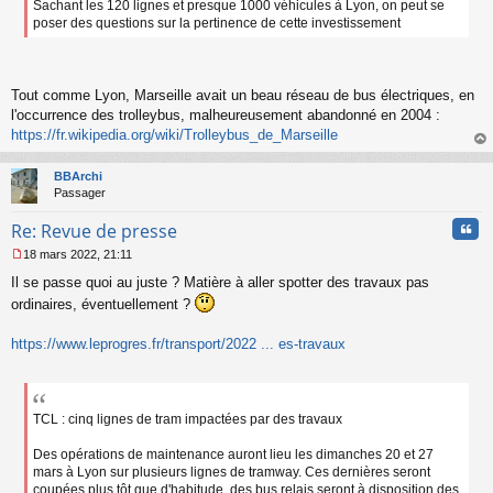
Sachant les 120 lignes et presque 1000 véhicules à Lyon, on peut se
l
poser des questions sur la pertinence de cette investissement
u
Tout comme Lyon, Marseille avait un beau réseau de bus électriques, en
l'occurrence des trolleybus, malheureusement abandonné en 2004 :
https://fr.wikipedia.org/wiki/Trolleybus_de_Marseille
au
t
BBArchi
Passager
Cita
Re: Revue de presse
18 mars 2022, 21:11
M
Il se passe quoi au juste ? Matière à aller spotter des travaux pas
e
s
ordinaires, éventuellement ?
s
a
https://www.leprogres.fr/transport/2022 ... es-travaux
g
e
n
o
n
TCL : cinq lignes de tram impactées par des travaux
l
u
Des opérations de maintenance auront lieu les dimanches 20 et 27
mars à Lyon sur plusieurs lignes de tramway. Ces dernières seront
coupées plus tôt que d'habitude, des bus relais seront à disposition des