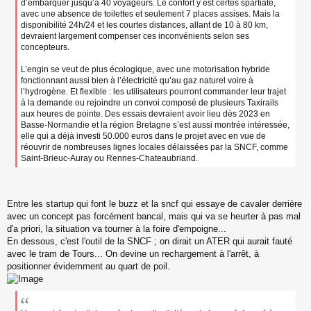
u
d’embarquer jusqu’à 40 voyageurs. Le confort y est certes spartiate,
avec une absence de toilettes et seulement 7 places assises. Mais la
disponibilité 24h/24 et les courtes distances, allant de 10 à 80 km,
devraient largement compenser ces inconvénients selon ses
concepteurs.
L’engin se veut de plus écologique, avec une motorisation hybride
fonctionnant aussi bien à l’électricité qu’au gaz naturel voire à
l’hydrogène. Et flexible : les utilisateurs pourront commander leur trajet
à la demande ou rejoindre un convoi composé de plusieurs Taxirails
aux heures de pointe. Des essais devraient avoir lieu dès 2023 en
Basse-Normandie et la région Bretagne s’est aussi montrée intéressée,
elle qui a déjà investi 50.000 euros dans le projet avec en vue de
réouvrir de nombreuses lignes locales délaissées par la SNCF, comme
Saint-Brieuc-Auray ou Rennes-Chateaubriand.
Entre les startup qui font le buzz et la sncf qui essaye de cavaler derrière
avec un concept pas forcément bancal, mais qui va se heurter à pas mal
d'a priori, la situation va tourner à la foire d'empoigne...
En dessous, c'est l'outil de la SNCF ; on dirait un ATER qui aurait fauté
avec le tram de Tours... On devine un rechargement à l'arrêt, à
positionner évidemment au quart de poil.