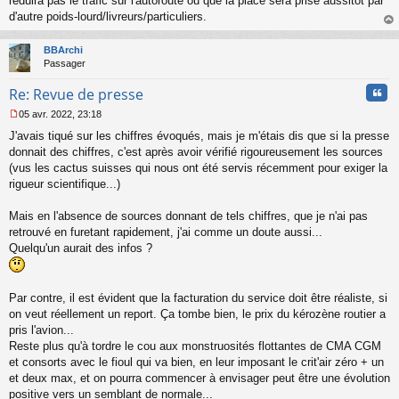
réduira pas le trafic sur l'autoroute ou que la place sera prise aussitôt par
n
o
d'autre poids-lourd/livreurs/particuliers.
n
au
l
t
BBArchi
u
Passager
Cita
Re: Revue de presse
05 avr. 2022, 23:18
M
J'avais tiqué sur les chiffres évoqués, mais je m'étais dis que si la presse
e
s
donnait des chiffres, c'est après avoir vérifié rigoureusement les sources
s
(vus les cactus suisses qui nous ont été servis récemment pour exiger la
a
rigueur scientifique...)
g
e
Mais en l'absence de sources donnant de tels chiffres, que je n'ai pas
n
o
retrouvé en furetant rapidement, j'ai comme un doute aussi...
n
Quelqu'un aurait des infos ?
l
u
Par contre, il est évident que la facturation du service doit être réaliste, si
on veut réellement un report. Ça tombe bien, le prix du kérozène routier a
pris l'avion...
Reste plus qu'à tordre le cou aux monstruosités flottantes de CMA CGM
et consorts avec le fioul qui va bien, en leur imposant le crit'air zéro + un
et deux max, et on pourra commencer à envisager peut être une évolution
positive vers un semblant de normale...