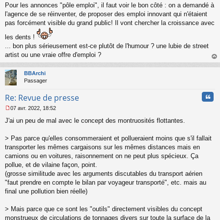
Pour les annonces "pôle emploi", il faut voir le bon côté : on a demandé à
n
o
l'agence de se réinventer, de proposer des emploi innovant qui n'étaient
n
pas forcément visible du grand public! Il vont chercher la croissance avec
l
u
les dents !
... bon plus sérieusement est-ce plutôt de l'humour ? une lubie de street
artist ou une vraie offre d'emploi ?
au
t
BBArchi
Passager
Cita
Re: Revue de presse
07 avr. 2022, 18:52
M
J'ai un peu de mal avec le concept des montruosités flottantes.
e
s
s
> Pas parce qu'elles consommeraient et pollueraient moins que s'il fallait
a
transporter les mêmes cargaisons sur les mêmes distances mais en
g
camions ou en voitures, raisonnement on ne peut plus spécieux. Ça
e
pollue, et de vilaine façon, point.
n
o
(grosse similitude avec les arguments discutables du transport aérien
n
"faut prendre en compte le bilan par voyageur transporté", etc. mais au
l
final une pollution bien réelle)
u
> Mais parce que ce sont les "outils" directement visibles du concept
monstrueux de circulations de tonnages divers sur toute la surface de la