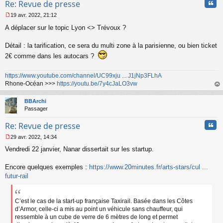
Cita
l
Re: Revue de presse
u
19 avr. 2022, 21:12
M
A déplacer sur le topic Lyon <> Trévoux ?
e
s
s
Détail : la tarification, ce sera du multi zone à la parisienne, ou bien ticket
a
2€ comme dans les autocars ?
g
e
n
https://www.youtube.com/channel/UC99xju ... J1jNp3FLhA
o
Rhone-Océan >>>
https://youtu.be/7y4cJaLO3vw
n
au
l
t
BBArchi
u
Passager
Cita
Re: Revue de presse
29 avr. 2022, 14:34
M
Vendredi 22 janvier, Nanar dissertait sur les startup.
e
s
s
Encore quelques exemples :
https://www.20minutes.fr/arts-stars/cul ...
a
futur-rail
g
e
n
C’est le cas de la start-up française Taxirail. Basée dans les Côtes
o
d’Armor, celle-ci a mis au point un véhicule sans chauffeur, qui
n
ressemble à un cube de verre de 6 mètres de long et permet
l