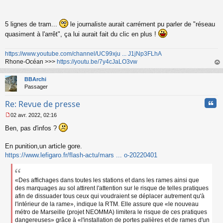
5 lignes de tram...
le journaliste aurait carrément pu parler de "réseau
quasiment à l'arrêt", ça lui aurait fait du clic en plus !
https://www.youtube.com/channel/UC99xju ... J1jNp3FLhA
Rhone-Océan >>>
https://youtu.be/7y4cJaLO3vw
au
t
BBArchi
Passager
Cita
Re: Revue de presse
02 avr. 2022, 02:16
M
Ben, pas d'infos ?
e
s
s
En punition,un article gore.
a
https://www.lefigaro.fr/flash-actu/mars ... o-20220401
g
e
n
«Des affichages dans toutes les stations et dans les rames ainsi que
o
n
des marquages au sol attirent l'attention sur le risque de telles pratiques
l
afin de dissuader tous ceux qui voudraient se déplacer autrement qu'à
u
l'intérieur de la rame», indique la RTM. Elle assure que «le nouveau
métro de Marseille (projet NEOMMA) limitera le risque de ces pratiques
dangereuses» grâce à «l'installation de portes palières et de rames d'un