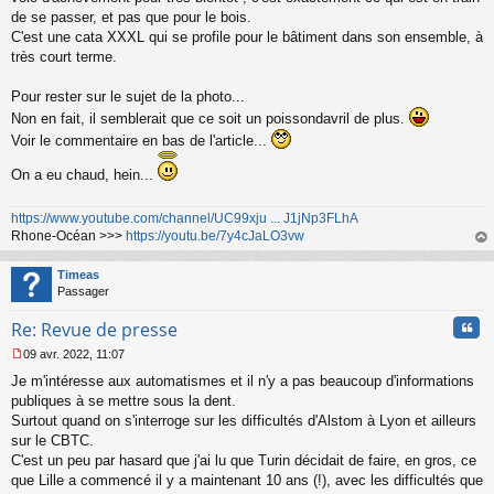
de se passer, et pas que pour le bois.
C'est une cata XXXL qui se profile pour le bâtiment dans son ensemble, à
très court terme.
Pour rester sur le sujet de la photo...
Non en fait, il semblerait que ce soit un poissondavril de plus.
Voir le commentaire en bas de l'article...
On a eu chaud, hein...
https://www.youtube.com/channel/UC99xju ... J1jNp3FLhA
Rhone-Océan >>>
https://youtu.be/7y4cJaLO3vw
au
t
Timeas
Passager
Cita
Re: Revue de presse
09 avr. 2022, 11:07
M
Je m'intéresse aux automatismes et il n'y a pas beaucoup d'informations
e
s
publiques à se mettre sous la dent.
s
Surtout quand on s'interroge sur les difficultés d'Alstom à Lyon et ailleurs
a
sur le CBTC.
g
C'est un peu par hasard que j'ai lu que Turin décidait de faire, en gros, ce
e
que Lille a commencé il y a maintenant 10 ans (!), avec les difficultés que
n