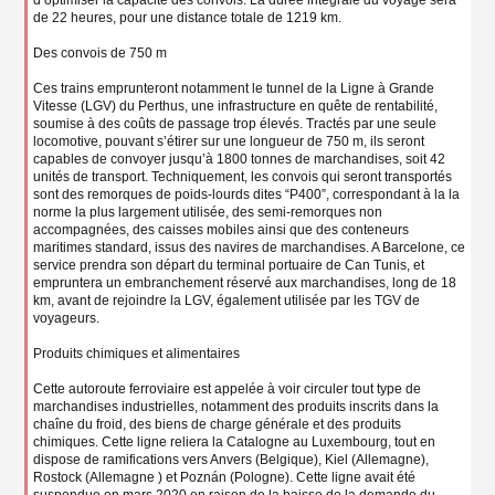
de 22 heures, pour une distance totale de 1219 km.
Des convois de 750 m
Ces trains emprunteront notamment le tunnel de la Ligne à Grande
Vitesse (LGV) du Perthus, une infrastructure en quête de rentabilité,
soumise à des coûts de passage trop élevés. Tractés par une seule
locomotive, pouvant s’étirer sur une longueur de 750 m, ils seront
capables de convoyer jusqu’à 1800 tonnes de marchandises, soit 42
unités de transport. Techniquement, les convois qui seront transportés
sont des remorques de poids-lourds dites “P400”, correspondant à la la
norme la plus largement utilisée, des semi-remorques non
accompagnées, des caisses mobiles ainsi que des conteneurs
maritimes standard, issus des navires de marchandises. A Barcelone, ce
service prendra son départ du terminal portuaire de Can Tunis, et
empruntera un embranchement réservé aux marchandises, long de 18
km, avant de rejoindre la LGV, également utilisée par les TGV de
voyageurs.
Produits chimiques et alimentaires
Cette autoroute ferroviaire est appelée à voir circuler tout type de
marchandises industrielles, notamment des produits inscrits dans la
chaîne du froid, des biens de charge générale et des produits
chimiques. Cette ligne reliera la Catalogne au Luxembourg, tout en
dispose de ramifications vers Anvers (Belgique), Kiel (Allemagne),
Rostock (Allemagne ) et Poznán (Pologne). Cette ligne avait été
suspendue en mars 2020 en raison de la baisse de la demande du