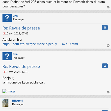
dans l'achat de VAL208 classiques et le reste on l'investit dans du tram
pour désaturer?
au
t
JFS
Passager
Cita
Re: Revue de presse
10 avr. 2022, 07:45
M
ActuLyon hier
e
s
https://actu.fr/auvergne-rhone-alpes/ly ... 47719.html
s
au
a
t
eric
g
Passager
e
n
Cita
Re: Revue de presse
o
n
16 avr. 2022, 13:16
l
M
u
Bonjour,
e
s
la Tribune de Lyon publie ça :
s
a
g
au
e
t
n
BBArchi
o
Passager
n