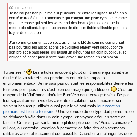
e
nim a écrit :
s
Je ne l’ai pas non plus mais si je devais lire entre les lignes, la région a
s
a
confié le tracé à un automobiliste qui conçoit une piste cyclable comme
g
quelque chose qui sert les week end des beaux jours, alors que la
e
métropole attendait quelque chose de direct et fiable utilisable pour les
n
trajets du quotidien.
o
n
J’ai connu ça sur un autre secteur, le maire LR du coin ne comprenait
l
pas pourquoi les associations de cyclistes étaient vent debout contre
u
son projet de passerelle, qui faisait un détour par un coin bucolique, et
obligeait à poser pied à terre pour gravir une rampe en colimaçon.
Tu penses ?
Les articles évoquent plutôt un itinéraire qui aurait été
étudié à la va-vite et sans prendre en compte les impacts
environnementaux. Je ne sais pas où sont les responsabilités derrière les
tensions politiques mais c'est bien dommage que ça bloque.
C'est un
tronçon de la ViaRhôna, itinéraire EuroVelo donc
voyage à vélo
. De par
leur séparation vis-à-vis des axes de circulation, ces itinéraires sont
souvent beaucoup utilisés aussi pour le vélotaf mais
leur vocation
première est bien le tourisme
! Une véloroute de ce type doit permettre de
se déplacer à vélo dans un coin sympa, en voyage et/ou en sortie en
famille. On n'est pas sur la même philosophie que les "Voies lyonnaises"
qui ont, au contraire, vocation à permettre de faire des déplacements
utilitaires aussi efficacement que possible. Chercher à mélanger les deux,