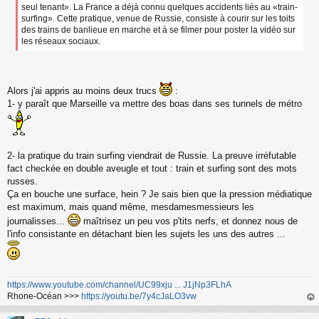
seul tenant». La France a déjà connu quelques accidents liés au «train-
surfing». Cette pratique, venue de Russie, consiste à courir sur les toits
des trains de banlieue en marche et à se filmer pour poster la vidéo sur
les réseaux sociaux.
Alors j'ai appris au moins deux trucs
:
1- y paraît que Marseille va mettre des boas dans ses tunnels de métro
2- la pratique du train surfing viendrait de Russie. La preuve irréfutable
fact checkée en double aveugle et tout : train et surfing sont des mots
russes.
Ça en bouche une surface, hein ? Je sais bien que la pression médiatique
est maximum, mais quand même, mesdamesmessieurs les
journalisses...
maîtrisez un peu vos p'tits nerfs, et donnez nous de
l'info consistante en détachant bien les sujets les uns des autres ...
https://www.youtube.com/channel/UC99xju ... J1jNp3FLhA
Rhone-Océan >>>
https://youtu.be/7y4cJaLO3vw
au
t