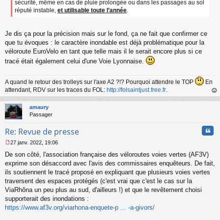
sécurité, même en cas de pluie prolongée ou dans les passages au sol
réputé instable,
et utilisable toute l’année
.
Je dis ça pour la précision mais sur le fond, ça ne fait que confirmer ce
que tu évoques : le caractère inondable est déjà problématique pour la
véloroute EuroVelo en tant que telle mais il le serait encore plus si ce
tracé était également celui d'une Voie Lyonnaise.
A quand le retour des trolleys sur l'axe A2 ?!? Pourquoi attendre le TOP
En
attendant, RDV sur les traces du FOL:
http://folsaintjust.free.fr
.
au
t
amaury
Passager
Cita
Re: Revue de presse
27 janv. 2022, 19:06
M
De son côté, l'association française des véloroutes voies vertes (AF3V)
e
s
exprime son désaccord avec l'avis des commissaires enquêteurs. De fait,
s
ils soutiennent le tracé proposé en expliquant que plusieurs voies vertes
a
traversent des espaces protégés (c'est vrai que c'est le cas sur la
g
ViaRhôna un peu plus au sud, d'ailleurs !) et que le revêtement choisi
e
supporterait des inondations :
n
o
https://www.af3v.org/viarhona-enquete-p ... -a-givors/
n