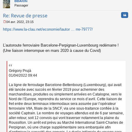
BBArchi
Passager
Cita
Re: Revue de presse
04 avr. 2022, 23:15
M
https://www.la-clau.net/economie/lautor ... rre-79777/
e
s
s
a
L’autoroute ferroviaire Barcelone-Perpignan-Luxembourg redémarre !
g
(Une liaison interrompue en mars 2020 à cause du Covid)
e
n
o
n
l
Grégory Prujà
u
01/04/2022 09:44
La ligne de ferroutage Barcelone-Bettenbourg (Luxembourg), qui avait
été lancée avec succès en février 2019 pour acheminer des
marchandises, produites ou simplement arrivées en Catalogne, vers le
Nord de l’Europe, reprendra du service ce mois d’avril. Cette liaison de
fret entre deux terminaux intermodaux sera assurée par l’opérateur
ferroviaire VIIA, filiale de la SNCF, via une sous-traitance confiée à la
société Captrain. Le nombre de voyages attendus est de 6 par semaine,
aller-retour, soit 12 convois qui vont traverser notamment la plaine du
Roussillon. Un arrêt est prévu au Marché International Saint-Charles de
Perpignan, où une charge supplémentaire sera embarquée afin
d’optimiser la capacité des convois. La durée intégrale du voyage sera