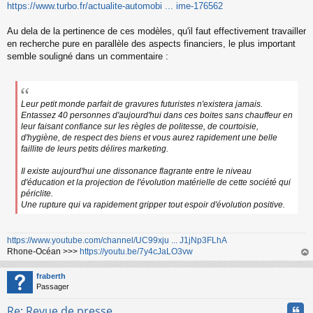
https://www.turbo.fr/actualite-automobi ... ime-176562
Au dela de la pertinence de ces modèles, qu'il faut effectivement travailler
en recherche pure en parallèle des aspects financiers, le plus important
semble souligné dans un commentaire :
Leur petit monde parfait de gravures futuristes n'existera jamais.
Entassez 40 personnes d'aujourd'hui dans ces boites sans chauffeur en
leur faisant confiance sur les règles de politesse, de courtoisie,
d'hygiène, de respect des biens et vous aurez rapidement une belle
faillite de leurs petits délires marketing.
Il existe aujourd'hui une dissonance flagrante entre le niveau
d'éducation et la projection de l'évolution matérielle de cette société qui
périclite.
Une rupture qui va rapidement gripper tout espoir d'évolution positive.
https://www.youtube.com/channel/UC99xju ... J1jNp3FLhA
Rhone-Océan >>>
https://youtu.be/7y4cJaLO3vw
au
t
fraberth
Passager
Cita
Re: Revue de presse