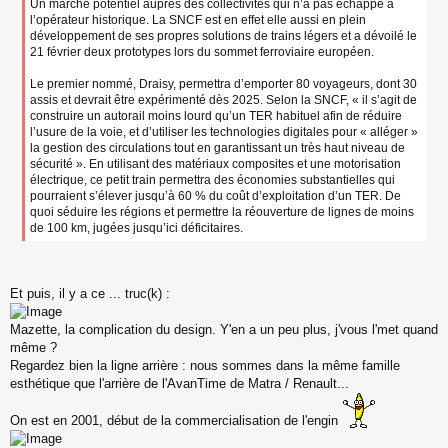
Un marché potentiel auprès des collectivités qui n’a pas échappé à
l’opérateur historique. La SNCF est en effet elle aussi en plein
développement de ses propres solutions de trains légers et a dévoilé le
21 février deux prototypes lors du sommet ferroviaire européen.
Le premier nommé, Draisy, permettra d’emporter 80 voyageurs, dont 30
assis et devrait être expérimenté dès 2025. Selon la SNCF, « il s’agit de
construire un autorail moins lourd qu’un TER habituel afin de réduire
l’usure de la voie, et d’utiliser les technologies digitales pour « alléger »
la gestion des circulations tout en garantissant un très haut niveau de
sécurité ». En utilisant des matériaux composites et une motorisation
électrique, ce petit train permettra des économies substantielles qui
pourraient s’élever jusqu’à 60 % du coût d’exploitation d’un TER. De
quoi séduire les régions et permettre la réouverture de lignes de moins
de 100 km, jugées jusqu’ici déficitaires.
Et puis, il y a ce ... truc(k) :
Mazette, la complication du design. Y'en a un peu plus, j'vous l'met quand
même ?
Regardez bien la ligne arrière : nous sommes dans la même famille
esthétique que l'arrière de l'AvanTime de Matra / Renault...
On est en 2001, début de la commercialisation de l'engin