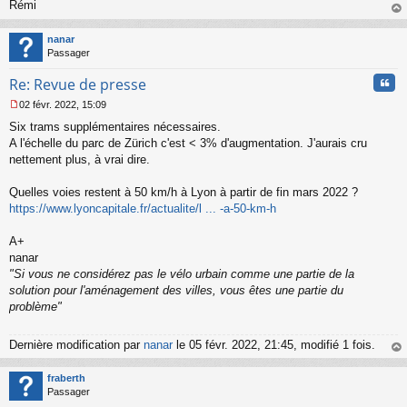
Rémi
au
t
nanar
Passager
Cita
Re: Revue de presse
02 févr. 2022, 15:09
M
Six trams supplémentaires nécessaires.
e
s
A l'échelle du parc de Zürich c'est < 3% d'augmentation. J'aurais cru
s
nettement plus, à vrai dire.
a
g
Quelles voies restent à 50 km/h à Lyon à partir de fin mars 2022 ?
e
https://www.lyoncapitale.fr/actualite/l ... -a-50-km-h
n
o
n
A+
l
nanar
u
"Si vous ne considérez pas le vélo urbain comme une partie de la
solution pour l'aménagement des villes, vous êtes une partie du
problème"
Dernière modification par
nanar
le 05 févr. 2022, 21:45, modifié 1 fois.
au
t
fraberth
Passager