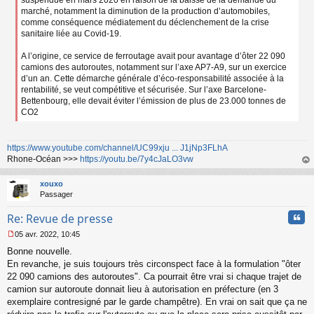
marché, notamment la diminution de la production d’automobiles,
comme conséquence médiatement du déclenchement de la crise
sanitaire liée au Covid-19.
A l’origine, ce service de ferroutage avait pour avantage d’ôter 22 090
camions des autoroutes, notamment sur l’axe AP7-A9, sur un exercice
d’un an. Cette démarche générale d’éco-responsabilité associée à la
rentabilité, se veut compétitive et sécurisée. Sur l’axe Barcelone-
Bettenbourg, elle devait éviter l’émission de plus de 23.000 tonnes de
CO2
https://www.youtube.com/channel/UC99xju ... J1jNp3FLhA
Rhone-Océan >>>
https://youtu.be/7y4cJaLO3vw
au
t
xouxo
Passager
Cita
Re: Revue de presse
05 avr. 2022, 10:45
M
Bonne nouvelle.
e
s
En revanche, je suis toujours très circonspect face à la formulation "ôter
s
22 090 camions des autoroutes". Ca pourrait être vrai si chaque trajet de
a
camion sur autoroute donnait lieu à autorisation en préfecture (en 3
g
exemplaire contresigné par le garde champêtre). En vrai on sait que ça ne
e