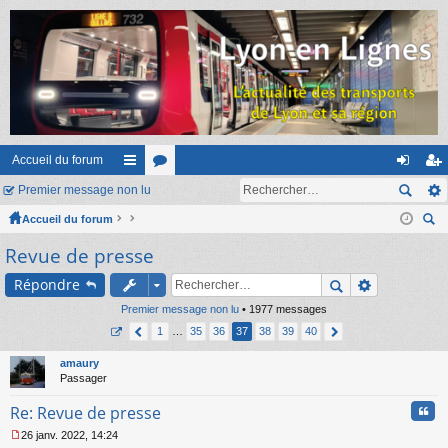
Accueil du forum
Premier message non lu
ac
or
on
ns
Accueil du forum
co
u
ne
cri
ec
Revue de presse
ur
m
xi
pti
her
ci
s
on
on
Répondre
ch
er
Premier message non lu
s
• 1977 messages
1
…
35
36
37
38
39
40
amaury
Passager
Cita
Re: Revue de presse
26 janv. 2022, 14:24
M