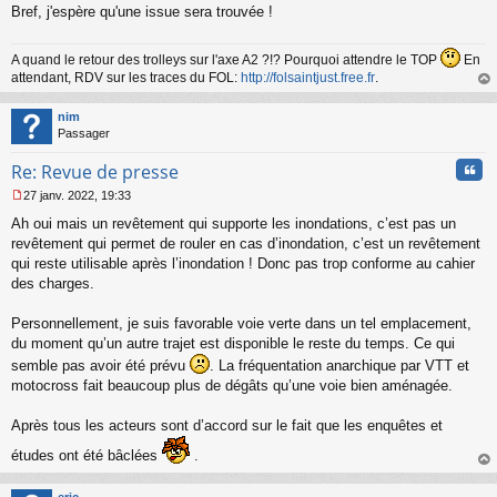
l
Bref, j'espère qu'une issue sera trouvée !
u
A quand le retour des trolleys sur l'axe A2 ?!? Pourquoi attendre le TOP
En
attendant, RDV sur les traces du FOL:
http://folsaintjust.free.fr
.
au
t
nim
Passager
Cita
Re: Revue de presse
27 janv. 2022, 19:33
M
Ah oui mais un revêtement qui supporte les inondations, c’est pas un
e
s
revêtement qui permet de rouler en cas d’inondation, c’est un revêtement
s
qui reste utilisable après l’inondation ! Donc pas trop conforme au cahier
a
des charges.
g
e
Personnellement, je suis favorable voie verte dans un tel emplacement,
n
o
du moment qu’un autre trajet est disponible le reste du temps. Ce qui
n
semble pas avoir été prévu
. La fréquentation anarchique par VTT et
l
motocross fait beaucoup plus de dégâts qu’une voie bien aménagée.
u
Après tous les acteurs sont d’accord sur le fait que les enquêtes et
études ont été bâclées
.
au
t
eric