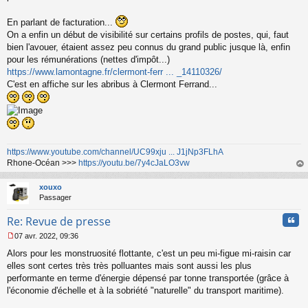
En parlant de facturation...
On a enfin un début de visibilité sur certains profils de postes, qui, faut
bien l'avouer, étaient assez peu connus du grand public jusque là, enfin
pour les rémunérations (nettes d'impôt...)
https://www.lamontagne.fr/clermont-ferr ... _14110326/
C'est en affiche sur les abribus à Clermont Ferrand...
https://www.youtube.com/channel/UC99xju ... J1jNp3FLhA
Rhone-Océan >>>
https://youtu.be/7y4cJaLO3vw
au
t
xouxo
Passager
Cita
Re: Revue de presse
07 avr. 2022, 09:36
M
Alors pour les monstruosité flottante, c'est un peu mi-figue mi-raisin car
e
s
elles sont certes très très polluantes mais sont aussi les plus
s
performante en terme d'énergie dépensé par tonne transportée (grâce à
a
l'économie d'échelle et à la sobriété "naturelle" du transport maritime).
g
e