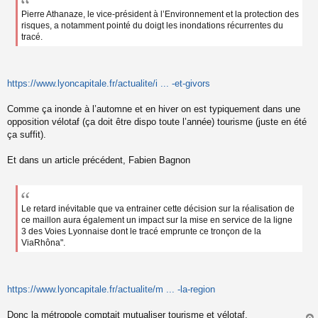
u
Pierre Athanaze, le vice-président à l’Environnement et la protection des
risques, a notamment pointé du doigt les inondations récurrentes du
tracé.
https://www.lyoncapitale.fr/actualite/i ... -et-givors
Comme ça inonde à l’automne et en hiver on est typiquement dans une
opposition vélotaf (ça doit être dispo toute l’année) tourisme (juste en été
ça suffit).
Et dans un article précédent, Fabien Bagnon
Le retard inévitable que va entrainer cette décision sur la réalisation de
ce maillon aura également un impact sur la mise en service de la ligne
3 des Voies Lyonnaise dont le tracé emprunte ce tronçon de la
ViaRhôna".
https://www.lyoncapitale.fr/actualite/m ... -la-region
Donc la métropole comptait mutualiser tourisme et vélotaf.