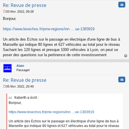
Cita
Re: Revue de presse
03 févr. 2022, 09:28
M
Bonjour,
e
s
s
https://www.lesechos.fr/pme-regions/inn ... ue-1383919
a
g
Un article des Echos sur le passage en électrique d'une ligne de bus à
e
Marseille qui indique 80 lignes et 627 véhicules au total pour le réseau
n
o
Sachant les 120 lignes et presque 1000 véhicules à Lyon, on peut se
n
poser des questions sur la pertinence de cette investissement
l
au
u
t
Alain
Passager
Cita
Re: Revue de presse
05 févr. 2022, 20:49
M
e
fraberth a écrit :
s
Bonjour,
s
a
g
https://www.lesechos.fr/pme-regions/inn ... ue-1383919
e
n
Un article des Echos sur le passage en électrique d'une ligne de bus à
o
Marseille qui indique 80 lignes et 627 véhicules au total pour le réseau
n