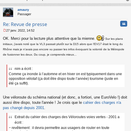
au
t
amaury
Passager
Cita
Re: Revue de presse
27 janv. 2022, 14:52
M
OK. Merci pour la lecture plus attentive que la mienne.
e
Sur les plans
s
initiaux, j'avais noté que la VL3 passait plutôt sur la D15 alors que l'EV17 était le long du
s
Rhône mais je n'avais pas encore vu passer les infos évoquant la volonté de la Métropole
a
de fusionner les deux. Du coup, je comprends mieux...
g
e
n
nim a écrit :
o
n
Comme ça inonde à l’automne et en hiver on est typiquement dans une
l
opposition vélotaf (ça doit être dispo toute l’année) tourisme (juste en
u
été ça suffit).
Une véloroute du schéma national (et donc, a fortiori, une EuroVelo !) doit
aussi être dispo, toute l'année ! Je crois que le
cahier des charges n'a
pas changé depuis 2001
.
Extrait du cahier des charges des Véloroutes voies vertes - 2001 a
écrit :
− revêtement : il devra permettre aux usagers de rouler en toute