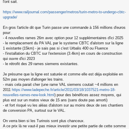
o
l'ont sait.
n
l
https://www.railjournal.com/passenger/metros/turin-metro-to-undergo-cbtc-
u
upgrade/
En gros l'article dit que Turin passe une commande à 156 millions d'euros
pour:
- 4 nouvelles rames 26m avec option pour 12 supplémentaires d'ici 2025
- le remplacement du PA VAL par le systeme CBTC d'alstom sur la ligne
1 existante (15km) - je sais pas si c'est Urbalis 400 ou Fluence
- l'installation du CBTC sur l'extension (3.4km) en cours de construction
qui ouvre d'ici 2023
- le rétrofit des 29 rames siemens existantes.
Je présume que la ligne est saturée et comme elle est déja exploitée en
52m pas moyen d'allonger les trains.
- mais cela parait cher (une rame VAL siemens coutait ~4 millions en
2011
https://www.ladepeche.fr/article/2011/03/18/1037521-metro-18-
nouvelles-rames-new-look.html
) pour des bénéfices assez moyens, qui
plus est sur un matos vieux de 15 ans (sans doute pas amorti)
- et fort risqué vu les aléas d'alstom sur au moins deux de ses chantiers
de conversion PA, surtout sur le VAL.
On verra bien si les Turinois sont plus chanceux.
A ce prix là ne vaut-il pas mieux investir une petite partie de cette somme