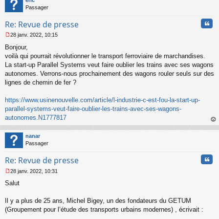
Passager
Cita
Re: Revue de presse
28 janv. 2022, 10:15
M
Bonjour,
e
s
voilà qui pourrait révolutionner le transport ferroviaire de marchandises.
s
La start-up Parallel Systems veut faire oublier les trains avec ses wagons
a
autonomes. Verrons-nous prochainement des wagons rouler seuls sur des
g
lignes de chemin de fer ?
e
n
o
https://www.usinenouvelle.com/article/l-industrie-c-est-fou-la-start-up-
n
parallel-systems-veut-faire-oublier-les-trains-avec-ses-wagons-
l
autonomes.N1777817
u
au
t
nanar
Passager
Cita
Re: Revue de presse
28 janv. 2022, 10:31
M
Salut
e
s
s
Il y a plus de 25 ans, Michel Bigey, un des fondateurs du GETUM
a
(Groupement pour l’étude des transports urbains modernes) , écrivait :
g