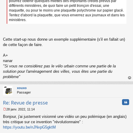
pourrez obtenir quelques miettes des importants crédits prévus par
différents ministères, de quoi faire un petit tronçon d'essai, une
maquette, ou pour le moins une plaquette polychrome sur papier glacé.
Tentez d'abord la plaquette, que vous enverrez aux journaux et dans les
ministères.
Cette start-up nous donne un exemple supplémentaire (s'il en fallait un)
de cette façon de faire.
A+
nanar
"Si vous ne considérez pas le vélo urbain comme une partie de la
solution pour l'aménagement des villes, vous êtes une partie du
problème"
au
t
xouxo
Passager
Cita
Re: Revue de presse
28 janv. 2022, 11:14
M
Bonjour, j'ai justement visionné une vidéo un peu polémique (en anglais)
e
s
très critique sur ce invention "révolutionnaire" :
s
https://youtu.be/nJNvpG5gktM
a