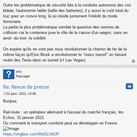
g
Outre les problématique de sécurité liée à la conduite autonome des ces
e
bidule, l'autonomie faible (taille des batteries), il y aussi le coût total du
n
o
truc pour un convoi long, là où réside justement l'intérêt du mode
n
ferroviaire.
l
La partie la plus problématique semble la question des normes de
u
collision car le conteneur joue le rôle de la caisse d'un wagon, sans en
avoir -du tout- la solidité.
On espère qu'ils ne vont pas nous révolutionner la chemin de fer de la
même façon qu'Elon Musk a révolutionner le "mass transit" en faisant
rouler des Tesla dans un tunnel (cf Las Vegas).
au
t
eric
Passager
Cita
Re: Revue de presse
31 janv. 2022, 14:56
M
Bonjour,
e
s
s
Rail-route : un opérateur allemand à l'assaut du marché français, les
a
Echos, 31 janvier 2022.
g
Ou comment le transport combiné peut se développer en France.
e
n
o
https://imgbox.com/MoDz1WJF