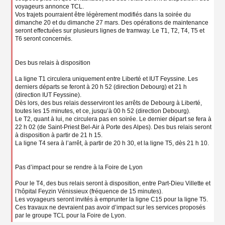
voyageurs annonce TCL.
Vos trajets pourraient être légèrement modifiés dans la soirée du
dimanche 20 et du dimanche 27 mars. Des opérations de maintenance
seront effectuées sur plusieurs lignes de tramway. Le T1, T2, T4, T5 et
T6 seront concernés.
Des bus relais à disposition
La ligne T1 circulera uniquement entre Liberté et IUT Feyssine. Les
derniers départs se feront à 20 h 52 (direction Debourg) et 21 h
(direction IUT Feyssine).
Dès lors, des bus relais desserviront les arrêts de Debourg à Liberté,
toutes les 15 minutes, et ce, jusqu’à 00 h 52 (direction Debourg).
Le T2, quant à lui, ne circulera pas en soirée. Le dernier départ se fera à
22 h 02 (de Saint-Priest Bel-Air à Porte des Alpes). Des bus relais seront
à disposition à partir de 21 h 15.
La ligne T4 sera à l’arrêt, à partir de 20 h 30, et la ligne T5, dès 21 h 10.
Pas d’impact pour se rendre à la Foire de Lyon
Pour le T4, des bus relais seront à disposition, entre Part-Dieu Villette et
l’hôpital Feyzin Vénissieux (fréquence de 15 minutes).
Les voyageurs seront invités à emprunter la ligne C15 pour la ligne T5.
Ces travaux ne devraient pas avoir d’impact sur les services proposés
par le groupe TCL pour la Foire de Lyon.