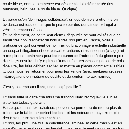
boule bleue, dont la pertinence est désormais loin d'être actée (les
tonnages, hein, pas la boule bleue. Quoique).
Et parce qu'en 'dommages collatéraux', un des derniers à être mis en
évidence est issu du fait que le prix retour des containers est égal à ...
zéro. Ils repartent à vide.
Et incidemment, de petits astucieux / dégourdis se sont avisés que ce
serait très cool d'acheter du bois à très bon prix en France, voire à
pratiquer ce qu'il convient de nommer du braconnage à échelle industrielle
en coupant illégalement des parcelles entières ni vu ni connu (pillage), et
à remplir ces containers pour les retourner de l'autre coté du globe à prix
d'amis ;et ensuite, il n'y a plus qu'à manufacturer ces cargaisons de bois
d'oeuvre, les faire débiter, sécher, et mettre en pièces commercialisables
... puis nous les retourner pour nous les vendre (avec quelques grosses
interrogations en matière de qualité et de conformité aux normes)
C'est y pas épastrouillant, une manip' pareille ?
Et sans faire la carte chauvinisme franchouillard recroquevillé sur les
p'tite habitudes, ça craint.
Parce qu'au final, les acheteurs peuvent se permettre de mettre plus de
billets sur la table, emportent les lots, et les scieurs du pays n'ont plus
rien à se mettre sous les machines.
Et hop, les prix, une fois la concurrence laminée, et cette manip' est en
voie d'achèvement pour très bientôt ; c'est exactement ce qui est en train