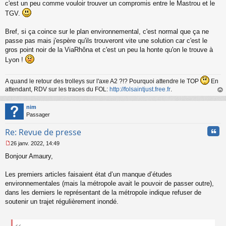
c'est un peu comme vouloir trouver un compromis entre le Mastrou et le
TGV.
Bref, si ça coince sur le plan environnemental, c'est normal que ça ne
passe pas mais j'espère qu'ils trouveront vite une solution car c'est le
gros point noir de la ViaRhôna et c'est un peu la honte qu'on le trouve à
Lyon !
A quand le retour des trolleys sur l'axe A2 ?!? Pourquoi attendre le TOP
En
attendant, RDV sur les traces du FOL:
http://folsaintjust.free.fr
.
au
t
nim
Passager
Cita
Re: Revue de presse
26 janv. 2022, 14:49
M
Bonjour Amaury,
e
s
s
Les premiers articles faisaient état d’un manque d’études
a
environnementales (mais la métropole avait le pouvoir de passer outre),
g
dans les derniers le représentant de la métropole indique refuser de
e
soutenir un trajet régulièrement inondé.
n
o
n
l