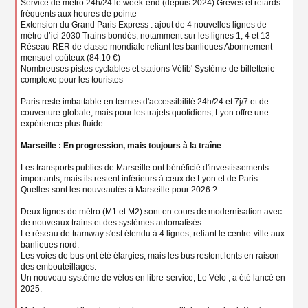
Service de métro 24h/24 le week-end (depuis 2024) Grèves et retards
fréquents aux heures de pointe
Extension du Grand Paris Express : ajout de 4 nouvelles lignes de
métro d’ici 2030 Trains bondés, notamment sur les lignes 1, 4 et 13
Réseau RER de classe mondiale reliant les banlieues Abonnement
mensuel coûteux (84,10 €)
Nombreuses pistes cyclables et stations Vélib' Système de billetterie
complexe pour les touristes
Paris reste imbattable en termes d'accessibilité 24h/24 et 7j/7 et de
couverture globale, mais pour les trajets quotidiens, Lyon offre une
expérience plus fluide.
Marseille : En progression, mais toujours à la traîne
Les transports publics de Marseille ont bénéficié d'investissements
importants, mais ils restent inférieurs à ceux de Lyon et de Paris.
Quelles sont les nouveautés à Marseille pour 2026 ?
Deux lignes de métro (M1 et M2) sont en cours de modernisation avec
de nouveaux trains et des systèmes automatisés.
Le réseau de tramway s'est étendu à 4 lignes, reliant le centre-ville aux
banlieues nord.
Les voies de bus ont été élargies, mais les bus restent lents en raison
des embouteillages.
Un nouveau système de vélos en libre-service, Le Vélo , a été lancé en
2025.