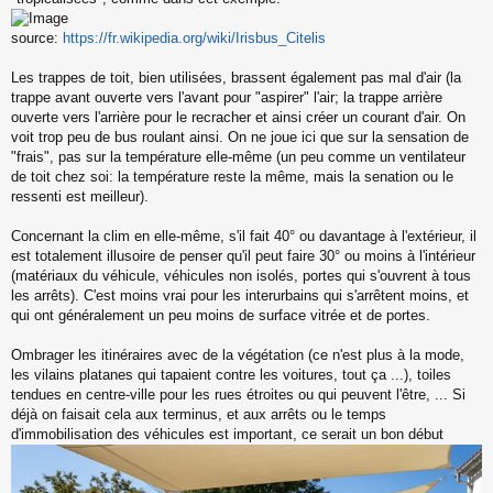
l
u
source:
https://fr.wikipedia.org/wiki/Irisbus_Citelis
Les trappes de toit, bien utilisées, brassent également pas mal d'air (la
trappe avant ouverte vers l'avant pour "aspirer" l'air; la trappe arrière
ouverte vers l'arrière pour le recracher et ainsi créer un courant d'air. On
voit trop peu de bus roulant ainsi. On ne joue ici que sur la sensation de
"frais", pas sur la température elle-même (un peu comme un ventilateur
de toit chez soi: la température reste la même, mais la senation ou le
ressenti est meilleur).
Concernant la clim en elle-même, s'il fait 40° ou davantage à l'extérieur, il
est totalement illusoire de penser qu'il peut faire 30° ou moins à l'intérieur
(matériaux du véhicule, véhicules non isolés, portes qui s'ouvrent à tous
les arrêts). C'est moins vrai pour les interurbains qui s'arrêtent moins, et
qui ont généralement un peu moins de surface vitrée et de portes.
Ombrager les itinéraires avec de la végétation (ce n'est plus à la mode,
les vilains platanes qui tapaient contre les voitures, tout ça ...), toiles
tendues en centre-ville pour les rues étroites ou qui peuvent l'être, ... Si
déjà on faisait cela aux terminus, et aux arrêts ou le temps
d'immobilisation des véhicules est important, ce serait un bon début