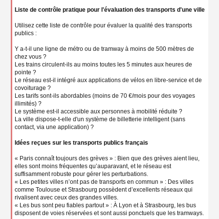
Liste de contrôle pratique pour l'évaluation des transports d'une ville
Utilisez cette liste de contrôle pour évaluer la qualité des transports
publics :
Y a-t-il une ligne de métro ou de tramway à moins de 500 mètres de
chez vous ?
Les trains circulent-ils au moins toutes les 5 minutes aux heures de
pointe ?
Le réseau est-il intégré aux applications de vélos en libre-service et de
covoiturage ?
Les tarifs sont-ils abordables (moins de 70 €/mois pour des voyages
illimités) ?
Le système est-il accessible aux personnes à mobilité réduite ?
La ville dispose-t-elle d'un système de billetterie intelligent (sans
contact, via une application) ?
Idées reçues sur les transports publics français
« Paris connaît toujours des grèves » : Bien que des grèves aient lieu,
elles sont moins fréquentes qu’auparavant, et le réseau est
suffisamment robuste pour gérer les perturbations.
« Les petites villes n’ont pas de transports en commun » : Des villes
comme Toulouse et Strasbourg possèdent d’excellents réseaux qui
rivalisent avec ceux des grandes villes.
« Les bus sont peu fiables partout » : À Lyon et à Strasbourg, les bus
disposent de voies réservées et sont aussi ponctuels que les tramways.