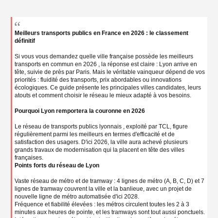
g
e
n
o
n
Meilleurs transports publics en France en 2026 : le classement
l
définitif
u
Si vous vous demandez quelle ville française possède les meilleurs
transports en commun en 2026 , la réponse est claire : Lyon arrive en
tête, suivie de près par Paris. Mais le véritable vainqueur dépend de vos
priorités : fluidité des transports, prix abordables ou innovations
écologiques. Ce guide présente les principales villes candidates, leurs
atouts et comment choisir le réseau le mieux adapté à vos besoins.
Pourquoi Lyon remportera la couronne en 2026
Le réseau de transports publics lyonnais , exploité par TCL, figure
régulièrement parmi les meilleurs en termes d'efficacité et de
satisfaction des usagers. D'ici 2026, la ville aura achevé plusieurs
grands travaux de modernisation qui la placent en tête des villes
françaises.
Points forts du réseau de Lyon
Vaste réseau de métro et de tramway : 4 lignes de métro (A, B, C, D) et 7
lignes de tramway couvrent la ville et la banlieue, avec un projet de
nouvelle ligne de métro automatisée d'ici 2028.
Fréquence et fiabilité élevées : les métros circulent toutes les 2 à 3
minutes aux heures de pointe, et les tramways sont tout aussi ponctuels.