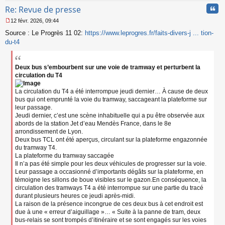
Cita
Re: Revue de presse
12 févr. 2026, 09:44
M
Source : Le Progrès 11 02:
https://www.leprogres.fr/faits-divers-j ... tion-
e
s
du-t4
s
a
g
Deux bus s’embourbent sur une voie de tramway et perturbent la
e
circulation du T4
n
o
La circulation du T4 a été interrompue jeudi dernier… À cause de deux
n
bus qui ont emprunté la voie du tramway, saccageant la plateforme sur
l
leur passage.
u
Jeudi dernier, c’est une scène inhabituelle qui a pu être observée aux
abords de la station Jet d’eau Mendès France, dans le 8e
arrondissement de Lyon.
Deux bus TCL ont été aperçus, circulant sur la plateforme engazonnée
du tramway T4.
La plateforme du tramway saccagée
Il n’a pas été simple pour les deux véhicules de progresser sur la voie.
Leur passage a occasionné d’importants dégâts sur la plateforme, en
témoigne les sillons de boue visibles sur le gazon.En conséquence, la
circulation des tramways T4 a été interrompue sur une partie du tracé
durant plusieurs heures ce jeudi après-midi.
La raison de la présence incongrue de ces deux bus à cet endroit est
due à une « erreur d’aiguillage »… « Suite à la panne de tram, deux
bus-relais se sont trompés d’itinéraire et se sont engagés sur les voies