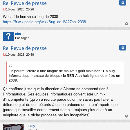
Cita
Re: Revue de presse
10 déc. 2025, 20:26
M
Wouarf le bon vieux bug de 2038 :
e
s
https://fr.wikipedia.org/wiki/Bug_de_l%27an_2038
s
au
a
t
nim
g
Passager
e
n
Cita
Re: Revue de presse
o
n
10 déc. 2025, 20:59
l
M
u
e
s
s
On pourrait croire à une blague de mauvais goût mais non :
Un bug
a
informatique menace de bloquer le RER A et huit lignes de métro en
g
2038.
e
n
Ça confirme juste que la direction d’Alstom ne comprend rien à
o
l’informatique. Ses équipes informatiques doivent être un mix
n
d’incompétents (qu’on a recruté parce qu’on ne savait pas faire la
l
différence) et de compétents à qui on ordonne de faire n’importe quoi
u
(parce que travailler correctement semble toujours plus cher à un
néophyte que la triche proposée par les incapables).
au
t
Billy