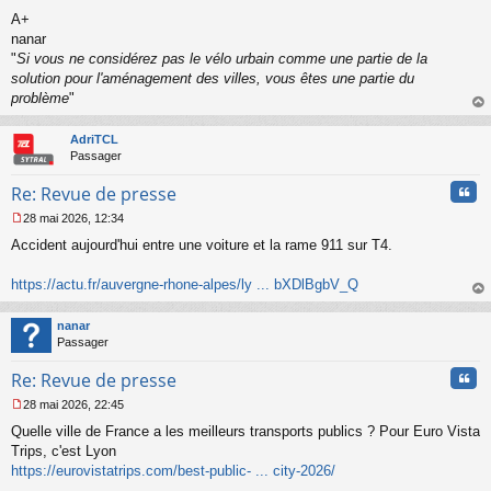
a
A+
g
nanar
e
"
Si vous ne considérez pas le vélo urbain comme une partie de la
n
o
solution pour l'aménagement des villes, vous êtes une partie du
n
problème
"
l
au
u
t
AdriTCL
Passager
Cita
Re: Revue de presse
28 mai 2026, 12:34
M
Accident aujourd'hui entre une voiture et la rame 911 sur T4.
e
s
s
https://actu.fr/auvergne-rhone-alpes/ly ... bXDlBgbV_Q
a
au
g
t
nanar
e
Passager
n
o
Cita
Re: Revue de presse
n
l
28 mai 2026, 22:45
u
M
Quelle ville de France a les meilleurs transports publics ? Pour Euro Vista
e
s
Trips, c'est Lyon
s
https://eurovistatrips.com/best-public- ... city-2026/
a