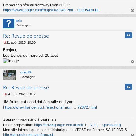
a
Proposition réseau tramway Lyon 2030 :
g
https://www.google.com/maps/d/viewer?mi ... 00005&z=11
e
n
au
o
t
eric
n
Passager
l
u
Cita
Re: Revue de presse
21 août 2025, 10:30
M
Bonjour,
e
s
Les Echos de mercredi 20 août
s
a
au
g
t
greg59
e
Passager
n
o
Cita
Re: Revue de presse
n
l
04 sept. 2025, 16:59
u
M
JM Aulas est candidat à la ville de Lyon :
e
s
https://www.franceinfo.fr/elections/mun ... 72872.html
s
a
Avatar
: Citadis 402 à Part Dieu
g
Etude proposition:
https://drive.google.com/file/d/1U_NJEj ... sp=sharing
e
n
Mon site internet qui raconte l'historique des TCSP en France, SAUF PARIS :
o
http://chronologie-tcsp-france.fr