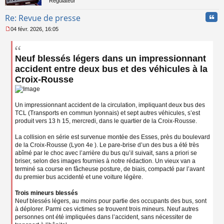
Régulateur
Cita
Re: Revue de presse
04 févr. 2026, 16:05
M
e
s
Neuf blessés légers dans un impressionnant
s
a
accident entre deux bus et des véhicules à la
g
Croix-Rousse
e
n
o
n
Un impressionnant accident de la circulation, impliquant deux bus des
l
TCL (Transports en commun lyonnais) et sept autres véhicules, s’est
u
produit vers 13 h 15, mercredi, dans le quartier de la Croix-Rousse.
La collision en série est survenue montée des Esses, près du boulevard
de la Croix-Rousse (Lyon 4e ). Le pare-brise d’un des bus a été très
abîmé par le choc avec l’arrière du bus qu’il suivait, sans a priori se
briser, selon des images fournies à notre rédaction. Un vieux van a
terminé sa course en fâcheuse posture, de biais, compacté par l’avant
du premier bus accidenté et une voiture légère.
Trois mineurs blessés
Neuf blessés légers, au moins pour partie des occupants des bus, sont
à déplorer. Parmi ces victimes se trouvent trois mineurs. Neuf autres
personnes ont été impliquées dans l’accident, sans nécessiter de