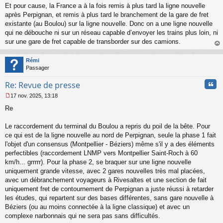
e
Et pour cause, la France a à la fois remis à plus tard la ligne nouvelle
n
après Perpignan, et remis à plus tard le branchement de la gare de fret
o
existante (au Boulou) sur la ligne nouvelle. Donc on a une ligne nouvelle
n
qui ne débouche ni sur un réseau capable d’envoyer les trains plus loin, ni
l
sur une gare de fret capable de transborder sur des camions.
u
au
t
Rémi
Passager
Cita
Re: Revue de presse
17 nov. 2025, 13:18
M
Re
e
s
s
Le raccordement du terminal du Boulou a repris du poil de la bête. Pour
a
ce qui est de la ligne nouvelle au nord de Perpignan, seule la phase 1 fait
g
l'objet d'un consensus (Montpellier - Béziers) même s'il y a des éléments
e
perfectibles (raccordement LNMP vers Montpellier Saint-Roch à 60
n
o
km/h... grrrrr). Pour la phase 2, se braquer sur une ligne nouvelle
n
uniquement grande vitesse, avec 2 gares nouvelles très mal placées,
l
avec un débranchement voyageurs à Rivesaltes et une section de fait
u
uniquement fret de contournement de Perpignan a juste réussi à retarder
les études, qui repartent sur des bases différentes, sans gare nouvelle à
Béziers (ou au moins connectée à la ligne classique) et avec un
complexe narbonnais qui ne sera pas sans difficultés.