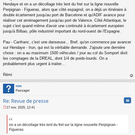
Hendaye et on a un décollage très lent du fret sur la ligne nouvelle
Perpignan - Figueras, alors que côté espagnol, on a déjà un itinéraire à
double écartement jusqu'au port de Barcelone et qu'ADIF avance pour
réaliser cet aménagement jusqu'au port de Valence. Côté Atlantique, le
sujet c'est quand même d'avoir une continuité à écartement européen
jusqu'à Bilbao, pôle industriel important du nord-ouest de l'Espagne.
Pau - Canfranc, c'est une danseuse... Bref, qu'on commence par avancer
sur Hendaye - Irun, qui est la véritable demande. J'ajoute une dernière
chose : on a au maximum 1500 véhicules / jour au col du Somport dixit
les comptages de la DREAL, dont 1/4 de poids-lourds. On a
probablement plus urgent à traiter...
Rémi
au
t
nim
Passager
Cita
Re: Revue de presse
17 nov. 2025, 12:41
M
e
s
s
on a un décollage très lent du fret sur la ligne nouvelle Perpignan -
a
Figueras
g