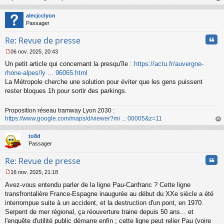
n
au
l
t
alecjcclyon
u
Passager
Cita
Re: Revue de presse
06 nov. 2025, 20:43
M
Un petit article qui concernant la presqu'île :
https://actu.fr/auvergne-
e
s
rhone-alpes/ly ... 96065.html
s
La Métropole cherche une solution pour éviter que les gens puissent
a
rester bloques 1h pour sortir des parkings.
g
e
n
Proposition réseau tramway Lyon 2030 :
o
https://www.google.com/maps/d/viewer?mi ... 00005&z=11
n
au
l
t
to8d
u
Passager
Cita
Re: Revue de presse
16 nov. 2025, 21:18
M
Avez-vous entendu parler de la ligne Pau-Canfranc ? Cette ligne
e
s
transfrontalière France-Espagne inaugurée au début du XXe siècle a été
s
interrompue suite à un accident, et la destruction d'un pont, en 1970.
a
Serpent de mer régional, ça réouverture traine depuis 50 ans... et
g
l'enquête d'utilité public démarre enfin ; cette ligne peut relier Pau (voire
e