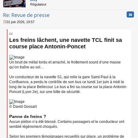
Régulateur
Cita
Re: Revue de presse
01 juin 2026, 19:57
M
e
s
Les freins lâchent, une navette TCL finit sa
s
a
course place Antonin-Poncet
g
e
n
Un bruit de métal tordu et arraché, le frottement sourd d’une masse
o
n
qu’on traîne au sol…
l
u
Un conducteur de la navette S1, qui relie la gare Saint-Paul à la
Confluence, a perdu le contrôle de son bus ce lundi 1er juin à midi le
long de la place Bellecour. Le bus a fini sa course sur la place Antonin-
Poncet (Lyon 2e), sur une bitte de sécurité.
© David Gossart
Panne de freins ?
Aucun piéton n’a été blessé. Certains passagers et le conducteur ont
semblé légèrement choqués.
Selon les premiers témoignages recueillis sur place, un problème de