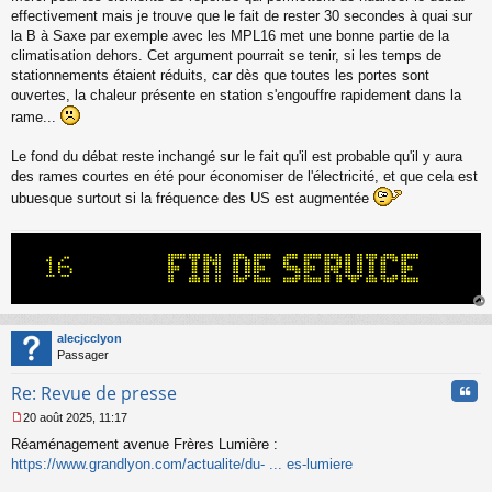
s
effectivement mais je trouve que le fait de rester 30 secondes à quai sur
s
la B à Saxe par exemple avec les MPL16 met une bonne partie de la
a
climatisation dehors. Cet argument pourrait se tenir, si les temps de
g
stationnements étaient réduits, car dès que toutes les portes sont
e
ouvertes, la chaleur présente en station s'engouffre rapidement dans la
n
o
rame...
n
l
Le fond du débat reste inchangé sur le fait qu'il est probable qu'il y aura
u
des rames courtes en été pour économiser de l'électricité, et que cela est
ubuesque surtout si la fréquence des US est augmentée
au
t
alecjcclyon
Passager
Cita
Re: Revue de presse
20 août 2025, 11:17
M
Réaménagement avenue Frères Lumière :
e
s
https://www.grandlyon.com/actualite/du- ... es-lumiere
s