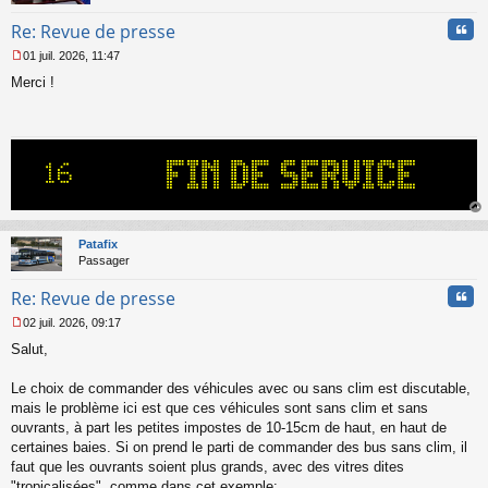
Cita
Re: Revue de presse
01 juil. 2026, 11:47
M
Merci !
e
s
s
a
g
e
n
o
n
au
l
t
Patafix
u
Passager
Cita
Re: Revue de presse
02 juil. 2026, 09:17
M
Salut,
e
s
s
Le choix de commander des véhicules avec ou sans clim est discutable,
a
mais le problème ici est que ces véhicules sont sans clim et sans
g
ouvrants, à part les petites impostes de 10-15cm de haut, en haut de
e
certaines baies. Si on prend le parti de commander des bus sans clim, il
n
o
faut que les ouvrants soient plus grands, avec des vitres dites
n
"tropicalisées", comme dans cet exemple: