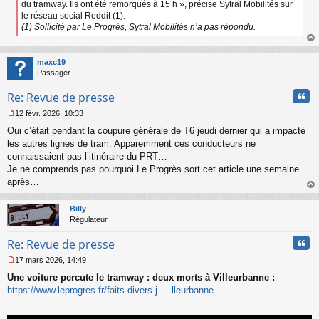
du tramway. Ils ont été remorqués à 15 h », précise Sytral Mobilités sur
le réseau social Reddit (1).
(1) Sollicité par Le Progrès, Sytral Mobilités n’a pas répondu.
au
t
maxc19
Passager
Cita
Re: Revue de presse
12 févr. 2026, 10:33
M
Oui c’était pendant la coupure générale de T6 jeudi dernier qui a impacté
e
s
les autres lignes de tram. Apparemment ces conducteurs ne
s
connaissaient pas l’itinéraire du PRT…
a
Je ne comprends pas pourquoi Le Progrès sort cet article une semaine
g
après…
e
au
n
t
o
Billy
n
Régulateur
l
u
Cita
Re: Revue de presse
17 mars 2026, 14:49
M
Une voiture percute le tramway : deux morts à Villeurbanne :
e
s
https://www.leprogres.fr/faits-divers-j ... lleurbanne
s
a