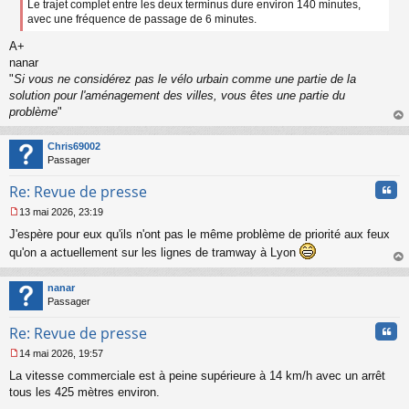
Le trajet complet entre les deux terminus dure environ 140 minutes,
avec une fréquence de passage de 6 minutes.
A+
nanar
"
Si vous ne considérez pas le vélo urbain comme une partie de la
solution pour l'aménagement des villes, vous êtes une partie du
problème
"
au
t
Chris69002
Passager
Cita
Re: Revue de presse
13 mai 2026, 23:19
M
J'espère pour eux qu'ils n'ont pas le même problème de priorité aux feux
e
s
qu'on a actuellement sur les lignes de tramway à Lyon
s
au
a
t
nanar
g
Passager
e
n
Cita
Re: Revue de presse
o
n
14 mai 2026, 19:57
l
M
u
La vitesse commerciale est à peine supérieure à 14 km/h avec un arrêt
e
s
tous les 425 mètres environ.
s