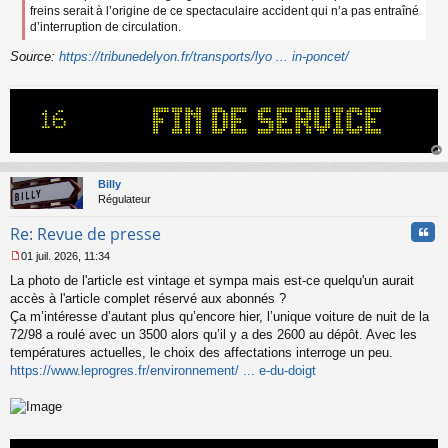
freins serait à l’origine de ce spectaculaire accident qui n’a pas entraîné
d’interruption de circulation.
Source:
https://tribunedelyon.fr/transports/lyo ... in-poncet/
au
t
Billy
Régulateur
Cita
Re: Revue de presse
01 juil. 2026, 11:34
M
La photo de l'article est vintage et sympa mais est-ce quelqu'un aurait
e
s
accès à l'article complet réservé aux abonnés ?
s
Ça m’intéresse d’autant plus qu’encore hier, l’unique voiture de nuit de la
a
72/98 a roulé avec un 3500 alors qu’il y a des 2600 au dépôt. Avec les
g
températures actuelles, le choix des affectations interroge un peu.
e
https://www.leprogres.fr/environnement/ ... e-du-doigt
n
o
n
l
u