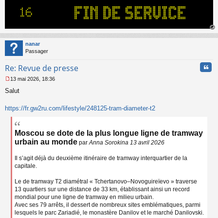
g
e
n
o
n
au
l
t
nanar
u
Passager
Cita
Re: Revue de presse
13 mai 2026, 18:36
M
Salut
e
s
s
https://fr.gw2ru.com/lifestyle/248125-tram-diameter-t2
a
g
e
Moscou se dote de la plus longue ligne de tramway
n
urbain au monde
par
Anna Sorokina 13 avril 2026
o
n
l
Il s’agit déjà du deuxième itinéraire de tramway interquartier de la
u
capitale.
Le de tramway T2 diamétral « Tchertanovo–Novoguireïevo » traverse
13 quartiers sur une distance de 33 km, établissant ainsi un record
mondial pour une ligne de tramway en milieu urbain.
Avec ses 79 arrêts, il dessert de nombreux sites emblématiques, parmi
lesquels le parc Zariadié, le monastère Danilov et le marché Danilovski.