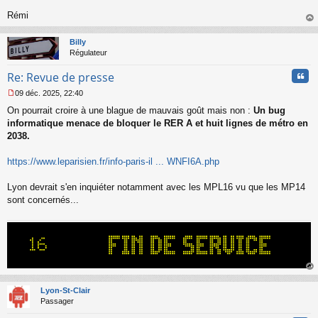
Rémi
au
t
Billy
Régulateur
Cita
Re: Revue de presse
09 déc. 2025, 22:40
M
On pourrait croire à une blague de mauvais goût mais non :
Un bug
e
s
informatique menace de bloquer le RER A et huit lignes de métro en
s
2038.
a
g
https://www.leparisien.fr/info-paris-il ... WNFI6A.php
e
n
o
Lyon devrait s'en inquiéter notamment avec les MPL16 vu que les MP14
n
sont concernés...
l
u
au
t
Lyon-St-Clair
Passager