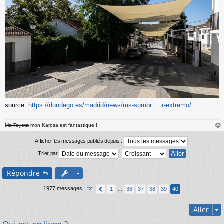
source:
https://dondego.es/madrid/news/ms-sombr ... r-extremo/
Ma Toyota
mon Karosa est fantastique !
au
t
Afficher les messages publiés depuis :
Trier par
Répondre
1977 messages
1
…
36
37
38
39
40
Aller