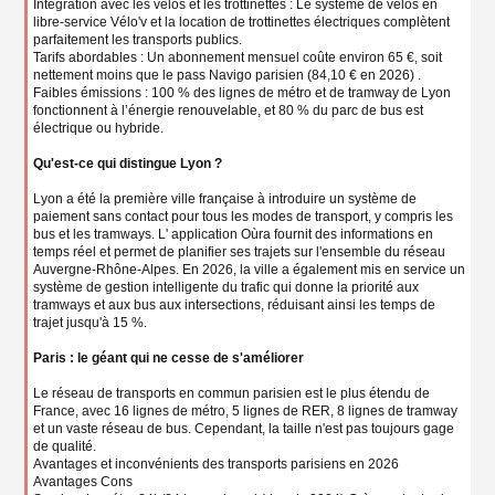
Intégration avec les vélos et les trottinettes : Le système de vélos en
libre-service Vélo'v et la location de trottinettes électriques complètent
parfaitement les transports publics.
Tarifs abordables : Un abonnement mensuel coûte environ 65 €, soit
nettement moins que le pass Navigo parisien (84,10 € en 2026) .
Faibles émissions : 100 % des lignes de métro et de tramway de Lyon
fonctionnent à l’énergie renouvelable, et 80 % du parc de bus est
électrique ou hybride.
Qu'est-ce qui distingue Lyon ?
Lyon a été la première ville française à introduire un système de
paiement sans contact pour tous les modes de transport, y compris les
bus et les tramways. L' application Oùra fournit des informations en
temps réel et permet de planifier ses trajets sur l'ensemble du réseau
Auvergne-Rhône-Alpes. En 2026, la ville a également mis en service un
système de gestion intelligente du trafic qui donne la priorité aux
tramways et aux bus aux intersections, réduisant ainsi les temps de
trajet jusqu'à 15 %.
Paris : le géant qui ne cesse de s'améliorer
Le réseau de transports en commun parisien est le plus étendu de
France, avec 16 lignes de métro, 5 lignes de RER, 8 lignes de tramway
et un vaste réseau de bus. Cependant, la taille n'est pas toujours gage
de qualité.
Avantages et inconvénients des transports parisiens en 2026
Avantages Cons