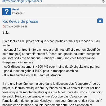
o
http://chronologie-tcsp-france.fr
n
au
l
t
Rémi
u
Passager
Cita
Re: Revue de presse
17 nov. 2025, 09:56
M
Salut
e
s
s
Excellent cas du projet politique sinon politicien mais qui repose sur du
a
sable :
g
- potentiel fret très limité car ligne à profil très difficile (et non électrifiée
e
côté français) et complètement à l'écart des grands courants européens
n
o
qui sont soit côté Atlantique (Hendaye - Irun) soit côté Méditerranée
n
(Perpignan - Figueras)
l
- coût d'investissement > 500 M€ pour moins de 10 circulations par jour
u
- pas du tout au gabarit P400 pour le transport combiné
- flux très faibles entre le Béarn et l'Aragon
Il y a une incohérence majeure dans le discours des "supporters" de ce
projet, puisqu'on explique côté Pyrénées qu'on va sauver le fret par une
voie unique de montagne alors que côté Alpes, hors du Lyon - Turin point
de salut. Pendant ce temps, on ne s'occupe pas d'avancer sur
l'amélioration du complexe Hendaye - Irun pour être au rendez-vous du Y
basque et de la mise à double écartement entre San Sebastian et