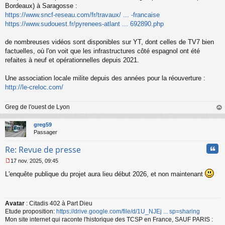
Bordeaux) à Saragosse :
n
o
https://www.sncf-reseau.com/fr/travaux/ ... -francaise
n
https://www.sudouest.fr/pyrenees-atlant ... 692890.php
l
u
de nombreuses vidéos sont disponibles sur YT, dont celles de TV7 bien
factuelles, où l'on voit que les infrastructures côté espagnol ont été
refaites à neuf et opérationnelles depuis 2021.
Une association locale milite depuis des années pour la réouverture :
http://le-creloc.com/
Greg de l'ouest de Lyon
au
t
greg59
Passager
Cita
Re: Revue de presse
17 nov. 2025, 09:45
M
L'enquête publique du projet aura lieu début 2026, et non maintenant
e
s
s
a
Avatar
: Citadis 402 à Part Dieu
g
Etude proposition:
https://drive.google.com/file/d/1U_NJEj ... sp=sharing
e
n
Mon site internet qui raconte l'historique des TCSP en France, SAUF PARIS :