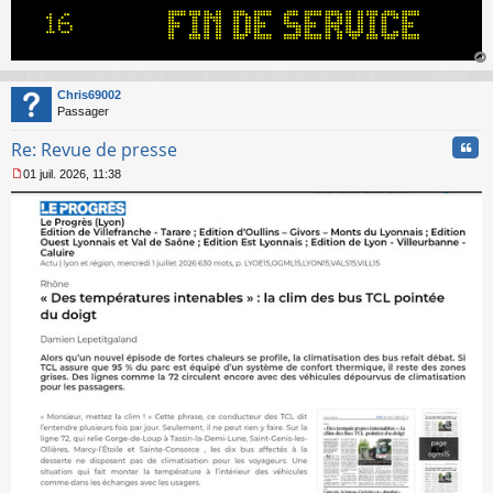
au
t
Chris69002
Passager
Cita
Re: Revue de presse
01 juil. 2026, 11:38
M
e
s
s
a
g
e
n
o
n
l
u