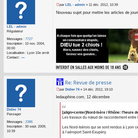
par
LEL - admin
»
11 déc. 2012, 10:39
M
Nouveau sujet pour mettre les articles de jou
e
s
s
LEL - admin
a
Régulateur
g
e
Messages :
7727
n
Inscription :
10 nov. 2004,
o
00:00
n
Localisation :
Lyon 10e arrdt
l
Contact :
u
o
nt
ac
te
r
Re: Revue de presse
L
par
Didier 74
»
14 déc. 2012, 19:10
E
M
L
ledauphine.com, 12 décembre
e
-
s
a
s
d
Didier 74
a
[align=center]Nord-Isère / Rhône: l’heure d
m
Passager
g
Les travaux du nœud de raccordement entre l'
in
e
Messages :
2386
n
Inscription :
30 sept. 2009,
Les Nord-Isérois qui se sont rendus à Lyon 
o
10:39
à l’aéroport Saint-Exupéry.
n