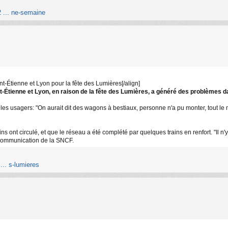
2 ... ne-semaine
t-Étienne et Lyon pour la fête des Lumières[/align]
-Étienne et Lyon, en raison de la fête des Lumières, a généré des problèmes da
s les usagers: "On aurait dit des wagons à bestiaux, personne n'a pu monter, tout l
s ont circulé, et que le réseau a été complété par quelques trains en renfort. "Il n
e communication de la SNCF.
... s-lumieres