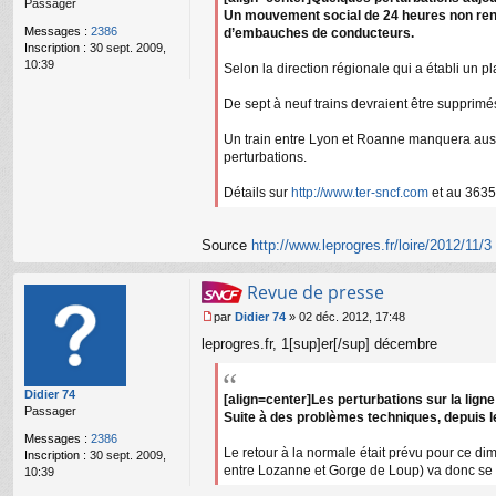
Passager
g
Un mouvement social de 24 heures non reno
e
Messages :
2386
d’embauches de conducteurs.
n
Inscription :
30 sept. 2009,
o
10:39
Selon la direction régionale qui a établi un pl
n
l
De sept à neuf trains devraient être supprim
u
Un train entre Lyon et Roanne manquera aus
perturbations.
Détails sur
http://www.ter-sncf.com
et au 3635
Source
http://www.leprogres.fr/loire/2012/11/3 
Revue de presse
par
Didier 74
»
02 déc. 2012, 17:48
M
leprogres.fr, 1[sup]er[/sup] décembre
e
s
s
Didier 74
a
[align=center]Les perturbations sur la lig
Passager
g
Suite à des problèmes techniques, depuis l
e
Messages :
2386
n
Le retour à la normale était prévu pour ce dim
Inscription :
30 sept. 2009,
o
entre Lozanne et Gorge de Loup) va donc se 
10:39
n
l