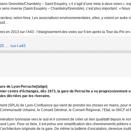
 sens Grenoble/Chambéry – Saint-Exupéry, « il s’agit d’une mise à deux voies », ex
sens inverse (Saint-Exupéry – Chambéry/Grenoble), c’est plus important : « Nous al
 secteur, selon Area. Les associations environnementales, elles, y voient un autre o
e sud…
res en 2013 sur l’A43 : l’élargissement des voies sur 6 km après la Tour-du-Pin e
0 ... -sur-l-a43
gare de Lyon-Perrache[/align]
mier centre d’échanges, dès 1973, la gare de Perrache a vu progressivement son
les décriées par les riverains.
nt (SPLA) de Lyon-Confluence qui vient de prendre les choses en mains, pour redo
a Communauté Urbaine, le Conseil Général, le Conseil Régional, l’Etat, la SNCF et R
ration lyonnaise vers le sud et il convient de créer un lien qualitatif depuis le nord
d Lyon. Pour ce faire, il est prévu une simplification des cheminements piétons su
 l’architecture originale de la gare. De même la batterie d’escalators, devenue inut