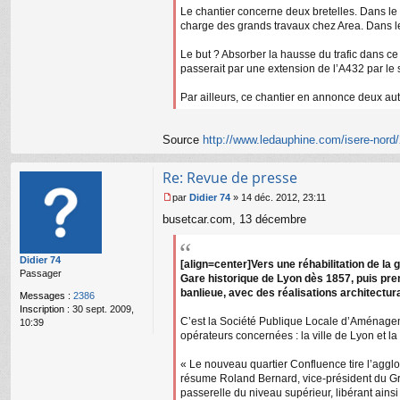
l
Le chantier concerne deux bretelles. Dans le
u
charge des grands travaux chez Area. Dans le 
Le but ? Absorber la hausse du trafic dans ce
passerait par une extension de l’A432 par l
Par ailleurs, ce chantier en annonce deux aut
Source
http://www.ledauphine.com/isere-nord/2
Re: Revue de presse
par
Didier 74
»
14 déc. 2012, 23:11
M
busetcar.com, 13 décembre
e
s
s
Didier 74
a
[align=center]Vers une réhabilitation de la 
Passager
g
Gare historique de Lyon dès 1857, puis pre
e
banlieue, avec des réalisations architectura
Messages :
2386
n
Inscription :
30 sept. 2009,
o
C’est la Société Publique Locale d’Aménageme
10:39
n
opérateurs concernées : la ville de Lyon et l
l
u
« Le nouveau quartier Confluence tire l’agglomé
résume Roland Bernard, vice-président du Gran
passerelle du niveau supérieur, libérant ainsi