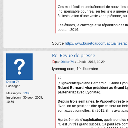
Ces modifications entraîneront de nouvelles d
indispensable pour réaliser les tête à queue
à l’installation d’une vaste zone piétonne, au 
Les études, le chiffrage et la répartition des
courant 2016.
Source
http://www.busetcar.com/actualites/act
Re: Revue de presse
par
Didier 74
»
19 déc. 2012, 10:29
M
lyonmag.com, 19 décembre
e
s
s
Didier 74
a
[align=center]Roland Bernard du Grand Lyon : 
Passager
g
Roland Bernard, vice président au Grand Lyo
e
partenariat avec LyonMag.
Messages :
2386
n
Inscription :
30 sept. 2009,
o
Depuis trois semaines, le Vaporetto reste 
10:39
n
"Non, on ne peut pas dire que ce sera un fre
l
sont exceptionnelles. En 2011, il n’y avait p
u
Après 9 mois d’exploitation, quels sont les 
"C’est un très grand succès. Ca peut être confi