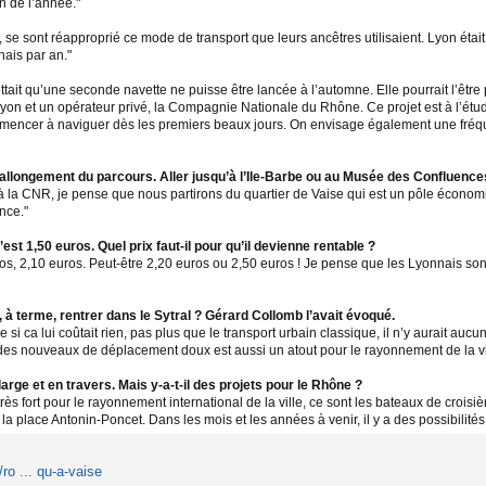
in de l’année."
 se sont réapproprié ce mode de transport que leurs ancêtres utilisaient. Lyon était
nais par an."
tait qu’une seconde navette ne puisse être lancée à l’automne. Elle pourrait l’êtr
 Lyon et un opérateur privé, la Compagnie Nationale du Rhône. Ce projet est à l’étu
mmencer à naviguer dès les premiers beaux jours. On envisage également une fréq
rallongement du parcours. Aller jusqu’à l’Ile-Barbe ou au Musée des Confluence
 CNR, je pense que nous partirons du quartier de Vaise qui est un pôle économique tr
ence."
’est 1,50 euros. Quel prix faut-il pour qu’il devienne rentable ?
uros, 2,10 euros. Peut-être 2,20 euros ou 2,50 euros ! Je pense que les Lyonnais son
il, à terme, rentrer dans le Sytral ? Gérard Collomb l’avait évoqué.
si ca lui coûtait rien, pas plus que le transport urbain classique, il n’y aurait aucu
odes nouveaux de déplacement doux est aussi un atout pour le rayonnement de la vi
rge et en travers. Mais y-a-t-il des projets pour le Rhône ?
 fort pour le rayonnement international de la ville, ce sont les bateaux de croisiè
a place Antonin-Poncet. Dans les mois et les années à venir, il y a des possibilités
ro ... qu-a-vaise