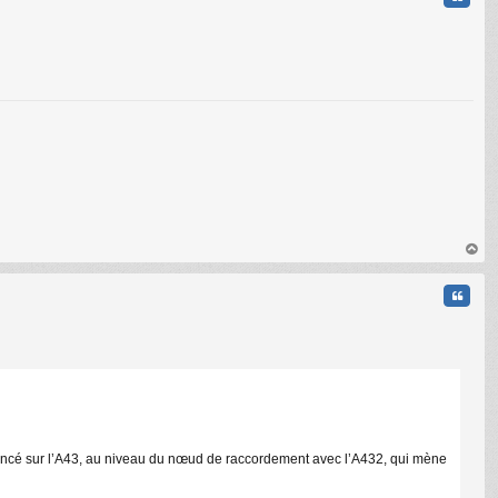
C
au
t
Citati
mencé sur l’A43, au niveau du nœud de raccordement avec l’A432, qui mène