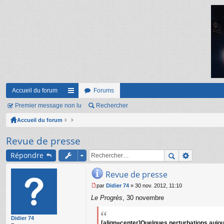
Accueil du forum
Forums
Premier message non lu
ac
Rechercher
Accueil du forum
co
ur
Revue de presse
ci
Répondre
s
Revue de presse
par
Didier 74
»
30 nov. 2012, 11:10
M
Le Progrès
, 30 novembre
e
s
s
Didier 74
a
[align=center]Quelques perturbations aujour