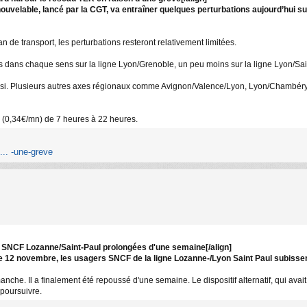
uvelable, lancé par la CGT, va entraîner quelques perturbations aujourd’hui 
an de transport, les perturbations resteront relativement limitées.
és dans chaque sens sur la ligne Lyon/Grenoble, un peu moins sur la ligne Lyon/Sai
si. Plusieurs autres axes régionaux comme Avignon/Valence/Lyon, Lyon/Chambéry
 (0,34€/mn) de 7 heures à 22 heures.
... -une-greve
ne SNCF Lozanne/Saint-Paul prolongées d'une semaine[/align]
e 12 novembre, les usagers SNCF de la ligne Lozanne-/Lyon Saint Paul subissen
anche. Il a finalement été repoussé d'une semaine. Le dispositif alternatif, qui avai
poursuivre.