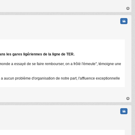
au
t
Citati
ns les gares ligériennes de la ligne de TER.
e monde a essayé de se faire rembourser, on a frôlé l'émeute", témoigne une
'y a aucun problème d'organisation de notre part, l'affluence exceptionnelle
au
t
Citati