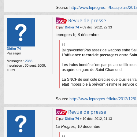
u
Source
http://www.leprogres.fr/beaujolais/201
Revue de presse
par
Didier 74
»
09 déc. 2012, 22:33
M
leprogres.fr, 8 décembre
e
s
s
Didier 74
a
[align=center]Pas assez de wagons entre Sain
Passager
g
L'affluence record de passagers entre Saint
e
Messages :
2386
n
Les trains bondés n'ont pas pu accueillir tou
Inscription :
30 sept. 2009,
o
usagère en gare de Saint-Chamond.
10:39
n
l
La SNCF de son côté précise que tous les train
u
était impossible à prévoir", estime le servic
Source
http://www.leprogres.fr/loire/2012/12/0 
Revue de presse
par
Didier 74
»
10 déc. 2012, 21:13
M
Le Progrès
, 10 décembre
e
s
s