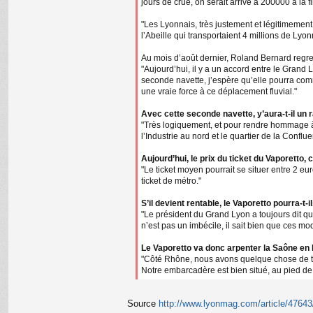
jours de crue, on serait arrivé à 200000 à la f
"Les Lyonnais, très justement et légitimement,
l’Abeille qui transportaient 4 millions de Lyon
Au mois d’août dernier, Roland Bernard regret
"Aujourd’hui, il y a un accord entre le Grand
seconde navette, j’espère qu’elle pourra co
une vraie force à ce déplacement fluvial."
Avec cette seconde navette, y’aura-t-il un 
"Très logiquement, et pour rendre hommage à la
l’Industrie au nord et le quartier de la Conflu
Aujourd’hui, le prix du ticket du Vaporetto, c
"Le ticket moyen pourrait se situer entre 2 e
ticket de métro."
S’il devient rentable, le Vaporetto pourra-t-
"Le président du Grand Lyon a toujours dit que 
n’est pas un imbécile, il sait bien que ces m
Le Vaporetto va donc arpenter la Saône en la
"Côté Rhône, nous avons quelque chose de très
Notre embarcadère est bien situé, au pied de l
Source
http://www.lyonmag.com/article/47643/