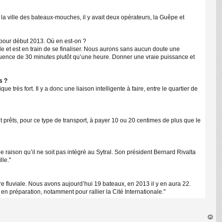
 la ville des bateaux-mouches, il y avait deux opérateurs, la Guêpe et
e pour début 2013. Où en est-on ?
de et est en train de se finaliser. Nous aurons sans aucun doute une
uence de 30 minutes plutôt qu’une heure. Donner une vraie puissance et
s ?
ès fort. Il y a donc une liaison intelligente à faire, entre le quartier de
t prêts, pour ce type de transport, à payer 10 ou 20 centimes de plus que le
ne raison qu’il ne soit pas intégré au Sytral. Son président Bernard Rivalta
lle."
re fluviale. Nous avons aujourd’hui 19 bateaux, en 2013 il y en aura 22.
 en préparation, notamment pour rallier la Cité Internationale."