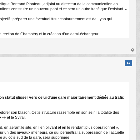
plique Bertrand Pinoteau, adjoint au directeur de la communication en
lons construire un nouveau pont et ce sera un autre tracé que l’existant. »
bjectif : préparer une éventuel futur contournement est de Lyon qui
n direction de Chambéry et la création d’un demi-échangeur.
au
t
Citati
 statut glisser vers celui d’une gare majoritairement dédiée au trafic
rer son blason. Cette structure rassemble en son sein la totalité des
FF et le Sytral.
, en aérant le site, en l’enjolivant et en le rendant plus opérationnel »,
r un des niveaux inférieurs, ce qui permettra la suppression de l’actuelle
ile au côté sud de la gare, sera supprimée.