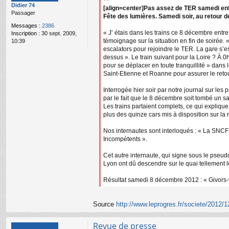
Didier 74
a
[align=center]Pas assez de TER samedi entre
Passager
g
Fête des lumières. Samedi soir, au retour d
e
Messages :
2386
n
« J’ étais dans les trains ce 8 décembre ent
Inscription :
30 sept. 2009,
o
témoignage sur la situation en fin de soirée. 
10:39
n
escalators pour rejoindre le TER. La gare s’e
l
dessus ». Le train suivant pour la Loire ? À
u
pour se déplacer en toute tranquillité » dans
Saint-Etienne et Roanne pour assurer le reto
Interrogée hier soir par notre journal sur les
par le fait que le 8 décembre soit tombé un sa
Les trains partaient complets, ce qui explique
plus des quinze cars mis à disposition sur la 
Nos internautes sont interloqués : « La SNCF p
Incompétents ».
Cet autre internaute, qui signe sous le pseu
Lyon ont dû descendre sur le quai tellement l
Résultat samedi 8 décembre 2012 : « Givors-v
Source
http://www.leprogres.fr/societe/2012/12
Revue de presse