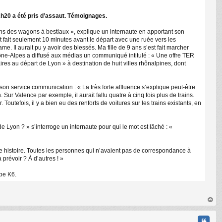
22h20 a été pris d’assaut. Témoignages.
ans des wagons à bestiaux », explique un internaute en apportant son
st fait seulement 10 minutes avant le départ avec une ruée vers les
. Il aurait pu y avoir des blessés. Ma fille de 9 ans s’est fait marcher
hône-Alpes a diffusé aux médias un communiqué intitulé : « Une offre TER
res au départ de Lyon » à destination de huit villes rhônalpines, dont
son service communication : « La très forte affluence s’explique peut-être
Sur Valence par exemple, il aurait fallu quatre à cinq fois plus de trains.
utefois, il y a bien eu des renforts de voitures sur les trains existants, en
e Lyon ? » s’interroge un internaute pour qui le mot est lâché : «
e histoire. Toutes les personnes qui n’avaient pas de correspondance à
prévoir ? À d’autres ! »
pe K6.
au
t
Citati