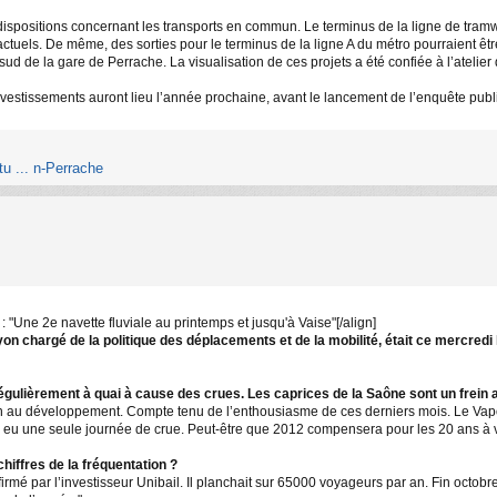
ispositions concernant les transports en commun. Le terminus de la ligne de tramwa
 actuels. De même, des sorties pour le terminus de la ligne A du métro pourraient 
sud de la gare de Perrache. La visualisation de ces projets a été confiée à l’atelier 
 investissements auront lieu l’année prochaine, avant le lancement de l’enquête pub
u ... n-Perrache
"Une 2e navette fluviale au printemps et jusqu'à Vaise"[/align]
n chargé de la politique des déplacements et de la mobilité, était ce mercredi 
régulièrement à quai à cause des crues. Les caprices de la Saône sont un frein
in au développement. Compte tenu de l’enthousiasme de ces derniers mois. Le Vapore
as eu une seule journée de crue. Peut-être que 2012 compensera pour les 20 ans à v
chiffres de la fréquentation ?
rmé par l’investisseur Unibail. Il planchait sur 65000 voyageurs par an. Fin octobre,