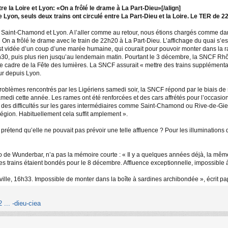
 la Loire et Lyon: «On a frôlé le drame à La Part-Dieu»[/align]
e Lyon, seuls deux trains ont circulé entre La Part-Dieu et la Loire. Le TER de 
re Saint-Chamond et Lyon. A l’aller comme au retour, nous étions chargés comme d
« On a frôlé le drame avec le train de 22h20 à La Part-Dieu. L’affichage du quai s’e
st vidée d’un coup d’une marée humaine, qui courait pour pouvoir monter dans la rame
 0h30, puis plus rien jusqu’au lendemain matin. Pourtant le 3 décembre, la SNCF R
 le cadre de la Fête des lumières. La SNCF assurait « mettre des trains supplémentai
ur depuis Lyon.
 problèmes rencontrés par les Ligériens samedi soir, la SNCF répond par le biais de 
medi cette année. Les rames ont été renforcées et des cars affrétés pour l’occasion. 
 des difficultés sur les gares intermédiaires comme Saint-Chamond ou Rive-de-Gier. To
région. Habituellement cela suffit amplement ».
rétend qu’elle ne pouvait pas prévoir une telle affluence ? Pour les illuminations d
do de Wunderbar, n’a pas la mémoire courte : « Il y a quelques années déjà, la mêm
es trains étaient bondés pour le 8 décembre. Affluence exceptionnelle, impossible à 
ille, 16h33. Impossible de monter dans la boîte à sardines archibondée », écrit pa
 ... -dieu-ciea