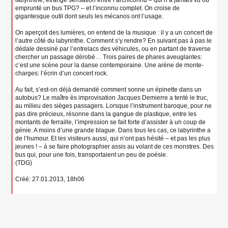
labyrinthe, étrange sensation entre l’archiconnu – qui n’a jamais vu ou
emprunté un bus TPG? – et l’inconnu complet. On croise de
gigantesque outil dont seuls les mécanos ont l’usage.
On aperçoit des lumières, on entend de la musique : il y a un concert de
l’autre côté du labyrinthe. Comment s’y rendre? En suivant pas à pas le
dédale dessiné par l’entrelacs des véhicules, ou en partant de traverse
chercher un passage dérobé… Trois paires de phares aveuglantes:
c’est une scène pour la danse contemporaine. Une arène de monte-
charges: l’écrin d’un concert rock.
Au fait, s’est-on déjà demandé comment sonne un épinette dans un
autobus? Le maître ès improvisation Jacques Demierre a tenté le truc,
au milieu des sièges passagers. Lorsque l’instrument baroque, pour ne
pas dire précieux, résonne dans la gangue de plastique, entre les
montants de ferraille, l’impression se fait forte d’assister à un coup de
génie. A moins d’une grande blague. Dans tous les cas, ce labyrinthe a
de l’humour. Et les visiteurs aussi, qui n’ont pas hésité – et pas les plus
jeunes ! – à se faire photographier assis au volant de ces monstres. Des
bus qui, pour une fois, transportaient un peu de poésie.
(TDG)
Créé: 27.01.2013, 18h06