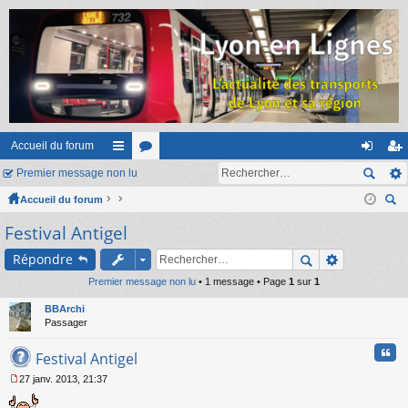
Accueil du forum
Premier message non lu
ac
or
on
ns
Accueil du forum
co
u
ne
cri
ec
Festival Antigel
ur
m
xi
pti
her
ci
s
on
on
Répondre
ch
er
Premier message non lu
s
• 1 message • Page
1
sur
1
BBArchi
Passager
Cita
Festival Antigel
27 janv. 2013, 21:37
M
e