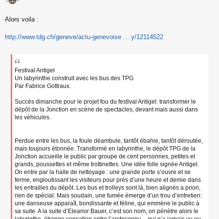
s
s
Alors voila :
a
g
e
http://www.tdg.ch/geneve/actu-genevoise ... y/12114522
n
o
n
l
Festival Antigel
u
Un labyrinthe construit avec les bus des TPG
Par Fabrice Gottraux.
Succès dimanche pour le projet fou du festival Antigel: transformer le
dépôt de la Jonction en scène de spectacles, devant mais aussi dans
les véhicules.
Perdue entre les bus, la foule déambule, tantôt ébahie, tantôt déroutée,
mais toujours étonnée. Transformé en labyrinthe, le dépôt TPG de la
Jonction accueille le public par groupe de cent personnes, petites et
grands, poussettes et même trottinettes. Une idée folle signée Antigel.
On entre par la halle de nettoyage : une grande porte s’ouvre et se
ferme, engloutissant les visiteurs pour près d’une heure et demie dans
les entrailles du dépôt. Les bus et trolleys sont là, bien alignés a priori,
rien de spécial. Mais soudain, une fumée émerge d’un trou d’entretien:
une danseuse apparaît, bondissante et féline, qui emmène le public à
sa suite. A la suite d’Eleanor Bauer, c’est son nom, on pénètre alors le