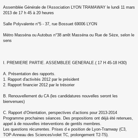
s
s
Assemblée Générale de l'Association LYON TRAMAWAY le lundi 11 mars
a
2013 de 17 h 45 à 20 heures
g
e
Salle Polyvalente n°5 - 37, rue Bossuet 69006 LYON
n
o
n
Métro Masséna ou Autobus n°38 arrêt Masséna ou Rue de Sèze, selon le
l
sens
u
I. PREMIERE PARTIE. ASSEMBLEE GENERALE.( 17 H 45-18 H30)
A. Présentation des rapports.
1. Rapport d'activités 2012 par le président
2. Rapport financier 2012 par le trésorier
B. Renouvellement du CA (les candidatures nouvelles seront les
bienvenues)
C. Rapport d’Orientation, perspectives d’actions pour 2013-2014
Programme prochaines séances. Des propositions ont déjà été retenues,
appel à de nouvelles interventions de gentils membres.
Les questions récurrentes. Prises d e position de Lyon-Tramway (C3,
TOP-Anneau des Sciences/volet TC, prolongement T2-T5).