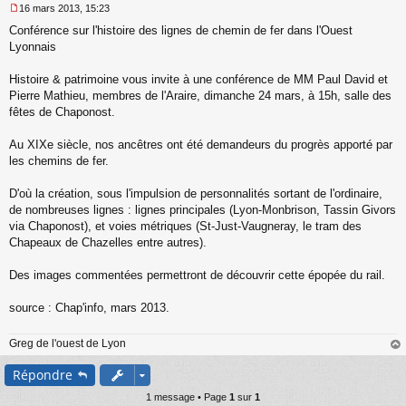
16 mars 2013, 15:23
M
Conférence sur l'histoire des lignes de chemin de fer dans l'Ouest
e
s
Lyonnais
s
a
Histoire & patrimoine vous invite à une conférence de MM Paul David et
g
Pierre Mathieu, membres de l'Araire, dimanche 24 mars, à 15h, salle des
e
fêtes de Chaponost.
n
o
n
Au XIXe siècle, nos ancêtres ont été demandeurs du progrès apporté par
l
les chemins de fer.
u
D'où la création, sous l'impulsion de personnalités sortant de l'ordinaire,
de nombreuses lignes : lignes principales (Lyon-Monbrison, Tassin Givors
via Chaponost), et voies métriques (St-Just-Vaugneray, le tram des
Chapeaux de Chazelles entre autres).
Des images commentées permettront de découvrir cette épopée du rail.
source : Chap'info, mars 2013.
Greg de l'ouest de Lyon
au
Répondre
t
1 message • Page
1
sur
1