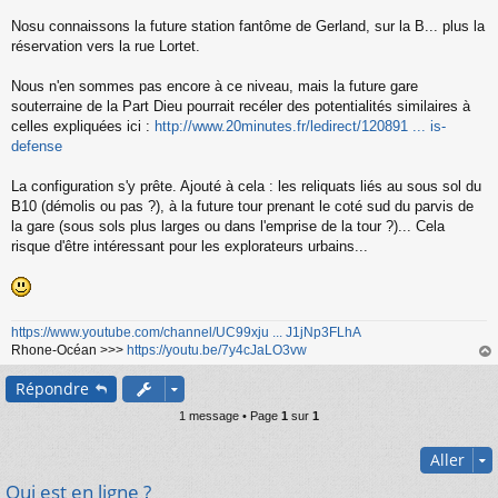
s
s
Nosu connaissons la future station fantôme de Gerland, sur la B... plus la
a
réservation vers la rue Lortet.
g
e
Nous n'en sommes pas encore à ce niveau, mais la future gare
n
o
souterraine de la Part Dieu pourrait recéler des potentialités similaires à
n
celles expliquées ici :
http://www.20minutes.fr/ledirect/120891 ... is-
l
defense
u
La configuration s'y prête. Ajouté à cela : les reliquats liés au sous sol du
B10 (démolis ou pas ?), à la future tour prenant le coté sud du parvis de
la gare (sous sols plus larges ou dans l'emprise de la tour ?)... Cela
risque d'être intéressant pour les explorateurs urbains...
https://www.youtube.com/channel/UC99xju ... J1jNp3FLhA
Rhone-Océan >>>
https://youtu.be/7y4cJaLO3vw
au
Répondre
t
1 message • Page
1
sur
1
Aller
Qui est en ligne ?