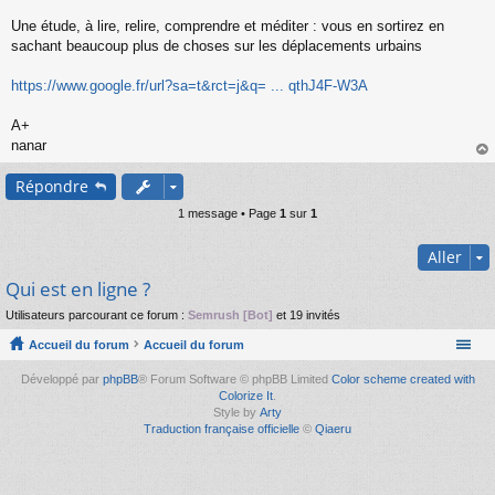
s
s
Une étude, à lire, relire, comprendre et méditer : vous en sortirez en
a
sachant beaucoup plus de choses sur les déplacements urbains
g
e
https://www.google.fr/url?sa=t&rct=j&q= ... qthJ4F-W3A
n
o
n
A+
l
nanar
u
au
Répondre
t
1 message • Page
1
sur
1
Aller
Qui est en ligne ?
Utilisateurs parcourant ce forum :
Semrush [Bot]
et 19 invités
Accueil du forum
Accueil du forum
Développé par
phpBB
® Forum Software © phpBB Limited
Color scheme created with
Colorize It
.
Style by
Arty
Traduction française officielle
©
Qiaeru