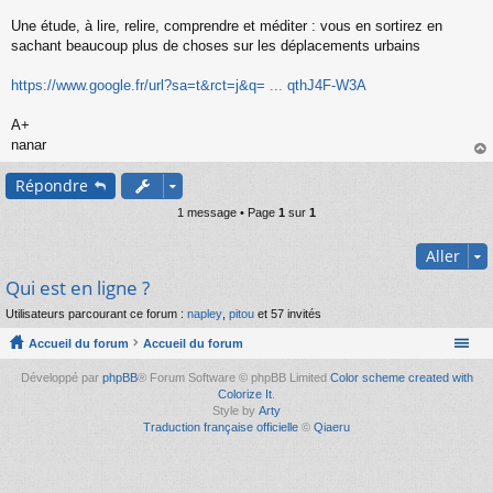
s
s
Une étude, à lire, relire, comprendre et méditer : vous en sortirez en
a
sachant beaucoup plus de choses sur les déplacements urbains
g
e
https://www.google.fr/url?sa=t&rct=j&q= ... qthJ4F-W3A
n
o
n
A+
l
nanar
u
au
Répondre
t
1 message • Page
1
sur
1
Aller
Qui est en ligne ?
Utilisateurs parcourant ce forum :
napley
,
pitou
et 57 invités
Accueil du forum
Accueil du forum
Développé par
phpBB
® Forum Software © phpBB Limited
Color scheme created with
Colorize It
.
Style by
Arty
Traduction française officielle
©
Qiaeru