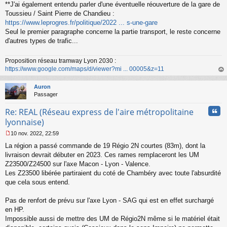
**J'ai également entendu parler d'une éventuelle réouverture de la gare de
Toussieu / Saint Pierre de Chandieu :
https://www.leprogres.fr/politique/2022 ... s-une-gare
Seul le premier paragraphe concerne la partie transport, le reste concerne
d'autres types de trafic...
Proposition réseau tramway Lyon 2030 :
https://www.google.com/maps/d/viewer?mi ... 00005&z=11
au
t
Auron
Passager
Cita
Re: REAL (Réseau express de l'aire métropolitaine
lyonnaise)
10 nov. 2022, 22:59
M
La région a passé commande de 19 Régio 2N courtes (83m), dont la
e
s
livraison devrait débuter en 2023. Ces rames remplaceront les UM
s
Z23500/Z24500 sur l'axe Macon - Lyon - Valence.
a
Les Z23500 libérée partiraient du coté de Chambéry avec toute l'absurdité
g
que cela sous entend.
e
n
o
Pas de renfort de prévu sur l'axe Lyon - SAG qui est en effet surchargé
n
en HP.
l
Impossible aussi de mettre des UM de Régio2N même si le matériel était
u