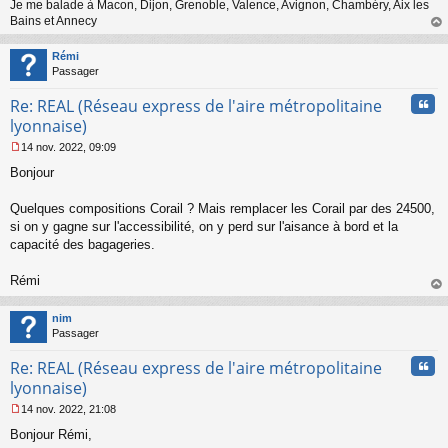
Je me balade à Macon, Dijon, Grenoble, Valence, Avignon, Chambéry, Aix les
l
Bains et Annecy
u
au
t
Rémi
Passager
Cita
Re: REAL (Réseau express de l'aire métropolitaine
lyonnaise)
14 nov. 2022, 09:09
M
Bonjour
e
s
s
Quelques compositions Corail ? Mais remplacer les Corail par des 24500,
a
si on y gagne sur l'accessibilité, on y perd sur l'aisance à bord et la
g
capacité des bagageries.
e
n
o
Rémi
n
au
l
t
nim
u
Passager
Cita
Re: REAL (Réseau express de l'aire métropolitaine
lyonnaise)
14 nov. 2022, 21:08
M
Bonjour Rémi,
e