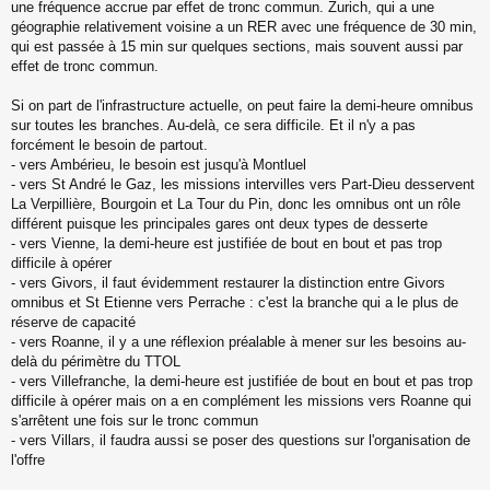
une fréquence accrue par effet de tronc commun. Zurich, qui a une
géographie relativement voisine a un RER avec une fréquence de 30 min,
qui est passée à 15 min sur quelques sections, mais souvent aussi par
effet de tronc commun.
Si on part de l'infrastructure actuelle, on peut faire la demi-heure omnibus
sur toutes les branches. Au-delà, ce sera difficile. Et il n'y a pas
forcément le besoin de partout.
- vers Ambérieu, le besoin est jusqu'à Montluel
- vers St André le Gaz, les missions intervilles vers Part-Dieu desservent
La Verpillière, Bourgoin et La Tour du Pin, donc les omnibus ont un rôle
différent puisque les principales gares ont deux types de desserte
- vers Vienne, la demi-heure est justifiée de bout en bout et pas trop
difficile à opérer
- vers Givors, il faut évidemment restaurer la distinction entre Givors
omnibus et St Etienne vers Perrache : c'est la branche qui a le plus de
réserve de capacité
- vers Roanne, il y a une réflexion préalable à mener sur les besoins au-
delà du périmètre du TTOL
- vers Villefranche, la demi-heure est justifiée de bout en bout et pas trop
difficile à opérer mais on a en complément les missions vers Roanne qui
s'arrêtent une fois sur le tronc commun
- vers Villars, il faudra aussi se poser des questions sur l'organisation de
l'offre