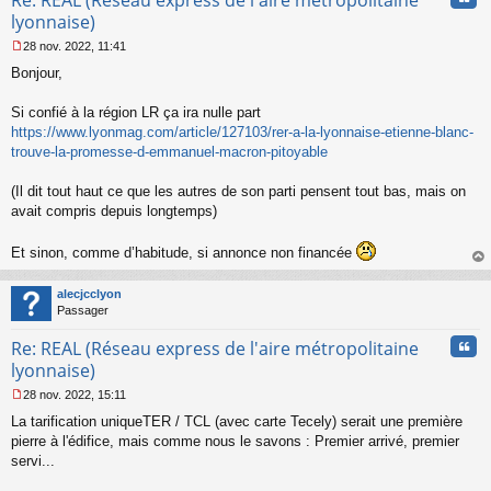
Re: REAL (Réseau express de l'aire métropolitaine
l
lyonnaise)
u
28 nov. 2022, 11:41
M
Bonjour,
e
s
s
Si confié à la région LR ça ira nulle part
a
https://www.lyonmag.com/article/127103/rer-a-la-lyonnaise-etienne-blanc-
g
trouve-la-promesse-d-emmanuel-macron-pitoyable
e
n
o
(Il dit tout haut ce que les autres de son parti pensent tout bas, mais on
n
avait compris depuis longtemps)
l
u
Et sinon, comme d’habitude, si annonce non financée
au
t
alecjcclyon
Passager
Cita
Re: REAL (Réseau express de l'aire métropolitaine
lyonnaise)
28 nov. 2022, 15:11
M
La tarification uniqueTER / TCL (avec carte Tecely) serait une première
e
s
pierre à l'édifice, mais comme nous le savons : Premier arrivé, premier
s
servi...
a
g