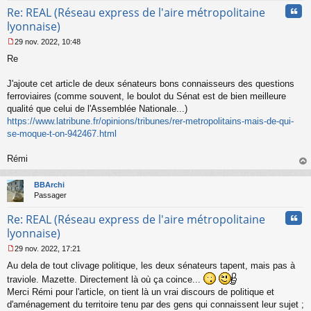
Cita
Re: REAL (Réseau express de l'aire métropolitaine
lyonnaise)
29 nov. 2022, 10:48
M
Re
e
s
s
J'ajoute cet article de deux sénateurs bons connaisseurs des questions
a
ferroviaires (comme souvent, le boulot du Sénat est de bien meilleure
g
qualité que celui de l'Assemblée Nationale...)
e
https://www.latribune.fr/opinions/tribunes/rer-metropolitains-mais-de-qui-
n
o
se-moque-t-on-942467.html
n
l
Rémi
u
au
t
BBArchi
Passager
Cita
Re: REAL (Réseau express de l'aire métropolitaine
lyonnaise)
29 nov. 2022, 17:21
M
Au dela de tout clivage politique, les deux sénateurs tapent, mais pas à
e
s
traviole. Mazette. Directement là où ça coince...
s
Merci Rémi pour l'article, on tient là un vrai discours de politique et
a
d'aménagement du territoire tenu par des gens qui connaissent leur sujet ;
g