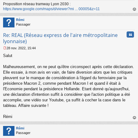
Proposition réseau tramway Lyon 2030 :
e
https://www.google.com/maps/d/viewer?mi ... 00005&z=11
n
o
au
n
t
Rémi
l
Passager
u
Cita
Re: REAL (Réseau express de l'aire métropolitaine
lyonnaise)
28 nov. 2022, 15:44
M
Salut
e
s
s
Malheureusement, on ne peut qu'être circonspect après cette déclaration.
a
Elle essaie, à mon avis en vain, de faire diversion alors que les critiques
g
pleuvent sur le manque de considération à l'égard du ferroviaire par la
e
présidence Macron 2, comme pendant Macron I et quand il était à
n
o
l'Economie pendant la présidence Hollande. Etant donné qu'aujourd'hui,
n
une déclaration d'intention suffit à considérer que l'action politique a été
l
accomplie, une vidéo sur Youtube, ça suffit à cocher la case dans le
u
tableau. Affaire suivante !
Rémi
au
t
Rémi
Passager