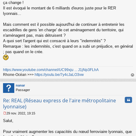
ça change !
e
Il est évoqué le montant de 6 milliards d'euros juste pour le RER
n
o
lyonnais...
n
l
Mais comment est il possible aujourd'hui de continuer à entretenir les
u
escadrilles de gens 'en charge' de cet aménagement du territoire, qui
n'aménagent pas, mais détruisent ?
A quoi sert l'argent qui est consacré à leurs "indemnités" ?
Remarque : les indemnités, c'est quand on a subi un préjudice, en général
; pas quand on le crée.
https://www.youtube.com/channel/UC99xju ... J1jNp3FLhA
Rhone-Océan >>>
https://youtu.be/7y4cJaLO3vw
au
t
nanar
Passager
Cita
Re: REAL (Réseau express de l'aire métropolitaine
lyonnaise)
29 nov. 2022, 19:15
M
Salut,
e
s
s
Pour vraiment augmenter les capacités du nœud ferroviaire lyonnais, que
a