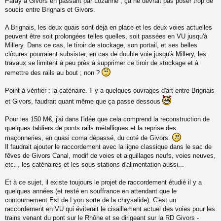
Paray à Givors en passant par Lozanne ; ça ne devrait pas poser trop de
u
soucis entre Brignais et Givors.
A Brignais, les deux quais sont déjà en place et les deux voies actuelles
peuvent être soit prolongées telles quelles, soit passées en VU jusqu'à
Millery. Dans ce cas, le tiroir de stockage, son portail, et ses belles
clôtures pourraient subsister, en cas de double voie jusqu'à Millery, les
travaux se limitent à peu près à supprimer ce tiroir de stockage et à
remettre des rails au bout ; non ?
Point à vérifier : la caténaire. Il y a quelques ouvrages d'art entre Brignais
et Givors, faudrait quant même que ça passe dessous
Pour les 150 M€, j'ai dans l'idée que cela comprend la reconstruction de
quelques tabliers de ponts rails métalliques et la reprise des
maçonneries, en quasi coma dépassé, du coté de Givors.
Il faudrait ajouter le raccordement avec la ligne classique dans le sac de
fêves de Givors Canal, modif de voies et aiguillages neufs, voies neuves,
etc. , les caténaires et les sous stations d'alimentation aussi...
Et à ce sujet, il existe toujours le projet de raccordement étudié il y a
quelques années (et resté en souffrance en attendant que le
contournement Est de Lyon sorte de la chrysalide). C'est un
raccordement en VU qui éviterait le cisaillement actuel des voies pour les
trains venant du pont sur le Rhône et se dirigeant sur la RD Givors -