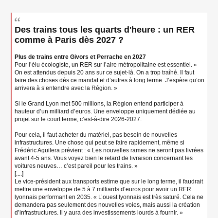
s
s
a
g
Des trains tous les quarts d'heure : un RER
e
comme à Paris dès 2027 ?
n
o
n
Plus de trains entre Givors et Perrache en 2027
l
Pour l’élu écologiste, un RER sur l’aire métropolitaine est essentiel. «
u
On est attendus depuis 20 ans sur ce sujet-là. On a trop traîné. Il faut
faire des choses dès ce mandat et d’autres à long terme. J’espère qu’on
arrivera à s’entendre avec la Région. »
Si le Grand Lyon met 500 millions, la Région entend participer à
hauteur d’un milliard d’euros. Une enveloppe uniquement dédiée au
projet sur le court terme, c’est-à-dire 2026-2027.
Pour cela, il faut acheter du matériel, pas besoin de nouvelles
infrastructures. Une chose qui peut se faire rapidement, même si
Frédéric Aguilera prévient : « Les nouvelles rames ne seront pas livrées
avant 4-5 ans. Vous voyez bien le retard de livraison concernant les
voitures neuves… c’est pareil pour les trains. »
[....]
Le vice-président aux transports estime que sur le long terme, il faudrait
mettre une enveloppe de 5 à 7 milliards d’euros pour avoir un RER
lyonnais performant en 2035. « L’ouest lyonnais est très saturé. Cela ne
demandera pas seulement des nouvelles voies, mais aussi la création
d’infrastructures. Il y aura des investissements lourds à fournir. »