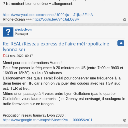
? Et méritent bien une réno + allongement.
https://www.youtube.com/channel/UC99xju ... J1jNp3FLhA
Rhone-Océan >>>
https://youtu.be/7y4cJaLO3vw
au
t
alecjcclyon
Passager
Cita
Re: REAL (Réseau express de l'aire métropolitaine
lyonnaise)
11 nov. 2022, 00:17
M
Merci pour ces informations Auron !
e
s
Peut être passer la fréquence à 20 minutes en US (entre 7h00 et 9h00 et
s
16h30 et 18h30), au lieu 30 minutes.
a
L'allongement des quais serait l'idéal pour conserver une fréquence à la
g
demi heure en HP, car sinon on va jouer des coudes avec les TGV sud
e
est, TER et fret.
n
o
Même si un passage à 4 voies entre Lyon Guillotière (pas le quartier
n
Guillotière, vous l'aurez compris...) et Grenay est envisagé, il soulagera le
l
trafic ferroviaire sur ce tronçon.
u
Proposition réseau tramway Lyon 2030 :
https://www.google.com/maps/d/viewer?mi ... 00005&z=11
au