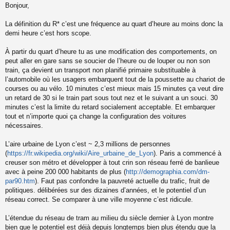
Bonjour,
e
s
s
La définition du R* c’est une fréquence au quart d’heure au moins donc la
a
demi heure c’est hors scope.
g
e
À partir du quart d’heure tu as une modification des comportements, on
n
o
peut aller en gare sans se soucier de l’heure ou de louper ou non son
n
train, ça devient un transport non planifié primaire substituable à
l
l’automobile où les usagers embarquent tout de la poussette au chariot de
u
courses ou au vélo. 10 minutes c’est mieux mais 15 minutes ça veut dire
un retard de 30 si le train part sous tout nez et le suivant a un souci. 30
minutes c’est la limite du retard socialement acceptable. Et embarquer
tout et n’importe quoi ça change la configuration des voitures
nécessaires.
L’aire urbaine de Lyon c’est ~ 2,3 millions de personnes
(
https://fr.wikipedia.org/wiki/Aire_urbaine_de_Lyon
). Paris a commencé à
creuser son métro et développer à tout crin son réseau ferré de banlieue
avec à peine 200 000 habitants de plus (
http://demographia.com/dm-
par90.htm
). Faut pas confondre la pauvreté actuelle du trafic, fruit de
politiques. délibérées sur des dizaines d’années, et le potentiel d’un
réseau correct. Se comparer à une ville moyenne c’est ridicule.
L’étendue du réseau de tram au milieu du siècle dernier à Lyon montre
bien que le potentiel est déjà depuis longtemps bien plus étendu que la