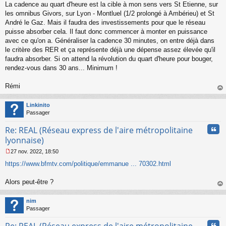
La cadence au quart d'heure est la cible à mon sens vers St Etienne, sur
les omnibus Givors, sur Lyon - Montluel (1/2 prolongé à Ambérieu) et St
André le Gaz. Mais il faudra des investissements pour que le réseau
puisse absorber cela. Il faut donc commencer à monter en puissance
avec ce qu'on a. Généraliser la cadence 30 minutes, on entre déjà dans
le critère des RER et ça représente déjà une dépense assez élevée qu'il
faudra absorber. Si on attend la révolution du quart d'heure pour bouger,
rendez-vous dans 30 ans... Minimum !
Rémi
au
t
Linkinito
Passager
Cita
Re: REAL (Réseau express de l'aire métropolitaine
lyonnaise)
27 nov. 2022, 18:50
M
https://www.bfmtv.com/politique/emmanue ... 70302.html
e
s
s
Alors peut-être ?
a
au
g
t
nim
e
Passager
n
o
Cita
n