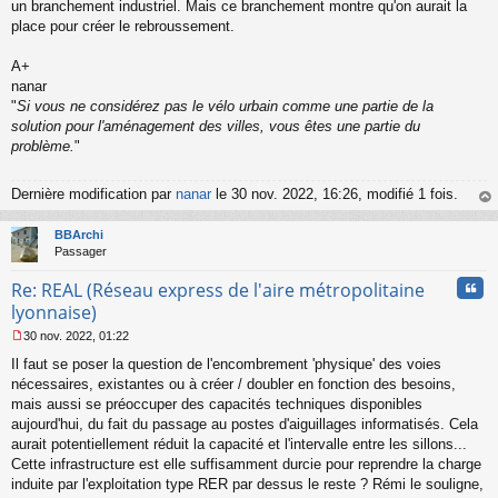
un branchement industriel. Mais ce branchement montre qu'on aurait la
place pour créer le rebroussement.
A+
nanar
"
Si vous ne considérez pas le vélo urbain comme une partie de la
solution pour l'aménagement des villes, vous êtes une partie du
problème.
"
Dernière modification par
nanar
le 30 nov. 2022, 16:26, modifié 1 fois.
au
t
BBArchi
Passager
Cita
Re: REAL (Réseau express de l'aire métropolitaine
lyonnaise)
30 nov. 2022, 01:22
M
Il faut se poser la question de l'encombrement 'physique' des voies
e
s
nécessaires, existantes ou à créer / doubler en fonction des besoins,
s
mais aussi se préoccuper des capacités techniques disponibles
a
aujourd'hui, du fait du passage au postes d'aiguillages informatisés. Cela
g
aurait potentiellement réduit la capacité et l'intervalle entre les sillons...
e
Cette infrastructure est elle suffisamment durcie pour reprendre la charge
n
o
induite par l'exploitation type RER par dessus le reste ? Rémi le souligne,