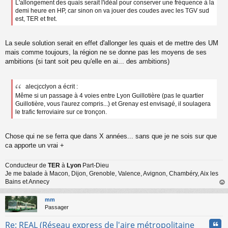
L'allongement des quais serait l'idéal pour conserver une fréquence à la
demi heure en HP, car sinon on va jouer des coudes avec les TGV sud
est, TER et fret.
La seule solution serait en effet d'allonger les quais et de mettre des UM
mais comme toujours, la région ne se donne pas les moyens de ses
ambitions (si tant soit peu qu'elle en ai... des ambitions)
alecjcclyon a écrit :
Même si un passage à 4 voies entre Lyon Guillotière (pas le quartier
Guillotière, vous l'aurez compris...) et Grenay est envisagé, il soulagera
le trafic ferroviaire sur ce tronçon.
Chose qui ne se ferra que dans X années... sans que je ne sois sur que
ca apporte un vrai +
Conducteur de
TER
à
Lyon
Part-Dieu
Je me balade à Macon, Dijon, Grenoble, Valence, Avignon, Chambéry, Aix les
Bains et Annecy
au
t
mm
Passager
Cita
Re: REAL (Réseau express de l'aire métropolitaine