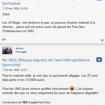
lyonnaise)
12 nov. 2022, 21:53
M
Salut,
e
s
s
Les 19 Regio, vint renforcer le parc ou pousser d'autres materiel å la
a
réforme....parce qu'il est prévu aussi de passer les Part Dieu
g
/Châteaucreux en UM3....
e
n
o
A+
n
au
l
t
Auron
u
Passager
Cita
Re: REAL (Réseau express de l'aire métropolitaine
lyonnaise)
13 nov. 2022, 11:17
M
Pour le materiel radié, je vois pas ce qui pourrait dégager. Les Z2 sont
e
s
déjà partie et les X72500 aussi.
s
a
Pour les UM3 (sous reserve qu'elles fonctionnent
), j'ai toujours
g
entendu dire que ce serai uniquement les jours de fréquence dégradée*
e
n
o
Conducteur de
TER
à
Lyon
Part-Dieu
n