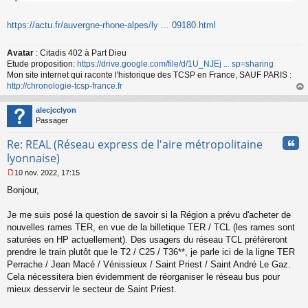
https://actu.fr/auvergne-rhone-alpes/ly ... 09180.html
Avatar
: Citadis 402 à Part Dieu
Etude proposition:
https://drive.google.com/file/d/1U_NJEj ... sp=sharing
Mon site internet qui raconte l'historique des TCSP en France, SAUF PARIS :
http://chronologie-tcsp-france.fr
au
t
alecjcclyon
Passager
Cita
Re: REAL (Réseau express de l'aire métropolitaine
lyonnaise)
10 nov. 2022, 17:15
M
Bonjour,
e
s
s
Je me suis posé la question de savoir si la Région a prévu d'acheter de
a
nouvelles rames TER, en vue de la billetique TER / TCL (les rames sont
g
saturées en HP actuellement). Des usagers du réseau TCL préféreront
e
prendre le train plutôt que le T2 / C25 / T36**, je parle ici de la ligne TER
n
o
Perrache / Jean Macé / Vénissieux / Saint Priest / Saint André Le Gaz.
n
Cela nécessitera bien évidemment de réorganiser le réseau bus pour
l
mieux desservir le secteur de Saint Priest.
u