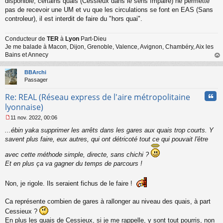
disponible, certains quais (Cessieux dans le sens Impaire) ne permette
pas de recevoir une UM et vu que les circulations se font en EAS (Sans
controleur), il est interdit de faire du "hors quai".
Conducteur de
TER
à
Lyon
Part-Dieu
Je me balade à Macon, Dijon, Grenoble, Valence, Avignon, Chambéry, Aix les
Bains et Annecy
au
t
BBArchi
Passager
Cita
Re: REAL (Réseau express de l'aire métropolitaine
lyonnaise)
11 nov. 2022, 00:06
M
...ébin yaka supprimer les arrêts dans les gares aux quais trop courts. Y
e
s
savent plus faire, eux autres, qui ont détricoté tout ce qui pouvait l'être
s
a
avec cette méthode simple, directe, sans chichi ?
g
Et en plus ça va gagner du temps de parcours !
e
n
Non, je rigole. Ils seraient fichus de le faire !
o
n
l
Ca représente combien de gares à rallonger au niveau des quais, à part
u
Cessieux ?
En plus les quais de Cessieux, si je me rappelle, y sont tout pourris, non