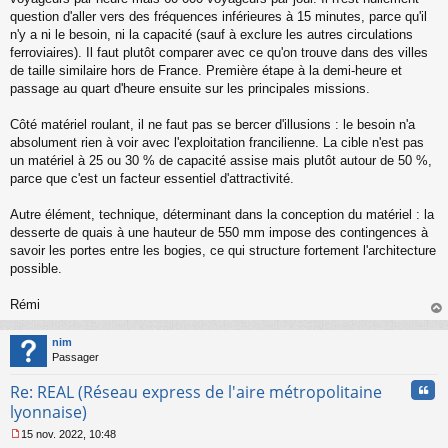
e
question d'aller vers des fréquences inférieures à 15 minutes, parce qu'il
n
o
n'y a ni le besoin, ni la capacité (sauf à exclure les autres circulations
n
ferroviaires). Il faut plutôt comparer avec ce qu'on trouve dans des villes
l
de taille similaire hors de France. Première étape à la demi-heure et
u
passage au quart d'heure ensuite sur les principales missions.
Côté matériel roulant, il ne faut pas se bercer d'illusions : le besoin n'a
absolument rien à voir avec l'exploitation francilienne. La cible n'est pas
un matériel à 25 ou 30 % de capacité assise mais plutôt autour de 50 %,
parce que c'est un facteur essentiel d'attractivité.
Autre élément, technique, déterminant dans la conception du matériel : la
desserte de quais à une hauteur de 550 mm impose des contingences à
savoir les portes entre les bogies, ce qui structure fortement l'architecture
possible.
Rémi
au
t
nim
Passager
Cita
Re: REAL (Réseau express de l'aire métropolitaine
lyonnaise)
15 nov. 2022, 10:48
M