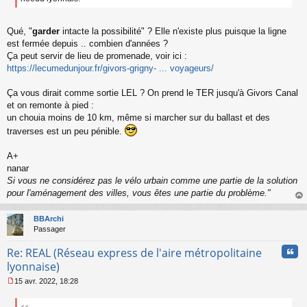
o
n
l
Qué, "
garder
intacte la possibilité" ? Elle n'existe plus puisque la ligne
u
est fermée depuis .. combien d'années ?
Ça peut servir de lieu de promenade, voir ici :
https://lecumedunjour.fr/givors-grigny- ... voyageurs/
Ça vous dirait comme sortie LEL ? On prend le TER jusqu'à Givors Canal
et on remonte à pied :
un chouia moins de 10 km, même si marcher sur du ballast et des
traverses est un peu pénible.
A+
nanar
Si vous ne considérez pas le vélo urbain comme une partie de la solution
pour l'aménagement des villes, vous êtes une partie du problème."
au
t
BBArchi
Passager
Cita
Re: REAL (Réseau express de l'aire métropolitaine
lyonnaise)
15 avr. 2022, 18:28
M
e