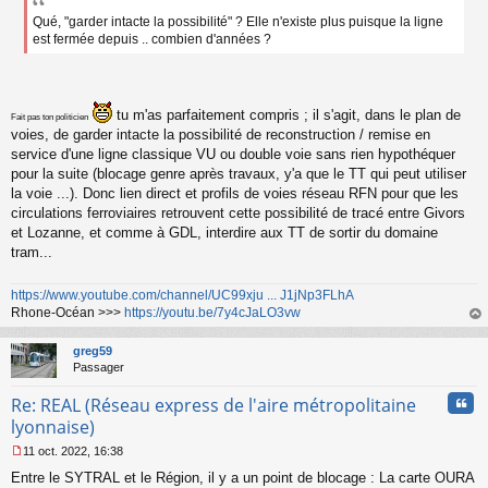
s
s
Qué, "garder intacte la possibilité" ? Elle n'existe plus puisque la ligne
a
est fermée depuis .. combien d'années ?
g
e
n
o
tu m'as parfaitement compris ; il s'agit, dans le plan de
n
Fait pas ton politicien
voies, de garder intacte la possibilité de reconstruction / remise en
l
u
service d'une ligne classique VU ou double voie sans rien hypothéquer
pour la suite (blocage genre après travaux, y'a que le TT qui peut utiliser
la voie ...). Donc lien direct et profils de voies réseau RFN pour que les
circulations ferroviaires retrouvent cette possibilité de tracé entre Givors
et Lozanne, et comme à GDL, interdire aux TT de sortir du domaine
tram...
https://www.youtube.com/channel/UC99xju ... J1jNp3FLhA
Rhone-Océan >>>
https://youtu.be/7y4cJaLO3vw
au
t
greg59
Passager
Cita
Re: REAL (Réseau express de l'aire métropolitaine
lyonnaise)
11 oct. 2022, 16:38
M
Entre le SYTRAL et le Région, il y a un point de blocage : La carte OURA
e