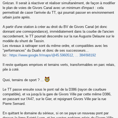
Grézan. Il serait à réactiver et réaliser simultanément, de façon à modifier
le plan de voies de Givors Canal avec un minimum d'impact : cela
permettrait de caser l'arrivée du TT, qui pourrait passer en environnement
urbain juste après.
A partir d'une station à créer au droit du BV de Givors Canal (et donc
donnant une correspondance), immédiatement dans la courbe de l'ancien
raccordement, le TT pourrait descendre sur la rue Auguste Delaune sur le
modèle du shunt de Tassin.
Les niveaux à rattraper sont du même ordre, et compatibles avec les
"performances" du Dualis et donc de ses successeurs...
Ici :
https://www.google.fr/maps/@45.5960512, ... 384!8i8192
Il reste quelques emprises et terrains verts, transformables en parc relais,
pile à coté.
Quoi, terrains de sport ? ...
Le TT passe ensuite sous le pont rail de la D386 (rayon de courbure
compatible), et va jusqu'à la gare de Givors Ville par cette même D386,
en passant sur l'A47, sur le Gier, et rejoignant Givors Ville par la rue
Pierre Semard.
En quittant le domaine du sérieux, si on se paye un nouveau pont par
dessus la ligne Sainté Lyon, et les vastes parkings relais de Givors Ville