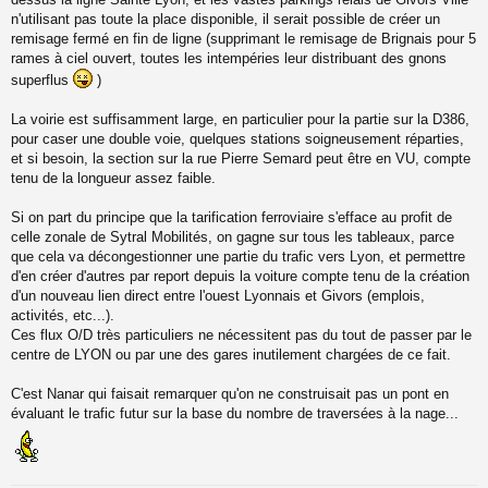
n'utilisant pas toute la place disponible, il serait possible de créer un
remisage fermé en fin de ligne (supprimant le remisage de Brignais pour 5
rames à ciel ouvert, toutes les intempéries leur distribuant des gnons
superflus
)
La voirie est suffisamment large, en particulier pour la partie sur la D386,
pour caser une double voie, quelques stations soigneusement réparties,
et si besoin, la section sur la rue Pierre Semard peut être en VU, compte
tenu de la longueur assez faible.
Si on part du principe que la tarification ferroviaire s'efface au profit de
celle zonale de Sytral Mobilités, on gagne sur tous les tableaux, parce
que cela va décongestionner une partie du trafic vers Lyon, et permettre
d'en créer d'autres par report depuis la voiture compte tenu de la création
d'un nouveau lien direct entre l'ouest Lyonnais et Givors (emplois,
activités, etc...).
Ces flux O/D très particuliers ne nécessitent pas du tout de passer par le
centre de LYON ou par une des gares inutilement chargées de ce fait.
C'est Nanar qui faisait remarquer qu'on ne construisait pas un pont en
évaluant le trafic futur sur la base du nombre de traversées à la nage...