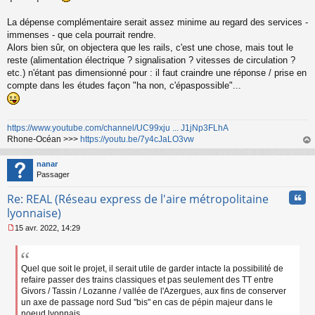
La dépense complémentaire serait assez minime au regard des services -
immenses - que cela pourrait rendre.
Alors bien sûr, on objectera que les rails, c'est une chose, mais tout le
reste (alimentation électrique ? signalisation ? vitesses de circulation ?
etc.) n'étant pas dimensionné pour : il faut craindre une réponse / prise en
compte dans les études façon "ha non, c'épaspossible"...
https://www.youtube.com/channel/UC99xju ... J1jNp3FLhA
Rhone-Océan >>>
https://youtu.be/7y4cJaLO3vw
au
t
nanar
Passager
Cita
Re: REAL (Réseau express de l'aire métropolitaine
lyonnaise)
15 avr. 2022, 14:29
M
e
s
s
Quel que soit le projet, il serait utile de garder intacte la possibilité de
a
refaire passer des trains classiques et pas seulement des TT entre
g
Givors / Tassin / Lozanne / vallée de l'Azergues, aux fins de conserver
e
un axe de passage nord Sud "bis" en cas de pépin majeur dans le
n
noeud lyonnais.