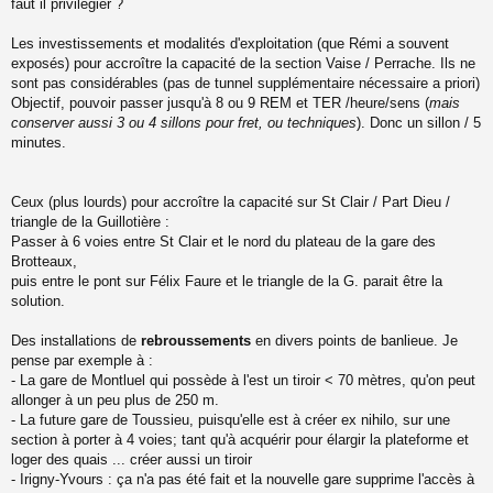
faut il privilégier ?
g
e
Les investissements et modalités d'exploitation (que Rémi a souvent
n
o
exposés) pour accroître la capacité de la section Vaise / Perrache. Ils ne
n
sont pas considérables (pas de tunnel supplémentaire nécessaire a priori)
l
Objectif, pouvoir passer jusqu'à 8 ou 9 REM et TER /heure/sens (
mais
u
conserver aussi 3 ou 4 sillons pour fret, ou techniques
). Donc un sillon / 5
minutes.
Ceux (plus lourds) pour accroître la capacité sur St Clair / Part Dieu /
triangle de la Guillotière :
Passer à 6 voies entre St Clair et le nord du plateau de la gare des
Brotteaux,
puis entre le pont sur Félix Faure et le triangle de la G. parait être la
solution.
Des installations de
rebroussements
en divers points de banlieue. Je
pense par exemple à :
- La gare de Montluel qui possède à l'est un tiroir < 70 mètres, qu'on peut
allonger à un peu plus de 250 m.
- La future gare de Toussieu, puisqu'elle est à créer ex nihilo, sur une
section à porter à 4 voies; tant qu'à acquérir pour élargir la plateforme et
loger des quais ... créer aussi un tiroir
- Irigny-Yvours : ça n'a pas été fait et la nouvelle gare supprime l'accès à