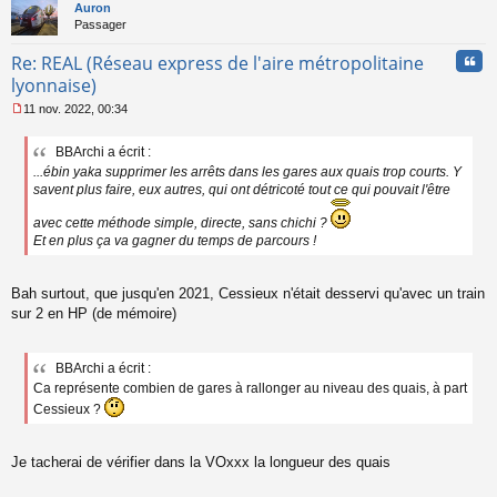
t
Auron
Passager
Cita
Re: REAL (Réseau express de l'aire métropolitaine
lyonnaise)
11 nov. 2022, 00:34
M
e
BBArchi a écrit :
s
...ébin yaka supprimer les arrêts dans les gares aux quais trop courts. Y
s
a
savent plus faire, eux autres, qui ont détricoté tout ce qui pouvait l'être
g
e
avec cette méthode simple, directe, sans chichi ?
n
Et en plus ça va gagner du temps de parcours !
o
n
l
Bah surtout, que jusqu'en 2021, Cessieux n'était desservi qu'avec un train
u
sur 2 en HP (de mémoire)
BBArchi a écrit :
Ca représente combien de gares à rallonger au niveau des quais, à part
Cessieux ?
Je tacherai de vérifier dans la VOxxx la longueur des quais