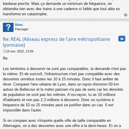
banlieue proche. Mais ça demande un minimum de fréquence, on
obtiendra rien avec des trains à une cadence si faible que tout aléa se
transforme en catastrophe.
au
t
Rémi
Passager
Cita
Re: REAL (Réseau express de l'aire métropolitaine
lyonnaise)
15 nov. 2022, 13:56
M
Re
e
s
s
Les territoires à desservir ne sont pas comparables, la demande n'est pas
a
la même. Et de surcroît, l'infrastructure n'est pas compatible avec des
g
dessertes omnibus toutes les 10 à 15 minutes. Donc il faut arrêter de
e
rêver. Comparer l'aire urbaine de Lyon, dans un rayon d'environ 50 km
n
o
autour de Bellecour et le métro parisien n'a pas de sens car les densités
n
de population ne sont pas les mêmes. A iso-rayon, tu as 10 millions
l
d'habitants et non pas 2,3 millions à desservir. Donc un système à
u
fréquence de 10 ou 15 minutes peut se justifier dans un cas. Il est
impossible dans l'autre.
Si on compare avec n'importe quelle ville de taille comparable en
Allemagne, on a des dessertes avec une offre à la demi-heure. Et on a