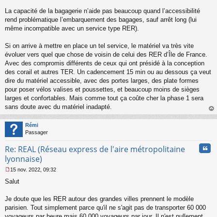
s
s
La capacité de la bagagerie n’aide pas beaucoup quand l’accessibilité
a
rend problématique l’embarquement des bagages, sauf arrêt long (lui
g
même incompatible avec un service type RER).
e
n
o
Si on arrive à mettre en place un tel service, le matériel va très vite
n
évoluer vers quel que chose de voisin de celui des RER d’Île de France.
l
Avec des compromis différents de ceux qui ont présidé à la conception
u
des corail et autres TER. Un cadencement 15 min ou au dessous ça veut
dire du matériel accessible, avec des portes larges, des plate formes
pour poser vélos valises et poussettes, et beaucoup moins de sièges
larges et confortables. Mais comme tout ça coûte cher la phase 1 sera
sans doute avec du matériel inadapté.
au
t
Rémi
Passager
Cita
Re: REAL (Réseau express de l'aire métropolitaine
lyonnaise)
15 nov. 2022, 09:32
M
Salut
e
s
s
Je doute que les RER autour des grandes villes prennent le modèle
a
parisien. Tout simplement parce qu'il ne s'agit pas de transporter 60 000
g
voyageurs par heure mais 60 000 voyageurs par jour. Il n'est nullement