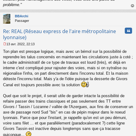
problème."
au
t
BBArchi
Passager
Cita
Re: REAL (Réseau express de l'aire métropolitaine
lyonnaise)
13 avr. 2022, 22:13
M
Ton plan est presque logique, mais avec un bémol sur la possibilité de
e
s
reprendre les talus concernés en maintenant les circulations juste à coté ;
s
le cadre administratif de ce type de travaux est lourd (très), et déjà en
a
interne c'est compliqué pour rajouter des voies, mais si on sytralise ou
g
régionalise l'infra, on part directement dans l'inconnu total. Et la maison
e
déteste l'inconnu total. Mais y'a de l'idée puisque la desserte de Givors
n
o
Canal est toujours possible avec ta solution
n
l
Quel que soit le projet, il serait utile de garder intacte la possibilité de
u
refaire passer des trains classiques et pas seulement des TT entre
Givors / Tassin / Lozanne / vallée de l'Azergues, aux fins de conserver un
axe de passage nord Sud "bis" en cas de pépin majeur dans le noeud
lyonnais. Parce que pour l'instant, je rappelle qu'on est un peu démuni,
voire sans filet ... et que parallèlement (paradoxalement ?) cette ligne
Givors Tassin est inactive depuis longtemps sans que ça tracasse
quiconque...