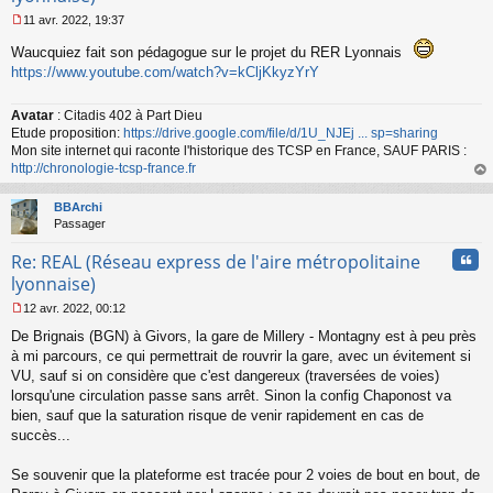
11 avr. 2022, 19:37
M
e
Waucquiez fait son pédagogue sur le projet du RER Lyonnais
s
https://www.youtube.com/watch?v=kCljKkyzYrY
s
a
g
Avatar
: Citadis 402 à Part Dieu
e
Etude proposition:
https://drive.google.com/file/d/1U_NJEj ... sp=sharing
n
Mon site internet qui raconte l'historique des TCSP en France, SAUF PARIS :
o
http://chronologie-tcsp-france.fr
n
au
l
t
BBArchi
u
Passager
Cita
Re: REAL (Réseau express de l'aire métropolitaine
lyonnaise)
12 avr. 2022, 00:12
M
De Brignais (BGN) à Givors, la gare de Millery - Montagny est à peu près
e
s
à mi parcours, ce qui permettrait de rouvrir la gare, avec un évitement si
s
VU, sauf si on considère que c'est dangereux (traversées de voies)
a
lorsqu'une circulation passe sans arrêt. Sinon la config Chaponost va
g
bien, sauf que la saturation risque de venir rapidement en cas de
e
succès...
n
o
n
Se souvenir que la plateforme est tracée pour 2 voies de bout en bout, de
l