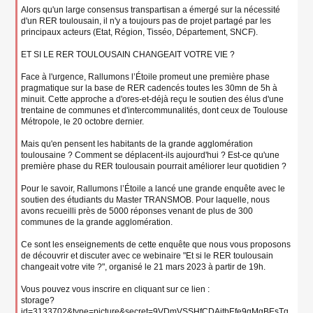
Alors qu'un large consensus transpartisan a émergé sur la nécessité
d'un RER toulousain, il n'y a toujours pas de projet partagé par les
principaux acteurs (Etat, Région, Tisséo, Département, SNCF).
ET SI LE RER TOULOUSAIN CHANGEAIT VOTRE VIE ?
Face à l'urgence, Rallumons l’Étoile promeut une première phase
pragmatique sur la base de RER cadencés toutes les 30mn de 5h à
minuit. Cette approche a d'ores-et-déjà reçu le soutien des élus d'une
trentaine de communes et d'intercommunalités, dont ceux de Toulouse
Métropole, le 20 octobre dernier.
Mais qu'en pensent les habitants de la grande agglomération
toulousaine ? Comment se déplacent-ils aujourd'hui ? Est-ce qu'une
première phase du RER toulousain pourrait améliorer leur quotidien ?
Pour le savoir, Rallumons l’Étoile a lancé une grande enquête avec le
soutien des étudiants du Master TRANSMOB. Pour laquelle, nous
avons recueilli près de 5000 réponses venant de plus de 300
communes de la grande agglomération.
Ce sont les enseignements de cette enquête que nous vous proposons
de découvrir et discuter avec ce webinaire "Et si le RER toulousain
changeait votre vite ?", organisé le 21 mars 2023 à partir de 19h.
Vous pouvez vous inscrire en cliquant sur ce lien :
storage?
id=3133702&type=picture&secret=9VDmVSSHfCDAjtbEfe9gMgBEsTq