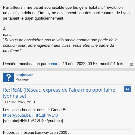
n
l
Par ailleurs il me parait souhaitable que les gens habitant "l'évolution
u
urbaine" au delà de Firminy ne deviennent pas des banlieusards de Lyon,
se tapant le trajet quotidiennement.
A+
nanar
"
Si vous ne considérez pas le vélo urbain comme une partie de la
solution pour l'aménagement des villes, vous êtes une partie du
problème
."
Dernière modification par
nanar
le 19 déc. 2022, 09:57, modifié 1 fois.
au
t
alecjcclyon
Passager
Cita
Re: REAL (Réseau express de l'aire métropolitaine
lyonnaise)
17 déc. 2022, 22:31
M
Les lignes bougent dans le Grand Est :
e
s
https://youtu.be/HHR1gP4VL40
s
[youtube]HHR1gP4VL40[/youtube]
a
g
Proposition réseau tramway Lyon 2030 :
e