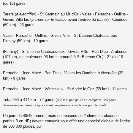
l
(ou 16) gares.
u
Tarare (
à électrifier
) - St Germain au Mt d'Or - Vaise - Perrache - Oullins -
Givors Ville bis (
à créer sur le viaduc avant l'entrée du tunnel
) - Condrieu
(69 km) - 23 gares
Vaise - Perrache - Oullins - Givors Ville - St Étienne Chateaucreux -
Firminy (59 km) - 19 gares
(Firminy) - St Étienne Chateaucreux - Givors Ville - Part Dieu - Ambérieu
(107 km, ou seulement 96 km si amorcé à St Etienne Ch.) - 21 (ou 16
gares)
Perrache - Jean Macé - Part Dieu - Villars les Dombes
à électrifier
(32
km) - 9 gares
Perrache - Jean Macé - Vénissieux - St André le Gaz (59 km) - 11 gares
Total 368 à 414 km - 72 gares (
si je m'ai pas gouré en comptant - les gares
)
desservies par plusieurs lignes étant comptées une seule fois pour le total
Un parc de 40/45 rames ( mais composées de 2 éléments chacune,
parfois 3 en HP) devrait convenir pour offrir une capacité globale de l'ordre
de 300 000 places/jour