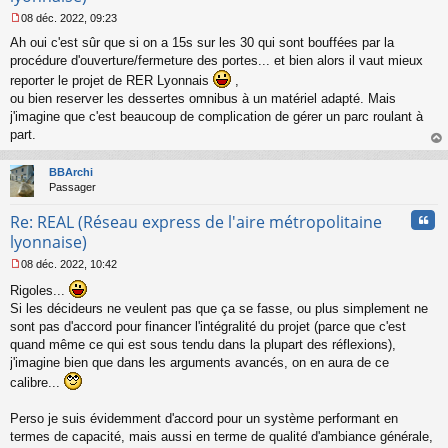
08 déc. 2022, 09:23
M
Ah oui c'est sûr que si on a 15s sur les 30 qui sont bouffées par la
e
s
procédure d'ouverture/fermeture des portes... et bien alors il vaut mieux
s
reporter le projet de RER Lyonnais
,
a
ou bien reserver les dessertes omnibus à un matériel adapté. Mais
g
j'imagine que c'est beaucoup de complication de gérer un parc roulant à
e
part.
n
o
au
n
t
BBArchi
l
Passager
u
Cita
Re: REAL (Réseau express de l'aire métropolitaine
lyonnaise)
08 déc. 2022, 10:42
M
Rigoles...
e
s
Si les décideurs ne veulent pas que ça se fasse, ou plus simplement ne
s
sont pas d'accord pour financer l'intégralité du projet (parce que c'est
a
quand même ce qui est sous tendu dans la plupart des réflexions),
g
j'imagine bien que dans les arguments avancés, on en aura de ce
e
n
calibre...
o
n
Perso je suis évidemment d'accord pour un système performant en
l
termes de capacité, mais aussi en terme de qualité d'ambiance générale,
u