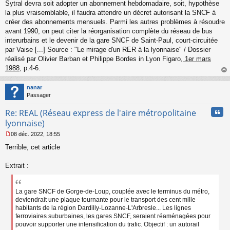
Sytral devra soit adopter un abonnement hebdomadaire, soit, hypothèse
la plus vraisemblable, il faudra attendre un décret autorisant la SNCF à
créer des abonnements mensuels. Parmi les autres problèmes à résoudre
avant 1990, on peut citer la réorganisation complète du réseau de bus
interurbains et le devenir de la gare SNCF de Saint-Paul, court-circuitée
par Vaise [...] Source : "Le mirage d'un RER à la lyonnaise" / Dossier
réalisé par Olivier Barban et Philippe Bordes in Lyon Figaro,
1er mars
1988
, p.4-6.
au
t
nanar
Passager
Cita
Re: REAL (Réseau express de l'aire métropolitaine
lyonnaise)
08 déc. 2022, 18:55
M
Terrible, cet article
e
s
s
Extrait :
a
g
e
La gare SNCF de Gorge-de-Loup, couplée avec le terminus du métro,
n
deviendrait une plaque tournante pour le transport des cent mille
o
habitants de la région Dardilly-Lozanne-L'Arbresle... Les lignes
n
ferroviaires suburbaines, les gares SNCF, seraient réaménagées pour
l
pouvoir supporter une intensification du trafic. Objectif : un autorail
u