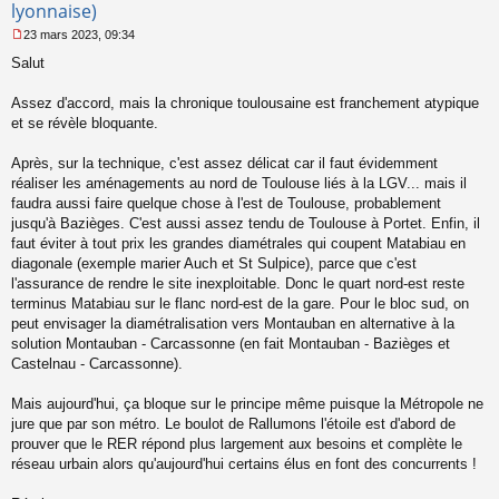
lyonnaise)
23 mars 2023, 09:34
M
Salut
e
s
s
Assez d'accord, mais la chronique toulousaine est franchement atypique
a
et se révèle bloquante.
g
e
Après, sur la technique, c'est assez délicat car il faut évidemment
n
o
réaliser les aménagements au nord de Toulouse liés à la LGV... mais il
n
faudra aussi faire quelque chose à l'est de Toulouse, probablement
l
jusqu'à Bazièges. C'est aussi assez tendu de Toulouse à Portet. Enfin, il
u
faut éviter à tout prix les grandes diamétrales qui coupent Matabiau en
diagonale (exemple marier Auch et St Sulpice), parce que c'est
l'assurance de rendre le site inexploitable. Donc le quart nord-est reste
terminus Matabiau sur le flanc nord-est de la gare. Pour le bloc sud, on
peut envisager la diamétralisation vers Montauban en alternative à la
solution Montauban - Carcassonne (en fait Montauban - Bazièges et
Castelnau - Carcassonne).
Mais aujourd'hui, ça bloque sur le principe même puisque la Métropole ne
jure que par son métro. Le boulot de Rallumons l'étoile est d'abord de
prouver que le RER répond plus largement aux besoins et complète le
réseau urbain alors qu'aujourd'hui certains élus en font des concurrents !