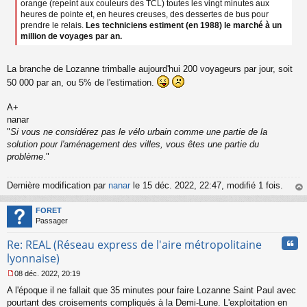
orange (repeint aux couleurs des TCL) toutes les vingt minutes aux
heures de pointe et, en heures creuses, des dessertes de bus pour
prendre le relais.
Les techniciens estiment (en 1988) le marché à un
million de voyages par an.
La branche de Lozanne trimballe aujourd'hui 200 voyageurs par jour, soit
50 000 par an, ou 5% de l'estimation.
A+
nanar
"
Si vous ne considérez pas le vélo urbain comme une partie de la
solution pour l'aménagement des villes, vous êtes une partie du
problème
."
Dernière modification par
nanar
le 15 déc. 2022, 22:47, modifié 1 fois.
au
t
FORET
Passager
Cita
Re: REAL (Réseau express de l'aire métropolitaine
lyonnaise)
08 déc. 2022, 20:19
M
A l'époque il ne fallait que 35 minutes pour faire Lozanne Saint Paul avec
e
s
pourtant des croisements compliqués à la Demi-Lune. L'exploitation en