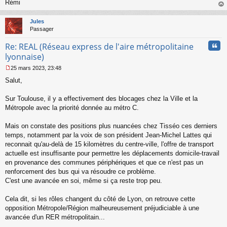
Rémi
au
t
Jules
Passager
Cita
Re: REAL (Réseau express de l'aire métropolitaine
lyonnaise)
25 mars 2023, 23:48
M
Salut,
e
s
s
Sur Toulouse, il y a effectivement des blocages chez la Ville et la
a
Métropole avec la priorité donnée au métro C.
g
e
Mais on constate des positions plus nuancées chez Tisséo ces derniers
n
o
temps, notamment par la voix de son président Jean-Michel Lattes qui
n
reconnait qu'au-delà de 15 kilomètres du centre-ville, l'offre de transport
l
actuelle est insuffisante pour permettre les déplacements domicile-travail
u
en provenance des communes périphériques et que ce n'est pas un
renforcement des bus qui va résoudre ce problème.
C'est une avancée en soi, même si ça reste trop peu.
Cela dit, si les rôles changent du côté de Lyon, on retrouve cette
opposition Métropole/Région malheureusement préjudiciable à une
avancée d'un RER métropolitain...