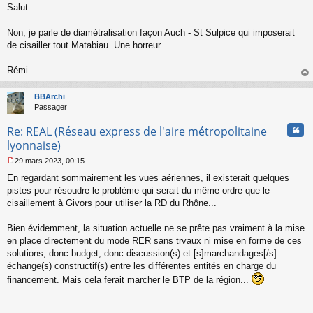
Salut
e
s
s
Non, je parle de diamétralisation façon Auch - St Sulpice qui imposerait
a
de cisailler tout Matabiau. Une horreur...
g
e
Rémi
n
o
au
n
t
BBArchi
l
Passager
u
Cita
Re: REAL (Réseau express de l'aire métropolitaine
lyonnaise)
29 mars 2023, 00:15
M
En regardant sommairement les vues aériennes, il existerait quelques
e
s
pistes pour résoudre le problème qui serait du même ordre que le
s
cisaillement à Givors pour utiliser la RD du Rhône...
a
g
Bien évidemment, la situation actuelle ne se prête pas vraiment à la mise
e
en place directement du mode RER sans trvaux ni mise en forme de ces
n
o
solutions, donc budget, donc discussion(s) et [s]marchandages[/s]
n
échange(s) constructif(s) entre les différentes entités en charge du
l
financement. Mais cela ferait marcher le BTP de la région...
u