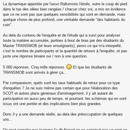
s
La dynamique apportée par l'asso Rallumons l'étoile, outre le coup de pied
a
dans le tas des idées bien rangées / chacun chez soi, a mis en évidence
g
que ce ne sont pas que quelques sensibilités qui sont en demande, mais
e
quelque chose de plus profond, une véritable demande "des habitants du
n
o
coin".
n
l
Au dela du contenu de l'enquête et de l'étude qui a suivi pour analyser
u
toute la matière accumulée, portées à bout de bras par des étudiants du
Master TRANSMOB (et leurs enseignants), perso ce qui m'a interpellé,
c'est le nombre de participants et la quantité de retours à l'enquête, et pas
juste une réponse binaire oui / non à une question.
5 000 réponses. Cinq mille réponses.
Et que les étudiants de
TRANSMOB sont arrivés à gérer ça...
Par comparaison, quels sont les taux habituels de retour pour ce type
d'enquêtes ? Je ne suis même pas certain que pour l'élaboration des
SCOT et autres plans généraux d'aménagement, il y ait autant de
participation en aussi peu de temps, et pourtant, les schémas qui en sont
issus ont une portée et des implications bien plus grandes.
Donc il y a une demande réelle, au dela des préoccupation de quelques
uns...
On peut rappeler que (comme l'a dit Nanar) on ne construit pas un pont en