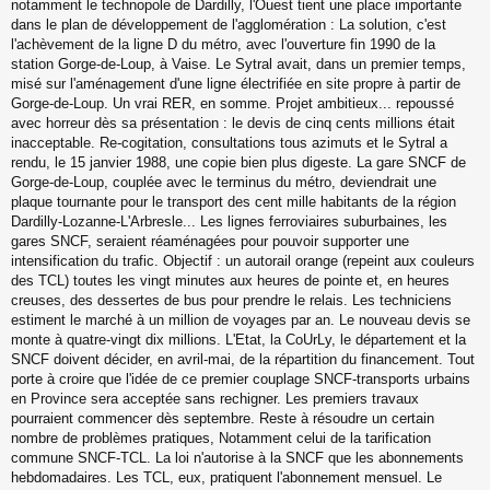
notamment le technopole de Dardilly, l'Ouest tient une place importante
dans le plan de développement de l'agglomération : La solution, c'est
l'achèvement de la ligne D du métro, avec l'ouverture fin 1990 de la
station Gorge-de-Loup, à Vaise. Le Sytral avait, dans un premier temps,
misé sur l'aménagement d'une ligne électrifiée en site propre à partir de
Gorge-de-Loup. Un vrai RER, en somme. Projet ambitieux... repoussé
avec horreur dès sa présentation : le devis de cinq cents millions était
inacceptable. Re-cogitation, consultations tous azimuts et le Sytral a
rendu, le 15 janvier 1988, une copie bien plus digeste. La gare SNCF de
Gorge-de-Loup, couplée avec le terminus du métro, deviendrait une
plaque tournante pour le transport des cent mille habitants de la région
Dardilly-Lozanne-L'Arbresle... Les lignes ferroviaires suburbaines, les
gares SNCF, seraient réaménagées pour pouvoir supporter une
intensification du trafic. Objectif : un autorail orange (repeint aux couleurs
des TCL) toutes les vingt minutes aux heures de pointe et, en heures
creuses, des dessertes de bus pour prendre le relais. Les techniciens
estiment le marché à un million de voyages par an. Le nouveau devis se
monte à quatre-vingt dix millions. L'Etat, la CoUrLy, le département et la
SNCF doivent décider, en avril-mai, de la répartition du financement. Tout
porte à croire que l'idée de ce premier couplage SNCF-transports urbains
en Province sera acceptée sans rechigner. Les premiers travaux
pourraient commencer dès septembre. Reste à résoudre un certain
nombre de problèmes pratiques, Notamment celui de la tarification
commune SNCF-TCL. La loi n'autorise à la SNCF que les abonnements
hebdomadaires. Les TCL, eux, pratiquent l'abonnement mensuel. Le