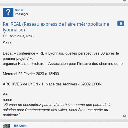
l
au
u
t
nanar
Passager
Cita
Re: REAL (Réseau express de l'aire métropolitaine
lyonnaise)
16 févr. 2023, 18:33
M
Salut
e
s
s
Débat – conférence « RER Lyonnais, quelles perspectives 30 après le
a
premier projet ? »,
g
organisé Rails et Histoire – Association pour l’histoire des chemins de fer.
e
n
o
Mercredi 22 Février 2023 à 18H00
n
l
ARCHIVES de LYON - 1, place des Archives - 69002 LYON
u
A+
nanar
"
Si vous ne considérez pas le vélo urbain comme une partie de la
solution pour l'aménagement des villes, vous êtes une partie du
problème
."
au
t
BBArchi