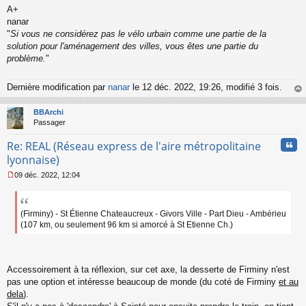
A+
nanar
"
Si vous ne considérez pas le vélo urbain comme une partie de la
solution pour l'aménagement des villes, vous êtes une partie du
problème.
"
Dernière modification par
nanar
le 12 déc. 2022, 19:26, modifié 3 fois.
au
t
BBArchi
Passager
Cita
Re: REAL (Réseau express de l'aire métropolitaine
lyonnaise)
09 déc. 2022, 12:04
M
e
s
s
(Firminy) - St Étienne Chateaucreux - Givors Ville - Part Dieu - Ambérieu
a
(107 km, ou seulement 96 km si amorcé à St Etienne Ch.)
g
e
n
o
Accessoirement à ta réflexion, sur cet axe, la desserte de Firminy n'est
n
pas une option et intéresse beaucoup de monde (du coté de Firminy
et au
l
dela
).
u