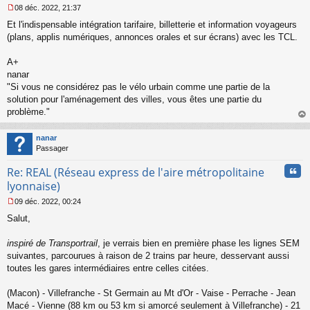
08 déc. 2022, 21:37
M
Et l'indispensable intégration tarifaire, billetterie et information voyageurs
e
s
(plans, applis numériques, annonces orales et sur écrans) avec les TCL.
s
a
A+
g
nanar
e
"Si vous ne considérez pas le vélo urbain comme une partie de la
n
o
solution pour l'aménagement des villes, vous êtes une partie du
n
problème."
l
au
u
t
nanar
Passager
Cita
Re: REAL (Réseau express de l'aire métropolitaine
lyonnaise)
09 déc. 2022, 00:24
M
Salut,
e
s
s
inspiré de Transportrail
, je verrais bien en première phase les lignes SEM
a
suivantes, parcourues à raison de 2 trains par heure, desservant aussi
g
toutes les gares intermédiaires entre celles citées.
e
n
o
(Macon) - Villefranche - St Germain au Mt d'Or - Vaise - Perrache - Jean
n
Macé - Vienne (88 km ou 53 km si amorcé seulement à Villefranche) - 21