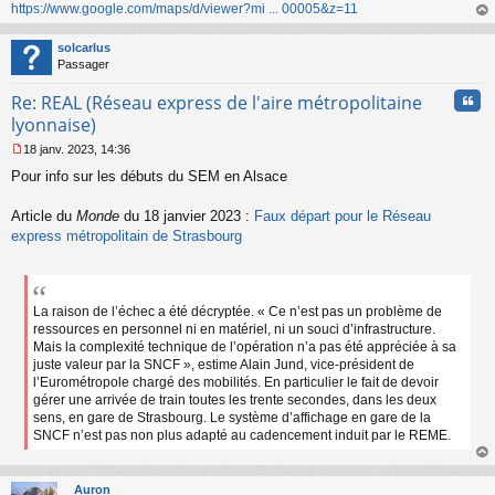
https://www.google.com/maps/d/viewer?mi ... 00005&z=11
n
o
au
n
t
solcarlus
l
Passager
u
Cita
Re: REAL (Réseau express de l'aire métropolitaine
lyonnaise)
18 janv. 2023, 14:36
M
Pour info sur les débuts du SEM en Alsace
e
s
s
Article du
Monde
du 18 janvier 2023 :
Faux départ pour le Réseau
a
express métropolitain de Strasbourg
g
e
n
o
n
La raison de l’échec a été décryptée. « Ce n’est pas un problème de
l
ressources en personnel ni en matériel, ni un souci d’infrastructure.
u
Mais la complexité technique de l’opération n’a pas été appréciée à sa
juste valeur par la SNCF », estime Alain Jund, vice-président de
l’Eurométropole chargé des mobilités. En particulier le fait de devoir
gérer une arrivée de train toutes les trente secondes, dans les deux
sens, en gare de Strasbourg. Le système d’affichage en gare de la
SNCF n’est pas non plus adapté au cadencement induit par le REME.
au
t
Auron