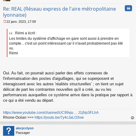
Cita
Re: REAL (Réseau express de l'aire métropolitaine
lyonnaise)
22 janv. 2023, 17:09
M
e
Rémi a écrit :
s
Les limites du système d'affichage en gare sont aussi à prendre en
s
a
compte... c'est un point intéressant car il n'avait probablement pas été
g
vu.
e
Rémi
n
o
n
l
Oui. Au fait, on pourrait aussi parler des effets connexes de
u
l'informatisation des postes d'aiguillages, qui se superposent et
interagissent avec les autres 'réalités structurelles' ; on tient un sujet
délicat de part les contraintes nouvelles qu'il a créé, au vu les
performances auxquelles ce système arrive dans la pratique par rapport à
ce qui a été vendu au départ.
https://www.youtube.com/channel/UC99xju ... J1jNp3FLhA
Rhone-Océan >>>
https://youtu.be/7y4cJaLO3vw
au
t
alecjcclyon
Passager