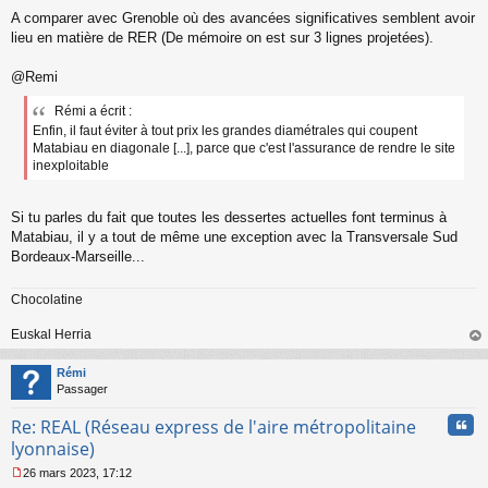
A comparer avec Grenoble où des avancées significatives semblent avoir
lieu en matière de RER (De mémoire on est sur 3 lignes projetées).
@Remi
Rémi a écrit :
Enfin, il faut éviter à tout prix les grandes diamétrales qui coupent
Matabiau en diagonale [...], parce que c'est l'assurance de rendre le site
inexploitable
Si tu parles du fait que toutes les dessertes actuelles font terminus à
Matabiau, il y a tout de même une exception avec la Transversale Sud
Bordeaux-Marseille...
Chocolatine
Euskal Herria
au
t
Rémi
Passager
Cita
Re: REAL (Réseau express de l'aire métropolitaine
lyonnaise)
26 mars 2023, 17:12
M