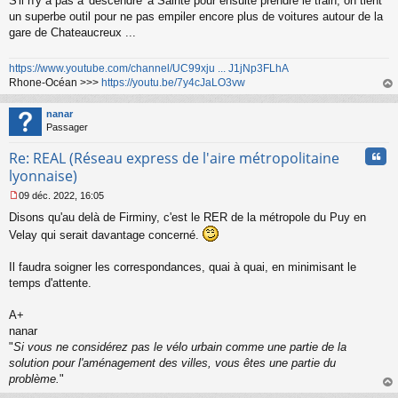
S'il n'y a pas à 'descendre' à Sainté pour ensuite prendre le train, on tient
un superbe outil pour ne pas empiler encore plus de voitures autour de la
gare de Chateaucreux ...
https://www.youtube.com/channel/UC99xju ... J1jNp3FLhA
Rhone-Océan >>>
https://youtu.be/7y4cJaLO3vw
au
t
nanar
Passager
Cita
Re: REAL (Réseau express de l'aire métropolitaine
lyonnaise)
09 déc. 2022, 16:05
M
Disons qu'au delà de Firminy, c'est le RER de la métropole du Puy en
e
s
Velay qui serait davantage concerné.
s
a
Il faudra soigner les correspondances, quai à quai, en minimisant le
g
temps d'attente.
e
n
o
A+
n
nanar
l
"
Si vous ne considérez pas le vélo urbain comme une partie de la
u
solution pour l'aménagement des villes, vous êtes une partie du
problème.
"
au