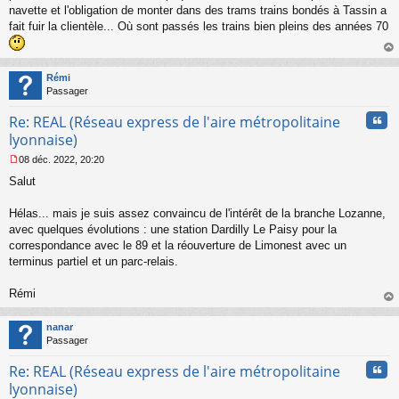
s
navette et l'obligation de monter dans des trams trains bondés à Tassin a
a
fait fuir la clientèle... Où sont passés les trains bien pleins des années 70
g
e
n
au
o
t
Rémi
n
Passager
l
u
Cita
Re: REAL (Réseau express de l'aire métropolitaine
lyonnaise)
08 déc. 2022, 20:20
M
Salut
e
s
s
Hélas... mais je suis assez convaincu de l'intérêt de la branche Lozanne,
a
avec quelques évolutions : une station Dardilly Le Paisy pour la
g
correspondance avec le 89 et la réouverture de Limonest avec un
e
terminus partiel et un parc-relais.
n
o
n
Rémi
l
au
u
t
nanar
Passager
Cita
Re: REAL (Réseau express de l'aire métropolitaine
lyonnaise)