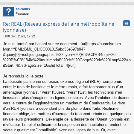
au
t
solcarlus
Passager
Cita
Re: REAL (Réseau express de l'aire métropolitaine
lyonnaise)
08 déc. 2022, 17:22
M
Je suis tombé par hasard sur ce document : [url]https://numelyo.bm-
e
s
lyon.fr/BML:BML_01ICO001015abd53e697b94?
s
&query[0]=isubjectgeographic:%22Lyon%20(Rh%C3%B4ne)%20--
a
%20P%C3%B4le%20multimodal%20de%20Gorge%20de%20Loup%22&h
g
itStart=4&hitPageSize=16&hitTotal=4[/url]
e
n
o
Je reproduis ici le texte :
n
La réussite parisienne du réseau express régional (RER), compromis
l
entre le train de banlieue et le métro urbain, a fait fantasmer plus d'un
u
aménageur lyonnais. "Vers" l'Ouest, "vers" l'Est, les techniciens n'en
finissaient plus d'imaginer les lignes possibles. Avec l'ambition de drainer
vers le centre de l'agglomération un maximum de Courlysards. Le rêve
d'un RER lyonnais a cependant pris du plomb dans l'aile. Réalisme
financier oblige, les maîtres d'ouvrage du transport urbain ont quelque peu
ravalé leurs prétentions. L'exemple de la desserte de l'Ouest lyonnais est
révélateur. Le relief collinaire et la dispersion des habitations rendent le
secteur quasiment "inmaillable" avec des lignes de bus. Or, avec