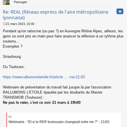
Passager
Cita
Re: REAL (Réseau express de l'aire métropolitaine
lyonnaise)
21 mars 2023, 15:00
M
Pendant qu'on ratiocine (ou pas ?) en Auvergne Rhône Alpes, ailleurs, les
e
s
gens se sont pris en main pour faire avancer la réflexion à un rythme plus
s
soutenu...
a
Exemples ?
g
e
Strasbourg.
n
o
n
Ou Toulouse :
l
u
https://www.rallumonsletoile.fr/article ... -vie-21-03
Webinaire de présentation du travail fait jusque là par l'association
RALLUMONS L'ETOILE épaulée par les étudiants du Master
TRANSMOB (Toulouse) :
Ne pas le rater, c'est ce soir 21 mars à 19h00
Webinaire - "Et si le RER toulousain changeait votre vie ?" - 21/03