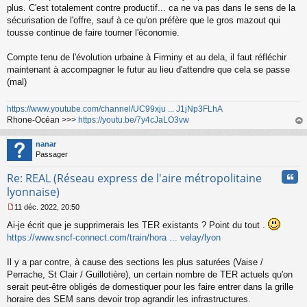
plus. C'est totalement contre productif... ca ne va pas dans le sens de la
sécurisation de l'offre, sauf à ce qu'on préfère que le gros mazout qui
tousse continue de faire tourner l'économie.
Compte tenu de l'évolution urbaine à Firminy et au dela, il faut réfléchir
maintenant à accompagner le futur au lieu d'attendre que cela se passe
(mal)
https://www.youtube.com/channel/UC99xju ... J1jNp3FLhA
Rhone-Océan >>>
https://youtu.be/7y4cJaLO3vw
au
t
nanar
Passager
Cita
Re: REAL (Réseau express de l'aire métropolitaine
lyonnaise)
11 déc. 2022, 20:50
M
Ai-je écrit que je supprimerais les TER existants ? Point du tout .
e
s
https://www.sncf-connect.com/train/hora ... velay/lyon
s
a
Il y a par contre, à cause des sections les plus saturées (Vaise /
g
Perrache, St Clair / Guillotière), un certain nombre de TER actuels qu'on
e
serait peut-être obligés de domestiquer pour les faire entrer dans la grille
n
o
horaire des SEM sans devoir trop agrandir les infrastructures.