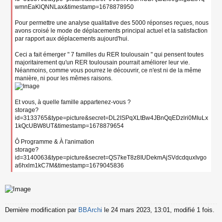
wmnEaKlQNNLax&timestamp=1678878950
Pour permettre une analyse qualitative des 5000 réponses reçues, nous
avons croisé le mode de déplacements principal actuel et la satisfaction
par rapport aux déplacements aujourd'hui.
Ceci a fait émerger " 7 familles du RER toulousain " qui pensent toutes
majoritairement qu'un RER toulousain pourrait améliorer leur vie.
Néanmoins, comme vous pourrez le découvrir, ce n'est ni de la même
manière, ni pour les mêmes raisons.
Et vous, à quelle famille appartenez-vous ?
storage?
id=3133765&type=picture&secret=DL2ISPqXLtBw4JBnQqEDzlri0MIuLx
1kQcUBW8UT&timestamp=1678879654
Ô Programme & À l'animation
storage?
id=3140063&type=picture&secret=QS7keT8z8IUDekmAjSVdcdquxIvgo
a6hxlm1kC7M&timestamp=1679045836
Dernière modification par
BBArchi
le 24 mars 2023, 13:01, modifié 1 fois.