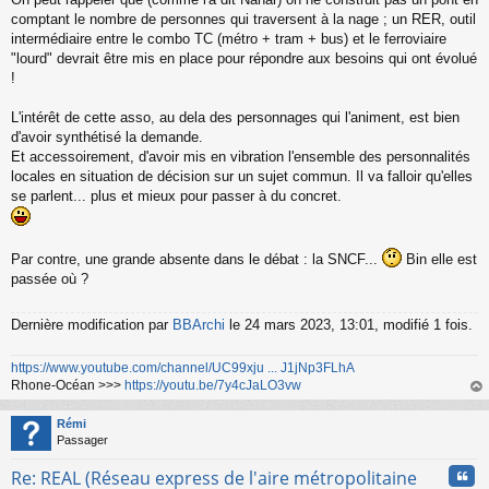
comptant le nombre de personnes qui traversent à la nage ; un RER, outil
intermédiaire entre le combo TC (métro + tram + bus) et le ferroviaire
"lourd" devrait être mis en place pour répondre aux besoins qui ont évolué
!
L'intérêt de cette asso, au dela des personnages qui l'animent, est bien
d'avoir synthétisé la demande.
Et accessoirement, d'avoir mis en vibration l'ensemble des personnalités
locales en situation de décision sur un sujet commun. Il va falloir qu'elles
se parlent... plus et mieux pour passer à du concret.
Par contre, une grande absente dans le débat : la SNCF...
Bin elle est
passée où ?
Dernière modification par
BBArchi
le 24 mars 2023, 13:01, modifié 1 fois.
https://www.youtube.com/channel/UC99xju ... J1jNp3FLhA
Rhone-Océan >>>
https://youtu.be/7y4cJaLO3vw
au
t
Rémi
Passager
Cita
Re: REAL (Réseau express de l'aire métropolitaine