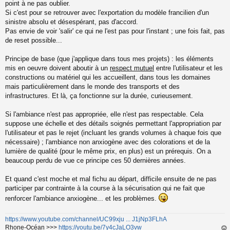
point à ne pas oublier.
Si c'est pour se retrouver avec l'exportation du modèle francilien d'un
sinistre absolu et désespérant, pas d'accord.
Pas envie de voir 'salir' ce qui ne l'est pas pour l'instant ; une fois fait, pas
de reset possible...
Principe de base (que j'applique dans tous mes projets) : les éléments
mis en oeuvre doivent aboutir à un
respect mutuel
entre l'utilisateur et les
constructions ou matériel qui les accueillent, dans tous les domaines
mais particulièrement dans le monde des transports et des
infrastructures. Et là, ça fonctionne sur la durée, curieusement.
Si l'ambiance n'est pas appropriée, elle n'est pas respectable. Cela
suppose une échelle et des détails soignés permettant l'appropriation par
l'utilisateur et pas le rejet (incluant les grands volumes à chaque fois que
nécessaire) ; l'ambiance non anxiogène avec des colorations et de la
lumière de qualité (pour le même prix, en plus) est un prérequis. On a
beaucoup perdu de vue ce principe ces 50 dernières années.
Et quand c'est moche et mal fichu au départ, difficile ensuite de ne pas
participer par contrainte à la course à la sécurisation qui ne fait que
renforcer l'ambiance anxiogène... et les problèmes.
https://www.youtube.com/channel/UC99xju ... J1jNp3FLhA
Rhone-Océan >>>
https://youtu.be/7y4cJaLO3vw