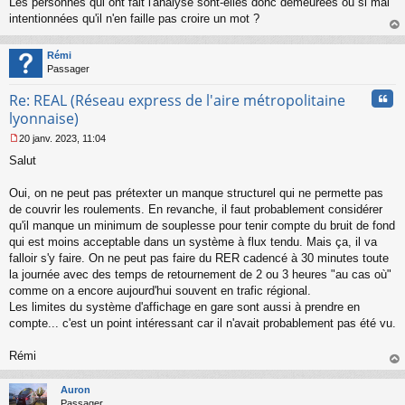
Les personnes qui ont fait l'analyse sont-elles donc demeurées ou si mal
e
s
intentionnées qu'il n'en faille pas croire un mot ?
s
au
a
t
Rémi
g
Passager
e
n
Cita
Re: REAL (Réseau express de l'aire métropolitaine
o
n
lyonnaise)
l
20 janv. 2023, 11:04
u
M
Salut
e
s
s
Oui, on ne peut pas prétexter un manque structurel qui ne permette pas
a
de couvrir les roulements. En revanche, il faut probablement considérer
g
qu'il manque un minimum de souplesse pour tenir compte du bruit de fond
e
qui est moins acceptable dans un système à flux tendu. Mais ça, il va
n
o
falloir s'y faire. On ne peut pas faire du RER cadencé à 30 minutes toute
n
la journée avec des temps de retournement de 2 ou 3 heures "au cas où"
l
comme on a encore aujourd'hui souvent en trafic régional.
u
Les limites du système d'affichage en gare sont aussi à prendre en
compte... c'est un point intéressant car il n'avait probablement pas été vu.
Rémi
au
t
Auron
Passager