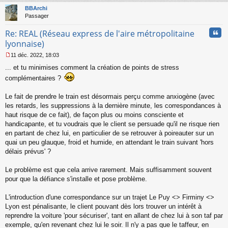
t
BBArchi
Passager
Cita
Re: REAL (Réseau express de l'aire métropolitaine
lyonnaise)
11 déc. 2022, 18:03
M
... et tu minimises comment la création de points de stress
e
s
complémentaires ?
s
a
Le fait de prendre le train est désormais perçu comme anxiogène (avec
g
les retards, les suppressions à la dernière minute, les correspondances à
e
n
haut risque de ce fait), de façon plus ou moins consciente et
o
handicapante, et tu voudrais que le client se persuade qu'il ne risque rien
n
en partant de chez lui, en particulier de se retrouver à poireauter sur un
l
quai un peu glauque, froid et humide, en attendant le train suivant 'hors
u
délais prévus' ?
Le problème est que cela arrive rarement. Mais suffisamment souvent
pour que la défiance s'installe et pose problème.
L'introduction d'une correspondance sur un trajet Le Puy <> Firminy <>
Lyon est pénalisante, le client pouvant dès lors trouver un intérêt à
reprendre la voiture 'pour sécuriser', tant en allant de chez lui à son taf par
exemple, qu'en revenant chez lui le soir. Il n'y a pas que le taffeur, en