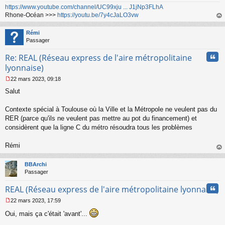
https://www.youtube.com/channel/UC99xju ... J1jNp3FLhA
Rhone-Océan >>>
https://youtu.be/7y4cJaLO3vw
au
t
Rémi
Passager
Cita
Re: REAL (Réseau express de l'aire métropolitaine
lyonnaise)
22 mars 2023, 09:18
M
Salut
e
s
s
Contexte spécial à Toulouse où la Ville et la Métropole ne veulent pas du
a
RER (parce qu'ils ne veulent pas mettre au pot du financement) et
g
considèrent que la ligne C du métro résoudra tous les problèmes
e
n
o
Rémi
n
au
l
t
BBArchi
u
Passager
Cita
REAL (Réseau express de l'aire métropolitaine lyonnaise)
22 mars 2023, 17:59
M
Oui, mais ça c'était 'avant'...
e
s