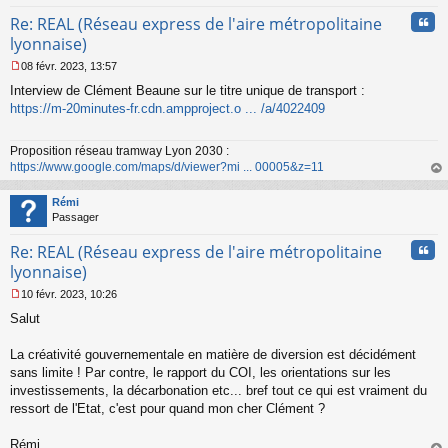
Cita
Re: REAL (Réseau express de l'aire métropolitaine
lyonnaise)
08 févr. 2023, 13:57
M
Interview de Clément Beaune sur le titre unique de transport :
e
s
https://m-20minutes-fr.cdn.ampproject.o ... /a/4022409
s
a
Proposition réseau tramway Lyon 2030 :
g
https://www.google.com/maps/d/viewer?mi ... 00005&z=11
e
n
au
o
t
Rémi
n
Passager
l
u
Cita
Re: REAL (Réseau express de l'aire métropolitaine
lyonnaise)
10 févr. 2023, 10:26
M
Salut
e
s
s
La créativité gouvernementale en matière de diversion est décidément
a
sans limite ! Par contre, le rapport du COI, les orientations sur les
g
investissements, la décarbonation etc... bref tout ce qui est vraiment du
e
ressort de l'Etat, c'est pour quand mon cher Clément ?
n
o
n
Rémi