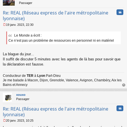
Passager
Cita
Re: REAL (Réseau express de l'aire métropolitaine
lyonnaise)
19 janv. 2023, 22:30
M
e
Le Monde a écrit :
s
Ce n’est pas un problème de ressources en personnel ni en matériel
s
a
g
e
La blague du jour...
n
Il suffit de discuter 5 minutes avec les agents de là bas pour savoir que
o
la déclaration est fausse.
n
l
u
Conducteur de
TER
à
Lyon
Part-Dieu
Je me balade à Macon, Dijon, Grenoble, Valence, Avignon, Chambéry, Aix les
Bains et Annecy
au
t
xouxo
Passager
Cita
Re: REAL (Réseau express de l'aire métropolitaine
lyonnaise)
20 janv. 2023, 10:25
M