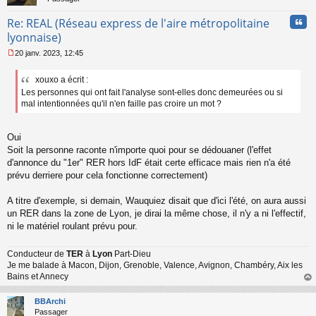
Cita
Re: REAL (Réseau express de l'aire métropolitaine
lyonnaise)
20 janv. 2023, 12:45
M
e
xouxo a écrit :
s
Les personnes qui ont fait l'analyse sont-elles donc demeurées ou si
s
a
mal intentionnées qu'il n'en faille pas croire un mot ?
g
e
n
Oui
o
Soit la personne raconte n'importe quoi pour se dédouaner (l'effet
n
d'annonce du "1er" RER hors IdF était certe efficace mais rien n'a été
l
prévu derriere pour cela fonctionne correctement)
u
A titre d'exemple, si demain, Wauquiez disait que d'ici l'été, on aura aussi
un RER dans la zone de Lyon, je dirai la même chose, il n'y a ni l'effectif,
ni le matériel roulant prévu pour.
Conducteur de
TER
à
Lyon
Part-Dieu
Je me balade à Macon, Dijon, Grenoble, Valence, Avignon, Chambéry, Aix les
Bains et Annecy
au
t
BBArchi
Passager