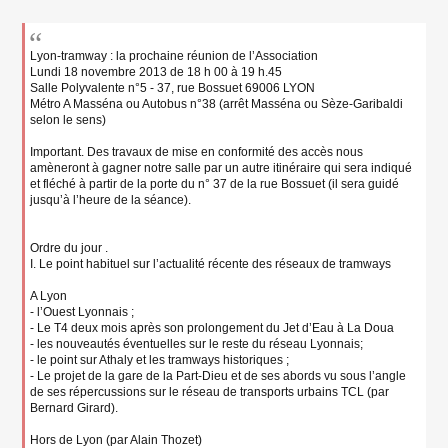
s
s
a
g
Lyon-tramway : la prochaine réunion de l’Association
e
Lundi 18 novembre 2013 de 18 h 00 à 19 h.45
n
Salle Polyvalente n°5 - 37, rue Bossuet 69006 LYON
o
Métro A Masséna ou Autobus n°38 (arrêt Masséna ou Sèze-Garibaldi
n
selon le sens)
l
u
Important. Des travaux de mise en conformité des accès nous
amèneront à gagner notre salle par un autre itinéraire qui sera indiqué
et fléché à partir de la porte du n° 37 de la rue Bossuet (il sera guidé
jusqu’à l’heure de la séance).
Ordre du jour .
I. Le point habituel sur l’actualité récente des réseaux de tramways
A Lyon
- l’Ouest Lyonnais ;
- Le T4 deux mois après son prolongement du Jet d’Eau à La Doua
- les nouveautés éventuelles sur le reste du réseau Lyonnais;
- le point sur Athaly et les tramways historiques ;
- Le projet de la gare de la Part-Dieu et de ses abords vu sous l’angle
de ses répercussions sur le réseau de transports urbains TCL (par
Bernard Girard).
Hors de Lyon (par Alain Thozet)