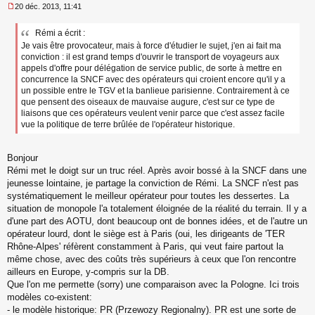
20 déc. 2013, 11:41
M
e
Rémi a écrit :
s
Je vais être provocateur, mais à force d'étudier le sujet, j'en ai fait ma
s
a
conviction : il est grand temps d'ouvrir le transport de voyageurs aux
g
appels d'offre pour délégation de service public, de sorte à mettre en
e
concurrence la SNCF avec des opérateurs qui croient encore qu'il y a
n
un possible entre le TGV et la banlieue parisienne. Contrairement à ce
o
que pensent des oiseaux de mauvaise augure, c'est sur ce type de
n
liaisons que ces opérateurs veulent venir parce que c'est assez facile
l
vue la politique de terre brûlée de l'opérateur historique.
u
Bonjour
Rémi met le doigt sur un truc réel. Après avoir bossé à la SNCF dans une
jeunesse lointaine, je partage la conviction de Rémi. La SNCF n'est pas
systématiquement le meilleur opérateur pour toutes les dessertes. La
situation de monopole l'a totalement éloignée de la réalité du terrain. Il y a
d'une part des AOTU, dont beaucoup ont de bonnes idées, et de l'autre un
opérateur lourd, dont le siège est à Paris (oui, les dirigeants de 'TER
Rhône-Alpes' réfèrent constamment à Paris, qui veut faire partout la
même chose, avec des coûts très supérieurs à ceux que l'on rencontre
ailleurs en Europe, y-compris sur la DB.
Que l'on me permette (sorry) une comparaison avec la Pologne. Ici trois
modèles co-existent:
- le modèle historique: PR (Przewozy Regionalny). PR est une sorte de