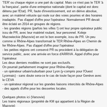
'TER' ou chaque région a une part du capital. Mais ce n'est pas le TER 'à
la française', partie d'une entreprise nationale (dont le capital est donc
détenu par l'Etat). PR, faute d'investissement, est en dérive absolue,
avec un matériel vétuste qui roule sur des voies pourries et des horaires
inadaptés. Pas d'appel d'offre pour l'opérateur. Normalement PR devait
être éclaté en 2014 en groupes de régions.
- les grandes régions (parfois les villes !) ont leur propre opérateur public
issu de PR, avec leur matériel roulant, leur personnel. Koleje
Mazowieckie (Mazovie) en est le bon exemple, issu de PR. Un peu
comme si Rhône-Alpes transformait le TER Rhône-Alpes en Chemin de
fer Rhône-Alpes. Pas d'appel d'offre pour l'opérateur.
- les petites régions ont conservé PR ou procèdent à la délégation de
service public, avec une arrivée en force d'ARRIVA. Appel d'offre pour
l'opérateur.
Les deux derniers modèles ne sont pas exclusifs.
On pourrait parfaitement imaginer pour Rhône-Alpes:
- un opérateur urbain/suburbain pour Lyon (y-compris pour l'Ouest
Lyonnais) - sans doute sera-ce le cas de toute façon pour Genève avec
le CEVA
- un opérateur régional sur les grandes liaisons intercités de Rhône-Alpes
- des appels d'offre pour les dessertes locales.
Quelques photos ici (Varsovie)
Les trains régionaux (propriété de KM qui appartient à la Région de
Mazovie)