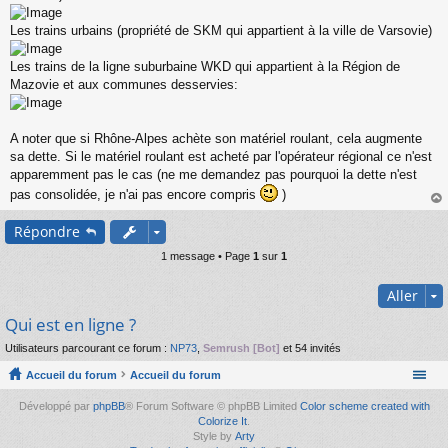
Les trains urbains (propriété de SKM qui appartient à la ville de Varsovie)
Les trains de la ligne suburbaine WKD qui appartient à la Région de
Mazovie et aux communes desservies:
A noter que si Rhône-Alpes achète son matériel roulant, cela augmente
sa dette. Si le matériel roulant est acheté par l'opérateur régional ce n'est
apparemment pas le cas (ne me demandez pas pourquoi la dette n'est
pas consolidée, je n'ai pas encore compris
)
au
Répondre
t
1 message • Page
1
sur
1
Aller
Qui est en ligne ?
Utilisateurs parcourant ce forum :
NP73
,
Semrush [Bot]
et 54 invités
Accueil du forum
Accueil du forum
Développé par
phpBB
® Forum Software © phpBB Limited
Color scheme created with
Colorize It
.
Style by
Arty