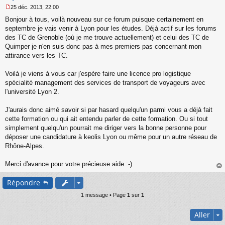
25 déc. 2013, 22:00
M
Bonjour à tous, voilà nouveau sur ce forum puisque certainement en
e
s
septembre je vais venir à Lyon pour les études. Déjà actif sur les forums
s
des TC de Grenoble (où je me trouve actuellement) et celui des TC de
a
Quimper je n'en suis donc pas à mes premiers pas concernant mon
g
attirance vers les TC.
e
n
o
Voilà je viens à vous car j'espère faire une licence pro logistique
n
spécialité management des services de transport de voyageurs avec
l
l'université Lyon 2.
u
J'aurais donc aimé savoir si par hasard quelqu'un parmi vous a déjà fait
cette formation ou qui ait entendu parler de cette formation. Ou si tout
simplement quelqu'un pourrait me diriger vers la bonne personne pour
déposer une candidature à keolis Lyon ou même pour un autre réseau de
Rhône-Alpes.
Merci d'avance pour votre précieuse aide :-)
au
Répondre
t
1 message • Page
1
sur
1
Aller