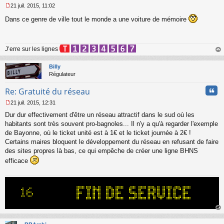
21 juil. 2015, 11:02
M
Dans ce genre de ville tout le monde a une voiture de mémoire
e
s
s
a
J’erre sur les lignes
g
e
au
n
t
Billy
o
Régulateur
n
l
Cita
Re: Gratuité du réseau
u
21 juil. 2015, 12:31
M
Dur dur effectivement d'être un réseau attractif dans le sud où les
e
s
habitants sont très souvent pro-bagnoles... Il n'y a qu'à regarder l'exemple
s
de Bayonne, où le ticket unité est à 1€ et le ticket journée à 2€ !
a
Certains maires bloquent le développement du réseau en refusant de faire
g
des sites propres là bas, ce qui empêche de créer une ligne BHNS
e
efficace
n
o
n
l
u
au
t