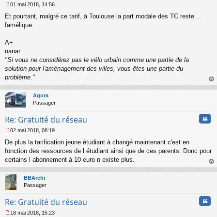
01 mai 2018, 14:56
M
Et pourtant, malgré ce tarif, à Toulouse la part modale des TC reste ...
e
s
famélique.
s
a
A+
g
nanar
e
"Si vous ne considérez pas le vélo urbain comme une partie de la
n
o
solution pour l'aménagement des villes, vous êtes une partie du
n
problème."
l
au
u
t
Agora
Passager
Cita
Re: Gratuité du réseau
02 mai 2018, 08:19
M
De plus la tarification jeune étudiant à changé maintenant c'est en
e
s
fonction des ressources de l étudiant ainsi que de ces parents. Donc pour
s
certains l abonnement à 10 euro n existe plus.
a
au
g
t
BBArchi
e
Passager
n
o
Cita
Re: Gratuité du réseau
n
l
18 mai 2018, 15:23
u