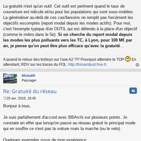
La gratuité n'est qu'un outil. Cet outil est pertinent quand le taux de
couverture est ridicule et/ou pour les populations qui sont sous-mobiles.
La généraliser au-delà de ces cas/besoins ne remplit pas forcément les
objectifs escomptés (report modal depuis les modes actifs). Pour moi,
c'est l'exemple typique d'un OUTIL qui est défendu à la place d'un objectif
(comme le métro dans le 5e).
Si on cherche du report modal depuis
les modes les plus polluants vers les TC, à Lyon, pour 100 M€ par
an, je pense qu'on peut être plus efficace qu'avec la gratuité
...
A quand le retour des trolleys sur l'axe A2 ?!? Pourquoi attendre le TOP
En
attendant, RDV sur les traces du FOL:
http://folsaintjust.free.fr
.
au
t
Micka69
Passager
Cita
Re: Gratuité du réseau
25 avr. 2018, 18:45
M
Bonjour à tous,
e
s
s
Je suis parfaîtement d'accord avec BBArchi sur plusieurs points. Je
a
constate en effet que lorsqu'on passé au réseau gratuit le principal mode
g
qui en souffre ce n'est pas la voiture mais la marche (ou le velo).
e
n
o
Quelques exemples issus de mon expérience.