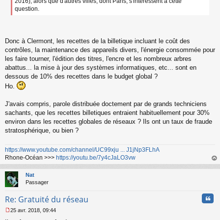
2016), alors que d'autres villes, dont Paris, s'intéressent à cette
question.
Donc à Clermont, les recettes de la billetique incluant le coût des
contrôles, la maintenance des appareils divers, l'énergie consommée pour
les faire tourner, l'édition des titres, l'encre et les nombreux arbres
abattus... la mise à jour des systèmes informatiques, etc... sont en
dessous de 10% des recettes dans le budget global ?
Ho.
J'avais compris, parole distribuée doctement par de grands techniciens
sachants, que les recettes billetiques entraient habituellement pour 30%
environ dans les recettes globales de réseaux ? Ils ont un taux de fraude
stratosphérique, ou bien ?
https://www.youtube.com/channel/UC99xju ... J1jNp3FLhA
Rhone-Océan >>>
https://youtu.be/7y4cJaLO3vw
au
t
Nat
Passager
Cita
Re: Gratuité du réseau
25 avr. 2018, 09:44
M