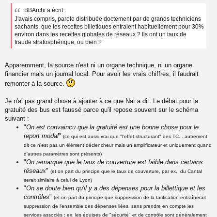
u
e
BBArchi a écrit :
s
J'avais compris, parole distribuée doctement par de grands techniciens
s
a
sachants, que les recettes billetiques entraient habituellement pour 30%
g
environ dans les recettes globales de réseaux ? Ils ont un taux de
e
fraude stratosphérique, ou bien ?
n
o
n
Apparemment, la source n'est ni un organe technique, ni un organe
l
financier mais un journal local. Pour avoir les vrais chiffres, il faudrait
u
remonter à la source.
Je n'ai pas grand chose à ajouter à ce que Nat a dit. Le débat pour la
gratuité des bus est faussé parce qu'il repose souvent sur le schéma
suivant :
"
On est convaincu que la gratuité est une bonne chose pour le
report modal
"
(ce qui est aussi vrai que "l'effet structurant" des TC... autrement
dit ce n'est pas un élément déclencheur mais un amplificateur et uniquement quand
d'autres paramètres sont présents)
"
On remarque que le taux de couverture est faible dans certains
réseaux
"
(et on part du principe que le taux de couverture, par ex., du Cantal
serait similaire à celui de Lyon)
"
On se doute bien qu'il y a des dépenses pour la billettique et les
contrôles
"
(et on part du principe que suppression de la tarification entraînerait
suppression de l'ensemble des dépenses liées, sans prendre en compte les
services associés : ex. les équipes de "sécurité" et de contrôle sont généralement