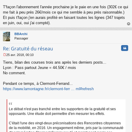
e
T'façon l'abonnement l'année prochaine je le paie en une fois (302€ ce qui
n
o
me fait à peu près 26€/mois ce qui me semble à peu près raisonnable.)
n
Et puis t'façon j'en aurais profité en faisant toutes les lignes (347 trajets
l
en juin, oui, oui j'ai compté).
u
au
t
BBArchi
Passager
Cita
Re: Gratuité du réseau
25 avr. 2018, 00:10
M
Tiens, bilan des courses trois ans après les derniers posts...
e
s
Lyon : Pass partout Jeune = 44.50€ / mois
s
No comment.
a
g
Pendant ce temps, à Clermont-Ferrand...
e
https://www.lamontagne.fr/clermont-ferr ... ml#refresh
n
o
n
l
u
Le débat n'est pas tranché entre les supporters de la gratuité et ses
opposants. Une étude doit permettre d'en mesurer les effets.
C'était l'une des vingt-deux préconisations des Rencontres citoyennes
de la mobilité, en 2016. Un engagement même, pris par la communauté