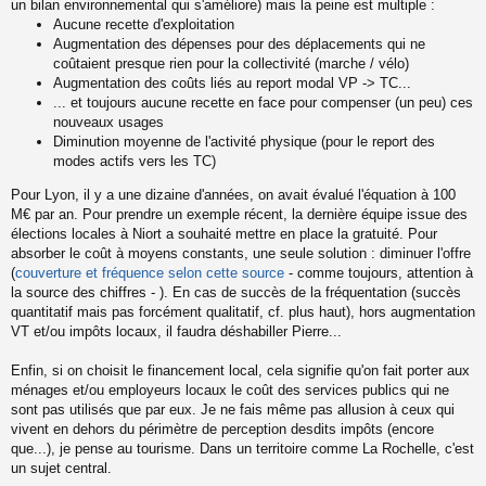
un bilan environnemental qui s'améliore) mais la peine est multiple :
Aucune recette d'exploitation
Augmentation des dépenses pour des déplacements qui ne
coûtaient presque rien pour la collectivité (marche / vélo)
Augmentation des coûts liés au report modal VP -> TC...
... et toujours aucune recette en face pour compenser (un peu) ces
nouveaux usages
Diminution moyenne de l'activité physique (pour le report des
modes actifs vers les TC)
Pour Lyon, il y a une dizaine d'années, on avait évalué l'équation à 100
M€ par an. Pour prendre un exemple récent, la dernière équipe issue des
élections locales à Niort a souhaité mettre en place la gratuité. Pour
absorber le coût à moyens constants, une seule solution : diminuer l'offre
(
couverture et fréquence selon cette source
- comme toujours, attention à
la source des chiffres - ). En cas de succès de la fréquentation (succès
quantitatif mais pas forcément qualitatif, cf. plus haut), hors augmentation
VT et/ou impôts locaux, il faudra déshabiller Pierre...
Enfin, si on choisit le financement local, cela signifie qu'on fait porter aux
ménages et/ou employeurs locaux le coût des services publics qui ne
sont pas utilisés que par eux. Je ne fais même pas allusion à ceux qui
vivent en dehors du périmètre de perception desdits impôts (encore
que...), je pense au tourisme. Dans un territoire comme La Rochelle, c'est
un sujet central.