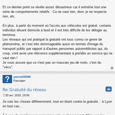
e
Et ce dernier point se révèle assez désastreux car il entraîne tout une
n
o
série de comportements relatifs : Ca ne vaut rien, donc je ne respecte
n
rien, etc.
l
u
En plus, à partir du moment où l'accès aux véhicules est gratuit, certains
individus élisent domicile à bord et il est très difficile de les déloger au
terminus.
Les réseaux qui ont pratiqué la gratuité ont tous connu ce genre de
phénomène, et c'est très dommageable aussi en termes d'image du
transport public par rapport à d'autres personnes automobilistes qui, du
coup, vont avoir une réticence supplémentaire à prendre un service qui ne
vaut rien !
Je vous assure que ce n'est pas un mauvais jeu de mots, c'est du
"vécu".
au
t
yanns040586
Passager
Cita
Re: Gratuité du réseau
30 avr. 2018, 18:06
M
Je vois les choses différemment, tout en étant contre la gratuité... à Lyon
e
s
en tout cas...
s
a