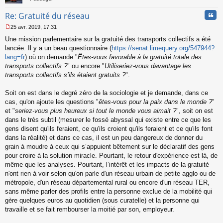
Cita
Re: Gratuité du réseau
25 avr. 2019, 17:31
M
Une mission parlementaire sur la gratuité des transports collectifs a été
e
s
lancée. Il y a un beau questionnaire (
https://senat.limequery.org/547944?
s
lang=fr
) où on demande "
Êtes-vous favorable à la gratuité totale des
a
transports collectifs ?
" ou encore "
Utiliseriez-vous davantage les
g
transports collectifs s’ils étaient gratuits ?
".
e
n
o
Soit on est dans le degré zéro de la sociologie et je demande, dans ce
n
cas, qu'on ajoute les questions "
êtes-vous pour la paix dans le monde ?
"
l
et "
seriez-vous plus heureux si tout le monde vous aimait ?
", soit on est
u
dans le très subtil (mesurer le fossé abyssal qui existe entre ce que les
gens disent qu'ils feraient, ce qu'ils croient qu'ils feraient et ce qu'ils font
dans la réalité) et dans ce cas, il est un peu dangereux de donner du
grain à moudre à ceux qui s’appuient bêtement sur le déclaratif des gens
pour croire à la solution miracle. Pourtant, le retour d'expérience est là, de
même que les analyses. Pourtant, l’intérêt et les impacts de la gratuité
n'ont rien à voir selon qu'on parle d'un réseau urbain de petite agglo ou de
métropole, d'un réseau départemental rural ou encore d'un réseau TER,
sans même parler des profils entre la personne exclue de la mobilité qui
gère quelques euros au quotidien (sous curatelle) et la personne qui
travaille et se fait rembourser la moitié par son, employeur.