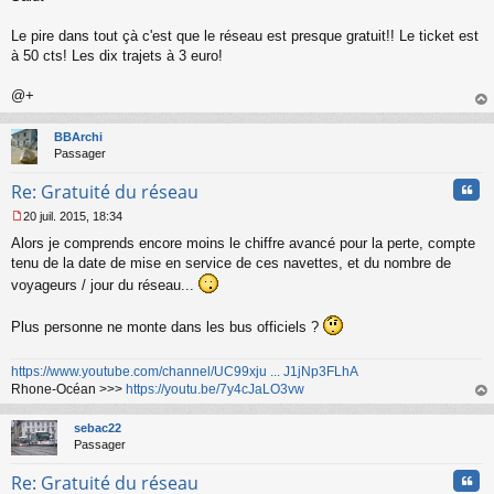
s
s
Le pire dans tout çà c'est que le réseau est presque gratuit!! Le ticket est
a
à 50 cts! Les dix trajets à 3 euro!
g
e
@+
n
o
au
n
t
BBArchi
l
Passager
u
Cita
Re: Gratuité du réseau
20 juil. 2015, 18:34
M
Alors je comprends encore moins le chiffre avancé pour la perte, compte
e
s
tenu de la date de mise en service de ces navettes, et du nombre de
s
voyageurs / jour du réseau...
a
g
Plus personne ne monte dans les bus officiels ?
e
n
o
https://www.youtube.com/channel/UC99xju ... J1jNp3FLhA
n
Rhone-Océan >>>
https://youtu.be/7y4cJaLO3vw
l
au
u
t
sebac22
Passager
Cita
Re: Gratuité du réseau