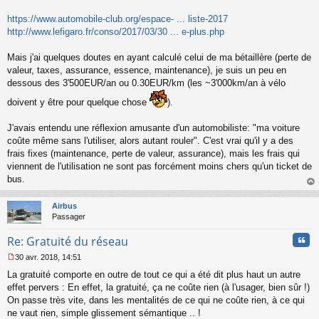
n
o
https://www.automobile-club.org/espace- ... liste-2017
n
http://www.lefigaro.fr/conso/2017/03/30 ... e-plus.php
l
u
Mais j'ai quelques doutes en ayant calculé celui de ma bétaillère (perte de
valeur, taxes, assurance, essence, maintenance), je suis un peu en
dessous des 3'500EUR/an ou 0.30EUR/km (les ~3'000km/an à vélo
doivent y être pour quelque chose
).
J'avais entendu une réflexion amusante d'un automobiliste: "ma voiture
coûte même sans l'utiliser, alors autant rouler". C'est vrai qu'il y a des
frais fixes (maintenance, perte de valeur, assurance), mais les frais qui
viennent de l'utilisation ne sont pas forcément moins chers qu'un ticket de
bus.
au
t
Airbus
Passager
Cita
Re: Gratuité du réseau
30 avr. 2018, 14:51
M
La gratuité comporte en outre de tout ce qui a été dit plus haut un autre
e
s
effet pervers : En effet, la gratuité, ça ne coûte rien (à l'usager, bien sûr !)
s
On passe très vite, dans les mentalités de ce qui ne coûte rien, à ce qui
a
ne vaut rien, simple glissement sémantique .. !
g