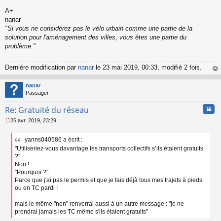
A+
nanar
"Si vous ne considérez pas le vélo urbain comme une partie de la
solution pour l'aménagement des villes, vous êtes une partie du
problème."
Dernière modification par
nanar
le 23 mai 2019, 00:33, modifié 2 fois.
au
t
nanar
Passager
Cita
Re: Gratuité du réseau
25 avr. 2019, 23:29
M
e
yanns040586 a écrit :
s
"Utiliseriez-vous davantage les transports collectifs s’ils étaient gratuits
s
a
?"
g
Non !
e
"Pourquoi ?"
n
Parce que j'ai pas le permis et que je fais déjà tous mes trajets à pieds
o
ou en TC pardi !
n
l
mais le même "non" renverrai aussi à un autre message : "je ne
u
prendrai jamais les TC même s'ils étaient gratuits"