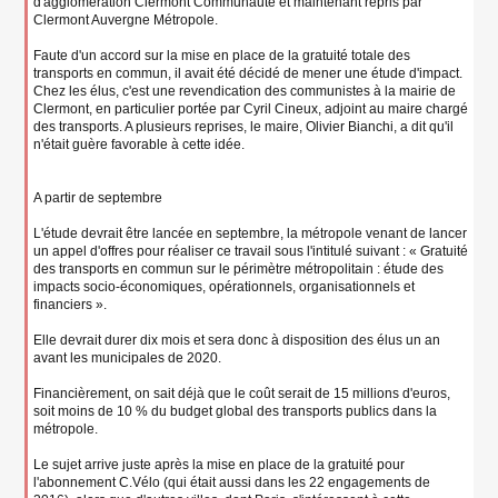
d'agglomération Clermont Communauté et maintenant repris par
Clermont Auvergne Métropole.
Faute d'un accord sur la mise en place de la gratuité totale des
transports en commun, il avait été décidé de mener une étude d'impact.
Chez les élus, c'est une revendication des communistes à la mairie de
Clermont, en particulier portée par Cyril Cineux, adjoint au maire chargé
des transports. A plusieurs reprises, le maire, Olivier Bianchi, a dit qu'il
n'était guère favorable à cette idée.
A partir de septembre
L'étude devrait être lancée en septembre, la métropole venant de lancer
un appel d'offres pour réaliser ce travail sous l'intitulé suivant : « Gratuité
des transports en commun sur le périmètre métropolitain : étude des
impacts socio-économiques, opérationnels, organisationnels et
financiers ».
Elle devrait durer dix mois et sera donc à disposition des élus un an
avant les municipales de 2020.
Financièrement, on sait déjà que le coût serait de 15 millions d'euros,
soit moins de 10 % du budget global des transports publics dans la
métropole.
Le sujet arrive juste après la mise en place de la gratuité pour
l'abonnement C.Vélo (qui était aussi dans les 22 engagements de