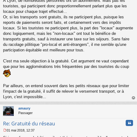
À Lyon, de nombreuses personnes ont un abonnement. Mais pas les
g
touristes, qui participent donc proportionnellement parlant plus que les
e
locaux pour chaque trajet effectué...
n
o
Or, si les transports sont gratuits, ils ne participent plus, puisque les
n
reports de paiements seront faits, et certainement vers des impôts
l
locaux. Si les touristes ne participent plus, la part des "locaux" augmente
u
donc logiquement, mais les "non-locaux" ont tout le bénéfice de
transports gratuits, sauf à instaurer une taxe sur les séjours. Sans faire
du racolage pôlitique "pro-local et anti-étrangers", il me semble qu'une
participation équitable est meilleure pour tous.
C'est ma seule objection à la gratuité. Cet argument ne vaut cependant
que pour les agglomérations très fréquentées par des touristes du coup
Par ailleurs, on entend souvent dans les petits réseaux que pour limiter
l'impact de la gratuité, il suffit de relever le versement transport, or à
Lyon, c'est impossible...
au
t
amaury
Passager
Cita
Re: Gratuité du réseau
01 mai 2018, 12:37
M