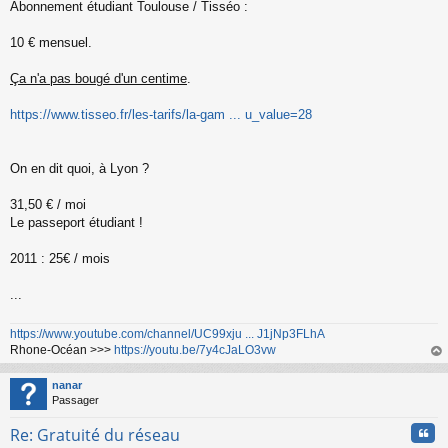
Abonnement étudiant Toulouse / Tisséo :
g
e
10 € mensuel.
n
o
n
Ça n'a pas bougé d'un centime
.
l
u
https://www.tisseo.fr/les-tarifs/la-gam ... u_value=28
On en dit quoi, à Lyon ?
31,50 € / moi
Le passeport étudiant !
2011 : 25€ / mois
...
https://www.youtube.com/channel/UC99xju ... J1jNp3FLhA
Rhone-Océan >>>
https://youtu.be/7y4cJaLO3vw
au
t
nanar
Passager
Cita
Re: Gratuité du réseau