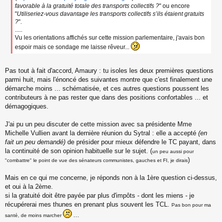
e
favorable à la gratuité totale des transports collectifs ?
" ou encore
n
"
Utiliseriez-vous davantage les transports collectifs s’ils étaient gratuits
o
?
".
n
.....
l
Vu les orientations affichés sur cette mission parlementaire, j'avais bon
u
espoir mais ce sondage me laisse rêveur...
Pas tout à fait d'accord, Amaury : tu isoles les deux premières questions
parmi huit, mais l'énoncé des suivantes montre que c'est finalement une
démarche moins ... schématisée, et ces autres questions poussent les
contributeurs à ne pas rester que dans des positions confortables ... et
démagogiques.
J'ai pu un peu discuter de cette mission avec sa présidente Mme
Michelle Vullien avant la dernière réunion du Sytral : elle a accepté
(en
fait un peu demandé)
de présider pour mieux défendre le TC payant, dans
la continuité de son opinion habituelle sur le sujet. (
un peu aussi pour
)
"combattre" le point de vue des sénateurs communistes, gauches et FI, je dirais
Mais en ce qui me concerne, je réponds non à la 1ère question ci-dessus,
et oui à la 2ème.
si la gratuité doit être payée par plus d'impôts - dont les miens - je
récupérerai mes thunes en prenant plus souvent les TCL.
Pas bon pour ma
...
santé, de moins marcher