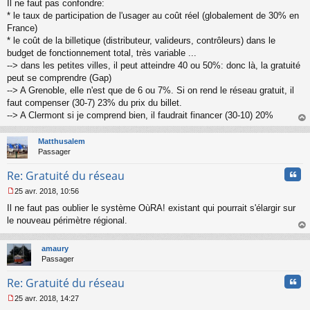
Il ne faut pas confondre:
e
s
* le taux de participation de l'usager au coût réel (globalement de 30% en
s
France)
a
* le coût de la billetique (distributeur, valideurs, contrôleurs) dans le
g
budget de fonctionnement total, très variable ...
e
--> dans les petites villes, il peut atteindre 40 ou 50%: donc là, la gratuité
n
o
peut se comprendre (Gap)
n
--> A Grenoble, elle n'est que de 6 ou 7%. Si on rend le réseau gratuit, il
l
faut compenser (30-7) 23% du prix du billet.
u
--> A Clermont si je comprend bien, il faudrait financer (30-10) 20%
au
t
Matthusalem
Passager
Cita
Re: Gratuité du réseau
25 avr. 2018, 10:56
M
Il ne faut pas oublier le système OùRA! existant qui pourrait s'élargir sur
e
s
le nouveau périmètre régional.
s
au
a
t
amaury
g
Passager
e
n
Cita
Re: Gratuité du réseau
o
n
25 avr. 2018, 14:27
l
M