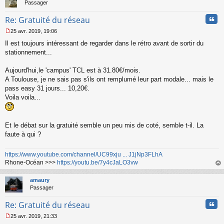
Passager
Cita
Re: Gratuité du réseau
25 avr. 2019, 19:06
M
Il est toujours intéressant de regarder dans le rétro avant de sortir du
e
s
stationnement...
s
a
Aujourd'hui,le 'campus' TCL est à 31.80€/mois.
g
A Toulouse, je ne sais pas s'ils ont remplumé leur part modale... mais le
e
pass easy 31 jours... 10,20€.
n
o
Voila voila...
n
l
u
Et le débat sur la gratuité semble un peu mis de coté, semble t-il. La
faute à qui ?
https://www.youtube.com/channel/UC99xju ... J1jNp3FLhA
Rhone-Océan >>>
https://youtu.be/7y4cJaLO3vw
au
t
amaury
Passager
Cita
Re: Gratuité du réseau
25 avr. 2019, 21:33
M