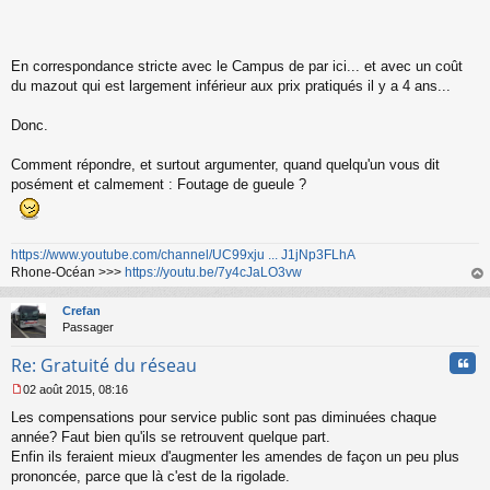
En correspondance stricte avec le Campus de par ici... et avec un coût
du mazout qui est largement inférieur aux prix pratiqués il y a 4 ans...
Donc.
Comment répondre, et surtout argumenter, quand quelqu'un vous dit
posément et calmement : Foutage de gueule ?
https://www.youtube.com/channel/UC99xju ... J1jNp3FLhA
Rhone-Océan >>>
https://youtu.be/7y4cJaLO3vw
au
t
Crefan
Passager
Cita
Re: Gratuité du réseau
02 août 2015, 08:16
M
Les compensations pour service public sont pas diminuées chaque
e
s
année? Faut bien qu'ils se retrouvent quelque part.
s
Enfin ils feraient mieux d'augmenter les amendes de façon un peu plus
a
prononcée, parce que là c'est de la rigolade.
g