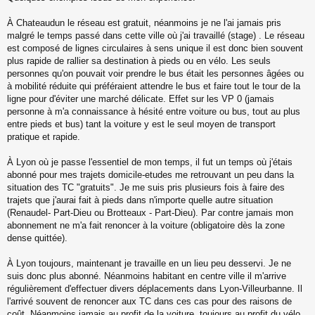
n
l
À Chateaudun le réseau est gratuit, néanmoins je ne l'ai jamais pris
u
malgré le temps passé dans cette ville où j'ai travaillé (stage) . Le réseau
est composé de lignes circulaires à sens unique il est donc bien souvent
plus rapide de rallier sa destination à pieds ou en vélo. Les seuls
personnes qu'on pouvait voir prendre le bus était les personnes âgées ou
à mobilité réduite qui préféraient attendre le bus et faire tout le tour de la
ligne pour d'éviter une marché délicate. Effet sur les VP 0 (jamais
personne à m'a connaissance à hésité entre voiture ou bus, tout au plus
entre pieds et bus) tant la voiture y est le seul moyen de transport
pratique et rapide.
À Lyon où je passe l'essentiel de mon temps, il fut un temps où j'étais
abonné pour mes trajets domicile-etudes me retrouvant un peu dans la
situation des TC "gratuits". Je me suis pris plusieurs fois à faire des
trajets que j'aurai fait à pieds dans n'importe quelle autre situation
(Renaudel- Part-Dieu ou Brotteaux - Part-Dieu). Par contre jamais mon
abonnement ne m'a fait renoncer à la voiture (obligatoire dès la zone
dense quittée).
À Lyon toujours, maintenant je travaille en un lieu peu desservi. Je ne
suis donc plus abonné. Néanmoins habitant en centre ville il m'arrive
régulièrement d'effectuer divers déplacements dans Lyon-Villeurbanne. Il
l'arrivé souvent de renoncer aux TC dans ces cas pour des raisons de
coût. Néanmoins jamais au profit de la voiture, toujours au profit du vélo