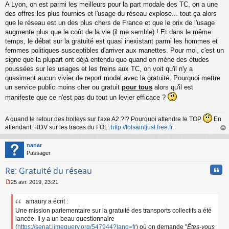
A Lyon, on est parmi les meilleurs pour la part modale des TC, on a une
e
s
des offres les plus fournies et l'usage du réseau explose... tout ça alors
s
que le réseau est un des plus chers de France et que le prix de l'usage
a
augmente plus que le coût de la vie (il me semble) ! Et dans le même
g
temps, le débat sur la gratuité est quasi inexistant parmi les hommes et
e
femmes politiques susceptibles d'arriver aux manettes. Pour moi, c'est un
n
o
signe que la plupart ont déjà entendu que quand on mène des études
n
poussées sur les usages et les freins aux TC, on voit qu'il n'y a
l
quasiment aucun vivier de report modal avec la gratuité. Pourquoi mettre
u
un service public moins cher ou gratuit
pour tous
alors qu'il est
manifeste que ce n'est pas du tout un levier efficace ?
A quand le retour des trolleys sur l'axe A2 ?!? Pourquoi attendre le TOP
En
attendant, RDV sur les traces du FOL:
http://folsaintjust.free.fr
.
au
t
nanar
Passager
Cita
Re: Gratuité du réseau
25 avr. 2019, 23:21
M
e
amaury a écrit :
s
Une mission parlementaire sur la gratuité des transports collectifs a été
s
a
lancée. Il y a un beau questionnaire
g
(
https://senat.limequery.org/547944?lang=fr
) où on demande "
Êtes-vous