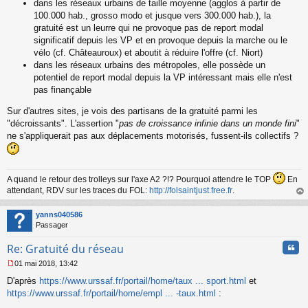
dans les réseaux urbains de taille moyenne (agglos à partir de
100.000 hab., grosso modo et jusque vers 300.000 hab.), la
gratuité est un leurre qui ne provoque pas de report modal
significatif depuis les VP et en provoque depuis la marche ou le
vélo (cf. Châteauroux) et aboutit à réduire l'offre (cf. Niort)
dans les réseaux urbains des métropoles, elle possède un
potentiel de report modal depuis la VP intéressant mais elle n'est
pas finançable
Sur d'autres sites, je vois des partisans de la gratuité parmi les
"décroissants". L'assertion "
pas de croissance infinie dans un monde fini
"
ne s'appliquerait pas aux déplacements motorisés, fussent-ils collectifs ?
A quand le retour des trolleys sur l'axe A2 ?!? Pourquoi attendre le TOP
En
attendant, RDV sur les traces du FOL:
http://folsaintjust.free.fr
.
au
t
yanns040586
Passager
Cita
Re: Gratuité du réseau
01 mai 2018, 13:42
M
D'après
https://www.urssaf.fr/portail/home/taux ... sport.html
et
e
s
https://www.urssaf.fr/portail/home/empl ... -taux.html
:
s