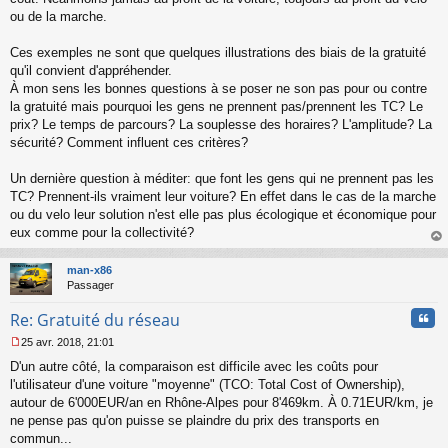
ou de la marche.
Ces exemples ne sont que quelques illustrations des biais de la gratuité
qu'il convient d'appréhender.
À mon sens les bonnes questions à se poser ne son pas pour ou contre
la gratuité mais pourquoi les gens ne prennent pas/prennent les TC? Le
prix? Le temps de parcours? La souplesse des horaires? L'amplitude? La
sécurité? Comment influent ces critères?
Un dernière question à méditer: que font les gens qui ne prennent pas les
TC? Prennent-ils vraiment leur voiture? En effet dans le cas de la marche
ou du velo leur solution n'est elle pas plus écologique et économique pour
eux comme pour la collectivité?
au
t
man-x86
Passager
Cita
Re: Gratuité du réseau
25 avr. 2018, 21:01
M
D'un autre côté, la comparaison est difficile avec les coûts pour
e
s
l'utilisateur d'une voiture "moyenne" (TCO: Total Cost of Ownership),
s
autour de 6'000EUR/an en Rhône-Alpes pour 8'469km. À 0.71EUR/km, je
a
ne pense pas qu'on puisse se plaindre du prix des transports en
g
commun...
e