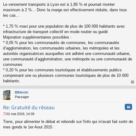
a
Le versement transports à Lyon est à 1,85 % et pourrait monter
g
maximum à 2 %... Donc la marge est effectivement réduite, dans tous
e
les cas...
n
o
n
* 1,75 % maxi pour une population de plus de 100 000 habitants avec
l
infrastructure de transport collectif en mode routier ou guidé
u
Majoration supplémentaires possibles :
* 0,05 % pour les communautés de communes, les communautés
d’agglomération, les communautés urbaines, les métropoles et les
autorités organisatrices auxquelles ont adhéré une communauté urbaine,
une communauté d’agglomération, une métropole ou une communauté de
communes
* 0,20 % pour les communes touristiques et établissements publics
comprenant une ou plusieurs communes touristiques de plus de 10 000
habitants.
au
t
BBArchi
Passager
Cita
Re: Gratuité du réseau
01 mai 2018, 14:39
M
Tiens, pour alimenter le débat et rebondir sur l'info qui m'avait fait sortir de
e
s
mes gonds le 1er Aout 2015 :
s
a