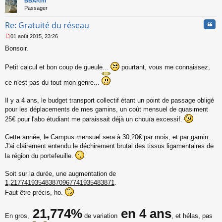
BBArchi
Passager
Cita
Re: Gratuité du réseau
01 août 2015, 23:26
M
Bonsoir.
e
s
s
Petit calcul et bon coup de gueule...
pourtant, vous me connaissez,
a
g
ce n'est pas du tout mon genre...
e
n
Il y a 4 ans, le budget transport collectif étant un point de passage obligé
o
n
pour les déplacements de mes gamins, un coût mensuel de quasiment
l
25€ pour l'abo étudiant me paraissait déjà un chouïa excessif.
u
Cette année, le Campus mensuel sera à 30,20€ par mois, et par gamin...
J'ai clairement entendu le déchirement brutal des tissus ligamentaires de
la région du portefeuille.
Soit sur la durée, une augmentation de
1,217741935483870967741935483871
.
Faut être précis, ho.
21,774%
en 4 ans
En gros,
de variation
, et hélas, pas