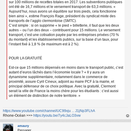
sur 100 millions de recettes totales en 2017. Les subventions publiques
ont été de 16,7 millions et le versement transport de 63,3 millions. «
Aujourd’hui, nous avons un équilibre sur trois pieds, cela fonctionne
bien ainsi », estime François Rage, président du syndicat mixte des
transports de l’agglo clermontoise (SMTC).
C’est simple : si on supprime « le pied » billetterie, il faut que les deux
autres – ou l’un des deux – contribuent pour 15 millions. Le versement
transport, c’est une cotisation payée par les entreprises privées (70 %
du montant) et les établissements publics, sur la base d’un taux, pour
l’instant fixé à 1,8 % (le maximum est à 2 %).
POUR LA GRATUITÉ
Est-ce que 15 millions dépensés en moins dans le transport public, c’est
autant d’euros lâchés dans l’économie locale ? « Il y aura un
dynamisme supplémentaire, notamment dans le commerce de
proximité, assure Cyril Cineux, adjoint au maire PCF à la mairie, et
principal défenseur de ce choix politique. Avec la gratuité, Clermont
serait la ville de France la moins chère pour les étudiants : c’est aussi
un élément de distinction de notre territoire. »
https://www.youtube.com/channel/UC99xju ... J1jNp3FLhA
Rhone-Océan >>>
https://youtu.be/7y4cJaLO3vw
au
t
amaury
Passager