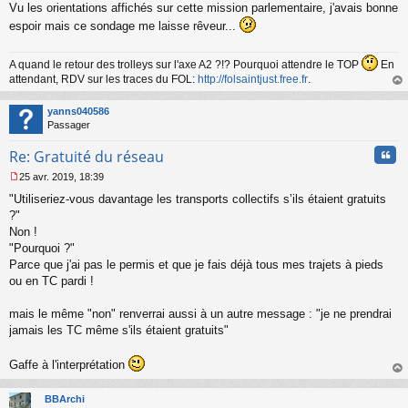
Vu les orientations affichés sur cette mission parlementaire, j'avais bonne
espoir mais ce sondage me laisse rêveur...
A quand le retour des trolleys sur l'axe A2 ?!? Pourquoi attendre le TOP
En
attendant, RDV sur les traces du FOL:
http://folsaintjust.free.fr
.
au
t
yanns040586
Passager
Cita
Re: Gratuité du réseau
25 avr. 2019, 18:39
M
"Utiliseriez-vous davantage les transports collectifs s’ils étaient gratuits
e
s
?"
s
Non !
a
"Pourquoi ?"
g
Parce que j'ai pas le permis et que je fais déjà tous mes trajets à pieds
e
ou en TC pardi !
n
o
n
mais le même "non" renverrai aussi à un autre message : "je ne prendrai
l
jamais les TC même s'ils étaient gratuits"
u
Gaffe à l'interprétation
au
t
BBArchi