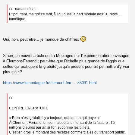
M
e
nanar a écrit :
s
Et pourtant, malgré ce tarif, à Toulouse la part modale des TC reste ...
s
a
famélique.
g
e
n
o
Oui, non, peut être... je manque de chiffres.
n
l
u
Sinon, un nouvel article de La Montagne sur l'expérimentation envisagée
à Clermont-Ferrand ; peut-être que l'échelle plus grande de l'agglo que
celles qui pratiquent la gratuité jusqu'à présent pourrait permettre d'y voir
plus clair ?
https://www.lamontagne.fr/clermont-ferr ... 53091.html
CONTRE LA GRATUITÉ
« Rien n’est gratuit, il y a toujours quelqu’un qui paye. »
À Clermont-Ferrand, on connaît déjà le montant de la facture : 15
millions d’euros par an si l'on supprime les billets.
C’est en gros le montant des recettes commerciales du transport public,