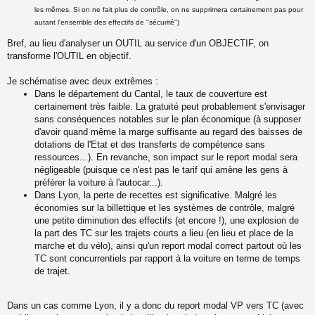
les mêmes. Si on ne fait plus de contrôle, on ne supprimera certainement pas pour
autant l'ensemble des effectifs de "sécurité")
Bref, au lieu d'analyser un OUTIL au service d'un OBJECTIF, on
transforme l'OUTIL en objectif.
Je schématise avec deux extrêmes :
Dans le département du Cantal, le taux de couverture est
certainement très faible. La gratuité peut probablement s'envisager
sans conséquences notables sur le plan économique (à supposer
d'avoir quand même la marge suffisante au regard des baisses de
dotations de l'Etat et des transferts de compétence sans
ressources...). En revanche, son impact sur le report modal sera
négligeable (puisque ce n'est pas le tarif qui amène les gens à
préférer la voiture à l'autocar...).
Dans Lyon, la perte de recettes est significative. Malgré les
économies sur la billettique et les systèmes de contrôle, malgré
une petite diminution des effectifs (et encore !), une explosion de
la part des TC sur les trajets courts a lieu (en lieu et place de la
marche et du vélo), ainsi qu'un report modal correct partout où les
TC sont concurrentiels par rapport à la voiture en terme de temps
de trajet.
Dans un cas comme Lyon, il y a donc du report modal VP vers TC (avec