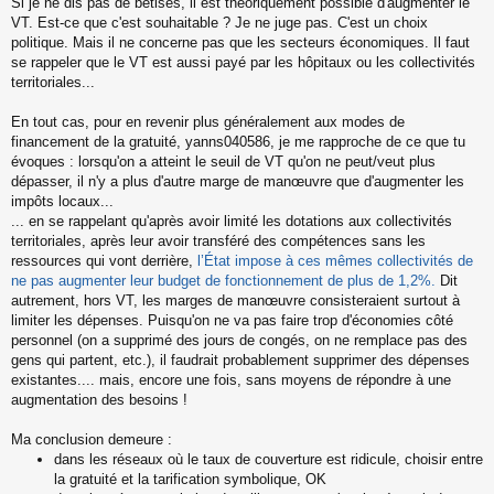
Si je ne dis pas de bêtises, il est théoriquement possible d'augmenter le
e
s
VT. Est-ce que c'est souhaitable ? Je ne juge pas. C'est un choix
s
politique. Mais il ne concerne pas que les secteurs économiques. Il faut
a
se rappeler que le VT est aussi payé par les hôpitaux ou les collectivités
g
territoriales...
e
n
o
En tout cas, pour en revenir plus généralement aux modes de
n
financement de la gratuité, yanns040586, je me rapproche de ce que tu
l
évoques : lorsqu'on a atteint le seuil de VT qu'on ne peut/veut plus
u
dépasser, il n'y a plus d'autre marge de manœuvre que d'augmenter les
impôts locaux...
... en se rappelant qu'après avoir limité les dotations aux collectivités
territoriales, après leur avoir transféré des compétences sans les
ressources qui vont derrière,
l’État impose à ces mêmes collectivités de
ne pas augmenter leur budget de fonctionnement de plus de 1,2%.
Dit
autrement, hors VT, les marges de manœuvre consisteraient surtout à
limiter les dépenses. Puisqu'on ne va pas faire trop d'économies côté
personnel (on a supprimé des jours de congés, on ne remplace pas des
gens qui partent, etc.), il faudrait probablement supprimer des dépenses
existantes.... mais, encore une fois, sans moyens de répondre à une
augmentation des besoins !
Ma conclusion demeure :
dans les réseaux où le taux de couverture est ridicule, choisir entre
la gratuité et la tarification symbolique, OK