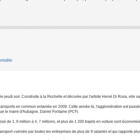
entable
jeudi soir. Construite à la Rochelle et décorée par l'artiste Hervé Di Rosa, elle va 
transports en commun entamée en 2009. Cette année-là, l'agglomération est passée à l
que le maire d'Aubagne, Daniel Fontaine (PCF).
é de 1, 9 million à 4, 7 millions, et plus de 1 200 trajets en voiture sont économis
nsport «versée par toutes les entreprises de plus de 9 salariés et qui rapporte plus