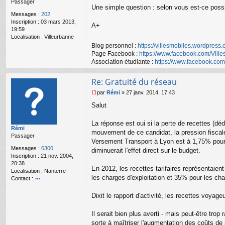
Passager
g
Une simple question : selon vous est-ce possib
e
Messages :
202
n
Inscription :
03 mars 2013,
o
A+
19:59
n
Localisation :
Villeurbanne
l
Blog personnel :
https://villesmobiles.wordpress.
u
Page Facebook :
https://www.facebook.com/Ville
Association étudiante :
https://www.facebook.co
Re: Gratuité du réseau
par
Rémi
»
27 janv. 2014, 17:43
M
Salut
e
s
s
La réponse est oui si la perte de recettes (déd
Rémi
a
mouvement de ce candidat, la pression fiscale
Passager
g
Versement Transport à Lyon est à 1,75% pour u
e
Messages :
6300
diminuerait l'effet direct sur le budget.
n
Inscription :
21 nov. 2004,
o
20:38
n
En 2012, les recettes tarifaires représentaie
Localisation :
Nanterre
l
les charges d'exploitation et 35% pour les cha
Contact :
u
o
nt
Dixit le rapport d'activité, les recettes voya
ac
te
Il serait bien plus averti - mais peut-être tr
r
sorte à maîtriser l'augmentation des coûts de 
R