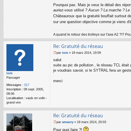
Pourquoi pas. Mais je veux le détail des répo
auriez-vous utilisé ? Aucun ? La marche ? Le v
Châteauroux que la gratuité bouffait surtout 
sur une question objective comme je viens d'
A quand le retour des trolleys sur l'axe A2 ?!? P
Re: Gratuité du réseau
par
tom
»
18 mars 2014, 19:09
M
salut
e
s
suite au pic de pollution , le réseau TCL étai
s
je voudrais savoir, si le SYTRAL fera un ges
tom
a
Passager
g
merci
e
Messages :
317
n
Inscription :
08 sept. 2005,
o
08:06
n
Localisation :
vaulx en velin -
l
grand vire
u
Re: Gratuité du réseau
par
amaury
»
18 mars 2014, 20:03
M
Pour quoi faire ?!
e