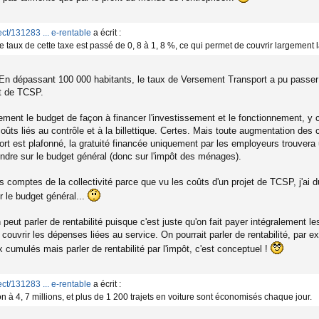
ect/131283 ... e-rentable
a écrit :
 taux de cette taxe est passé de 0, 8 à 1, 8 %, ce qui permet de couvrir largement l
. En dépassant 100 000 habitants, le taux de Versement Transport a pu pass
t de TCSP.
quement le budget de façon à financer l'investissement et le fonctionnement
 coûts liés au contrôle et à la billettique. Certes. Mais toute augmentation d
est plafonné, la gratuité financée uniquement par les employeurs trouvera un j
ndre sur le budget général (donc sur l'impôt des ménages).
 des comptes de la collectivité parce que vu les coûts d'un projet de TCSP, j'ai 
 le budget général...
ut parler de rentabilité puisque c'est juste qu'on fait payer intégralement le
à couvrir les dépenses liées au service. On pourrait parler de rentabilité, par ex
ux cumulés mais parler de rentabilité par l'impôt, c'est conceptuel !
ect/131283 ... e-rentable
a écrit :
 à 4, 7 millions, et plus de 1 200 trajets en voiture sont économisés chaque jour.