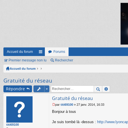
Accueil du forum
Forums
Premier message non lu
ac
Rechercher
Accueil du forum
co
ur
Gratuité du réseau
ci
Répondre
s
Gratuité du réseau
par
titi69100
»
27 janv. 2014, 16:33
M
Bonjour à tous
e
s
s
Je suis tombé là -dessus :
http://www.lyoncap
titi69100
a