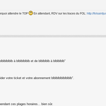
ourquoi attendre le TOP
En attendant, RDV sur les traces du FOL:
http://folsaintjus
blblblblblb à blblblblblb et de blblblblb à blblblblb"
ider votre ticket et votre abonnement blblblblblblblblb".
 pendant ces plages horaires... bien sûr.