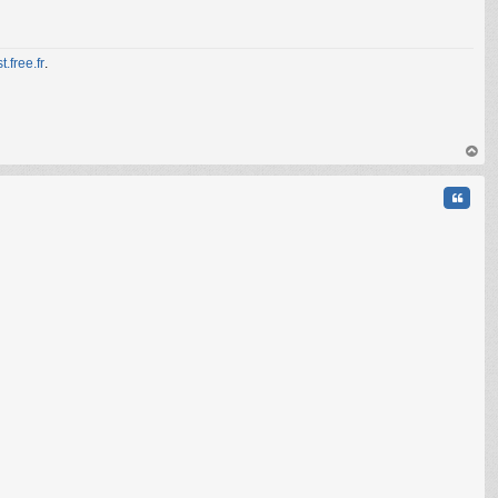
t.free.fr
.
C
au
t
Citati