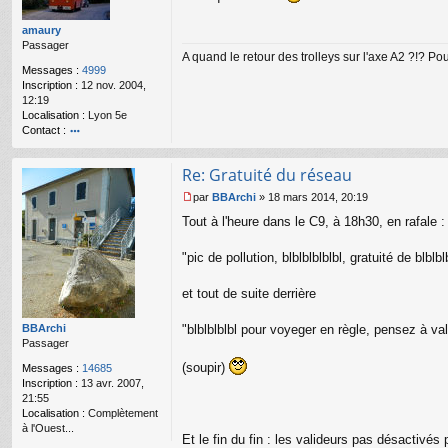
s
s
amaury
a
Passager
g
A quand le retour des trolleys sur l'axe A2 ?!? P
e
Messages :
4999
n
Inscription :
12 nov. 2004,
o
12:19
n
Localisation :
Lyon 5e
l
Contact :
u
o
nt
Re: Gratuité du réseau
ac
te
par
BBArchi
»
18 mars 2014, 20:19
r
M
Tout à l'heure dans le C9, à 18h30, en rafale :
a
e
m
s
a
s
"pic de pollution, blblblblblbl, gratuité de blblbl
ur
a
y
g
et tout de suite derrière
e
n
o
BBArchi
"blblblblbl pour voyeger en règle, pensez à val
n
Passager
l
(soupir)
Messages :
14685
u
Inscription :
13 avr. 2007,
21:55
Localisation :
Complètement
à l'Ouest...
Et le fin du fin : les valideurs pas désactivés