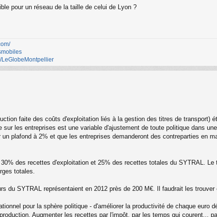
le pour un réseau de la taille de celui de Lyon ?
com/
smobiles
m/LeGlobeMontpellier
uction faite des coûts d'exploitation liés à la gestion des titres de transport
 sur les entreprises est une variable d'ajustement de toute politique dans une
n plafond à 2% et que les entreprises demanderont des contreparties en mati
nt 30% des recettes d'exploitation et 25% des recettes totales du SYTRAL. Le
rges totales.
geurs du SYTRAL représentaient en 2012 près de 200 M€. Il faudrait les trouve
op rationnel pour la sphère politique - d'améliorer la productivité de chaque e
production. Augmenter les recettes par l'impôt, par les temps qui courent... pa