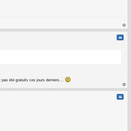
au
t
Citati
pas été gratuits ces jours derniers....
au
t
Citati