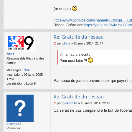
(re-soupir)
https://www.youtube.com/channel/UC99xju ... J
Rhone-Océan >>>
https://youtu.be/7y4cJaLO3vw
Re: Gratuité du réseau
par
chris
»
18 mars 2014, 21:47
M
e
chris
amaury a écrit :
s
Responsable Planning des
s
Pour quoi faire ?!
sorties
a
g
Messages :
3943
e
Inscription :
09 janv. 2005,
n
17:51
Par souci de justice envers ceux qui payent le
o
Localisation :
Lyon 9
n
l
u
Re: Gratuité du réseau
par
pierrot.42
»
18 mars 2014, 22:12
M
Ca serait ne pas comprendre le but de l'opérat
e
s
s
pierrot.42
a
Passager
g