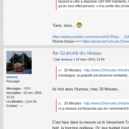
Quand la ville a dépassé 100 000 habitants, le
qu'un seul effet pervers :» A la sortie des éc
Tiens, tiens...
https://www.youtube.com/channel/UC99xju ... J
Rhone-Océan >>>
https://youtu.be/7y4cJaLO3vw
Re: Gratuité du réseau
par
amaury
»
14 mars 2014, 21:54
M
e
20 Minutes -
http://www.20minutes.fr/ledir
s
A Aubagne, la gratuité est devenue rentable[..
s
amaury
a
Passager
g
e
Messages :
4999
Ils font dans l'humour, chez 20 Minutes...
n
Inscription :
12 nov. 2004,
o
12:19
n
Localisation :
Lyon 5e
20 Minutes -
http://www.20minutes.fr/ledir
l
Contact :
«La mesure est financée par le» versement tra
u
o
nt
ac
C'est faux dans la mesure où le Versement Tra
te
bref, la fonction publique. Or, leur budget n'e
r