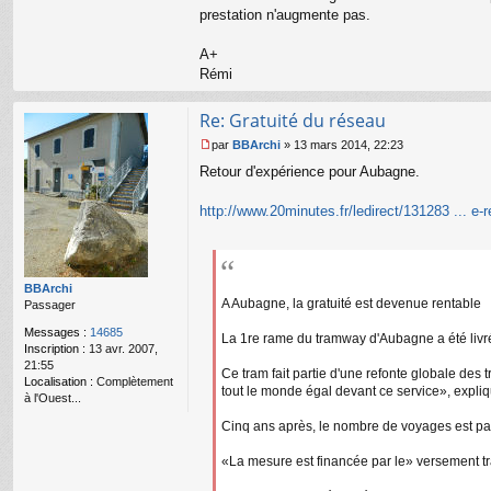
prestation n'augmente pas.
é
m
i
A+
Rémi
Re: Gratuité du réseau
par
BBArchi
»
13 mars 2014, 22:23
M
Retour d'expérience pour Aubagne.
e
s
s
http://www.20minutes.fr/ledirect/131283 ... e-r
a
g
e
n
o
BBArchi
A Aubagne, la gratuité est devenue rentable
n
Passager
l
Messages :
14685
u
La 1re rame du tramway d'Aubagne a été livrée 
Inscription :
13 avr. 2007,
21:55
Ce tram fait partie d'une refonte globale des 
Localisation :
Complètement
tout le monde égal devant ce service», expli
à l'Ouest...
Cinq ans après, le nombre de voyages est pass
«La mesure est financée par le» versement tra