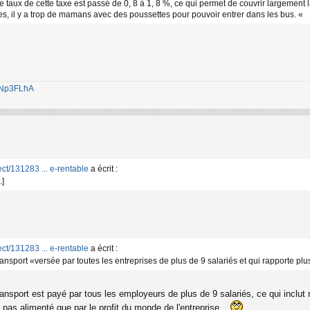
 taux de cette taxe est passé de 0, 8 à 1, 8 %, ce qui permet de couvrir largement la
oles, il y a trop de mamans avec des poussettes pour pouvoir entrer dans les bus. «
1jNp3FLhA
ect/131283 ... e-rentable
a écrit :
.]
ect/131283 ... e-rentable
a écrit :
nsport «versée par toutes les entreprises de plus de 9 salariés et qui rapporte plus
nsport est payé par tous les employeurs de plus de 9 salariés, ce qui inclut n
st pas alimenté que par le profit du monde de l'entreprise...