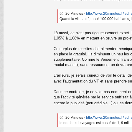
a
m
a
20 Minutes -
http://www.20minutes.fr/ledir
ur
Quand la ville a dépassé 100 000 habitants, le
y
Là aussi, ce n'est pas rigoureusement exact
1,05% à 1,08% en mettant en œuvre un proje
Ce surplus de recettes doit alimenter théori
en place la gratuité. Ils diminuent un peu les
supplémentaire. Comme le Versement Transport 
modal massif), sans ressources, on devra pre
D'ailleurs, je serais curieux de voir le détail
avec l'augmentation du VT et sans prendre sur
Dans ce contexte, je ne vois pas comment on pe
que l'activité générée par le service suffisait 
encore la publicité (peu crédible...) ou les de
20 Minutes -
http://www.20minutes.fr/ledir
le nombre de voyages est passé de 1, 9 million