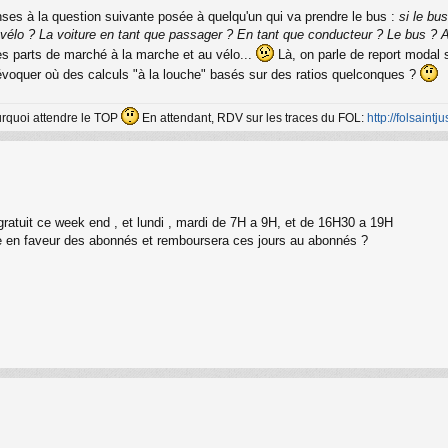
nses à la question suivante posée à quelqu'un qui va prendre le bus :
si le bu
élo ? La voiture en tant que passager ? En tant que conducteur ? Le bus ? Aut
des parts de marché à la marche et au vélo...
Là, on parle de report modal s
évoquer où des calculs "à la louche" basés sur des ratios quelconques ?
ourquoi attendre le TOP
En attendant, RDV sur les traces du FOL:
http://folsaintjus
t gratuit ce week end , et lundi , mardi de 7H a 9H, et de 16H30 a 19H
te en faveur des abonnés et remboursera ces jours au abonnés ?