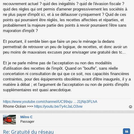
recouvrement actuel ? quid des inégalités ? quid de l'évasion fiscale ?
quid des règles qui ont permis d'amener progressivement les sociétés à
ne plus payer d'impôt ici, et à se défausser cyniquement ? Quid de ces
points qui pourraient être réglés, les recettes affectées et réparties, et
probablement la majeure partie des points à revoir pourraient l'être sans
majoration d'impôt ?
Et pourtant, il semble bien que faire un peu le ménage la dedans
permettrait de retrouver un peu de logique, de recettes, et donc avoir un
peu moins de mauvaises excuses pour envisager une gratuité des tc...
Et je ne parle même pas de l'acceptation ou non des modalités
d'utilisation des recettes de l'impôt. Quand on "bouffe", sans réelle
concertation ni consultation de qui que ce soit, nos capacités financières
contraintes, pour des équipements obsolètes avant d'être inaugurés, il y a
matière à débat ; et l'argument de l'acceptation ou non de points d'impôts
supplémentaires est quasi anecdotique.
https://www.youtube.com/channel/UC99xju ... J1jNp3FLhA
Rhone-Océan >>>
https://youtu.be/7y4cJaLO3vw
au
t
Métro C
Passager
Cita
Re: Gratuité du réseau