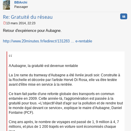
t
BBArchi
Passager
Cita
Re: Gratuité du réseau
13 mars 2014, 22:23
M
Retour d'expérience pour Aubagne.
e
s
s
http://www.20minutes.fr/ledirect/131283 ... e-rentable
a
g
e
n
o
A Aubagne, la gratuité est devenue rentable
n
l
u
La 1re rame du tramway d'Aubagne a été livrée jeudi soir. Construite à
la Rochelle et décorée par l'artiste Hervé Di Rosa, elle va être testée
avant d'être mise en service à la rentrée.
Ce tram fait partie d'une refonte globale des transports en commun
entamée en 2009. Cette année-là, l'agglomération est passée à la
gratuité pour tous. «L'objectif était d'agir sur la pollution et de rendre tout
le monde égal devant ce service», explique le maire d'Aubagne, Daniel
Fontaine (PCF).
Cinq ans après, le nombre de voyages est passé de 1, 9 million à 4, 7
millions, et plus de 1 200 trajets en voiture sont économisés chaque