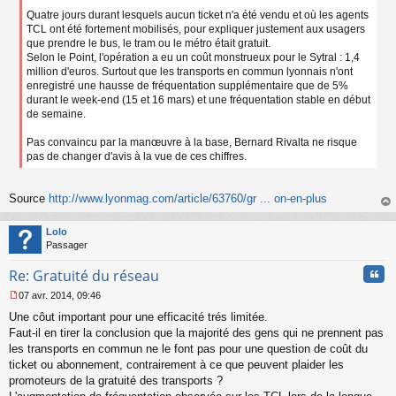
l
Quatre jours durant lesquels aucun ticket n'a été vendu et où les agents
u
TCL ont été fortement mobilisés, pour expliquer justement aux usagers
que prendre le bus, le tram ou le métro était gratuit.
Selon le Point, l'opération a eu un coût monstrueux pour le Sytral : 1,4
million d'euros. Surtout que les transports en commun lyonnais n'ont
enregistré une hausse de fréquentation supplémentaire que de 5%
durant le week-end (15 et 16 mars) et une fréquentation stable en début
de semaine.
Pas convaincu par la manœuvre à la base, Bernard Rivalta ne risque
pas de changer d'avis à la vue de ces chiffres.
Source
http://www.lyonmag.com/article/63760/gr ... on-en-plus
au
t
Lolo
Passager
Cita
Re: Gratuité du réseau
07 avr. 2014, 09:46
M
Une côut important pour une efficacité trés limitée.
e
s
Faut-il en tirer la conclusion que la majorité des gens qui ne prennent pas
s
les transports en commun ne le font pas pour une question de coût du
a
ticket ou abonnement, contrairement à ce que peuvent plaider les
g
promoteurs de la gratuité des transports ?
e