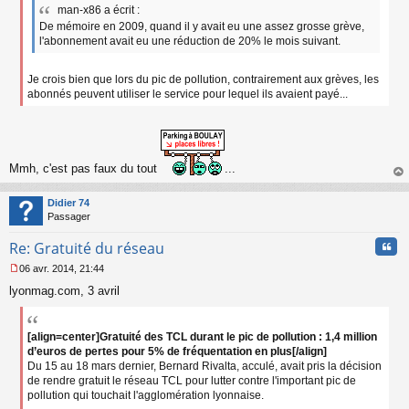
man-x86 a écrit :
a
De mémoire en 2009, quand il y avait eu une assez grosse grève,
g
l'abonnement avait eu une réduction de 20% le mois suivant.
e
n
o
Je crois bien que lors du pic de pollution, contrairement aux grèves, les
n
abonnés peuvent utiliser le service pour lequel ils avaient payé...
l
u
Mmh, c'est pas faux du tout
...
au
t
Didier 74
Passager
Cita
Re: Gratuité du réseau
06 avr. 2014, 21:44
M
lyonmag.com, 3 avril
e
s
s
a
[align=center]Gratuité des TCL durant le pic de pollution : 1,4 million
g
d’euros de pertes pour 5% de fréquentation en plus[/align]
e
Du 15 au 18 mars dernier, Bernard Rivalta, acculé, avait pris la décision
n
de rendre gratuit le réseau TCL pour lutter contre l'important pic de
o
pollution qui touchait l'agglomération lyonnaise.
n