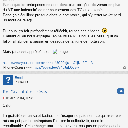
Parce que les entreprises ne sont donc plus obligées de verser en plus
du VT une indemnité de remboursement des TC aux salariés ...
Donc ça s'équilibre presque chez le comptable, qui s'y retrouve (et perd
un motif de râler)!
Du coup, ça fait profondément réfléchir, toutes ces choses.
D'autant qu'on nous explique "en hauts lieux" à nous les p'tits, qu'il va
falloir s'habituer à passer en dessous de la ligne de flottaison.
Mais j'ai aussi apprécié ceci :
https://www.youtube.com/channel/UC99xju ... J1jNp3FLhA
Rhone-Océan >>>
https://youtu.be/7y4cJaLO3vw
au
t
Rémi
Passager
Cita
Re: Gratuité du réseau
08 déc. 2014, 16:38
M
Salut
e
s
s
La gratuité est un sujet factice : si l'usager ne paie rien, ce qui n'est pas
a
mis au pot par les entreprises l'est par la collectivité, donc le
g
contribuable. Cela change tout : cela ne vient pas pas de poche gauche,
e