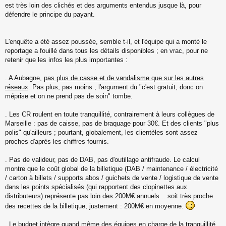
est très loin des clichés et des arguments entendus jusque là, pour
défendre le principe du payant.
L'enquête a été assez poussée, semble t-il, et l'équipe qui a monté le
reportage a fouillé dans tous les détails disponibles ; en vrac, pour ne
retenir que les infos les plus importantes :
. A Aubagne,
pas plus de casse et de vandalisme que sur les autres
réseaux
. Pas plus, pas moins ; l'argument du "c'est gratuit, donc on
méprise et on ne prend pas de soin" tombe.
. Les CR roulent en toute tranquillité, contrairement à leurs collègues de
Marseille : pas de caisse, pas de braquage pour 30€. Et des clients "plus
polis" qu'ailleurs ; pourtant, globalement, les clientèles sont assez
proches d'après les chiffres fournis.
. Pas de valideur, pas de DAB, pas d'outillage antifraude. Le calcul
montre que le coût global de la billetique (DAB / maintenance / électricité
/ carton à billets / supports abos / guichets de vente / logistique de vente
dans les points spécialisés (qui rapportent des clopinettes aux
distributeurs) représente pas loin des 200M€ annuels... soit très proche
des recettes de la billetique, justement : 200M€ en moyenne.
. Le budget intègre quand même des équipes en charge de la tranquillité