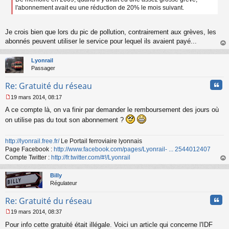
a
l'abonnement avait eu une réduction de 20% le mois suivant.
g
e
n
Je crois bien que lors du pic de pollution, contrairement aux grèves, les
o
abonnés peuvent utiliser le service pour lequel ils avaient payé...
n
au
l
t
Lyonrail
u
Passager
Cita
Re: Gratuité du réseau
19 mars 2014, 08:17
M
A ce compte là, on va finir par demander le remboursement des jours où
e
s
on utilise pas du tout son abonnement ?
s
a
http://lyonrail.free.fr/
Le Portail ferroviaire lyonnais
g
Page Facebook :
http://www.facebook.com/pages/Lyonrail- ... 2544012407
e
n
Compte Twitter :
http://fr.twitter.com/#!/Lyonrail
o
au
n
t
Billy
l
Régulateur
u
Cita
Re: Gratuité du réseau
19 mars 2014, 08:37
M
Pour info cette gratuité était illégale. Voici un article qui concerne l'IDF
e