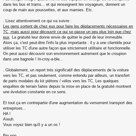
dans les bus et trams... et qui renseignent les voyageurs, donnent un
coup de main aux poussettes, et aux mamies. Etc.
. Lisez attentivement ce qui va suivre :
Les gens sortent de chez eux pour faire les déplacements nécessaires en
TC, mais aussi pour découvrir ce qui se passe un peu plus loin que chez
eux
. La gratuité leur donne envie de quitter le pied de leur immeuble.
Alors ça, c'est peut-être l'info la plus importante : il y a une clientèle pour
utiliser les TC d'une autre façon que strictement utilitaire et fonctionnelle.
On peut aussi découvrir son environnement autrement que le croupion
dans une bagnole ! In-croy-a-ble...
. Globalement, un report très significatif des déplacements de la voiture
vers les TC, et pas seulement, comme entendu par ailleurs, un transfert
de parts modales du kit piétons / vélos vers les TC. Les quelques
enquêtes de terrain faites depuis la mise en place de la gratuité montrent
une évolution constante en ce sens.
Et tout ça en contrepartie d'une augmentation du versement transport des
entreprises...
HA !
Aïeuh.
Vous voyez bien qu'il y a un os !
Bin non.