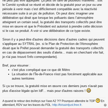
ne peut pas être appliquée. ça peut se faire de plusieurs manières : soit
u
le Comité syndical se réunit et décide de la gratuité pour un jour ou une
période à venir mais c'est difficilement compatible avec la réactivité
nécessaire suite à un pic de pollution. On peut donc imaginer une
délibération qui dirait que lorsque les polluants dans l’atmosphère
atteignent un certain seuil, la gratuité des transports collectifs peut être
mise en œuvre et que le Président est autorisé à prendre cette décision
si le cas se produit. A voir si une délibération de ce type existe.
Sinon il y a peut-être d'autres décisions dans d’autres cadres qui peuvent
s'appliquer au SYTRAL (ex. si le Plan de Protection de l'Atmosphère
disait que le Préfet pouvait demander la gratuité des transports collectifs
en cas de dépassement des seuils d’alerte... mais en cherchant vite fait,
je n'ai pas trouvé l'info correspondante).
Bref, pour résumer :
c'est plus compliqué que ce que dit Métro
La situation de l’Île-de-France n'est pas forcément applicable aux
autres territoires
Si ça se trouve, la gratuité mise en œuvre ces derniers jours n'avait pas
plus d'assise légale qu'en IdF... mais pour d'autres raisons !
A quand le retour des trolleys sur l'axe A2 ?!? Pourquoi attendre le TOP
En
attendant, RDV sur les traces du FOL:
http://folsaintjust.free.fr
.