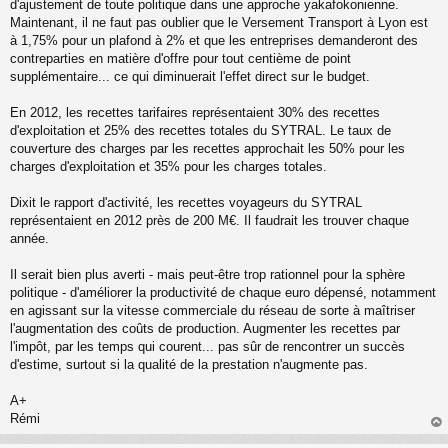
o
d'ajustement de toute politique dans une approche yakafokonienne.
n
Maintenant, il ne faut pas oublier que le Versement Transport à Lyon est
l
à 1,75% pour un plafond à 2% et que les entreprises demanderont des
u
contreparties en matière d'offre pour tout centième de point
supplémentaire... ce qui diminuerait l'effet direct sur le budget.
En 2012, les recettes tarifaires représentaient 30% des recettes
d'exploitation et 25% des recettes totales du SYTRAL. Le taux de
couverture des charges par les recettes approchait les 50% pour les
charges d'exploitation et 35% pour les charges totales.
Dixit le rapport d'activité, les recettes voyageurs du SYTRAL
représentaient en 2012 près de 200 M€. Il faudrait les trouver chaque
année.
Il serait bien plus averti - mais peut-être trop rationnel pour la sphère
politique - d'améliorer la productivité de chaque euro dépensé, notamment
en agissant sur la vitesse commerciale du réseau de sorte à maîtriser
l'augmentation des coûts de production. Augmenter les recettes par
l'impôt, par les temps qui courent... pas sûr de rencontrer un succès
d'estime, surtout si la qualité de la prestation n'augmente pas.
A+
Rémi
au