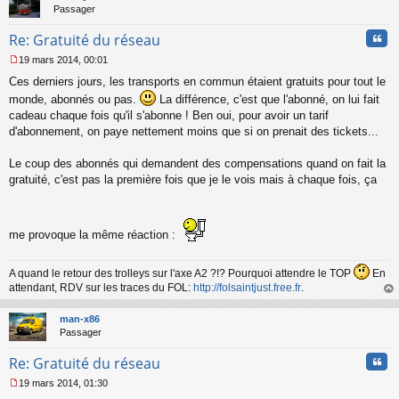
n
Passager
l
u
Cita
Re: Gratuité du réseau
19 mars 2014, 00:01
M
Ces derniers jours, les transports en commun étaient gratuits pour tout le
e
s
monde, abonnés ou pas.
La différence, c'est que l'abonné, on lui fait
s
cadeau chaque fois qu'il s'abonne ! Ben oui, pour avoir un tarif
a
d'abonnement, on paye nettement moins que si on prenait des tickets...
g
e
Le coup des abonnés qui demandent des compensations quand on fait la
n
o
gratuité, c'est pas la première fois que je le vois mais à chaque fois, ça
n
l
u
me provoque la même réaction :
A quand le retour des trolleys sur l'axe A2 ?!? Pourquoi attendre le TOP
En
attendant, RDV sur les traces du FOL:
http://folsaintjust.free.fr
.
au
t
man-x86
Passager
Cita
Re: Gratuité du réseau
19 mars 2014, 01:30
M