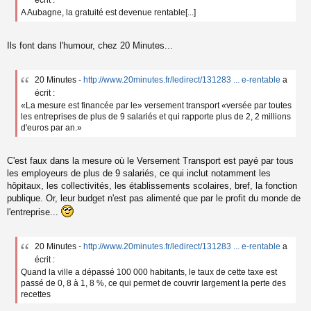
écrit :
a
A Aubagne, la gratuité est devenue rentable[...]
g
e
n
Ils font dans l'humour, chez 20 Minutes...
o
n
l
20 Minutes -
http://www.20minutes.fr/ledirect/131283 ... e-rentable
a
u
écrit :
«La mesure est financée par le» versement transport «versée par toutes
les entreprises de plus de 9 salariés et qui rapporte plus de 2, 2 millions
d'euros par an.»
C'est faux dans la mesure où le Versement Transport est payé par tous
les employeurs de plus de 9 salariés, ce qui inclut notamment les
hôpitaux, les collectivités, les établissements scolaires, bref, la fonction
publique. Or, leur budget n'est pas alimenté que par le profit du monde de
l'entreprise...
20 Minutes -
http://www.20minutes.fr/ledirect/131283 ... e-rentable
a
écrit :
Quand la ville a dépassé 100 000 habitants, le taux de cette taxe est
passé de 0, 8 à 1, 8 %, ce qui permet de couvrir largement la perte des
recettes