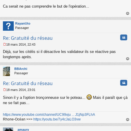
M
Ca serait ne pas comprendre le but de l'opération...
e
s
s
au
a
t
RayanUto
g
Passager
e
n
Cita
Re: Gratuité du réseau
o
n
18 mars 2014, 22:43
l
M
u
Déjà, sur les citélis si il désactive les validateur ils se réactive pas
e
s
longtemps après.
s
au
a
t
BBArchi
g
Passager
e
n
Cita
Re: Gratuité du réseau
o
n
18 mars 2014, 23:01
l
M
u
Sinon il y a l'option tronçonneuse sur le poteau...
Mais il paraît que çà
e
s
ne se fait pas...
s
a
https://www.youtube.com/channel/UC99xju ... J1jNp3FLhA
g
Rhone-Océan >>>
https://youtu.be/7y4cJaLO3vw
e
n
au
o
t
amaury