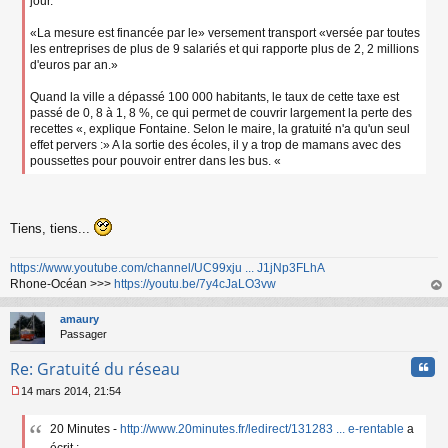
jour.
«La mesure est financée par le» versement transport «versée par toutes
les entreprises de plus de 9 salariés et qui rapporte plus de 2, 2 millions
d'euros par an.»
Quand la ville a dépassé 100 000 habitants, le taux de cette taxe est
passé de 0, 8 à 1, 8 %, ce qui permet de couvrir largement la perte des
recettes «, explique Fontaine. Selon le maire, la gratuité n'a qu'un seul
effet pervers :» A la sortie des écoles, il y a trop de mamans avec des
poussettes pour pouvoir entrer dans les bus. «
Tiens, tiens...
https://www.youtube.com/channel/UC99xju ... J1jNp3FLhA
Rhone-Océan >>>
https://youtu.be/7y4cJaLO3vw
au
t
amaury
Passager
Cita
Re: Gratuité du réseau
14 mars 2014, 21:54
M
e
20 Minutes -
http://www.20minutes.fr/ledirect/131283 ... e-rentable
a
s
s