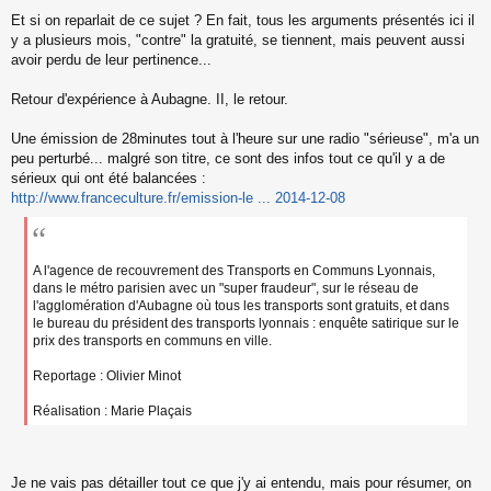
M
Et si on reparlait de ce sujet ? En fait, tous les arguments présentés ici il
e
s
y a plusieurs mois, "contre" la gratuité, se tiennent, mais peuvent aussi
s
avoir perdu de leur pertinence...
a
g
Retour d'expérience à Aubagne. II, le retour.
e
n
o
Une émission de 28minutes tout à l'heure sur une radio "sérieuse", m'a un
n
peu perturbé... malgré son titre, ce sont des infos tout ce qu'il y a de
l
sérieux qui ont été balancées :
u
http://www.franceculture.fr/emission-le ... 2014-12-08
A l'agence de recouvrement des Transports en Communs Lyonnais,
dans le métro parisien avec un "super fraudeur", sur le réseau de
l'agglomération d'Aubagne où tous les transports sont gratuits, et dans
le bureau du président des transports lyonnais : enquête satirique sur le
prix des transports en communs en ville.
Reportage : Olivier Minot
Réalisation : Marie Plaçais
Je ne vais pas détailler tout ce que j'y ai entendu, mais pour résumer, on