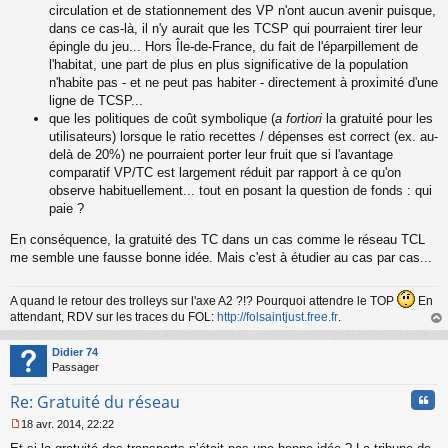
circulation et de stationnement des VP n'ont aucun avenir puisque,
dans ce cas-là, il n'y aurait que les TCSP qui pourraient tirer leur
épingle du jeu... Hors Île-de-France, du fait de l'éparpillement de
l'habitat, une part de plus en plus significative de la population
n'habite pas - et ne peut pas habiter - directement à proximité d'une
ligne de TCSP...
que les politiques de coût symbolique (
a fortiori
la gratuité pour les
utilisateurs) lorsque le ratio recettes / dépenses est correct (ex. au-
delà de 20%) ne pourraient porter leur fruit que si l'avantage
comparatif VP/TC est largement réduit par rapport à ce qu'on
observe habituellement... tout en posant la question de fonds : qui
paie ?
En conséquence, la gratuité des TC dans un cas comme le réseau TCL
me semble une fausse bonne idée. Mais c'est à étudier au cas par cas...
A quand le retour des trolleys sur l'axe A2 ?!? Pourquoi attendre le TOP
En
attendant, RDV sur les traces du FOL:
http://folsaintjust.free.fr
.
au
t
Didier 74
Passager
Cita
Re: Gratuité du réseau
18 avr. 2014, 22:22
M