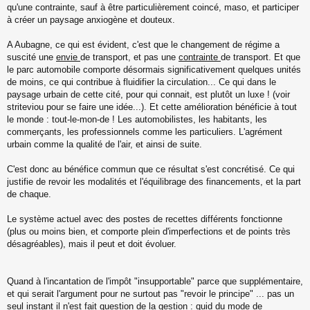
qu'une contrainte, sauf à être particulièrement coincé, maso, et participer
à créer un paysage anxiogène et douteux.
A Aubagne, ce qui est évident, c'est que le changement de régime a
suscité une
envie
de transport, et pas une
contrainte
de transport. Et que
le parc automobile comporte désormais significativement quelques unités
de moins, ce qui contribue à fluidifier la circulation... Ce qui dans le
paysage urbain de cette cité, pour qui connait, est plutôt un luxe ! (voir
striteviou pour se faire une idée...). Et cette amélioration bénéficie à tout
le monde : tout-le-mon-de ! Les automobilistes, les habitants, les
commerçants, les professionnels comme les particuliers. L'agrément
urbain comme la qualité de l'air, et ainsi de suite.
C'est donc au bénéfice commun que ce résultat s'est concrétisé. Ce qui
justifie de revoir les modalités et l'équilibrage des financements, et la part
de chaque.
Le système actuel avec des postes de recettes différents fonctionne
(plus ou moins bien, et comporte plein d'imperfections et de points très
désagréables), mais il peut et doit évoluer.
Quand à l'incantation de l'impôt "insupportable" parce que supplémentaire,
et qui serait l'argument pour ne surtout pas "revoir le principe" ... pas un
seul instant il n'est fait question de la gestion : quid du mode de