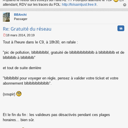
A quand le retour des trolleys sur l'axe A2 ?!? Pourquoi attendre le TOP
En
e
attendant, RDV sur les traces du FOL:
http://folsaintjust.free.fr
.
n
au
o
t
BBArchi
n
Passager
l
u
Cita
Re: Gratuité du réseau
18 mars 2014, 20:19
M
Tout à l'heure dans le C9, à 18h30, en rafale :
e
s
s
"pic de pollution, blblblblblbl, gratuité de blblblblblblblblb à blblblblblb et de
a
blblblblb à blblblblb"
g
e
et tout de suite derrière
n
o
n
"blblblblbl pour voyeger en règle, pensez à valider votre ticket et votre
l
abonnement blblblblblblblblb".
u
(soupir)
Et le fin du fin : les valideurs pas désactivés pendant ces plages
horaires... bien sûr.