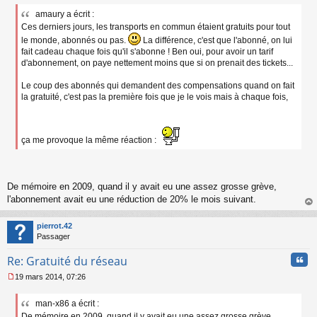
e
amaury a écrit :
s
Ces derniers jours, les transports en commun étaient gratuits pour tout
s
a
le monde, abonnés ou pas.
La différence, c'est que l'abonné, on lui
g
fait cadeau chaque fois qu'il s'abonne ! Ben oui, pour avoir un tarif
e
d'abonnement, on paye nettement moins que si on prenait des tickets...
n
o
Le coup des abonnés qui demandent des compensations quand on fait
n
la gratuité, c'est pas la première fois que je le vois mais à chaque fois,
l
u
ça me provoque la même réaction :
De mémoire en 2009, quand il y avait eu une assez grosse grève,
l'abonnement avait eu une réduction de 20% le mois suivant.
au
t
pierrot.42
Passager
Cita
Re: Gratuité du réseau
19 mars 2014, 07:26
M
e
man-x86 a écrit :
s
De mémoire en 2009, quand il y avait eu une assez grosse grève,
s