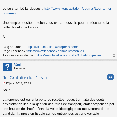
s
s
Je suis tombé là -dessus :
http://www.lyoncapitale.fr/Journal/Lyon ... -en-
a
commun
g
e
Une simple question : selon vous est-ce possible pour un réseau de la
n
o
taille de celui de Lyon ?
n
l
A+
u
Blog personnel :
https://villesmobiles.wordpress.com/
Page Facebook :
https://www.facebook.com/Villesmobiles
Association étudiante :
https://www.facebook.com/LeGlobeMontpellier
au
t
Rémi
Passager
Cita
Re: Gratuité du réseau
27 janv. 2014, 17:43
M
Salut
e
s
s
La réponse est oui si la perte de recettes (déduction faite des coûts
a
d'exploitation liés à la gestion des titres de transport) était compensée par
g
une hausse de l'impôt. Dans la veine idéologique du mouvement de ce
e
candidat, la pression fiscale sur les entreprises est une variable
n