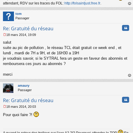
attendant, RDV sur les traces du FOL:
http://folsaintjust.free.fr
.
au
t
tom
Passager
Cita
Re: Gratuité du réseau
18 mars 2014, 19:09
M
salut
e
s
suite au pic de pollution , le réseau TCL était gratuit ce week end , et
s
lundi , mardi de 7H a 9H, et de 16H30 a 19H
a
je voudrais savoir, si le SYTRAL fera un geste en faveur des abonnés et
g
remboursera ces jours au abonnés ?
e
n
o
merci
n
au
l
t
amaury
u
Passager
Cita
Re: Gratuité du réseau
18 mars 2014, 20:03
M
Pour quoi faire ?!
e
s
s
a
g