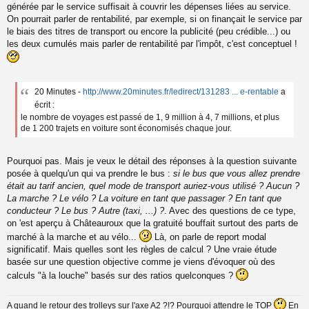
générée par le service suffisait à couvrir les dépenses liées au service.
On pourrait parler de rentabilité, par exemple, si on finançait le service par
le biais des titres de transport ou encore la publicité (peu crédible...) ou
les deux cumulés mais parler de rentabilité par l'impôt, c'est conceptuel !
20 Minutes -
http://www.20minutes.fr/ledirect/131283 ... e-rentable
a
écrit :
le nombre de voyages est passé de 1, 9 million à 4, 7 millions, et plus
de 1 200 trajets en voiture sont économisés chaque jour.
Pourquoi pas. Mais je veux le détail des réponses à la question suivante
posée à quelqu'un qui va prendre le bus :
si le bus que vous allez prendre
était au tarif ancien, quel mode de transport auriez-vous utilisé ? Aucun ?
La marche ? Le vélo ? La voiture en tant que passager ? En tant que
conducteur ? Le bus ? Autre (taxi, ...) ?
. Avec des questions de ce type,
on 'est aperçu à Châteauroux que la gratuité bouffait surtout des parts de
marché à la marche et au vélo...
Là, on parle de report modal
significatif. Mais quelles sont les règles de calcul ? Une vraie étude
basée sur une question objective comme je viens d'évoquer où des
calculs "à la louche" basés sur des ratios quelconques ?
A quand le retour des trolleys sur l'axe A2 ?!? Pourquoi attendre le TOP
En