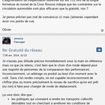
L'augmentation de fréquentation observée sur les TCL lors de la longue
n
o
fermeture du tunnel de la Croix Rousse indique que les contraintes sur la
n
circulation automobile sont plus efficaces que la gratuité, non ?
l
u
Je pense prêcher pas mal de convaincus ici mais j'aimerais cependant
avoir vos points de vue.
Olivier
au
t
amaury
Passager
Cita
Re: Gratuité du réseau
08 avr. 2014, 10:13
M
Je n'aurais pas d'étude précise immédiatement sous la main en référence
e
s
mais ce que j'ai retenu, c'est bien que le choix d'un mode dépend pour
s
une majorité de personnes de la comparaison des performances.
a
Inconsciemment, un arbitrage se produit au bout d'un moment avec le
g
coût. Sans s'en rendre compte, on est capable inconsciemment de
e
chiffrer plus ou moins précisément le niveau de sacrifice qu'on est prêt
n
o
(ou non) à faire pour changer de mode de déplacement.
n
l
ça veut donc dire que :
u
les politiques qui viseraient à rendre les transports collectifs
désirables tout en cherchant à améliorer les conditions de