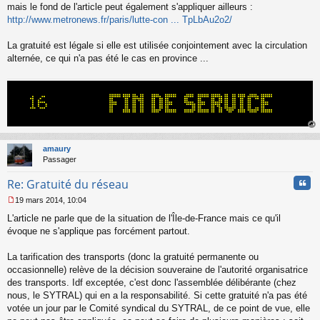
s
mais le fond de l'article peut également s'appliquer ailleurs :
s
http://www.metronews.fr/paris/lutte-con ... TpLbAu2o2/
a
g
La gratuité est légale si elle est utilisée conjointement avec la circulation
e
alternée, ce qui n'a pas été le cas en province ...
n
o
n
l
u
au
t
amaury
Passager
Cita
Re: Gratuité du réseau
19 mars 2014, 10:04
M
L'article ne parle que de la situation de l'Île-de-France mais ce qu'il
e
s
évoque ne s'applique pas forcément partout.
s
a
La tarification des transports (donc la gratuité permanente ou
g
occasionnelle) relève de la décision souveraine de l'autorité organisatrice
e
des transports. Idf exceptée, c'est donc l'assemblée délibérante (chez
n
o
nous, le SYTRAL) qui en a la responsabilité. Si cette gratuité n'a pas été
n
votée un jour par le Comité syndical du SYTRAL, de ce point de vue, elle
l