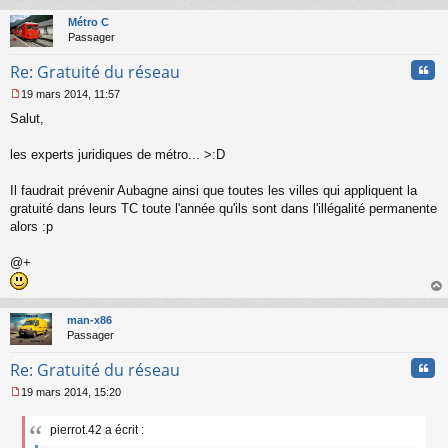
au
t
Métro C
Passager
Cita
Re: Gratuité du réseau
19 mars 2014, 11:57
M
Salut,
e
s
s
les experts juridiques de métro... >:D
a
g
Il faudrait prévenir Aubagne ainsi que toutes les villes qui appliquent la
e
gratuité dans leurs TC toute l'année qu'ils sont dans l'illégalité permanente
n
o
alors :p
n
l
@+
u
au
t
man-x86
Passager
Cita
Re: Gratuité du réseau
19 mars 2014, 15:20
M
e
pierrot.42 a écrit :
s
s