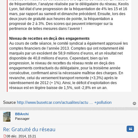
de fréquentation, l’analyse réalisée par le délégataire du réseau, Keolis
Lyon, fait état d’une progression de la fréquentation de 4% les 15 et 16
mars, par rapport au samedi et dimanche précédent. Ensuite, lors des
deux jours de gratuité aux heures de pointe, la fréquentation a
progressé de 2 à 3%. Des scores qui peuvent interroger sur la
pertinence de telles mesures dans l’avenir !
Niveau de recettes en deçà des engagements
Au cours de cette séance, le comité syndical a également approuvé les
comptes financiers de l’année 2013. Comptes qui ont notamment été
marqués par un excédent de 58,9 millions d’euros, et un résultat net
disponible de 40,8 millions d’euros. Cependant, bien qu’en
progression, le niveau de recettes du réseau reste en deçà des
engagements contractuels du délégataire, pour la troisième année
consécutive, confirmant ainsi la nécessaire maîtrise des charges. En
revanche, celui du versement transport remonte (+3,3%) après le
ralentissement de 2012 (+ 1%). Ainsi, le déficit d’exploitation des
réseaux est en légère baisse de 1,5%, soit -2,8% en un an.
Source
http://www.busetcar.com/actualites/actu ... +pollution
au
t
BBArchi
Passager
Cita
Re: Gratuité du réseau
08 déc. 2014, 15:21