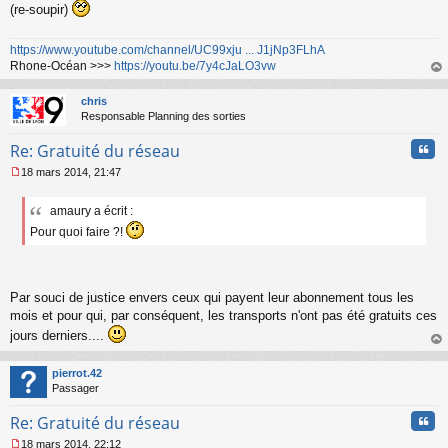
(re-soupir)
https://www.youtube.com/channel/UC99xju ... J1jNp3FLhA
Rhone-Océan >>>
https://youtu.be/7y4cJaLO3vw
au
t
chris
Responsable Planning des sorties
Cita
Re: Gratuité du réseau
18 mars 2014, 21:47
M
e
amaury a écrit :
s
s
Pour quoi faire ?!
a
g
e
n
Par souci de justice envers ceux qui payent leur abonnement tous les
o
mois et pour qui, par conséquent, les transports n'ont pas été gratuits ces
n
l
jours derniers....
u
au
t
pierrot.42
Passager
Cita
Re: Gratuité du réseau
18 mars 2014, 22:12