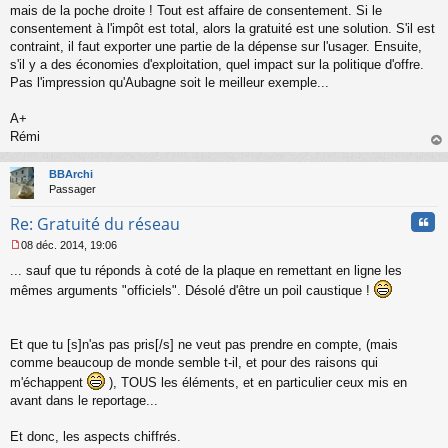
mais de la poche droite ! Tout est affaire de consentement. Si le
n
o
consentement à l'impôt est total, alors la gratuité est une solution. S'il est
n
contraint, il faut exporter une partie de la dépense sur l'usager. Ensuite,
l
s'il y a des économies d'exploitation, quel impact sur la politique d'offre.
u
Pas l'impression qu'Aubagne soit le meilleur exemple...
A+
Rémi
au
t
BBArchi
Passager
Cita
Re: Gratuité du réseau
08 déc. 2014, 19:06
M
... sauf que tu réponds à coté de la plaque en remettant en ligne les
e
s
mêmes arguments "officiels". Désolé d'être un poil caustique !
s
a
g
Et que tu [s]n'as pas pris[/s] ne veut pas prendre en compte, (mais
e
comme beaucoup de monde semble t-il, et pour des raisons qui
n
o
m'échappent
), TOUS les éléments, et en particulier ceux mis en
n
avant dans le reportage...
l
u
Et donc, les aspects chiffrés.