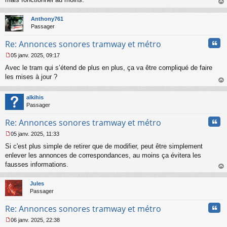
e
au
n
t
o
Anthony761
n
Passager
l
u
Cita
Re: Annonces sonores tramway et métro
05 janv. 2025, 09:17
M
Avec le tram qui s’étend de plus en plus, ça va être compliqué de faire
e
s
les mises à jour ?
s
au
a
t
alkihis
g
Passager
e
n
Cita
Re: Annonces sonores tramway et métro
o
n
05 janv. 2025, 11:33
l
M
u
Si c'est plus simple de retirer que de modifier, peut être simplement
e
s
enlever les annonces de correspondances, au moins ça évitera les
s
fausses informations.
a
au
g
t
Jules
e
Passager
n
o
Cita
Re: Annonces sonores tramway et métro
n
l
06 janv. 2025, 22:38
u
M