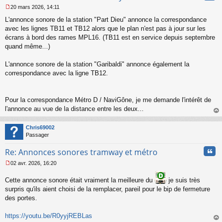
20 mars 2026, 14:11
M
L'annonce sonore de la station "Part Dieu" annonce la correspondance
e
s
avec les lignes TB11 et TB12 alors que le plan n'est pas à jour sur les
s
écrans à bord des rames MPL16. (TB11 est en service depuis septembre
a
quand même...)
g
e
L'annonce sonore de la station "Garibaldi" annonce également la
n
o
correspondance avec la ligne TB12.
n
l
u
Pour la correspondance Métro D / NaviGône, je me demande l'intérêt de
l'annonce au vue de la distance entre les deux...
au
t
Chris69002
Passager
Cita
Re: Annonces sonores tramway et métro
02 avr. 2026, 16:20
M
e
Cette annonce sonore était vraiment la meilleure du
je suis très
s
surpris qu'ils aient choisi de la remplacer, pareil pour le bip de fermeture
s
des portes.
a
g
e
https://youtu.be/R0yyjREBLas
n