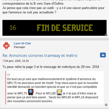
s
correspondance de la B vers Gare d'Oullins.
s
Je pense que cela n'est pas un oubli : y a t-il une raison particulière pour
a
que l'annonce ne soit pas actualisée ?
g
e
n
o
n
l
u
au
t
Lyon-St-Clair
Passager
Cita
Re: Annonces sonores tramway et métro
04 janv. 2025, 15:33
M
Tu peux relire la page 3 et le message de métrolyon du 29 nov. 2019
e
s
s
a
En tout cas je sais que malheureusement le système d’annonce du
g
MPL75 ne peut plus avoir de modif. Trop vieux parce que la nouvelle
e
identité demande un transfert special et que ce n’est pas compatible
n
o
avec le MPL75
. Pour le MCL80
je n’ai pas d’infos mais je
n
pense que ça doit faire pareil... Seuls les MPL85 et MPL16 disposent
l
des nouvelles annoncent sonores.
u
au