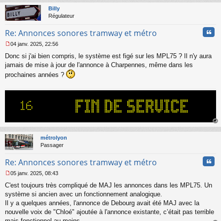
t
Billy
Régulateur
Cita
Re: Annonces sonores tramway et métro
04 janv. 2025, 22:56
M
Donc si j'ai bien compris, le système est figé sur les MPL75 ? Il n'y aura
e
s
jamais de mise à jour de l'annonce à Charpennes, même dans les
s
prochaines années ?
a
g
e
n
o
n
l
au
u
t
métrolyon
Passager
Cita
Re: Annonces sonores tramway et métro
05 janv. 2025, 08:43
M
C'est toujours très compliqué de MAJ les annonces dans les MPL75. Un
e
s
système si ancien avec un fonctionnement analogique.
s
Il y a quelques années, l'annonce de Debourg avait été MAJ avec la
a
nouvelle voix de "Chloé" ajoutée à l'annonce existante, c’était pas terrible
g
mais fonctionnel au moins.