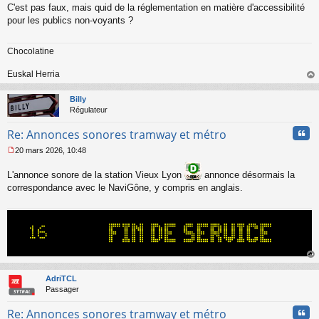
C'est pas faux, mais quid de la réglementation en matière d'accessibilité
e
s
pour les publics non-voyants ?
s
a
Chocolatine
g
e
n
Euskal Herria
o
au
n
t
Billy
l
Régulateur
u
Cita
Re: Annonces sonores tramway et métro
20 mars 2026, 10:48
M
e
L'annonce sonore de la station Vieux Lyon
annonce désormais la
s
correspondance avec le NaviGône, y compris en anglais.
s
a
g
e
n
o
n
l
au
u
t
AdriTCL
Passager
Cita
Re: Annonces sonores tramway et métro