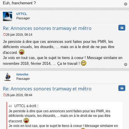
Euh, franchement ?
au
t
UTTCL
Passager
Cita
Re: Annonces sonores tramway et métro
26 juin 2019, 08:14
M
Je persiste à dire que ces annonces sont faites pour les PMR, les
e
s
déficients visuels, les étourdis, ... mais on à le droit de ne pas être
s
d'accord.
a
Je vois en tout cas, que le sujet te tiens à coeur ! Message similaire en
g
novembre 2018, février 2014, ... Ça te travail !
e
n
au
o
t
totoche
n
Passager
l
u
Cita
Re: Annonces sonores tramway et métro
26 juin 2019, 08:44
M
e
UTTCL a écrit :
s
Je persiste à dire que ces annonces sont faites pour les PMR, les
s
a
déficients visuels, les étourdis, ... mais on à le droit de ne pas être
g
d'accord.
e
Je vois en tout cas, que le sujet te tiens à coeur ! Message similaire en
n