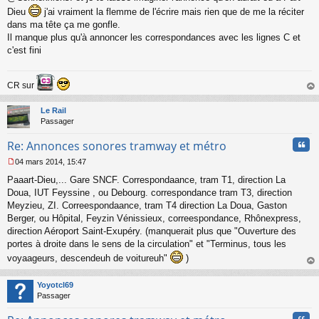
s
Dieu
j'ai vraiment la flemme de l'écrire mais rien que de me la réciter
s
dans ma tête ça me gonfle.
a
Il manque plus qu'à annoncer les correspondances avec les lignes C et
g
c'est fini
e
n
o
n
CR sur
l
au
u
t
Le Rail
Passager
Cita
Re: Annonces sonores tramway et métro
04 mars 2014, 15:47
M
Paaart-Dieu,... Gare SNCF. Correspondaance, tram T1, direction La
e
s
Doua, IUT Feyssine , ou Debourg. correspondance tram T3, direction
s
Meyzieu, ZI. Correespondaance, tram T4 direction La Doua, Gaston
a
Berger, ou Hôpital, Feyzin Vénissieux, correespondance, Rhônexpress,
g
direction Aéroport Saint-Exupéry. (manquerait plus que "Ouverture des
e
portes à droite dans le sens de la circulation" et "Terminus, tous les
n
o
voyaageurs, descendeuh de voitureuh"
)
n
au
l
t
Yoyotcl69
u
Passager
Cita