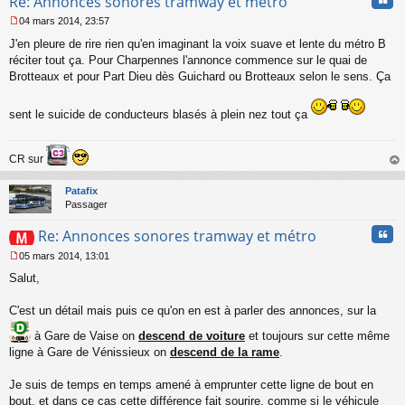
Re: Annonces sonores tramway et métro
04 mars 2014, 23:57
M
J'en pleure de rire rien qu'en imaginant la voix suave et lente du métro B
e
s
réciter tout ça. Pour Charpennes l'annonce commence sur le quai de
s
Brotteaux et pour Part Dieu dès Guichard ou Brotteaux selon le sens. Ça
a
g
e
sent le suicide de conducteurs blasés à plein nez tout ça
n
o
n
CR sur
l
au
u
t
Patafix
Passager
Cita
Re: Annonces sonores tramway et métro
05 mars 2014, 13:01
M
Salut,
e
s
s
C'est un détail mais puis ce qu'on en est à parler des annonces, sur la
a
g
à Gare de Vaise on
descend de voiture
et toujours sur cette même
e
ligne à Gare de Vénissieux on
descend de la rame
.
n
o
Je suis de temps en temps amené à emprunter cette ligne de bout en
n
bout, et dans ce cas cette différence fait sourire, comme si le véhicule
l