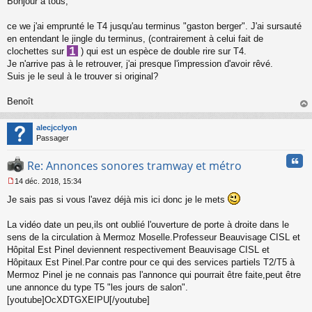
Bonjour à tous,
e
s
s
ce we j'ai emprunté le T4 jusqu'au terminus "gaston berger". J'ai sursauté
a
en entendant le jingle du terminus, (contrairement à celui fait de
g
clochettes sur
) qui est un espèce de double rire sur T4.
e
Je n'arrive pas à le retrouver, j'ai presque l'impression d'avoir rêvé.
n
o
Suis je le seul à le trouver si original?
n
l
Benoît
u
au
t
alecjcclyon
Passager
Cita
Re: Annonces sonores tramway et métro
14 déc. 2018, 15:34
M
Je sais pas si vous l'avez déjà mis ici donc je le mets
e
s
s
La vidéo date un peu,ils ont oublié l'ouverture de porte à droite dans le
a
sens de la circulation à Mermoz Moselle.Professeur Beauvisage CISL et
g
Hôpital Est Pinel deviennent respectivement Beauvisage CISL et
e
Hôpitaux Est Pinel.Par contre pour ce qui des services partiels T2/T5 à
n
o
Mermoz Pinel je ne connais pas l'annonce qui pourrait être faite,peut être
n
une annonce du type T5 "les jours de salon".
l
[youtube]OcXDTGXEIPU[/youtube]
u