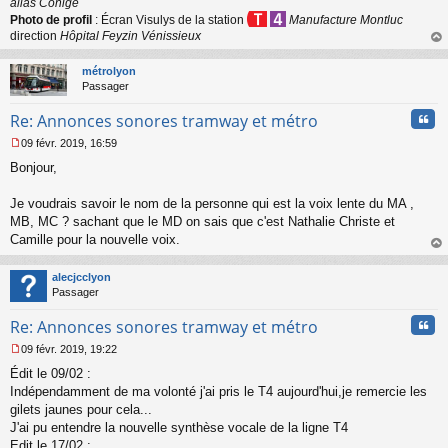
alias Conige
Photo de profil
: Écran Visulys de la station
Manufacture Montluc
direction
Hôpital Feyzin Vénissieux
au
t
métrolyon
Passager
Cita
Re: Annonces sonores tramway et métro
09 févr. 2019, 16:59
M
Bonjour,
e
s
s
Je voudrais savoir le nom de la personne qui est la voix lente du MA ,
a
MB, MC ? sachant que le MD on sais que c'est Nathalie Christe et
g
Camille pour la nouvelle voix.
e
au
n
t
o
alecjcclyon
n
Passager
l
u
Cita
Re: Annonces sonores tramway et métro
09 févr. 2019, 19:22
M
Édit le 09/02 :
e
s
Indépendamment de ma volonté j'ai pris le T4 aujourd'hui,je remercie les
s
gilets jaunes pour cela...
a
J'ai pu entendre la nouvelle synthèse vocale de la ligne T4
g
Edit le 17/02 :