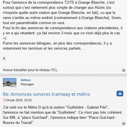
s
Pour l'annonce de la correspondance T2/T5 à Grange Blanche, c'est
a
surtout que c'est nettement plus simple de changer aux Alizés (ou
g
n'importe quelle autre station que Grange Blanche, en fait), vu que la
e
rame s'arrête au même endroit (contrairement à Grange Blanche). Sinon,
n
o
tout est paramétrable comme on veut.
n
Pour la fin des annonces de correspondance aux stations précédentes, il
l
y en a qui retardent: ça fait environ 3 mois que ce n'est déjà plus le cas
u
=)
Parmi les annonces bilingues, en plus des correspondances, il y a
notamment les terminus et les services partiels…
X.
Avoue travailler pour le réseau TCL.
au
t
Airbus
Passager
Cita
Re: Annonces sonores tramway et métro
24 juin 2019, 10:22
M
J'ai noté sur le Métro D qu'à la station "Guillotière - Gabriel Péri",
e
s
l'annonce ne fait mention que de "Guillotière". Ce n'est pas très cohérent.
s
Sur MB, à "place Guichard", l'annonce indique bien "Place Guichard -
a
Bourse du Travail".
g