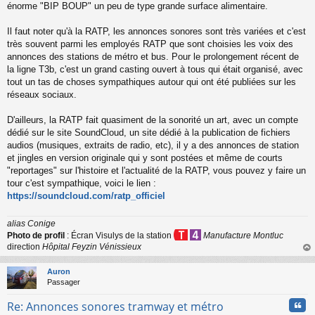
énorme "BIP BOUP" un peu de type grande surface alimentaire.
Il faut noter qu'à la RATP, les annonces sonores sont très variées et c'est
très souvent parmi les employés RATP que sont choisies les voix des
annonces des stations de métro et bus. Pour le prolongement récent de
la ligne T3b, c'est un grand casting ouvert à tous qui était organisé, avec
tout un tas de choses sympathiques autour qui ont été publiées sur les
réseaux sociaux.
D'ailleurs, la RATP fait quasiment de la sonorité un art, avec un compte
dédié sur le site SoundCloud, un site dédié à la publication de fichiers
audios (musiques, extraits de radio, etc), il y a des annonces de station
et jingles en version originale qui y sont postées et même de courts
"reportages" sur l'histoire et l'actualité de la RATP, vous pouvez y faire un
tour c'est sympathique, voici le lien :
https://soundcloud.com/ratp_officiel
alias Conige
Photo de profil
: Écran Visulys de la station
Manufacture Montluc
direction
Hôpital Feyzin Vénissieux
au
t
Auron
Passager
Cita
Re: Annonces sonores tramway et métro