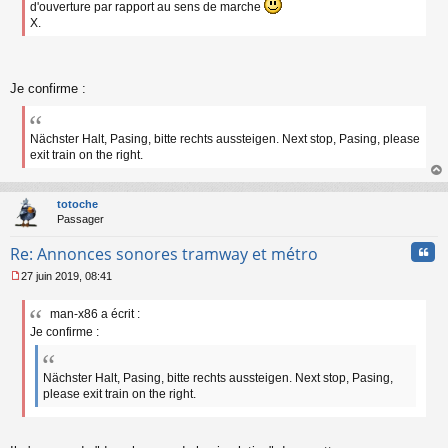
d'ouverture par rapport au sens de marche
o
X.
n
l
u
Je confirme :
Nächster Halt, Pasing, bitte rechts aussteigen. Next stop, Pasing, please
exit train on the right.
au
t
totoche
Passager
Cita
Re: Annonces sonores tramway et métro
27 juin 2019, 08:41
M
e
man-x86 a écrit :
s
Je confirme :
s
a
g
e
Nächster Halt, Pasing, bitte rechts aussteigen. Next stop, Pasing,
n
please exit train on the right.
o
n
l