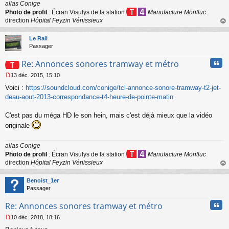
alias Conige
g
e
Photo de profil
: Écran Visulys de la station
Manufacture Montluc
n
direction
Hôpital Feyzin Vénissieux
o
au
n
t
Le Rail
l
Passager
u
Cita
Re: Annonces sonores tramway et métro
13 déc. 2015, 15:10
M
Voici :
https://soundcloud.com/conige/tcl-annonce-sonore-tramway-t2-jet-
e
s
deau-aout-2013-correspondance-t4-heure-de-pointe-matin
s
a
C'est pas du méga HD le son hein, mais c'est déjà mieux que la vidéo
g
originale
e
n
o
alias Conige
n
Photo de profil
: Écran Visulys de la station
Manufacture Montluc
l
direction
Hôpital Feyzin Vénissieux
u
au
t
Benoist_1er
Passager
Cita
Re: Annonces sonores tramway et métro
10 déc. 2018, 18:16
M