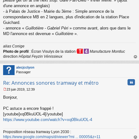
please get off at the next stop: Gare Part-Dieu - Vivier Merle.
» (ajout
d'une annonce en anglais)
- à Palais de Justice - Mairie du 3ème : Simple annonce de la
correspondance MB en 2 langues, plus d'indication de la station Place
Guichard.
- annonce «
Guillotière - Gabriel Péri
» comme avant, alors que dans le
MD l'annonce est devenue «
Guillotière
».
alias Conige
Photo de profil
: Écran Visulys de la station
Manufacture Montluc
direction
Hôpital Feyzin Vénissieux
au
t
alecjcclyon
Passager
Cita
Re: Annonces sonores tramway et métro
23 juin 2019, 12:39
M
Bonjour,
e
s
s
PC astuce a encore frappé !
a
[youtube]xq0BkuUOL-4[/youtube]
g
https://www.youtube.com/watch?v=xq0BkuUOL-4
e
n
o
Proposition réseau tramway Lyon 2030 :
n
https://www.google.com/maps/d/viewer?mi ... 00005&z=11