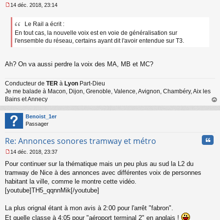
14 déc. 2018, 23:14
M
e
Le Rail a écrit :
s
En tout cas, la nouvelle voix est en voie de généralisation sur
s
a
l'ensemble du réseau, certains ayant dit l'avoir entendue sur T3.
g
e
n
Ah? On va aussi perdre la voix des MA, MB et MC?
o
n
Conducteur de
TER
à
Lyon
Part-Dieu
l
Je me balade à Macon, Dijon, Grenoble, Valence, Avignon, Chambéry, Aix les
u
Bains et Annecy
au
t
Benoist_1er
Passager
Cita
Re: Annonces sonores tramway et métro
14 déc. 2018, 23:37
M
Pour continuer sur la thématique mais un peu plus au sud la L2 du
e
s
tramway de Nice à des annonces avec différentes voix de personnes
s
habitant la ville, comme le montre cette vidéo.
a
[youtube]TH5_qqnnMik[/youtube]
g
e
La plus orignal étant à mon avis à 2:00 pour l'arrêt "fabron".
n
o
Et quelle classe à 4:05 pour "aéroport terminal 2" en anglais !