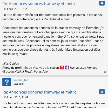
Cita
Re: Annonces sonores tramway et métro
14 déc. 2018, 21:23
M
Le titre de cette vidéo est très trompeur, mais bon passons, c'est assez
e
s
commun de notre époque sur YouTube et autres.
s
a
Concernant les annonces sonores de la station tramway de Perrache, j'ai
g
remarqué hier qu'elles ont été changées avec ce qui me semble être la
e
nouvelle voix que l'on entend dans le métro D (la sonorisation n'étant pas
n
o
des meilleures). Cependant, elles sont toujours assez "hachées", car ce
n
sont des parties de phrases enregistrées séparément et donc ça ne
l
donne pas quelque chose de très très fluide. Mais l'intonation est déjà
u
meilleure qu'avant.
alias Conige
Photo de profil
: Écran Visulys de la station
Manufacture Montluc
direction
Hôpital Feyzin Vénissieux
au
t
Benoist_1er
Passager
Cita
Re: Annonces sonores tramway et métro
14 déc. 2018, 21:47
M
Sur le fond, comment se fait-il que ce la coûte cher d'enregistrer la bonne
e
s
centaine d'annonces (prenons uniquement TC lourds) qui passeront