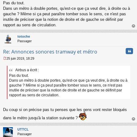
Pas du tout.
e
s
Dans un métro à double portes, qu'est-ce que ça veut dire, à droite ou à
s
gauche ? Même si ça peut paraître tomber sous le sens, ce n'est pas
a
inutile de préciser que la notion de droite et de gauche se définit par
g
rapport au sens de circulation.
e
au
n
t
o
totoche
n
Passager
l
u
Cita
Re: Annonces sonores tramway et métro
25 juin 2019, 18:29
M
e
Airbus a écrit :
s
Pas du tout.
s
a
Dans un métro à double portes, qu'est-ce que ça veut dire, à droite ou à
g
gauche ? Même si ça peut paraître tomber sous le sens, ce n'est pas
e
inutile de préciser que la notion de droite et de gauche se définit par
n
rapport au sens de circulation.
o
n
l
Du coup si on précise pas tu penses que les gens vont rester bloqués
u
dans le métro jusqu'à la station suivante ?
au
t
UTTCL
Passager