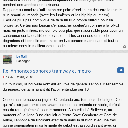
s
pendant des années sur le réseau.
a
Rapporté au nombre d'utilisation par paire d'oreilles ça doit être le truc le
g
plus amorti du monde (avec les lumières et les bip bip du métro).
e
C'est de plus pas compliqué de faire un truc propre surtout pour sa
n
o
longévité. Certes pas besoin d'embaucher quelqu'un comme à la SNCF
n
mais un juste milieux me semble être plus que raisonnable pour avoir un
l
cohérence sur la qualité de service.... Et les annonces en mode
u
dégradées et bien elle sont faites en live comme maintenant et tout est
au mieux dans le meilleur des mondes.
au
t
Le Rail
Passager
Cita
Re: Annonces sonores tramway et métro
14 déc. 2018, 23:00
M
En tout cas, la nouvelle voix est en voie de généralisation sur l'ensemble
e
s
du réseau, certains ayant dit l'avoir entendue sur T3.
s
a
Concernant le nouveau jingle TCL entendu aux terminus de la ligne D, et
g
qui m'a l'air pas terrible en l'ayant uniquement entendu en vidéo, il n'est
e
pas du tout généralisé pour le moment. Aujourd'hui à Bellecour, au
n
o
moment où la ligne D ne circulait qu'entre Saxe-Gambetta et Gare de
n
Vaise, l'annonce de l'incident était faite dans la station avec une très
l
bonne sonorisation mais le jingle de début est assourdissant avec un
u