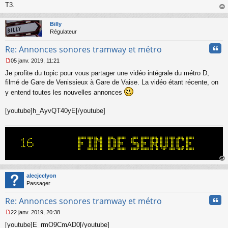
T3.
au
t
Billy
Régulateur
Cita
Re: Annonces sonores tramway et métro
05 janv. 2019, 11:21
M
Je profite du topic pour vous partager une vidéo intégrale du métro D,
e
s
filmé de Gare de Venissieux à Gare de Vaise. La vidéo étant récente, on
s
y entend toutes les nouvelles annonces
a
g
[youtube]h_AyvQT40yE[/youtube]
e
n
o
n
l
u
au
t
alecjcclyon
Passager
Cita
Re: Annonces sonores tramway et métro
22 janv. 2019, 20:38
M
[youtube]E_rmO9CmAD0[/youtube]
e