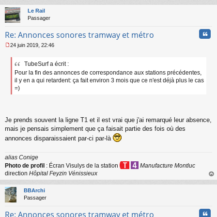
au
e
t
n
Le Rail
o
Passager
n
Cita
l
Re: Annonces sonores tramway et métro
u
24 juin 2019, 22:46
M
e
TubeSurf a écrit :
s
Pour la fin des annonces de correspondance aux stations précédentes,
s
a
il y en a qui retardent: ça fait environ 3 mois que ce n'est déjà plus le cas
g
=)
e
n
o
n
Je prends souvent la ligne T1 et il est vrai que j'ai remarqué leur absence,
l
mais je pensais simplement que ça faisait partie des fois où des
u
annonces disparaissaient par-ci par-là
alias Conige
Photo de profil
: Écran Visulys de la station
Manufacture Montluc
direction
Hôpital Feyzin Vénissieux
au
t
BBArchi
Passager
Cita
Re: Annonces sonores tramway et métro