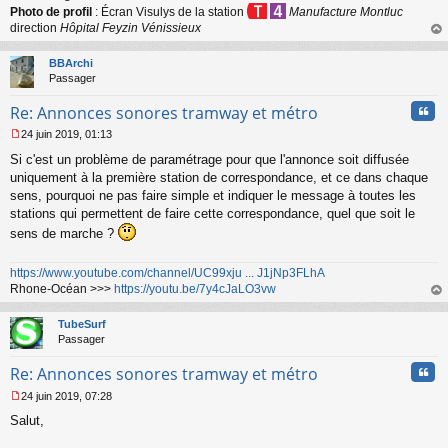
l
Photo de profil
: Écran Visulys de la station
Manufacture Montluc
u
direction
Hôpital Feyzin Vénissieux
au
t
BBArchi
Passager
Cita
Re: Annonces sonores tramway et métro
24 juin 2019, 01:13
M
Si c'est un problème de paramétrage pour que l'annonce soit diffusée
e
s
uniquement à la première station de correspondance, et ce dans chaque
s
sens, pourquoi ne pas faire simple et indiquer le message à toutes les
a
stations qui permettent de faire cette correspondance, quel que soit le
g
sens de marche ?
e
n
o
https://www.youtube.com/channel/UC99xju ... J1jNp3FLhA
n
Rhone-Océan >>>
https://youtu.be/7y4cJaLO3vw
l
au
u
t
TubeSurf
Passager
Cita
Re: Annonces sonores tramway et métro
24 juin 2019, 07:28
M
Salut,
e
s