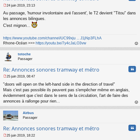
24 juin 2019, 23:13
M
Au passage, 'humour involontaire avé l'assent', le T2 devient "Titou" dans
e
s
les annonces bilingues.
s
C'est mignon...
a
g
e
https://www.youtube.com/channel/UC99xju ... J1jNp3FLhA
n
Rhone-Océan >>>
https://youtu.be/7y4cJaLO3vw
o
au
n
t
totoche
l
Passager
u
Cita
Re: Annonces sonores tramway et métro
25 juin 2019, 08:47
M
"doors will open on the left-hand side in the direction of travel"
e
s
Mais c'est pas possible ils peuvent pas s'empêcher même en anglais,
s
évidemment que c'est dans le sens de la circulation, l'art de faire des
a
annonces à rallonge pour rien...
g
au
e
t
n
Airbus
o
Passager
n
Cita
l
Re: Annonces sonores tramway et métro
u
25 juin 2019, 18:22
M