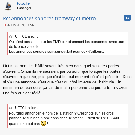
t
totoche
Passager
Cita
Re: Annonces sonores tramway et métro
26 juin 2019, 07:56
M
e
UTTCL a écrit :
s
Oui c'est possible pour les PMR et notamment les personnes avec une
s
a
déficience visuelle.
g
Les annonces sonores sont surtout fait pour eux d'ailleurs.
e
n
o
Oui mais non, les PMR savent très bien dans quel sens les portes
n
s'ouvrent. Sinon ils ne sauraient par où sortir que lorsque les portes
l
s'ouvrent à gauche, puisque c'est le seul moment où c'est précisé... Donc
u
si y'a une annonce, c'est que c'est du côté inverse de l'habitude. Un
minimum de bon sens ça fait de mal à personne, au pire tu te fais avoir
une fois et c'est réglé.
UTTCL a écrit :
Pourquoi annoncer le nom de la station ? C'est noté sur les gros
panneaux sur fond blanc dans chaque station... suffit de lire ! ...Sauf
quand on peut pas
!