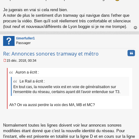
n
l
Je jugerais en vrai si cela rend bien.
u
A noter de plus le sentiment d'un tramway qui navigue dans l'ether que
procure la vidéo. Bien qu'il soit réellement très confortable et silencieux
(tout neuf et nouveaux/différents de Lyon boggie si je ne me trompe).
au
t
timerfuller1
Passager
Cita
Re: Annonces sonores tramway et métro
15 déc. 2018, 00:34
M
e
Auron a écrit :
s
s
Le Rail a écrit :
a
En tout cas, la nouvelle voix est en voie de généralisation sur
g
l'ensemble du réseau, certains ayant dit l'avoir entendue sur T3.
e
n
o
Ah? On va aussi perdre la voix des MA, MB et MC?
n
l
u
Normalement toutes les lignes doivent voir leur annonces sonores
modifiées étant donné que c'est la nouvelle identité du réseau. Pour
l'instant, elle est présente en totalité sur la ligne D et en cours sur la ligne