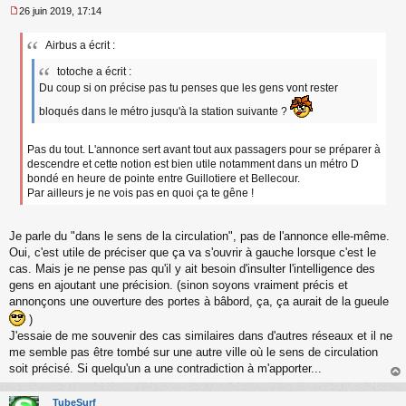
26 juin 2019, 17:14
M
e
Airbus a écrit :
s
s
totoche a écrit :
a
Du coup si on précise pas tu penses que les gens vont rester
g
e
bloqués dans le métro jusqu'à la station suivante ?
n
o
n
Pas du tout. L'annonce sert avant tout aux passagers pour se préparer à
l
descendre et cette notion est bien utile notamment dans un métro D
u
bondé en heure de pointe entre Guillotiere et Bellecour.
Par ailleurs je ne vois pas en quoi ça te gêne !
Je parle du "dans le sens de la circulation", pas de l'annonce elle-même.
Oui, c'est utile de préciser que ça va s'ouvrir à gauche lorsque c'est le
cas. Mais je ne pense pas qu'il y ait besoin d'insulter l'intelligence des
gens en ajoutant une précision. (sinon soyons vraiment précis et
annonçons une ouverture des portes à bâbord, ça, ça aurait de la gueule
)
J'essaie de me souvenir des cas similaires dans d'autres réseaux et il ne
me semble pas être tombé sur une autre ville où le sens de circulation
soit précisé. Si quelqu'un a une contradiction à m'apporter...
au
t
TubeSurf