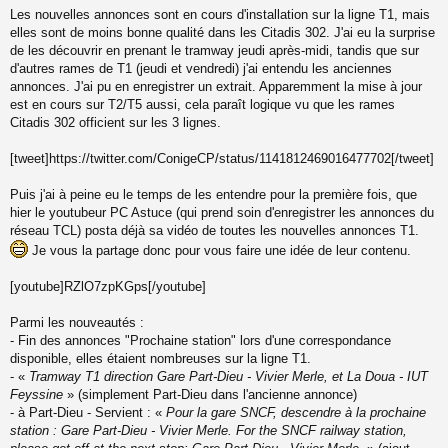
M
Les nouvelles annonces sont en cours d'installation sur la ligne T1, mais
e
s
elles sont de moins bonne qualité dans les Citadis 302. J'ai eu la surprise
s
de les découvrir en prenant le tramway jeudi après-midi, tandis que sur
a
d'autres rames de T1 (jeudi et vendredi) j'ai entendu les anciennes
g
annonces. J'ai pu en enregistrer un extrait. Apparemment la mise à jour
e
est en cours sur T2/T5 aussi, cela paraît logique vu que les rames
n
o
Citadis 302 officient sur les 3 lignes.
n
l
[tweet]https://twitter.com/ConigeCP/status/1141812469016477702[/tweet]
u
Puis j'ai à peine eu le temps de les entendre pour la première fois, que
hier le youtubeur PC Astuce (qui prend soin d'enregistrer les annonces du
réseau TCL) posta déjà sa vidéo de toutes les nouvelles annonces T1.
Je vous la partage donc pour vous faire une idée de leur contenu.
[youtube]RZlO7zpKGps[/youtube]
Parmi les nouveautés :
- Fin des annonces "Prochaine station" lors d'une correspondance
disponible, elles étaient nombreuses sur la ligne T1.
- «
Tramway T1 direction Gare Part-Dieu - Vivier Merle, et La Doua - IUT
Feyssine
» (simplement Part-Dieu dans l'ancienne annonce)
- à Part-Dieu - Servient : «
Pour la gare SNCF, descendre à la prochaine
station : Gare Part-Dieu - Vivier Merle. For the SNCF railway station,