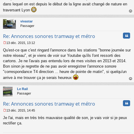
u
dans lequel on est depuis le début de la ligne avait changé de nature en
traversant Lyon
au
t
vivastar
Passager
Cita
Re: Annonces sonores tramway et métro
13 déc. 2015, 13:12
M
Qu'est-ce que c'est ringard l'annonce dans les stations "bonne journée sur
e
s
notre réseau", et je viens de voir sur Youtube qu'ils l'ont ressorti des
s
cartons. Je ne l'avais pas entendu lors de mes visites en 2013 et 2014.
a
Bon sinon je regrette de ne pas avoir enregistrer l'annonce sonore
g
"correspondance T4 direction ... heure de pointe de matin", si quelqu'un
e
arrive à me trouver ça je serais heureux
n
o
au
n
t
Le Rail
l
Passager
u
Cita
Re: Annonces sonores tramway et métro
13 déc. 2015, 14:45
M
Je l'ai, mais en très très mauvaise qualité de son, je vais voir si je peux
e
s
rectifier ça.
s
a