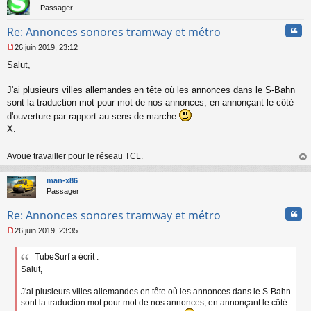
Passager
Cita
Re: Annonces sonores tramway et métro
26 juin 2019, 23:12
M
Salut,
e
s
s
J'ai plusieurs villes allemandes en tête où les annonces dans le S-Bahn
a
sont la traduction mot pour mot de nos annonces, en annonçant le côté
g
d'ouverture par rapport au sens de marche
e
X.
n
o
n
Avoue travailler pour le réseau TCL.
l
au
u
t
man-x86
Passager
Cita
Re: Annonces sonores tramway et métro
26 juin 2019, 23:35
M
e
TubeSurf a écrit :
s
Salut,
s
a
g
J'ai plusieurs villes allemandes en tête où les annonces dans le S-Bahn
e
sont la traduction mot pour mot de nos annonces, en annonçant le côté
n