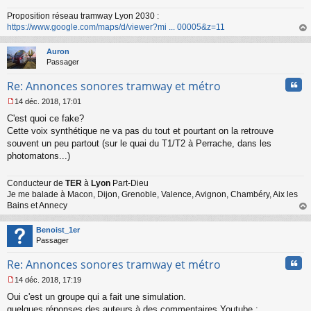
Proposition réseau tramway Lyon 2030 :
https://www.google.com/maps/d/viewer?mi ... 00005&z=11
au
t
Auron
Passager
Cita
Re: Annonces sonores tramway et métro
14 déc. 2018, 17:01
M
C'est quoi ce fake?
e
s
Cette voix synthétique ne va pas du tout et pourtant on la retrouve
s
souvent un peu partout (sur le quai du T1/T2 à Perrache, dans les
a
photomatons...)
g
e
n
Conducteur de
TER
à
Lyon
Part-Dieu
o
Je me balade à Macon, Dijon, Grenoble, Valence, Avignon, Chambéry, Aix les
n
Bains et Annecy
l
au
u
t
Benoist_1er
Passager
Cita
Re: Annonces sonores tramway et métro
14 déc. 2018, 17:19
M
Oui c'est un groupe qui a fait une simulation.
e
s
quelques réponses des auteurs à des commentaires Youtube :