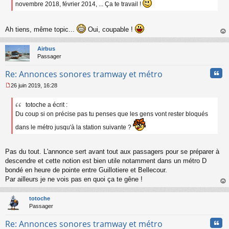
novembre 2018, février 2014, ... Ça te travail !
o
n
l
Ah tiens, même topic...
Oui, coupable !
u
au
t
Airbus
Passager
Cita
Re: Annonces sonores tramway et métro
26 juin 2019, 16:28
M
e
totoche a écrit :
s
Du coup si on précise pas tu penses que les gens vont rester bloqués
s
a
dans le métro jusqu'à la station suivante ?
g
e
n
Pas du tout. L'annonce sert avant tout aux passagers pour se préparer à
o
n
descendre et cette notion est bien utile notamment dans un métro D
l
bondé en heure de pointe entre Guillotiere et Bellecour.
u
Par ailleurs je ne vois pas en quoi ça te gêne !
au
t
totoche
Passager
Cita
Re: Annonces sonores tramway et métro