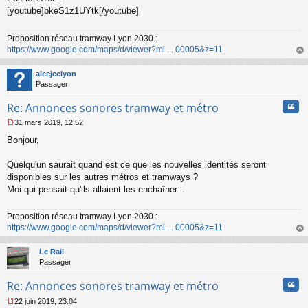
e
[youtube]bkeS1z1UYtk[/youtube]
n
o
n
Proposition réseau tramway Lyon 2030 :
l
https://www.google.com/maps/d/viewer?mi ... 00005&z=11
u
au
t
alecjcclyon
Passager
Cita
Re: Annonces sonores tramway et métro
31 mars 2019, 12:52
M
Bonjour,
e
s
s
Quelqu'un saurait quand est ce que les nouvelles identités seront
a
disponibles sur les autres métros et tramways ?
g
Moi qui pensait qu'ils allaient les enchaîner...
e
n
o
Proposition réseau tramway Lyon 2030 :
n
https://www.google.com/maps/d/viewer?mi ... 00005&z=11
l
au
u
t
Le Rail
Passager
Cita
Re: Annonces sonores tramway et métro
22 juin 2019, 23:04