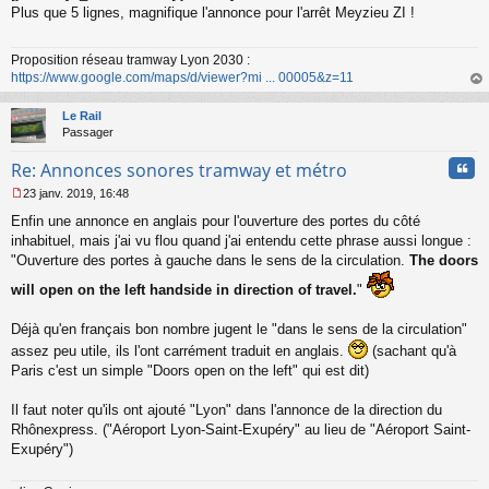
s
Plus que 5 lignes, magnifique l'annonce pour l'arrêt Meyzieu ZI !
s
a
Proposition réseau tramway Lyon 2030 :
g
https://www.google.com/maps/d/viewer?mi ... 00005&z=11
e
n
au
o
t
Le Rail
n
Passager
l
u
Cita
Re: Annonces sonores tramway et métro
23 janv. 2019, 16:48
M
Enfin une annonce en anglais pour l'ouverture des portes du côté
e
s
inhabituel, mais j'ai vu flou quand j'ai entendu cette phrase aussi longue :
s
"Ouverture des portes à gauche dans le sens de la circulation.
The doors
a
g
will open on the left handside in direction of travel.
"
e
n
Déjà qu'en français bon nombre jugent le "dans le sens de la circulation"
o
assez peu utile, ils l'ont carrément traduit en anglais.
(sachant qu'à
n
Paris c'est un simple "Doors open on the left" qui est dit)
l
u
Il faut noter qu'ils ont ajouté "Lyon" dans l'annonce de la direction du
Rhônexpress. ("Aéroport Lyon-Saint-Exupéry" au lieu de "Aéroport Saint-
Exupéry")