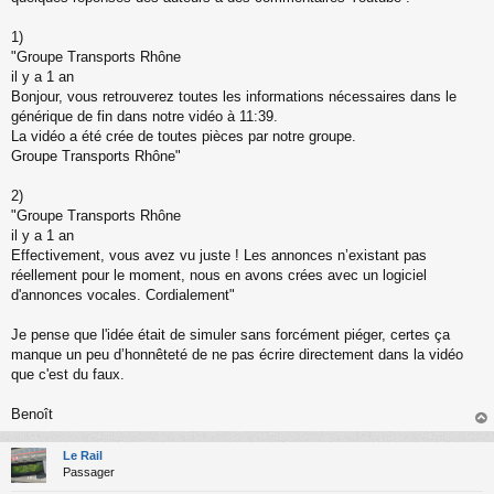
s
a
1)
g
"Groupe Transports Rhône
e
il y a 1 an
n
o
Bonjour, vous retrouverez toutes les informations nécessaires dans le
n
générique de fin dans notre vidéo à 11:39.
l
La vidéo a été crée de toutes pièces par notre groupe.
u
Groupe Transports Rhône"
2)
"Groupe Transports Rhône
il y a 1 an
Effectivement, vous avez vu juste ! Les annonces n’existant pas
réellement pour le moment, nous en avons crées avec un logiciel
d'annonces vocales. Cordialement"
Je pense que l'idée était de simuler sans forcément piéger, certes ça
manque un peu d’honnêteté de ne pas écrire directement dans la vidéo
que c'est du faux.
Benoît
au
t
Le Rail
Passager