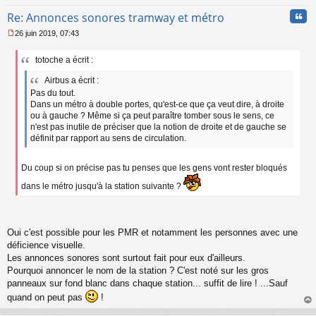
Cita
Re: Annonces sonores tramway et métro
26 juin 2019, 07:43
M
e
totoche a écrit :
s
s
Airbus a écrit :
a
Pas du tout.
g
Dans un métro à double portes, qu'est-ce que ça veut dire, à droite
e
n
ou à gauche ? Même si ça peut paraître tomber sous le sens, ce
o
n'est pas inutile de préciser que la notion de droite et de gauche se
n
définit par rapport au sens de circulation.
l
u
Du coup si on précise pas tu penses que les gens vont rester bloqués
dans le métro jusqu'à la station suivante ?
Oui c'est possible pour les PMR et notamment les personnes avec une
déficience visuelle.
Les annonces sonores sont surtout fait pour eux d'ailleurs.
Pourquoi annoncer le nom de la station ? C'est noté sur les gros
panneaux sur fond blanc dans chaque station... suffit de lire ! ...Sauf
quand on peut pas
!
au