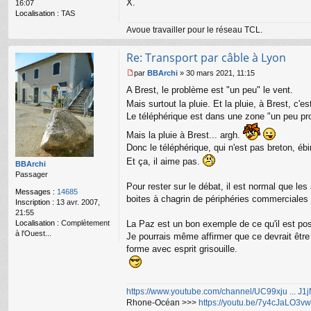
X.
16:07
Localisation :
TAS
Avoue travailler pour le réseau TCL.
Re: Transport par câble à Lyon
par
BBArchi
»
30 mars 2021, 11:15
M
A Brest, le problème est "un peu" le vent.
e
s
Mais surtout la pluie. Et la pluie, à Brest, c'
s
Le téléphérique est dans une zone "un peu prot
a
g
Mais la pluie à Brest... argh.
e
Donc le téléphérique, qui n'est pas breton, ébin
n
Et ça, il aime pas.
o
BBArchi
n
Passager
l
Pour rester sur le débat, il est normal que le
Messages :
14685
u
boites à chagrin de périphéries commerciales 
Inscription :
13 avr. 2007,
21:55
Localisation :
Complètement
La Paz est un bon exemple de ce qu'il est po
à l'Ouest...
Je pourrais même affirmer que ce devrait être l
forme avec esprit grisouille.
https://www.youtube.com/channel/UC99xju ... J
Rhone-Océan >>>
https://youtu.be/7y4cJaLO3vw