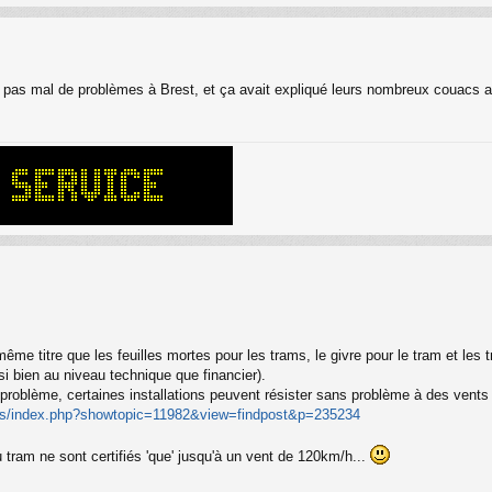
é pas mal de problèmes à Brest, et ça avait expliqué leurs nombreux couacs 
me titre que les feuilles mortes pour les trams, le givre pour le tram et les tr
i bien au niveau technique que financier).
 problème, certaines installations peuvent résister sans problème à des vent
ms/index.php?showtopic=11982&view=findpost&p=235234
u tram ne sont certifiés 'que' jusqu'à un vent de 120km/h...