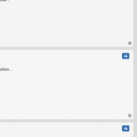
au
t
Citati
ition...
au
t
Citati