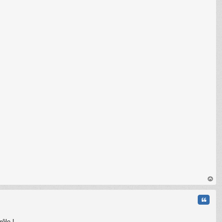
au
t
Citati
ôle !