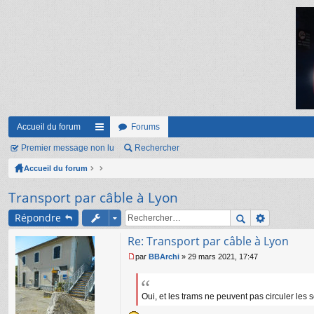
Accueil du forum
Forums
Premier message non lu
ac
Rechercher
Accueil du forum
co
ur
Transport par câble à Lyon
ci
Répondre
s
Re: Transport par câble à Lyon
par
BBArchi
»
29 mars 2021, 17:47
M
e
s
s
Oui, et les trams ne peuvent pas circuler les
a