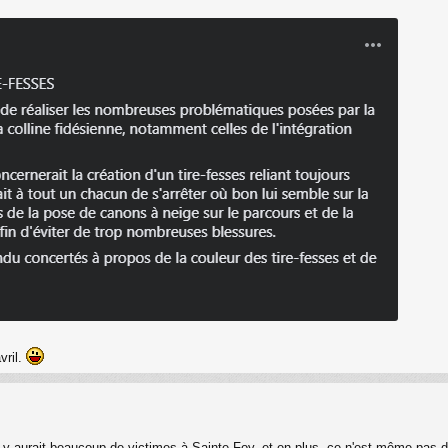
vril.
l y aurait beaucoup de victimes à Sainte Foy, et en plus, ce n'est même pas dr