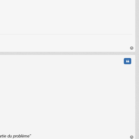
au
t
Citati
C
rtie du problème"