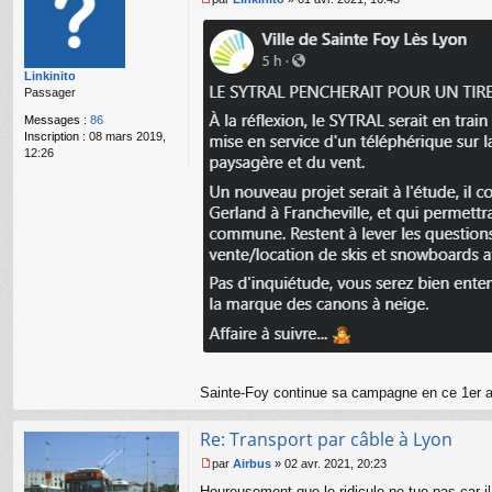
r
M
n
e
a
s
n
s
Linkinito
ar
a
Passager
g
e
Messages :
86
n
Inscription :
08 mars 2019,
o
12:26
n
l
u
Sainte-Foy continue sa campagne en ce 1er a
Re: Transport par câble à Lyon
par
Airbus
»
02 avr. 2021, 20:23
M
Heureusement que le ridicule ne tue pas car i