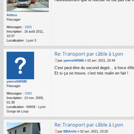
e
s
s
a
Airbus
g
Passager
e
n
Messages :
1655
o
Inscription :
16 août 2011,
n
10:37
l
Localisation :
Lyon 3
u
Re: Transport par câble à Lyon
par
yanns040586
»
02 avr. 2021, 20:49
M
C'est peut-être du second degré... à force d'êt
e
s
Et si ça se trouve, c'est très malin en fait !
s
yanns040586
a
Passager
g
e
Messages :
1583
n
Inscription :
13 nov. 2009,
o
01:38
n
Localisation :
69009 - Lyon
l
Gorge de Loup
u
Re: Transport par câble à Lyon
par
BBArchi
»
02 avr. 2021, 23:20