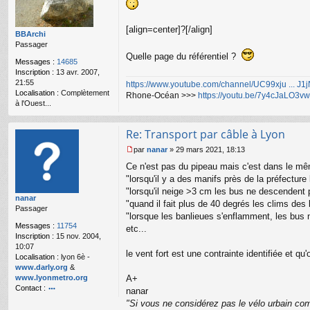
g
e
n
[align=center]?[/align]
o
BBArchi
n
Passager
l
Quelle page du référentiel ?
Messages :
14685
u
Inscription :
13 avr. 2007,
21:55
https://www.youtube.com/channel/UC99xju ... J
Localisation :
Complètement
Rhone-Océan >>>
https://youtu.be/7y4cJaLO3vw
à l'Ouest...
Re: Transport par câble à Lyon
par
nanar
»
29 mars 2021, 18:13
M
Ce n'est pas du pipeau mais c'est dans le mê
e
s
"lorsqu'il y a des manifs près de la préfecture
s
"lorsqu'il neige >3 cm les bus ne descendent
nanar
a
"quand il fait plus de 40 degrés les clims de
Passager
g
"lorsque les banlieues s'enflamment, les bus ne
e
Messages :
11754
etc...
n
Inscription :
15 nov. 2004,
o
10:07
n
le vent fort est une contrainte identifiée et 
Localisation :
lyon 6è -
l
www.darly.org
&
u
www.lyonmetro.org
A+
Contact :
nanar
o
"Si vous ne considérez pas le vélo urbain com