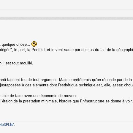
est quelque chose...
égée", le port, la Penfeld, et le vent saute par dessus du fait de la géographi
 il est tout mouillé.
s anti fassent feu de tout argument. Mais je préfèrerais qu'on réponde par de 
justaposées à des éléments dont l'esthétique technique est, elle, assez chouet
ssible de faire avec une économie de moyens.
'étalon de la prestation minimale, histoire que l'infrastructure se donne à voi
1jNp3FLhA