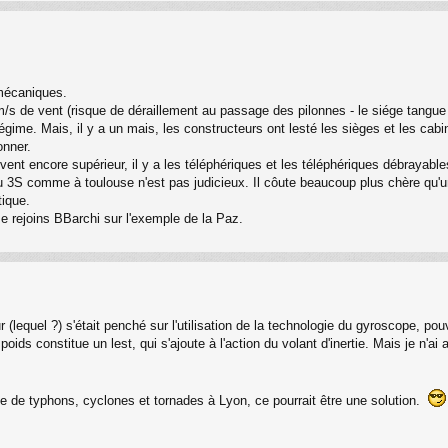
mécaniques.
/s de vent (risque de déraillement au passage des pilonnes - le siége tangue u
gime. Mais, il y a un mais, les constructeurs ont lesté les sièges et les cab
onner.
vent encore supérieur, il y a les téléphériques et les téléphériques débrayabl
u 3S comme à toulouse n'est pas judicieux. Il côute beaucoup plus chère qu'un 
tique.
Je rejoins BBarchi sur l'exemple de la Paz.
(lequel ?) s'était penché sur l'utilisation de la technologie du gyroscope, p
poids constitue un lest, qui s'ajoute à l'action du volant d'inertie. Mais je n
te de typhons, cyclones et tornades à Lyon, ce pourrait être une solution.