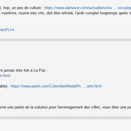
, hop, un peu de culture :
https://www.alphaver.com/actualites/sta ... oscopiq
maritime, tourne très vite, doit être refroidi, l'arrêt complet longtemps aprè
1jNp3FLhA
t jamais très fort à La Paz :
ir.html
able) :
https://www.partir.com/Colombie/Medell% ... artir.html
me une partie de la solution pour l'aménagement des villes, vous êtes une pa