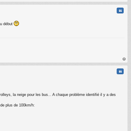
au
t
Citati
au début
C
au
t
Citati
olleys, la neige pour les bus... A chaque problème identifié il y a des
s de plus de 100km/h: