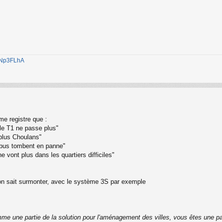
1jNp3FLhA
me registre que :
 le T1 ne passe plus"
 plus Choulans"
s bus tombent en panne"
 vont plus dans les quartiers difficiles"
qu'on sait surmonter, avec le système 3S par exemple
me une partie de la solution pour l'aménagement des villes, vous êtes une pa