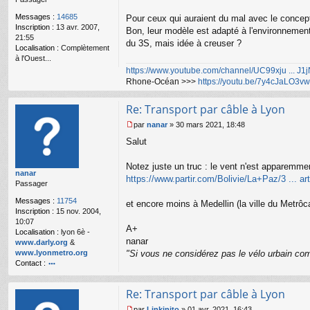
l
Messages :
14685
Pour ceux qui auraient du mal avec le concept
u
Inscription :
13 avr. 2007,
Bon, leur modèle est adapté à l'environnement 
21:55
du 3S, mais idée à creuser ?
Localisation :
Complètement
à l'Ouest...
https://www.youtube.com/channel/UC99xju ... J
Rhone-Océan >>>
https://youtu.be/7y4cJaLO3vw
Re: Transport par câble à Lyon
par
nanar
»
30 mars 2021, 18:48
M
Salut
e
s
s
Notez juste un truc : le vent n'est apparemmen
nanar
a
https://www.partir.com/Bolivie/La+Paz/3 ... art
Passager
g
e
Messages :
11754
et encore moins à Medellin (la ville du Metrôc
n
Inscription :
15 nov. 2004,
o
10:07
n
A+
Localisation :
lyon 6è -
l
nanar
www.darly.org
&
u
www.lyonmetro.org
"Si vous ne considérez pas le vélo urbain com
Contact :
o
nt
Re: Transport par câble à Lyon
ac
te
par
Linkinito
»
01 avr. 2021, 16:43