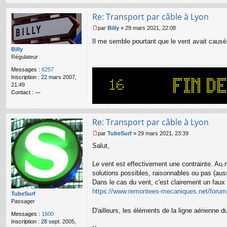
nt
ac
Re: Transport par câble à Lyon
te
r
par
Billy
»
29 mars 2021, 22:08
n
M
a
Il me semble pourtant que le vent avait caus
e
n
s
Billy
ar
s
Régulateur
a
Messages :
6257
g
Inscription :
22 mars 2007,
e
21:49
n
Contact :
o
o
n
nt
l
ac
u
Re: Transport par câble à Lyon
te
r
par
TubeSurf
»
29 mars 2021, 23:39
M
Bi
Salut,
e
lly
s
s
Le vent est effectivement une contrainte. Au mê
a
solutions possibles, raisonnables ou pas (auss
g
Dans le cas du vent, c'est clairement un faux
e
https://www.remontees-mecaniques.net/foru
n
TubeSurf
o
Passager
n
D'ailleurs, les éléments de la ligne aérienne d
Messages :
1600
l
Inscription :
28 sept. 2005,
u