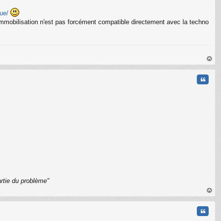
ue/
s immobilisation n'est pas forcément compatible directement avec la techno
au
t
Citati
rtie du problème"
C
au
t
Citati