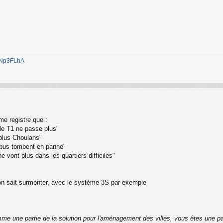
1jNp3FLhA
me registre que :
 le T1 ne passe plus"
 plus Choulans"
s bus tombent en panne"
 vont plus dans les quartiers difficiles"
qu'on sait surmonter, avec le système 3S par exemple
me une partie de la solution pour l'aménagement des villes, vous êtes une pa