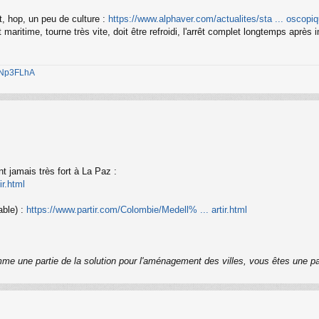
, hop, un peu de culture :
https://www.alphaver.com/actualites/sta ... oscopiq
maritime, tourne très vite, doit être refroidi, l'arrêt complet longtemps aprè
1jNp3FLhA
t jamais très fort à La Paz :
ir.html
able) :
https://www.partir.com/Colombie/Medell% ... artir.html
me une partie de la solution pour l'aménagement des villes, vous êtes une pa