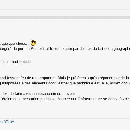
est quelque chose...
égée", le port, la Penfeld, et le vent saute par dessus du fait de la géographi
 il est tout mouillé.
s anti fassent feu de tout argument. Mais je préfèrerais qu'on réponde par de 
justaposées à des éléments dont l'esthétique technique est, elle, assez chouet
ssible de faire avec une économie de moyens.
'étalon de la prestation minimale, histoire que l'infrastructure se donne à voi
1jNp3FLhA