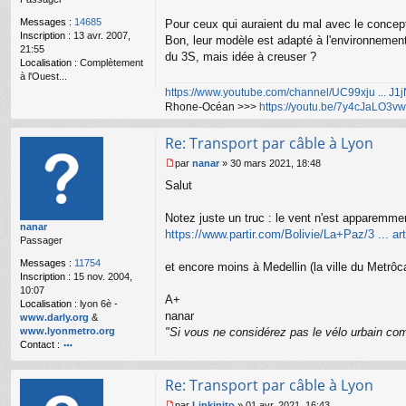
l
Messages :
14685
Pour ceux qui auraient du mal avec le concept
u
Inscription :
13 avr. 2007,
Bon, leur modèle est adapté à l'environnement 
21:55
du 3S, mais idée à creuser ?
Localisation :
Complètement
à l'Ouest...
https://www.youtube.com/channel/UC99xju ... J
Rhone-Océan >>>
https://youtu.be/7y4cJaLO3vw
Re: Transport par câble à Lyon
par
nanar
»
30 mars 2021, 18:48
M
Salut
e
s
s
Notez juste un truc : le vent n'est apparemmen
nanar
a
https://www.partir.com/Bolivie/La+Paz/3 ... art
Passager
g
e
Messages :
11754
et encore moins à Medellin (la ville du Metrôc
n
Inscription :
15 nov. 2004,
o
10:07
n
A+
Localisation :
lyon 6è -
l
nanar
www.darly.org
&
u
www.lyonmetro.org
"Si vous ne considérez pas le vélo urbain com
Contact :
o
nt
Re: Transport par câble à Lyon
ac
te
par
Linkinito
»
01 avr. 2021, 16:43