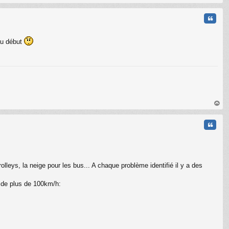
au
t
Citati
au début
C
au
t
Citati
olleys, la neige pour les bus... A chaque problème identifié il y a des
s de plus de 100km/h: