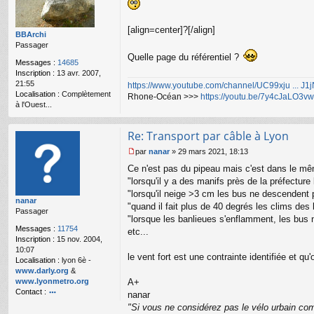
g
e
n
[align=center]?[/align]
o
BBArchi
n
Passager
l
Quelle page du référentiel ?
Messages :
14685
u
Inscription :
13 avr. 2007,
21:55
https://www.youtube.com/channel/UC99xju ... J
Localisation :
Complètement
Rhone-Océan >>>
https://youtu.be/7y4cJaLO3vw
à l'Ouest...
Re: Transport par câble à Lyon
par
nanar
»
29 mars 2021, 18:13
M
Ce n'est pas du pipeau mais c'est dans le mê
e
s
"lorsqu'il y a des manifs près de la préfecture
s
"lorsqu'il neige >3 cm les bus ne descendent
nanar
a
"quand il fait plus de 40 degrés les clims de
Passager
g
"lorsque les banlieues s'enflamment, les bus ne
e
Messages :
11754
etc...
n
Inscription :
15 nov. 2004,
o
10:07
n
le vent fort est une contrainte identifiée et 
Localisation :
lyon 6è -
l
www.darly.org
&
u
www.lyonmetro.org
A+
Contact :
nanar
o
"Si vous ne considérez pas le vélo urbain com