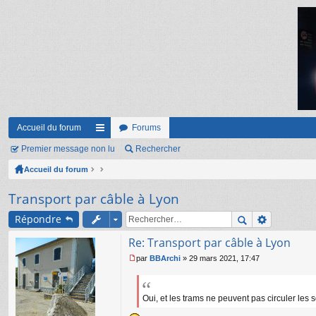
Accueil du forum
Forums
Premier message non lu
ac
Rechercher
Accueil du forum
co
ur
Transport par câble à Lyon
ci
Répondre
s
Re: Transport par câble à Lyon
par
BBArchi
»
29 mars 2021, 17:47
M
e
s
s
Oui, et les trams ne peuvent pas circuler les
a