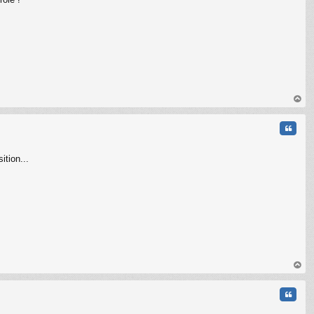
au
t
Citati
ition...
au
t
Citati