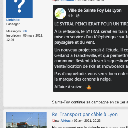
r
M
n
e
a
s
n
s
Linkinito
ar
a
Passager
g
e
Messages :
86
n
Inscription :
08 mars 2019,
o
12:26
n
l
u
Sainte-Foy continue sa campagne en ce 1er a
Re: Transport par câble à Lyon
par
Airbus
»
02 avr. 2021, 20:23
M
Heureusement que le ridicule ne tue pas car i