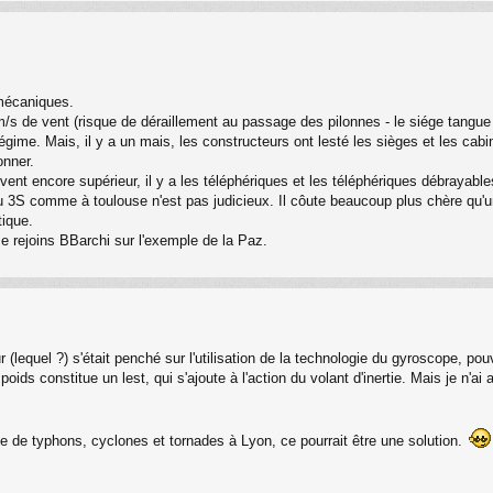
mécaniques.
/s de vent (risque de déraillement au passage des pilonnes - le siége tangue u
gime. Mais, il y a un mais, les constructeurs ont lesté les sièges et les cab
onner.
vent encore supérieur, il y a les téléphériques et les téléphériques débrayabl
u 3S comme à toulouse n'est pas judicieux. Il côute beaucoup plus chère qu'un 
tique.
Je rejoins BBarchi sur l'exemple de la Paz.
(lequel ?) s'était penché sur l'utilisation de la technologie du gyroscope, p
poids constitue un lest, qui s'ajoute à l'action du volant d'inertie. Mais je n
te de typhons, cyclones et tornades à Lyon, ce pourrait être une solution.