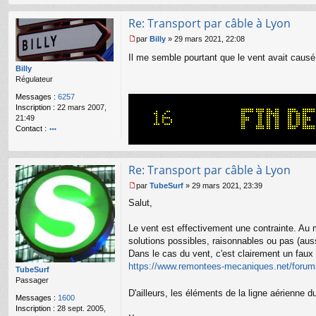
nt
ac
Re: Transport par câble à Lyon
te
r
par
Billy
»
29 mars 2021, 22:08
n
M
a
Il me semble pourtant que le vent avait caus
e
n
s
Billy
ar
s
Régulateur
a
Messages :
6257
g
Inscription :
22 mars 2007,
e
21:49
n
Contact :
o
o
n
nt
l
ac
u
Re: Transport par câble à Lyon
te
r
par
TubeSurf
»
29 mars 2021, 23:39
M
Bi
Salut,
e
lly
s
s
Le vent est effectivement une contrainte. Au mê
a
solutions possibles, raisonnables ou pas (auss
g
Dans le cas du vent, c'est clairement un faux
e
https://www.remontees-mecaniques.net/foru
n
TubeSurf
o
Passager
n
D'ailleurs, les éléments de la ligne aérienne d
Messages :
1600
l
Inscription :
28 sept. 2005,
u