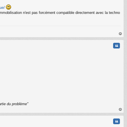
ue/
s immobilisation n'est pas forcément compatible directement avec la techno
au
t
Citati
rtie du problème"
C
au
t
Citati