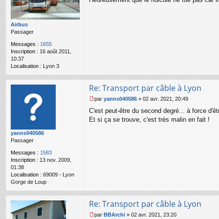
e
s
s
a
Airbus
g
Passager
e
n
Messages :
1655
o
Inscription :
16 août 2011,
n
10:37
l
Localisation :
Lyon 3
u
Re: Transport par câble à Lyon
par
yanns040586
»
02 avr. 2021, 20:49
M
C'est peut-être du second degré... à force d'êt
e
s
Et si ça se trouve, c'est très malin en fait !
s
yanns040586
a
Passager
g
e
Messages :
1583
n
Inscription :
13 nov. 2009,
o
01:38
n
Localisation :
69009 - Lyon
l
Gorge de Loup
u
Re: Transport par câble à Lyon
par
BBArchi
»
02 avr. 2021, 23:20