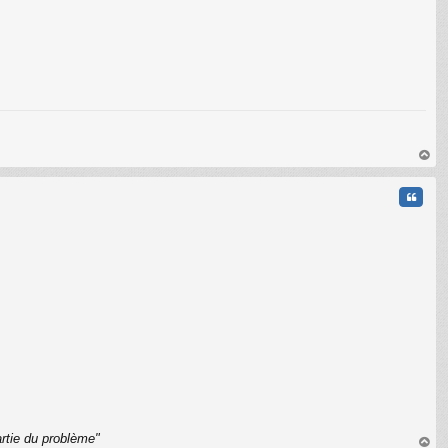
au
t
Citati
C
rtie du problème"