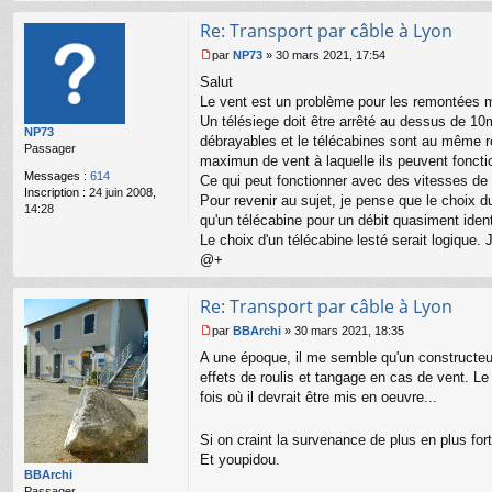
Re: Transport par câble à Lyon
par
NP73
»
30 mars 2021, 17:54
M
Salut
e
s
Le vent est un problème pour les remontées 
s
Un télésiege doit être arrêté au dessus de 10m
NP73
a
débrayables et le télécabines sont au même ré
Passager
g
maximun de vent à laquelle ils peuvent foncti
e
Messages :
614
Ce qui peut fonctionner avec des vitesses de 
n
Inscription :
24 juin 2008,
o
Pour revenir au sujet, je pense que le choix d
14:28
n
qu'un télécabine pour un débit quasiment iden
l
Le choix d'un télécabine lesté serait logique. 
u
@+
Re: Transport par câble à Lyon
par
BBArchi
»
30 mars 2021, 18:35
M
A une époque, il me semble qu'un constructeur 
e
s
effets de roulis et tangage en cas de vent. Le 
s
fois où il devrait être mis en oeuvre...
a
g
Si on craint la survenance de plus en plus for
e
n
Et youpidou.
o
BBArchi
n
Passager