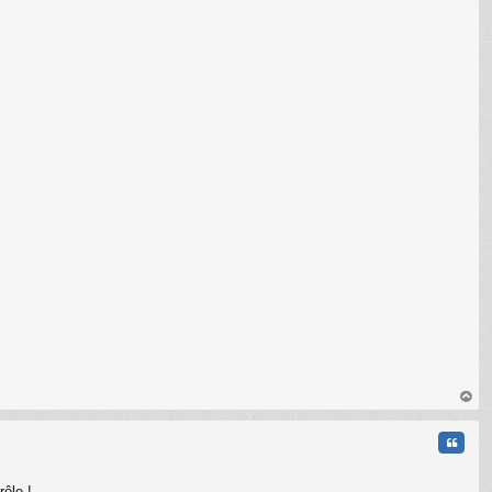
au
t
Citati
ôle !