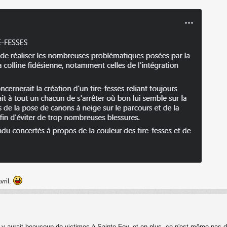
vril.
l y aurait beaucoup de victimes à Sainte Foy, et en plus, ce n'est même pas dr