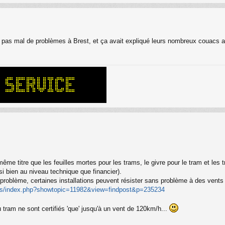
é pas mal de problèmes à Brest, et ça avait expliqué leurs nombreux couacs 
me titre que les feuilles mortes pour les trams, le givre pour le tram et les tr
i bien au niveau technique que financier).
 problème, certaines installations peuvent résister sans problème à des vent
ms/index.php?showtopic=11982&view=findpost&p=235234
u tram ne sont certifiés 'que' jusqu'à un vent de 120km/h...