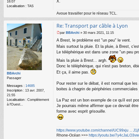
X.
16:07
Localisation :
TAS
Avoue travailler pour le réseau TCL.
Re: Transport par câble à Lyon
par
BBArchi
»
30 mars 2021, 11:15
M
A Brest, le problème est "un peu" le vent.
e
s
Mais surtout la pluie. Et la pluie, à Brest, c'
s
Le téléphérique est dans une zone "un peu prot
a
g
Mais la pluie à Brest... argh.
e
Donc le téléphérique, qui n'est pas breton, ébin
n
Et ça, il aime pas.
o
BBArchi
n
Passager
l
Pour rester sur le débat, il est normal que le
Messages :
14685
u
boites à chagrin de périphéries commerciales 
Inscription :
13 avr. 2007,
21:55
Localisation :
Complètement
La Paz est un bon exemple de ce qu'il est po
à l'Ouest...
Je pourrais même affirmer que ce devrait être l
forme avec esprit grisouille.
https://www.youtube.com/channel/UC99xju ... J
Rhone-Océan >>>
https://youtu.be/7y4cJaLO3vw