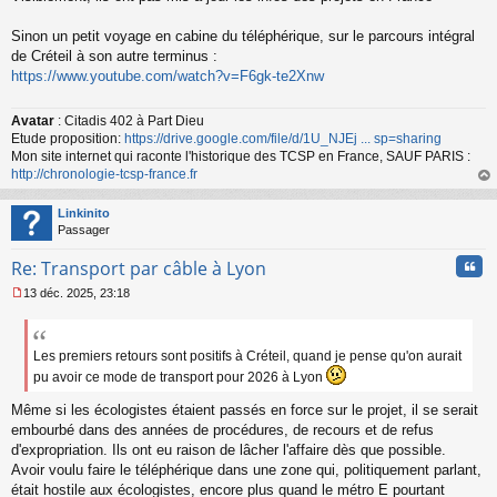
e
n
o
Sinon un petit voyage en cabine du téléphérique, sur le parcours intégral
n
de Créteil à son autre terminus :
l
https://www.youtube.com/watch?v=F6gk-te2Xnw
u
Avatar
: Citadis 402 à Part Dieu
Etude proposition:
https://drive.google.com/file/d/1U_NJEj ... sp=sharing
Mon site internet qui raconte l'historique des TCSP en France, SAUF PARIS :
http://chronologie-tcsp-france.fr
au
t
Linkinito
Passager
Cita
Re: Transport par câble à Lyon
13 déc. 2025, 23:18
M
e
s
s
Les premiers retours sont positifs à Créteil, quand je pense qu'on aurait
a
pu avoir ce mode de transport pour 2026 à Lyon
g
e
Même si les écologistes étaient passés en force sur le projet, il se serait
n
embourbé dans des années de procédures, de recours et de refus
o
d'expropriation. Ils ont eu raison de lâcher l'affaire dès que possible.
n
Avoir voulu faire le téléphérique dans une zone qui, politiquement parlant,
l
u
était hostile aux écologistes, encore plus quand le métro E pourtant