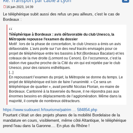
Re: Transport par câble à Lyon
16 juin 2023, 14:39
M
Le téléphérique subit aussi des refus un peu ailleurs, c'est le cas de
e
s
Bordeaux :
s
a
g
Téléphérique à Bordeaux : avis défavorable du club Unesco, la
e
Métropole repousse l’examen du dossier
n
Motif : lors de la phase de concertation, le club Unesco a émis un avis
o
défavorable. L’avis porte sur l’un des neuf tracés envisagés pour ce
n
projet de téléphérique entre les bassins à flot (Bordeaux Bacalan) et les
l
coteaux de la rive droite (Lormont ou Cenon). En l’occurrence, c’est la
u
station rive gauche proche de la Cité du vin qui est rejetée par le club
Unesco, pour des raisons esthétiques.
[...]
En repoussant l’examen du projet, la Métropole se donne du temps. Le
projet de téléphérique est loin de faire l’unanimité. « Ce sera un
téléphérique de quartier », avait persiflé Nicolas Florian, ex-maire de
Bordeaux. Cantonné à la traversée du fleuve, il ne répondra pas aux
énormes besoins en déplacements de l’agglomération. Même dans la
majorité, il compte de nombreux détracteurs.
https://www.sudouest.fr/tourisme/patrim ... 584854.php
Pourtant c'était un des projets phares de la mobilité Bordelaise de la
mandature en cours, visiblement, même côté Altantique, le téléphérique
prend l'eau dans la Garonne.... En plus du Rhône !