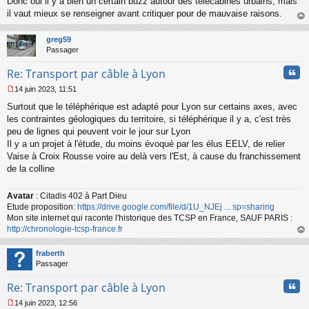
o
Donc oui il y a bien un certain buzz autour des télécabines urbains, mais
n
il vaut mieux se renseigner avant critiquer pour de mauvaise raisons.
l
au
u
t
greg59
Passager
Cita
Re: Transport par câble à Lyon
14 juin 2023, 11:51
M
Surtout que le téléphérique est adapté pour Lyon sur certains axes, avec
e
s
les contraintes géologiques du territoire, si téléphérique il y a, c'est très
s
peu de lignes qui peuvent voir le jour sur Lyon
a
Il y a un projet à l'étude, du moins évoqué par les élus EELV, de relier
g
Vaise à Croix Rousse voire au delà vers l'Est, à cause du franchissement
e
de la colline
n
o
n
Avatar
: Citadis 402 à Part Dieu
l
Etude proposition:
https://drive.google.com/file/d/1U_NJEj ... sp=sharing
u
Mon site internet qui raconte l'historique des TCSP en France, SAUF PARIS :
http://chronologie-tcsp-france.fr
au
t
fraberth
Passager
Cita
Re: Transport par câble à Lyon
14 juin 2023, 12:56