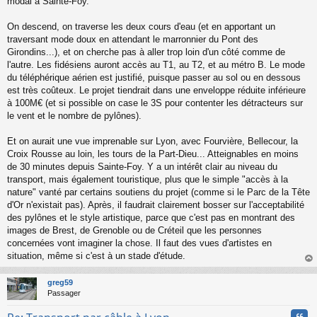
modal à Sainte-Foy.
On descend, on traverse les deux cours d'eau (et en apportant un
traversant mode doux en attendant le marronnier du Pont des
Girondins...), et on cherche pas à aller trop loin d'un côté comme de
l'autre. Les fidésiens auront accès au T1, au T2, et au métro B. Le mode
du téléphérique aérien est justifié, puisque passer au sol ou en dessous
est très coûteux. Le projet tiendrait dans une enveloppe réduite inférieure
à 100M€ (et si possible on case le 3S pour contenter les détracteurs sur
le vent et le nombre de pylônes).
Et on aurait une vue imprenable sur Lyon, avec Fourvière, Bellecour, la
Croix Rousse au loin, les tours de la Part-Dieu... Atteignables en moins
de 30 minutes depuis Sainte-Foy. Y a un intérêt clair au niveau du
transport, mais également touristique, plus que le simple "accès à la
nature" vanté par certains soutiens du projet (comme si le Parc de la Tête
d'Or n'existait pas). Après, il faudrait clairement bosser sur l'acceptabilité
des pylônes et le style artistique, parce que c'est pas en montrant des
images de Brest, de Grenoble ou de Créteil que les personnes
concernées vont imaginer la chose. Il faut des vues d'artistes en
situation, même si c'est à un stade d'étude.
au
t
greg59
Passager
Cita