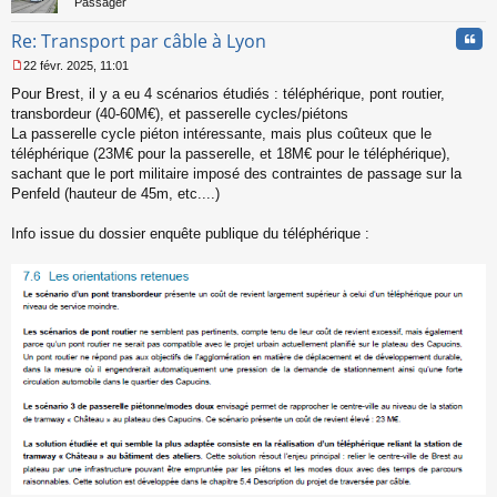
Passager
Cita
Re: Transport par câble à Lyon
22 févr. 2025, 11:01
M
Pour Brest, il y a eu 4 scénarios étudiés : téléphérique, pont routier,
e
s
transbordeur (40-60M€), et passerelle cycles/piétons
s
La passerelle cycle piéton intéressante, mais plus coûteux que le
a
téléphérique (23M€ pour la passerelle, et 18M€ pour le téléphérique),
g
sachant que le port militaire imposé des contraintes de passage sur la
e
Penfeld (hauteur de 45m, etc....)
n
o
n
Info issue du dossier enquête publique du téléphérique :
l
u