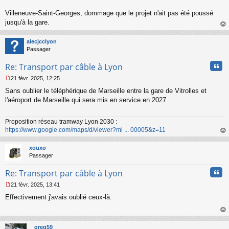
Villeneuve-Saint-Georges, dommage que le projet n'ait pas été poussé
jusqu'à la gare.
au
t
alecjcclyon
Passager
Cita
Re: Transport par câble à Lyon
21 févr. 2025, 12:25
M
Sans oublier le téléphérique de Marseille entre la gare de Vitrolles et
e
s
l'aéroport de Marseille qui sera mis en service en 2027.
s
a
Proposition réseau tramway Lyon 2030 :
g
https://www.google.com/maps/d/viewer?mi ... 00005&z=11
e
n
au
o
t
xouxo
n
Passager
l
u
Cita
Re: Transport par câble à Lyon
21 févr. 2025, 13:41
M
Effectivement j'avais oublié ceux-là.
e
s
s
au
a
t
greg59
g