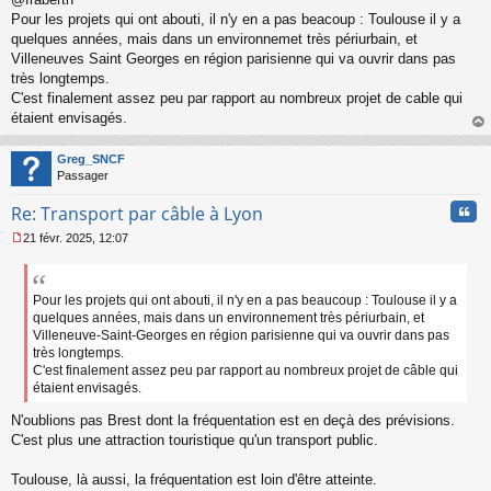
l
Pour les projets qui ont abouti, il n'y en a pas beacoup : Toulouse il y a
u
quelques années, mais dans un environnemet très périurbain, et
Villeneuves Saint Georges en région parisienne qui va ouvrir dans pas
très longtemps.
C'est finalement assez peu par rapport au nombreux projet de cable qui
étaient envisagés.
au
t
Greg_SNCF
Passager
Cita
Re: Transport par câble à Lyon
21 févr. 2025, 12:07
M
e
s
s
Pour les projets qui ont abouti, il n'y en a pas beaucoup : Toulouse il y a
a
quelques années, mais dans un environnement très périurbain, et
g
Villeneuve-Saint-Georges en région parisienne qui va ouvrir dans pas
e
très longtemps.
n
C'est finalement assez peu par rapport au nombreux projet de câble qui
o
étaient envisagés.
n
l
N'oublions pas Brest dont la fréquentation est en deçà des prévisions.
u
C'est plus une attraction touristique qu'un transport public.
Toulouse, là aussi, la fréquentation est loin d'être atteinte.