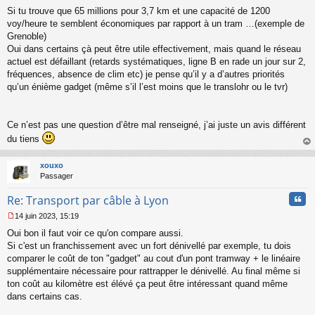
M
Si tu trouve que 65 millions pour 3,7 km et une capacité de 1200
e
s
voy/heure te semblent économiques par rapport à un tram …(exemple de
s
Grenoble)
a
Oui dans certains çà peut être utile effectivement, mais quand le réseau
g
actuel est défaillant (retards systématiques, ligne B en rade un jour sur 2,
e
fréquences, absence de clim etc) je pense qu’il y a d’autres priorités
n
o
qu’un énième gadget (même s’il l’est moins que le translohr ou le tvr)
n
l
u
Ce n’est pas une question d’être mal renseigné, j’ai juste un avis différent
du tiens
au
t
xouxo
Passager
Cita
Re: Transport par câble à Lyon
14 juin 2023, 15:19
M
Oui bon il faut voir ce qu'on compare aussi.
e
s
Si c'est un franchissement avec un fort dénivellé par exemple, tu dois
s
comparer le coût de ton "gadget" au cout d'un pont tramway + le linéaire
a
supplémentaire nécessaire pour rattrapper le dénivellé. Au final même si
g
ton coût au kilomètre est élévé ça peut être intéressant quand même
e
dans certains cas.
n
o