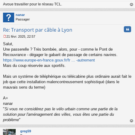
Avoue travailler pour le réseau TCL.
au
t
nanar
Passager
Cita
Re: Transport par câble à Lyon
21 févr. 2025, 22:57
M
Salut,
e
s
Une passerelle ? Très bombée, alors, pour - comme le Pont de
s
Recouvrance - dégager le gabarit de passage de certains navires.
a
https://www.europe-en-france.gouv.fr/fr ... -autrement
g
Mais du coup réservée aux sportifs.
e
n
o
Mais un système de téléphérique ou télécabine plus ordinaire aurait fait le
n
job que cette installation malencontreusement sophistiqué (dans le
l
mauvais sens du terme)
u
A+
nanar
"
Si vous ne considérez pas le vélo urbain comme une partie de la
solution pour l'aménagement des villes, vous êtes une partie du
problème
"
au
t
greg59