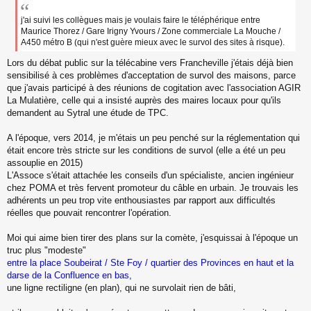
s
s
j'ai suivi les collègues mais je voulais faire le téléphérique entre
a
Maurice Thorez / Gare Irigny Yvours / Zone commerciale La Mouche /
g
A450 métro B (qui n'est guère mieux avec le survol des sites à risque).
e
n
Lors du débat public sur la télécabine vers Francheville j'étais déjà bien
o
sensibilisé à ces problèmes d'acceptation de survol des maisons, parce
n
que j'avais participé à des réunions de cogitation avec l'association AGIR
l
La Mulatière, celle qui a insisté auprès des maires locaux pour qu'ils
u
demandent au Sytral une étude de TPC.
A l'époque, vers 2014, je m'étais un peu penché sur la réglementation qui
était encore très stricte sur les conditions de survol (elle a été un peu
assouplie en 2015)
L'Assoce s'était attachée les conseils d'un spécialiste, ancien ingénieur
chez POMA et très fervent promoteur du câble en urbain. Je trouvais les
adhérents un peu trop vite enthousiastes par rapport aux difficultés
réelles que pouvait rencontrer l'opération.
Moi qui aime bien tirer des plans sur la comète, j'esquissai à l'époque un
truc plus "modeste"
entre la place Soubeirat / Ste Foy / quartier des Provinces en haut et la
darse de la Confluence en bas,
une ligne rectiligne (en plan), qui ne survolait rien de bâti,