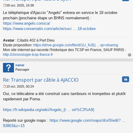
09 oct. 2025, 19:38
M
Le téléphérique d'Ajaccio "Angelo" entrera en service le 18 octobre
e
s
prochain (prochaine étape un BHNS normalement) :
s
https://www.angelo.corsica/
a
https://www.corsematin.com/article/soci ... 18-octobre
g
e
n
Avatar
: Citadis 402 à Part Dieu
o
Etude proposition:
https://drive.google.com/file/d/1U_NJEj ... sp=sharing
n
Mon site internet qui raconte l'historique des TCSP en France, SAUF PARIS :
l
http://chronologie-tcsp-france.fr
u
au
t
nanar
Passager
Cita
Re: Transport par câble à AJACCIO
10 oct. 2025, 00:24
M
Oui, ce télécabine a été construit sans tambours ni trompettes et plutôt
e
s
rapidement par Poma.
s
a
https://fr.wikipedia.org/wiki/Angelo_(t ... ort%C3%A9)
g
e
Reporté sur google maps :
https://www.google.com/maps/d/u/0/edit? ...
n
o
93863&z=15
n