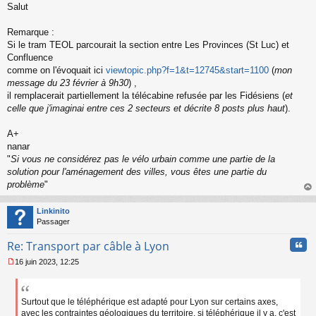
Salut
e
s
s
Remarque :
a
Si le tram TEOL parcourait la section entre Les Provinces (St Luc) et
g
Confluence
e
comme on l'évoquait ici
viewtopic.php?f=1&t=12745&start=1100
(
mon
n
o
message du 23 février à 9h30
) ,
n
il remplacerait partiellement la télécabine refusée par les Fidésiens (
et
l
celle que j'imaginai entre ces 2 secteurs et décrite 8 posts plus haut
).
u
A+
nanar
"
Si vous ne considérez pas le vélo urbain comme une partie de la
solution pour l'aménagement des villes, vous êtes une partie du
problème
"
au
t
Linkinito
Passager
Cita
Re: Transport par câble à Lyon
16 juin 2023, 12:25
M
e
s
s
Surtout que le téléphérique est adapté pour Lyon sur certains axes,
a
avec les contraintes géologiques du territoire, si téléphérique il y a, c'est