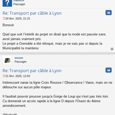
fraberth
Passager
Cita
Re: Transport par câble à Lyon
20 févr. 2025, 21:15
M
Bonsoir
e
s
s
Quel que soit l’intérêt du projet on dirait que la mode est passée sans
a
avoir jamais vraiment pris
g
Le projet a Grenoble a été rétoqué, mais je ne sais pas si depuis la
e
Municipalité la maintenu
n
o
au
n
t
xouxo
l
Passager
u
Cita
Re: Transport par câble à Lyon
21 févr. 2025, 12:03
M
Intéressant nanar ta ligne Croix Rousse / Observance / Vaise, mais on ne
e
s
débouche sur aucun pôle majeur.
s
a
Il faudrait pouvoir pousser jusqu'a Gorge de Loup qui n'est pas très loin.
g
Ca donnerait un accès rapide à la ligne D depuis l'Ouest du 4ième
e
arrondissement.
n
o
n
@fraberth