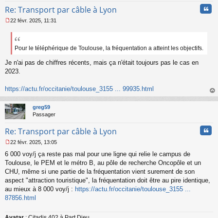
Cita
Re: Transport par câble à Lyon
22 févr. 2025, 11:31
M
e
s
s
Pour le téléphérique de Toulouse, la fréquentation a atteint les objectifs.
a
Je n'ai pas de chiffres récents, mais ça n'était toujours pas le cas en
g
e
2023.
n
o
https://actu.fr/occitanie/toulouse_3155 ... 99935.html
n
au
l
t
u
greg59
Passager
Cita
Re: Transport par câble à Lyon
22 févr. 2025, 13:05
M
6 000 voy/j ça reste pas mal pour une ligne qui relie le campus de
e
s
Toulouse, le PEM et le métro B, au pôle de recherche Oncopôle et un
s
CHU, même si une partie de la fréquentation vient surement de son
a
aspect "attraction touristique", la fréquentation doit être au pire identique,
g
au mieux à 8 000 voy/j :
https://actu.fr/occitanie/toulouse_3155 ...
e
87856.html
n
o
n
Avatar
: Citadis 402 à Part Dieu