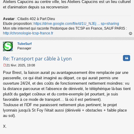
Ateliers Capucins au centre ville, les Ateliers Capucins est un lieu culturel
et d'animation depuis sa reconversion
Avatar
: Citadis 402 à Part Dieu
Etude proposition:
https://drive.google.com/file/d/1U_NJEj ... sp=sharing
Mon site internet qui raconte l'historique des TCSP en France, SAUF PARIS :
http://chronologie-tcsp-france.fr
au
t
TubeSurf
Passager
Cita
Re: Transport par câble à Lyon
21 févr. 2025, 19:08
M
Pour Brest, la liaison aurait pu avantageusement être remplacée par une
e
s
passerelle, ce qui était imaginé au départ, ce qui aurait permis une
s
ouverture 24/24, et des coûts de fonctionnement nettement moindres: vu
a
la distance parcourue et l'absence de dénivelé, le téléphérique là-bas tient
g
plutôt du gadget coûteux et du contre-exemple (et pourtant, je suis
e
favorable à ce mode de transport… là où il est pertinent).
n
o
Toulouse et l'IDF me paraissent nettement plus pertinent; le projet
n
lyonnais jusqu'à St Foy l'était aussi (dénivelé + obstacles + faible place
l
au sol).
u
X.