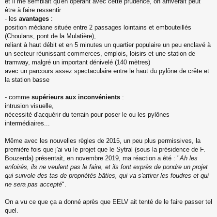
et il me semblait qu'en opérant avec cette prudence, on arriverait peut
être à faire ressentir
- les
avantages
:
position médiane située entre 2 passages lointains et embouteillés
(Choulans, pont de la Mulatière),
reliant à haut débit et en 5 minutes un quartier populaire un peu enclavé à
un secteur réunissant commerces, emplois, loisirs et une station de
tramway, malgré un important dénivelé (140 mètres)
avec un parcours assez spectaculaire entre le haut du pylône de crête et
la station basse
- comme
supérieurs aux inconvénients
:
intrusion visuelle,
nécessité d'acquérir du terrain pour poser le ou les pylônes
intermédiaires...
Même avec les nouvelles règles de 2015, un peu plus permissives, la
première fois que j'ai vu le projet que le Sytral (sous la présidence de F.
Bouzerda) présentait, en novembre 2019, ma réaction a été : "
Ah les
enfoirés, ils ne veulent pas le faire, et ils font exprès de pondre un projet
qui survole des tas de propriétés bâties, qui va s'attirer les foudres et qui
ne sera pas accepté
".
On a vu ce que ça a donné après que EELV ait tenté de le faire passer tel
quel.