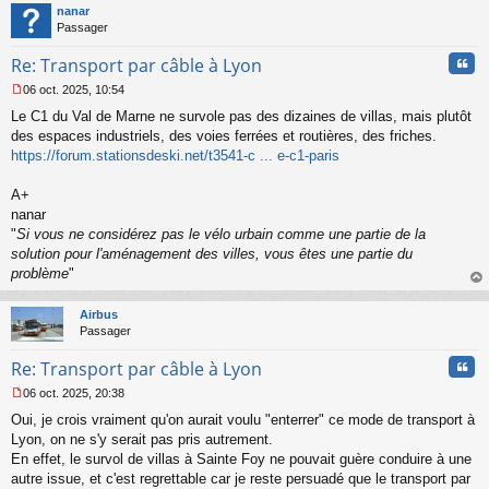
t
o
nanar
n
Passager
l
u
Cita
Re: Transport par câble à Lyon
06 oct. 2025, 10:54
M
Le C1 du Val de Marne ne survole pas des dizaines de villas, mais plutôt
e
s
des espaces industriels, des voies ferrées et routières, des friches.
s
https://forum.stationsdeski.net/t3541-c ... e-c1-paris
a
g
A+
e
nanar
n
o
"
Si vous ne considérez pas le vélo urbain comme une partie de la
n
solution pour l'aménagement des villes, vous êtes une partie du
l
problème
"
u
au
t
Airbus
Passager
Cita
Re: Transport par câble à Lyon
06 oct. 2025, 20:38
M
Oui, je crois vraiment qu'on aurait voulu "enterrer" ce mode de transport à
e
s
Lyon, on ne s'y serait pas pris autrement.
s
En effet, le survol de villas à Sainte Foy ne pouvait guère conduire à une
a
autre issue, et c'est regrettable car je reste persuadé que le transport par
g