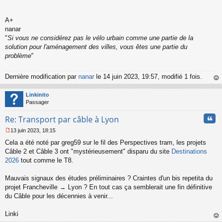
A+
nanar
"
Si vous ne considérez pas le vélo urbain comme une partie de la
solution pour l'aménagement des villes, vous êtes une partie du
problème
"
Dernière modification par
nanar
le 14 juin 2023, 19:57, modifié 1 fois.
au
t
Linkinito
Passager
Cita
Re: Transport par câble à Lyon
13 juin 2023, 18:15
M
Cela a été noté par greg59 sur le fil des Perspectives tram, les projets
e
s
Câble 2 et Câble 3 ont "mystérieusement" disparu du site
Destinations
s
2026
tout comme le T8.
a
g
Mauvais signaux des études préliminaires ? Craintes d'un bis repetita du
e
projet Francheville → Lyon ? En tout cas ça semblerait une fin définitive
n
o
du Câble pour les décennies à venir...
n
l
Linki
u