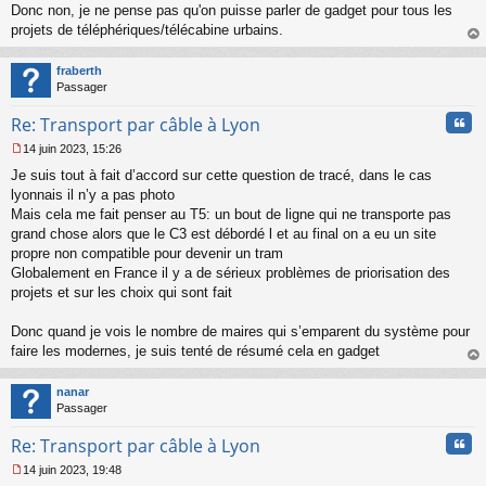
n
Donc non, je ne pense pas qu'on puisse parler de gadget pour tous les
l
projets de téléphériques/télécabine urbains.
u
au
t
fraberth
Passager
Cita
Re: Transport par câble à Lyon
14 juin 2023, 15:26
M
Je suis tout à fait d’accord sur cette question de tracé, dans le cas
e
s
lyonnais il n’y a pas photo
s
Mais cela me fait penser au T5: un bout de ligne qui ne transporte pas
a
grand chose alors que le C3 est débordé l et au final on a eu un site
g
propre non compatible pour devenir un tram
e
Globalement en France il y a de sérieux problèmes de priorisation des
n
o
projets et sur les choix qui sont fait
n
l
Donc quand je vois le nombre de maires qui s’emparent du système pour
u
faire les modernes, je suis tenté de résumé cela en gadget
au
t
nanar
Passager
Cita
Re: Transport par câble à Lyon
14 juin 2023, 19:48
M