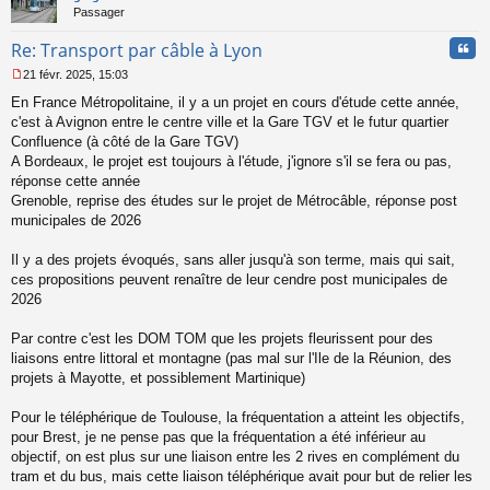
Passager
e
n
Cita
Re: Transport par câble à Lyon
o
n
21 févr. 2025, 15:03
l
M
u
En France Métropolitaine, il y a un projet en cours d'étude cette année,
e
s
c'est à Avignon entre le centre ville et la Gare TGV et le futur quartier
s
Confluence (à côté de la Gare TGV)
a
A Bordeaux, le projet est toujours à l'étude, j'ignore s'il se fera ou pas,
g
réponse cette année
e
Grenoble, reprise des études sur le projet de Métrocâble, réponse post
n
o
municipales de 2026
n
l
Il y a des projets évoqués, sans aller jusqu'à son terme, mais qui sait,
u
ces propositions peuvent renaître de leur cendre post municipales de
2026
Par contre c'est les DOM TOM que les projets fleurissent pour des
liaisons entre littoral et montagne (pas mal sur l'Ile de la Réunion, des
projets à Mayotte, et possiblement Martinique)
Pour le téléphérique de Toulouse, la fréquentation a atteint les objectifs,
pour Brest, je ne pense pas que la fréquentation a été inférieur au
objectif, on est plus sur une liaison entre les 2 rives en complément du
tram et du bus, mais cette liaison téléphérique avait pour but de relier les