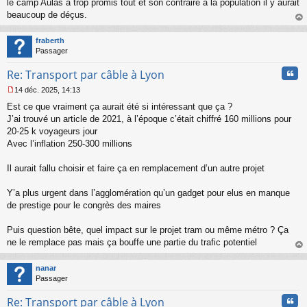
le camp Aulas a trop promis tout et son contraire à la population il y aurait
beaucoup de déçus.
au
t
fraberth
Passager
Cita
Re: Transport par câble à Lyon
14 déc. 2025, 14:13
M
Est ce que vraiment ça aurait été si intéressant que ça ?
e
s
J’ai trouvé un article de 2021, à l’époque c’était chiffré 160 millions pour
s
20-25 k voyageurs jour
a
Avec l’inflation 250-300 millions
g
e
Il aurait fallu choisir et faire ça en remplacement d’un autre projet
n
o
n
Y’a plus urgent dans l’agglomération qu’un gadget pour elus en manque
l
de prestige pour le congrès des maires
u
Puis question bête, quel impact sur le projet tram ou même métro ? Ça
ne le remplace pas mais ça bouffe une partie du trafic potentiel
au
t
nanar
Passager
Cita
Re: Transport par câble à Lyon