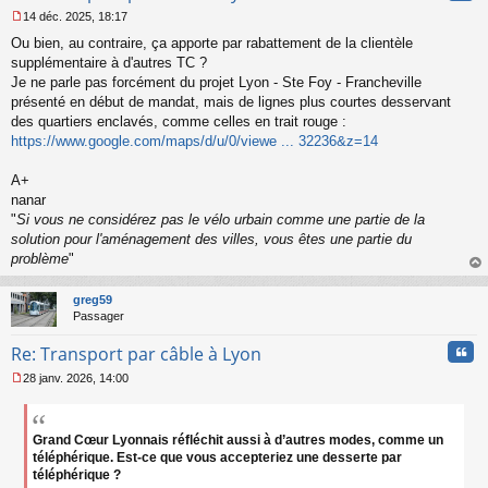
14 déc. 2025, 18:17
M
Ou bien, au contraire, ça apporte par rabattement de la clientèle
e
s
supplémentaire à d'autres TC ?
s
Je ne parle pas forcément du projet Lyon - Ste Foy - Francheville
a
présenté en début de mandat, mais de lignes plus courtes desservant
g
des quartiers enclavés, comme celles en trait rouge :
e
https://www.google.com/maps/d/u/0/viewe ... 32236&z=14
n
o
n
A+
l
nanar
u
"
Si vous ne considérez pas le vélo urbain comme une partie de la
solution pour l'aménagement des villes, vous êtes une partie du
problème
"
au
t
greg59
Passager
Cita
Re: Transport par câble à Lyon
28 janv. 2026, 14:00
M
e
s
s
Grand Cœur Lyonnais réfléchit aussi à d’autres modes, comme un
a
téléphérique. Est-ce que vous accepteriez une desserte par
g
téléphérique ?