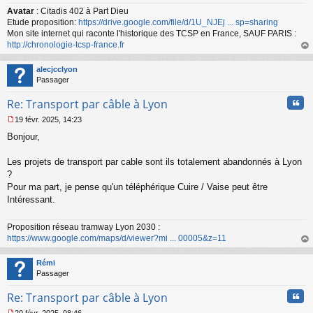
Avatar
: Citadis 402 à Part Dieu
Etude proposition:
https://drive.google.com/file/d/1U_NJEj ... sp=sharing
Mon site internet qui raconte l'historique des TCSP en France, SAUF PARIS :
http://chronologie-tcsp-france.fr
au
t
alecjcclyon
Passager
Cita
Re: Transport par câble à Lyon
19 févr. 2025, 14:23
M
Bonjour,
e
s
s
Les projets de transport par cable sont ils totalement abandonnés à Lyon
a
?
g
Pour ma part, je pense qu'un téléphérique Cuire / Vaise peut être
e
Intéressant.
n
o
n
Proposition réseau tramway Lyon 2030 :
l
https://www.google.com/maps/d/viewer?mi ... 00005&z=11
u
au
t
Rémi
Passager
Cita
Re: Transport par câble à Lyon