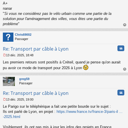
l
A+
u
nanar
"
Si vous ne considérez pas le vélo urbain comme une partie de la
solution pour l'aménagement des villes, vous êtes une partie du
problème
"
au
t
Chris69002
Passager
Cita
Re: Transport par câble à Lyon
13 déc. 2025, 18:48
M
Les premiers retours sont positifs à Créteil, quand je pense qu'on aurait
e
s
pu avoir ce mode de transport pour 2026 à Lyon
s
au
a
t
greg59
g
Passager
e
n
Cita
Re: Transport par câble à Lyon
o
n
13 déc. 2025, 19:00
l
M
u
Le Parigo sur le téléphérique a fait une petite bourde sur le sujet :
e
s
Ils ont parlé de Lyon, en projet :
https://www.france.tv/france-3/paris-il ...
s
-2025.html
a
g
Visiblement, ils ont pas mis à jour les infos des projets en France