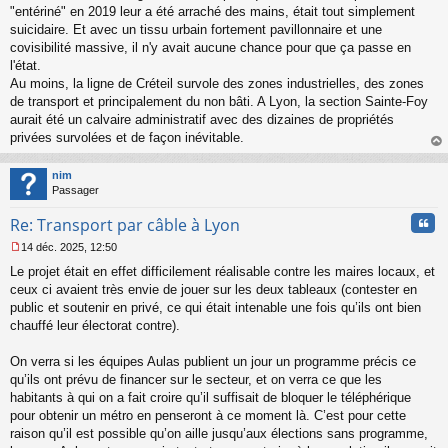
"entériné" en 2019 leur a été arraché des mains, était tout simplement
suicidaire. Et avec un tissu urbain fortement pavillonnaire et une
covisibilité massive, il n'y avait aucune chance pour que ça passe en
l'état.
Au moins, la ligne de Créteil survole des zones industrielles, des zones
de transport et principalement du non bâti. A Lyon, la section Sainte-Foy
aurait été un calvaire administratif avec des dizaines de propriétés
privées survolées et de façon inévitable.
au
t
nim
Passager
Cita
Re: Transport par câble à Lyon
14 déc. 2025, 12:50
M
Le projet était en effet difficilement réalisable contre les maires locaux, et
e
s
ceux ci avaient très envie de jouer sur les deux tableaux (contester en
s
public et soutenir en privé, ce qui était intenable une fois qu’ils ont bien
a
chauffé leur électorat contre).
g
e
On verra si les équipes Aulas publient un jour un programme précis ce
n
o
qu’ils ont prévu de financer sur le secteur, et on verra ce que les
n
habitants à qui on a fait croire qu’il suffisait de bloquer le téléphérique
l
pour obtenir un métro en penseront à ce moment là. C’est pour cette
u
raison qu’il est possible qu’on aille jusqu’aux élections sans programme,