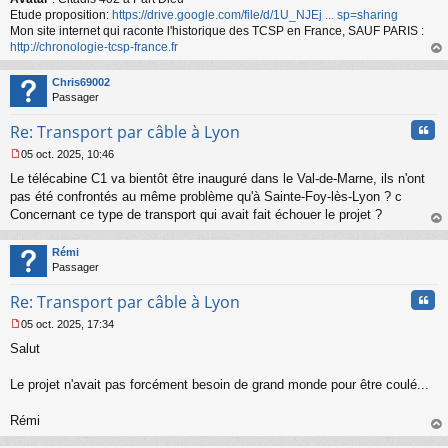
l
Etude proposition:
https://drive.google.com/file/d/1U_NJEj ... sp=sharing
u
Mon site internet qui raconte l'historique des TCSP en France, SAUF PARIS :
http://chronologie-tcsp-france.fr
au
t
Chris69002
Passager
Cita
Re: Transport par câble à Lyon
05 oct. 2025, 10:46
M
Le télécabine C1 va bientôt être inauguré dans le Val-de-Marne, ils n'ont
e
s
pas été confrontés au même problème qu'à Sainte-Foy-lès-Lyon ? c
s
Concernant ce type de transport qui avait fait échouer le projet ?
a
au
g
t
Rémi
e
Passager
n
o
Cita
Re: Transport par câble à Lyon
n
l
05 oct. 2025, 17:34
u
M
Salut
e
s
s
Le projet n'avait pas forcément besoin de grand monde pour être coulé...
a
g
Rémi
e
au
n