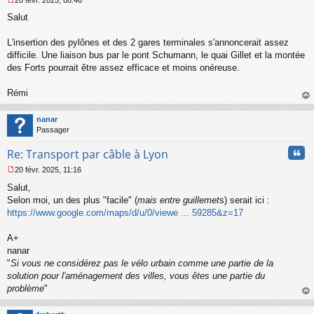
20 févr. 2025, 08:46
M
Salut
e
s
s
L'insertion des pylônes et des 2 gares terminales s'annoncerait assez
a
difficile. Une liaison bus par le pont Schumann, le quai Gillet et la montée
g
des Forts pourrait être assez efficace et moins onéreuse.
e
n
o
Rémi
n
au
l
t
nanar
u
Passager
Cita
Re: Transport par câble à Lyon
20 févr. 2025, 11:16
M
Salut,
e
s
Selon moi, un des plus "facile" (
mais entre guillemet
s) serait ici :
s
https://www.google.com/maps/d/u/0/viewe ... 59285&z=17
a
g
A+
e
nanar
n
o
"
Si vous ne considérez pas le vélo urbain comme une partie de la
n
solution pour l'aménagement des villes, vous êtes une partie du
l
problème
"
u
au
t