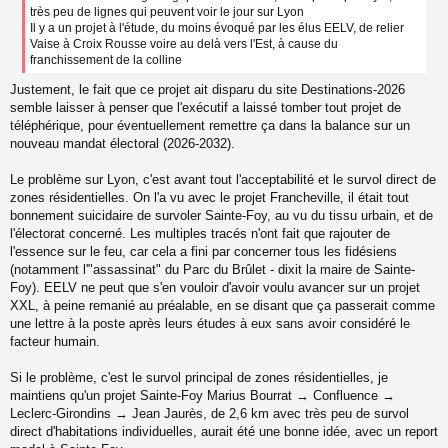
g
très peu de lignes qui peuvent voir le jour sur Lyon
e
Il y a un projet à l'étude, du moins évoqué par les élus EELV, de relier
n
Vaise à Croix Rousse voire au delà vers l'Est, à cause du
o
franchissement de la colline
n
l
Justement, le fait que ce projet ait disparu du site Destinations-2026
u
semble laisser à penser que l'exécutif a laissé tomber tout projet de
téléphérique, pour éventuellement remettre ça dans la balance sur un
nouveau mandat électoral (2026-2032).
Le problème sur Lyon, c'est avant tout l'acceptabilité et le survol direct de
zones résidentielles. On l'a vu avec le projet Francheville, il était tout
bonnement suicidaire de survoler Sainte-Foy, au vu du tissu urbain, et de
l'électorat concerné. Les multiples tracés n'ont fait que rajouter de
l'essence sur le feu, car cela a fini par concerner tous les fidésiens
(notamment l'"assassinat" du Parc du Brûlet - dixit la maire de Sainte-
Foy). EELV ne peut que s'en vouloir d'avoir voulu avancer sur un projet
XXL, à peine remanié au préalable, en se disant que ça passerait comme
une lettre à la poste après leurs études à eux sans avoir considéré le
facteur humain.
Si le problème, c'est le survol principal de zones résidentielles, je
maintiens qu'un projet Sainte-Foy Marius Bourrat → Confluence →
Leclerc-Girondins → Jean Jaurès, de 2,6 km avec très peu de survol
direct d'habitations individuelles, aurait été une bonne idée, avec un report