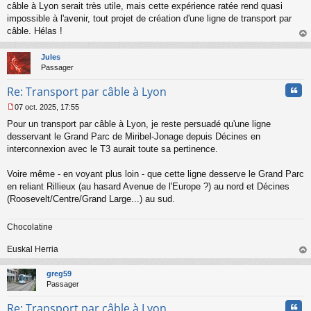
câble à Lyon serait très utile, mais cette expérience ratée rend quasi
e
impossible à l'avenir, tout projet de création d'une ligne de transport par
n
o
câble. Hélas !
n
au
l
t
Jules
u
Passager
Cita
Re: Transport par câble à Lyon
07 oct. 2025, 17:55
M
Pour un transport par câble à Lyon, je reste persuadé qu'une ligne
e
s
desservant le Grand Parc de Miribel-Jonage depuis Décines en
s
interconnexion avec le T3 aurait toute sa pertinence.
a
g
Voire même - en voyant plus loin - que cette ligne desserve le Grand Parc
e
en reliant Rillieux (au hasard Avenue de l'Europe ?) au nord et Décines
n
o
(Roosevelt/Centre/Grand Large...) au sud.
n
l
Chocolatine
u
Euskal Herria
au
t
greg59
Passager
Cita
Re: Transport par câble à Lyon