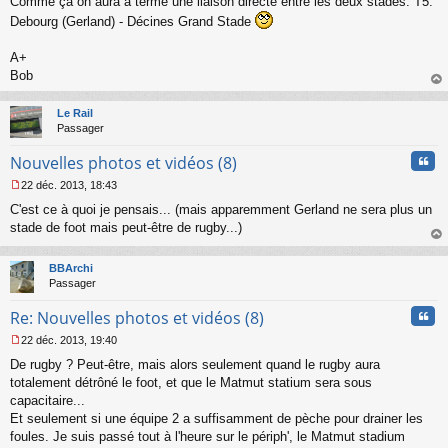
Comme ça on aura à terme une liaison directe entre les deux stades: T5:
e
s
Debourg (Gerland) - Décines Grand Stade
s
a
A+
g
Bob
e
n
au
o
t
Le Rail
n
Passager
l
u
Cita
Nouvelles photos et vidéos (8)
22 déc. 2013, 18:43
M
C'est ce à quoi je pensais... (mais apparemment Gerland ne sera plus un
e
s
stade de foot mais peut-être de rugby...)
s
au
a
t
BBArchi
g
Passager
e
n
Cita
Re: Nouvelles photos et vidéos (8)
o
n
22 déc. 2013, 19:40
l
M
u
De rugby ? Peut-être, mais alors seulement quand le rugby aura
e
s
totalement détrôné le foot, et que le Matmut statium sera sous
s
capacitaire...
a
Et seulement si une équipe 2 a suffisamment de pèche pour drainer les
g
foules. Je suis passé tout à l'heure sur le périph', le Matmut stadium
e