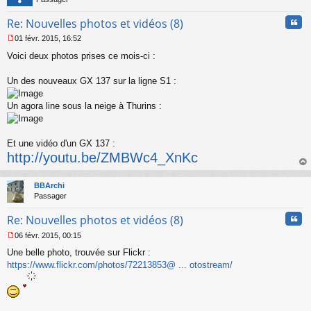
e
n
Cita
Re: Nouvelles photos et vidéos (8)
o
n
01 févr. 2015, 16:52
l
M
u
Voici deux photos prises ce mois-ci :
e
s
s
Un des nouveaux GX 137 sur la ligne S1 :
a
g
Un agora line sous la neige à Thurins :
e
n
o
n
Et une vidéo d'un GX 137 :
l
http://youtu.be/ZMBWc4_XnKc
u
au
t
BBArchi
Passager
Cita
Re: Nouvelles photos et vidéos (8)
06 févr. 2015, 00:15
M
Une belle photo, trouvée sur Flickr :
e
s
https://www.flickr.com/photos/72213853@ ... otostream/
s
a
g
e