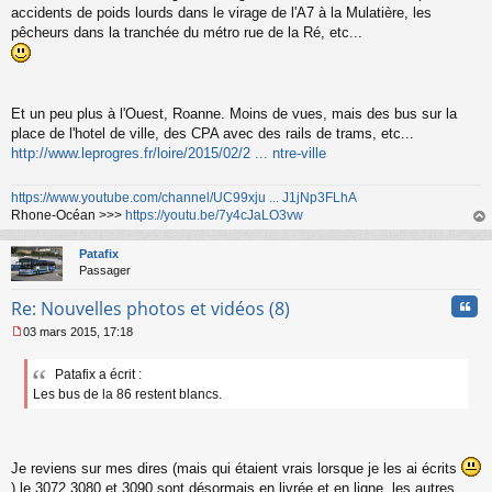
accidents de poids lourds dans le virage de l'A7 à la Mulatière, les
pêcheurs dans la tranchée du métro rue de la Ré, etc...
Et un peu plus à l'Ouest, Roanne. Moins de vues, mais des bus sur la
place de l'hotel de ville, des CPA avec des rails de trams, etc...
http://www.leprogres.fr/loire/2015/02/2 ... ntre-ville
https://www.youtube.com/channel/UC99xju ... J1jNp3FLhA
Rhone-Océan >>>
https://youtu.be/7y4cJaLO3vw
au
t
Patafix
Passager
Cita
Re: Nouvelles photos et vidéos (8)
03 mars 2015, 17:18
M
e
Patafix a écrit :
s
Les bus de la 86 restent blancs.
s
a
g
e
n
Je reviens sur mes dires (mais qui étaient vrais lorsque je les ai écrits
o
) le 3072 3080 et 3090 sont désormais en livrée et en ligne, les autres