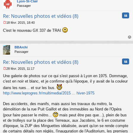
t
Lyon-St-Clair
n
Passager
l
u
Cita
Re: Nouvelles photos et vidéos (8)
18 févr. 2015, 18:40
M
C'est le nouveau GX 337 de TRAI
e
s
s
au
a
t
BBArchi
g
Passager
e
n
Cita
Re: Nouvelles photos et vidéos (8)
o
n
28 févr. 2015, 11:17
l
M
u
Une galerie de photos sur ce qui s'est passé à Lyon en 1975. Dommage,
e
s
c'est en noir et blanc, et je confirme qu'à l'époque, il y avait de la couleur
s
dans les rues... et sur les bus.
a
http://www.leprogres.fr/multimedia/2015 ... hiver-1975
g
e
n
Des accidents, des manifs, mais aussi les travaux du métro, la
o
démolition de la rue Puit Gaillot et des immeubles au Nord de l'Opéra
n
(pour faire passer le métro...
mais peut être pas que...), plein de bus
l
et de trolleys sur la place des Terreaux, aux Jacobins, le 6 en costume
u
d'époque, la ZUP des Minguettes idéalisée, avant qu'on se rende compte
de certains détails non réglés, l'inauguration de l'Auditorium, les premiers