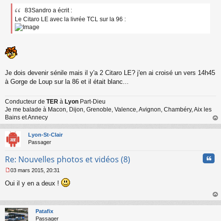
e
83Sandro a écrit :
s
Le Citaro LE avec la livrée TCL sur la 96 :
s
a
g
e
n
o
n
l
Je dois devenir sénile mais il y'a 2 Citaro LE? j'en ai croisé un vers 14h45
u
à Gorge de Loup sur la 86 et il était blanc...
Conducteur de
TER
à
Lyon
Part-Dieu
Je me balade à Macon, Dijon, Grenoble, Valence, Avignon, Chambéry, Aix les
Bains et Annecy
au
t
Lyon-St-Clair
Passager
Cita
Re: Nouvelles photos et vidéos (8)
03 mars 2015, 20:31
M
Oui il y en a deux !
e
s
s
au
a
t
Patafix
g
Passager
e