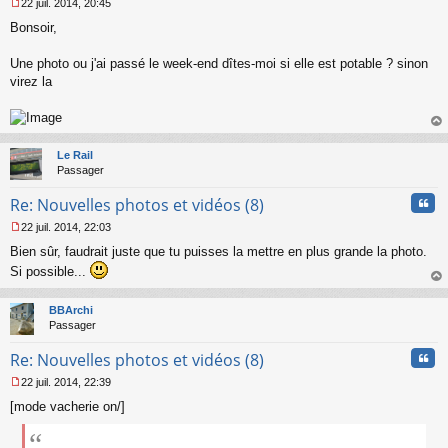
22 juil. 2014, 20:45
M
Bonsoir,
e
s
s
Une photo ou j'ai passé le week-end dîtes-moi si elle est potable ? sinon
a
virez la
g
e
n
o
au
n
t
Le Rail
l
Passager
u
Cita
Re: Nouvelles photos et vidéos (8)
22 juil. 2014, 22:03
M
Bien sûr, faudrait juste que tu puisses la mettre en plus grande la photo.
e
s
Si possible...
s
au
a
t
BBArchi
g
Passager
e
n
Cita
Re: Nouvelles photos et vidéos (8)
o
n
22 juil. 2014, 22:39
l
M
u
[mode vacherie on/]
e
s
s