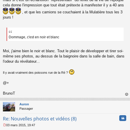
cela donne l'impression que tout était prétexte à manifester il y a 40 ans
, et que les camions se couchaient à la Mulatière tous les 3
jours !
Dommage, c'est en noir et blanc
Moi, j'aime bien le noir et blanc. Tout le plaisir de développer et tirer soi-
même ses photos, au dessus de la baignoire dans la salle de bain, dans
l'odeur du révélateur...
Il y avait vraiment des poissons rue de la Ré ?
@+
BrunoT
au
t
Auron
Passager
Cita
Re: Nouvelles photos et vidéos (8)
03 mars 2015, 19:47
M