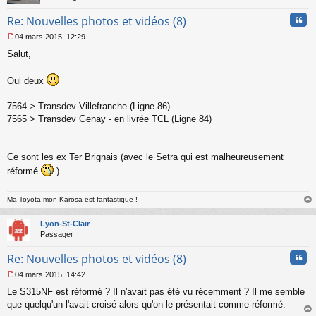
n
Cita
Re: Nouvelles photos et vidéos (8)
o
n
04 mars 2015, 12:29
l
M
u
Salut,
e
s
s
Oui deux
a
g
7564 > Transdev Villefranche (Ligne 86)
e
7565 > Transdev Genay - en livrée TCL (Ligne 84)
n
o
n
l
Ce sont les ex Ter Brignais (avec le Setra qui est malheureusement
u
réformé
)
Ma Toyota
mon Karosa est fantastique !
au
t
Lyon-St-Clair
Passager
Cita
Re: Nouvelles photos et vidéos (8)
04 mars 2015, 14:42
M
Le S315NF est réformé ? Il n'avait pas été vu récemment ? Il me semble
e
s
que quelqu'un l'avait croisé alors qu'on le présentait comme réformé.
s