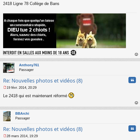
2418 Ligne 78 Collège de Bans
au
t
Anthony761
Passager
Cita
Re: Nouvelles photos et vidéos (8)
19 févr. 2014, 20:29
M
Le 2418 qui est maintenant réformé
e
s
s
au
a
t
BBArchi
g
Passager
e
n
Cita
Re: Nouvelles photos et vidéos (8)
o
n
28 mars 2014, 19:29
l
M