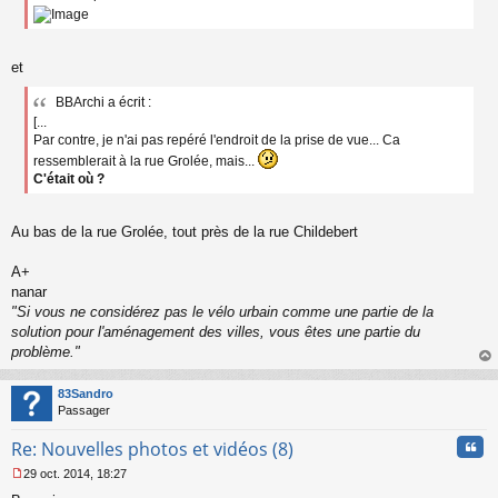
s
a
g
e
et
n
o
BBArchi a écrit :
n
[...
l
Par contre, je n'ai pas repéré l'endroit de la prise de vue... Ca
u
ressemblerait à la rue Grolée, mais...
C'était où ?
Au bas de la rue Grolée, tout près de la rue Childebert
A+
nanar
"Si vous ne considérez pas le vélo urbain comme une partie de la
solution pour l'aménagement des villes, vous êtes une partie du
problème."
au
t
83Sandro
Passager
Cita
Re: Nouvelles photos et vidéos (8)
29 oct. 2014, 18:27
M