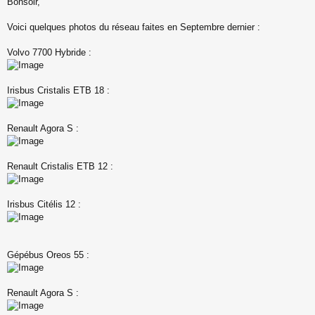
Bonsoir,
e
s
s
Voici quelques photos du réseau faites en Septembre dernier :
a
g
Volvo 7700 Hybride :
e
n
o
n
Irisbus Cristalis ETB 18 :
l
u
Renault Agora S :
Renault Cristalis ETB 12 :
Irisbus Citélis 12 :
Gépébus Oreos 55 :
Renault Agora S :