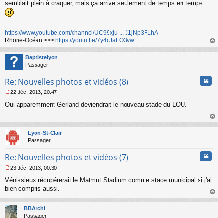
semblait plein à craquer, mais ça arrive seulement de temps en temps...
n
o
n
l
https://www.youtube.com/channel/UC99xju ... J1jNp3FLhA
u
Rhone-Océan >>>
https://youtu.be/7y4cJaLO3vw
au
t
Baptistelyon
Passager
Cita
Re: Nouvelles photos et vidéos (8)
22 déc. 2013, 20:47
M
Oui apparemment Gerland deviendrait le nouveau stade du LOU.
e
s
s
au
a
t
Lyon-St-Clair
g
Passager
e
n
Cita
Re: Nouvelles photos et vidéos (7)
o
n
23 déc. 2013, 00:30
l
M
u
Vénissieux récupérerait le Matmut Stadium comme stade municipal si j'ai
e
s
bien compris aussi.
s
au
a
t
BBArchi
g
Passager
e