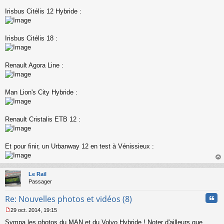
Irisbus Citélis 12 Hybride :
Irisbus Citélis 18 :
Renault Agora Line :
Man Lion's City Hybride :
Renault Cristalis ETB 12 :
Et pour finir, un Urbanway 12 en test à Vénissieux :
au
t
Le Rail
Passager
Cita
Re: Nouvelles photos et vidéos (8)
29 oct. 2014, 19:15
M
Sympa les photos du MAN et du Volvo Hybride ! Noter d'ailleurs que
e