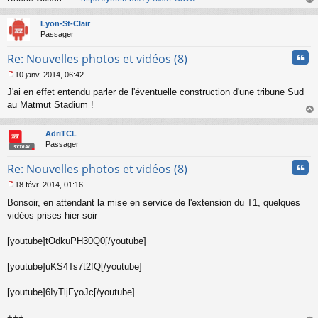
au
t
Lyon-St-Clair
Passager
Cita
Re: Nouvelles photos et vidéos (8)
10 janv. 2014, 06:42
M
J'ai en effet entendu parler de l'éventuelle construction d'une tribune Sud
e
s
au Matmut Stadium !
s
au
a
t
AdriTCL
g
Passager
e
n
Cita
Re: Nouvelles photos et vidéos (8)
o
n
18 févr. 2014, 01:16
l
M
u
Bonsoir, en attendant la mise en service de l'extension du T1, quelques
e
s
vidéos prises hier soir
s
a
[youtube]tOdkuPH30Q0[/youtube]
g
e
[youtube]uKS4Ts7t2fQ[/youtube]
n
o
n
[youtube]6IyTljFyoJc[/youtube]
l
u
+++