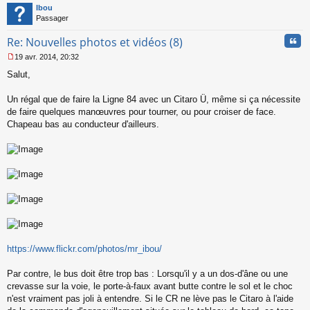
t
Ibou
e
Passager
n
o
Cita
Re: Nouvelles photos et vidéos (8)
n
l
19 avr. 2014, 20:32
u
M
Salut,
e
s
s
Un régal que de faire la Ligne 84 avec un Citaro Ü, même si ça nécessite
a
de faire quelques manœuvres pour tourner, ou pour croiser de face.
g
Chapeau bas au conducteur d'ailleurs.
e
n
o
n
l
u
https://www.flickr.com/photos/mr_ibou/
Par contre, le bus doit être trop bas : Lorsqu'il y a un dos-d'âne ou une
crevasse sur la voie, le porte-à-faux avant butte contre le sol et le choc
n'est vraiment pas joli à entendre. Si le CR ne lève pas le Citaro à l'aide