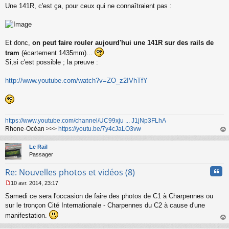
u
Une 141R, c'est ça, pour ceux qui ne connaîtraient pas :
e
s
s
a
g
Et donc,
on peut faire rouler aujourd'hui une 141R sur des rails de
e
tram
(écartement 1435mm)...
n
o
Si,si c'est possible ; la preuve :
n
l
http://www.youtube.com/watch?v=ZO_z2IVhTfY
u
https://www.youtube.com/channel/UC99xju ... J1jNp3FLhA
Rhone-Océan >>>
https://youtu.be/7y4cJaLO3vw
au
t
Le Rail
Passager
Cita
Re: Nouvelles photos et vidéos (8)
10 avr. 2014, 23:17
M
Samedi ce sera l'occasion de faire des photos de C1 à Charpennes ou
e
s
sur le tronçon Cité Internationale - Charpennes du C2 à cause d'une
s
manifestation.
a
au
g