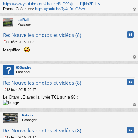
n
https://www.youtube.com/channel/UC99xju ... J1jNp3FLhA
o
Rhone-Océan >>>
https://youtu.be/7y4cJaLO3vw
n
au
l
t
Le Rail
u
Passager
Cita
Re: Nouvelles photos et vidéos (8)
06 févr. 2015, 17:31
M
Magnifico !
e
s
s
au
a
t
83Sandro
g
Passager
e
n
Cita
Re: Nouvelles photos et vidéos (8)
o
n
13 févr. 2015, 20:47
l
M
u
Le Citaro LE avec la livrée TCL sur la 96 :
e
s
s
au
a
t
Patafix
g
Passager
e
n
Cita
Re: Nouvelles photos et vidéos (8)
o
n
17 févr. 2015, 21:17