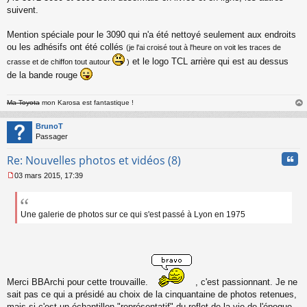
n
suivent.
l
u
Mention spéciale pour le 3090 qui n'a été nettoyé seulement aux endroits
ou les adhésifs ont été collés
(je l'ai croisé tout à l'heure on voit les traces de
et le logo TCL arrière qui est au dessus
crasse et de chiffon tout autour
)
de la bande rouge
Ma Toyota
mon Karosa est fantastique !
au
t
BrunoT
Passager
Cita
Re: Nouvelles photos et vidéos (8)
03 mars 2015, 17:39
M
e
s
s
Une galerie de photos sur ce qui s'est passé à Lyon en 1975
a
g
e
n
o
n
Merci BBArchi pour cette trouvaille.
, c'est passionnant. Je ne
l
sait pas ce qui a présidé au choix de la cinquantaine de photos retenues,
u
mais si c'est un échantillon "représentatif" du reflet de la vie de l'époque