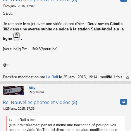
n
25 janv. 2015, 17:02
l
M
u
Salut,
e
s
s
Je remonte le sujet avec une vidéo datant d'hier :
Deux rames Citadis
a
302 dans une averse subite de neige à la station Saint-André sur la
g
e
ligne
.
n
o
[youtube]giPmL_IfeX8[/youtube]
n
l
u
@+
Dernière modification par
Le Rail
le 25 janv. 2015, 19:14, modifié 1 fois.
au
t
Billy
Régulateur
Cita
Re: Nouvelles photos et vidéos (8)
25 janv. 2015, 17:36
M
e
Le Rail a écrit :
s
(il faudrait sûrement penser à mettre une fonctionnalité pour pouvoir
s
a
mettre une vidéo YouTube ici directement, ou alors modifier la balise