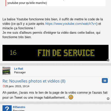
g
youtube pour qu'elle marche)
e
n
o
n
La balise Youtube fonctionne très bien, il suffit de mettre le code de la
l
vidéo (ce qu'il y a juste après
https://www.youtube.com/watch?v=
) et
u
miracle ça fonctionne !
Je me suis d'ailleurs permis d'intégrer ta vidéo dans cette balise, qui
fonctionne très bien.
au
t
Le Rail
Passager
Cita
Re: Nouvelles photos et vidéos (8)
25 janv. 2015, 19:14
M
Ah pardon, j'avais mis le lien de la page de la vidéo comme je l'aurais fait
e
s
pour un Tweet ou une image habituellement...
s
au
a
t
83Sandro
g
Passager