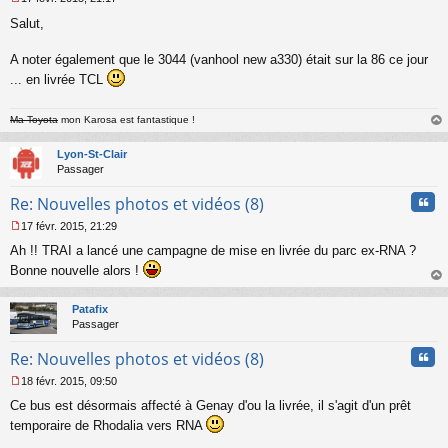
l
M
u
Salut,
e
s
s
A noter également que le 3044 (vanhool new a330) était sur la 86 ce jour
a
... en livrée TCL
g
e
n
Ma Toyota
mon Karosa est fantastique !
o
au
n
t
Lyon-St-Clair
l
Passager
u
Cita
Re: Nouvelles photos et vidéos (8)
17 févr. 2015, 21:29
M
Ah !! TRAI a lancé une campagne de mise en livrée du parc ex-RNA ?
e
s
Bonne nouvelle alors !
s
au
a
t
Patafix
g
Passager
e
n
Cita
Re: Nouvelles photos et vidéos (8)
o
n
18 févr. 2015, 09:50
l
M
u
Ce bus est désormais affecté à Genay d'ou la livrée, il s'agit d'un prêt
e
s
temporaire de Rhodalia vers RNA
s