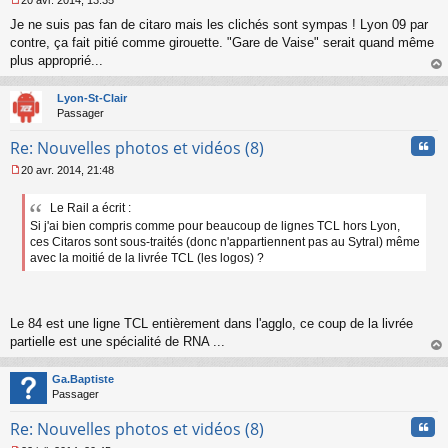
u
M
Je ne suis pas fan de citaro mais les clichés sont sympas ! Lyon 09 par
e
s
contre, ça fait pitié comme girouette. "Gare de Vaise" serait quand même
s
plus approprié...
a
au
g
t
Lyon-St-Clair
e
Passager
n
o
Cita
Re: Nouvelles photos et vidéos (8)
n
l
20 avr. 2014, 21:48
u
M
e
Le Rail a écrit :
s
Si j'ai bien compris comme pour beaucoup de lignes TCL hors Lyon,
s
a
ces Citaros sont sous-traités (donc n'appartiennent pas au Sytral) même
g
avec la moitié de la livrée TCL (les logos) ?
e
n
o
n
Le 84 est une ligne TCL entièrement dans l'agglo, ce coup de la livrée
l
partielle est une spécialité de RNA ...
u
au
t
Ga.Baptiste
Passager
Cita
Re: Nouvelles photos et vidéos (8)