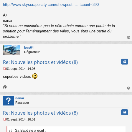
g
http://www.skyscrapercity.com/showpost. ... tcount=390
e
n
o
A+
n
nanar
l
"Si vous ne considérez pas le vélo urbain comme une partie de la
u
solution pour l'aménagement des villes, vous êtes une partie du
problème."
au
t
bus64
Régulateur
Cita
Re: Nouvelles photos et vidéos (8)
01 sept. 2014, 14:08
M
superbes vidéos
e
s
s
@+
a
au
g
t
nanar
e
Passager
n
o
Cita
Re: Nouvelles photos et vidéos (8)
n
l
01 sept. 2014, 16:51
u
M
e
Ga.Baptiste a écrit :
s