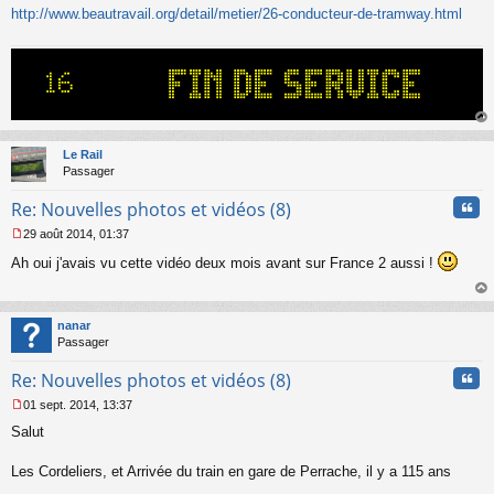
http://www.beautravail.org/detail/metier/26-conducteur-de-tramway.html
e
n
o
n
l
u
au
t
Le Rail
Passager
Cita
Re: Nouvelles photos et vidéos (8)
29 août 2014, 01:37
M
Ah oui j'avais vu cette vidéo deux mois avant sur France 2 aussi !
e
s
s
au
a
t
nanar
g
Passager
e
n
Cita
Re: Nouvelles photos et vidéos (8)
o
n
01 sept. 2014, 13:37
l
M
u
Salut
e
s
s
Les Cordeliers, et Arrivée du train en gare de Perrache, il y a 115 ans
a