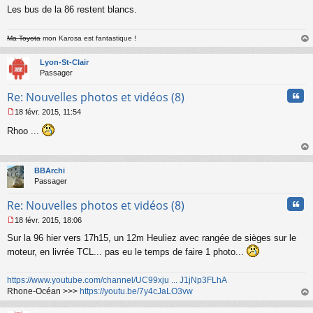
a
Les bus de la 86 restent blancs.
g
e
n
Ma Toyota
mon Karosa est fantastique !
o
au
n
t
Lyon-St-Clair
l
Passager
u
Cita
Re: Nouvelles photos et vidéos (8)
18 févr. 2015, 11:54
M
Rhoo ...
e
s
s
au
a
t
BBArchi
g
Passager
e
n
Cita
Re: Nouvelles photos et vidéos (8)
o
n
18 févr. 2015, 18:06
l
M
u
Sur la 96 hier vers 17h15, un 12m Heuliez avec rangée de sièges sur le
e
s
moteur, en livrée TCL... pas eu le temps de faire 1 photo...
s
a
https://www.youtube.com/channel/UC99xju ... J1jNp3FLhA
g
Rhone-Océan >>>
https://youtu.be/7y4cJaLO3vw
e
n
au
o