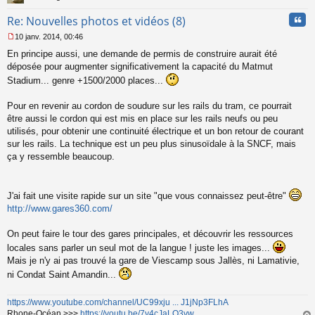
n
Cita
Re: Nouvelles photos et vidéos (8)
o
n
10 janv. 2014, 00:46
l
M
u
En principe aussi, une demande de permis de construire aurait été
e
s
déposée pour augmenter significativement la capacité du Matmut
s
Stadium... genre +1500/2000 places...
a
g
Pour en revenir au cordon de soudure sur les rails du tram, ce pourrait
e
être aussi le cordon qui est mis en place sur les rails neufs ou peu
n
o
utilisés, pour obtenir une continuité électrique et un bon retour de courant
n
sur les rails. La technique est un peu plus sinusoïdale à la SNCF, mais
l
ça y ressemble beaucoup.
u
J'ai fait une visite rapide sur un site "que vous connaissez peut-être"
http://www.gares360.com/
On peut faire le tour des gares principales, et découvrir les ressources
locales sans parler un seul mot de la langue ! juste les images...
Mais je n'y ai pas trouvé la gare de Viescamp sous Jallès, ni Lamativie,
ni Condat Saint Amandin...
https://www.youtube.com/channel/UC99xju ... J1jNp3FLhA
Rhone-Océan >>>
https://youtu.be/7y4cJaLO3vw