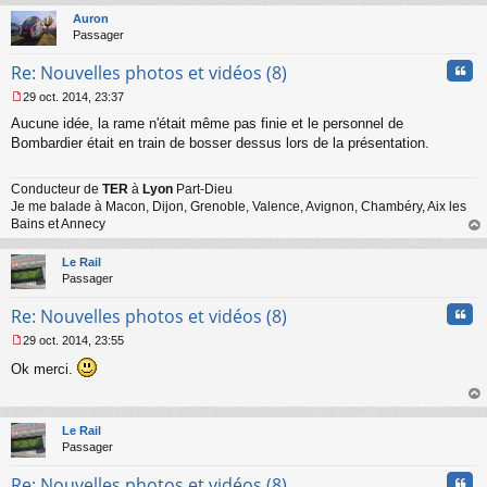
g
t
Auron
e
Passager
n
o
Cita
Re: Nouvelles photos et vidéos (8)
n
l
29 oct. 2014, 23:37
u
M
Aucune idée, la rame n'était même pas finie et le personnel de
e
s
Bombardier était en train de bosser dessus lors de la présentation.
s
a
Conducteur de
TER
à
Lyon
Part-Dieu
g
Je me balade à Macon, Dijon, Grenoble, Valence, Avignon, Chambéry, Aix les
e
n
Bains et Annecy
o
au
n
t
Le Rail
l
Passager
u
Cita
Re: Nouvelles photos et vidéos (8)
29 oct. 2014, 23:55
M
Ok merci.
e
s
s
au
a
t
Le Rail
g
Passager
e
n
Cita
Re: Nouvelles photos et vidéos (8)
o