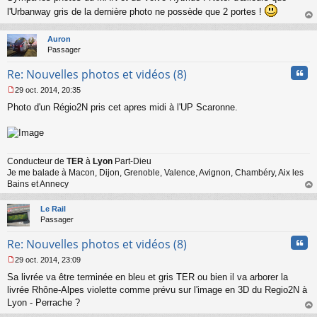
s
l'Urbanway gris de la dernière photo ne possède que 2 portes !
s
au
a
t
Auron
g
Passager
e
n
Cita
Re: Nouvelles photos et vidéos (8)
o
n
29 oct. 2014, 20:35
l
M
u
Photo d'un Régio2N pris cet apres midi à l'UP Scaronne.
e
s
s
a
g
Conducteur de
TER
à
Lyon
Part-Dieu
e
Je me balade à Macon, Dijon, Grenoble, Valence, Avignon, Chambéry, Aix les
n
o
Bains et Annecy
n
au
l
t
Le Rail
u
Passager
Cita
Re: Nouvelles photos et vidéos (8)
29 oct. 2014, 23:09
M
Sa livrée va être terminée en bleu et gris TER ou bien il va arborer la
e
s
livrée Rhône-Alpes violette comme prévu sur l'image en 3D du Regio2N à
s
Lyon - Perrache ?
a
au