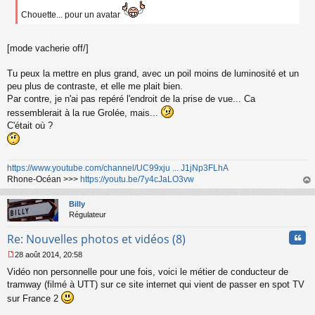
a
g
Chouette... pour un avatar
e
n
o
[mode vacherie off/]
n
l
Tu peux la mettre en plus grand, avec un poil moins de luminosité et un
u
peu plus de contraste, et elle me plait bien.
Par contre, je n'ai pas repéré l'endroit de la prise de vue... Ca
ressemblerait à la rue Grolée, mais...
C'était où ?
https://www.youtube.com/channel/UC99xju ... J1jNp3FLhA
Rhone-Océan >>>
https://youtu.be/7y4cJaLO3vw
au
t
Billy
Régulateur
Cita
Re: Nouvelles photos et vidéos (8)
28 août 2014, 20:58
M
Vidéo non personnelle pour une fois, voici le métier de conducteur de
e
s
tramway (filmé à UTT) sur ce site internet qui vient de passer en spot TV
s
sur France 2
a
g