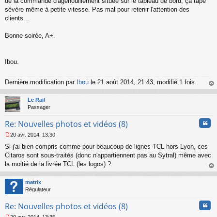
de la commande d'agenouillement située sur le tableau de bord, ça tape
sévère même à petite vitesse. Pas mal pour retenir l'attention des
clients...
Bonne soirée, A+.
Ibou.
Dernière modification par
Ibou
le 21 août 2014, 21:43, modifié 1 fois.
au
t
Le Rail
Passager
Cita
Re: Nouvelles photos et vidéos (8)
20 avr. 2014, 13:30
M
Si j'ai bien compris comme pour beaucoup de lignes TCL hors Lyon, ces
e
s
Citaros sont sous-traités (donc n'appartiennent pas au Sytral) même avec
s
la moitié de la livrée TCL (les logos) ?
a
au
g
t
matrix
e
Régulateur
n
o
Cita
Re: Nouvelles photos et vidéos (8)
n
l
20 avr. 2014, 13:35