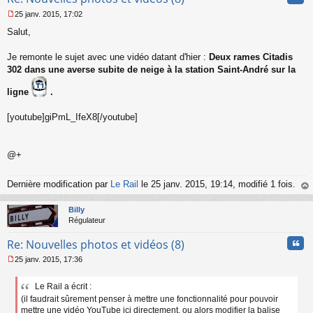
n
25 janv. 2015, 17:02
l
M
u
Salut,
e
s
s
Je remonte le sujet avec une vidéo datant d'hier :
Deux rames Citadis
a
302 dans une averse subite de neige à la station Saint-André sur la
g
e
ligne
.
n
o
[youtube]giPmL_IfeX8[/youtube]
n
l
u
@+
Dernière modification par
Le Rail
le 25 janv. 2015, 19:14, modifié 1 fois.
au
t
Billy
Régulateur
Cita
Re: Nouvelles photos et vidéos (8)
25 janv. 2015, 17:36
M
e
Le Rail a écrit :
s
(il faudrait sûrement penser à mettre une fonctionnalité pour pouvoir
s
a
mettre une vidéo YouTube ici directement, ou alors modifier la balise