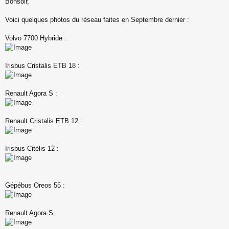
Bonsoir,
e
s
s
Voici quelques photos du réseau faites en Septembre dernier :
a
g
Volvo 7700 Hybride :
e
n
o
n
Irisbus Cristalis ETB 18 :
l
u
Renault Agora S :
Renault Cristalis ETB 12 :
Irisbus Citélis 12 :
Gépébus Oreos 55 :
Renault Agora S :