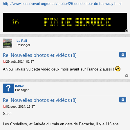
http://www.beautravail.org/detail/metier/26-conducteur-de-tramway.html
e
n
o
n
l
u
au
t
Le Rail
Passager
Cita
Re: Nouvelles photos et vidéos (8)
29 août 2014, 01:37
M
Ah oui j'avais vu cette vidéo deux mois avant sur France 2 aussi !
e
s
s
au
a
t
nanar
g
Passager
e
n
Cita
Re: Nouvelles photos et vidéos (8)
o
n
01 sept. 2014, 13:37
l
M
u
Salut
e
s
s
Les Cordeliers, et Arrivée du train en gare de Perrache, il y a 115 ans
a