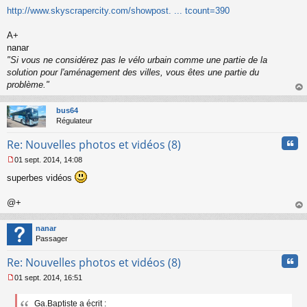
g
http://www.skyscrapercity.com/showpost. ... tcount=390
e
n
o
A+
n
nanar
l
"Si vous ne considérez pas le vélo urbain comme une partie de la
u
solution pour l'aménagement des villes, vous êtes une partie du
problème."
au
t
bus64
Régulateur
Cita
Re: Nouvelles photos et vidéos (8)
01 sept. 2014, 14:08
M
superbes vidéos
e
s
s
@+
a
au
g
t
nanar
e
Passager
n
o
Cita
Re: Nouvelles photos et vidéos (8)
n
l
01 sept. 2014, 16:51
u
M
e
Ga.Baptiste a écrit :
s