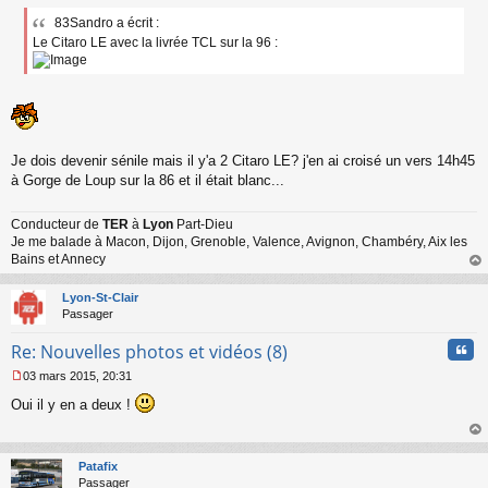
e
83Sandro a écrit :
s
Le Citaro LE avec la livrée TCL sur la 96 :
s
a
g
e
n
o
n
l
Je dois devenir sénile mais il y'a 2 Citaro LE? j'en ai croisé un vers 14h45
u
à Gorge de Loup sur la 86 et il était blanc...
Conducteur de
TER
à
Lyon
Part-Dieu
Je me balade à Macon, Dijon, Grenoble, Valence, Avignon, Chambéry, Aix les
Bains et Annecy
au
t
Lyon-St-Clair
Passager
Cita
Re: Nouvelles photos et vidéos (8)
03 mars 2015, 20:31
M
Oui il y en a deux !
e
s
s
au
a
t
Patafix
g
Passager
e