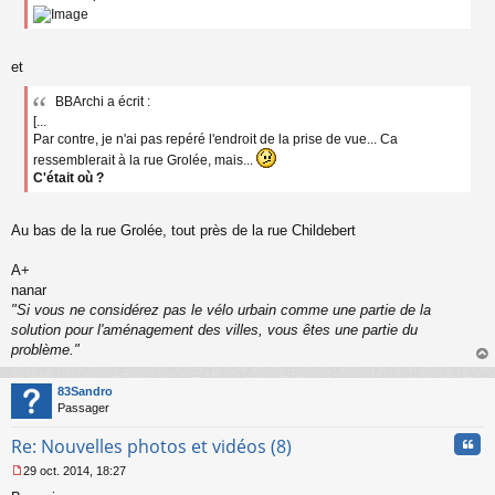
s
a
g
e
et
n
o
BBArchi a écrit :
n
[...
l
Par contre, je n'ai pas repéré l'endroit de la prise de vue... Ca
u
ressemblerait à la rue Grolée, mais...
C'était où ?
Au bas de la rue Grolée, tout près de la rue Childebert
A+
nanar
"Si vous ne considérez pas le vélo urbain comme une partie de la
solution pour l'aménagement des villes, vous êtes une partie du
problème."
au
t
83Sandro
Passager
Cita
Re: Nouvelles photos et vidéos (8)
29 oct. 2014, 18:27
M