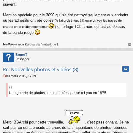
n
suivent.
l
u
Mention spéciale pour le 3090 qui n'a été nettoyé seulement aux endroits
ou les adhésifs ont été collés
(je l'ai croisé tout à l'heure on voit les traces de
et le logo TCL arrière qui est au dessus
crasse et de chiffon tout autour
)
de la bande rouge
Ma Toyota
mon Karosa est fantastique !
au
t
BrunoT
Passager
Cita
Re: Nouvelles photos et vidéos (8)
03 mars 2015, 17:39
M
e
s
s
Une galerie de photos sur ce qui s'est passé à Lyon en 1975
a
g
e
n
o
n
Merci BBArchi pour cette trouvaille.
, c'est passionnant. Je ne
l
sait pas ce qui a présidé au choix de la cinquantaine de photos retenues,
u
mais si c'est un échantillon "représentatif" du reflet de la vie de l'époque