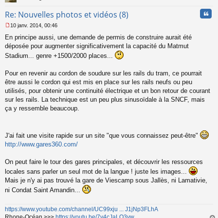
n
Cita
Re: Nouvelles photos et vidéos (8)
o
n
10 janv. 2014, 00:46
l
M
u
En principe aussi, une demande de permis de construire aurait été
e
s
déposée pour augmenter significativement la capacité du Matmut
s
Stadium... genre +1500/2000 places...
a
g
Pour en revenir au cordon de soudure sur les rails du tram, ce pourrait
e
être aussi le cordon qui est mis en place sur les rails neufs ou peu
n
o
utilisés, pour obtenir une continuité électrique et un bon retour de courant
n
sur les rails. La technique est un peu plus sinusoïdale à la SNCF, mais
l
ça y ressemble beaucoup.
u
J'ai fait une visite rapide sur un site "que vous connaissez peut-être"
http://www.gares360.com/
On peut faire le tour des gares principales, et découvrir les ressources
locales sans parler un seul mot de la langue ! juste les images...
Mais je n'y ai pas trouvé la gare de Viescamp sous Jallès, ni Lamativie,
ni Condat Saint Amandin...
https://www.youtube.com/channel/UC99xju ... J1jNp3FLhA
Rhone-Océan >>>
https://youtu.be/7y4cJaLO3vw