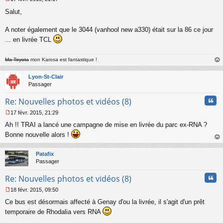
l
M
u
Salut,
e
s
s
A noter également que le 3044 (vanhool new a330) était sur la 86 ce jour
a
... en livrée TCL
g
e
n
Ma Toyota
mon Karosa est fantastique !
o
au
n
t
Lyon-St-Clair
l
Passager
u
Cita
Re: Nouvelles photos et vidéos (8)
17 févr. 2015, 21:29
M
Ah !! TRAI a lancé une campagne de mise en livrée du parc ex-RNA ?
e
s
Bonne nouvelle alors !
s
au
a
t
Patafix
g
Passager
e
n
Cita
Re: Nouvelles photos et vidéos (8)
o
n
18 févr. 2015, 09:50
l
M
u
Ce bus est désormais affecté à Genay d'ou la livrée, il s'agit d'un prêt
e
s
temporaire de Rhodalia vers RNA
s