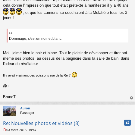
cela donne l'impression que tout était prétexte à manifester il y a 40 ans
, et que les camions se couchaient à la Mulatière tous les 3
jours !
Dommage, c'est en noir et blanc
Moi, j'aime bien le noir et blanc. Tout le plaisir de développer et tirer soi-
même ses photos, au dessus de la baignoire dans la salle de bain, dans
l'odeur du révélateur...
Il y avait vraiment des poissons rue de la Ré ?
@+
BrunoT
au
t
Auron
Passager
Cita
Re: Nouvelles photos et vidéos (8)
03 mars 2015, 19:47
M