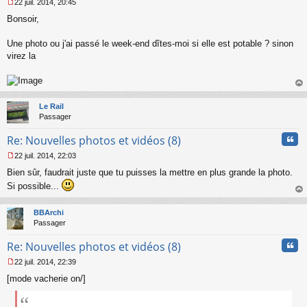
22 juil. 2014, 20:45
M
Bonsoir,
e
s
s
Une photo ou j'ai passé le week-end dîtes-moi si elle est potable ? sinon
a
virez la
g
e
n
o
au
n
t
Le Rail
l
Passager
u
Cita
Re: Nouvelles photos et vidéos (8)
22 juil. 2014, 22:03
M
Bien sûr, faudrait juste que tu puisses la mettre en plus grande la photo.
e
s
Si possible...
s
au
a
t
BBArchi
g
Passager
e
n
Cita
Re: Nouvelles photos et vidéos (8)
o
n
22 juil. 2014, 22:39
l
M
u
[mode vacherie on/]
e
s
s