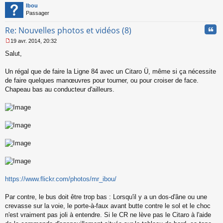
t
Ibou
e
Passager
n
o
Cita
Re: Nouvelles photos et vidéos (8)
n
l
19 avr. 2014, 20:32
u
M
Salut,
e
s
s
Un régal que de faire la Ligne 84 avec un Citaro Ü, même si ça nécessite
a
de faire quelques manœuvres pour tourner, ou pour croiser de face.
g
Chapeau bas au conducteur d'ailleurs.
e
n
o
n
l
u
https://www.flickr.com/photos/mr_ibou/
Par contre, le bus doit être trop bas : Lorsqu'il y a un dos-d'âne ou une
crevasse sur la voie, le porte-à-faux avant butte contre le sol et le choc
n'est vraiment pas joli à entendre. Si le CR ne lève pas le Citaro à l'aide