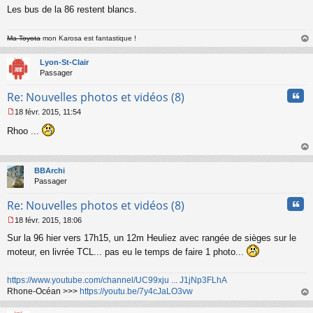
a
Les bus de la 86 restent blancs.
g
e
n
Ma Toyota
mon Karosa est fantastique !
o
au
n
t
Lyon-St-Clair
l
Passager
u
Cita
Re: Nouvelles photos et vidéos (8)
18 févr. 2015, 11:54
M
Rhoo ...
e
s
s
au
a
t
BBArchi
g
Passager
e
n
Cita
Re: Nouvelles photos et vidéos (8)
o
n
18 févr. 2015, 18:06
l
M
u
Sur la 96 hier vers 17h15, un 12m Heuliez avec rangée de sièges sur le
e
s
moteur, en livrée TCL... pas eu le temps de faire 1 photo...
s
a
https://www.youtube.com/channel/UC99xju ... J1jNp3FLhA
g
Rhone-Océan >>>
https://youtu.be/7y4cJaLO3vw
e
n
au
o