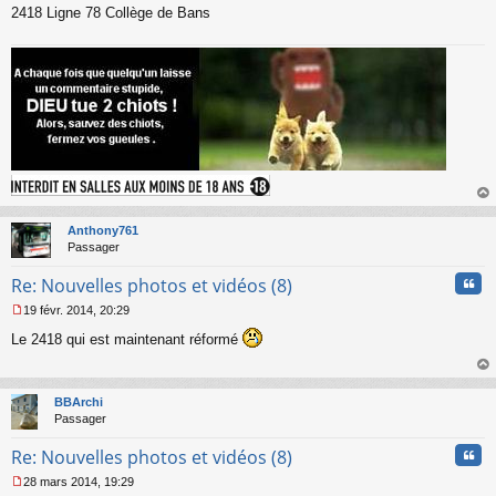
2418 Ligne 78 Collège de Bans
au
t
Anthony761
Passager
Cita
Re: Nouvelles photos et vidéos (8)
19 févr. 2014, 20:29
M
Le 2418 qui est maintenant réformé
e
s
s
au
a
t
BBArchi
g
Passager
e
n
Cita
Re: Nouvelles photos et vidéos (8)
o
n
28 mars 2014, 19:29
l
M