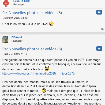
t
Lyon-St-Clair
n
Passager
l
u
Cita
Re: Nouvelles photos et vidéos (8)
18 févr. 2015, 18:40
M
C'est le nouveau GX 337 de TRAI
e
s
s
au
a
t
BBArchi
g
Passager
e
n
Cita
Re: Nouvelles photos et vidéos (8)
o
n
28 févr. 2015, 11:17
l
M
u
Une galerie de photos sur ce qui s'est passé à Lyon en 1975. Dommage,
e
s
c'est en noir et blanc, et je confirme qu'à l'époque, il y avait de la couleur
s
dans les rues... et sur les bus.
a
http://www.leprogres.fr/multimedia/2015 ... hiver-1975
g
e
n
Des accidents, des manifs, mais aussi les travaux du métro, la
o
démolition de la rue Puit Gaillot et des immeubles au Nord de l'Opéra
n
(pour faire passer le métro...
mais peut être pas que...), plein de bus
l
et de trolleys sur la place des Terreaux, aux Jacobins, le 6 en costume
u
d'époque, la ZUP des Minguettes idéalisée, avant qu'on se rende compte
de certains détails non réglés, l'inauguration de l'Auditorium, les premiers