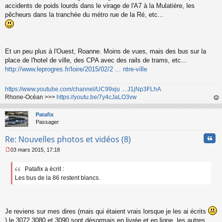
accidents de poids lourds dans le virage de l'A7 à la Mulatière, les
pêcheurs dans la tranchée du métro rue de la Ré, etc...
Et un peu plus à l'Ouest, Roanne. Moins de vues, mais des bus sur la
place de l'hotel de ville, des CPA avec des rails de trams, etc...
http://www.leprogres.fr/loire/2015/02/2 ... ntre-ville
https://www.youtube.com/channel/UC99xju ... J1jNp3FLhA
Rhone-Océan >>>
https://youtu.be/7y4cJaLO3vw
au
t
Patafix
Passager
Cita
Re: Nouvelles photos et vidéos (8)
03 mars 2015, 17:18
M
e
Patafix a écrit :
s
Les bus de la 86 restent blancs.
s
a
g
e
n
Je reviens sur mes dires (mais qui étaient vrais lorsque je les ai écrits
o
) le 3072 3080 et 3090 sont désormais en livrée et en ligne, les autres