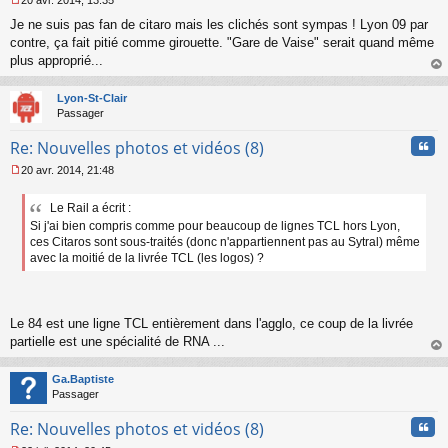
u
M
Je ne suis pas fan de citaro mais les clichés sont sympas ! Lyon 09 par
e
s
contre, ça fait pitié comme girouette. "Gare de Vaise" serait quand même
s
plus approprié...
a
au
g
t
Lyon-St-Clair
e
Passager
n
o
Cita
Re: Nouvelles photos et vidéos (8)
n
l
20 avr. 2014, 21:48
u
M
e
Le Rail a écrit :
s
Si j'ai bien compris comme pour beaucoup de lignes TCL hors Lyon,
s
a
ces Citaros sont sous-traités (donc n'appartiennent pas au Sytral) même
g
avec la moitié de la livrée TCL (les logos) ?
e
n
o
n
Le 84 est une ligne TCL entièrement dans l'agglo, ce coup de la livrée
l
partielle est une spécialité de RNA ...
u
au
t
Ga.Baptiste
Passager
Cita
Re: Nouvelles photos et vidéos (8)