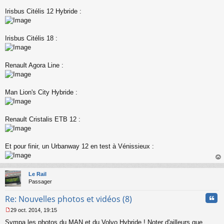
Irisbus Citélis 12 Hybride :
Irisbus Citélis 18 :
Renault Agora Line :
Man Lion's City Hybride :
Renault Cristalis ETB 12 :
Et pour finir, un Urbanway 12 en test à Vénissieux :
au
t
Le Rail
Passager
Cita
Re: Nouvelles photos et vidéos (8)
29 oct. 2014, 19:15
M
Sympa les photos du MAN et du Volvo Hybride ! Noter d'ailleurs que
e