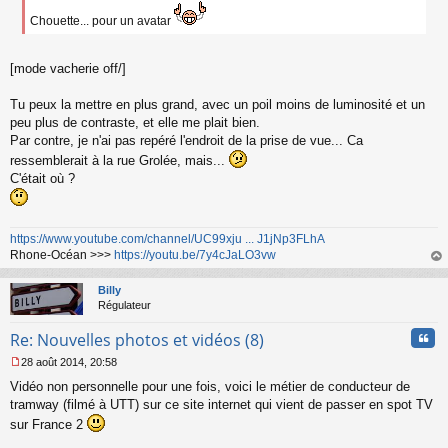
a
g
Chouette... pour un avatar
e
n
o
[mode vacherie off/]
n
l
Tu peux la mettre en plus grand, avec un poil moins de luminosité et un
u
peu plus de contraste, et elle me plait bien.
Par contre, je n'ai pas repéré l'endroit de la prise de vue... Ca
ressemblerait à la rue Grolée, mais...
C'était où ?
https://www.youtube.com/channel/UC99xju ... J1jNp3FLhA
Rhone-Océan >>>
https://youtu.be/7y4cJaLO3vw
au
t
Billy
Régulateur
Cita
Re: Nouvelles photos et vidéos (8)
28 août 2014, 20:58
M
Vidéo non personnelle pour une fois, voici le métier de conducteur de
e
s
tramway (filmé à UTT) sur ce site internet qui vient de passer en spot TV
s
sur France 2
a
g