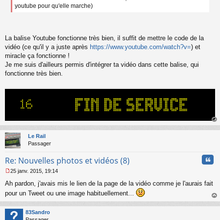
g
youtube pour qu'elle marche)
e
n
o
n
La balise Youtube fonctionne très bien, il suffit de mettre le code de la
l
vidéo (ce qu'il y a juste après
https://www.youtube.com/watch?v=
) et
u
miracle ça fonctionne !
Je me suis d'ailleurs permis d'intégrer ta vidéo dans cette balise, qui
fonctionne très bien.
au
t
Le Rail
Passager
Cita
Re: Nouvelles photos et vidéos (8)
25 janv. 2015, 19:14
M
Ah pardon, j'avais mis le lien de la page de la vidéo comme je l'aurais fait
e
s
pour un Tweet ou une image habituellement...
s
au
a
t
83Sandro
g
Passager