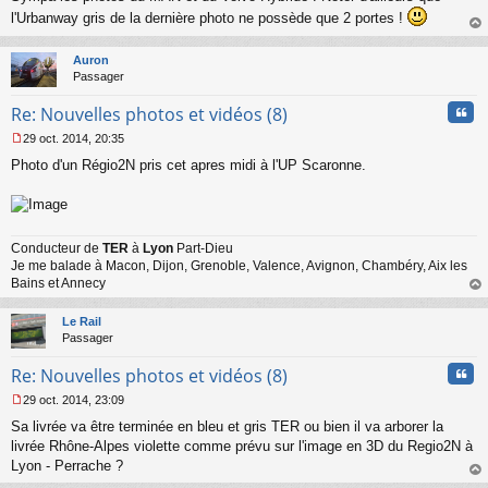
s
l'Urbanway gris de la dernière photo ne possède que 2 portes !
s
au
a
t
Auron
g
Passager
e
n
Cita
Re: Nouvelles photos et vidéos (8)
o
n
29 oct. 2014, 20:35
l
M
u
Photo d'un Régio2N pris cet apres midi à l'UP Scaronne.
e
s
s
a
g
Conducteur de
TER
à
Lyon
Part-Dieu
e
Je me balade à Macon, Dijon, Grenoble, Valence, Avignon, Chambéry, Aix les
n
o
Bains et Annecy
n
au
l
t
Le Rail
u
Passager
Cita
Re: Nouvelles photos et vidéos (8)
29 oct. 2014, 23:09
M
Sa livrée va être terminée en bleu et gris TER ou bien il va arborer la
e
s
livrée Rhône-Alpes violette comme prévu sur l'image en 3D du Regio2N à
s
Lyon - Perrache ?
a
au