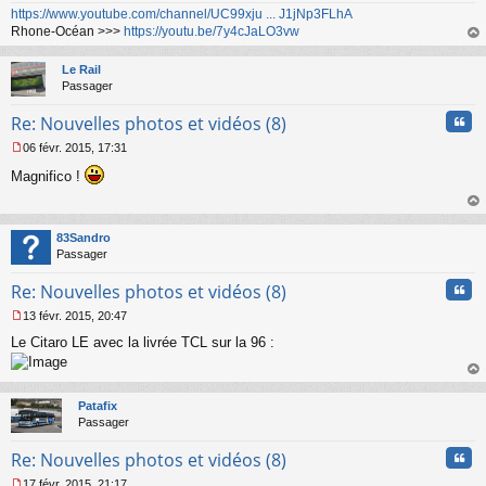
n
https://www.youtube.com/channel/UC99xju ... J1jNp3FLhA
o
Rhone-Océan >>>
https://youtu.be/7y4cJaLO3vw
n
au
l
t
Le Rail
u
Passager
Cita
Re: Nouvelles photos et vidéos (8)
06 févr. 2015, 17:31
M
Magnifico !
e
s
s
au
a
t
83Sandro
g
Passager
e
n
Cita
Re: Nouvelles photos et vidéos (8)
o
n
13 févr. 2015, 20:47
l
M
u
Le Citaro LE avec la livrée TCL sur la 96 :
e
s
s
au
a
t
Patafix
g
Passager
e
n
Cita
Re: Nouvelles photos et vidéos (8)
o
n
17 févr. 2015, 21:17