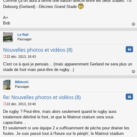
Comme ça on aura à terme une liaison directe entre les deux stades: T5:
e
s
Debourg (Gerland) - Décines Grand Stade
s
a
A+
g
Bob
e
n
au
o
t
Le Rail
n
Passager
l
u
Cita
Nouvelles photos et vidéos (8)
22 déc. 2013, 18:43
M
C'est ce à quoi je pensais... (mais apparemment Gerland ne sera plus un
e
s
stade de foot mais peut-être de rugby...)
s
au
a
t
BBArchi
g
Passager
e
n
Cita
Re: Nouvelles photos et vidéos (8)
o
n
22 déc. 2013, 19:40
l
M
u
De rugby ? Peut-être, mais alors seulement quand le rugby aura
e
s
totalement détrôné le foot, et que le Matmut statium sera sous
s
capacitaire...
a
Et seulement si une équipe 2 a suffisamment de pèche pour drainer les
g
foules. Je suis passé tout à l'heure sur le périph', le Matmut stadium
e