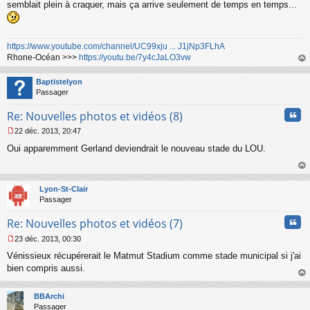
semblait plein à craquer, mais ça arrive seulement de temps en temps...
n
o
n
l
https://www.youtube.com/channel/UC99xju ... J1jNp3FLhA
u
Rhone-Océan >>>
https://youtu.be/7y4cJaLO3vw
au
t
Baptistelyon
Passager
Cita
Re: Nouvelles photos et vidéos (8)
22 déc. 2013, 20:47
M
Oui apparemment Gerland deviendrait le nouveau stade du LOU.
e
s
s
au
a
t
Lyon-St-Clair
g
Passager
e
n
Cita
Re: Nouvelles photos et vidéos (7)
o
n
23 déc. 2013, 00:30
l
M
u
Vénissieux récupérerait le Matmut Stadium comme stade municipal si j'ai
e
s
bien compris aussi.
s
au
a
t
BBArchi
g
Passager
e