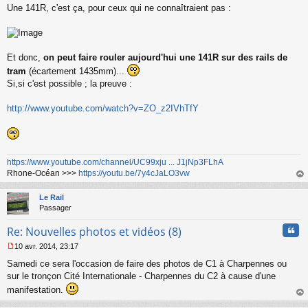
u
Une 141R, c'est ça, pour ceux qui ne connaîtraient pas :
e
s
s
a
g
Et donc,
on peut faire rouler aujourd'hui une 141R sur des rails de
e
tram
(écartement 1435mm)...
n
o
Si,si c'est possible ; la preuve :
n
l
http://www.youtube.com/watch?v=ZO_z2IVhTfY
u
https://www.youtube.com/channel/UC99xju ... J1jNp3FLhA
Rhone-Océan >>>
https://youtu.be/7y4cJaLO3vw
au
t
Le Rail
Passager
Cita
Re: Nouvelles photos et vidéos (8)
10 avr. 2014, 23:17
M
Samedi ce sera l'occasion de faire des photos de C1 à Charpennes ou
e
s
sur le tronçon Cité Internationale - Charpennes du C2 à cause d'une
s
manifestation.
a
au
g