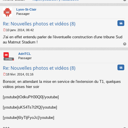
au
t
Lyon-St-Clair
Passager
Cita
Re: Nouvelles photos et vidéos (8)
10 janv. 2014, 06:42
M
J'ai en effet entendu parler de l'éventuelle construction d'une tribune Sud
e
s
au Matmut Stadium !
s
au
a
t
AdriTCL
g
Passager
e
n
Cita
Re: Nouvelles photos et vidéos (8)
o
n
18 févr. 2014, 01:16
l
M
u
Bonsoir, en attendant la mise en service de l'extension du T1, quelques
e
s
vidéos prises hier soir
s
a
[youtube]tOdkuPH30Q0[/youtube]
g
e
[youtube]uKS4Ts7t2fQ[/youtube]
n
o
n
[youtube]6IyTljFyoJc[/youtube]
l
u
+++