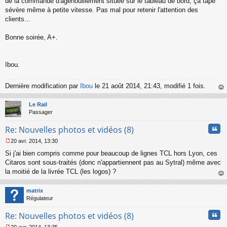
de la commande d'agenouillement située sur le tableau de bord, ça tape
sévère même à petite vitesse. Pas mal pour retenir l'attention des
clients...
Bonne soirée, A+.
Ibou.
Dernière modification par
Ibou
le 21 août 2014, 21:43, modifié 1 fois.
au
t
Le Rail
Passager
Cita
Re: Nouvelles photos et vidéos (8)
20 avr. 2014, 13:30
M
Si j'ai bien compris comme pour beaucoup de lignes TCL hors Lyon, ces
e
s
Citaros sont sous-traités (donc n'appartiennent pas au Sytral) même avec
s
la moitié de la livrée TCL (les logos) ?
a
au
g
t
matrix
e
Régulateur
n
o
Cita
Re: Nouvelles photos et vidéos (8)
n
l
20 avr. 2014, 13:35