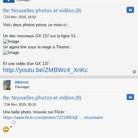
e
n
Cita
Re: Nouvelles photos et vidéos (8)
o
n
01 févr. 2015, 16:52
l
M
u
Voici deux photos prises ce mois-ci :
e
s
s
Un des nouveaux GX 137 sur la ligne S1 :
a
g
Un agora line sous la neige à Thurins :
e
n
o
n
Et une vidéo d'un GX 137 :
l
http://youtu.be/ZMBWc4_XnKc
u
au
t
BBArchi
Passager
Cita
Re: Nouvelles photos et vidéos (8)
06 févr. 2015, 00:15
M
Une belle photo, trouvée sur Flickr :
e
s
https://www.flickr.com/photos/72213853@ ... otostream/
s
a
g
e