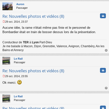
g
t
Auron
e
Passager
n
o
Cita
Re: Nouvelles photos et vidéos (8)
n
l
29 oct. 2014, 23:37
u
M
Aucune idée, la rame n'était même pas finie et le personnel de
e
s
Bombardier était en train de bosser dessus lors de la présentation.
s
a
Conducteur de
TER
à
Lyon
Part-Dieu
g
Je me balade à Macon, Dijon, Grenoble, Valence, Avignon, Chambéry, Aix les
e
n
Bains et Annecy
o
au
n
t
Le Rail
l
Passager
u
Cita
Re: Nouvelles photos et vidéos (8)
29 oct. 2014, 23:55
M
Ok merci.
e
s
s
au
a
t
Le Rail
g
Passager
e
n
Cita
Re: Nouvelles photos et vidéos (8)
o