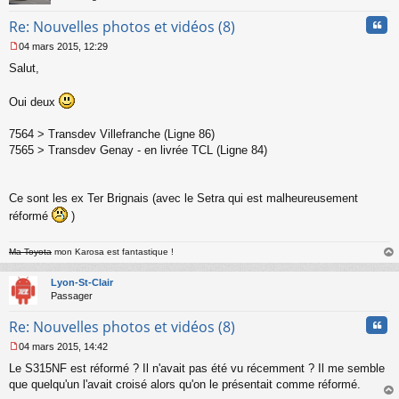
n
Cita
Re: Nouvelles photos et vidéos (8)
o
n
04 mars 2015, 12:29
l
M
u
Salut,
e
s
s
Oui deux
a
g
7564 > Transdev Villefranche (Ligne 86)
e
7565 > Transdev Genay - en livrée TCL (Ligne 84)
n
o
n
l
Ce sont les ex Ter Brignais (avec le Setra qui est malheureusement
u
réformé
)
Ma Toyota
mon Karosa est fantastique !
au
t
Lyon-St-Clair
Passager
Cita
Re: Nouvelles photos et vidéos (8)
04 mars 2015, 14:42
M
Le S315NF est réformé ? Il n'avait pas été vu récemment ? Il me semble
e
s
que quelqu'un l'avait croisé alors qu'on le présentait comme réformé.
s