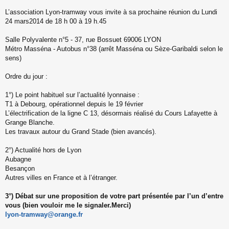
s
s
L’association Lyon-tramway vous invite à sa prochaine réunion du Lundi
a
24 mars2014 de 18 h 00 à 19 h.45
g
e
Salle Polyvalente n°5 - 37, rue Bossuet 69006 LYON
n
o
Métro Masséna - Autobus n°38 (arrêt Masséna ou Sèze-Garibaldi selon le
n
sens)
l
u
Ordre du jour :
1°) Le point habituel sur l’actualité lyonnaise :
T1 à Debourg, opérationnel depuis le 19 février
L’électrification de la ligne C 13, désormais réalisé du Cours Lafayette à
Grange Blanche.
Les travaux autour du Grand Stade (bien avancés).
2°) Actualité hors de Lyon
Aubagne
Besançon
Autres villes en France et à l’étranger.
3°) Débat sur une proposition de votre part présentée par l’un d’entre
vous (bien vouloir me le signaler.Merci)
lyon-tramway@orange.fr