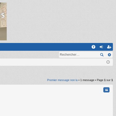
R
A
on
ns
Q
ne
cri
xi
pti
on
on
Premier message non lu
• 1 message • Page
1
sur
1
Citati