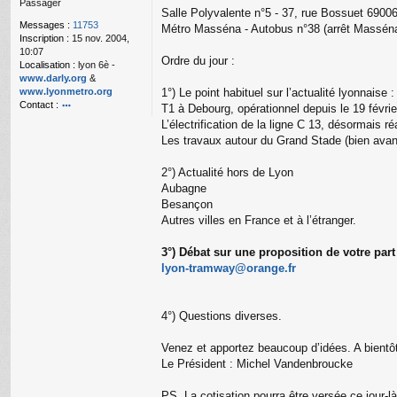
Passager
g
Salle Polyvalente n°5 - 37, rue Bossuet 690
e
Messages :
11753
Métro Masséna - Autobus n°38 (arrêt Masséna
n
Inscription :
15 nov. 2004,
o
10:07
n
Ordre du jour :
Localisation :
lyon 6è -
l
www.darly.org
&
u
www.lyonmetro.org
1°) Le point habituel sur l’actualité lyonnaise :
Contact :
T1 à Debourg, opérationnel depuis le 19 févrie
o
L’électrification de la ligne C 13, désormais 
nt
Les travaux autour du Grand Stade (bien avan
ac
te
2°) Actualité hors de Lyon
r
n
Aubagne
a
Besançon
n
Autres villes en France et à l’étranger.
ar
3°) Débat sur une proposition de votre part
lyon-tramway@orange.fr
4°) Questions diverses.
Venez et apportez beaucoup d’idées. A bientô
Le Président : Michel Vandenbroucke
PS. La cotisation pourra être versée ce jour-là