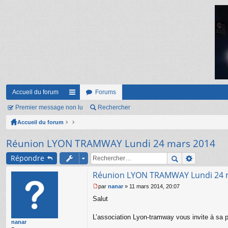
Accueil du forum
Forums
Premier message non lu
ac
Rechercher
Accueil du forum
co
ur
Réunion LYON TRAMWAY Lundi 24 mars 2014
ci
Répondre
s
Réunion LYON TRAMWAY Lundi 24 
par
nanar
»
11 mars 2014, 20:07
M
Salut
e
s
s
L’association Lyon-tramway vous invite à sa 
nanar
a