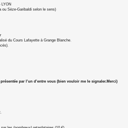
06 LYON
 ou Sèze-Garibaldi selon le sens)
r
réalisé du Cours Lafayette à Grange Blanche.
cés).
 présentée par l’un d’entre vous (bien vouloir me le signaler.Merci)
t.
 par les (nombreux) retardataires (10 €).