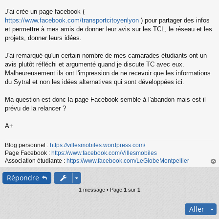
s
s
J'ai crée un page facebook (
a
https://www.facebook.com/transportcitoyenlyon
) pour partager des infos
g
et permettre à mes amis de donner leur avis sur les TCL, le réseau et les
e
projets, donner leurs idées.
n
o
n
J'ai remarqué qu'un certain nombre de mes camarades étudiants ont un
l
avis plutôt réfléchi et argumenté quand je discute TC avec eux.
u
Malheureusement ils ont l'impression de ne recevoir que les informations
du Sytral et non les idées alternatives qui sont développées ici.
Ma question est donc la page Facebook semble à l'abandon mais est-il
prévu de la relancer ?
A+
Blog personnel :
https://villesmobiles.wordpress.com/
Page Facebook :
https://www.facebook.com/Villesmobiles
Association étudiante :
https://www.facebook.com/LeGlobeMontpellier
au
Répondre
t
1 message • Page
1
sur
1
Aller