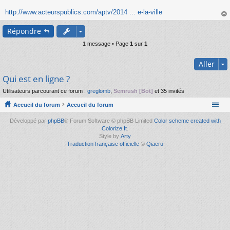
s
s
http://www.acteurspublics.com/aptv/2014 ... e-la-ville
a
au
g
Répondre
t
e
n
1 message • Page
1
sur
1
o
n
Aller
l
u
Qui est en ligne ?
Utilisateurs parcourant ce forum :
greglomb
,
Semrush [Bot]
et 35 invités
Accueil du forum
Accueil du forum
Développé par
phpBB
® Forum Software © phpBB Limited
Color scheme created with
Colorize It
.
Style by
Arty
Traduction française officielle
©
Qiaeru