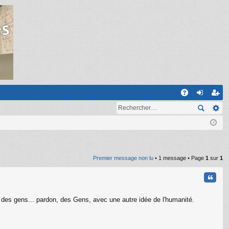
R
A
on
ns
Q
ne
cri
xi
pti
on
on
Premier message non lu
• 1 message • Page
1
sur
1
Citati
 des gens... pardon, des Gens, avec une autre idée de l'humanité.