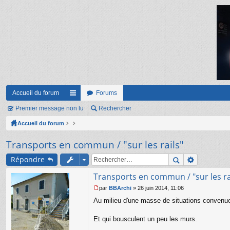
Accueil du forum
Forums
Premier message non lu
ac
Rechercher
Accueil du forum
co
ur
Transports en commun / "sur les rails"
ci
Répondre
s
Transports en commun / "sur les ra
par
BBArchi
»
26 juin 2014, 11:06
M
Au milieu d'une masse de situations convenues
e
s
s
Et qui bousculent un peu les murs.
a