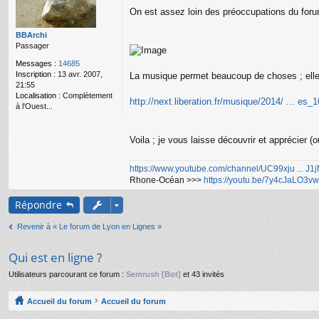
g
On est assez loin des préoccupations du foru
e
n
o
BBArchi
n
Passager
l
Messages :
14685
u
Inscription :
13 avr. 2007,
La musique permet beaucoup de choses ; elle p
21:55
Localisation :
Complètement
http://next.liberation.fr/musique/2014/ ... es
à l'Ouest...
Voila ; je vous laisse découvrir et apprécier (o
https://www.youtube.com/channel/UC99xju ... J
Rhone-Océan >>>
https://youtu.be/7y4cJaLO3vw
Répondre
Revenir à « Le forum de Lyon en Lignes »
Qui est en ligne ?
Utilisateurs parcourant ce forum :
Semrush [Bot]
et 43 invités
Accueil du forum
Accueil du forum