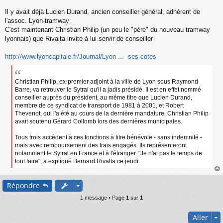
s
s
Il y avait déjà Lucien Durand, ancien conseiller général, adhérent de
a
l'assoc. Lyon-tramway
g
C'est maintenant Christian Philip (un peu le "père" du nouveau tramway
e
lyonnais) que Rivalta invite à lui servir de conseiller
n
o
n
http://www.lyoncapitale.fr/Journal/Lyon ... -ses-cotes
l
u
Christian Philip, ex-premier adjoint à la ville de Lyon sous Raymond
Barre, va retrouver le Sytral qu'il a jadis présidé. Il est en effet nommé
conseiller auprès du président, au même titre que Lucien Durand,
membre de ce syndicat de transport de 1981 à 2001, et Robert
Thevenot, qui l'a été au cours de la dernière mandature. Christian Philip
avait soutenu Gérard Collomb lors des dernières municipales.
Tous trois accèdent à ces fonctions à titre bénévole - sans indemnité -
mais avec remboursement des frais engagés. Ils représenteront
notamment le Sytral en France et à l'étranger. "Je n'ai pas le temps de
tout faire", a expliqué Bernard Rivalta ce jeudi.
au
Répondre
t
1 message • Page
1
sur
1
Aller