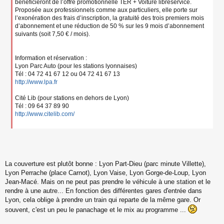
bénéficieront de l’offre promotionnelle TER + Voiture libreservice.
Proposée aux professionnels comme aux particuliers, elle porte sur
l’exonération des frais d’inscription, la gratuité des trois premiers mois
d’abonnement et une réduction de 50 % sur les 9 mois d’abonnement
suivants (soit 7,50 € / mois).
Information et réservation :
Lyon Parc Auto (pour les stations lyonnaises)
Tél : 04 72 41 67 12 ou 04 72 41 67 13
http://www.lpa.fr
Cité Lib (pour stations en dehors de Lyon)
Tél : 09 64 37 89 90
http://www.citelib.com/
La couverture est plutôt bonne : Lyon Part-Dieu (parc minute Villette),
Lyon Perrache (place Carnot), Lyon Vaise, Lyon Gorge-de-Loup, Lyon
Jean-Macé. Mais on ne peut pas prendre le véhicule à une station et le
rendre à une autre... En fonction des différentes gares d'entrée dans
Lyon, cela oblige à prendre un train qui reparte de la même gare. Or
souvent, c'est un peu le panachage et le mix au programme ...