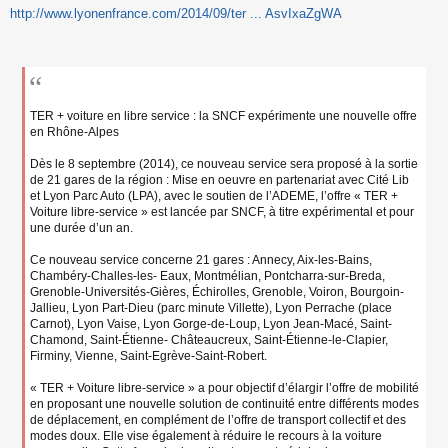
http://www.lyonenfrance.com/2014/09/ter ... AsvIxaZgWA
e
s
s
a
g
e
n
TER + voiture en libre service : la SNCF expérimente une nouvelle offre
o
en Rhône-Alpes
n
l
Dès le 8 septembre (2014), ce nouveau service sera proposé à la sortie
u
de 21 gares de la région : Mise en oeuvre en partenariat avec Cité Lib
et Lyon Parc Auto (LPA), avec le soutien de l’ADEME, l’offre « TER +
Voiture libre-service » est lancée par SNCF, à titre expérimental et pour
une durée d’un an.
Ce nouveau service concerne 21 gares : Annecy, Aix-les-Bains,
Chambéry-Challes-les- Eaux, Montmélian, Pontcharra-sur-Breda,
Grenoble-Universités-Gières, Échirolles, Grenoble, Voiron, Bourgoin-
Jallieu, Lyon Part-Dieu (parc minute Villette), Lyon Perrache (place
Carnot), Lyon Vaise, Lyon Gorge-de-Loup, Lyon Jean-Macé, Saint-
Chamond, Saint-Étienne- Châteaucreux, Saint-Étienne-le-Clapier,
Firminy, Vienne, Saint-Egrève-Saint-Robert.
« TER + Voiture libre-service » a pour objectif d’élargir l’offre de mobilité
en proposant une nouvelle solution de continuité entre différents modes
de déplacement, en complément de l’offre de transport collectif et des
modes doux. Elle vise également à réduire le recours à la voiture