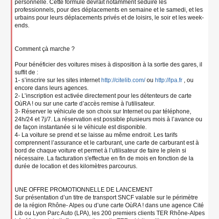
personnelle. Cette formule devrait notamment séduire les
professionnels, pour des déplacements en semaine et le samedi, et les
urbains pour leurs déplacements privés et de loisirs, le soir et les week-
ends.
Comment çà marche ?
Pour bénéficier des voitures mises à disposition à la sortie des gares, il
suffit de :
1- s’inscrire sur les sites internet
http://citelib.com/
ou
http://lpa.fr
, ou
encore dans leurs agences.
2- L’inscription est activée directement pour les détenteurs de carte
OùRA ! ou sur une carte d’accès remise à l'utilisateur.
3- Réserver le véhicule de son choix sur Internet ou par téléphone,
24h/24 et 7j/7. La réservation est possible plusieurs mois à l’avance ou
de façon instantanée si le véhicule est disponible.
4- La voiture se prend et se laisse au même endroit. Les tarifs
comprennent l’assurance et le carburant, une carte de carburant est à
bord de chaque voiture et permet à l’utilisateur de faire le plein si
nécessaire. La facturation s'effectue en fin de mois en fonction de la
durée de location et des kilomètres parcourus.
UNE OFFRE PROMOTIONNELLE DE LANCEMENT
Sur présentation d’un titre de transport SNCF valable sur le périmètre
de la région Rhône- Alpes ou d’une carte OùRA ! dans une agence Cité
Lib ou Lyon Parc Auto (LPA), les 200 premiers clients TER Rhône-Alpes