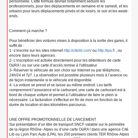
personnelle. Cette formule devrait notamment séduire les
professionnels, pour des déplacements en semaine et le samedi, et les
urbains pour leurs déplacements privés et de loisirs, le soir et les week-
ends.
Comment çà marche ?
Pour bénéficier des voitures mises à disposition à la sortie des gares, il
suffit de :
1- s’inscrire sur les sites internet
http://citelib.com/
ou
http://lpa.fr
, ou
encore dans leurs agences.
2- L’inscription est activée directement pour les détenteurs de carte
OùRA ! ou sur une carte d’accès remise à l'utilisateur.
3- Réserver le véhicule de son choix sur Internet ou par téléphone,
24h/24 et 7j/7. La réservation est possible plusieurs mois à l’avance ou
de façon instantanée si le véhicule est disponible.
4- La voiture se prend et se laisse au même endroit. Les tarifs
comprennent l’assurance et le carburant, une carte de carburant est à
bord de chaque voiture et permet à l’utilisateur de faire le plein si
nécessaire. La facturation s'effectue en fin de mois en fonction de la
durée de location et des kilomètres parcourus.
UNE OFFRE PROMOTIONNELLE DE LANCEMENT
Sur présentation d’un titre de transport SNCF valable sur le périmètre
de la région Rhône- Alpes ou d’une carte OùRA ! dans une agence Cité
Lib ou Lyon Parc Auto (LPA), les 200 premiers clients TER Rhône-Alpes