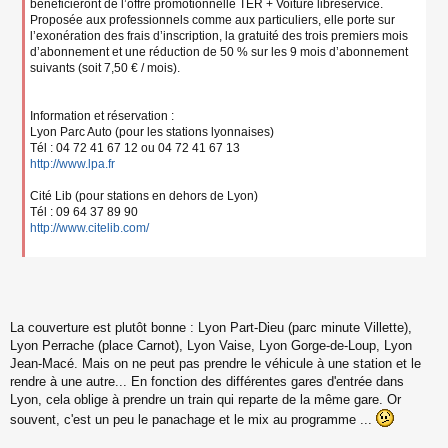
bénéficieront de l’offre promotionnelle TER + Voiture libreservice.
Proposée aux professionnels comme aux particuliers, elle porte sur
l’exonération des frais d’inscription, la gratuité des trois premiers mois
d’abonnement et une réduction de 50 % sur les 9 mois d’abonnement
suivants (soit 7,50 € / mois).
Information et réservation :
Lyon Parc Auto (pour les stations lyonnaises)
Tél : 04 72 41 67 12 ou 04 72 41 67 13
http://www.lpa.fr
Cité Lib (pour stations en dehors de Lyon)
Tél : 09 64 37 89 90
http://www.citelib.com/
La couverture est plutôt bonne : Lyon Part-Dieu (parc minute Villette),
Lyon Perrache (place Carnot), Lyon Vaise, Lyon Gorge-de-Loup, Lyon
Jean-Macé. Mais on ne peut pas prendre le véhicule à une station et le
rendre à une autre... En fonction des différentes gares d'entrée dans
Lyon, cela oblige à prendre un train qui reparte de la même gare. Or
souvent, c'est un peu le panachage et le mix au programme ...