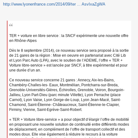
http://www.lyonenfrance.com/2014/09/ter ... AsvIxaZgWA
e
s
s
a
g
e
n
TER + voiture en libre service : la SNCF expérimente une nouvelle offre
o
en Rhône-Alpes
n
l
Dès le 8 septembre (2014), ce nouveau service sera proposé à la sortie
u
de 21 gares de la région : Mise en oeuvre en partenariat avec Cité Lib
et Lyon Parc Auto (LPA), avec le soutien de l’ADEME, l’offre « TER +
Voiture libre-service » est lancée par SNCF, à titre expérimental et pour
une durée d’un an.
Ce nouveau service concerne 21 gares : Annecy, Aix-les-Bains,
Chambéry-Challes-les- Eaux, Montmélian, Pontcharra-sur-Breda,
Grenoble-Universités-Gières, Échirolles, Grenoble, Voiron, Bourgoin-
Jallieu, Lyon Part-Dieu (parc minute Villette), Lyon Perrache (place
Carnot), Lyon Vaise, Lyon Gorge-de-Loup, Lyon Jean-Macé, Saint-
Chamond, Saint-Étienne- Châteaucreux, Saint-Étienne-le-Clapier,
Firminy, Vienne, Saint-Egrève-Saint-Robert.
« TER + Voiture libre-service » a pour objectif d’élargir l’offre de mobilité
en proposant une nouvelle solution de continuité entre différents modes
de déplacement, en complément de l’offre de transport collectif et des
modes doux. Elle vise également à réduire le recours à la voiture