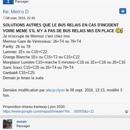
Passager
Cita
Re: Metro D
08 sept. 2016, 22:40
M
SOLUTIONS AUTRES QUE LE BUS RELAIS EN CAS D'INCIDENT
e
s
VOIRE MEME S'IL N'Y A PAS DE BUS RELAIS MIS EN PLACE
:
s
Je m'occupe de Mermoz c'est chez moi.
a
Mermoz-Gare de Vénissieux: 26+T4 ou 79+T4
g
Parilly: 26 ou 79
e
Laennec 1Ex ou C15+C22
n
o
Grange Blanche 1Ex ou C15+T2 ou C15+C22
n
Monplaisir Lumière C15+marche 5 minutes+C16 ou 1Ex+C16 ou 26+C16
l
Sans Souci C15+C25 ou 26+T4 ou 79+T4
u
Garibaldi C15+C25
Demain je ferais la suite
Dernière modification par
alecjcclyon
le 09 sept. 2016, 13:13, modifié 3
fois.
Proposition réseau tramway Lyon 2030 :
https://www.google.com/maps/d/viewer?mi ... 00005&z=11
au
t
dedale
Passager