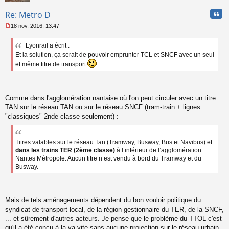
Cita
Re: Metro D
18 nov. 2016, 13:47
M
e
Lyonrail a écrit :
s
Et la solution, ça serait de pouvoir emprunter TCL et SNCF avec un seul
s
a
et même titre de transport
g
e
n
o
Comme dans l'agglomération nantaise où l'on peut circuler avec un titre
n
TAN sur le réseau TAN ou sur le réseau SNCF (tram-train + lignes
l
"classiques" 2nde classe seulement) :
u
Titres valables sur le réseau Tan (Tramway, Busway, Bus et Navibus) et
dans les trains TER (2ème classe)
à l’intérieur de l’agglomération
Nantes Métropole. Aucun titre n’est vendu à bord du Tramway et du
Busway.
Mais de tels aménagements dépendent du bon vouloir politique du
syndicat de transport local, de la région gestionnaire du TER, de la SNCF,
... et sûrement d'autres acteurs. Je pense que le problème du TTOL c'est
qu'il a été conçu à la va-vite sans aucune projection sur le réseau urbain,