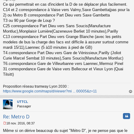
Ce qui permettrait en cas d'incident la D de se déplacer plus facilement.
C14 et 2 correspondance à Vaise vers Valmy,Saxe Gambetta(pas pour la
2) ou Metro B correspondance Part Dieu vers Saxe Gambetta
T3 ou 90 par Gorge de Loup ?
C25 correspondance Part Dieu vers Sans Soucis(Manufacture
Montluc),Monplaisir Lumière(Cazeneuve Berliet 10 minutes),Parilly
C13 correspondance Part Dieu vers Grange Blanche (avec les petits
modeles de bus la charge des facs est difficile à assurer surtout comme
mardi 15/11),Laennec (5 à10 minutes à pied de GB)
T4.correspondance Part Dieu vers Gare de Vénissieux,Parilly (Joliot
Curie Marcel Sembat 10 minutes),Sans Soucis(Manufacture Montluc)
T6.correspondance Gare de Villeurbanne vers Laennec,Mermoz Pinel
31 correspondance Gare de Vaise vers Bellecour et Vieux Lyon (Quai
Tilsitt)
Proposition réseau tramway Lyon 2030 :
https://www.google.com/maps/d/viewer?mi ... 00005&z=11
au
t
UTTCL
Passager
Cita
Re: Metro D
18 nov. 2016, 08:37
M
Même si on dérive beaucoup du sujet "Métro D", je ne pense pas que le
e