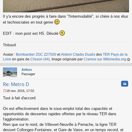
Il y'a encore des progrès à faire dans "l'intermodalité", si chère à nos élus
et technocrates en tout genre
EDIT : mon post est HS. Désolé
Thibault
Avatar
:
Bombardier ZGC Z27500
et
Alstom Citadis Dualis
des
TER Pays de la
Loire
en gare de
Clisson (44)
. Image originale par
Cramos sur Wikimedia.org
.
au
t
Airbus
Passager
Cita
Re: Metro D
18 nov. 2016, 17:02
M
Tout à fait d'accord.
e
s
s
On est effectivement dans le sous-emploi total des capacités et
a
opportunités de dessertes rapides offertes par le réseau TER dans
g
l'agglomération.
e
Rien que sur le nord, de Villevert-Neuville à Perrache, la ligne TER
n
o
dessert Collonges-Fontaines, et Gare de Vaise, en un temps record, et