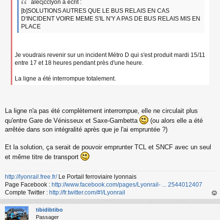
alecjcclyon a écrit :
a
[b]SOLUTIONS AUTRES QUE LE BUS RELAIS EN CAS
g
D'INCIDENT VOIRE MEME S'IL N'Y A PAS DE BUS RELAIS MIS EN
e
n
PLACE
o
n
l
Je voudrais revenir sur un incident Métro D qui s'est produit mardi 15/11
u
entre 17 et 18 heures pendant près d'une heure.
La ligne a été interrompue totalement.
La ligne n'a pas été complètement interrompue, elle ne circulait plus
qu'entre Gare de Vénisseux et Saxe-Gambetta
(ou alors elle a été
arrêtée dans son intégralité après que je l'ai empruntée ?)
Et la solution, ça serait de pouvoir emprunter TCL et SNCF avec un seul
et même titre de transport
http://lyonrail.free.fr/
Le Portail ferroviaire lyonnais
Page Facebook :
http://www.facebook.com/pages/Lyonrail- ... 2544012407
Compte Twitter :
http://fr.twitter.com/#!/Lyonrail
au
t
tibidibtibo
Passager