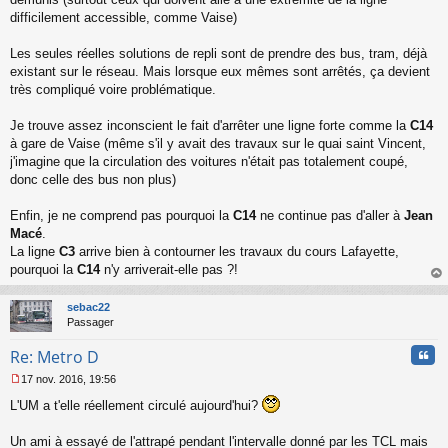
difficilement accessible, comme Vaise)
Les seules réelles solutions de repli sont de prendre des bus, tram, déjà
existant sur le réseau. Mais lorsque eux mêmes sont arrêtés, ça devient
très compliqué voire problématique.
Je trouve assez inconscient le fait d'arrêter une ligne forte comme la
C14
à gare de Vaise (même s'il y avait des travaux sur le quai saint Vincent,
j'imagine que la circulation des voitures n'était pas totalement coupé,
donc celle des bus non plus)
Enfin, je ne comprend pas pourquoi la
C14
ne continue pas d'aller à
Jean
Macé
.
La ligne
C3
arrive bien à contourner les travaux du cours Lafayette,
pourquoi la
C14
n'y arriverait-elle pas ?!
au
t
sebac22
Passager
Cita
Re: Metro D
17 nov. 2016, 19:56
M
L'UM a t'elle réellement circulé aujourd'hui?
e
s
s
Un ami à essayé de l'attrapé pendant l'intervalle donné par les TCL mais