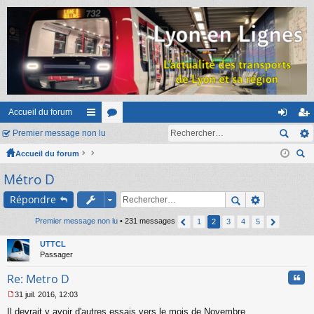
Accueil du forum
Premier message non lu
ac
or
on
ns
Accueil du forum
co
u
ne
cri
ec
Métro D
ur
m
xi
pti
her
ci
s
on
on
Répondre
ch
er
s
Premier message non lu
• 231 messages
1
2
3
4
5
UTTCL
Passager
Cita
Re: Metro D
31 juil. 2016, 12:03
M
Il devrait y avoir d'autres essais vers le mois de Novembre.
e