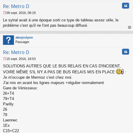
Cita
Re: Metro D
09 sept. 2016, 08:19
M
Le sytral avait à une époque sorti ce type de tableau assez utile, le
e
s
problème c'est qu'il ne l'ont pas beaucoup diffusé.
s
au
a
t
alecjcclyon
g
Passager
e
n
Cita
Re: Metro D
o
n
15 sept. 2016, 18:53
l
M
u
SOLUTIONS AUTRES QUE LE BUS RELAIS EN CAS D'INCIDENT,
e
s
VOIRE MÊME S'IL N'Y A PAS DE BUS RELAIS MIS EN PLACE
:
s
Je m'occupe de Mermoz c'est chez moi.
a
J'ai mis en avant les lignes majeurs +régulier normalement
g
Gare de Vénissieux:
e
26+T4
n
o
79+T4
n
Parilly
l
26
u
79
Laennec
1Ex
C15+C22