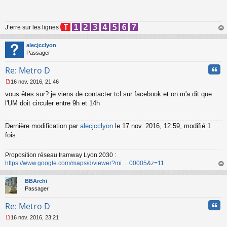
s
s
a
J’erre sur les lignes
g
e
au
n
t
alecjcclyon
o
Passager
n
l
Cita
Re: Metro D
u
16 nov. 2016, 21:46
M
vous êtes sur? je viens de contacter tcl sur facebook et on m'a dit que
e
s
l'UM doit circuler entre 9h et 14h
s
a
g
Dernière modification par
alecjcclyon
le 17 nov. 2016, 12:59, modifié 1
e
fois.
n
o
Proposition réseau tramway Lyon 2030 :
n
https://www.google.com/maps/d/viewer?mi ... 00005&z=11
l
u
au
t
BBArchi
Passager
Cita
Re: Metro D
16 nov. 2016, 23:21
M