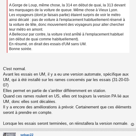
A Gorge de Loup, même chose, la 314 en début de quai, la 313 devant
les marquages de la voiture de queue. Même chose à Vieux Lyon.
Les voyageurs (dont je faisais partie) étaient surpris de voir le métro
ainsi décalé : pas de voiture à l'emplacement habituellement réservé à
la voiture de tête, donc mouvement des voyageurs pour aller chercher
leur métro en amont.
A Bellecour par contre, la voiture s'est arrêté à l'emplacement habituel
(en début de quai comme habituellement).
En résumé, on dirait des essais d'UM sans UM.
Bonne soirée.
C'est normal.
Avant les essais en UM, il y a eu une version automate, spécifique aux
UM, qui à été installé sur les rames concernés par les essais (31-20-03-
07)
Elles permet en partie de s'arrêter différemment en station.
Quand ces rames roulent en US, elles ont toujours la version PA lié aux
UM, donc elles sont décalées.
Il y a encore des améliorations à prévoir. Certainement que ces éléments
seront à prendre en compte.
Lorsque les essais seront terminées, on réinstallera la version normale.
au
t
sebac22