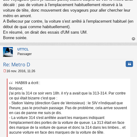
décalé : pas de voiture à l'emplacement habituellement réservé à la
voiture de tête, donc mouvement des voyageurs pour aller chercher leur
métro en amont.
A Bellecour par contre, la voiture s'est arrêté à l'emplacement habituel (en
début de quai comme habituellement).
En résumé, on dirait des essais d'UM sans UM.
Bonne soirée.
au
t
UTTCL
Passager
Cita
Re: Metro D
16 nov. 2016, 11:26
M
e
HAB69 a écrit :
s
Bonjour,
s
a
j'ai pris la 314 ce soir vers 18h. il n'y a avait que la 313-314. Par contre
g
ce qui était bizarre c'est que :
e
- Station Valmy (direction Gare de Venissieux) : le SIV n'indiquait que
n
l'heure, pas le prochain passage. Pas de problème, cela arrive souvent
o
en cas de panne me suis-je dis.
n
- La voiture 314 s'est arrêtée avant les marques indiquant
l
l'emplacement des portes de la voiture de queue. La 313 était en face
u
des marque de la voiture de queue et donc la 314 dans les limbes... et
aucune voiture en face des marques de la voiture de tête.