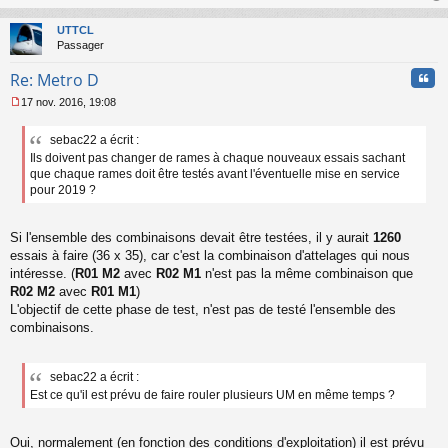
au
t
UTTCL
Passager
Cita
Re: Metro D
17 nov. 2016, 19:08
M
e
sebac22 a écrit :
s
Ils doivent pas changer de rames à chaque nouveaux essais sachant
s
a
que chaque rames doit être testés avant l'éventuelle mise en service
g
pour 2019 ?
e
n
o
Si l'ensemble des combinaisons devait être testées, il y aurait
1260
n
essais à faire (36 x 35), car c'est la combinaison d'attelages qui nous
l
intéresse. (
R01 M2
avec
R02 M1
n'est pas la même combinaison que
u
R02 M2
avec
R01 M1
)
L'objectif de cette phase de test, n'est pas de testé l'ensemble des
combinaisons.
sebac22 a écrit :
Est ce qu'il est prévu de faire rouler plusieurs UM en même temps ?
Oui, normalement (en fonction des conditions d'exploitation) il est prévu