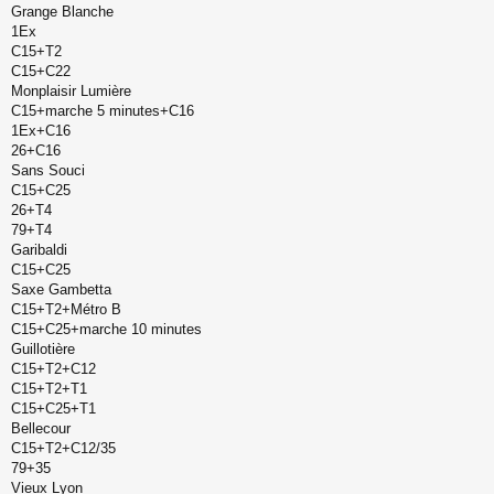
Grange Blanche
1Ex
C15+T2
C15+C22
Monplaisir Lumière
C15+marche 5 minutes+C16
1Ex+C16
26+C16
Sans Souci
C15+C25
26+T4
79+T4
Garibaldi
C15+C25
Saxe Gambetta
C15+T2+Métro B
C15+C25+marche 10 minutes
Guillotière
C15+T2+C12
C15+T2+T1
C15+C25+T1
Bellecour
C15+T2+C12/35
79+35
Vieux Lyon