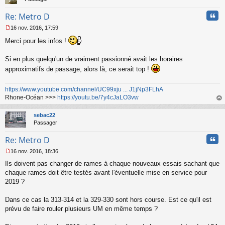
Cita
Re: Metro D
16 nov. 2016, 17:59
M
Merci pour les infos !
e
s
s
Si en plus quelqu'un de vraiment passionné avait les horaires
a
approximatifs de passage, alors là, ce serait top !
g
e
n
https://www.youtube.com/channel/UC99xju ... J1jNp3FLhA
o
Rhone-Océan >>>
https://youtu.be/7y4cJaLO3vw
n
au
l
t
sebac22
u
Passager
Cita
Re: Metro D
16 nov. 2016, 18:36
M
Ils doivent pas changer de rames à chaque nouveaux essais sachant que
e
s
chaque rames doit être testés avant l'éventuelle mise en service pour
s
2019 ?
a
g
Dans ce cas la 313-314 et la 329-330 sont hors course. Est ce qu'il est
e
prévu de faire rouler plusieurs UM en même temps ?
n
o
n