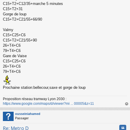
C15+T2+C12/35+marche 5 minutes
C15+T2+31
Gorge de loup
C15+T2+C21/55+66/90
Valmy
C15+C25+C6
C15+T2+C21/55+90
26+T4+C6
79+T4+C6
Gare de Vaise
C15+C25+C6
26+T4+C6
79+T4+C6
Prochaine station:bellecour,saxe et gorge de loup
Proposition réseau tramway Lyon 2030 :
https://www.google.com/maps/d/viewer?mi ... 00005&z=11
au
t
ousseiniahamed
Passager
Cita
Re: Metro D