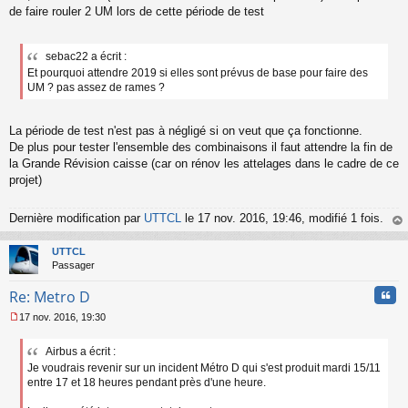
de faire rouler 2 UM lors de cette période de test
sebac22 a écrit :
Et pourquoi attendre 2019 si elles sont prévus de base pour faire des
UM ? pas assez de rames ?
La période de test n'est pas à négligé si on veut que ça fonctionne.
De plus pour tester l'ensemble des combinaisons il faut attendre la fin de
la Grande Révision caisse (car on rénov les attelages dans le cadre de ce
projet)
Dernière modification par
UTTCL
le 17 nov. 2016, 19:46, modifié 1 fois.
au
t
UTTCL
Passager
Cita
Re: Metro D
17 nov. 2016, 19:30
M
e
Airbus a écrit :
s
Je voudrais revenir sur un incident Métro D qui s'est produit mardi 15/11
s
a
entre 17 et 18 heures pendant près d'une heure.
g