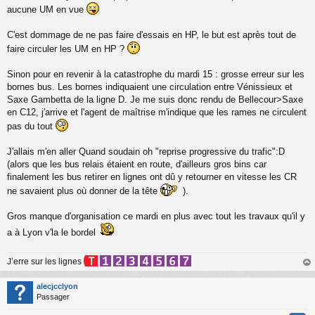
a
aucune UM en vue
g
e
n
C'est dommage de ne pas faire d'essais en HP, le but est après tout de
o
faire circuler les UM en HP ?
n
l
Sinon pour en revenir à la catastrophe du mardi 15 : grosse erreur sur les
u
bornes bus. Les bornes indiquaient une circulation entre Vénissieux et
Saxe Gambetta de la ligne D. Je me suis donc rendu de Bellecour>Saxe
en C12, j'arrive et l'agent de maîtrise m'indique que les rames ne circulent
pas du tout
J'allais m'en aller Quand soudain oh "reprise progressive du trafic":D
(alors que les bus relais étaient en route, d'ailleurs gros bins car
finalement les bus retirer en lignes ont dû y retourner en vitesse les CR
ne savaient plus où donner de la tête
).
Gros manque d'organisation ce mardi en plus avec tout les travaux qu'il y
a à Lyon v'la le bordel
J’erre sur les lignes
au
t
alecjcclyon
Passager