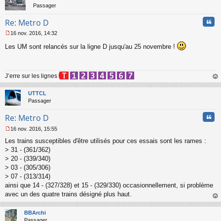
Passager
Cita
Re: Metro D
16 nov. 2016, 14:32
M
Les UM sont relancés sur la ligne D jusqu'au 25 novembre !
e
s
s
a
J’erre sur les lignes
g
e
au
n
t
UTTCL
o
Passager
n
l
Cita
Re: Metro D
u
16 nov. 2016, 15:55
M
Les trains susceptibles d'être utilisés pour ces essais sont les rames :
e
s
> 31 - (361/362)
s
> 20 - (339/340)
a
> 03 - (305/306)
g
> 07 - (313/314)
e
ainsi que 14 - (327/328) et 15 - (329/330) occasionnellement, si problème
n
o
avec un des quatre trains désigné plus haut.
n
au
l
t
BBArchi
u
Passager