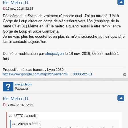
Cita
Re: Metro D
17 nov. 2016, 22:15
M
Décidément le Sytral dit vraiment n'importe quoi. J'ai pu attrapé l'UM à
e
s
Gorge de Loup direction gorge de Vénissieux vers 18h (couplage de la
s
rame 07 et 31).Même en HP le métro a quand réussi à être rempli entre
a
Gorge de Loup et Saxe Gambetta.
g
Je ne vais plus les ecouter et en plus ils m'ont raccroché au nez quand je
e
les ai contacté aujourd'hui.
n
o
n
Dernière modification par
alecjcclyon
le 18 nov. 2016, 06:22, modifié 1
l
fois.
u
Proposition réseau tramway Lyon 2030 :
https://www.google.com/maps/d/viewer?mi ... 00005&z=11
au
t
alecjcclyon
Passager
Cita
Re: Metro D
17 nov. 2016, 22:19
M
e
UTTCL a écrit :
s
s
Airbus a écrit :
a