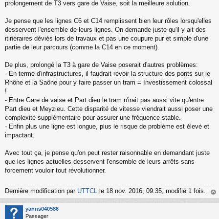
s
prolongement de T3 vers gare de Vaise, soit la meilleure solution.
s
a
Je pense que les lignes C6 et C14 remplissent bien leur rôles lorsqu'elles
g
desservent l'ensemble de leurs lignes. On demande juste qu'il y ait des
e
itinéraires déviés lors de travaux et pas une coupure pur et simple d'une
n
o
partie de leur parcours (comme la C14 en ce moment).
n
l
De plus, prolongé la T3 à gare de Vaise poserait d'autres problèmes:
u
- En terme d'infrastructures, il faudrait revoir la structure des ponts sur le
Rhône et la Saône pour y faire passer un tram = Investissement colossal
!
- Entre Gare de vaise et Part dieu le tram n'irait pas aussi vite qu'entre
Part dieu et Meyzieu. Cette disparité de vitesse viendrait aussi poser une
complexité supplémentaire pour assurer une fréquence stable.
- Enfin plus une ligne est longue, plus le risque de problème est élevé et
impactant.
Avec tout ça, je pense qu'on peut rester raisonnable en demandant juste
que les lignes actuelles desservent l'ensemble de leurs arrêts sans
forcement vouloir tout révolutionner.
Dernière modification par
UTTCL
le 18 nov. 2016, 09:35, modifié 1 fois.
au
t
yanns040586
Passager