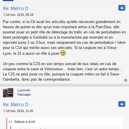
Cita
Re: Metro D
18 nov. 2016, 09:18
M
Par contre, si la C6 avait les articulés qu'elle nécessite grandement en
e
s
heures de pointe et dès qu'un train important arrive à la Part-Dieu, elle
s
pourrait jouer un petit rôle de délestage du trafic en cas de perturbation en
a
étant prolongée à Garibaldi ou à la manufacture par exemple et en
g
injectant juste 2 ou 3 bus, mais uniquement en cas de perturbation ! Idem
e
pour la C14 qui mérite aussi ses articulés. Si la coupure est à Vieux-
n
o
Lyon, la 31 a aussi un rôle à jouer
n
l
Un peu comme la C23 en son temps servait de bus relais en cas de
u
coupure entre le saxe et Vénissieux... mais bon, c'est un autre temps...
La C25 ne peut jouer ce rôle, puisque la coupure métro se fait à Saxe-
Gambetta, donc pas de correspondance...
au
t
Lyonrail
Passager
Cita
Re: Metro D
18 nov. 2016, 11:45
M
e
Airbus a écrit :
s
s