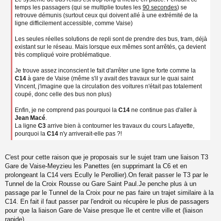
temps les passagers (qui se multiplie toutes les
90 secondes
) se
retrouve démunis (surtout ceux qui doivent allé à une extrémité de la
ligne difficilement accessible, comme Vaise)
Les seules réelles solutions de repli sont de prendre des bus, tram, déjà
existant sur le réseau. Mais lorsque eux mêmes sont arrêtés, ça devient
très compliqué voire problématique.
Je trouve assez inconscient le fait d'arrêter une ligne forte comme la
C14
à gare de Vaise (même s'il y avait des travaux sur le quai saint
Vincent, j'imagine que la circulation des voitures n'était pas totalement
coupé, donc celle des bus non plus)
Enfin, je ne comprend pas pourquoi la
C14
ne continue pas d'aller à
Jean Macé
.
La ligne
C3
arrive bien à contourner les travaux du cours Lafayette,
pourquoi la
C14
n'y arriverait-elle pas ?!
C'est pour cette raison que je proposais sur le sujet tram une liaison T3
Gare de Vaise-Meyzieu les Panettes (en supprimant la C6 et en
prolongeant la C14 vers Ecully le Perollier).On ferait passer le T3 par le
Tunnel de la Croix Rousse ou Gare Saint Paul.Je penche plus à un
passage par le Tunnel de la Croix pour ne pas faire un trajet similaire à la
C14. En fait il faut passer par l'endroit ou récupère le plus de passagers
pour que la liaison Gare de Vaise presque île et centre ville et (liaison
rapide).