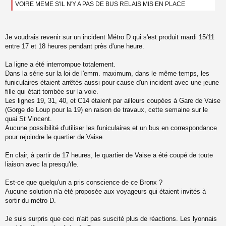
a
VOIRE MEME S'IL N'Y A PAS DE BUS RELAIS MIS EN PLACE
g
e
n
o
Je voudrais revenir sur un incident Métro D qui s'est produit mardi 15/11
n
entre 17 et 18 heures pendant près d'une heure.
l
u
La ligne a été interrompue totalement.
Dans la série sur la loi de l'emm. maximum, dans le même temps, les
funiculaires étaient arrêtés aussi pour cause d'un incident avec une jeune
fille qui était tombée sur la voie.
Les lignes 19, 31, 40, et C14 étaient par ailleurs coupées à Gare de Vaise
(Gorge de Loup pour la 19) en raison de travaux, cette semaine sur le
quai St Vincent.
Aucune possibilité d'utiliser les funiculaires et un bus en correspondance
pour rejoindre le quartier de Vaise.
En clair, à partir de 17 heures, le quartier de Vaise a été coupé de toute
liaison avec la presqu'ïle.
Est-ce que quelqu'un a pris conscience de ce Bronx ?
Aucune solution n'a été proposée aux voyageurs qui étaient invités à
sortir du métro D.
Je suis surpris que ceci n'ait pas suscité plus de réactions. Les lyonnais