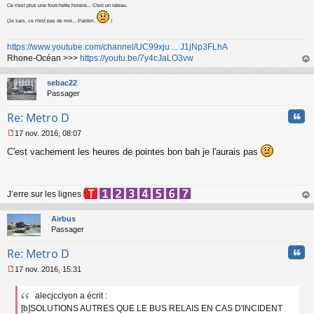
e
Ce n'est plus une fourchette horaire... C'est un rateau.
s
(Je sais, ce n'est pas de moi... Pardon.
)
s
a
https://www.youtube.com/channel/UC99xju ... J1jNp3FLhA
g
e
Rhone-Océan >>>
https://youtu.be/7y4cJaLO3vw
n
au
o
t
sebac22
n
Passager
l
u
Cita
Re: Metro D
17 nov. 2016, 08:07
M
C'est vachement les heures de pointes bon bah je l'aurais pas
e
s
s
a
J’erre sur les lignes
g
e
au
n
t
Airbus
o
Passager
n
l
Cita
Re: Metro D
u
17 nov. 2016, 15:31
M
e
alecjcclyon a écrit :
s
[b]SOLUTIONS AUTRES QUE LE BUS RELAIS EN CAS D'INCIDENT
s