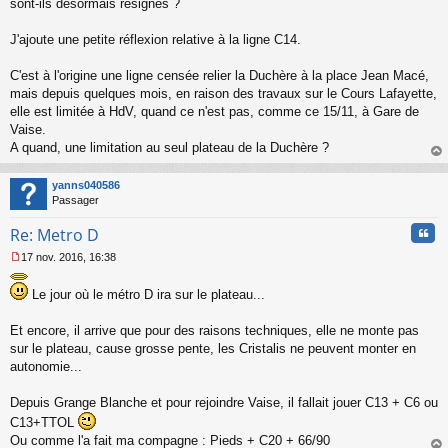
sont-ils désormais résignés ?
J'ajoute une petite réflexion relative à la ligne C14.
C'est à l'origine une ligne censée relier la Duchère à la place Jean Macé,
mais depuis quelques mois, en raison des travaux sur le Cours Lafayette,
elle est limitée à HdV, quand ce n'est pas, comme ce 15/11, à Gare de
Vaise.
A quand, une limitation au seul plateau de la Duchère ?
au
t
yanns040586
Passager
Cita
Re: Metro D
17 nov. 2016, 16:38
M
e
Le jour où le métro D ira sur le plateau...
s
s
a
Et encore, il arrive que pour des raisons techniques, elle ne monte pas
g
sur le plateau, cause grosse pente, les Cristalis ne peuvent monter en
e
autonomie...
n
o
Depuis Grange Blanche et pour rejoindre Vaise, il fallait jouer C13 + C6 ou
n
l
C13+TTOL
u
Ou comme l'a fait ma compagne : Pieds + C20 + 66/90