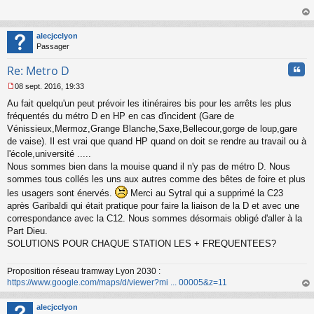
s
s
au
a
t
alecjcclyon
g
Passager
e
n
Cita
Re: Metro D
o
n
08 sept. 2016, 19:33
l
M
u
Au fait quelqu'un peut prévoir les itinéraires bis pour les arrêts les plus
e
s
fréquentés du métro D en HP en cas d'incident (Gare de
s
Vénissieux,Mermoz,Grange Blanche,Saxe,Bellecour,gorge de loup,gare
a
de vaise). Il est vrai que quand HP quand on doit se rendre au travail ou à
g
l'école,université .....
e
Nous sommes bien dans la mouise quand il n'y pas de métro D. Nous
n
o
sommes tous collés les uns aux autres comme des bêtes de foire et plus
n
les usagers sont énervés.
Merci au Sytral qui a supprimé la C23
l
après Garibaldi qui était pratique pour faire la liaison de la D et avec une
u
correspondance avec la C12. Nous sommes désormais obligé d'aller à la
Part Dieu.
SOLUTIONS POUR CHAQUE STATION LES + FREQUENTEES?
Proposition réseau tramway Lyon 2030 :
https://www.google.com/maps/d/viewer?mi ... 00005&z=11
au
t
alecjcclyon