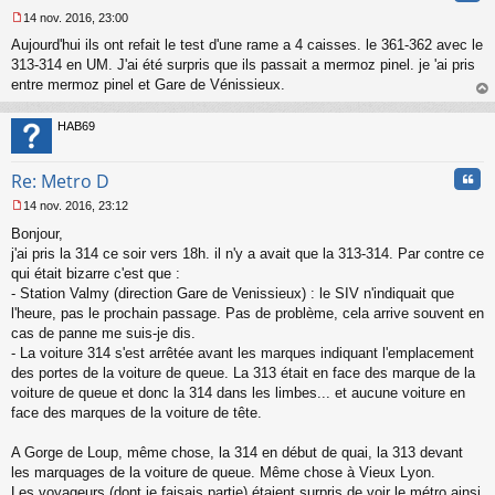
14 nov. 2016, 23:00
M
Aujourd'hui ils ont refait le test d'une rame a 4 caisses. le 361-362 avec le
e
s
313-314 en UM. J'ai été surpris que ils passait a mermoz pinel. je 'ai pris
s
entre mermoz pinel et Gare de Vénissieux.
a
au
g
t
HAB69
e
n
o
Cita
Re: Metro D
n
l
14 nov. 2016, 23:12
u
M
Bonjour,
e
s
j'ai pris la 314 ce soir vers 18h. il n'y a avait que la 313-314. Par contre ce
s
qui était bizarre c'est que :
a
- Station Valmy (direction Gare de Venissieux) : le SIV n'indiquait que
g
l'heure, pas le prochain passage. Pas de problème, cela arrive souvent en
e
cas de panne me suis-je dis.
n
o
- La voiture 314 s'est arrêtée avant les marques indiquant l'emplacement
n
des portes de la voiture de queue. La 313 était en face des marque de la
l
voiture de queue et donc la 314 dans les limbes... et aucune voiture en
u
face des marques de la voiture de tête.
A Gorge de Loup, même chose, la 314 en début de quai, la 313 devant
les marquages de la voiture de queue. Même chose à Vieux Lyon.
Les voyageurs (dont je faisais partie) étaient surpris de voir le métro ainsi