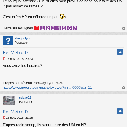
Et pourquoi attendre 2019 si elles sont prévus de base pour faire des UM
l
? pas assez de rames ?
u
C'est qu'en HP ça déborde un peu
)
J’erre sur les lignes
au
t
alecjcclyon
Passager
Cita
Re: Metro D
16 nov. 2016, 20:23
M
Vous avez les horaires?
e
s
s
a
Proposition réseau tramway Lyon 2030 :
g
https://www.google.com/maps/d/viewer?mi ... 00005&z=11
e
n
au
o
t
sebac22
n
Passager
l
u
Cita
Re: Metro D
16 nov. 2016, 21:25
M
D'après radio scoop, ils vont mettre des UM en HP !
e