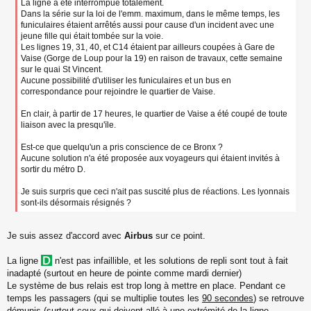
e
La ligne a été interrompue totalement.
n
Dans la série sur la loi de l'emm. maximum, dans le même temps, les
o
funiculaires étaient arrêtés aussi pour cause d'un incident avec une
n
jeune fille qui était tombée sur la voie.
l
Les lignes 19, 31, 40, et C14 étaient par ailleurs coupées à Gare de
u
Vaise (Gorge de Loup pour la 19) en raison de travaux, cette semaine
sur le quai St Vincent.
Aucune possibilité d'utiliser les funiculaires et un bus en
correspondance pour rejoindre le quartier de Vaise.
En clair, à partir de 17 heures, le quartier de Vaise a été coupé de toute
liaison avec la presqu'ïle.
Est-ce que quelqu'un a pris conscience de ce Bronx ?
Aucune solution n'a été proposée aux voyageurs qui étaient invités à
sortir du métro D.
Je suis surpris que ceci n'ait pas suscité plus de réactions. Les lyonnais
sont-ils désormais résignés ?
Je suis assez d'accord avec
Airbus
sur ce point.
La ligne
n'est pas infaillible, et les solutions de repli sont tout à fait
inadapté (surtout en heure de pointe comme mardi dernier)
Le système de bus relais est trop long à mettre en place. Pendant ce
temps les passagers (qui se multiplie toutes les
90 secondes
) se retrouve
démunis (surtout ceux qui doivent allé à une extrémité de la ligne