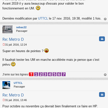
s
Avant 2019 il y aura beaucoup d'essais pour valider le bon
s
fonctionnement en UM.
a
g
e
Dernière modification par
UTTCL
le 17 nov. 2016, 19:38, modifié 1 fois.
n
au
o
t
sebac22
n
Passager
l
u
Cita
Re: Metro D
31 juil. 2016, 12:24
M
Super en heures de pointes ?
e
s
s
Il faudrait tester les UM en marche accélérée mais je pense que c'est
a
prévu
g
e
n
J’erre sur les lignes
o
au
n
t
UTTCL
l
Passager
u
Cita
Re: Metro D
31 juil. 2016, 13:46
M
Pour octobre ou novembre ça devrait bien finalement ce faire en HP.
e