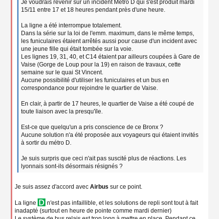
Je voudrais revenir sur un incident Métro D qui s'est produit mardi
g
15/11 entre 17 et 18 heures pendant près d'une heure.
e
n
o
La ligne a été interrompue totalement.
n
Dans la série sur la loi de l'emm. maximum, dans le même temps,
l
les funiculaires étaient arrêtés aussi pour cause d'un incident avec
u
une jeune fille qui était tombée sur la voie.
Les lignes 19, 31, 40, et C14 étaient par ailleurs coupées à Gare de
Vaise (Gorge de Loup pour la 19) en raison de travaux, cette
semaine sur le quai St Vincent.
Aucune possibilité d'utiliser les funiculaires et un bus en
correspondance pour rejoindre le quartier de Vaise.
En clair, à partir de 17 heures, le quartier de Vaise a été coupé de
toute liaison avec la presqu'ïle.
Est-ce que quelqu'un a pris conscience de ce Bronx ?
Aucune solution n'a été proposée aux voyageurs qui étaient invités
à sortir du métro D.
Je suis surpris que ceci n'ait pas suscité plus de réactions. Les
lyonnais sont-ils désormais résignés ?
Je suis assez d'accord avec
Airbus
sur ce point.
La ligne
n'est pas infaillible, et les solutions de repli sont tout à fait
inadapté (surtout en heure de pointe comme mardi dernier)
Le système de bus relais est trop long à mettre en place. Pendant ce