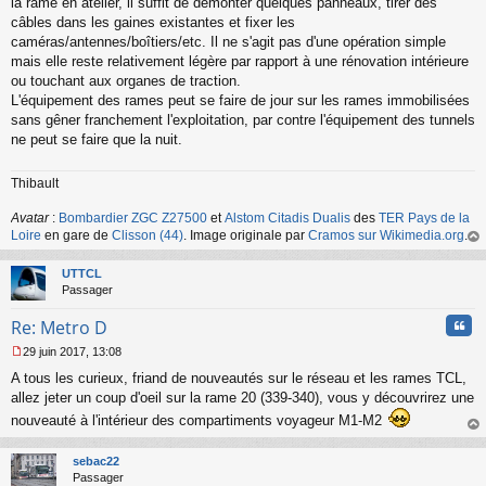
s
la rame en atelier, il suffit de démonter quelques panneaux, tirer des
s
câbles dans les gaines existantes et fixer les
a
caméras/antennes/boîtiers/etc. Il ne s'agit pas d'une opération simple
g
mais elle reste relativement légère par rapport à une rénovation intérieure
e
ou touchant aux organes de traction.
n
o
L'équipement des rames peut se faire de jour sur les rames immobilisées
n
sans gêner franchement l'exploitation, par contre l'équipement des tunnels
l
ne peut se faire que la nuit.
u
Thibault
Avatar
:
Bombardier ZGC Z27500
et
Alstom Citadis Dualis
des
TER Pays de la
Loire
en gare de
Clisson (44)
. Image originale par
Cramos sur Wikimedia.org
.
au
t
UTTCL
Passager
Cita
Re: Metro D
29 juin 2017, 13:08
M
A tous les curieux, friand de nouveautés sur le réseau et les rames TCL,
e
s
allez jeter un coup d'oeil sur la rame 20 (339-340), vous y découvrirez une
s
nouveauté à l'intérieur des compartiments voyageur M1-M2
a
au
g
t
e
sebac22
n
Passager