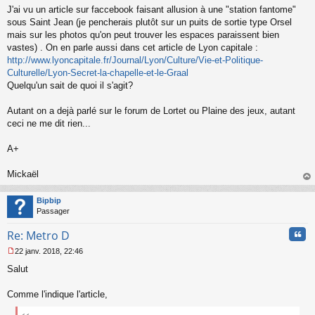
s
J'ai vu un article sur faccebook faisant allusion à une "station fantome"
a
sous Saint Jean (je pencherais plutôt sur un puits de sortie type Orsel
g
mais sur les photos qu'on peut trouver les espaces paraissent bien
e
vastes) . On en parle aussi dans cet article de Lyon capitale :
n
o
http://www.lyoncapitale.fr/Journal/Lyon/Culture/Vie-et-Politique-
n
Culturelle/Lyon-Secret-la-chapelle-et-le-Graal
l
Quelqu'un sait de quoi il s'agit?
u
Autant on a dejà parlé sur le forum de Lortet ou Plaine des jeux, autant
ceci ne me dit rien...
A+
Mickaël
au
t
Bipbip
Passager
Cita
Re: Metro D
22 janv. 2018, 22:46
M
Salut
e
s
s
Comme l'indique l'article,
a
g