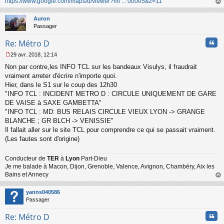
https://www.google.com/maps/d/viewer?mi ... 00005&z=11
n
au
l
t
Auron
u
Passager
Cita
Re: Métro D
29 avr. 2018, 12:14
M
Non par contre,les INFO TCL sur les bandeaux Visulys, il fraudrait
e
s
vraiment arreter d'écrire n'importe quoi.
s
Hier, dans le S1 sur le coup des 12h30
a
"INFO TCL : INCIDENT METRO D : CIRCULE UNIQUEMENT DE GARE
g
DE VAISE à SAXE GAMBETTA"
e
"INFO TCL : MD: BUS RELAIS CIRCULE VIEUX LYON -> GRANGE
n
o
BLANCHE ; GR BLCH -> VENISSIE"
n
Il fallait aller sur le site TCL pour comprendre ce qui se passait vraiment.
l
(Les fautes sont d'origine)
u
Conducteur de
TER
à
Lyon
Part-Dieu
Je me balade à Macon, Dijon, Grenoble, Valence, Avignon, Chambéry, Aix les
Bains et Annecy
au
t
yanns040586
Passager
Cita
Re: Métro D