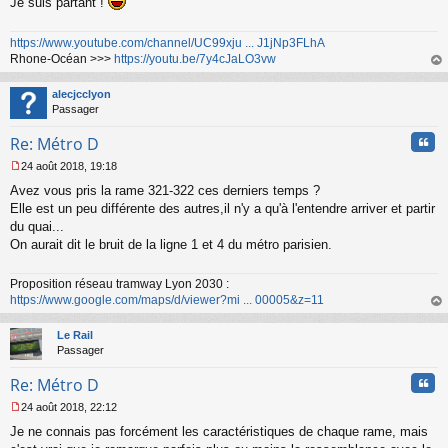
Je suis partant !
e
n
o
https://www.youtube.com/channel/UC99xju ... J1jNp3FLhA
n
Rhone-Océan >>>
https://youtu.be/7y4cJaLO3vw
l
au
u
t
alecjcclyon
Passager
Cita
Re: Métro D
24 août 2018, 19:18
M
Avez vous pris la rame 321-322 ces derniers temps ?
e
s
Elle est un peu différente des autres,il n'y a qu'à l'entendre arriver et partir
s
du quai...
a
On aurait dit le bruit de la ligne 1 et 4 du métro parisien.
g
e
n
Proposition réseau tramway Lyon 2030 :
o
https://www.google.com/maps/d/viewer?mi ... 00005&z=11
n
au
l
t
Le Rail
u
Passager
Cita
Re: Métro D
24 août 2018, 22:12
M
Je ne connais pas forcément les caractéristiques de chaque rame, mais
e