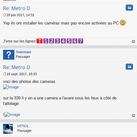
o
Cita
n
Re: Metro D
l
29 juin 2017, 14:31
u
M
Yep ils ont installer les caméras mais pas encore activées au PC
e
s
s
a
J’erre sur les lignes
g
e
au
n
t
Traintrain
o
Passager
n
l
Cita
Re: Metro D
u
19 sept. 2017, 18:33
M
voci des photos des cameras
e
s
s
a
sur la 339 il y en a une camera a l'avant sous les feux à côté de
g
l'attelage.
e
n
o
î
n
au
l
t
UTTCL
u
Passager