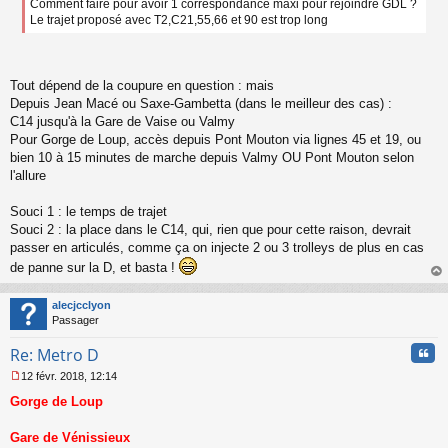
e
Comment faire pour avoir 1 correspondance maxi pour rejoindre GDL ?
n
Le trajet proposé avec T2,C21,55,66 et 90 est trop long
o
n
l
u
Tout dépend de la coupure en question : mais
Depuis Jean Macé ou Saxe-Gambetta (dans le meilleur des cas) :
C14 jusqu'à la Gare de Vaise ou Valmy
Pour Gorge de Loup, accès depuis Pont Mouton via lignes 45 et 19, ou
bien 10 à 15 minutes de marche depuis Valmy OU Pont Mouton selon
l'allure
Souci 1 : le temps de trajet
Souci 2 : la place dans le C14, qui, rien que pour cette raison, devrait
passer en articulés, comme ça on injecte 2 ou 3 trolleys de plus en cas
de panne sur la D, et basta !
au
t
alecjcclyon
Passager
Cita
Re: Metro D
12 févr. 2018, 12:14
M
Gorge de Loup
e
s
s
Gare de Vénissieux
a