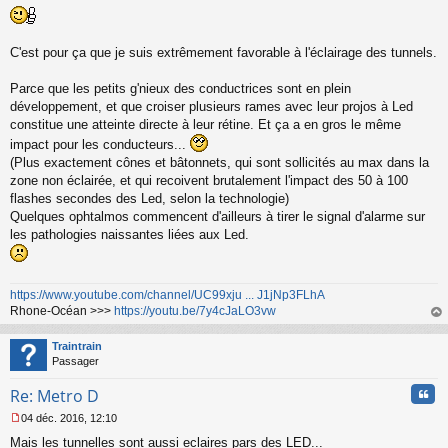
M
u
e
s
s
C'est pour ça que je suis extrêmement favorable à l'éclairage des tunnels.
a
g
Parce que les petits g'nieux des conductrices sont en plein
e
développement, et que croiser plusieurs rames avec leur projos à Led
n
o
constitue une atteinte directe à leur rétine. Et ça a en gros le même
n
impact pour les conducteurs...
l
(Plus exactement cônes et bâtonnets, qui sont sollicités au max dans la
u
zone non éclairée, et qui recoivent brutalement l'impact des 50 à 100
flashes secondes des Led, selon la technologie)
Quelques ophtalmos commencent d'ailleurs à tirer le signal d'alarme sur
les pathologies naissantes liées aux Led.
https://www.youtube.com/channel/UC99xju ... J1jNp3FLhA
Rhone-Océan >>>
https://youtu.be/7y4cJaLO3vw
au
t
Traintrain
Passager
Cita
Re: Metro D
04 déc. 2016, 12:10
M
Mais les tunnelles sont aussi eclaires pars des LED...
e