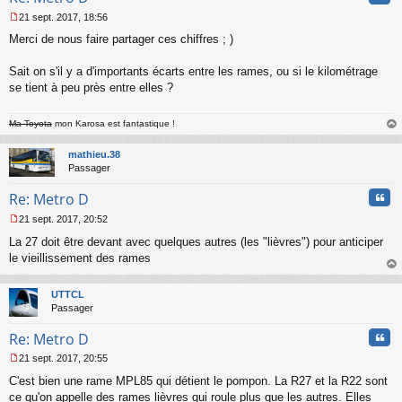
21 sept. 2017, 18:56
M
Merci de nous faire partager ces chiffres ; )
e
s
s
Sait on s'il y a d'importants écarts entre les rames, ou si le kilométrage
a
se tient à peu près entre elles ?
g
e
n
Ma Toyota
mon Karosa est fantastique !
o
au
n
t
mathieu.38
l
Passager
u
Cita
Re: Metro D
21 sept. 2017, 20:52
M
La 27 doit être devant avec quelques autres (les "lièvres") pour anticiper
e
s
le vieillissement des rames
s
au
a
t
UTTCL
g
Passager
e
n
Cita
Re: Metro D
o
n
21 sept. 2017, 20:55
l
M
u
C'est bien une rame MPL85 qui détient le pompon. La R27 et la R22 sont
e
s
ce qu'on appelle des rames lièvres qui roule plus que les autres. Elles