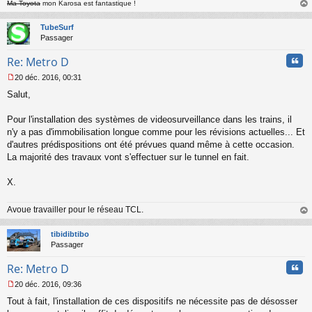
Ma Toyota
mon Karosa est fantastique !
au
t
TubeSurf
Passager
Cita
Re: Metro D
20 déc. 2016, 00:31
M
Salut,
e
s
s
Pour l'installation des systèmes de videosurveillance dans les trains, il
a
n'y a pas d'immobilisation longue comme pour les révisions actuelles... Et
g
d'autres prédispositions ont été prévues quand même à cette occasion.
e
La majorité des travaux vont s'effectuer sur le tunnel en fait.
n
o
n
X.
l
u
Avoue travailler pour le réseau TCL.
au
t
tibidibtibo
Passager
Cita
Re: Metro D
20 déc. 2016, 09:36
M
Tout à fait, l'installation de ces dispositifs ne nécessite pas de désosser
e