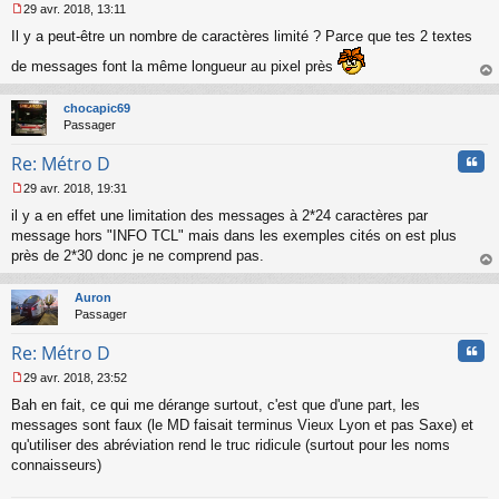
29 avr. 2018, 13:11
M
Il y a peut-être un nombre de caractères limité ? Parce que tes 2 textes
e
s
de messages font la même longueur au pixel près
s
au
a
t
g
chocapic69
e
Passager
n
o
Cita
Re: Métro D
n
l
29 avr. 2018, 19:31
M
u
il y a en effet une limitation des messages à 2*24 caractères par
e
s
message hors "INFO TCL" mais dans les exemples cités on est plus
s
près de 2*30 donc je ne comprend pas.
a
au
g
t
Auron
e
Passager
n
o
Cita
Re: Métro D
n
l
29 avr. 2018, 23:52
u
M
Bah en fait, ce qui me dérange surtout, c'est que d'une part, les
e
s
messages sont faux (le MD faisait terminus Vieux Lyon et pas Saxe) et
s
qu'utiliser des abréviation rend le truc ridicule (surtout pour les noms
a
connaisseurs)
g
e