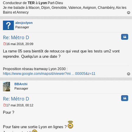
n
Conducteur de
TER
à
Lyon
Part-Dieu
o
Je me balade à Macon, Dijon, Grenoble, Valence, Avignon, Chambéry, Aix les
n
Bains et Annecy
l
au
u
t
alecjcclyon
Passager
Cita
Re: Métro D
16 mai 2018, 20:09
M
La rame 05 sera bientôt de retour,ce qui veut que les tests um2 vont
e
s
reprendre. Quelqu'un a une date ?
s
a
Proposition réseau tramway Lyon 2030 :
g
https://www.google.com/maps/d/viewer?mi ... 00005&z=11
e
n
au
o
t
BBArchi
n
Passager
l
u
Cita
Re: Métro D
17 mai 2018, 00:12
M
Pour ?
e
s
s
a
Pour faire une sortie Lyon en lignes ?
g