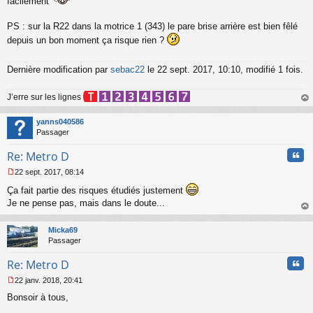
facilement
u
PS : sur la R22 dans la motrice 1 (343) le pare brise arrière est bien fêlé
depuis un bon moment ça risque rien ?
Dernière modification par
sebac22
le 22 sept. 2017, 10:10, modifié 1 fois.
J’erre sur les lignes
au
t
yanns040586
Passager
Cita
Re: Metro D
22 sept. 2017, 08:14
M
Ça fait partie des risques étudiés justement
e
s
Je ne pense pas, mais dans le doute...
s
au
a
t
Micka69
g
Passager
e
n
Cita
Re: Metro D
o
n
22 janv. 2018, 20:41
l
M
u
Bonsoir à tous,
e
s