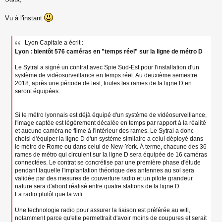
e
s
s
Vu à l'instant
a
g
e
Lyon Capitale a écrit :
n
Lyon : bientôt 576 caméras en "temps réel" sur la ligne de métro D
o
n
l
Le Sytral a signé un contrat avec Spie Sud-Est pour l'installation d'un
u
système de vidéosurveillance en temps réel. Au deuxième semestre
2018, après une période de test, toutes les rames de la ligne D en
seront équipées.
Si le métro lyonnais est déjà équipé d'un système de vidéosurveillance,
l'image captée est légèrement décalée en temps par rapport à la réalité
et aucune caméra ne filme à l'intérieur des rames. Le Sytral a donc
choisi d'équiper la ligne D d'un système similaire a celui déployé dans
le métro de Rome ou dans celui de New-York. À terme, chacune des 36
rames de métro qui circulent sur la ligne D sera équipée de 16 caméras
connectées. Le contrat se concrétise par une première phase d'étude
pendant laquelle l'implantation théorique des antennes au sol sera
validée par des mesures de couverture radio et un pilote grandeur
nature sera d'abord réalisé entre quatre stations de la ligne D.
La radio plutôt que la wifi
Une technologie radio pour assurer la liaison est préférée au wifi,
notamment parce qu'elle permettrait d'avoir moins de coupures et serait