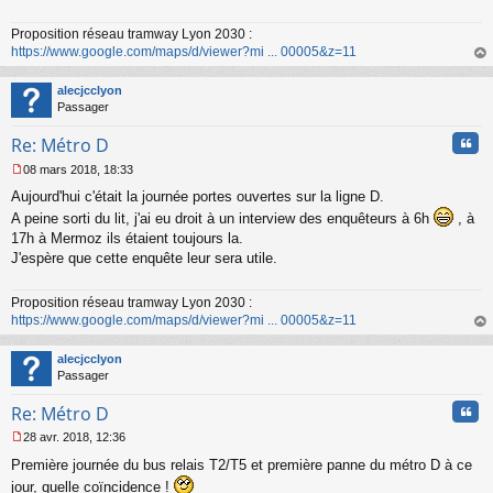
Proposition réseau tramway Lyon 2030 :
https://www.google.com/maps/d/viewer?mi ... 00005&z=11
au
t
alecjcclyon
Passager
Cita
Re: Métro D
08 mars 2018, 18:33
M
Aujourd'hui c'était la journée portes ouvertes sur la ligne D.
e
s
A peine sorti du lit, j'ai eu droit à un interview des enquêteurs à 6h
, à
s
17h à Mermoz ils étaient toujours la.
a
J'espère que cette enquête leur sera utile.
g
e
n
Proposition réseau tramway Lyon 2030 :
o
https://www.google.com/maps/d/viewer?mi ... 00005&z=11
n
au
l
t
alecjcclyon
u
Passager
Cita
Re: Métro D
28 avr. 2018, 12:36
M
Première journée du bus relais T2/T5 et première panne du métro D à ce
e
s
jour, quelle coïncidence !