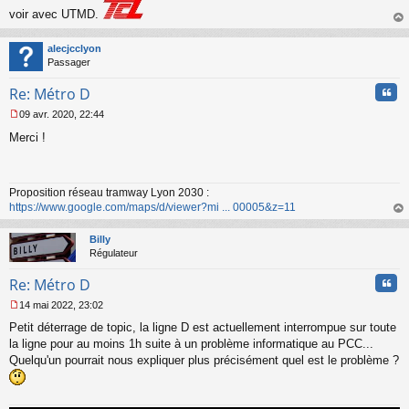
s
voir avec UTMD.
a
g
au
e
t
alecjcclyon
n
Passager
o
n
Cita
Re: Métro D
l
u
09 avr. 2020, 22:44
M
Merci !
e
s
s
a
Proposition réseau tramway Lyon 2030 :
g
https://www.google.com/maps/d/viewer?mi ... 00005&z=11
e
n
au
o
t
Billy
n
Régulateur
l
u
Cita
Re: Métro D
14 mai 2022, 23:02
M
Petit déterrage de topic, la ligne D est actuellement interrompue sur toute
e
s
la ligne pour au moins 1h suite à un problème informatique au PCC...
s
Quelqu'un pourrait nous expliquer plus précisément quel est le problème ?
a
g
e