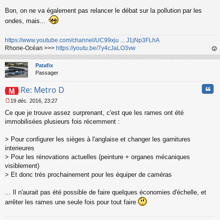
l
Bon, on ne va également pas relancer le débat sur la pollution par les
u
ondes, mais...
https://www.youtube.com/channel/UC99xju ... J1jNp3FLhA
Rhone-Océan >>>
https://youtu.be/7y4cJaLO3vw
au
t
Patafix
Passager
Cita
Re: Metro D
19 déc. 2016, 23:27
M
Ce que je trouve assez surprenant, c'est que les rames ont été
e
s
immobilisées plusieurs fois récemment :
s
a
> Pour configurer les sièges à l'anglaise et changer les garnitures
g
interieures
e
> Pour les rénovations actuelles (peinture + organes mécaniques
n
o
visiblement)
n
> Et donc très prochainement pour les équiper de caméras
l
u
... Il n'aurait pas été possible de faire quelques économies d'échelle, et
arrêter les rames une seule fois pour tout faire