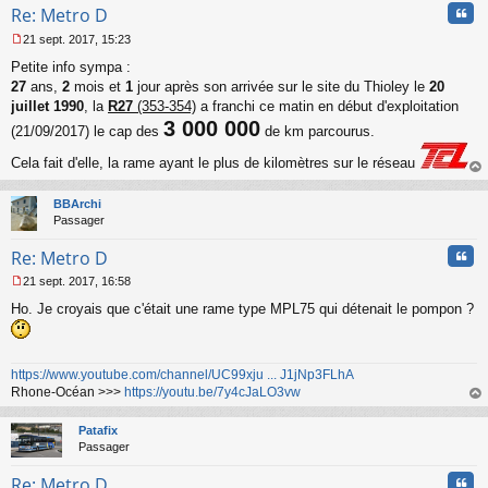
Cita
Re: Metro D
21 sept. 2017, 15:23
M
Petite info sympa :
e
s
27
ans,
2
mois et
1
jour après son arrivée sur le site du Thioley le
20
s
juillet 1990
, la
R27
(353-354)
a franchi ce matin en début d'exploitation
a
3 000 000
(21/09/2017) le cap des
de km parcourus.
g
e
Cela fait d'elle, la rame ayant le plus de kilomètres sur le réseau
n
o
au
n
t
BBArchi
l
Passager
u
Cita
Re: Metro D
21 sept. 2017, 16:58
M
Ho. Je croyais que c'était une rame type MPL75 qui détenait le pompon ?
e
s
s
a
https://www.youtube.com/channel/UC99xju ... J1jNp3FLhA
g
Rhone-Océan >>>
https://youtu.be/7y4cJaLO3vw
e
n
au
o
t
Patafix
n
Passager
l
u
Cita
Re: Metro D