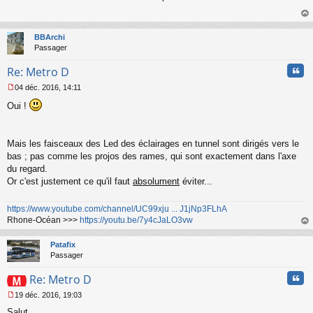
s
s
au
a
t
BBArchi
g
Passager
e
n
Cita
Re: Metro D
o
n
04 déc. 2016, 14:11
l
M
u
Oui !
e
s
s
a
Mais les faisceaux des Led des éclairages en tunnel sont dirigés vers le
g
bas ; pas comme les projos des rames, qui sont exactement dans l'axe
e
du regard.
n
o
Or c'est justement ce qu'il faut
absolument
éviter...
n
l
https://www.youtube.com/channel/UC99xju ... J1jNp3FLhA
u
Rhone-Océan >>>
https://youtu.be/7y4cJaLO3vw
au
t
Patafix
Passager
Cita
Re: Metro D
19 déc. 2016, 19:03
M
Salut,