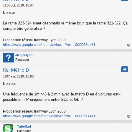
l
14 oct. 2019, 18:44
u
M
Bonsoir,
e
s
s
La rame 323-324 émet désormais le même bruit que la rame 321-322. Ça
a
compte être généralisé ?
g
e
n
Proposition réseau tramway Lyon 2030 :
o
https://www.google.com/maps/d/viewer?mi ... 00005&z=11
n
au
l
t
alecjcclyon
u
Passager
Cita
Re: Métro D
07 avr. 2020, 15:08
M
Bonjour,
e
s
s
Une fréquence de 1min45 à 2 min avec le métro D en 4 voitures est-il
a
possible en HP uniquement entre GDL et GB ?
g
e
n
Proposition réseau tramway Lyon 2030 :
o
https://www.google.com/maps/d/viewer?mi ... 00005&z=11
n
au
l
t
TubeSurf
u
Passager