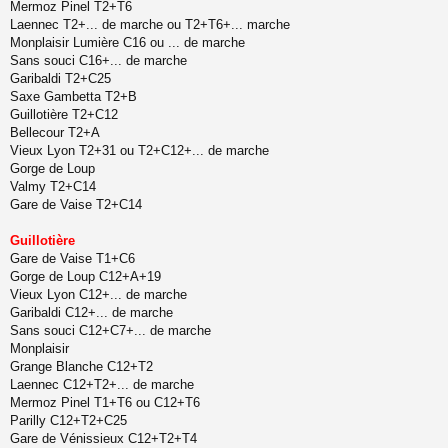
Mermoz Pinel T2+T6
Laennec T2+... de marche ou T2+T6+... marche
Monplaisir Lumière C16 ou ... de marche
Sans souci C16+... de marche
Garibaldi T2+C25
Saxe Gambetta T2+B
Guillotière T2+C12
Bellecour T2+A
Vieux Lyon T2+31 ou T2+C12+... de marche
Gorge de Loup
Valmy T2+C14
Gare de Vaise T2+C14
Guillotière
Gare de Vaise T1+C6
Gorge de Loup C12+A+19
Vieux Lyon C12+... de marche
Garibaldi C12+... de marche
Sans souci C12+C7+... de marche
Monplaisir
Grange Blanche C12+T2
Laennec C12+T2+... de marche
Mermoz Pinel T1+T6 ou C12+T6
Parilly C12+T2+C25
Gare de Vénissieux C12+T2+T4