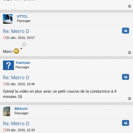
s
s
au
a
t
UTTCL
g
Passager
e
n
Cita
Re: Metro D
o
n
01 déc. 2016, 18:57
l
M
u
e
s
Merci
s
au
a
t
Traintrain
g
Passager
e
n
Cita
Re: Metro D
o
n
01 déc. 2016, 19:46
l
M
u
Génial la vidéo en plus avec un petit coucou de la conductrice à 4
e
s
minutes 16.
s
au
a
t
BBArchi
g
Passager
e
n
Cita
Re: Metro D
o
n
03 déc. 2016, 15:33
l