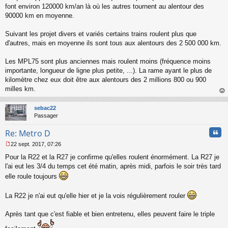
s
font environ 120000 km/an là où les autres tournent au alentour des
a
90000 km en moyenne.
g
e
Suivant les projet divers et variés certains trains roulent plus que
n
o
d'autres, mais en moyenne ils sont tous aux alentours des 2 500 000 km.
n
l
Les MPL75 sont plus anciennes mais roulent moins (fréquence moins
u
importante, longueur de ligne plus petite, ...). La rame ayant le plus de
kilomètre chez eux doit être aux alentours des 2 millions 800 ou 900
milles km.
au
t
sebac22
Passager
Cita
Re: Metro D
22 sept. 2017, 07:26
M
Pour la R22 et la R27 je confirme qu'elles roulent énormément. La R27 je
e
s
l'ai eut les 3/4 du temps cet été matin, après midi, parfois le soir très tard
s
elle roule toujours
a
g
La R22 je n'ai eut qu'elle hier et je la vois régulièrement rouler
e
n
o
Après tant que c'est fiable et bien entretenu, elles peuvent faire le triple
n
l