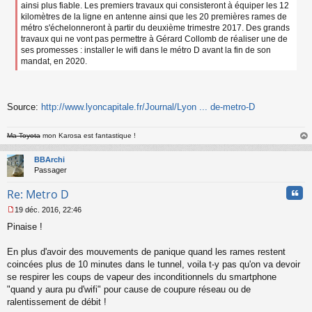
ainsi plus fiable. Les premiers travaux qui consisteront à équiper les 12
kilomètres de la ligne en antenne ainsi que les 20 premières rames de
métro s'échelonneront à partir du deuxième trimestre 2017. Des grands
travaux qui ne vont pas permettre à Gérard Collomb de réaliser une de
ses promesses : installer le wifi dans le métro D avant la fin de son
mandat, en 2020.
Source:
http://www.lyoncapitale.fr/Journal/Lyon ... de-metro-D
Ma Toyota
mon Karosa est fantastique !
au
t
BBArchi
Passager
Cita
Re: Metro D
19 déc. 2016, 22:46
M
Pinaise !
e
s
s
En plus d'avoir des mouvements de panique quand les rames restent
a
coincées plus de 10 minutes dans le tunnel, voila t-y pas qu'on va devoir
g
se respirer les coups de vapeur des inconditionnels du smartphone
e
"quand y aura pu d'wifi" pour cause de coupure réseau ou de
n
o
ralentissement de débit !
n