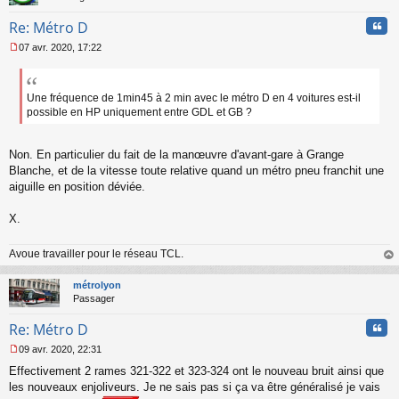
Cita
Re: Métro D
07 avr. 2020, 17:22
M
e
s
s
Une fréquence de 1min45 à 2 min avec le métro D en 4 voitures est-il
a
possible en HP uniquement entre GDL et GB ?
g
e
n
Non. En particulier du fait de la manœuvre d'avant-gare à Grange
o
Blanche, et de la vitesse toute relative quand un métro pneu franchit une
n
aiguille en position déviée.
l
u
X.
Avoue travailler pour le réseau TCL.
au
t
métrolyon
Passager
Cita
Re: Métro D
09 avr. 2020, 22:31
M
Effectivement 2 rames 321-322 et 323-324 ont le nouveau bruit ainsi que
e
s
les nouveaux enjoliveurs. Je ne sais pas si ça va être généralisé je vais