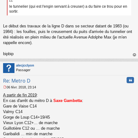
e
le tunnelier (qui est l'engin servant à creuser) a du faire ce trou pour en
n
sortir.
o
n
l
Le début des travaux de la ligne D dans se secteur datant de 1983 (ou
u
1984) : les fouilles, puis le creusement du puits d'arrivée du tunnelier ont
été réalisés en plein milieu de l'actuelle Avenue Adolphe Max (je m'en
rappelle encore).
bipbip
au
t
alecjcclyon
Passager
Cita
Re: Metro D
06 févr. 2018, 23:14
M
A partir de fin 2019
:
e
s
En cas d'arrêt du métro D à
Saxe Gambetta
:
s
Gare de Vaise C14
a
Valmy C14
g
Gorge de Loup C14+19/45
e
Vieux Lyon C12+... de marche
n
o
Guillotière C12 ou ... de marche
n
Garibalidi ... min de marche
l