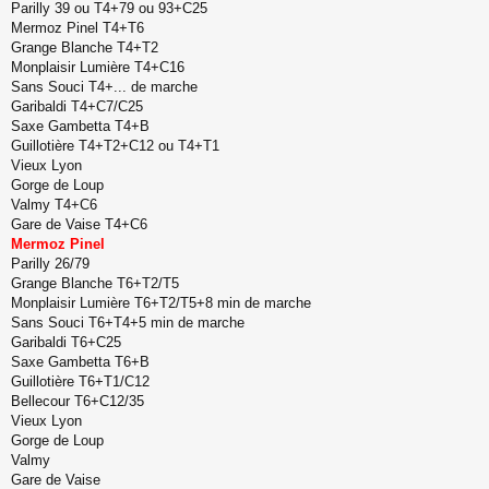
Parilly 39 ou T4+79 ou 93+C25
g
Mermoz Pinel T4+T6
e
Grange Blanche T4+T2
n
o
Monplaisir Lumière T4+C16
n
Sans Souci T4+... de marche
l
Garibaldi T4+C7/C25
u
Saxe Gambetta T4+B
Guillotière T4+T2+C12 ou T4+T1
Vieux Lyon
Gorge de Loup
Valmy T4+C6
Gare de Vaise T4+C6
Mermoz Pinel
Parilly 26/79
Grange Blanche T6+T2/T5
Monplaisir Lumière T6+T2/T5+8 min de marche
Sans Souci T6+T4+5 min de marche
Garibaldi T6+C25
Saxe Gambetta T6+B
Guillotière T6+T1/C12
Bellecour T6+C12/35
Vieux Lyon
Gorge de Loup
Valmy
Gare de Vaise