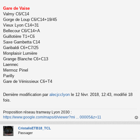
Gare de Vaise
Valmy C6/C14
Gorge de Loup C6/C14+19/45
Vieux Lyon C14+31
Bellecour C6/C14+A
Guillotière T1+C6
Saxe Gambetta C14
Garibaldi C6+C7/25
Monplaisir Lumière
Grange Blanche C6+C13
Laennec
Mermoz Pinel
Parilly
Gare de Vénissieux C6+T4
Dernière modification par
alecjcclyon
le 12 févr. 2018, 12:43, modifié 18
fois.
Proposition réseau tramway Lyon 2030 :
https://www.google.com/maps/d/viewer?mi ... 00005&z=11
au
t
CristalisETB18_TCL
Passager