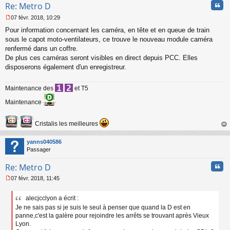
Cita
Re: Metro D
07 févr. 2018, 10:29
M
Pour information concernant les caméra, en tête et en queue de train
e
s
sous le capot moto-ventilateurs, ce trouve le nouveau module caméra
s
renfermé dans un coffre.
a
De plus ces caméras seront visibles en direct depuis PCC. Elles
g
disposerons également d'un enregistreur.
e
n
o
Maintenance des
et T5
n
l
Maintenance
u
Cristalis les meilleures
au
t
yanns040586
Passager
Cita
Re: Metro D
07 févr. 2018, 11:45
M
e
alecjcclyon a écrit :
s
Je ne sais pas si je suis le seul à penser que quand la D est en
s
a
panne,c'est la galère pour rejoindre les arrêts se trouvant après Vieux
g
Lyon.