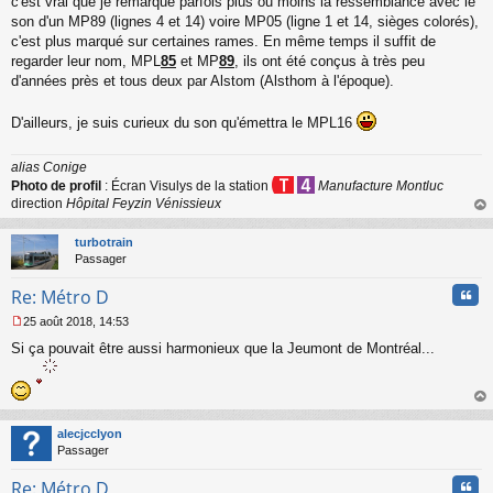
s
c'est vrai que je remarque parfois plus ou moins la ressemblance avec le
s
son d'un MP89 (lignes 4 et 14) voire MP05 (ligne 1 et 14, sièges colorés),
a
c'est plus marqué sur certaines rames. En même temps il suffit de
g
regarder leur nom, MPL
85
et MP
89
, ils ont été conçus à très peu
e
d'années près et tous deux par Alstom (Alsthom à l'époque).
n
o
n
D'ailleurs, je suis curieux du son qu'émettra le MPL16
l
u
alias Conige
Photo de profil
: Écran Visulys de la station
Manufacture Montluc
direction
Hôpital Feyzin Vénissieux
au
t
turbotrain
Passager
Cita
Re: Métro D
25 août 2018, 14:53
M
Si ça pouvait être aussi harmonieux que la Jeumont de Montréal...
e
s
s
a
au
g
t
e
alecjcclyon
n
Passager
o
n
Cita
Re: Métro D