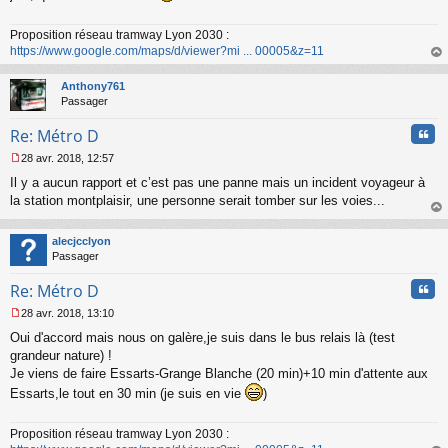
s
a
Proposition réseau tramway Lyon 2030 :
g
https://www.google.com/maps/d/viewer?mi ... 00005&z=11
e
n
au
o
t
Anthony761
n
Passager
l
u
Cita
Re: Métro D
28 avr. 2018, 12:57
M
Il y a aucun rapport et c’est pas une panne mais un incident voyageur à
e
s
la station montplaisir, une personne serait tomber sur les voies...
s
au
a
t
alecjcclyon
g
Passager
e
n
Cita
Re: Métro D
o
n
28 avr. 2018, 13:10
l
M
u
Oui d'accord mais nous on galère,je suis dans le bus relais là (test
e
s
grandeur nature) !
s
Je viens de faire Essarts-Grange Blanche (20 min)+10 min d'attente aux
a
Essarts,le tout en 30 min (je suis en vie
)
g
e
n
Proposition réseau tramway Lyon 2030 :
o