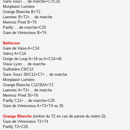
Sans souci ... de marche+C7/C25
u
Monplaisir Lumière
Grange Blanche B+T2
Laennec B+T2+... de marche
Mermoz Pinel B+T6
Parilly ... de marche+C25
Gare de Vénissieux B+T4
Bellecour
Gare de Vaise A+C14
Valmy A+C14
Gorge de Loup A+19 ou A+C14+45
Vieux Lyon ... de marche
Guillotière C9/C12
Sans Souci 35/C12+C7+... de marche
Monplaisir Lumière
Grange Blanche C12/35/A+T2
Laennec A+T2+... de marche
Mermoz Pinel 35+T6
Parilly C12+... de marche+C25
Gare de Vénissieux A+T2+T4 ou 35
Grange Blanche
(renfort du T2 en cas de panne du métro D)
Gare de Vénissieux T2+T4
Parilly T2+C25