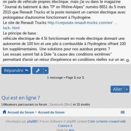
s
on parle de véhicule propres électrique, mais j'ai vu dans le magazine
s
"Journal du batiment & des TP en Rhône-Alpes" numéro 8651 du 5 mars
a
2015 que Renault Trucks et la poste testaient un camion électrique avec
g
prolongateur d'autonomie fonctionnant à l'hydrogène.
e
Le site de Renault Trucks
http://corporate.renault-trucks.com/en/ ...
n
o
lock-.html
n
Le principe de base :
l
véhicule électrique de 4.5t fonctionnant en mode électrique donnant une
u
autonomie de 100 km et une pile à combustible à l'hydrogène offrant 100
km supplémentaires. Une solutions pour nos autobus propres ?
Les essais seront fait à Dole "à cause des conditions extrêmes"
permettant d'avoir un retour d'expérience en conditions réelles sur un an.
au
Répondre
t
1 message • Page
1
sur
1
Aller
Qui est en ligne ?
Utilisateurs parcourant ce forum :
Semrush [Bot]
et 15 invités
Accueil du forum
Accueil du forum
Développé par
phpBB
® Forum Software © phpBB Limited
Color scheme created with
Colorize It
.
Style by
Arty