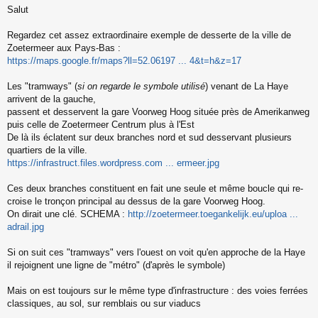
Salut
e
s
s
Regardez cet assez extraordinaire exemple de desserte de la ville de
a
Zoetermeer aux Pays-Bas :
g
https://maps.google.fr/maps?ll=52.06197 ... 4&t=h&z=17
e
n
o
Les "tramways" (
si on regarde le symbole utilisé
) venant de La Haye
n
arrivent de la gauche,
l
passent et desservent la gare Voorweg Hoog située près de Amerikanweg
u
puis celle de Zoetermeer Centrum plus à l'Est
De là ils éclatent sur deux branches nord et sud desservant plusieurs
quartiers de la ville.
https://infrastruct.files.wordpress.com ... ermeer.jpg
Ces deux branches constituent en fait une seule et même boucle qui re-
croise le tronçon principal au dessus de la gare Voorweg Hoog.
On dirait une clé. SCHEMA :
http://zoetermeer.toegankelijk.eu/uploa ...
adrail.jpg
Si on suit ces "tramways" vers l'ouest on voit qu'en approche de la Haye
il rejoignent une ligne de "métro" (d'après le symbole)
Mais on est toujours sur le même type d'infrastructure : des voies ferrées
classiques, au sol, sur remblais ou sur viaducs