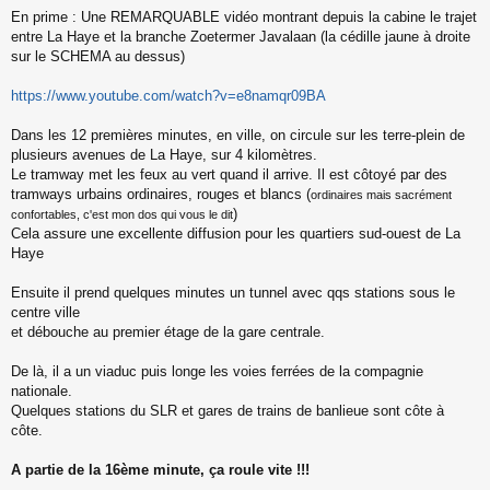
En prime : Une REMARQUABLE vidéo montrant depuis la cabine le trajet
entre La Haye et la branche Zoetermer Javalaan (la cédille jaune à droite
sur le SCHEMA au dessus)
https://www.youtube.com/watch?v=e8namqr09BA
Dans les 12 premières minutes, en ville, on circule sur les terre-plein de
plusieurs avenues de La Haye, sur 4 kilomètres.
Le tramway met les feux au vert quand il arrive. Il est côtoyé par des
tramways urbains ordinaires, rouges et blancs (
ordinaires mais sacrément
)
confortables, c'est mon dos qui vous le dit
Cela assure une excellente diffusion pour les quartiers sud-ouest de La
Haye
Ensuite il prend quelques minutes un tunnel avec qqs stations sous le
centre ville
et débouche au premier étage de la gare centrale.
De là, il a un viaduc puis longe les voies ferrées de la compagnie
nationale.
Quelques stations du SLR et gares de trains de banlieue sont côte à
côte.
A partie de la 16ème minute, ça roule vite !!!