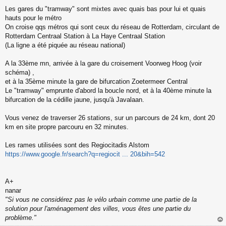
Les gares du "tramway" sont mixtes avec quais bas pour lui et quais
hauts pour le métro
On croise qqs métros qui sont ceux du réseau de Rotterdam, circulant de
Rotterdam Centraal Station à La Haye Centraal Station
(La ligne a été piquée au réseau national)
A la 33ème mn, arrivée à la gare du croisement Voorweg Hoog (voir
schéma) ,
et à la 35ème minute la gare de bifurcation Zoetermeer Central
Le "tramway" emprunte d'abord la boucle nord, et à la 40ème minute la
bifurcation de la cédille jaune, jusqu'à Javalaan.
Vous venez de traverser 26 stations, sur un parcours de 24 km, dont 20
km en site propre parcouru en 32 minutes.
Les rames utilisées sont des Regiocitadis Alstom
https://www.google.fr/search?q=regiocit ... 20&bih=542
A+
nanar
"Si vous ne considérez pas le vélo urbain comme une partie de la
solution pour l'aménagement des villes, vous êtes une partie du
problème."