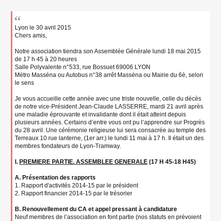
s
s
a
g
Lyon le 30 avril 2015
e
Chers amis,
n
o
Notre association tiendra son Assemblée Générale lundi 18 mai 2015
n
de 17 h 45 à 20 heures
l
Salle Polyvalente n°533, rue Bossuet 69006 LYON
u
Métro Masséna ou Autobus n°38 arrêt Masséna ou Mairie du 6è, selon
le sens
Je vous accueille cette année avec une triste nouvelle, celle du décès
de notre vice-Président Jean-Claude LASSERRE, mardi 21 avril après
une maladie éprouvante et invalidante dont il était atteint depuis
plusieurs années. Certains d’entre vous ont pu l’apprendre sur Progrès
du 28 avril. Une cérémonie religieuse lui sera consacrée au temple des
Terreaux 10 rue lanterne, (1er arr.) le lundi 11 mai à 17 h. Il était un des
membres fondateurs de Lyon-Tramway.
I.
PREMIERE PARTIE. ASSEMBLEE GENERALE
(17 H 45-18 H45)
A. Présentation des rapports
1. Rapport d'activités 2014-15 par le président
2. Rapport financier 2014-15 par le trésorier
B. Renouvellement du CA et appel pressant à candidature
Neuf membres de l’association en font partie (nos statuts en prévoient