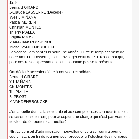
12 !)
Bernard GIRARD
J-Claude LASSERRE (Décédé)
Yves LIMIÑANA
Pascal MERLIN
Christian MONTES
Thierry PIALLA
Brigitte PROST
Pierre-Jean ROSSIGNOL
Michel VANDENBROUCKE
Les conseillers sont élus pour une année. Outre le remplacement de
notre ami J-C. Lasserre, il faut envisager celui de P-J. Rossignol qui,
pour des raisons personnelles, ne souhaite pas se représenter.
Ont déclaré accepter d’être à nouveau candidats :
Bernard GIRARD
Y. LIMIÑANA
Ch. MONTES
Th. PIALLA
B. PROST
M.VANDENBROUCKE
J’en appelle donc à la solidarité et aux compétences connues (mais qui
se taisent et se terrent) pour accepter une charge qui n’est pas vraiment
très lourde (2 réunions annuelles).
NB. Le conseil d’administration nouvellement élu se réunira pour un
court instant en fin de réunion pour procéder à l’élection des membres