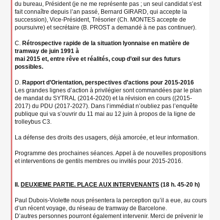
du bureau, Président (je ne me représente pas ; un seul candidat s’est
fait connaître depuis l’an passé, Bernard GIRARD, qui accepte la
succession), Vice-Président, Trésorier (Ch. MONTES accepte de
poursuivre) et secrétaire (B. PROST a demandé à ne pas continuer).
C.
Rétrospective rapide de la situation lyonnaise en matière de
tramway de juin 1991 à
mai 2015 et, entre rêve et réalités, coup d’œil sur des futurs
possibles.
D.
Rapport d’Orientation, perspectives d’actions pour 2015-2016
Les grandes lignes d’action à privilégier sont commandées par le plan
de mandat du SYTRAL (2014-2020) et la révision en cours ((2015-
2017) du PDU (2017-2027). Dans l’immédiat n’oubliez pas l’enquête
publique qui va s’ouvrir du 11 mai au 12 juin à propos de la ligne de
trolleybus C3.
La défense des droits des usagers, déjà amorcée, et leur information.
Programme des prochaines séances. Appel à de nouvelles propositions
et interventions de gentils membres ou invités pour 2015-2016.
II.
DEUXIEME PARTIE. PLACE AUX INTERVENANTS
(18 h. 45-20 h)
Paul Dubois-Violette nous présentera la perception qu’il a eue, au cours
d’un récent voyage, du réseau de tramway de Barcelone.
D’autres personnes pourront également intervenir. Merci de prévenir le