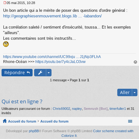
05 mai 2015, 10:28
M
Un bon article qui a le mérite de poser des questions d'ordre général :
e
s
http://geographiesenmouvement.blogs.lib ... -labandon/
s
a
La corrélation saleté / sentiment d'insécurité, toussa... Et les exemples
g
"ailleurs".
e
Les commentaires sont très instructifs...
n
o
n
l
https://www.youtube.com/channel/UC99xju ... J1jNp3FLhA
u
Rhone-Océan >>>
https://youtu.be/7y4cJaLO3vw
au
Répondre
t
1 message • Page
1
sur
1
Aller
Qui est en ligne ?
Utilisateurs parcourant ce forum :
Chris69002
,
napley
,
Semrush [Bot]
,
timerfuller1
et 31
invités
Accueil du forum
Accueil du forum
Développé par
phpBB
® Forum Software © phpBB Limited
Color scheme created with
Colorize It
.