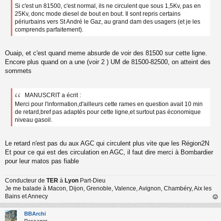
Si c'est un 81500, c'est normal, ils ne circulent que sous 1,5Kv, pas en
25Kv, donc mode diesel de bout en bout. Il sont repris certains
périurbains vers St André le Gaz, au grand dam des usagers (et je les
comprends parfaitement).
Ouaip, et c'est quand meme absurde de voir des 81500 sur cette ligne.
Encore plus quand on a une (voir 2 ) UM de 81500-82500, on atteint des
sommets
MANUSCRIT a écrit :
Merci pour l'information,d'ailleurs cette rames en question avait 10 min
de retard,bref pas adaptés pour cette ligne,et surtout pas économique
niveau gasoil.
Le retard n'est pas du aux AGC qui circulent plus vite que les Région2N
Et pour ce qui est des circulation en AGC, il faut dire merci à Bombardier
pour leur matos pas fiable
Conducteur de
TER
à
Lyon
Part-Dieu
Je me balade à Macon, Dijon, Grenoble, Valence, Avignon, Chambéry, Aix les
Bains et Annecy
au
t
BBArchi