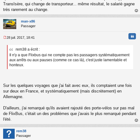
TransIsère, qui change de transporteur... même résultat, le salariè gagne
très rarement au change.
au
t
man-x86
Passager
Cita
28 juil. 2017, 18:41
M
e
rem38 a écrit :
s
Il n'y a que Flixbus qui ne compte pas les passagers systématiquement
s
a
aux arrêts ou aux pauses (comme ce cas là), c'est juste lamentable et
g
honteux.
e
n
o
n
Sur les quelques voyages que j'ai fait avec eux, ils comptaient une fois
l
sur deux en France, et systématiquement (mais discrètement) en
u
Allemagne.
D'ailleurs, j'ai remarqué qu'ils avaient rajouté des porte-vélos sur pas mal
de FlixBus, c'était un des problèmes que j'avais le plus remarqué pendant
l'été.
au
t
rem38
Passager