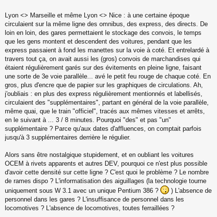
Lyon <> Marseille et même Lyon <> Nice : à une certaine époque
circulaient sur la même ligne des omnibus, des express, des directs. De
loin en loin, des gares permettaient le stockage des convois, le temps
que les gens montent et descendent des voitures, pendant que les
express passaient à fond les manettes sur la voie à coté. Et entrelardé à
travers tout ça, on avait aussi les (gros) convois de marchandises qui
étaient régulièrement garés sur des évitements en pleine ligne, faisant
une sorte de 3e voie parallèle... avé le petit feu rouge de chaque coté. En
gros, plus d'encre que de papier sur les graphiques de circulations. Ah,
j'oubliais : en plus des express régulièrement mentionnés et labellisés,
circulaient des "supplémentaires", partant en général de la voie parallèle,
même quai, que le train "officiel", tracés aux mêmes vitesses et arrêts,
en le suivant à ... 3 / 8 minutes. Pourquoi "des" et pas "un"
supplémentaire ? Parce qu'aux dates d'affluences, on comptait parfois
jusqu'à 3 supplémentaires derrière le régulier.
Alors sans être nostalgique stupidement, et en oubliant les voitures
OCEM à rivets apparents et autres DEV, pourquoi ce n'est plus possible
d'avoir cette densité sur cette ligne ? C'est quoi le problème ? Le nombre
de rames dispo ? L'informatisation des aiguillages (la technologie tourne
uniquement sous W 3.1 avec un unique Pentium 386 ?
) L'absence de
personnel dans les gares ? L'insuffisance de personnel dans les
locomotives ? L'absence de locomotives, toutes ferraillées ?