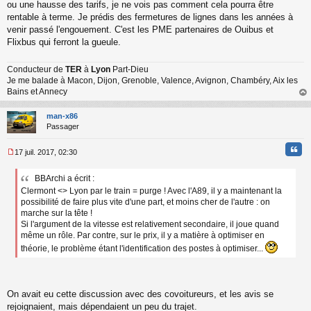
ou une hausse des tarifs, je ne vois pas comment cela pourra être
rentable à terme. Je prédis des fermetures de lignes dans les années à
venir passé l'engouement. C'est les PME partenaires de Ouibus et
Flixbus qui ferront la gueule.
Conducteur de
TER
à
Lyon
Part-Dieu
Je me balade à Macon, Dijon, Grenoble, Valence, Avignon, Chambéry, Aix les
Bains et Annecy
au
t
man-x86
Passager
Cita
17 juil. 2017, 02:30
M
e
BBArchi a écrit :
s
Clermont <> Lyon par le train = purge ! Avec l'A89, il y a maintenant la
s
a
possibilité de faire plus vite d'une part, et moins cher de l'autre : on
g
marche sur la tête !
e
Si l'argument de la vitesse est relativement secondaire, il joue quand
n
même un rôle. Par contre, sur le prix, il y a matière à optimiser en
o
théorie, le problème étant l'identification des postes à optimiser...
n
l
u
On avait eu cette discussion avec des covoitureurs, et les avis se
rejoignaient, mais dépendaient un peu du trajet.