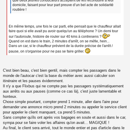
que deux jeunes conducteurs acceptent de les reconduire à leur
domicile, faisant pour leur part preuve d’un bel acte de solidarité
routière !
En même temps, une fois le car parti, elle pensait que le chauffeur allait
faire quoi si elle avait pu avoir quelqu'un au téléphone ? Un demi tour
sur l'autoroute, histoire de rouler sur 40 kms à contresens ?
Quand on est dans le train, 2 minutes d'arrêt, on se méfie, hein...
Dans un car, si le chauffeur prévient de la durée précise de l'arrêt /
pause, on s'organise pour ne pas se faire griller.
C'est bien beau, c'est bien gentil, mais compter les passagers dans le
monde de l'autocar c'est la base du métier avec aussi calculer son
itinéraire et les pauses évidemment.
Il n'y a que Flixbus qui ne compte pas les passagers systématiquement
aux arrêts ou aux pauses (comme ce cas là), c'est juste lamentable et
honteux.
Chose simple pourtant, compter prend 1 minute, aller dans l'aire pour
demander une annonce micro prend 2 minutes ou appeler le service client
pour appeler le client manquant, ca prend 5 minutes.
Sans compter qu'ils ont après vos bagages en soute et aussi dans le car,
sympa pour se faire voler les affaires qu'on avait... MAGIQUE !
Au final, le client sera arrivé, tout le monde entier et pas d'article dans le