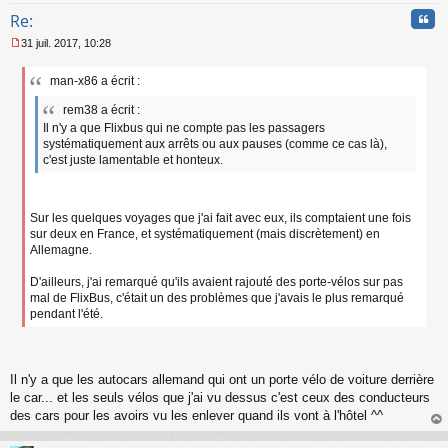
Cita
Re:
31 juil. 2017, 10:28
M
e
man-x86 a écrit :
s
s
rem38 a écrit :
a
Il n'y a que Flixbus qui ne compte pas les passagers
g
systématiquement aux arrêts ou aux pauses (comme ce cas là),
e
n
c'est juste lamentable et honteux.
o
n
l
Sur les quelques voyages que j'ai fait avec eux, ils comptaient une fois
u
sur deux en France, et systématiquement (mais discrètement) en
Allemagne.
D'ailleurs, j'ai remarqué qu'ils avaient rajouté des porte-vélos sur pas
mal de FlixBus, c'était un des problèmes que j'avais le plus remarqué
pendant l'été.
Il n'y a que les autocars allemand qui ont un porte vélo de voiture derrière
le car... et les seuls vélos que j'ai vu dessus c'est ceux des conducteurs
des cars pour les avoirs vu les enlever quand ils vont à l'hôtel ^^
au