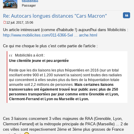
tibidibtibo
Passager
Cita
Re: Autocars longues distances "Cars Macron"
12 juil. 2017, 15:06
M
Un article intéressant (comme d'habitude !) aujourd'hui dans Mobilicités :
e
s
http://www.mobilicites.com/011-6366-Sel ... arche.html
s
a
Ce qui me choque le plus c'est cette partie de l'article :
g
e
Mobilicités a écrit :
n
Une clientèle jeune et peu argentée
o
n
Reste que les dix liaisons les plus fréquentées en 2016 (sur un total
l
oscillant entre 900 et 1.200 suivant la saison) sont toutes des radiales
u
qui concentrent à elles seules plus du tiers de la fréquentation totale
annuelle soit 2,2 millions de personnes.
Mais certaines liaisons
transversales ont également trouvé leur public avec plus de 250
personnes transportées par jour comme entre Grenoble et Lyon,
Clermont-Ferrand et Lyon ou Marseille et Lyon.
Ces 3 liaisons concernent 3 villes majeures de RAA (Grenoble, Lyon,
Clermont-Ferrand) et la métropole principale de PACA (Marseille) ... 2 de
ces villes sont respectivement 2ème et 3ème plus grosses de France