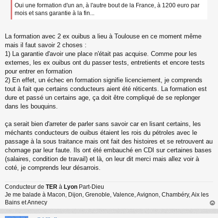
Oui une formation d'un an, à l'autre bout de la France, à 1200 euro par
mois et sans garantie à la fin...
La formation avec 2 ex ouibus a lieu à Toulouse en ce moment même
mais il faut savoir 2 choses :
1) La garantie d'avoir une place n'était pas acquise. Comme pour les
externes, les ex ouibus ont du passer tests, entretients et encore tests
pour entrer en formation
2) En effet, un échec en formation signifie licenciement, je comprends
tout à fait que certains conducteurs aient été réticents. La formation est
dure et passé un certains age, ça doit être compliqué de se replonger
dans les bouquins.
ça serait bien d'arreter de parler sans savoir car en lisant certains, les
méchants conducteurs de ouibus étaient les rois du pétroles avec le
passage à la sous traitance mais ont fait des histoires et se retrouvent au
chomage par leur faute. Ils ont été embauché en CDI sur certaines bases
(salaires, condition de travail) et là, on leur dit merci mais allez voir à
coté, je comprends leur désarrois.
Conducteur de
TER
à
Lyon
Part-Dieu
Je me balade à Macon, Dijon, Grenoble, Valence, Avignon, Chambéry, Aix les
Bains et Annecy
au
t