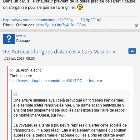
Dans un car, si le chauffeur prévient de la durée précise de l'arrêt / pause,
on s'organise pour ne pas se faire griller.
https://www.youtube.com/channel/UC99xju ... J1jNp3FLhA
Rhone-Océan >>>
https://youtu.be/7y4cJaLO3vw
au
t
rem38
Passager
Cita
Re: Autocars longues distances « Cars Macron »
28 juil. 2017, 09:33
M
e
BBArchi a écrit :
s
Ebeh, encore...
s
a
http://www.ledauphine.com/drome/2017/07 ... r-leur-car
g
e
n
o
Une affaire similaire avait déjà provoqué un fort émoi l’an dernier,
n
elle semble s’être renouvelée hier. Une dame et son petit-fils de 9
l
ans ont tout simplement été oubliés par Flixbus sur l’aire de repos
u
de Montélimar-Ouest, sur l’A7.
La voyageuse a tenté à plusieurs reprises d’alerter cette société de
transports qui n’a pas réagi. Elle a également demandé du soutien
auprès de la gendarmerie nationale qui les a pris en charge avant