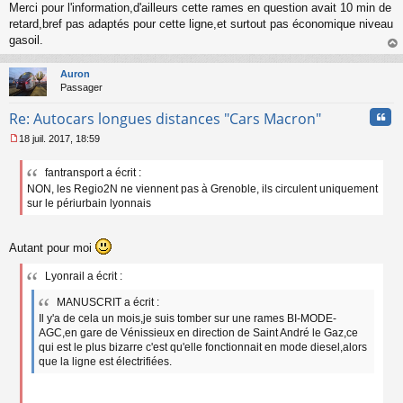
Merci pour l'information,d'ailleurs cette rames en question avait 10 min de
retard,bref pas adaptés pour cette ligne,et surtout pas économique niveau
gasoil.
au
t
Auron
Passager
Cita
Re: Autocars longues distances "Cars Macron"
18 juil. 2017, 18:59
M
e
fantransport a écrit :
s
NON, les Regio2N ne viennent pas à Grenoble, ils circulent uniquement
s
a
sur le périurbain lyonnais
g
e
n
Autant pour moi
o
n
Lyonrail a écrit :
l
u
MANUSCRIT a écrit :
Il y'a de cela un mois,je suis tomber sur une rames BI-MODE-
AGC,en gare de Vénissieux en direction de Saint André le Gaz,ce
qui est le plus bizarre c'est qu'elle fonctionnait en mode diesel,alors
que la ligne est électrifiées.