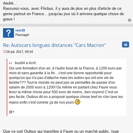
daubé...
Rassurez-vous, avec Flixbus, il y aura de plus en plus d'article de ce
genre partout en France... jusqu'au jour où il arrivera quelque chose de
grave !
au
t
rem38
Passager
Cita
Re: Autocars longues distances "Cars Macron"
28 juil. 2017, 09:34
M
e
bus64 a écrit :
s
Oui une formation d'un an, à l'autre bout de la France, à 1200 euro par
s
a
mois et sans garantie à la fin... c'est une bonne opportunité pour
g
quelqu'un qui n'a pas d'attache mais les autres qui ont une vie de
e
famille??? Tout le monde ne peut pas se permettre de passer d'un
n
salaire de 2000 euro à 1200! Ou même en partant chez Faure vous
o
ferez la même chose pour 500 euro de moins...ben voyons! C'est un
n
peu facile, Ouibus dit on a proposé quelque chose bref on s'en lave les
l
mains enfin c'est comme çà de nos jours
u
@+
Que ce soit Ouibus qui transfère à Faure ou un marché public, type