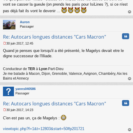
s
vont se casser la gueule (on prends les paris pour IsiLines ?), si ce n'est
s
pas déjà fait ils vont le devenir ...
a
au
g
t
e
Auron
n
Passager
o
n
Cita
Re: Autocars longues distances "Cars Macron"
l
30 juin 2017, 12:45
u
M
Quand je penses que lorsqu'il a été présenté, le Magelys devait etre le
e
s
digne successeur de l'Illiade.
s
a
Conducteur de
TER
à
Lyon
Part-Dieu
g
Je me balade à Macon, Dijon, Grenoble, Valence, Avignon, Chambéry, Aix les
e
n
Bains et Annecy
o
au
n
t
yanns040586
l
Passager
u
Cita
Re: Autocars longues distances "Cars Macron"
30 juin 2017, 14:23
M
C'en est pas un, ça de Magelys :
e
s
s
viewtopic.php?f=1&t=12803&start=50#p201721
a