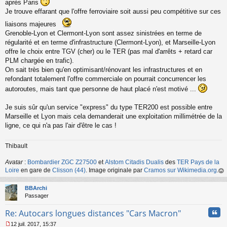
après Paris
Je trouve effarant que l'offre ferroviaire soit aussi peu compétitive sur ces
liaisons majeures
Grenoble-Lyon et Clermont-Lyon sont assez sinistrées en terme de
régularité et en terme d'infrastructure (Clermont-Lyon), et Marseille-Lyon
offre le choix entre TGV (cher) ou le TER (pas mal d'arrêts + retard car
PLM chargée en trafic).
On sait très bien qu'en optimisant/rénovant les infrastructures et en
refondant totalement l'offre commerciale on pourrait concurrencer les
autoroutes, mais tant que personne de haut placé n'est motivé ...
Je suis sûr qu'un service "express" du type TER200 est possible entre
Marseille et Lyon mais cela demanderait une exploitation millimétrée de la
ligne, ce qui n'a pas l'air d'être le cas !
Thibault
Avatar
:
Bombardier ZGC Z27500
et
Alstom Citadis Dualis
des
TER Pays de la
Loire
en gare de
Clisson (44)
. Image originale par
Cramos sur Wikimedia.org
.
au
t
BBArchi
Passager
Cita
Re: Autocars longues distances "Cars Macron"
12 juil. 2017, 15:37