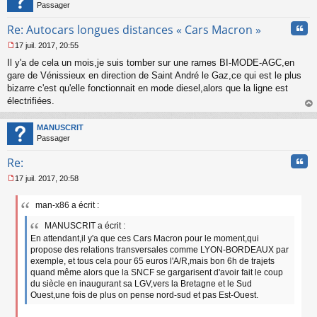
Passager
Cita
Re: Autocars longues distances « Cars Macron »
17 juil. 2017, 20:55
M
Il y'a de cela un mois,je suis tomber sur une rames BI-MODE-AGC,en
e
s
gare de Vénissieux en direction de Saint André le Gaz,ce qui est le plus
s
bizarre c'est qu'elle fonctionnait en mode diesel,alors que la ligne est
a
électrifiées.
g
au
e
t
n
MANUSCRIT
o
Passager
n
Cita
l
Re:
u
17 juil. 2017, 20:58
M
e
man-x86 a écrit :
s
s
MANUSCRIT a écrit :
a
En attendant,il y'a que ces Cars Macron pour le moment,qui
g
propose des relations transversales comme LYON-BORDEAUX par
e
n
exemple, et tous cela pour 65 euros l'A/R,mais bon 6h de trajets
o
quand même alors que la SNCF se gargarisent d'avoir fait le coup
n
du siècle en inaugurant sa LGV,vers la Bretagne et le Sud
l
Ouest,une fois de plus on pense nord-sud et pas Est-Ouest.
u