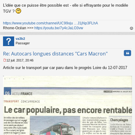
L'idée que ce puisse être possible est - elle si effrayante pour le modèle
TGV ?
https://www.youtube.com/channel/UC99xju ... J1jNp3FLhA
Rhone-Océan >>>
https://youtu.be/7y4cJaLO3vw
au
t
va3b2
Passager
Cita
Re: Autocars longues distances "Cars Macron"
12 juil. 2017, 20:46
M
Article sur le transport par car paru dans le progrès Loire du 12-07-2017
e
s
s
a
g
e
n
o
n
l
u