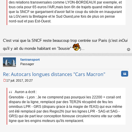
a
des relations transversales comme LYON-BORDEAUX par exemple, et
g
tous cela pour 65 euros l'A/R,mais bon 6h de trajets quand même alors
e
que la SNCF se gargarisent d'avoir fait le coup du siècle en inaugurant
n
sa LGV,vers la Bretagne et le Sud Ouest,une fois de plus on pense
o
nord-sud et pas Est-Ouest.
n
l
u
C'est vrai que la SNCF reste beaucoup trop centrée sur Paris (c'est
inOui
qu'il y ait du monde habitant en
"bousie"
)...
au
t
fantransport
Passager
Cita
Re: Autocars longues distances "Cars Macron"
17 juil. 2017, 20:27
M
e
Auron a écrit :
s
Grenoble - Lyon : Je ne comprend pas pourquoi les 22200 + corail ont
s
a
disparu de la ligne, remplacé par des TER2N récupéré de feu les
g
omnibus LPR - GRS (disparu grace à la magie de l'EAS) qui eux même
e
ont été remplacé par des Regio2N (sur les lignes LPR - SAG et SAG -
n
GRS) qui de part leur conception foireuse circulent moins vite sur cette
o
ligne que les engins moteurs qu'ils remplacent.
n
l