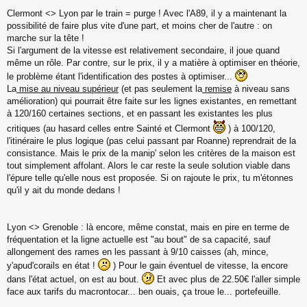
M
Clermont <> Lyon par le train = purge ! Avec l'A89, il y a maintenant la
e
s
possibilité de faire plus vite d'une part, et moins cher de l'autre : on
s
marche sur la tête !
a
Si l'argument de la vitesse est relativement secondaire, il joue quand
g
même un rôle. Par contre, sur le prix, il y a matière à optimiser en théorie,
e
le problème étant l'identification des postes à optimiser...
n
o
La
mise au niveau supérieur
(et pas seulement la
remise
à niveau sans
n
amélioration) qui pourrait être faite sur les lignes existantes, en remettant
l
à 120/160 certaines sections, et en passant les existantes les plus
u
critiques (au hasard celles entre Sainté et Clermont
) à 100/120,
l'itinéraire le plus logique (pas celui passant par Roanne) reprendrait de la
consistance. Mais le prix de la manip' selon les critères de la maison est
tout simplement affolant. Alors le car reste la seule solution viable dans
l'épure telle qu'elle nous est proposée. Si on rajoute le prix, tu m'étonnes
qu'il y ait du monde dedans !
Lyon <> Grenoble : là encore, même constat, mais en pire en terme de
fréquentation et la ligne actuelle est "au bout" de sa capacité, sauf
allongement des rames en les passant à 9/10 caisses (ah, mince,
y'apud'corails en état !
) Pour le gain éventuel de vitesse, la encore
dans l'état actuel, on est au bout.
Et avec plus de 22.50€ l'aller simple
face aux tarifs du macrontocar... ben ouais, ça troue le... portefeuille.