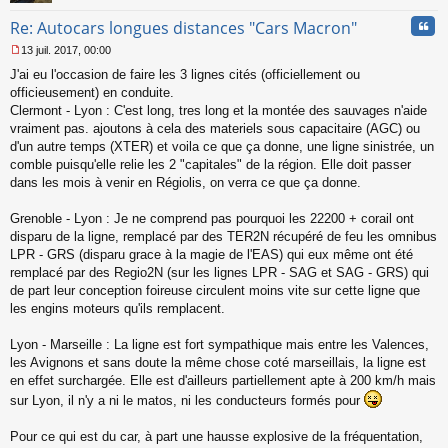
Cita
Re: Autocars longues distances "Cars Macron"
13 juil. 2017, 00:00
M
J'ai eu l'occasion de faire les 3 lignes cités (officiellement ou
e
s
officieusement) en conduite.
s
Clermont - Lyon : C'est long, tres long et la montée des sauvages n'aide
a
vraiment pas. ajoutons à cela des materiels sous capacitaire (AGC) ou
g
d'un autre temps (XTER) et voila ce que ça donne, une ligne sinistrée, un
e
comble puisqu'elle relie les 2 "capitales" de la région. Elle doit passer
n
o
dans les mois à venir en Régiolis, on verra ce que ça donne.
n
l
Grenoble - Lyon : Je ne comprend pas pourquoi les 22200 + corail ont
u
disparu de la ligne, remplacé par des TER2N récupéré de feu les omnibus
LPR - GRS (disparu grace à la magie de l'EAS) qui eux même ont été
remplacé par des Regio2N (sur les lignes LPR - SAG et SAG - GRS) qui
de part leur conception foireuse circulent moins vite sur cette ligne que
les engins moteurs qu'ils remplacent.
Lyon - Marseille : La ligne est fort sympathique mais entre les Valences,
les Avignons et sans doute la même chose coté marseillais, la ligne est
en effet surchargée. Elle est d'ailleurs partiellement apte à 200 km/h mais
sur Lyon, il n'y a ni le matos, ni les conducteurs formés pour
Pour ce qui est du car, à part une hausse explosive de la fréquentation,