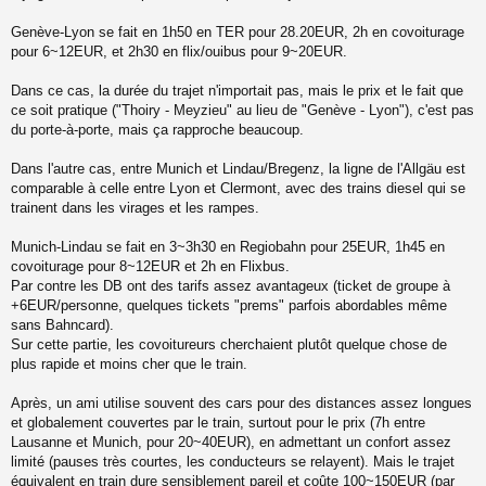
Genève-Lyon se fait en 1h50 en TER pour 28.20EUR, 2h en covoiturage
pour 6~12EUR, et 2h30 en flix/ouibus pour 9~20EUR.
Dans ce cas, la durée du trajet n'importait pas, mais le prix et le fait que
ce soit pratique ("Thoiry - Meyzieu" au lieu de "Genève - Lyon"), c'est pas
du porte-à-porte, mais ça rapproche beaucoup.
Dans l'autre cas, entre Munich et Lindau/Bregenz, la ligne de l'Allgäu est
comparable à celle entre Lyon et Clermont, avec des trains diesel qui se
trainent dans les virages et les rampes.
Munich-Lindau se fait en 3~3h30 en Regiobahn pour 25EUR, 1h45 en
covoiturage pour 8~12EUR et 2h en Flixbus.
Par contre les DB ont des tarifs assez avantageux (ticket de groupe à
+6EUR/personne, quelques tickets "prems" parfois abordables même
sans Bahncard).
Sur cette partie, les covoitureurs cherchaient plutôt quelque chose de
plus rapide et moins cher que le train.
Après, un ami utilise souvent des cars pour des distances assez longues
et globalement couvertes par le train, surtout pour le prix (7h entre
Lausanne et Munich, pour 20~40EUR), en admettant un confort assez
limité (pauses très courtes, les conducteurs se relayent). Mais le trajet
équivalent en train dure sensiblement pareil et coûte 100~150EUR (par