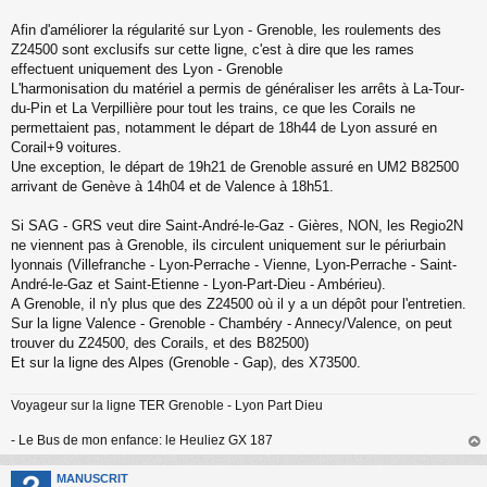
u
Afin d'améliorer la régularité sur Lyon - Grenoble, les roulements des
Z24500 sont exclusifs sur cette ligne, c'est à dire que les rames
effectuent uniquement des Lyon - Grenoble
L'harmonisation du matériel a permis de généraliser les arrêts à La-Tour-
du-Pin et La Verpillière pour tout les trains, ce que les Corails ne
permettaient pas, notamment le départ de 18h44 de Lyon assuré en
Corail+9 voitures.
Une exception, le départ de 19h21 de Grenoble assuré en UM2 B82500
arrivant de Genève à 14h04 et de Valence à 18h51.
Si SAG - GRS veut dire Saint-André-le-Gaz - Gières, NON, les Regio2N
ne viennent pas à Grenoble, ils circulent uniquement sur le périurbain
lyonnais (Villefranche - Lyon-Perrache - Vienne, Lyon-Perrache - Saint-
André-le-Gaz et Saint-Etienne - Lyon-Part-Dieu - Ambérieu).
A Grenoble, il n'y plus que des Z24500 où il y a un dépôt pour l'entretien.
Sur la ligne Valence - Grenoble - Chambéry - Annecy/Valence, on peut
trouver du Z24500, des Corails, et des B82500)
Et sur la ligne des Alpes (Grenoble - Gap), des X73500.
Voyageur sur la ligne TER Grenoble - Lyon Part Dieu
- Le Bus de mon enfance: le Heuliez GX 187
au
t
MANUSCRIT