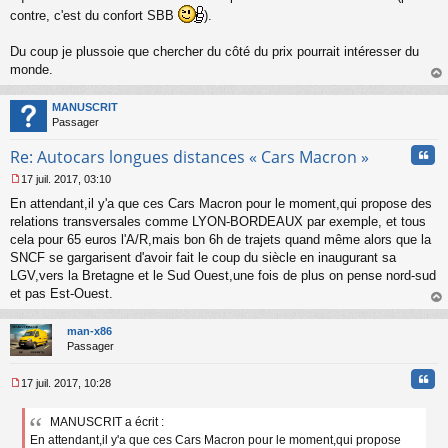
contre, c'est du confort SBB
).
Du coup je plussoie que chercher du côté du prix pourrait intéresser du
monde.
au
t
MANUSCRIT
Passager
Cita
Re: Autocars longues distances « Cars Macron »
17 juil. 2017, 03:10
M
En attendant,il y'a que ces Cars Macron pour le moment,qui propose des
e
s
relations transversales comme LYON-BORDEAUX par exemple, et tous
s
cela pour 65 euros l'A/R,mais bon 6h de trajets quand même alors que la
a
SNCF se gargarisent d'avoir fait le coup du siècle en inaugurant sa
g
LGV,vers la Bretagne et le Sud Ouest,une fois de plus on pense nord-sud
e
et pas Est-Ouest.
n
o
au
n
t
man-x86
l
Passager
u
Cita
17 juil. 2017, 10:28
M
e
MANUSCRIT a écrit :
s
En attendant,il y'a que ces Cars Macron pour le moment,qui propose
s