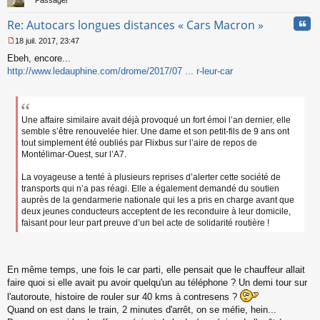
Passager
Cita
Re: Autocars longues distances « Cars Macron »
18 juil. 2017, 23:47
M
Ebeh, encore...
e
s
http://www.ledauphine.com/drome/2017/07 ... r-leur-car
s
a
g
e
Une affaire similaire avait déjà provoqué un fort émoi l’an dernier, elle
n
semble s’être renouvelée hier. Une dame et son petit-fils de 9 ans ont
o
tout simplement été oubliés par Flixbus sur l’aire de repos de
n
Montélimar-Ouest, sur l’A7.
l
u
La voyageuse a tenté à plusieurs reprises d’alerter cette société de
transports qui n’a pas réagi. Elle a également demandé du soutien
auprès de la gendarmerie nationale qui les a pris en charge avant que
deux jeunes conducteurs acceptent de les reconduire à leur domicile,
faisant pour leur part preuve d’un bel acte de solidarité routière !
En même temps, une fois le car parti, elle pensait que le chauffeur allait
faire quoi si elle avait pu avoir quelqu'un au téléphone ? Un demi tour sur
l'autoroute, histoire de rouler sur 40 kms à contresens ?
Quand on est dans le train, 2 minutes d'arrêt, on se méfie, hein...