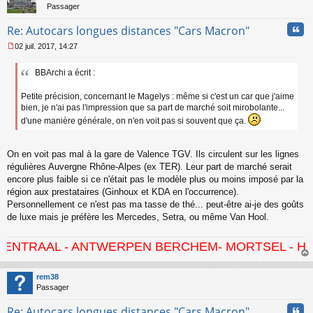
Passager
Cita
Re: Autocars longues distances "Cars Macron"
02 juil. 2017, 14:27
M
e
BBArchi a écrit :
s
s
a
Petite précision, concernant le Magelys : même si c'est un car que j'aime
g
bien, je n'ai pas l'impression que sa part de marché soit mirobolante...
e
d'une manière générale, on n'en voit pas si souvent que ça.
n
o
n
On en voit pas mal à la gare de Valence TGV. Ils circulent sur les lignes
l
régulières Auvergne Rhône-Alpes (ex TER). Leur part de marché serait
u
encore plus faible si ce n'était pas le modèle plus ou moins imposé par la
région aux prestataires (Ginhoux et KDA en l'occurrence).
Personnellement ce n'est pas ma tasse de thé... peut-être ai-je des goûts
de luxe mais je préfère les Mercedes, Setra, ou même Van Hool.
- ANTWERPEN BERCHEM- MORTSEL - HOVE - KONTI
au
t
rem38
Passager
Cita
Re: Autocars longues distances "Cars Macron"