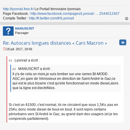
http://lyonrail.free.fr/
Le Portail ferroviaire lyonnais
Page Facebook :
http://www.facebook.com/pages/Lyonrail- ... 2544012407
Compte Twitter :
http://fr.twitter.com/#!/Lyonrail
au
t
MANUSCRIT
Passager
Cita
Re: Autocars longues distances « Cars Macron »
18 juil. 2017, 18:56
M
e
Lyonrail a écrit :
s
s
MANUSCRIT a écrit :
a
Il y'a de cela un mois,je suis tomber sur une rames BI-MODE-
g
AGC,en gare de Vénissieux en direction de Saint André le Gaz,ce
e
n
qui est le plus bizarre c'est qu'elle fonctionnait en mode diesel,alors
o
que la ligne est électrifiées.
n
l
u
Si c'est un 81500, c'est normal, ils ne circulent que sous 1,5Kv, pas en
25Kv, donc mode diesel de bout en bout. Il sont repris certains
périurbains vers St André le Gaz, au grand dam des usagers (et je les
comprends parfaitement).