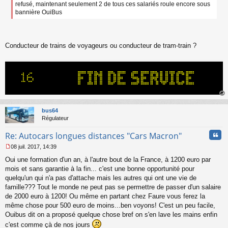
e
refusé, maintenant seulement 2 de tous ces salariés roule encore sous
n
bannière OuiBus
o
n
l
u
Conducteur de trains de voyageurs ou conducteur de tram-train ?
au
t
bus64
Régulateur
Cita
Re: Autocars longues distances "Cars Macron"
08 juil. 2017, 14:39
M
Oui une formation d'un an, à l'autre bout de la France, à 1200 euro par
e
s
mois et sans garantie à la fin... c'est une bonne opportunité pour
s
quelqu'un qui n'a pas d'attache mais les autres qui ont une vie de
a
famille??? Tout le monde ne peut pas se permettre de passer d'un salaire
g
de 2000 euro à 1200! Ou même en partant chez Faure vous ferez la
e
même chose pour 500 euro de moins...ben voyons! C'est un peu facile,
n
o
Ouibus dit on a proposé quelque chose bref on s'en lave les mains enfin
n
c'est comme çà de nos jours