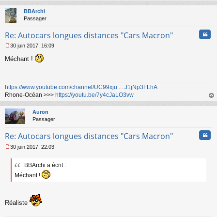
au
g
t
BBArchi
e
Passager
n
o
Cita
Re: Autocars longues distances "Cars Macron"
n
l
30 juin 2017, 16:09
u
M
Méchant !
e
s
s
a
https://www.youtube.com/channel/UC99xju ... J1jNp3FLhA
g
Rhone-Océan >>>
https://youtu.be/7y4cJaLO3vw
e
n
au
o
t
Auron
n
Passager
l
u
Cita
Re: Autocars longues distances "Cars Macron"
30 juin 2017, 22:03
M
e
BBArchi a écrit :
s
s
Méchant !
a
g
e
Réaliste
n
o