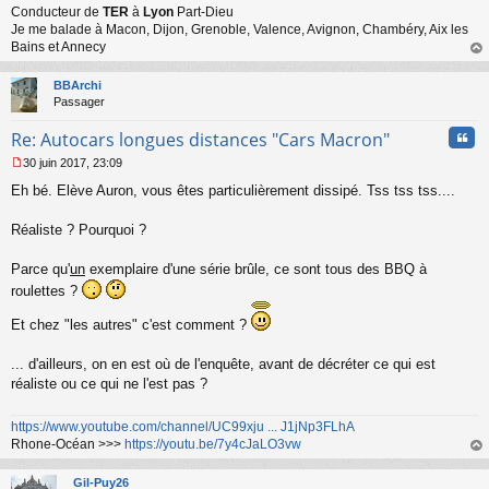
n
Conducteur de
TER
à
Lyon
Part-Dieu
l
Je me balade à Macon, Dijon, Grenoble, Valence, Avignon, Chambéry, Aix les
u
Bains et Annecy
au
t
BBArchi
Passager
Cita
Re: Autocars longues distances "Cars Macron"
30 juin 2017, 23:09
M
Eh bé. Elève Auron, vous êtes particulièrement dissipé. Tss tss tss....
e
s
s
Réaliste ? Pourquoi ?
a
g
Parce qu'
un
exemplaire d'une série brûle, ce sont tous des BBQ à
e
roulettes ?
n
o
n
Et chez "les autres" c'est comment ?
l
u
... d'ailleurs, on en est où de l'enquête, avant de décréter ce qui est
réaliste ou ce qui ne l'est pas ?
https://www.youtube.com/channel/UC99xju ... J1jNp3FLhA
Rhone-Océan >>>
https://youtu.be/7y4cJaLO3vw
au
t
Gil-Puy26