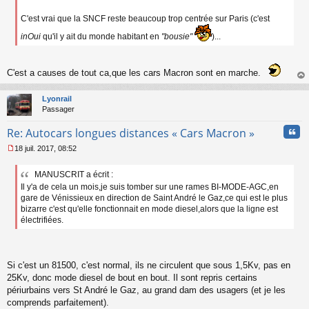
C'est vrai que la SNCF reste beaucoup trop centrée sur Paris (c'est
inOui
qu'il y ait du monde habitant en
"bousie"
)...
C'est a causes de tout ca,que les cars Macron sont en marche.
au
t
Lyonrail
Passager
Cita
Re: Autocars longues distances « Cars Macron »
18 juil. 2017, 08:52
M
e
MANUSCRIT a écrit :
s
Il y'a de cela un mois,je suis tomber sur une rames BI-MODE-AGC,en
s
a
gare de Vénissieux en direction de Saint André le Gaz,ce qui est le plus
g
bizarre c'est qu'elle fonctionnait en mode diesel,alors que la ligne est
e
électrifiées.
n
o
n
l
Si c'est un 81500, c'est normal, ils ne circulent que sous 1,5Kv, pas en
u
25Kv, donc mode diesel de bout en bout. Il sont repris certains
périurbains vers St André le Gaz, au grand dam des usagers (et je les
comprends parfaitement).