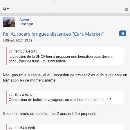
l
u
@+
au
t
Auron
Passager
Cita
Re: Autocars longues distances "Cars Macron"
09 juil. 2017, 13:59
M
e
rem38 a écrit :
s
la direction de la SNCF leur à proposer une formation pour devenir
s
a
conducteur de train... tous ont refusé
g
e
n
Non, pas tous puisque j'ai eu l'occasion de croiser 2 ex ouibus qui sont en
o
formation en ce moment même.
n
l
u
Billy a écrit :
Conducteur de trains de voyageurs ou conducteur de tram-train ?
Selon les bruits de couloirs, les 2 auraient été proposés.
bus64 a écrit :