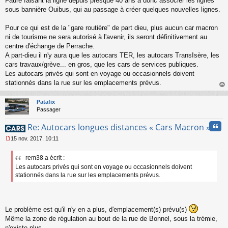
Faure faisant la ligne depuis presque 40 ans à donc associer les lignes
sous bannière Ouibus, qui au passage à créer quelques nouvelles lignes.
Pour ce qui est de la "gare routière" de part dieu, plus aucun car macron
ni de tourisme ne sera autorisé à l'avenir, ils seront définitivement au
centre d'échange de Perrache.
A part-dieu il n'y aura que les autocars TER, les autocars TransIsère, les
cars travaux/grève... en gros, que les cars de services publiques.
Les autocars privés qui sont en voyage ou occasionnels doivent
stationnés dans la rue sur les emplacements prévus.
au
t
Patafix
Passager
Cita
Re: Autocars longues distances « Cars Macron »
15 nov. 2017, 10:11
M
e
rem38 a écrit :
s
Les autocars privés qui sont en voyage ou occasionnels doivent
s
a
stationnés dans la rue sur les emplacements prévus.
g
e
n
o
Le problème est qu'il n'y en a plus, d'emplacement(s) prévu(s)
n
Même la zone de régulation au bout de la rue de Bonnel, sous la trémie,
l
n'existe plus ...
u