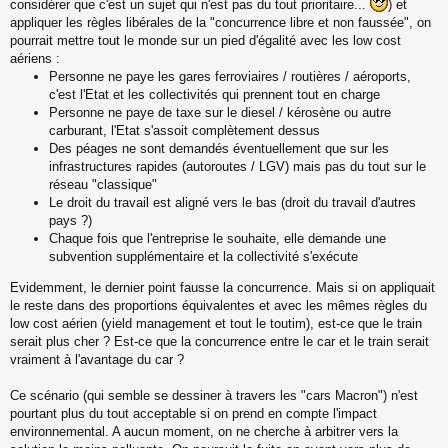
s
considérer que c'est un sujet qui n'est pas du tout prioritaire...
) et
s
appliquer les règles libérales de la "concurrence libre et non faussée", on
a
pourrait mettre tout le monde sur un pied d'égalité avec les low cost
g
aériens :
e
Personne ne paye les gares ferroviaires / routières / aéroports,
n
o
c'est l'Etat et les collectivités qui prennent tout en charge
n
Personne ne paye de taxe sur le diesel / kérosène ou autre
l
carburant, l'Etat s'assoit complètement dessus
u
Des péages ne sont demandés éventuellement que sur les
infrastructures rapides (autoroutes / LGV) mais pas du tout sur le
réseau "classique"
Le droit du travail est aligné vers le bas (droit du travail d'autres
pays ?)
Chaque fois que l'entreprise le souhaite, elle demande une
subvention supplémentaire et la collectivité s'exécute
Evidemment, le dernier point fausse la concurrence. Mais si on appliquait
le reste dans des proportions équivalentes et avec les mêmes règles du
low cost aérien (yield management et tout le toutim), est-ce que le train
serait plus cher ? Est-ce que la concurrence entre le car et le train serait
vraiment à l'avantage du car ?
Ce scénario (qui semble se dessiner à travers les "cars Macron") n'est
pourtant plus du tout acceptable si on prend en compte l'impact
environnemental. A aucun moment, on ne cherche à arbitrer vers la