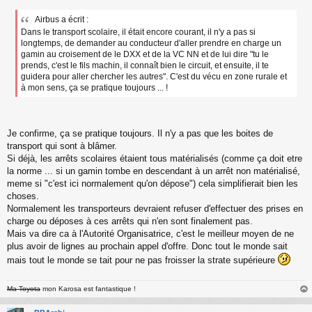
Airbus a écrit :
Dans le transport scolaire, il était encore courant, il n'y a pas si
longtemps, de demander au conducteur d'aller prendre en charge un
gamin au croisement de le DXX et de la VC NN et de lui dire "tu le
prends, c'est le fils machin, il connaît bien le circuit, et ensuite, il te
guidera pour aller chercher les autres". C'est du vécu en zone rurale et
à mon sens, ça se pratique toujours ... !
Je confirme, ça se pratique toujours. Il n'y a pas que les boites de
transport qui sont à blâmer.
Si déjà, les arrêts scolaires étaient tous matérialisés (comme ça doit etre
la norme ... si un gamin tombe en descendant à un arrêt non matérialisé,
meme si "c'est ici normalement qu'on dépose") cela simplifierait bien les
choses.
Normalement les transporteurs devraient refuser d'effectuer des prises en
charge ou déposes à ces arrêts qui n'en sont finalement pas.
Mais va dire ca à l'Autorité Organisatrice, c'est le meilleur moyen de ne
plus avoir de lignes au prochain appel d'offre. Donc tout le monde sait
mais tout le monde se tait pour ne pas froisser la strate supérieure
Ma Toyota
mon Karosa est fantastique !
au
t