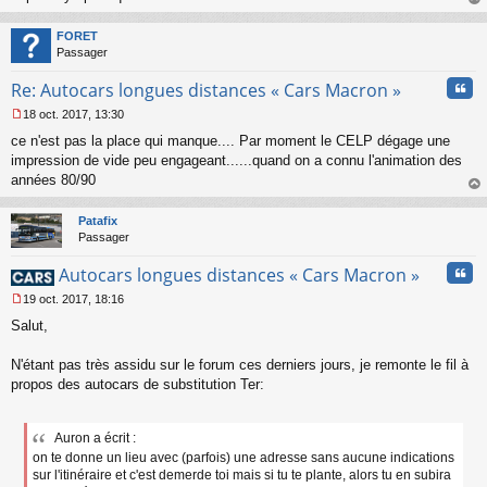
a
au
g
t
FORET
e
Passager
n
o
Cita
Re: Autocars longues distances « Cars Macron »
n
l
18 oct. 2017, 13:30
u
M
ce n'est pas la place qui manque.... Par moment le CELP dégage une
e
s
impression de vide peu engageant......quand on a connu l'animation des
s
années 80/90
a
au
g
t
Patafix
e
Passager
n
o
Cita
Autocars longues distances « Cars Macron »
n
l
19 oct. 2017, 18:16
u
M
Salut,
e
s
s
N'étant pas très assidu sur le forum ces derniers jours, je remonte le fil à
a
propos des autocars de substitution Ter:
g
e
n
Auron a écrit :
o
on te donne un lieu avec (parfois) une adresse sans aucune indications
n
l
sur l'itinéraire et c'est demerde toi mais si tu te plante, alors tu en subira