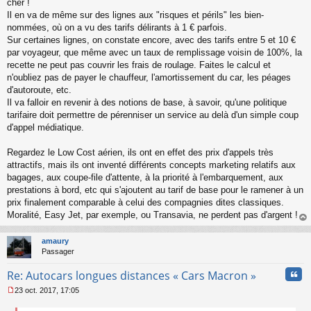
cher !
Il en va de même sur des lignes aux "risques et périls" les bien-
nommées, où on a vu des tarifs délirants à 1 € parfois.
Sur certaines lignes, on constate encore, avec des tarifs entre 5 et 10 €
par voyageur, que même avec un taux de remplissage voisin de 100%, la
recette ne peut pas couvrir les frais de roulage. Faites le calcul et
n'oubliez pas de payer le chauffeur, l'amortissement du car, les péages
d'autoroute, etc.
Il va falloir en revenir à des notions de base, à savoir, qu'une politique
tarifaire doit permettre de pérenniser un service au delà d'un simple coup
d'appel médiatique.
Regardez le Low Cost aérien, ils ont en effet des prix d'appels très
attractifs, mais ils ont inventé différents concepts marketing relatifs aux
bagages, aux coupe-file d'attente, à la priorité à l'embarquement, aux
prestations à bord, etc qui s'ajoutent au tarif de base pour le ramener à un
prix finalement comparable à celui des compagnies dites classiques.
Moralité, Easy Jet, par exemple, ou Transavia, ne perdent pas d'argent !
au
t
amaury
Passager
Cita
Re: Autocars longues distances « Cars Macron »
23 oct. 2017, 17:05
M
e