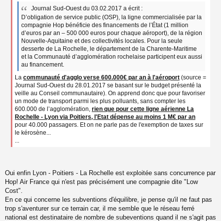
a
Journal Sud-Ouest du 03.02.2017 a écrit :
g
e
D’obligation de service public (OSP), la ligne commercialisée par la
n
compagnie Hop bénéficie des financements de l’État (1 million
o
d’euros par an – 500 000 euros pour chaque aéroport), de la région
n
Nouvelle-Aquitaine et des collectivités locales. Pour la seule
l
desserte de La Rochelle, le département de la Charente-Maritime
u
et la Communauté d’agglomération rochelaise participent eux aussi
au financement.
La
communauté d'agglo verse 600.000€ par an à l'aéroport
(source =
Journal Sud-Ouest du 28.01.2017 se basant sur le budget présenté la
veille au Conseil communautaire). On apprend donc que pour favoriser
un mode de transport parmi les plus polluants, sans compter les
600.000 de l’agglomération,
rien que pour cette ligne aérienne La
Rochelle - Lyon via Poitiers, l'Etat dépense au moins 1 M€ par an
pour 40.000 passagers. Et on ne parle pas de l'exemption de taxes sur
le kérosène...
...
Oui enfin Lyon - Poitiers - La Rochelle est exploitée sans concurrence par
Hop! Air France qui n'est pas précisément une compagnie dite "Low
Cost".
En ce qui concerne les subventions d'équilibre, je pense qu'il ne faut pas
trop s'aventurer sur ce terrain car, il me semble que le réseau ferré
national est destinataire de nombre de subeventions quand il ne s'agit pas