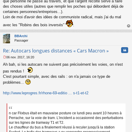
que personne ne passe au travers, et que l'argent récolté serve à faire
des choses utiles (autres que remplir les poches qui débordent déjà de
certaines personnes/entreprises...).
Loin de moi d'avoir des idées de communiste radical, mais j'ai du mal
avec les "Robins des bois inversés"
.
au
t
BBArchi
Passager
Cita
Re: Autocars longues distances « Cars Macron »
06 nov. 2017, 16:20
M
Ah bah, si les autocars ne suivent pas précisément les voies, on n'est
e
s
pas rendus !
s
C'est pourtant simple, avec des rails : on n'a jamais ce type de
a
problèmes...
g
e
n
http://www.leprogres.fr/rhone-69-editio ... s-t1-et-t2
o
n
l
u
n car Flixbus était en mauvaise posture ce lundi peu avant 10 heures à
Perrache, sur la voie de tram. L'incident a occasionné des perturbations
sur les lignes de tramway T1 et T2.
Le chauffeur du bus a finalement réussi à reculer jusqu'à la station