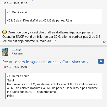
22 oct. 2017, 11:16
M
e
Rémi a écrit :
s
s
a
45 M€ de chiffres d'affaires, 45 M€ de pertes. Rémi
g
e
n
Qu'est ce que ça veut dire chiffres d'affaires égal aux pertes ?
o
Quand la SNCF vend un billet de car 30 €, elle ne perdrait pas 2 ou 3 €
n
(ce qui est déjà énorme !), mais 30 € ?
l
u
au
t
BBArchi
Passager
Cita
Re: Autocars longues distances « Cars Macron »
22 oct. 2017, 15:34
M
e
Rémi a écrit :
s
Salut
s
a
Pour revenir aux SLO, les derniers chiffres de OUIBUS sont cocasses :
g
45 M€ de chiffres d'affaires, 45 M€ de pertes. Donc il n'y a pas qu'avec
e
les trains que la SNCF a un problème...
n
Rémi
o
n
l