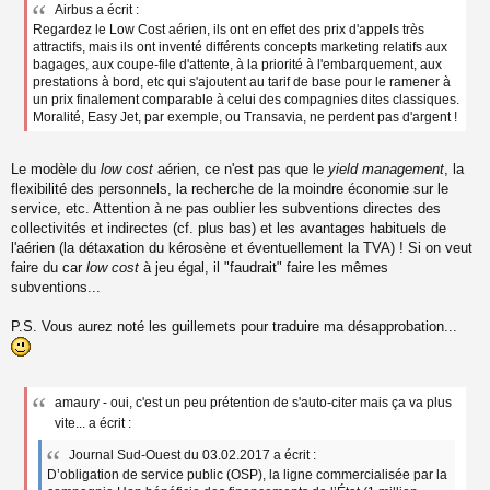
Airbus a écrit :
s
Regardez le Low Cost aérien, ils ont en effet des prix d'appels très
s
a
attractifs, mais ils ont inventé différents concepts marketing relatifs aux
g
bagages, aux coupe-file d'attente, à la priorité à l'embarquement, aux
e
prestations à bord, etc qui s'ajoutent au tarif de base pour le ramener à
n
un prix finalement comparable à celui des compagnies dites classiques.
o
Moralité, Easy Jet, par exemple, ou Transavia, ne perdent pas d'argent !
n
l
u
Le modèle du
low cost
aérien, ce n'est pas que le
yield management
, la
flexibilité des personnels, la recherche de la moindre économie sur le
service, etc. Attention à ne pas oublier les subventions directes des
collectivités et indirectes (cf. plus bas) et les avantages habituels de
l'aérien (la détaxation du kérosène et éventuellement la TVA) ! Si on veut
faire du car
low cost
à jeu égal, il "faudrait" faire les mêmes
subventions...
P.S. Vous aurez noté les guillemets pour traduire ma désapprobation...
amaury - oui, c'est un peu prétention de s'auto-citer mais ça va plus
vite... a écrit :
Journal Sud-Ouest du 03.02.2017 a écrit :
D’obligation de service public (OSP), la ligne commercialisée par la