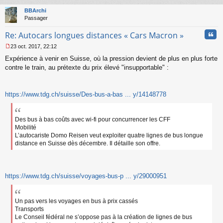
au
t
BBArchi
Passager
Cita
Re: Autocars longues distances « Cars Macron »
23 oct. 2017, 22:12
M
Expérience à venir en Suisse, où la pression devient de plus en plus forte
e
s
contre le train, au prétexte du prix élevé "insupportable" :
s
a
g
https://www.tdg.ch/suisse/Des-bus-a-bas ... y/14148778
e
n
o
n
Des bus à bas coûts avec wi-fi pour concurrencer les CFF
l
Mobilité
u
L’autocariste Domo Reisen veut exploiter quatre lignes de bus longue
distance en Suisse dès décembre. Il détaille son offre.
https://www.tdg.ch/suisse/voyages-bus-p ... y/29000951
Un pas vers les voyages en bus à prix cassés
Transports
Le Conseil fédéral ne s’oppose pas à la création de lignes de bus