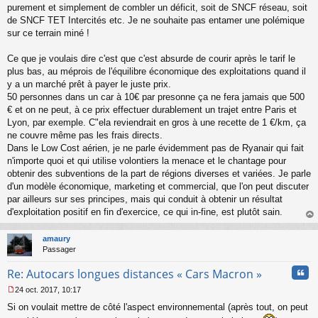
purement et simplement de combler un déficit, soit de SNCF réseau, soit
de SNCF TET Intercités etc. Je ne souhaite pas entamer une polémique
sur ce terrain miné !
Ce que je voulais dire c'est que c'est absurde de courir après le tarif le
plus bas, au méprois de l'équilibre économique des exploitations quand il
y a un marché prêt à payer le juste prix.
50 personnes dans un car à 10€ par presonne ça ne fera jamais que 500
€ et on ne peut, à ce prix effectuer durablement un trajet entre Paris et
Lyon, par exemple. C"ela reviendrait en gros à une recette de 1 €/km, ça
ne couvre même pas les frais directs.
Dans le Low Cost aérien, je ne parle évidemment pas de Ryanair qui fait
n'importe quoi et qui utilise volontiers la menace et le chantage pour
obtenir des subventions de la part de régions diverses et variées. Je parle
d'un modèle économique, marketing et commercial, que l'on peut discuter
par ailleurs sur ses principes, mais qui conduit à obtenir un résultat
d'exploitation positif en fin d'exercice, ce qui in-fine, est plutôt sain.
au
t
amaury
Passager
Cita
Re: Autocars longues distances « Cars Macron »
24 oct. 2017, 10:17
M
Si on voulait mettre de côté l'aspect environnemental (après tout, on peut
e