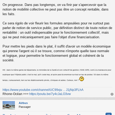
u
On progresse. Dans pas longtemps, on va finir par s'apercevoir que la
notion de mobilité collective ne peut pas être un concept rentable, dans
les faits.
Ce sera rigolo de voir fleurir les formules ampoulées pour ne surtout pas
parler de notion de service public, par définition distinct de toute notion de
rentabilité : un outil indispensable pour le fonctionnement collectif, mais
qui ne peut mécaniquement pas faire l'objet d'une financiarisation.
Pour mettre les pieds dans le plat, il suffit d'avoir un modèle économique
qui prenne l'argent où il se trouve, comme n'importe quelle taxe normale
et logique, pour permettre le fonctionnement global et cohérent de la
société.
HS : dans le même genre de trépannerie, le ministère de la Santé et son collectif de gestion, l'ANS /ARS, sont à la manœuvre pour
expliquer que l’hôpital public c'est le mal, qu'il coute trop, et qu'on peut économiser sur tout un tas de postes ! Et dans le même
temps, curieusement, rien sur les établissements privés, cliniques et autres. Curieux, non ?
https://www.youtube.com/channel/UC99xju ... J1jNp3FLhA
Rhone-Océan >>>
https://youtu.be/7y4cJaLO3vw
au
t
Airbus
Passager