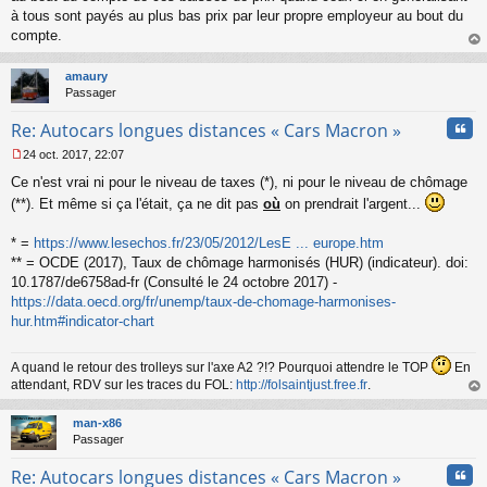
à tous sont payés au plus bas prix par leur propre employeur au bout du
compte.
au
t
amaury
Passager
Cita
Re: Autocars longues distances « Cars Macron »
24 oct. 2017, 22:07
M
Ce n'est vrai ni pour le niveau de taxes (*), ni pour le niveau de chômage
e
s
(**). Et même si ça l'était, ça ne dit pas
où
on prendrait l'argent...
s
a
* =
https://www.lesechos.fr/23/05/2012/LesE ... europe.htm
g
** = OCDE (2017), Taux de chômage harmonisés (HUR) (indicateur). doi:
e
10.1787/de6758ad-fr (Consulté le 24 octobre 2017) -
n
o
https://data.oecd.org/fr/unemp/taux-de-chomage-harmonises-
n
hur.htm#indicator-chart
l
u
A quand le retour des trolleys sur l'axe A2 ?!? Pourquoi attendre le TOP
En
attendant, RDV sur les traces du FOL:
http://folsaintjust.free.fr
.
au
t
man-x86
Passager
Cita
Re: Autocars longues distances « Cars Macron »