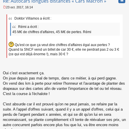
Cita
Re: Autocars longues distances « Cars Macron »
23 oct. 2017, 16:14
M
e
Doktor Villamos a écrit :
s
s
Rémi a écrit :
a
45 M€ de chiffres d'affaires, 45 M€ de pertes. Rémi
g
e
n
Qu'est ce que ça veut dire chiffres d'affaires égal aux pertes ?
o
Quand la SNCF vend un billet de car 30 €, elle ne perdrait pas 2 ou 3 €
n
l
(ce qui est déjà énorme !), mais 30 € ?
u
Oui c'est exactement ça.
On joue depuis pas mal de temps, dans ce métier, à qui perd gagne.
On vend des km à perte pour retirer l'honneur et l'avantage de planter des
drapeaux sur des cartes afin de vanter l'importance de tel ou tel réseau.
C'est la course à l'échalote !
C'est absurde car il est prouvé qu'on ne peut jamais, se refaire par la
suite. A l'appel d'offres suivant, quand il y a un appel d'offres, celui qui a
perdu de l'argent pendant x années, et qui se dit qu'on lui en sera
reconnaissant, se plante complètement s'il tente de réévaluer ses prix, un
autre concurrent parfois encore plus fou que lui, va être encore moins