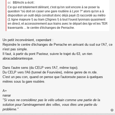
BBArchi a écrit :
s
Ce qui est totalement délirant, c'est qu'on soit encore à se poser la
s
a
question "où doit on caser une gare routière à Lyon ?" alors qu'on a à
g
disposition un outil déjà construit donc déjà payé (!) raccordé au métro
e
(1 ligne majeure !) au tram (2lignes !) à tout l'ouest lyonnais quasiment
n
en direct, et accessoirement aux trains avec le départ des tgv et les TER
o
traversants ... le centre d'échanges de Perrache.
n
l
u
Un petit inconvénient, cependant :
Rejoindre le centre d'échanges de Perrache en arrivant du sud sur l'A7, ce
n'est pas simple.
Il faut, à partir du pont Pasteur, suivre le trajet du 63, un rien
abracadabrantesque.
Dans l'autre sens (du CELP vers l'A7, même topo).
Du CELP vers l'A6 (tunnel de Fourvière), même genre de m.rde.
C'est un peu con, quand on pense que l'autoroute passe à quelques
mètres sous la gare routière.
A+
nanar
"Si vous ne considérez pas le vélo urbain comme une partie de la
solution pour l'aménagement des villes, vous êtes une partie du
problème."
au