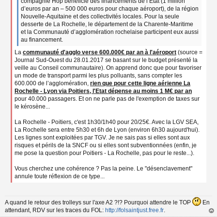
compagnie Hop bénéficie des financements de l’État (1 million
d’euros par an – 500 000 euros pour chaque aéroport), de la région
Nouvelle-Aquitaine et des collectivités locales. Pour la seule
desserte de La Rochelle, le département de la Charente-Maritime
et la Communauté d’agglomération rochelaise participent eux aussi
au financement.
La
communauté d'agglo verse 600.000€ par an à l'aéroport
(source =
Journal Sud-Ouest du 28.01.2017 se basant sur le budget présenté la
veille au Conseil communautaire). On apprend donc que pour favoriser
un mode de transport parmi les plus polluants, sans compter les
600.000 de l’agglomération,
rien que pour cette ligne aérienne La
Rochelle - Lyon via Poitiers, l'Etat dépense au moins 1 M€ par an
pour 40.000 passagers. Et on ne parle pas de l'exemption de taxes sur
le kérosène...
La Rochelle - Poitiers, c'est 1h30/1h40 pour 20/25€. Avec la LGV SEA,
La Rochelle sera entre 5h30 et 6h de Lyon (environ 6h30 aujourd'hui).
Les lignes sont exploitées par TGV. Je ne sais pas si elles sont aux
risques et périls de la SNCF ou si elles sont subventionnées (enfin, je
me pose la question pour Poitiers - La Rochelle, pas pour le reste...).
Vous cherchez une cohérence ? Pas la peine. Le "désenclavement"
annule toute réflexion de ce type...
A quand le retour des trolleys sur l'axe A2 ?!? Pourquoi attendre le TOP
En
attendant, RDV sur les traces du FOL:
http://folsaintjust.free.fr
.