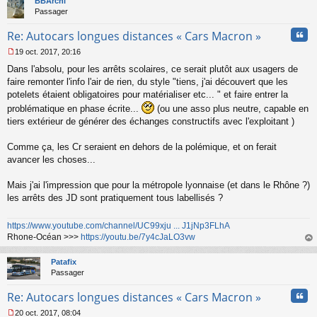
BBArchi
Passager
Cita
Re: Autocars longues distances « Cars Macron »
19 oct. 2017, 20:16
M
Dans l'absolu, pour les arrêts scolaires, ce serait plutôt aux usagers de
e
s
faire remonter l'info l'air de rien, du style "tiens, j'ai découvert que les
s
potelets étaient obligatoires pour matérialiser etc... " et faire entrer la
a
problématique en phase écrite...
(ou une asso plus neutre, capable en
g
tiers extérieur de générer des échanges constructifs avec l'exploitant )
e
n
o
Comme ça, les Cr seraient en dehors de la polémique, et on ferait
n
avancer les choses...
l
u
Mais j'ai l'impression que pour la métropole lyonnaise (et dans le Rhône ?)
les arrêts des JD sont pratiquement tous labellisés ?
https://www.youtube.com/channel/UC99xju ... J1jNp3FLhA
Rhone-Océan >>>
https://youtu.be/7y4cJaLO3vw
au
t
Patafix
Passager
Cita
Re: Autocars longues distances « Cars Macron »
20 oct. 2017, 08:04