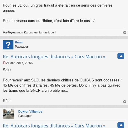
M
Pour les JD oui, un gros travail à été fait en ce sens ces dernières
e
s
années
s
a
Pour le réseau cars du Rhône, c'est loin d'être le cas : /
g
e
n
Ma Toyota
mon Karosa est fantastique !
o
au
n
t
Rémi
l
Passager
u
Cita
Re: Autocars longues distances « Cars Macron »
21 oct. 2017, 22:56
M
Salut
e
s
s
Pour revenir aux SLO, les derniers chiffres de OUIBUS sont cocasses :
a
45 M€ de chiffres d'affaires, 45 M€ de pertes. Donc il n'y a pas qu'avec
g
les trains que la SNCF a un problème...
e
n
o
Rémi
n
au
l
t
Doktor Villamos
u
Passager
Cita
Re: Autocars longues distances « Cars Macron »