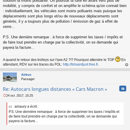
solution la moins polluante. On poursuit la fuite en avant vers plus de
mobilité, y compris de confort et on amplifie le schéma qu'on connait bien
: individuellement, les véhicules sont moins polluants mais puisque les
déplacements sont plus longs et/ou de nouveaux déplacements sont
générés, il y a toujours plus de pollution / émission de gaz à effet de
serre...
P.S. Une dernière remarque : à force de supprimer les taxes / impôts et
de faire tout prendre en charge par la collectivité, on se demande qui
payera la facture...
A quand le retour des trolleys sur l'axe A2 ?!? Pourquoi attendre le TOP
En
attendant, RDV sur les traces du FOL:
http://folsaintjust.free.fr
.
au
t
Airbus
Passager
Cita
Re: Autocars longues distances « Cars Macron »
24 oct. 2017, 15:25
M
e
amaury a écrit :
s
P.S. Une dernière remarque : à force de supprimer les taxes / impôts et
s
a
de faire tout prendre en charge par la collectivité, on se demande qui
g
payera la facture...
e
n