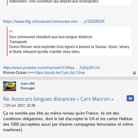
nationales. Une ouverture qui déplaît aux écologistes.
https://www.tdg.ch/suisse/communes-resi ... y/15059024
Des communes résistent aux bus longue distance
Transports
Domo Reisen veut exploiter trois lignes à travers la Suisse. Nyon, Vevey
et Bulle refusent qu'elle s'arrête chez elles.
https://www.youtube.com/channel/UC99xju ... J1jNp3FLhA
Rhone-Océan >>>
https://youtu.be/7y4cJaLO3vw
au
t
man-x86
Passager
Cita
Re: Autocars longues distances « Cars Macron »
23 oct. 2017, 22:39
M
Ça ne semble pas être au même niveau qu'en France, ils ont des
e
s
conditions obligatoires, dont le fait d'accepter le GA et les cartes Halbtax
s
des SBB (acceptées aussi par d'autres compagnies ferroviaires et même
a
maritimes).
g
e