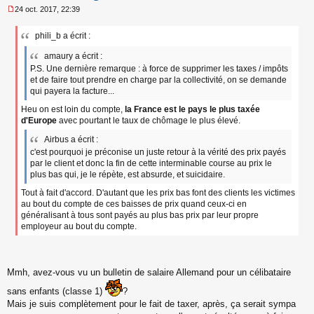
24 oct. 2017, 22:39
M
e
phili_b a écrit :
s
s
amaury a écrit :
a
P.S. Une dernière remarque : à force de supprimer les taxes / impôts
g
et de faire tout prendre en charge par la collectivité, on se demande
e
n
qui payera la facture...
o
Heu on est loin du compte,
la France est le pays le plus taxée
n
d'Europe
avec pourtant le taux de chômage le plus élevé.
l
u
Airbus a écrit :
c'est pourquoi je préconise un juste retour à la vérité des prix payés
par le client et donc la fin de cette interminable course au prix le
plus bas qui, je le répète, est absurde, et suicidaire.
Tout à fait d'accord. D'autant que les prix bas font des clients les victimes
au bout du compte de ces baisses de prix quand ceux-ci en
généralisant à tous sont payés au plus bas prix par leur propre
employeur au bout du compte.
Mmh, avez-vous vu un bulletin de salaire Allemand pour un célibataire
sans enfants (classe 1)
?
Mais je suis complètement pour le fait de taxer, après, ça serait sympa