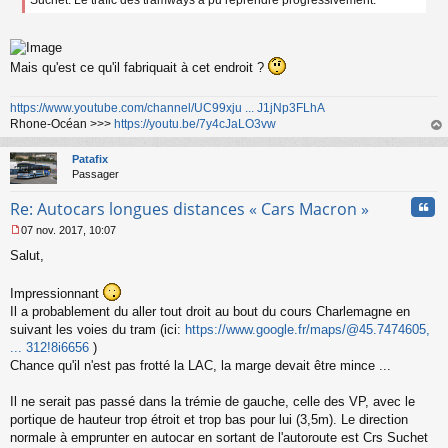
Suchet. Le trafic des tramways a pu reprendre progressivement.
Mais qu'est ce qu'il fabriquait à cet endroit ?
https://www.youtube.com/channel/UC99xju ... J1jNp3FLhA
Rhone-Océan >>>
https://youtu.be/7y4cJaLO3vw
au
t
Patafix
Passager
Cita
Re: Autocars longues distances « Cars Macron »
07 nov. 2017, 10:07
M
Salut,
e
s
s
Impressionnant
a
Il a probablement du aller tout droit au bout du cours Charlemagne en
g
suivant les voies du tram (ici:
https://www.google.fr/maps/@45.7474605,
e
... 312!8i6656
)
n
o
Chance qu'il n'est pas frotté la LAC, la marge devait être mince ...
n
l
Il ne serait pas passé dans la trémie de gauche, celle des VP, avec le
u
portique de hauteur trop étroit et trop bas pour lui (3,5m). Le direction
normale à emprunter en autocar en sortant de l'autoroute est Crs Suchet