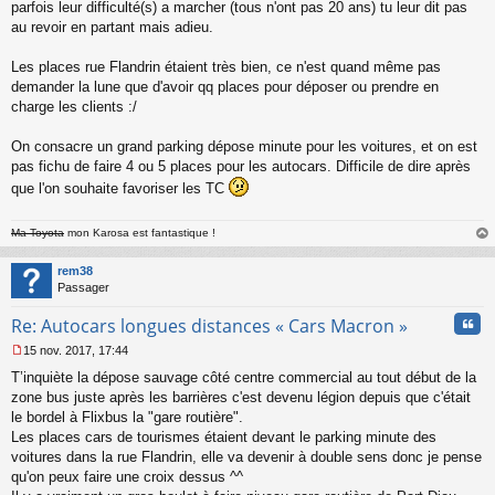
parfois leur difficulté(s) a marcher (tous n'ont pas 20 ans) tu leur dit pas
l
au revoir en partant mais adieu.
u
Les places rue Flandrin étaient très bien, ce n'est quand même pas
demander la lune que d'avoir qq places pour déposer ou prendre en
charge les clients :/
On consacre un grand parking dépose minute pour les voitures, et on est
pas fichu de faire 4 ou 5 places pour les autocars. Difficile de dire après
que l'on souhaite favoriser les TC
Ma Toyota
mon Karosa est fantastique !
au
t
rem38
Passager
Cita
Re: Autocars longues distances « Cars Macron »
15 nov. 2017, 17:44
M
T’inquiète la dépose sauvage côté centre commercial au tout début de la
e
s
zone bus juste après les barrières c'est devenu légion depuis que c'était
s
le bordel à Flixbus la "gare routière".
a
Les places cars de tourismes étaient devant le parking minute des
g
voitures dans la rue Flandrin, elle va devenir à double sens donc je pense
e
qu'on peux faire une croix dessus ^^
n
o