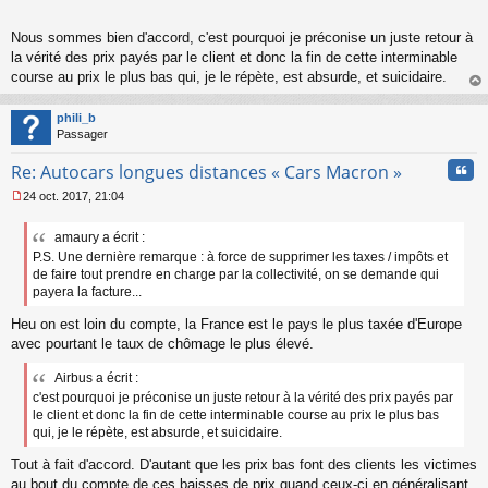
o
n
Nous sommes bien d'accord, c'est pourquoi je préconise un juste retour à
l
la vérité des prix payés par le client et donc la fin de cette interminable
u
course au prix le plus bas qui, je le répète, est absurde, et suicidaire.
au
t
phili_b
Passager
Cita
Re: Autocars longues distances « Cars Macron »
24 oct. 2017, 21:04
M
e
amaury a écrit :
s
P.S. Une dernière remarque : à force de supprimer les taxes / impôts et
s
a
de faire tout prendre en charge par la collectivité, on se demande qui
g
payera la facture...
e
n
Heu on est loin du compte, la France est le pays le plus taxée d'Europe
o
avec pourtant le taux de chômage le plus élevé.
n
l
Airbus a écrit :
u
c'est pourquoi je préconise un juste retour à la vérité des prix payés par
le client et donc la fin de cette interminable course au prix le plus bas
qui, je le répète, est absurde, et suicidaire.
Tout à fait d'accord. D'autant que les prix bas font des clients les victimes
au bout du compte de ces baisses de prix quand ceux-ci en généralisant