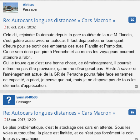
t
Airbus
Passager
Cita
Re: Autocars longues distances « Cars Macron »
18 oct. 2017, 10:32
M
Cela dit, rejoindre l'autoroute depuis la gare routière de la rue M Flandin,
e
s
c'est galère aussi avec un autocar. Il faut déjà parfois un bon quart
s
d'heure pour se sortir des embarras des rues Flandin et Pompidou.
a
Ca ne sera donc pas pire à Perrache et au moins les voyageurs pourront
g
attendre à l'abri.
e
Oui je trouve que c'est une bonne chose, ce déménagement, il pourrait
n
o
même ne pas être provisoire, ça ne me dérangerait pas. Reste à savoir si
n
l'aménagement actuel de la GR de Perrache pourra faire face en termes
l
de capacité, a priori, je pense que oui, mais je ne dispose pas de tous les
u
éléments d'appréciation.
au
t
yanns040586
Passager
Cita
Re: Autocars longues distances « Cars Macron »
18 oct. 2017, 12:20
M
Le plus problématique, c'est le stockage des cars en attente. Sous les
e
s
voies autoroutière, la place est limitée, et ce n'est pas forcément le coin
s
le plus sympathique.