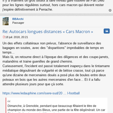
Il y a vraiment un gros boulot à faire niveau gare routière de Part Dieu
n
pour les lignes régulières surtout, hors cars macron qui doivent rester
l
j'espère définitivement à Perrache.
u
au
t
BBArchi
Passager
Cita
Re: Autocars longues distances « Cars Macron »
18 juil. 2018, 20:21
M
Un des effets collatéraux non prévus, l'absence de surveillance des
e
s
bagages en soutes, avec des "disparitions" improbables de temps en
s
temps...
a
Mais là, on retourne direct à l'époque des diligences et des coupe-jarrets,
g
malandrins et traine guenilles de grand chemins.
e
Curieusement, l'incident est passé totalement inaperçu dans le tintamarre
n
o
médiatique dégoulinant de vulgarité et de bétise crasse, tout çà parce
n
qu'une dizaine de mercenaires doués a posé plus de boules entre deux
l
poteaux en bois que les autres mercenaires d'en face... Et il a fallu
u
attendre plusieurs jours pour que çà sorte.
https://www.ledauphine.com/isere-sud/20 ... l-football
Dimanche, à Grenoble, pendant que beaucoup fêtaient le titre de
champion du monde des Bleus, une partie de la fête dégénérait. Un car