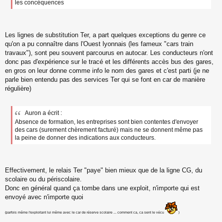
u
les concéquences
Les lignes de substitution Ter, a part quelques exceptions du genre ce
qu'on a pu connaître dans l'Ouest lyonnais (les fameux "cars train
travaux"), sont peu souvent parcourus en autocar. Les conducteurs n'ont
donc pas d'expérience sur le tracé et les différents accès bus des gares,
en gros on leur donne comme info le nom des gares et c'est parti (je ne
parle bien entendu pas des services Ter qui se font en car de manière
régulière)
Auron a écrit :
Absence de formation, les entreprises sont bien contentes d'envoyer
des cars (surement chèrement facturé) mais ne se donnent même pas
la peine de donner des indications aux conducteurs.
Effectivement, le relais Ter "paye" bien mieux que de la ligne CG, du
scolaire ou du périscolaire.
Donc en général quand ça tombe dans une exploit, n'importe qui est
envoyé avec n'importe quoi
(parfois même l'exploitant lui même avec le car de réserve scolaire ... comment ca, ca sent le vécu
)