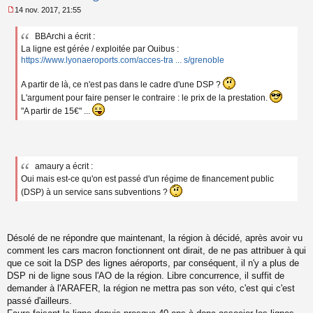
14 nov. 2017, 21:55
M
e
BBArchi a écrit :
s
La ligne est gérée / exploitée par Ouibus :
s
a
https://www.lyonaeroports.com/acces-tra ... s/grenoble
g
e
A partir de là, ce n'est pas dans le cadre d'une DSP ?
n
L'argument pour faire penser le contraire : le prix de la prestation.
o
"A partir de 15€" ...
n
l
u
amaury a écrit :
Oui mais est-ce qu'on est passé d'un régime de financement public
(DSP) à un service sans subventions ?
Désolé de ne répondre que maintenant, la région à décidé, après avoir vu
comment les cars macron fonctionnent ont dirait, de ne pas attribuer à qui
que ce soit la DSP des lignes aéroports, par conséquent, il n'y a plus de
DSP ni de ligne sous l'AO de la région. Libre concurrence, il suffit de
demander à l'ARAFER, la région ne mettra pas son véto, c'est qui c'est
passé d'ailleurs.