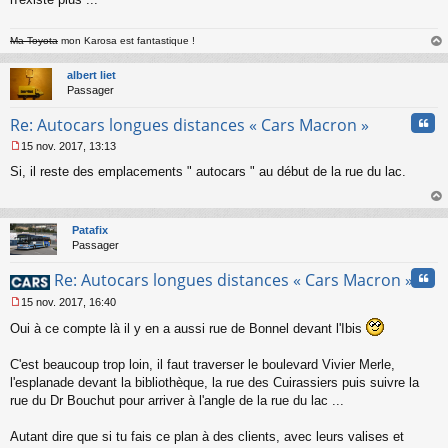
Ma Toyota
mon Karosa est fantastique !
au
t
albert liet
Passager
Cita
Re: Autocars longues distances « Cars Macron »
15 nov. 2017, 13:13
M
Si, il reste des emplacements " autocars " au début de la rue du lac.
e
s
s
au
a
t
Patafix
g
Passager
e
n
Cita
Re: Autocars longues distances « Cars Macron »
o
n
15 nov. 2017, 16:40
l
M
u
Oui à ce compte là il y en a aussi rue de Bonnel devant l'Ibis
e
s
s
C'est beaucoup trop loin, il faut traverser le boulevard Vivier Merle,
a
l'esplanade devant la bibliothèque, la rue des Cuirassiers puis suivre la
g
rue du Dr Bouchut pour arriver à l'angle de la rue du lac ...
e
n
o
Autant dire que si tu fais ce plan à des clients, avec leurs valises et
n