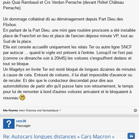
puis Quai Rambaud et Crs Verdun Perrache (devant l'hôtel Château
Perrache).
Un dommage collatéral dû au déménagement depuis Part Dieu des
Flixbus.
En parlant de la Part Dieu, une mini gare routière provisoire a été installée
place de Francfort en lieu et place de l'ancien dépose minute VP, tout au
Sud de la place.
Elle est censée accueillir uniquement les relais Ter ou autre ligne SNCF
par autocar ... quand le vigile est présent à l'entrée. Lorsqu'il ne l'est pas
(comme ce dimanche soir à 20h45) les voitures s'engouffrent dedans et
tout se bloque.
Un Magelys en livrée Ter est resté bloqué de longues dizaines de minutes
à cause de cela. Entouré de voitures, il lui était impossible d'avancer ou
de reculer. Et dès que le conducteur descendait pour dire aux
automobilistes de partir afin qu'il puisse faire son retournement, le temps
pour lui de remonter à bord d'autres voitures arrivaient et le bloquaient à
nouveau
Ma Toyota
mon Karosa est fantastique !
au
t
rem38
Passager
Cita
Re: Autocars longues distances « Cars Macron »