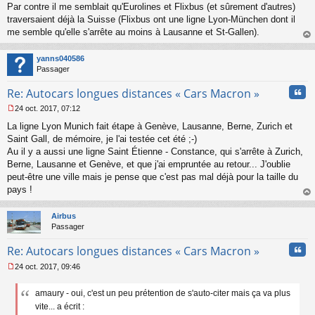
Par contre il me semblait qu'Eurolines et Flixbus (et sûrement d'autres)
n
o
traversaient déjà la Suisse (Flixbus ont une ligne Lyon-München dont il
n
me semble qu'elle s'arrête au moins à Lausanne et St-Gallen).
l
au
u
t
yanns040586
Passager
Cita
Re: Autocars longues distances « Cars Macron »
24 oct. 2017, 07:12
M
La ligne Lyon Munich fait étape à Genève, Lausanne, Berne, Zurich et
e
s
Saint Gall, de mémoire, je l'ai testée cet été ;-)
s
Au il y a aussi une ligne Saint Étienne - Constance, qui s'arrête à Zurich,
a
Berne, Lausanne et Genève, et que j'ai empruntée au retour... J'oublie
g
peut-être une ville mais je pense que c'est pas mal déjà pour la taille du
e
pays !
n
o
au
n
t
Airbus
l
Passager
u
Cita
Re: Autocars longues distances « Cars Macron »
24 oct. 2017, 09:46
M
e
amaury - oui, c'est un peu prétention de s'auto-citer mais ça va plus
s
s
vite... a écrit :