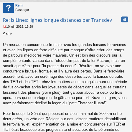
t
Rémi
Passager
Cita
Re: IsiLines: lignes longue distances par Transdev
10 juin 2015, 13:29
M
Salut
e
s
s
Un réseau en concurrence frontale avec les grandes liaisons ferroviaires
a
et avec les lignes en forte difficulté par manque d'offre et/ou des temps
g
de parcours médiocres voire mauvais. On est loin des discours sur la
e
complémentarité vantée dans l'étude d'impact de la loi Macron, mais on
n
o
savait que c'était pour "la presse du coeur". Résultat, on va avoir une
n
concurrence brutale, frontale, et il y aura des pertes. Dans le ferroviaire
l
assurément, avec un écrémage des dessertes avec la baisse du trafic
u
des TER et des TET ; chez les routiers aussi puisqu'on aura une période
de fusion-rachat après les joyeusetés de départ dans lesquelles certains
laisseront des plumes (voire plus), tout ça pour aboutir à deux ou trois
opérateurs qui se partageront le gâteau au prix fort. Bravo les gars, vous
avez parfaitement décliné la leçon du "petit Thatcher illustré".
Pour le coup, le Sénat qui proposait un seuil minimal de 200 km entre
deux arrêts, un véto des Régions sur des liaisons routières déstabilisant
le ferroviaire, et l'expérimentation de la mise en concurrence sur TER et
TET était beaucoup plus progressiste et soucieux de la pérennité du