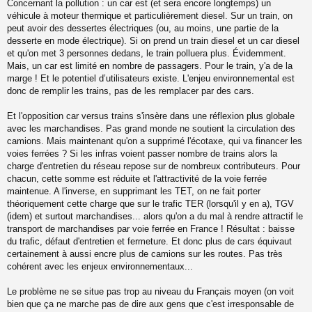
Concernant la pollution : un car est (et sera encore longtemps) un
véhicule à moteur thermique et particulièrement diesel. Sur un train, on
peut avoir des dessertes électriques (ou, au moins, une partie de la
desserte en mode électrique). Si on prend un train diesel et un car diesel
et qu'on met 3 personnes dedans, le train polluera plus. Évidemment.
Mais, un car est limité en nombre de passagers. Pour le train, y'a de la
marge ! Et le potentiel d’utilisateurs existe. L'enjeu environnemental est
donc de remplir les trains, pas de les remplacer par des cars.
Et l'opposition car versus trains s'insère dans une réflexion plus globale
avec les marchandises. Pas grand monde ne soutient la circulation des
camions. Mais maintenant qu'on a supprimé l'écotaxe, qui va financer les
voies ferrées ? Si les infras voient passer nombre de trains alors la
charge d'entretien du réseau repose sur de nombreux contributeurs. Pour
chacun, cette somme est réduite et l'attractivité de la voie ferrée
maintenue. A l'inverse, en supprimant les TET, on ne fait porter
théoriquement cette charge que sur le trafic TER (lorsqu'il y en a), TGV
(idem) et surtout marchandises... alors qu'on a du mal à rendre attractif le
transport de marchandises par voie ferrée en France ! Résultat : baisse
du trafic, défaut d'entretien et fermeture. Et donc plus de cars équivaut
certainement à aussi encre plus de camions sur les routes. Pas très
cohérent avec les enjeux environnementaux...
Le problème ne se situe pas trop au niveau du Français moyen (on voit
bien que ça ne marche pas de dire aux gens que c'est irresponsable de