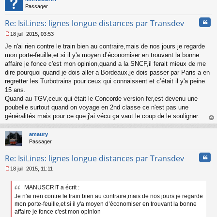
Passager
Cita
Re: IsiLines: lignes longue distances par Transdev
18 juil. 2015, 03:53
M
Je n'ai rien contre le train bien au contraire,mais de nos jours je regarde
e
s
mon porte-feuille,et si il y'a moyen d’économiser en trouvant la bonne
s
affaire je fonce c'est mon opinion,quand a la SNCF,il ferait mieux de me
a
dire pourquoi quand je dois aller a Bordeaux,je dois passer par Paris a en
g
regretter les Turbotrains pour ceux qui connaissent et c’était il y'a peine
e
15 ans.
n
o
Quand au TGV,ceux qui était le Concorde version fer,est devenu une
n
poubelle surtout quand on voyage en 2nd classe ce n'est pas une
l
généralités mais pour ce que j'ai vécu ça vaut le coup de le souligner.
u
au
t
amaury
Passager
Cita
Re: IsiLines: lignes longue distances par Transdev
18 juil. 2015, 11:11
M
e
MANUSCRIT a écrit :
s
Je n'ai rien contre le train bien au contraire,mais de nos jours je regarde
s
a
mon porte-feuille,et si il y'a moyen d’économiser en trouvant la bonne
g
affaire je fonce c'est mon opinion