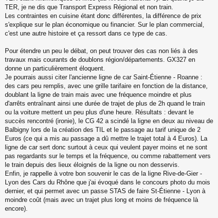
TER, je ne dis que Transport Express Régional et non train.
Les contraintes en cuisine étant donc différentes, la différence de prix
s'explique sur le plan économique ou financier. Sur le plan commercial,
c'est une autre histoire et ça ressort dans ce type de cas.
Pour étendre un peu le débat, on peut trouver des cas non liés à des
travaux mais courants de doublons région/départements. GX327 en
donne un particulièrement éloquent.
Je pourrais aussi citer l'ancienne ligne de car Saint-Étienne - Roanne :
des cars peu remplis, avec une grille tarifaire en fonction de la distance,
doublant la ligne de train mais avec une fréquence moindre et plus
d'arrêts entraînant ainsi une durée de trajet de plus de 2h quand le train
ou la voiture mettent un peu plus d'une heure. Résultats : devant le
succès rencontré (ironie), le CG 42 a scindé la ligne en deux au niveau de
Balbigny lors de la création des TIL et le passage au tarif unique de 2
Euros (ce qui a mis au passage a dû mettre le trajet total à 4 Euros). La
ligne de car sert donc surtout à ceux qui veulent payer moins et ne sont
pas regardants sur le temps et la fréquence, ou comme rabattement vers
le train depuis des lieux éloignés de la ligne ou non desservis.
Enfin, je rappelle à votre bon souvenir le cas de la ligne Rive-de-Gier -
Lyon des Cars du Rhône que j'ai évoqué dans le concours photo du mois
dernier, et qui permet avec un passe STAS de faire St-Étienne - Lyon à
moindre coût (mais avec un trajet plus long et moins de fréquence là
encore).