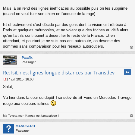
Mais là on rend des lignes inefficaces au possible puis on les supprime
(quand on veut tuer son chien on l'accuse de la rage).
Et effectivement c'est décidé par des gens dont la vision est rétrécie à
Paris et quelques métropoles, et ne voient que des friches au délà alors
qu'en fait ils contribuent à désertifier le reste de la France. Et en
attendant, et pourtant je ne suis pas anti-autoroute, on deverse des
sommes sans comparaison pour les réseaux autoroutiers.
au
t
Patafix
Passager
Cita
Re: IsiLines: lignes longue distances par Transdev
17 juil. 2015, 16:08
M
Salut,
e
s
s
Vu hier dans la cour du dépôt Transdev de St Fons un Mercedes Travego
a
rouge aux couleurs isilines
g
e
n
Ma Toyota
mon Karosa est fantastique !
o
au
n
t
MANUSCRIT
l
Passager
u