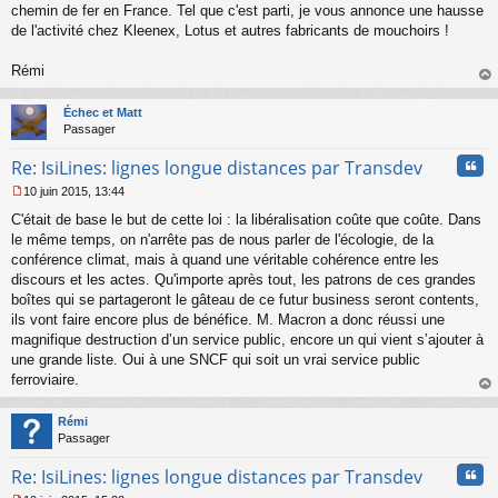
chemin de fer en France. Tel que c'est parti, je vous annonce une hausse
de l'activité chez Kleenex, Lotus et autres fabricants de mouchoirs !
Rémi
au
t
Échec et Matt
Passager
Cita
Re: IsiLines: lignes longue distances par Transdev
10 juin 2015, 13:44
M
C'était de base le but de cette loi : la libéralisation coûte que coûte. Dans
e
s
le même temps, on n'arrête pas de nous parler de l'écologie, de la
s
conférence climat, mais à quand une véritable cohérence entre les
a
discours et les actes. Qu'importe après tout, les patrons de ces grandes
g
boîtes qui se partageront le gâteau de ce futur business seront contents,
e
ils vont faire encore plus de bénéfice. M. Macron a donc réussi une
n
o
magnifique destruction d’un service public, encore un qui vient s’ajouter à
n
une grande liste. Oui à une SNCF qui soit un vrai service public
l
ferroviaire.
u
au
t
Rémi
Passager
Cita
Re: IsiLines: lignes longue distances par Transdev