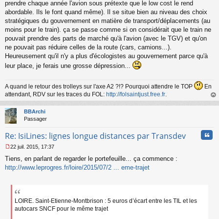
prendre chaque année l'avion sous prétexte que le low cost le rend
abordable. Ils le font quand même). Il se situe bien au niveau des choix
stratégiques du gouvernement en matière de transport/déplacements (au
moins pour le train). ça se passe comme si on considérait que le train ne
pouvait prendre des parts de marché qu'à l'avion (avec le TGV) et qu'on
ne pouvait pas réduire celles de la route (cars, camions...).
Heureusement qu'il n'y a plus d'écologistes au gouvernement parce qu'à
leur place, je ferais une grosse dépression...
A quand le retour des trolleys sur l'axe A2 ?!? Pourquoi attendre le TOP
En
attendant, RDV sur les traces du FOL:
http://folsaintjust.free.fr
.
au
t
BBArchi
Passager
Cita
Re: IsiLines: lignes longue distances par Transdev
22 juil. 2015, 17:37
M
Tiens, en parlant de regarder le portefeuille... ça commence :
e
s
http://www.leprogres.fr/loire/2015/07/2 ... eme-trajet
s
a
g
e
LOIRE. Saint-Etienne-Montbrison : 5 euros d’écart entre les TIL et les
n
autocars SNCF pour le même trajet
o
n