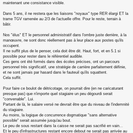
s
maintenant une consistance visible.
a
g
Dans 5 ans, il ne restera que les liaisons "noyaux" type RER élargi ET la
e
trame TGV ramenée au 2/3 de l'actuelle offre. Pour le reste, terrain à
n
o
bâtir.
n
l
Nos "élus" ET le personnel administratif dans l'ombre juste derrière, à la
u
manœuvre, ne sont donc réellement pas à leur place aux postes qu'ils
occupent.
Il ne suffit plus de le penser, cela doit être dit. Haut, fort, et en 5.1 si
possible pour rester dans le référentiel audible.
Ces gens ont été formés dans des écoles précises, ont un parcours
personnel très significatif, une stratégie de carrière parfaitement définie,
et ne sont jamais par hasard dans le fauteuil qu'ils squattent.
Cela suffit.
Pour faire ce boulot de détricotage, on pourrait dire (en ne caricaturant
presque pas) que n'importe quel stagiaire un peu dégourdi serait
"convenable". Lui.
Partant de là, le salaire versé ne devrait être que du niveau de l'indemnité
du stagiaire.
Au moins, la logique de concurrence dogmatique "sans alternative
possible" serait assumée jusqu'au bout.
Le peu de sous restant dans la caisse ne serait pas sacrifié en vain...
Et le peu d'infrastructures restant encore debout ne serait pas arrivée au