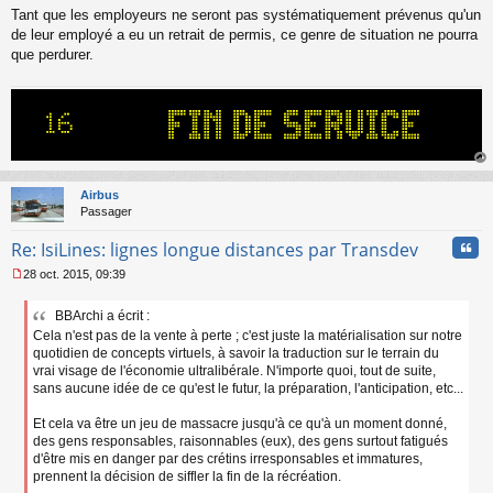
Tant que les employeurs ne seront pas systématiquement prévenus qu'un
n
o
de leur employé a eu un retrait de permis, ce genre de situation ne pourra
n
que perdurer.
l
u
au
t
Airbus
Passager
Cita
Re: IsiLines: lignes longue distances par Transdev
28 oct. 2015, 09:39
M
e
BBArchi a écrit :
s
Cela n'est pas de la vente à perte ; c'est juste la matérialisation sur notre
s
a
quotidien de concepts virtuels, à savoir la traduction sur le terrain du
g
vrai visage de l'économie ultralibérale. N'importe quoi, tout de suite,
e
sans aucune idée de ce qu'est le futur, la préparation, l'anticipation, etc...
n
o
Et cela va être un jeu de massacre jusqu'à ce qu'à un moment donné,
n
des gens responsables, raisonnables (eux), des gens surtout fatigués
l
d'être mis en danger par des crétins irresponsables et immatures,
u
prennent la décision de siffler la fin de la récréation.