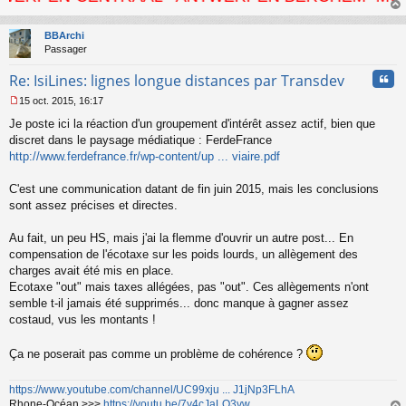
au
t
BBArchi
Passager
Cita
Re: IsiLines: lignes longue distances par Transdev
15 oct. 2015, 16:17
M
Je poste ici la réaction d'un groupement d'intérêt assez actif, bien que
e
s
discret dans le paysage médiatique : FerdeFrance
s
http://www.ferdefrance.fr/wp-content/up ... viaire.pdf
a
g
C'est une communication datant de fin juin 2015, mais les conclusions
e
sont assez précises et directes.
n
o
n
Au fait, un peu HS, mais j'ai la flemme d'ouvrir un autre post... En
l
compensation de l'écotaxe sur les poids lourds, un allègement des
u
charges avait été mis en place.
Ecotaxe "out" mais taxes allégées, pas "out". Ces allègements n'ont
semble t-il jamais été supprimés... donc manque à gagner assez
costaud, vus les montants !
Ça ne poserait pas comme un problème de cohérence ?
https://www.youtube.com/channel/UC99xju ... J1jNp3FLhA
Rhone-Océan >>>
https://youtu.be/7y4cJaLO3vw