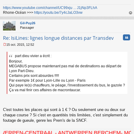
https://www.youtube.com/channel/UC99xju ... J1jNp3FLhA
Rhone-Océan >>>
https://youtu.be/7y4cJaLO3vw
au
t
Gil-Puy26
Passager
Cita
Re: IsiLines: lignes longue distances par Transdev
15 oct. 2015, 12:52
M
e
part dieu vivier a écrit :
s
Bonjour,
s
a
MEGABUS propose maintenant pas mal de destinations au départ de
g
Lyon Part-Dieu.
e
Certains prix sont absurdes !!!!!
n
Par exemple 1€ pour Lyon-Lille ou Lyon - Paris
o
Qui paye le(s) chauffeurs, le péage, l'investissement du bus, le gazole ?
n
Ça va mal finir ces affaires de macrontaucar.
l
u
C'est toutes les places qui sont à 1 € ? Ou seulement une ou deux sur
chaque course ? Si c'est en quantités très limitées, c'est simplement du
foutage de gueule, genre les Prem's de la SNCF.
CENTRAAL - ANTWERPEN BERCHEM- MORTSEL - HO