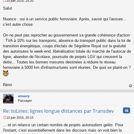
10 juin 2015, 15:20
M
Salut
e
s
s
Nuance : oui à un service public ferroviaire. Après, savoir qui l'assure...
a
c'est autre chose.
g
e
On ne peut pas reprocher au gouvernement sa grande cohérence d'action
n
o
: TVA à 10% sur les transports, absence du transport public dans la loi de
n
transition énergétique, coups d'éclats de Ségolène Royal sur la gratuité
l
des autoroutes le week-end, libéralisation totale du marché de l'autocar de
u
ligne, abandon de l'écotaxe, poursuite de projets LGV qui creusent la
dette... Toutes les bonnes mesures destinées à réduire le réseau
ferroviaire à 5000 km d'infrastructures sont réunies. De quoi se plaint-on ?
Rémi
au
t
amaury
Passager
Cita
Re: IsiLines: lignes longue distances par Transdev
10 juin 2015, 20:15
M
... et on relance un certain nombre de projets autoroutiers gelés. Pour
e
s
l'instant, c'est essentiellement dans les discours mais on voit bien la