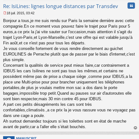
Cita
Re: IsiLines: lignes longue distances par Transdev
18 juil. 2015, 03:42
M
Bonjour a tous,je me suis rendu sur Paris la semaine dernière avec cette
e
s
compagnie.En ce moment vous pouvez faire le trajet pour Paris pour 5
s
euros,a ce prix la j'ai vite sauter sur l'occasion,mais attention il s'agit du
a
trajet Lyon-Paris,et Lyon-Marseille,c'est une offre qui est valable jusqu’à
g
Fin août,et ce n'est pas pour tous les départs.
e
Je vous conseille fortement de vous rendre directement au guichet
n
o
EUROLINES de Perrache plutôt que de passer par le biais d'internet,c'est
n
plus simple.
l
Concernant la qualités de service peut mieux faire,car contrairement a
u
IDBUS les cars Isilines ne sont pas tous les mêmes,et certains ne
possèdent même pas de prise a chaque siège ,comme pour IDBUS,a la
place une Multi-prise pour pour brancher uniquement les téléphones
portables,de plus je voulais mettre mon sac a dos dans le porte
bagages,impossible trop petit.Quand au pauses sur air d'autoroutes elle
sont bien respecter,mais 30 min contre 45 pour IDBUS.
A part ces petits désagréments les cars sont très
confortables,climatisés.,a ce prix la je vous rassure vous ne voyagez pas
dans une cage a poule.
Ah surtout demandez toujours si les toilettes sont en état de marche
avant de partir,car a l'aller elle s’était bouchés.
au
t
MANUSCRIT