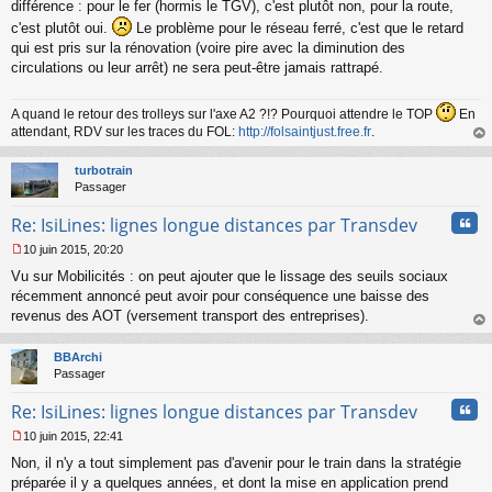
s
différence : pour le fer (hormis le TGV), c'est plutôt non, pour la route,
a
c'est plutôt oui.
Le problème pour le réseau ferré, c'est que le retard
g
qui est pris sur la rénovation (voire pire avec la diminution des
e
circulations ou leur arrêt) ne sera peut-être jamais rattrapé.
n
o
n
A quand le retour des trolleys sur l'axe A2 ?!? Pourquoi attendre le TOP
En
l
attendant, RDV sur les traces du FOL:
http://folsaintjust.free.fr
.
u
au
t
turbotrain
Passager
Cita
Re: IsiLines: lignes longue distances par Transdev
10 juin 2015, 20:20
M
Vu sur Mobilicités : on peut ajouter que le lissage des seuils sociaux
e
s
récemment annoncé peut avoir pour conséquence une baisse des
s
revenus des AOT (versement transport des entreprises).
a
au
g
t
BBArchi
e
Passager
n
o
Cita
Re: IsiLines: lignes longue distances par Transdev
n
l
10 juin 2015, 22:41
u
M
Non, il n'y a tout simplement pas d'avenir pour le train dans la stratégie
e
s
préparée il y a quelques années, et dont la mise en application prend