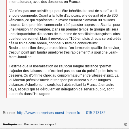
internationaux, avec des dessertes en France.
"Ce n'est pas une activité qui peut être bénéficiaire tout de suite", a-t-il
encore commenté. Quant à la flotte d'autocars, elle devrait être de 300
véhicules, ce qui représente un investissement d'environ 90 millions
d'euros. Une première commande a été passée auprès de Scania, pour
une livraison fin novembre. Dans un premier temps, le groupe utilisera
une cinquantaine d'autocars de tourisme de ses filiales françaises, ainsi
que leur personnel. Mais il prévoit que "150 emplois directs seront créés
dès la fin de cette année, dont deux tiers de conducteurs".
Reste la question des gares routières: "en termes de qualité de service,
c'est un point qu'il faudra améliorer très rapidement", a souligné Jean-
Marc Janaillac.
Il estime que la libéralisation de l'autocar longue distance "permet
d'ajouter des liaisons qui n'existent pas, ou sur du point à point très mal
desservi. Ou d'offrir le choix au consommateur" entre vitesse et prix. La
loi Macron prévoit d'ouvrir le transport par autocar sur les longues
distances. Actuellement, seuls les trajets reliant la France à un autre
pays, et ceux qui se déroulent en délégation de service public, sont
autorisés dans l'Hexagone.
Source:
http://www.entreprises.ouest-france.fr/ ... 015-213182
Ma Toyota
mon Karosa est fantastique !
au