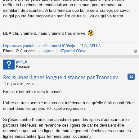
arrêter la boucherie et renationaliser un minimum pour retrouver un
semblant de sécurité... A la différence que là, je serai curieux de savoir
ce qui pourra être proposé en matière de train... vu ce qui va rester.
BBArchi, vraiment, mais vraiment très énervé.
https://www.youtube.com/channel/UC99xju ... J1jNp3FLhA
Rhone-Océan >>>
https://youtu.be/7y4cJaLO3vw
au
t
phili_b
Passager
Cita
Re: IsiLines: lignes longue distances par Transdev
11 juin 2015, 22:39
M
En fait c'est retour vers le passé.
e
s
s
L'offre de train semble maintenant inférieure à ce qu'elle était quand j'étais
a
enfant dans les années 70 : quelle régression.
g
e
Si j'étais contre l'interdiction anachroniques des lignes d'autocar sur les
n
o
parcours intérieurs, en revanche ces lignes de car ne devraient être
n
autorisées que sur les lignes de train largement bénéficiaires ou sur les
l
lignes inexistantes (pas fermées pour l'occasion).
u