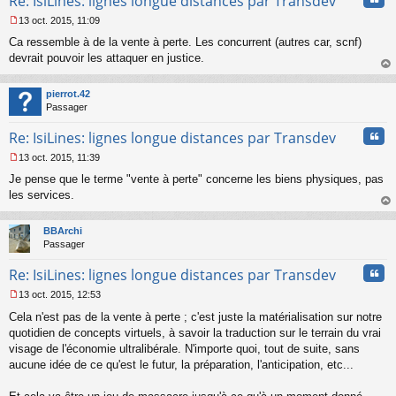
Re: IsiLines: lignes longue distances par Transdev
13 oct. 2015, 11:09
M
Ca ressemble à de la vente à perte. Les concurrent (autres car, scnf)
e
s
devrait pouvoir les attaquer en justice.
s
au
a
t
pierrot.42
g
Passager
e
n
Cita
Re: IsiLines: lignes longue distances par Transdev
o
n
13 oct. 2015, 11:39
l
M
u
Je pense que le terme "vente à perte" concerne les biens physiques, pas
e
s
les services.
s
au
a
t
BBArchi
g
Passager
e
n
Cita
Re: IsiLines: lignes longue distances par Transdev
o
n
13 oct. 2015, 12:53
l
M
u
Cela n'est pas de la vente à perte ; c'est juste la matérialisation sur notre
e
s
quotidien de concepts virtuels, à savoir la traduction sur le terrain du vrai
s
visage de l'économie ultralibérale. N'importe quoi, tout de suite, sans
a
aucune idée de ce qu'est le futur, la préparation, l'anticipation, etc...
g
e