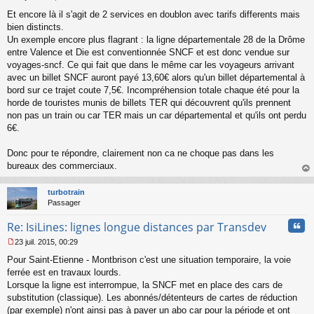
M
Et encore là il s'agit de 2 services en doublon avec tarifs differents mais
e
s
bien distincts.
s
Un exemple encore plus flagrant : la ligne départementale 28 de la Drôme
a
entre Valence et Die est conventionnée SNCF et est donc vendue sur
g
voyages-sncf. Ce qui fait que dans le même car les voyageurs arrivant
e
avec un billet SNCF auront payé 13,60€ alors qu'un billet départemental à
n
o
bord sur ce trajet coute 7,5€. Incompréhension totale chaque été pour la
n
horde de touristes munis de billets TER qui découvrent qu'ils prennent
l
non pas un train ou car TER mais un car départemental et qu'ils ont perdu
u
6€.
Donc pour te répondre, clairement non ca ne choque pas dans les
bureaux des commerciaux.
au
t
turbotrain
Passager
Cita
Re: IsiLines: lignes longue distances par Transdev
23 juil. 2015, 00:29
M
Pour Saint-Etienne - Montbrison c'est une situation temporaire, la voie
e
s
ferrée est en travaux lourds.
s
Lorsque la ligne est interrompue, la SNCF met en place des cars de
a
substitution (classique). Les abonnés/détenteurs de cartes de réduction
g
(par exemple) n'ont ainsi pas à payer un abo car pour la période et ont
e