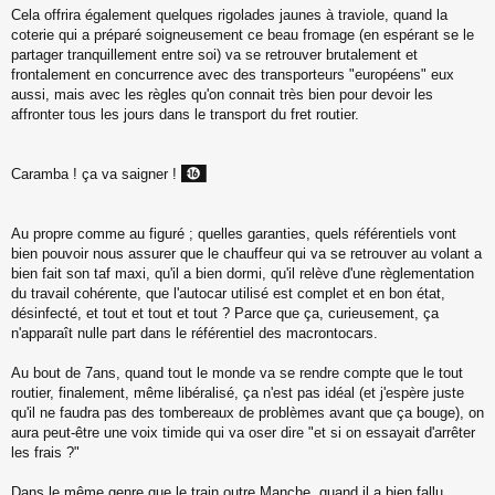
Cela offrira également quelques rigolades jaunes à traviole, quand la
coterie qui a préparé soigneusement ce beau fromage (en espérant se le
partager tranquillement entre soi) va se retrouver brutalement et
frontalement en concurrence avec des transporteurs "européens" eux
aussi, mais avec les règles qu'on connait très bien pour devoir les
affronter tous les jours dans le transport du fret routier.
Caramba ! ça va saigner !
Au propre comme au figuré ; quelles garanties, quels référentiels vont
bien pouvoir nous assurer que le chauffeur qui va se retrouver au volant a
bien fait son taf maxi, qu'il a bien dormi, qu'il relève d'une règlementation
du travail cohérente, que l'autocar utilisé est complet et en bon état,
désinfecté, et tout et tout et tout ? Parce que ça, curieusement, ça
n'apparaît nulle part dans le référentiel des macrontocars.
Au bout de 7ans, quand tout le monde va se rendre compte que le tout
routier, finalement, même libéralisé, ça n'est pas idéal (et j'espère juste
qu'il ne faudra pas des tombereaux de problèmes avant que ça bouge), on
aura peut-être une voix timide qui va oser dire "et si on essayait d'arrêter
les frais ?"
Dans le même genre que le train outre Manche, quand il a bien fallu