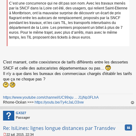
C’est une concurrence qui ne dit pas son nom. Avec les travaux menés
l
par la SNCF dans la Loire cet été, des usagers, qui relient Saint-Etienne
u
à Montbrison, ont la mauvaise surprise de découvrir un écart de prix
flagrant entre les autocars de remplacement, proposés par la SNCF
pendant les travaux, et les cars TIL, les transports interurbains du
département de la Loire. Les premiers proposent un billet à plus de 7
euros. Pour le même trajet, avec plus d’arrêts, mais avec le même
temps, les TIL proposent des tickets à deux euros.
C'est marrant, cette coexistence de tarifs différents entre les dessertes
SNCF et celle des autocaristes départementaux ou pas...
Il n'y a que dans les bureaux des commerciaux chargés d'établir les tarifs
que ça ne choque pas ?
https://www.youtube.com/channel/UC99xju ... J1jNp3FLhA
Rhone-Océan >>>
https://youtu.be/7y4cJaLO3vw
au
t
GX327
Passager
Cita
Re: IsiLines: lignes longue distances par Transdev
22 juil. 2015, 22:34