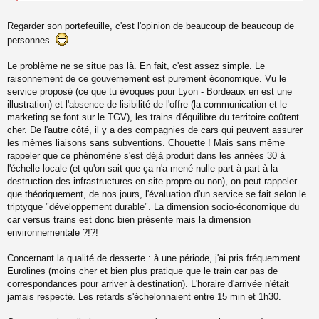
e
n
o
Regarder son portefeuille, c'est l'opinion de beaucoup de beaucoup de
n
personnes.
l
u
Le problème ne se situe pas là. En fait, c'est assez simple. Le
raisonnement de ce gouvernement est purement économique. Vu le
service proposé (ce que tu évoques pour Lyon - Bordeaux en est une
illustration) et l'absence de lisibilité de l'offre (la communication et le
marketing se font sur le TGV), les trains d'équilibre du territoire coûtent
cher. De l'autre côté, il y a des compagnies de cars qui peuvent assurer
les mêmes liaisons sans subventions. Chouette ! Mais sans même
rappeler que ce phénomène s'est déjà produit dans les années 30 à
l'échelle locale (et qu'on sait que ça n'a mené nulle part à part à la
destruction des infrastructures en site propre ou non), on peut rappeler
que théoriquement, de nos jours, l'évaluation d'un service se fait selon le
triptyque "développement durable". La dimension socio-économique du
car versus trains est donc bien présente mais la dimension
environnementale ?!?!
Concernant la qualité de desserte : à une période, j'ai pris fréquemment
Eurolines (moins cher et bien plus pratique que le train car pas de
correspondances pour arriver à destination). L'horaire d'arrivée n'était
jamais respecté. Les retards s'échelonnaient entre 15 min et 1h30.