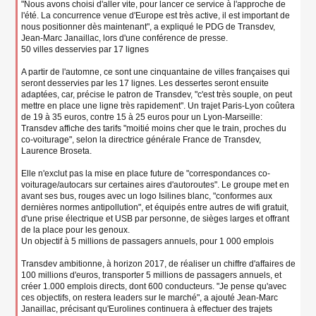
"Nous avons choisi d'aller vite, pour lancer ce service à l'approche de
l'été. La concurrence venue d'Europe est très active, il est important de
nous positionner dès maintenant", a expliqué le PDG de Transdev,
Jean-Marc Janaillac, lors d'une conférence de presse.
50 villes desservies par 17 lignes
A partir de l'automne, ce sont une cinquantaine de villes françaises qui
seront desservies par les 17 lignes. Les dessertes seront ensuite
adaptées, car, précise le patron de Transdev, "c'est très souple, on peut
mettre en place une ligne très rapidement". Un trajet Paris-Lyon coûtera
de 19 à 35 euros, contre 15 à 25 euros pour un Lyon-Marseille:
Transdev affiche des tarifs "moitié moins cher que le train, proches du
co-voiturage", selon la directrice générale France de Transdev,
Laurence Broseta.
Elle n'exclut pas la mise en place future de "correspondances co-
voiturage/autocars sur certaines aires d'autoroutes". Le groupe met en
avant ses bus, rouges avec un logo Isilines blanc, "conformes aux
dernières normes antipollution", et équipés entre autres de wifi gratuit,
d'une prise électrique et USB par personne, de sièges larges et offrant
de la place pour les genoux.
Un objectif à 5 millions de passagers annuels, pour 1 000 emplois
Transdev ambitionne, à horizon 2017, de réaliser un chiffre d'affaires de
100 millions d'euros, transporter 5 millions de passagers annuels, et
créer 1.000 emplois directs, dont 600 conducteurs. "Je pense qu'avec
ces objectifs, on restera leaders sur le marché", a ajouté Jean-Marc
Janaillac, précisant qu'Eurolines continuera à effectuer des trajets