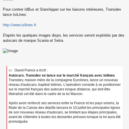
s
s
Pour contrer IdBus et Starshipper sur les liaisons intérieures, Transdev
a
lance IsiLines:
g
e
http://www.isilines.fr
n
o
n
D'après les quelques images dispo, les services seront exploités par des
l
autocars de marque Scania et Setra.
u
Ouest France a écrit :
Autocars. Transdev se lance sur le marché français avec Isilines
Transdev, maison mère de la compagnie Eurolines, lance un nouveau
réseau d'autocars, baptisé Isilines. L'opération consiste à se positionner
sur le marché français des autocars longue distance, qui doit être
libéralisé cet été dans le cadre de la loi Macron.
Après avoir renforcé ses services entre la France et les pays voisins, la
filiale de la Caisse des dépôts lancera le 10 juillet les principales lignes
de son nouveau réseau d'autocars, se limitant aux étapes principales,
avant de s'étendre à toutes les dessertes prévues lorsque la loi aura été
promulguée.