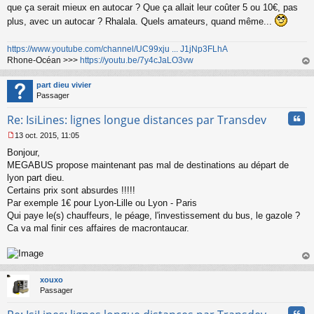
que ça serait mieux en autocar ? Que ça allait leur coûter 5 ou 10€, pas
plus, avec un autocar ? Rhalala. Quels amateurs, quand même...
https://www.youtube.com/channel/UC99xju ... J1jNp3FLhA
Rhone-Océan >>>
https://youtu.be/7y4cJaLO3vw
au
t
part dieu vivier
Passager
Cita
Re: IsiLines: lignes longue distances par Transdev
13 oct. 2015, 11:05
M
Bonjour,
e
s
MEGABUS propose maintenant pas mal de destinations au départ de
s
lyon part dieu.
a
Certains prix sont absurdes !!!!!
g
Par exemple 1€ pour Lyon-Lille ou Lyon - Paris
e
Qui paye le(s) chauffeurs, le péage, l'investissement du bus, le gazole ?
n
o
Ca va mal finir ces affaires de macrontaucar.
n
l
u
au
t
xouxo
Passager
Cita