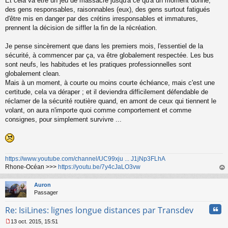
Et cela va être un jeu de massacre jusqu'à ce qu'à un moment donné,
n
o
des gens responsables, raisonnables (eux), des gens surtout fatigués
n
d'être mis en danger par des crétins irresponsables et immatures,
l
prennent la décision de siffler la fin de la récréation.
u
Je pense sincèrement que dans les premiers mois, l'essentiel de la
sécurité, à commencer par ça, va être globalement respectée. Les bus
sont neufs, les habitudes et les pratiques professionnelles sont
globalement clean.
Mais à un moment, à courte ou moins courte échéance, mais c'est une
certitude, cela va déraper ; et il deviendra difficilement défendable de
réclamer de la sécurité routière quand, en amont de ceux qui tiennent le
volant, on aura n'importe quoi comme comportement et comme
consignes, pour simplement survivre ...
https://www.youtube.com/channel/UC99xju ... J1jNp3FLhA
Rhone-Océan >>>
https://youtu.be/7y4cJaLO3vw
au
t
Auron
Passager
Cita
Re: IsiLines: lignes longue distances par Transdev
13 oct. 2015, 15:51
M