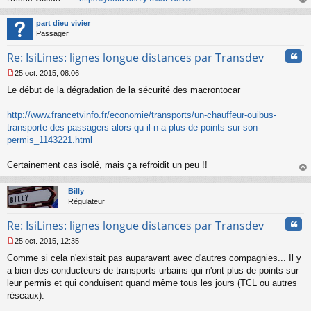
au
t
part dieu vivier
Passager
Cita
Re: IsiLines: lignes longue distances par Transdev
25 oct. 2015, 08:06
M
Le début de la dégradation de la sécurité des macrontocar
e
s
s
http://www.francetvinfo.fr/economie/transports/un-chauffeur-ouibus-
a
transporte-des-passagers-alors-qu-il-n-a-plus-de-points-sur-son-
g
permis_1143221.html
e
n
o
Certainement cas isolé, mais ça refroidit un peu !!
n
au
l
t
Billy
u
Régulateur
Cita
Re: IsiLines: lignes longue distances par Transdev
25 oct. 2015, 12:35
M
Comme si cela n'existait pas auparavant avec d'autres compagnies... Il y
e
s
a bien des conducteurs de transports urbains qui n'ont plus de points sur
s
leur permis et qui conduisent quand même tous les jours (TCL ou autres
a
réseaux).
g
e