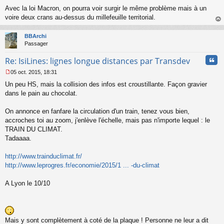
Avec la loi Macron, on pourra voir surgir le même problème mais à un
voire deux crans au-dessus du millefeuille territorial.
au
t
BBArchi
Passager
Cita
Re: IsiLines: lignes longue distances par Transdev
05 oct. 2015, 18:31
M
Un peu HS, mais la collision des infos est croustillante. Façon gravier
e
s
dans le pain au chocolat.
s
a
On annonce en fanfare la circulation d'un train, tenez vous bien,
g
accroches toi au zoom, j'enlève l'échelle, mais pas n'importe lequel : le
e
TRAIN DU CLIMAT.
n
o
Tadaaaa.
n
l
http://www.trainduclimat.fr/
u
http://www.leprogres.fr/economie/2015/1 ... -du-climat
A Lyon le 10/10
Mais y sont complètement à coté de la plaque ! Personne ne leur a dit