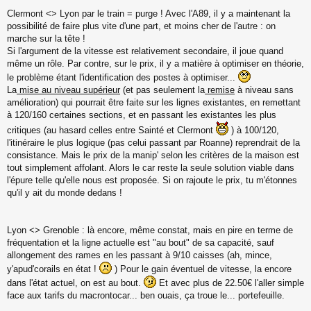
M
Clermont <> Lyon par le train = purge ! Avec l'A89, il y a maintenant la
e
s
possibilité de faire plus vite d'une part, et moins cher de l'autre : on
s
marche sur la tête !
a
Si l'argument de la vitesse est relativement secondaire, il joue quand
g
même un rôle. Par contre, sur le prix, il y a matière à optimiser en théorie,
e
le problème étant l'identification des postes à optimiser...
n
o
La
mise au niveau supérieur
(et pas seulement la
remise
à niveau sans
n
amélioration) qui pourrait être faite sur les lignes existantes, en remettant
l
à 120/160 certaines sections, et en passant les existantes les plus
u
critiques (au hasard celles entre Sainté et Clermont
) à 100/120,
l'itinéraire le plus logique (pas celui passant par Roanne) reprendrait de la
consistance. Mais le prix de la manip' selon les critères de la maison est
tout simplement affolant. Alors le car reste la seule solution viable dans
l'épure telle qu'elle nous est proposée. Si on rajoute le prix, tu m'étonnes
qu'il y ait du monde dedans !
Lyon <> Grenoble : là encore, même constat, mais en pire en terme de
fréquentation et la ligne actuelle est "au bout" de sa capacité, sauf
allongement des rames en les passant à 9/10 caisses (ah, mince,
y'apud'corails en état !
) Pour le gain éventuel de vitesse, la encore
dans l'état actuel, on est au bout.
Et avec plus de 22.50€ l'aller simple
face aux tarifs du macrontocar... ben ouais, ça troue le... portefeuille.