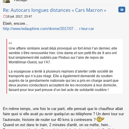
Passager
Cita
Re: Autocars longues distances « Cars Macron »
18 juil. 2017, 23:47
M
Ebeh, encore...
e
s
http://www.ledauphine.com/drome/2017/07 ... r-leur-car
s
a
g
e
Une affaire similaire avait déjà provoqué un fort émoi l’an dernier, elle
n
semble s’être renouvelée hier. Une dame et son petit-fils de 9 ans ont
o
tout simplement été oubliés par Flixbus sur l’aire de repos de
n
Montélimar-Ouest, sur l’A7.
l
u
La voyageuse a tenté à plusieurs reprises d’alerter cette société de
transports qui n’a pas réagi. Elle a également demandé du soutien
auprès de la gendarmerie nationale qui les a pris en charge avant que
deux jeunes conducteurs acceptent de les reconduire à leur domicile,
faisant pour leur part preuve d’un bel acte de solidarité routière !
En même temps, une fois le car parti, elle pensait que le chauffeur allait
faire quoi si elle avait pu avoir quelqu'un au téléphone ? Un demi tour sur
l'autoroute, histoire de rouler sur 40 kms à contresens ?
Quand on est dans le train, 2 minutes d'arrêt, on se méfie, hein...