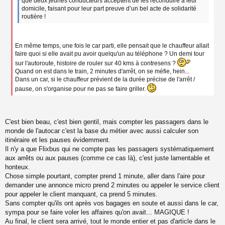
que deux jeunes conducteurs acceptent de les reconduire à leur
domicile, faisant pour leur part preuve d’un bel acte de solidarité
routière !
En même temps, une fois le car parti, elle pensait que le chauffeur allait
faire quoi si elle avait pu avoir quelqu'un au téléphone ? Un demi tour
sur l'autoroute, histoire de rouler sur 40 kms à contresens ?
Quand on est dans le train, 2 minutes d'arrêt, on se méfie, hein...
Dans un car, si le chauffeur prévient de la durée précise de l'arrêt /
pause, on s'organise pour ne pas se faire griller.
C'est bien beau, c'est bien gentil, mais compter les passagers dans le
monde de l'autocar c'est la base du métier avec aussi calculer son
itinéraire et les pauses évidemment.
Il n'y a que Flixbus qui ne compte pas les passagers systématiquement
aux arrêts ou aux pauses (comme ce cas là), c'est juste lamentable et
honteux.
Chose simple pourtant, compter prend 1 minute, aller dans l'aire pour
demander une annonce micro prend 2 minutes ou appeler le service client
pour appeler le client manquant, ca prend 5 minutes.
Sans compter qu'ils ont après vos bagages en soute et aussi dans le car,
sympa pour se faire voler les affaires qu'on avait... MAGIQUE !
Au final, le client sera arrivé, tout le monde entier et pas d'article dans le