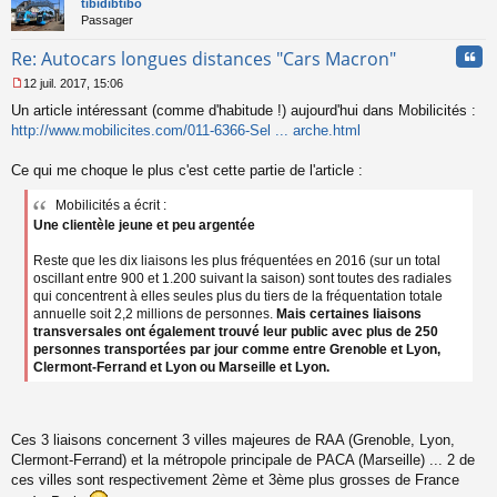
tibidibtibo
Passager
Cita
Re: Autocars longues distances "Cars Macron"
12 juil. 2017, 15:06
M
Un article intéressant (comme d'habitude !) aujourd'hui dans Mobilicités :
e
s
http://www.mobilicites.com/011-6366-Sel ... arche.html
s
a
Ce qui me choque le plus c'est cette partie de l'article :
g
e
Mobilicités a écrit :
n
Une clientèle jeune et peu argentée
o
n
Reste que les dix liaisons les plus fréquentées en 2016 (sur un total
l
oscillant entre 900 et 1.200 suivant la saison) sont toutes des radiales
u
qui concentrent à elles seules plus du tiers de la fréquentation totale
annuelle soit 2,2 millions de personnes.
Mais certaines liaisons
transversales ont également trouvé leur public avec plus de 250
personnes transportées par jour comme entre Grenoble et Lyon,
Clermont-Ferrand et Lyon ou Marseille et Lyon.
Ces 3 liaisons concernent 3 villes majeures de RAA (Grenoble, Lyon,
Clermont-Ferrand) et la métropole principale de PACA (Marseille) ... 2 de
ces villes sont respectivement 2ème et 3ème plus grosses de France