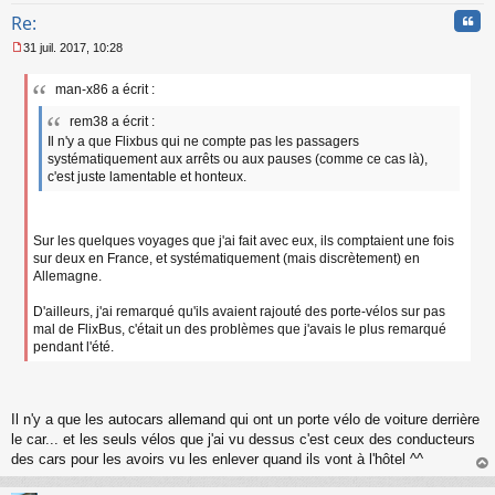
Cita
Re:
31 juil. 2017, 10:28
M
e
man-x86 a écrit :
s
s
rem38 a écrit :
a
Il n'y a que Flixbus qui ne compte pas les passagers
g
systématiquement aux arrêts ou aux pauses (comme ce cas là),
e
n
c'est juste lamentable et honteux.
o
n
l
Sur les quelques voyages que j'ai fait avec eux, ils comptaient une fois
u
sur deux en France, et systématiquement (mais discrètement) en
Allemagne.
D'ailleurs, j'ai remarqué qu'ils avaient rajouté des porte-vélos sur pas
mal de FlixBus, c'était un des problèmes que j'avais le plus remarqué
pendant l'été.
Il n'y a que les autocars allemand qui ont un porte vélo de voiture derrière
le car... et les seuls vélos que j'ai vu dessus c'est ceux des conducteurs
des cars pour les avoirs vu les enlever quand ils vont à l'hôtel ^^
au