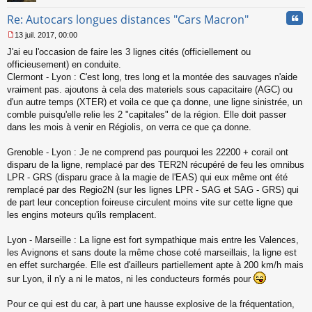
Cita
Re: Autocars longues distances "Cars Macron"
13 juil. 2017, 00:00
M
J'ai eu l'occasion de faire les 3 lignes cités (officiellement ou
e
s
officieusement) en conduite.
s
Clermont - Lyon : C'est long, tres long et la montée des sauvages n'aide
a
vraiment pas. ajoutons à cela des materiels sous capacitaire (AGC) ou
g
d'un autre temps (XTER) et voila ce que ça donne, une ligne sinistrée, un
e
comble puisqu'elle relie les 2 "capitales" de la région. Elle doit passer
n
o
dans les mois à venir en Régiolis, on verra ce que ça donne.
n
l
Grenoble - Lyon : Je ne comprend pas pourquoi les 22200 + corail ont
u
disparu de la ligne, remplacé par des TER2N récupéré de feu les omnibus
LPR - GRS (disparu grace à la magie de l'EAS) qui eux même ont été
remplacé par des Regio2N (sur les lignes LPR - SAG et SAG - GRS) qui
de part leur conception foireuse circulent moins vite sur cette ligne que
les engins moteurs qu'ils remplacent.
Lyon - Marseille : La ligne est fort sympathique mais entre les Valences,
les Avignons et sans doute la même chose coté marseillais, la ligne est
en effet surchargée. Elle est d'ailleurs partiellement apte à 200 km/h mais
sur Lyon, il n'y a ni le matos, ni les conducteurs formés pour
Pour ce qui est du car, à part une hausse explosive de la fréquentation,