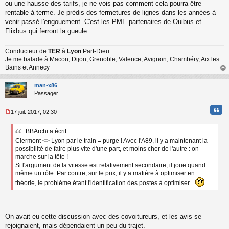
ou une hausse des tarifs, je ne vois pas comment cela pourra être
rentable à terme. Je prédis des fermetures de lignes dans les années à
venir passé l'engouement. C'est les PME partenaires de Ouibus et
Flixbus qui ferront la gueule.
Conducteur de
TER
à
Lyon
Part-Dieu
Je me balade à Macon, Dijon, Grenoble, Valence, Avignon, Chambéry, Aix les
Bains et Annecy
au
t
man-x86
Passager
Cita
17 juil. 2017, 02:30
M
e
BBArchi a écrit :
s
Clermont <> Lyon par le train = purge ! Avec l'A89, il y a maintenant la
s
a
possibilité de faire plus vite d'une part, et moins cher de l'autre : on
g
marche sur la tête !
e
Si l'argument de la vitesse est relativement secondaire, il joue quand
n
même un rôle. Par contre, sur le prix, il y a matière à optimiser en
o
théorie, le problème étant l'identification des postes à optimiser...
n
l
u
On avait eu cette discussion avec des covoitureurs, et les avis se
rejoignaient, mais dépendaient un peu du trajet.