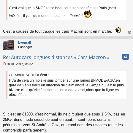
C'est vrai que la SNCF reste beaucoup trop centrée sur Paris (c'est
inOui
qu'il y ait du monde habitant en
"bousie"
)...
C'est a causes de tout ca,que les cars Macron sont en marche.
au
t
Lyonrail
Passager
Cita
Re: Autocars longues distances « Cars Macron »
18 juil. 2017, 08:52
M
e
MANUSCRIT a écrit :
s
Il y'a de cela un mois,je suis tomber sur une rames BI-MODE-AGC,en
s
a
gare de Vénissieux en direction de Saint André le Gaz,ce qui est le plus
g
bizarre c'est qu'elle fonctionnait en mode diesel,alors que la ligne est
e
électrifiées.
n
o
n
l
Si c'est un 81500, c'est normal, ils ne circulent que sous 1,5Kv, pas en
u
25Kv, donc mode diesel de bout en bout. Il sont repris certains
périurbains vers St André le Gaz, au grand dam des usagers (et je les
comprends parfaitement).