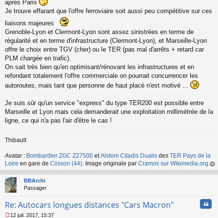
après Paris
Je trouve effarant que l'offre ferroviaire soit aussi peu compétitive sur ces
liaisons majeures
Grenoble-Lyon et Clermont-Lyon sont assez sinistrées en terme de
régularité et en terme d'infrastructure (Clermont-Lyon), et Marseille-Lyon
offre le choix entre TGV (cher) ou le TER (pas mal d'arrêts + retard car
PLM chargée en trafic).
On sait très bien qu'en optimisant/rénovant les infrastructures et en
refondant totalement l'offre commerciale on pourrait concurrencer les
autoroutes, mais tant que personne de haut placé n'est motivé ...
Je suis sûr qu'un service "express" du type TER200 est possible entre
Marseille et Lyon mais cela demanderait une exploitation millimétrée de la
ligne, ce qui n'a pas l'air d'être le cas !
Thibault
Avatar
:
Bombardier ZGC Z27500
et
Alstom Citadis Dualis
des
TER Pays de la
Loire
en gare de
Clisson (44)
. Image originale par
Cramos sur Wikimedia.org
.
au
t
BBArchi
Passager
Cita
Re: Autocars longues distances "Cars Macron"
12 juil. 2017, 15:37