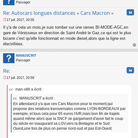
Passager
Cita
Re: Autocars longues distances « Cars Macron »
17 juil. 2017, 20:55
M
Il y'a de cela un mois,je suis tomber sur une rames BI-MODE-AGC,en
e
s
gare de Vénissieux en direction de Saint André le Gaz,ce qui est le plus
s
bizarre c'est qu'elle fonctionnait en mode diesel,alors que la ligne est
a
électrifiées.
g
au
e
t
n
MANUSCRIT
o
Passager
n
Cita
l
Re:
u
17 juil. 2017, 20:58
M
e
man-x86 a écrit :
s
s
MANUSCRIT a écrit :
a
En attendant,il y'a que ces Cars Macron pour le moment,qui
g
propose des relations transversales comme LYON-BORDEAUX par
e
n
exemple, et tous cela pour 65 euros l'A/R,mais bon 6h de trajets
o
quand même alors que la SNCF se gargarisent d'avoir fait le coup
n
du siècle en inaugurant sa LGV,vers la Bretagne et le Sud
l
Ouest,une fois de plus on pense nord-sud et pas Est-Ouest.
u