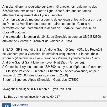
u
Afin d'améliorer la régularité sur Lyon - Grenoble, les roulements des
Z24500 sont exclusifs sur cette ligne, c'est à dire que les rames
effectuent uniquement des Lyon - Grenoble
L'harmonisation du matériel a permis de généraliser les arrêts à La-Tour-
du-Pin et La Verpillière pour tout les trains, ce que les Corails ne
permettaient pas, notamment le départ de 18h44 de Lyon assuré en
Corail+9 voitures.
Une exception, le départ de 19h21 de Grenoble assuré en UM2 B82500
arrivant de Genève à 14h04 et de Valence à 18h51.
Si SAG - GRS veut dire Saint-André-le-Gaz - Gières, NON, les Regio2N
ne viennent pas à Grenoble, ils circulent uniquement sur le périurbain
lyonnais (Villefranche - Lyon-Perrache - Vienne, Lyon-Perrache - Saint-
André-le-Gaz et Saint-Etienne - Lyon-Part-Dieu - Ambérieu).
A Grenoble, il n'y plus que des Z24500 où il y a un dépôt pour l'entretien.
Sur la ligne Valence - Grenoble - Chambéry - Annecy/Valence, on peut
trouver du Z24500, des Corails, et des B82500)
Et sur la ligne des Alpes (Grenoble - Gap), des X73500.
Voyageur sur la ligne TER Grenoble - Lyon Part Dieu
- Le Bus de mon enfance: le Heuliez GX 187
au
t
MANUSCRIT