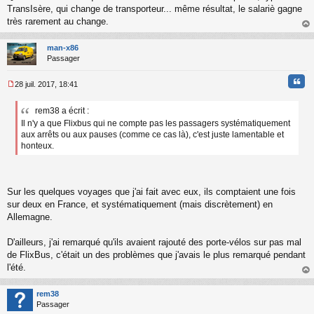
TransIsère, qui change de transporteur... même résultat, le salariè gagne
très rarement au change.
au
t
man-x86
Passager
Cita
28 juil. 2017, 18:41
M
e
rem38 a écrit :
s
Il n'y a que Flixbus qui ne compte pas les passagers systématiquement
s
a
aux arrêts ou aux pauses (comme ce cas là), c'est juste lamentable et
g
honteux.
e
n
o
n
Sur les quelques voyages que j'ai fait avec eux, ils comptaient une fois
l
sur deux en France, et systématiquement (mais discrètement) en
u
Allemagne.
D'ailleurs, j'ai remarqué qu'ils avaient rajouté des porte-vélos sur pas mal
de FlixBus, c'était un des problèmes que j'avais le plus remarqué pendant
l'été.
au
t
rem38
Passager