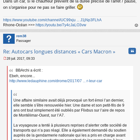
Dans un car, si le chauffeur prévient de la durée précise de l'arrêt / pause,
on s'organise pour ne pas se faire griller.
https://www.youtube.com/channel/UC99xju ... J1jNp3FLhA
Rhone-Océan >>>
https://youtu.be/7y4cJaLO3vw
au
t
rem38
Passager
Cita
Re: Autocars longues distances « Cars Macron »
28 juil. 2017, 09:33
M
e
BBArchi a écrit :
s
Ebeh, encore...
s
a
http://www.ledauphine.com/drome/2017/07 ... r-leur-car
g
e
n
o
Une affaire similaire avait déjà provoqué un fort émoi l’an dernier,
n
elle semble s’être renouvelée hier. Une dame et son petit-fils de 9
l
ans ont tout simplement été oubliés par Flixbus sur l’aire de repos
u
de Montélimar-Ouest, sur l’A7.
La voyageuse a tenté à plusieurs reprises d’alerter cette société de
transports qui n’a pas réagi. Elle a également demandé du soutien
auprès de la gendarmerie nationale qui les a pris en charge avant