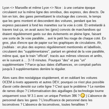
Lyon <> Marseille et même Lyon <> Nice : à une certaine époque
circulaient sur la même ligne des omnibus, des express, des directs. De
loin en loin, des gares permettaient le stockage des convois, le temps
que les gens montent et descendent des voitures, pendant que les
express passaient à fond les manettes sur la voie à coté. Et entrelardé à
travers tout ça, on avait aussi les (gros) convois de marchandises qui
étaient régulièrement garés sur des évitements en pleine ligne, faisant
une sorte de 3e voie parallèle... avé le petit feu rouge de chaque coté. En
gros, plus d'encre que de papier sur les graphiques de circulations. Ah,
j'oubliais : en plus des express régulièrement mentionnés et labellisés,
circulaient des "supplémentaires", partant en général de la voie parallèle,
même quai, que le train "officiel", tracés aux mêmes vitesses et arrêts,
en le suivant à ... 3 / 8 minutes. Pourquoi "des" et pas "un"
supplémentaire ? Parce qu'aux dates d'affluences, on comptait parfois
jusqu'à 3 supplémentaires derrière le régulier.
Alors sans être nostalgique stupidement, et en oubliant les voitures
OCEM à rivets apparents et autres DEV, pourquoi ce n'est plus possible
d'avoir cette densité sur cette ligne ? C'est quoi le problème ? Le nombre
de rames dispo ? L'informatisation des aiguillages (la technologie tourne
uniquement sous W 3.1 avec un unique Pentium 386 ?
) L'absence de
personnel dans les gares ? L'insuffisance de personnel dans les
locomotives ? L'absence de locomotives, toutes ferraillées ?