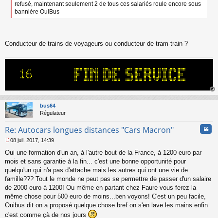
e
refusé, maintenant seulement 2 de tous ces salariés roule encore sous
n
bannière OuiBus
o
n
l
u
Conducteur de trains de voyageurs ou conducteur de tram-train ?
au
t
bus64
Régulateur
Cita
Re: Autocars longues distances "Cars Macron"
08 juil. 2017, 14:39
M
Oui une formation d'un an, à l'autre bout de la France, à 1200 euro par
e
s
mois et sans garantie à la fin... c'est une bonne opportunité pour
s
quelqu'un qui n'a pas d'attache mais les autres qui ont une vie de
a
famille??? Tout le monde ne peut pas se permettre de passer d'un salaire
g
de 2000 euro à 1200! Ou même en partant chez Faure vous ferez la
e
même chose pour 500 euro de moins...ben voyons! C'est un peu facile,
n
o
Ouibus dit on a proposé quelque chose bref on s'en lave les mains enfin
n
c'est comme çà de nos jours