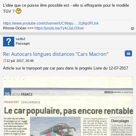
L'idée que ce puisse être possible est - elle si effrayante pour le modèle
TGV ?
https://www.youtube.com/channel/UC99xju ... J1jNp3FLhA
Rhone-Océan >>>
https://youtu.be/7y4cJaLO3vw
au
t
va3b2
Passager
Cita
Re: Autocars longues distances "Cars Macron"
12 juil. 2017, 20:46
M
Article sur le transport par car paru dans le progrès Loire du 12-07-2017
e
s
s
a
g
e
n
o
n
l
u