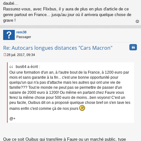
daubé...
Rassurez-vous, avec Flixbus, il y aura de plus en plus d'article de ce
genre partout en France... jusqu'au jour où il arrivera quelque chose de
grave !
au
t
rem38
Passager
Cita
Re: Autocars longues distances "Cars Macron"
28 juil. 2017, 09:34
M
e
bus64 a écrit :
s
Oui une formation d'un an, à l'autre bout de la France, à 1200 euro par
s
a
mois et sans garantie à la fin... c'est une bonne opportunité pour
g
quelqu'un qui n'a pas d'attache mais les autres qui ont une vie de
e
famille??? Tout le monde ne peut pas se permettre de passer d'un
n
salaire de 2000 euro à 1200! Ou même en partant chez Faure vous
o
ferez la même chose pour 500 euro de moins...ben voyons! C'est un
n
peu facile, Ouibus dit on a proposé quelque chose bref on s'en lave les
l
mains enfin c'est comme çà de nos jours
u
@+
Que ce soit Ouibus qui transfère à Faure ou un marché public, type