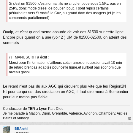
Si c'est un 81500, c'est normal, ils ne circulent que sous 1,5Kv, pas en
25Kv, donc mode diesel de bout en bout. Il sont repris certains
périurbains vers St André le Gaz, au grand dam des usagers (et je les
comprends parfaitement).
Ouaip, et c'est quand meme absurde de voir des 81500 sur cette ligne.
Encore plus quand on a une (voir 2 ) UM de 81500-82500, on atteint des
sommets
MANUSCRIT a écrit :
Merci pour l'information,d'ailleurs cette rames en question avait 10 min
de retard,bref pas adaptés pour cette ligne,et surtout pas économique
niveau gasoil.
Le retard n'est pas du aux AGC qui circulent plus vite que les Région2N
Et pour ce qui est des circulation en AGC, il faut dire merci à Bombardier
pour leur matos pas fiable
Conducteur de
TER
à
Lyon
Part-Dieu
Je me balade à Macon, Dijon, Grenoble, Valence, Avignon, Chambéry, Aix les
Bains et Annecy
au
t
BBArchi