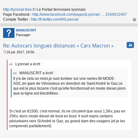
http://lyonrail.free.fr/
Le Portail ferroviaire lyonnais
Page Facebook :
http://www.facebook.com/pages/Lyonrail- ... 2544012407
Compte Twitter :
http://fr.twitter.com/#!/Lyonrail
au
t
MANUSCRIT
Passager
Cita
Re: Autocars longues distances « Cars Macron »
18 juil. 2017, 18:56
M
e
Lyonrail a écrit :
s
s
MANUSCRIT a écrit :
a
Il y'a de cela un mois,je suis tomber sur une rames BI-MODE-
g
AGC,en gare de Vénissieux en direction de Saint André le Gaz,ce
e
n
qui est le plus bizarre c'est qu'elle fonctionnait en mode diesel,alors
o
que la ligne est électrifiées.
n
l
u
Si c'est un 81500, c'est normal, ils ne circulent que sous 1,5Kv, pas en
25Kv, donc mode diesel de bout en bout. Il sont repris certains
périurbains vers St André le Gaz, au grand dam des usagers (et je les
comprends parfaitement).