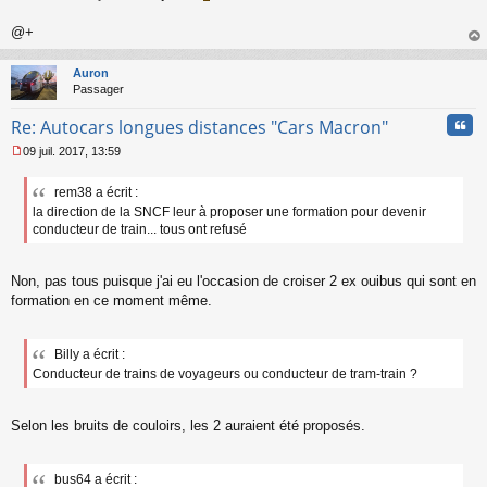
l
u
@+
au
t
Auron
Passager
Cita
Re: Autocars longues distances "Cars Macron"
09 juil. 2017, 13:59
M
e
rem38 a écrit :
s
la direction de la SNCF leur à proposer une formation pour devenir
s
a
conducteur de train... tous ont refusé
g
e
n
Non, pas tous puisque j'ai eu l'occasion de croiser 2 ex ouibus qui sont en
o
formation en ce moment même.
n
l
u
Billy a écrit :
Conducteur de trains de voyageurs ou conducteur de tram-train ?
Selon les bruits de couloirs, les 2 auraient été proposés.
bus64 a écrit :