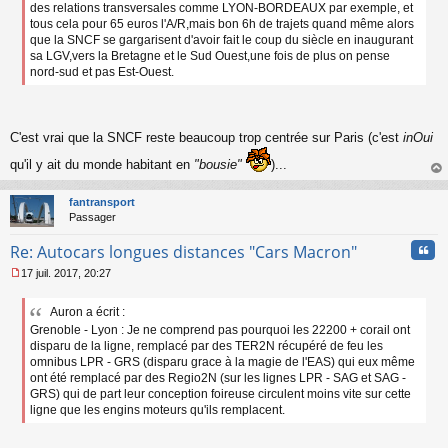
a
des relations transversales comme LYON-BORDEAUX par exemple, et
g
tous cela pour 65 euros l'A/R,mais bon 6h de trajets quand même alors
e
que la SNCF se gargarisent d'avoir fait le coup du siècle en inaugurant
n
sa LGV,vers la Bretagne et le Sud Ouest,une fois de plus on pense
o
nord-sud et pas Est-Ouest.
n
l
u
C'est vrai que la SNCF reste beaucoup trop centrée sur Paris (c'est
inOui
qu'il y ait du monde habitant en
"bousie"
)...
au
t
fantransport
Passager
Cita
Re: Autocars longues distances "Cars Macron"
17 juil. 2017, 20:27
M
e
Auron a écrit :
s
Grenoble - Lyon : Je ne comprend pas pourquoi les 22200 + corail ont
s
a
disparu de la ligne, remplacé par des TER2N récupéré de feu les
g
omnibus LPR - GRS (disparu grace à la magie de l'EAS) qui eux même
e
ont été remplacé par des Regio2N (sur les lignes LPR - SAG et SAG -
n
GRS) qui de part leur conception foireuse circulent moins vite sur cette
o
ligne que les engins moteurs qu'ils remplacent.
n
l