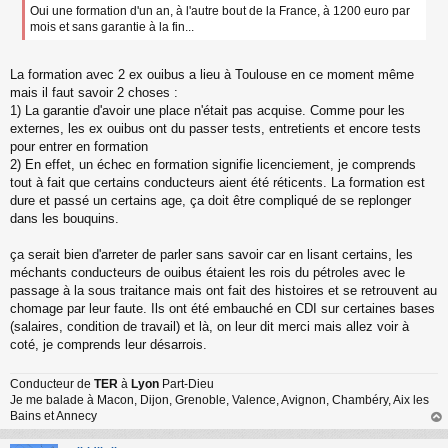
Oui une formation d'un an, à l'autre bout de la France, à 1200 euro par
mois et sans garantie à la fin...
La formation avec 2 ex ouibus a lieu à Toulouse en ce moment même
mais il faut savoir 2 choses :
1) La garantie d'avoir une place n'était pas acquise. Comme pour les
externes, les ex ouibus ont du passer tests, entretients et encore tests
pour entrer en formation
2) En effet, un échec en formation signifie licenciement, je comprends
tout à fait que certains conducteurs aient été réticents. La formation est
dure et passé un certains age, ça doit être compliqué de se replonger
dans les bouquins.
ça serait bien d'arreter de parler sans savoir car en lisant certains, les
méchants conducteurs de ouibus étaient les rois du pétroles avec le
passage à la sous traitance mais ont fait des histoires et se retrouvent au
chomage par leur faute. Ils ont été embauché en CDI sur certaines bases
(salaires, condition de travail) et là, on leur dit merci mais allez voir à
coté, je comprends leur désarrois.
Conducteur de
TER
à
Lyon
Part-Dieu
Je me balade à Macon, Dijon, Grenoble, Valence, Avignon, Chambéry, Aix les
Bains et Annecy
au
t