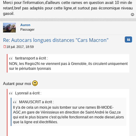
Merci pour l'information,d'ailleurs cette rames en question avait 10 min de
retard,bref pas adaptés pour cette ligne,et surtout pas économique niveau
gasoil.
au
t
Auron
Passager
Cita
Re: Autocars longues distances "Cars Macron"
18 juil. 2017, 18:59
M
e
fantransport a écrit :
s
NON, les Regio2N ne viennent pas à Grenoble, ils circulent uniquement
s
a
sur le périurbain lyonnais
g
e
n
Autant pour moi
o
n
Lyonrail a écrit :
l
u
MANUSCRIT a écrit :
Il y'a de cela un mois,je suis tomber sur une rames BI-MODE-
AGC,en gare de Vénissieux en direction de Saint André le Gaz,ce
qui est le plus bizarre c'est qu'elle fonctionnait en mode diesel,alors
que la ligne est électrifiées.