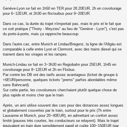
Genève-Lyon se fait en 1h50 en TER pour 28.20EUR, 2h en covoiturage
pour 6~12EUR, et 2h30 en flix/ouibus pour 9~20EUR.
Dans ce cas, la durée du trajet n'importait pas, mais le prix et le fait que
ce soit pratique ("Thoiry - Meyzieu" au lieu de "Genève - Lyon"), c'est pas
du porte-à-porte, mais ça rapproche beaucoup.
Dans l'autre cas, entre Munich et Lindau/Bregenz, la ligne de l'Allgäu est
comparable à celle entre Lyon et Clermont, avec des trains diesel qui se
trainent dans les virages et les rampes.
Munich-Lindau se fait en 3~3h30 en Regiobahn pour 25EUR, 1h45 en
covoiturage pour 8~12EUR et 2h en Flixbus.
Par contre les DB ont des tarifs assez avantageux (ticket de groupe à
+6EUR/personne, quelques tickets "prems" parfois abordables même
sans Bahncard).
Sur cette partie, les covoitureurs cherchaient plutôt quelque chose de
plus rapide et moins cher que le train.
Après, un ami utilise souvent des cars pour des distances assez longues
et globalement couvertes par le train, surtout pour le prix (7h entre
Lausanne et Munich, pour 20~40EUR), en admettant un confort assez
limité (pauses très courtes, les conducteurs se relayent). Mais le trajet
équivalent en train dure sensiblement pareil et coûte 100~150EUR (par