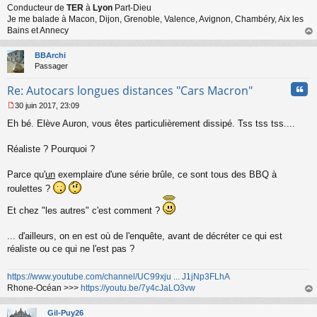
n
Conducteur de
TER
à
Lyon
Part-Dieu
l
Je me balade à Macon, Dijon, Grenoble, Valence, Avignon, Chambéry, Aix les
u
Bains et Annecy
au
t
BBArchi
Passager
Cita
Re: Autocars longues distances "Cars Macron"
30 juin 2017, 23:09
M
Eh bé. Elève Auron, vous êtes particulièrement dissipé. Tss tss tss....
e
s
s
Réaliste ? Pourquoi ?
a
g
Parce qu'
un
exemplaire d'une série brûle, ce sont tous des BBQ à
e
roulettes ?
n
o
n
Et chez "les autres" c'est comment ?
l
u
... d'ailleurs, on en est où de l'enquête, avant de décréter ce qui est
réaliste ou ce qui ne l'est pas ?
https://www.youtube.com/channel/UC99xju ... J1jNp3FLhA
Rhone-Océan >>>
https://youtu.be/7y4cJaLO3vw
au
t
Gil-Puy26