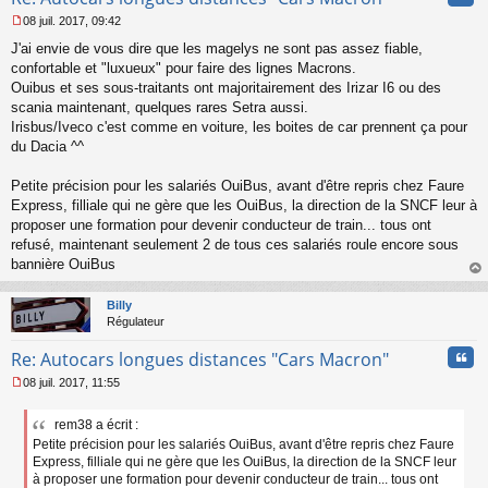
08 juil. 2017, 09:42
M
J'ai envie de vous dire que les magelys ne sont pas assez fiable,
e
s
confortable et "luxueux" pour faire des lignes Macrons.
s
Ouibus et ses sous-traitants ont majoritairement des Irizar I6 ou des
a
scania maintenant, quelques rares Setra aussi.
g
Irisbus/Iveco c'est comme en voiture, les boites de car prennent ça pour
e
du Dacia ^^
n
o
n
Petite précision pour les salariés OuiBus, avant d'être repris chez Faure
l
Express, filliale qui ne gère que les OuiBus, la direction de la SNCF leur à
u
proposer une formation pour devenir conducteur de train... tous ont
refusé, maintenant seulement 2 de tous ces salariés roule encore sous
bannière OuiBus
au
t
Billy
Régulateur
Cita
Re: Autocars longues distances "Cars Macron"
08 juil. 2017, 11:55
M
e
rem38 a écrit :
s
Petite précision pour les salariés OuiBus, avant d'être repris chez Faure
s
a
Express, filliale qui ne gère que les OuiBus, la direction de la SNCF leur
g
à proposer une formation pour devenir conducteur de train... tous ont