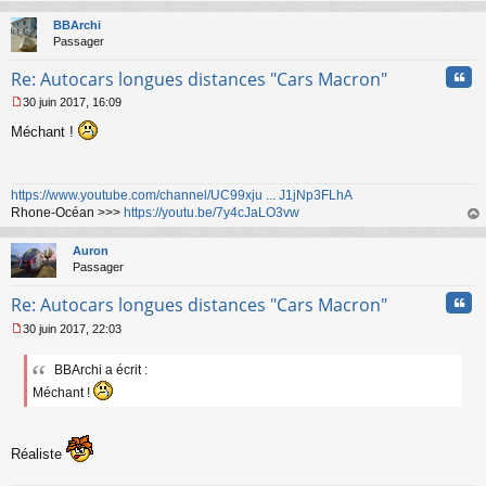
au
g
t
BBArchi
e
Passager
n
o
Cita
Re: Autocars longues distances "Cars Macron"
n
l
30 juin 2017, 16:09
u
M
Méchant !
e
s
s
a
https://www.youtube.com/channel/UC99xju ... J1jNp3FLhA
g
Rhone-Océan >>>
https://youtu.be/7y4cJaLO3vw
e
n
au
o
t
Auron
n
Passager
l
u
Cita
Re: Autocars longues distances "Cars Macron"
30 juin 2017, 22:03
M
e
BBArchi a écrit :
s
s
Méchant !
a
g
e
Réaliste
n
o