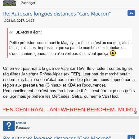
Passager
Cita
Re: Autocars longues distances "Cars Macron"
02 juil. 2017, 14:27
M
e
BBArchi a écrit :
s
s
a
Petite précision, concernant le Magelys : même si c'est un car que j'aime
g
bien, je n'ai pas l'impression que sa part de marché soit mirobolante...
e
d'une manière générale, on n'en voit pas si souvent que ça.
n
o
n
On en voit pas mal à la gare de Valence TGV. Ils circulent sur les lignes
l
régulières Auvergne Rhône-Alpes (ex TER). Leur part de marché serait
u
encore plus faible si ce n'était pas le modèle plus ou moins imposé par la
région aux prestataires (Ginhoux et KDA en l'occurrence).
Personnellement ce n'est pas ma tasse de thé... peut-être ai-je des goûts
de luxe mais je préfère les Mercedes, Setra, ou même Van Hool.
AAL - ANTWERPEN BERCHEM- MORTSEL - HOVE - 
au
t
rem38
Passager
Cita
Re: Autocars longues distances "Cars Macron"