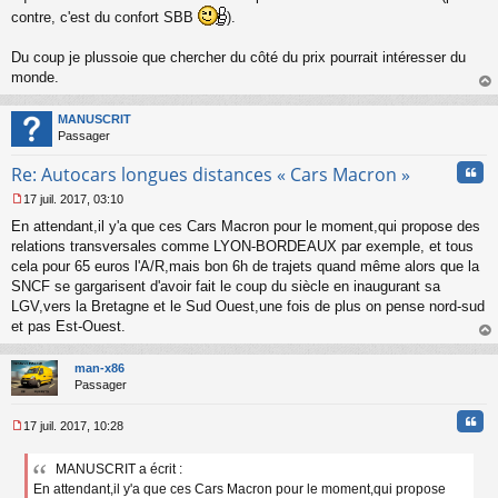
contre, c'est du confort SBB
).
Du coup je plussoie que chercher du côté du prix pourrait intéresser du
monde.
au
t
MANUSCRIT
Passager
Cita
Re: Autocars longues distances « Cars Macron »
17 juil. 2017, 03:10
M
En attendant,il y'a que ces Cars Macron pour le moment,qui propose des
e
s
relations transversales comme LYON-BORDEAUX par exemple, et tous
s
cela pour 65 euros l'A/R,mais bon 6h de trajets quand même alors que la
a
SNCF se gargarisent d'avoir fait le coup du siècle en inaugurant sa
g
LGV,vers la Bretagne et le Sud Ouest,une fois de plus on pense nord-sud
e
et pas Est-Ouest.
n
o
au
n
t
man-x86
l
Passager
u
Cita
17 juil. 2017, 10:28
M
e
MANUSCRIT a écrit :
s
En attendant,il y'a que ces Cars Macron pour le moment,qui propose
s