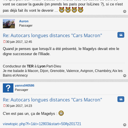
s
vont se casser la gueule (on prends les paris pour IsiLines ?), si ce n'est
s
pas déjà fait ils vont le devenir ...
a
au
g
t
e
Auron
n
Passager
o
n
Cita
Re: Autocars longues distances "Cars Macron"
l
30 juin 2017, 12:45
u
M
Quand je penses que lorsqu'il a été présenté, le Magelys devait etre le
e
s
digne successeur de l'Illiade.
s
a
Conducteur de
TER
à
Lyon
Part-Dieu
g
Je me balade à Macon, Dijon, Grenoble, Valence, Avignon, Chambéry, Aix les
e
n
Bains et Annecy
o
au
n
t
yanns040586
l
Passager
u
Cita
Re: Autocars longues distances "Cars Macron"
30 juin 2017, 14:23
M
C'en est pas un, ça de Magelys :
e
s
s
viewtopic.php?f=1&t=12803&start=50#p201721
a