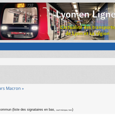
ars Macron »
commun (liste des signataires en bas,
)
sauf mézigue, hein