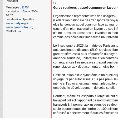
Passager
g
e
Messages :
11754
Gares routières : appel commun en faveur d
n
Inscription :
15 nov. 2004,
o
10:07
Organisations représentatives des usagers
n
Localisation :
lyon 6è -
(Fédération nationale des transports de voyag
l
www.darly.org
&
élus lancent un appel commun face au manqu
u
www.lyonmetro.org
œuvre d'un plan national en faveur de ces inf
Contact :
d'offre" dans les transports et favoriser la mo
o
comme des pôles multimodaux à haut niveau de s
nt
ac
Le 7 septembre 2023, la mairie de Paris anno
te
autocars longue distance (SLO, services libr
r
gare routière est la plus fréquentée du pays :
n
annonce soudaine, unilatérale et en contradic
a
conséquences très négatives : report vers des
n
renonciation aux déplacements ; moins bonne ac
ar
Cette situation est le symptôme d’un oubli origi
voyageurs par autocar mais n’a pas prévu la c
même si l’autocar est maintenant plébiscité p
empêche le développement de cette solution 
Pourtant, même s’il est parfois l'objet de cri
transport collectif apportant de nombreux bén
transports3. Il permet aux usagers de se dép
socio-économiques de l’ordre de 100 millions
libéralisé a effectivement réduit les émission