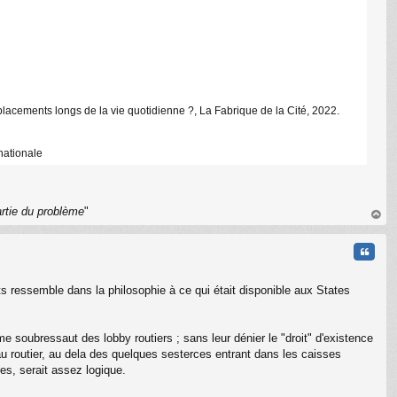
placements longs de la vie quotidienne ?, La Fabrique de la Cité, 2022.
nationale
artie du problème
"
au
t
Citati
ents ressemble dans la philosophie à ce qui était disponible aux States
ième soubressaut des lobby routiers ; sans leur dénier le "droit" d'existence
éseau routier, au dela des quelques sesterces entrant dans les caisses
res, serait assez logique.