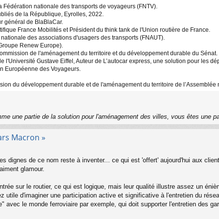
 Fédération nationale des transports de voyageurs (FNTV).
bliés de la République, Eyrolles, 2022.
r général de BlaBlaCar.
ique France Mobilités et Président du think tank de l'Union routière de France.
nationale des associations d'usagers des transports (FNAUT).
Groupe Renew Europe).
ommission de l'aménagement du territoire et du développement durable du Sénat.
l'Université Gustave Eiffel, Auteur de L’autocar express, une solution pour les dé
ion Européenne des Voyageurs.
ion du développement durable et de l'aménagement du territoire de l’Assemblée 
me une partie de la solution pour l'aménagement des villes, vous êtes une p
ars Macron »
es dignes de ce nom reste à inventer... ce qui est 'offert' aujourd'hui aux cli
raiment glamour.
ntrée sur le routier, ce qui est logique, mais leur qualité illustre assez un én
sez utile d'imaginer une participation active et significative à l'entretien du r
e" avec le monde ferroviaire par exemple, qui doit supporter l'entretien des ga