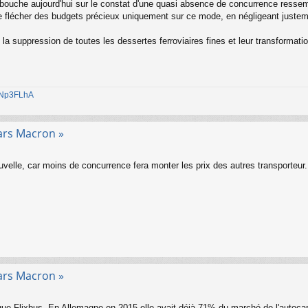
bouche aujourd'hui sur le constat d'une quasi absence de concurrence ressemb
de flécher des budgets précieux uniquement sur ce mode, en négligeant justeme
 la suppression de toutes les dessertes ferroviaires fines et leur transformati
1jNp3FLhA
ars Macron »
uvelle, car moins de concurrence fera monter les prix des autres transporteur.
ars Macron »
ra que Flixbus. En Allemagne en 2015 elle avait déjà 71% du marché de l'autoc