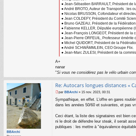
● Jean-Sébastien BARRAULT, Président de la
● André BROTO, Auteur de Transports : les ou
● Nicolas BRUSSON, Cofondateur et directeu
● Jean COLDEFY, Président du Comité Scientif
● Bruno GAZEAU, Président de la Fédération 
● Fabienne KELLER, Députée européenne (
● Jean-François LONGEOT, Président de la c
● Jean-Pierre ORFEUIL, Professeur émérite de 
● Michel QUIDORT, Président de la Fédérat
● André SCHWÄMMLEIN, CEO Groupe Flix.
● Jean-Marc ZULESI, Président de la commiss
A+
nanar
"
Si vous ne considérez pas le vélo urbain com
Re: Autocars longues distances « C
par
BBArchi
»
15 nov. 2023, 00:31
M
Sympathique, en effet. L'offre en gares routièr
e
s
dans les années 50/60 et suivantes, et pas v
s
a
Ceci étant, la liste des signataires est bien ce
g
ni le droit de défendre leur steak, il serait as
e
publiques : les mettre à "équivalence équitabl
n
o
BBArchi