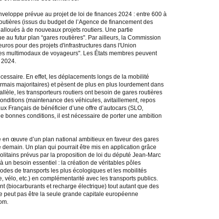
enveloppe prévue au projet de loi de finances 2024 : entre 600 à
 routières (issus du budget de l’Agence de financement des
 alloués à de nouveaux projets routiers. Une partie
 au futur plan “gares routières". Par ailleurs, la Commission
uros pour des projets d'infrastructures dans l'Union
es multimodaux de voyageurs". Les États membres peuvent
r 2024.
écessaire. En effet, les déplacements longs de la mobilité
ormais majoritaires) et pèsent de plus en plus lourdement dans
èle, les transporteurs routiers ont besoin de gares routières
conditions (maintenance des véhicules, avitaillement, repos
aux Français de bénéficier d’une offre d’autocars (SLO,
e bonnes conditions, il est nécessaire de porter une ambition
e en œuvre d’un plan national ambitieux en faveur des gares
e demain. Un plan qui pourrait être mis en application grâce
olitains prévus par la proposition de loi du député Jean-Marc
à un besoin essentiel : la création de véritables pôles
des de transports les plus écologiques et les mobilités
e, vélo, etc.) en complémentarité avec les transports publics.
nt (biocarburants et recharge électrique) tout autant que des
ne peut pas être la seule grande capitale européenne
om.