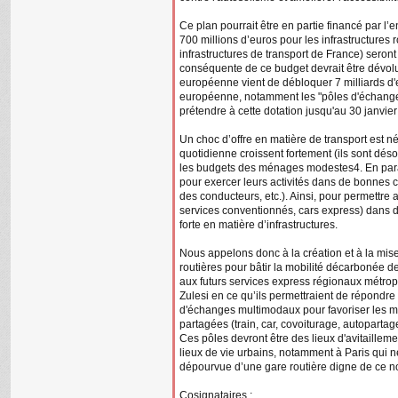
Ce plan pourrait être en partie financé par l’
700 millions d’euros pour les infrastructures
infrastructures de transport de France) seront
conséquente de ce budget devrait être dévolue
européenne vient de débloquer 7 milliards d'e
européenne, notamment les "pôles d'échang
prétendre à cette dotation jusqu'au 30 janvie
Un choc d’offre en matière de transport est n
quotidienne croissent fortement (ils sont dés
les budgets des ménages modestes4. En parall
pour exercer leurs activités dans de bonnes 
des conducteurs, etc.). Ainsi, pour permettre 
services conventionnés, cars express) dans d
forte en matière d’infrastructures.
Nous appelons donc à la création et à la mis
routières pour bâtir la mobilité décarbonée d
aux futurs services express régionaux métrop
Zulesi en ce qu’ils permettraient de répondre 
d'échanges multimodaux pour favoriser les mo
partagées (train, car, covoiturage, autopartag
Ces pôles devront être des lieux d'avitailleme
lieux de vie urbains, notamment à Paris qui 
dépourvue d’une gare routière digne de ce n
Cosignataires :