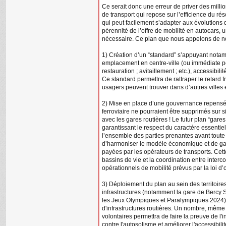
Ce serait donc une erreur de priver des mill
de transport qui repose sur l’efficience du rés
qui peut facilement s’adapter aux évolutions 
pérennité de l’offre de mobilité en autocars, 
nécessaire. Ce plan que nous appelons de nos
1) Création d’un “standard” s’appuyant nota
emplacement en centre-ville (ou immédiate péri
restauration ; avitaillement ; etc.), accessibil
Ce standard permettra de rattraper le retard fr
usagers peuvent trouver dans d’autres ville
2) Mise en place d’une gouvernance repensée
ferroviaire ne pourraient être supprimés sur si
avec les gares routières ! Le futur plan “gar
garantissant le respect du caractère essentiel
l’ensemble des parties prenantes avant toute
d’harmoniser le modèle économique et de gar
payées par les opérateurs de transports. Cet
bassins de vie et la coordination entre interc
opérationnels de mobilité prévus par la loi d’
3) Déploiement du plan au sein des territoir
infrastructures (notamment la gare de Bercy S
les Jeux Olympiques et Paralympiques 2024).
d'infrastructures routières. Un nombre, même l
volontaires permettra de faire la preuve de l'i
contre l'autosolisme et améliorer l'accessibilité 