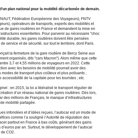
’un plan national pour la mobilité décarbonée de demain.
 (FNAUT, Fédération Européenne des Voyageurs), FNTV
eurs), opérateurs de transports, experts des mobilités et
e de gares routières en France et demandent la mise en
rastructures essentielles. Pour parvenir au nécessaire "choc
bilité durable, les gares routières doivent être pensées
ervice et de sécurité, sur tout le territoire, dont Paris.
nçait la fermeture de la gare routière de Bercy Seine aux
ement organisés, dits "cars Macron"). Alors même que cette
 entre 3,7 et 4,55 millions de voyageurs en 2022. Cette
tion avec les besoins de mobilité pourrait avoir des
 modes de transport plus coûteux et plus polluants ;
cessibilité de la capitale pour les touristes ; etc.
nel : en 2015, la loi a libéralisé le transport régulier de
réation d’un réseau national de gares routières. Dès lors,
ar des millions de Français, le manque d’infrastructures
de mobilité partagée.
tiques infondées et d’idées reçues, l’autocar est un mode de
éfices comme l’a souligné l’Autorité de régulation des
lacer partout en France à bas coûts, générant des gains
 d’euros par an. Surtout, le développement de l’autocar
s de CO2.