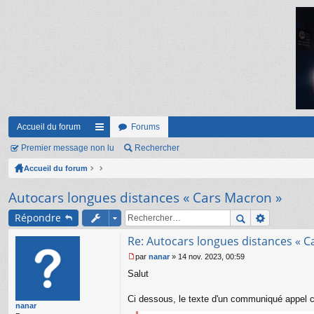
Accueil du forum
Forums
Premier message non lu
ac
Rechercher
Accueil du forum
co
ur
Autocars longues distances « Cars Macron »
ci
Répondre
s
Re: Autocars longues distances « C
par
nanar
»
14 nov. 2023, 00:59
M
Salut
e
s
s
Ci dessous, le texte d'un communiqué appel 
nanar
a