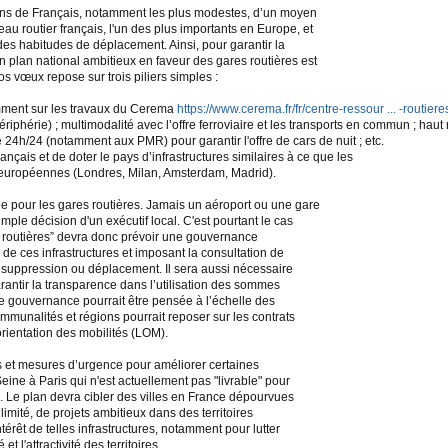
ions de Français, notamment les plus modestes, d’un moyen
eau routier français, l'un des plus importants en Europe, et
des habitudes de déplacement. Ainsi, pour garantir la
un plan national ambitieux en faveur des gares routières est
 vœux repose sur trois piliers simples :
mment sur les travaux du Cerema
https://www.cerema.fr/fr/centre-ressour ... -routiere
phérie) ; multimodalité avec l’offre ferroviaire et les transports en commun ; haut n
ité 24h/24 (notamment aux PMR) pour garantir l'offre de cars de nuit ; etc.
ançais et de doter le pays d’infrastructures similaires à ce que les
s européennes (Londres, Milan, Amsterdam, Madrid).
 pour les gares routières. Jamais un aéroport ou une gare
mple décision d'un exécutif local. C'est pourtant le cas
es routières” devra donc prévoir une gouvernance
 de ces infrastructures et imposant la consultation de
 suppression ou déplacement. Il sera aussi nécessaire
antir la transparence dans l’utilisation des sommes
te gouvernance pourrait être pensée à l’échelle des
ommunalités et régions pourrait reposer sur les contrats
orientation des mobilités (LOM).
es et mesures d’urgence pour améliorer certaines
eine à Paris qui n'est actuellement pas "livrable" pour
 Le plan devra cibler des villes en France dépourvues
imité, de projets ambitieux dans des territoires
ntérêt de telles infrastructures, notamment pour lutter
et l'attractivité des territoires.