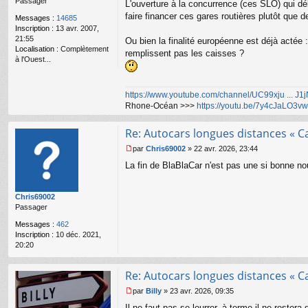
n
Passager
L'ouverture à la concurrence (ces SLO) qui dé
l
faire financer ces gares routières plutôt que 
Messages :
14685
u
Inscription :
13 avr. 2007,
21:55
Ou bien la finalité européenne est déjà actée :
Localisation :
Complètement
remplissent pas les caisses ?
à l'Ouest...
https://www.youtube.com/channel/UC99xju ... J
Rhone-Océan >>>
https://youtu.be/7y4cJaLO3vw
Re: Autocars longues distances « C
par
Chris69002
»
22 avr. 2026, 23:44
M
La fin de BlaBlaCar n'est pas une si bonne no
e
s
s
Chris69002
a
Passager
g
e
Messages :
462
n
Inscription :
10 déc. 2021,
o
20:20
n
l
u
Re: Autocars longues distances « C
par
Billy
»
23 avr. 2026, 09:35
M
Il ne faut pas se leurrer, à terme il ne reste