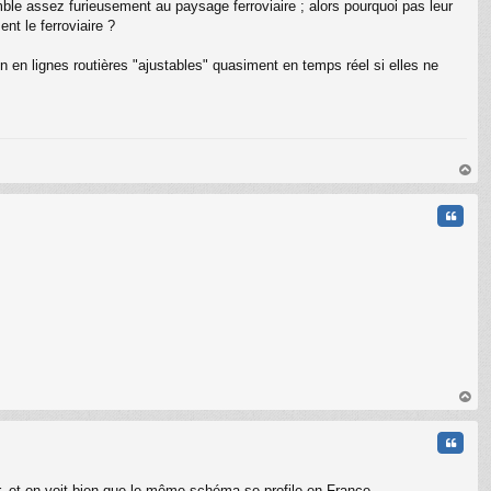
le assez furieusement au paysage ferroviaire ; alors pourquoi pas leur
nt le ferroviaire ?
on en lignes routières "ajustables" quasiment en temps réel si elles ne
au
t
Citati
au
t
Citati
ar, et on voit bien que le même schéma se profile en France.