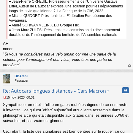
● Jean-Pierre ORFEUIL, Professeur émérite de l'Université Gustave
Eiffel, Auteur de L’autocar express, une solution pour les déplacements
longs de la vie quotidienne ?, La Fabrique de la Cité, 2022.
● Michel QUIDORT, Président de la Fédération Européenne des
Voyageurs.
● André SCHWÄMMLEIN, CEO Groupe Flix.
● Jean-Marc ZULESI, Président de la commission du développement
durable et de l'aménagement du territoire de l’Assemblée nationale
A+
nanar
"
Si vous ne considérez pas le vélo urbain comme une partie de la
solution pour l'aménagement des villes, vous êtes une partie du
problème
"
au
t
BBArchi
Passager
Cita
Re: Autocars longues distances « Cars Macron »
15 nov. 2023, 00:31
M
Sympathique, en effet. L'offre en gares routières dignes de ce nom reste
e
s
à inventer... ce qui est 'offert' aujourd'hui aux clients ressemble dans la
s
philosophie à ce qui était disponible aux States dans les années 50/60 et
a
suivantes, et pas vraiment glamour.
g
e
Ceci étant, la liste des signataires est bien centrée sur le routier, ce qui
n