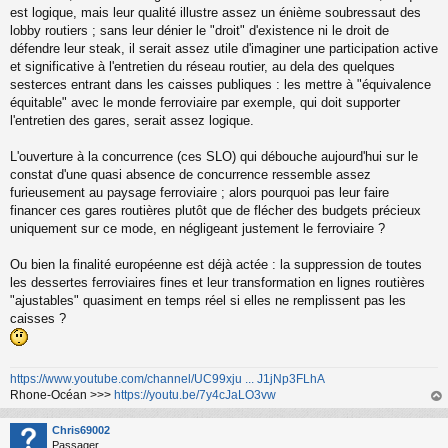
o
est logique, mais leur qualité illustre assez un énième soubressaut des
n
lobby routiers ; sans leur dénier le "droit" d'existence ni le droit de
l
défendre leur steak, il serait assez utile d'imaginer une participation active
u
et significative à l'entretien du réseau routier, au dela des quelques
sesterces entrant dans les caisses publiques : les mettre à "équivalence
équitable" avec le monde ferroviaire par exemple, qui doit supporter
l'entretien des gares, serait assez logique.
L'ouverture à la concurrence (ces SLO) qui débouche aujourd'hui sur le
constat d'une quasi absence de concurrence ressemble assez
furieusement au paysage ferroviaire ; alors pourquoi pas leur faire
financer ces gares routières plutôt que de flécher des budgets précieux
uniquement sur ce mode, en négligeant justement le ferroviaire ?
Ou bien la finalité européenne est déjà actée : la suppression de toutes
les dessertes ferroviaires fines et leur transformation en lignes routières
"ajustables" quasiment en temps réel si elles ne remplissent pas les
caisses ?
https://www.youtube.com/channel/UC99xju ... J1jNp3FLhA
Rhone-Océan >>>
https://youtu.be/7y4cJaLO3vw
au
t
Chris69002
Passager