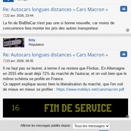
Cita
Re: Autocars longues distances « Cars Macron »
22 avr. 2026, 23:44
M
La fin de BlaBlaCar n'est pas une si bonne nouvelle, car moins de
e
s
concurrence fera monter les prix des autres transporteur.
s
au
a
t
Billy
g
Régulateur
e
n
Cita
Re: Autocars longues distances « Cars Macron »
o
n
23 avr. 2026, 09:35
l
M
u
Il ne faut pas se leurrer, à terme il ne restera que Flixbus. En Allemagne
e
s
en 2015 elle avait déjà 71% du marché de l'autocar, et on voit bien que le
s
même schéma se profile en France.
a
Ce rapport explique assez bien la libéralisation du marché, que l'on voit
g
de mieux en mieux se profiler :
https://www.mobilys.net/carsmacron.pdf
e
n
o
n
l
u
au
t
Afficher les messages publiés depuis :