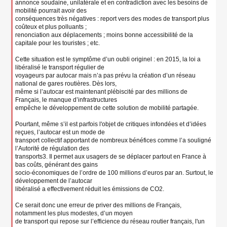
annonce soudaine, unilatérale et en contradiction avec les besoins de
mobilité pourrait avoir des
conséquences très négatives : report vers des modes de transport plus
coûteux et plus polluants ;
renonciation aux déplacements ; moins bonne accessibilité de la
capitale pour les touristes ; etc.
Cette situation est le symptôme d’un oubli originel : en 2015, la loi a
libéralisé le transport régulier de
voyageurs par autocar mais n’a pas prévu la création d’un réseau
national de gares routières. Dès lors,
même si l’autocar est maintenant plébiscité par des millions de
Français, le manque d’infrastructures
empêche le développement de cette solution de mobilité partagée.
Pourtant, même s’il est parfois l'objet de critiques infondées et d’idées
reçues, l’autocar est un mode de
transport collectif apportant de nombreux bénéfices comme l’a souligné
l’Autorité de régulation des
transports3. Il permet aux usagers de se déplacer partout en France à
bas coûts, générant des gains
socio-économiques de l’ordre de 100 millions d’euros par an. Surtout, le
développement de l’autocar
libéralisé a effectivement réduit les émissions de CO2.
Ce serait donc une erreur de priver des millions de Français,
notamment les plus modestes, d’un moyen
de transport qui repose sur l’efficience du réseau routier français, l'un