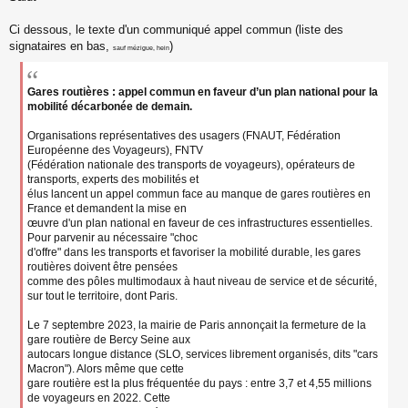
s
s
Ci dessous, le texte d'un communiqué appel commun (liste des
a
signataires en bas,
)
sauf mézigue, hein
g
e
n
Gares routières : appel commun en faveur d’un plan national pour la
o
mobilité décarbonée de demain.
n
l
u
Organisations représentatives des usagers (FNAUT, Fédération
Européenne des Voyageurs), FNTV
(Fédération nationale des transports de voyageurs), opérateurs de
transports, experts des mobilités et
élus lancent un appel commun face au manque de gares routières en
France et demandent la mise en
œuvre d'un plan national en faveur de ces infrastructures essentielles.
Pour parvenir au nécessaire "choc
d'offre" dans les transports et favoriser la mobilité durable, les gares
routières doivent être pensées
comme des pôles multimodaux à haut niveau de service et de sécurité,
sur tout le territoire, dont Paris.
Le 7 septembre 2023, la mairie de Paris annonçait la fermeture de la
gare routière de Bercy Seine aux
autocars longue distance (SLO, services librement organisés, dits "cars
Macron"). Alors même que cette
gare routière est la plus fréquentée du pays : entre 3,7 et 4,55 millions
de voyageurs en 2022. Cette