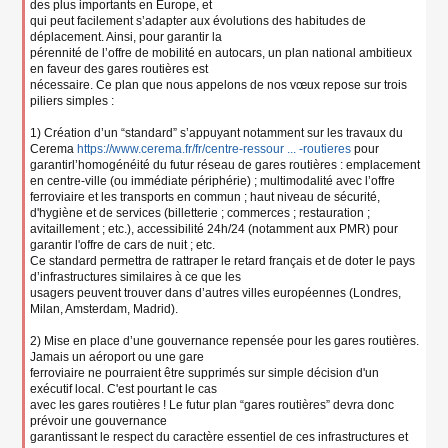
des plus importants en Europe, et
qui peut facilement s’adapter aux évolutions des habitudes de
déplacement. Ainsi, pour garantir la
pérennité de l’offre de mobilité en autocars, un plan national ambitieux
en faveur des gares routières est
nécessaire. Ce plan que nous appelons de nos vœux repose sur trois
piliers simples :
1) Création d’un “standard” s’appuyant notamment sur les travaux du
Cerema
https://www.cerema.fr/fr/centre-ressour ... -routieres
pour
garantirl’homogénéité du futur réseau de gares routières : emplacement
en centre-ville (ou immédiate périphérie) ; multimodalité avec l’offre
ferroviaire et les transports en commun ; haut niveau de sécurité,
d'hygiène et de services (billetterie ; commerces ; restauration ;
avitaillement ; etc.), accessibilité 24h/24 (notamment aux PMR) pour
garantir l'offre de cars de nuit ; etc.
Ce standard permettra de rattraper le retard français et de doter le pays
d’infrastructures similaires à ce que les
usagers peuvent trouver dans d’autres villes européennes (Londres,
Milan, Amsterdam, Madrid).
2) Mise en place d’une gouvernance repensée pour les gares routières.
Jamais un aéroport ou une gare
ferroviaire ne pourraient être supprimés sur simple décision d'un
exécutif local. C'est pourtant le cas
avec les gares routières ! Le futur plan “gares routières” devra donc
prévoir une gouvernance
garantissant le respect du caractère essentiel de ces infrastructures et