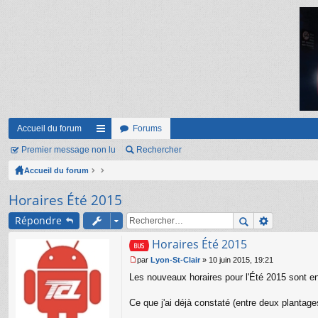
Accueil du forum
Forums
Premier message non lu
ac
Rechercher
Accueil du forum
co
ur
Horaires Été 2015
ci
Répondre
s
Horaires Été 2015
par
Lyon-St-Clair
»
10 juin 2015, 19:21
M
Les nouveaux horaires pour l'Été 2015 sont en
e
s
s
Ce que j'ai déjà constaté (entre deux plantages
a