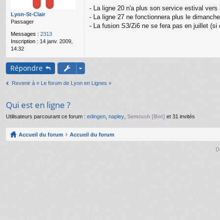
g
- La ligne 20 n'a plus son service estival ver
e
Lyon-St-Clair
- La ligne 27 ne fonctionnera plus le dimanche
n
Passager
o
- La fusion S3/Zi6 ne se fera pas en juillet (si el
n
Messages :
2313
l
Inscription :
14 janv. 2009,
u
14:32
Répondre
Revenir à « Le forum de Lyon en Lignes »
Qui est en ligne ?
Utilisateurs parcourant ce forum :
edingen
,
napley
,
Semrush [Bot]
et 31 invités
Accueil du forum
Accueil du forum
D