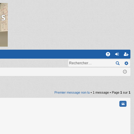
R
A
on
ns
Q
ne
cri
xi
pti
on
on
Premier message non lu
• 1 message • Page
1
sur
1
Citati