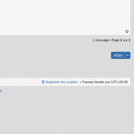
au
1 message • Page
1
sur
1
t
Aller
Supprimer les cookies
Fuseau horaire sur
UTC+02:00
It
.