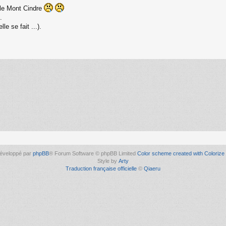
s le Mont Cindre
.
le se fait ...).
éveloppé par
phpBB
® Forum Software © phpBB Limited
Color scheme created with Colorize 
Style by
Arty
Traduction française officielle
©
Qiaeru