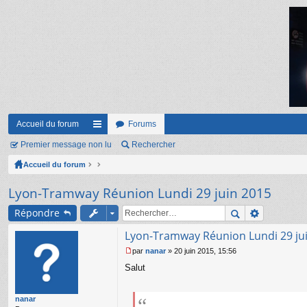
Accueil du forum
Forums
Premier message non lu
ac
Rechercher
Accueil du forum
co
ur
Lyon-Tramway Réunion Lundi 29 juin 2015
ci
Répondre
s
Lyon-Tramway Réunion Lundi 29 ju
par
nanar
»
20 juin 2015, 15:56
M
Salut
e
s
s
nanar
a