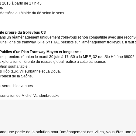
2015 à partir de 17 h 45
YON
 Masséna ou Mairie du 6è selon le sens
site propre du trolleybus C3
dans un réaménagement uniquement trolleybus et non compatible avec une reconver
une ligne de tramway. Si le SYTRAL persiste sur l'aménagement trolleybus, il faut q
 Publics d'un Plan Tramway Moyen et long terme
première réunion le mardi 30 juin à 17h30 à la MRE, 32 rue Ste Hélène 69002 Lyon. 
exploitation différente du réseau global réalisé à cette échéance.
ation souhaitable :
les Hôpitaux, Villeurbanne et La Doua.
l'ouest de la Saône.
ons seront bienvenues.
ésentation de Michel Vandenbroucke
me une partie de la solution pour l'aménagement des villes, vous êtes une pa