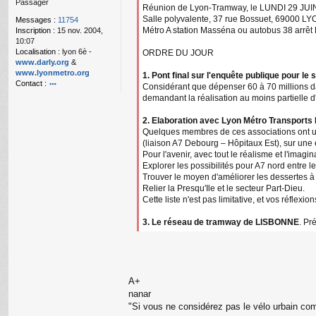
Passager
g
Réunion de Lyon-Tramway, le LUNDI 29 JUIN 
e
Salle polyvalente, 37 rue Bossuet, 69000 L
Messages :
11754
n
Métro A station Masséna ou autobus 38 arrêt
Inscription :
15 nov. 2004,
o
10:07
n
Localisation :
lyon 6è -
ORDRE DU JOUR
l
www.darly.org
&
u
www.lyonmetro.org
1. Pont final sur l'enquête publique pour le 
Contact :
Considérant que dépenser 60 à 70 millions 
o
demandant la réalisation au moins partielle d'
nt
ac
2. Elaboration avec Lyon Métro Transports
te
Quelques membres de ces associations ont une 
r
(liaison A7 Debourg – Hôpitaux Est), sur une 
n
Pour l'avenir, avec tout le réalisme et l'imagin
a
Explorer les possibilités pour A7 nord entre 
n
Trouver le moyen d'améliorer les dessertes à 
ar
Relier la Presqu'Ile et le secteur Part-Dieu.
Cette liste n'est pas limitative, et vos réflexi
3. Le réseau de tramway de LISBONNE
. Pr
A+
nanar
"Si vous ne considérez pas le vélo urbain com