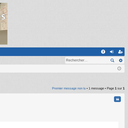
R
A
on
ns
Q
ne
cri
xi
pti
on
on
Premier message non lu
• 1 message • Page
1
sur
1
Citati