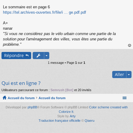
s
s
Le sommaire est en page 6
a
https://tel.archives-ouvertes.fr/file/i ... ge.pdf.pdf
g
e
A+
n
o
nanar
n
"Si vous ne considérez pas le vélo urbain comme une partie de la
l
solution pour l'aménagement des villes, vous êtes une partie du
u
problème."
au
Répondre
t
1 message • Page
1
sur
1
Aller
Qui est en ligne ?
Utilisateurs parcourant ce forum :
Semrush [Bot]
et 20 invités
Accueil du forum
Accueil du forum
Développé par
phpBB
® Forum Software © phpBB Limited
Color scheme created with
Colorize It
.
Style by
Arty
Traduction française officielle
©
Qiaeru