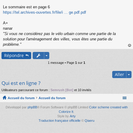
s
s
Le sommaire est en page 6
a
https://tel.archives-ouvertes.fr/file/i ... ge.pdf.pdf
g
e
A+
n
o
nanar
n
"Si vous ne considérez pas le vélo urbain comme une partie de la
l
solution pour l'aménagement des villes, vous êtes une partie du
u
problème."
au
Répondre
t
1 message • Page
1
sur
1
Aller
Qui est en ligne ?
Utilisateurs parcourant ce forum :
Semrush [Bot]
et 10 invités
Accueil du forum
Accueil du forum
Développé par
phpBB
® Forum Software © phpBB Limited
Color scheme created with
Colorize It
.
Style by
Arty
Traduction française officielle
©
Qiaeru